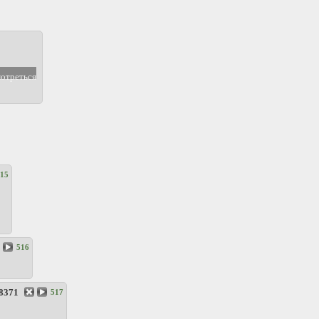
мотреться
15
516
8371
517