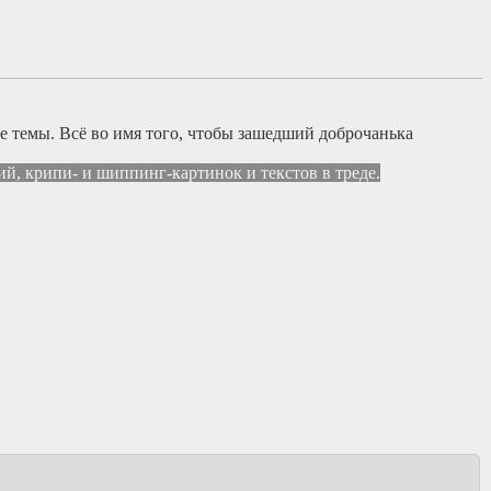
темы. Всё во имя того, чтобы зашедший доброчанька
й, крипи- и шиппинг-картинок и текстов в треде.