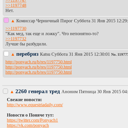
>>1197747
>>1197748
Нет.
▲
Комиссар Черничный Пирог
Суббота 31 Янв 2015 12:29
>>1197730
"Как мед, так еще и ложку". Что непонятно-то?
>>1197732
Лучше бы разбудили.
перебриз
▲
Каtsu
Суббота 31 Янв 2015 12:30:01
No.
11977
http://ponyach.ru/b/res/1197750.html
http://ponyach.ru/b/res/1197750.html
http://ponyach.ru/b/res/1197750.html
2260 генерал тред
▲
Аноним
Пятница 30 Янв 2015 04:
Свежие новости:
http://www.equestriadaily.com/
Новости о Поняче тут:
https://twitter.com/Ponyach1
https://vk.com/ponyach