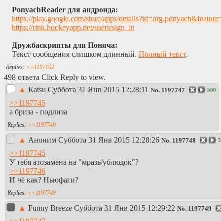
PonyachReader для андроида:
https://play.google.com/store/apps/details?id=org.ponyach
https://rink.hockeyapp.net/users/sign_in
Дружбаскрипты для Поняча:
Текст сообщения слишком длинный.
Полный текст
.
>>1197102
498 ответа Click Reply to view.
▲
Каtsu
Суббота 31 Янв 2015 12:28:11
No.
1197747
500
>>1197745
а бриза - подлиза
>>1197749
▲
Аноним
Суббота 31 Янв 2015 12:28:26
No.
1197748
5
>>1197745
У тебя атозамена на "мразь/ублюдок"?
>>1197746
И чё как? Ньюфаги?
>>1197749
▲
Funny Breeze
Суббота 31 Янв 2015 12:29:22
No.
1197749