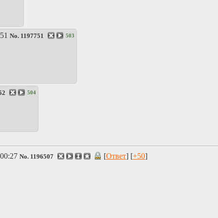
:51
No.
1197751
503
52
504
00:27
[
Ответ
] [
+50
]
No.
1196507