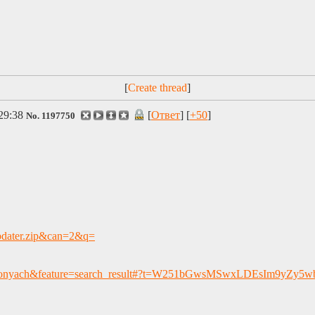
[
]
29:38
[
Ответ
] [
+50
]
No.
1197750
pdater.zip&can=2&q=
d=org.ponyach&feature=search_result#?t=W251bGwsMSwxLDEsIm9yZy