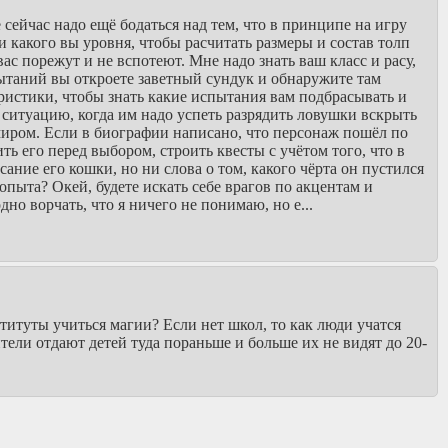
сейчас надо ещё бодаться над тем, что в принципе на игру
и какого вы уровня, чтобы расчитать размеры и состав толп
 вас порежут и не вспотеют. Мне надо знать ваш класс и расу,
пытаний вы откроете заветный сундук и обнаружите там
ристики, чтобы знать какие испытания вам подбрасывать и
в ситуацию, когда им надо успеть разрядить ловушки вскрыть
миром. Если в биографии написано, что персонаж пошёл по
ть его перед выбором, строить квесты с учётом того, что в
ание его кошки, но ни слова о том, какого чёрта он пустился
опыта? Окей, будете искать себе врагов по акцентам и
но ворчать, что я ничего не понимаю, но е...
ституты учиться магии? Если нет школ, то как люди учатся
ители отдают детей туда пораньше и больше их не видят до 20-