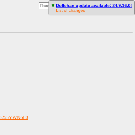
[
Стили
]
[
Настройки
]
[
Пасскод
]
✖
Dollchan update available: 24.9.16.0!
List of changes
5wb255YWNoIl0