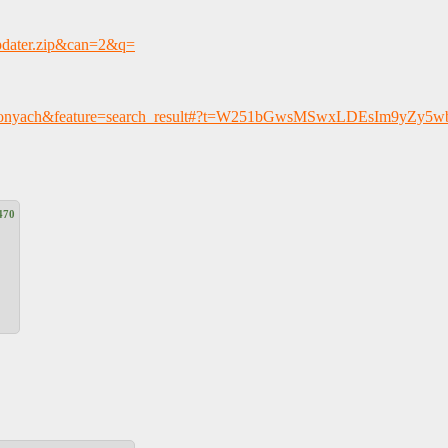
pdater.zip&can=2&q=
d=org.ponyach&feature=search_result#?t=W251bGwsMSwxLDEsIm9yZy
470