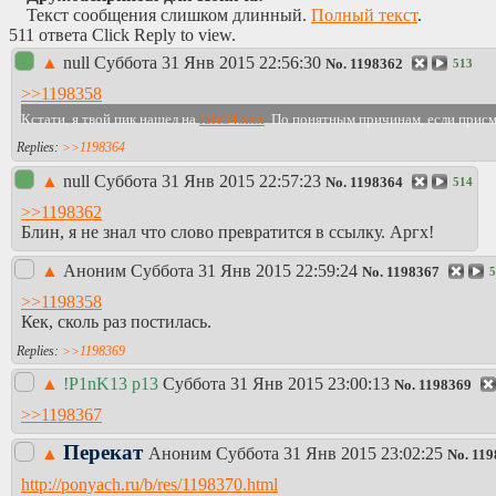
Текст сообщения слишком длинный.
Полный текст
.
511 ответа Click Reply to view.
▲
null
Суббота 31 Янв 2015 22:56:30
No.
1198362
513
>>1198358
Кстати, я твой пик нашел на
rule34.xxx
. По понятным причинам, если прис
>>1198364
▲
null
Суббота 31 Янв 2015 22:57:23
No.
1198364
514
>>1198362
Блин, я не знал что слово превратится в ссылку. Аргх!
▲
Аноним
Суббота 31 Янв 2015 22:59:24
No.
1198367
5
>>1198358
Кек, сколь раз постилась.
>>1198369
▲
!P1nK13 p13
Суббота 31 Янв 2015 23:00:13
No.
1198369
>>1198367
Перекат
▲
Аноним
Суббота 31 Янв 2015 23:02:25
No.
119
http://ponyach.ru/b/res/1198370.html