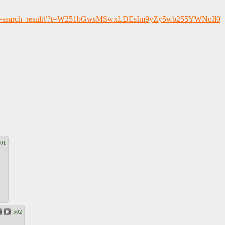
&feature=search_result#?t=W251bGwsMSwxLDEsIm9yZy5wb255YWNoIl0
01
502