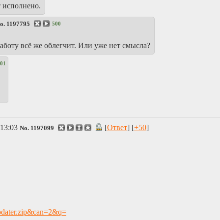
т исполнено.
o.
1197795
500
боту всё же облегчит. Или уже нет смысла?
01
13:03
[
Ответ
] [
+50
]
No.
1197099
pdater.zip&can=2&q=