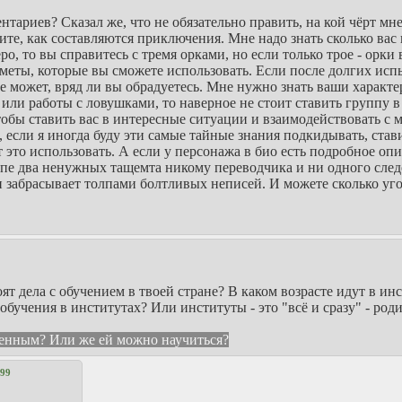
риев? Сказал же, что не обязательно править, на кой чёрт мне 
те, как составляются приключения. Мне надо знать сколько вас 
ро, то вы справитесь с тремя орками, но если только трое - орки
дметы, которые вы сможете использовать. Если после долгих ис
 может, вряд ли вы обрадуетесь. Мне нужно знать ваши характе
 или работы с ловушками, то наверное не стоит ставить группу 
обы ставить вас в интересные ситуации и взаимодействовать с 
 если я иногда буду эти самые тайные знания подкидывать, стави
то использовать. А если у персонажа в био есть подробное опис
уппе два ненужных тащемта никому переводчика и ни одного след
и забрасывает толпами болтливых неписей. И можете сколько угод
оят дела с обучением в твоей стране? В каком возрасте идут в ин
 обучения в институтах? Или институты - это "всё и сразу" - род
денным? Или же ей можно научиться?
99