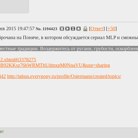
нв 2015 19:47:57
[
Ответ
] [
+50
]
No.
1194423
чана на Поняче, в котором обсуждается сериал MLP и смежные 
естные традиции. Воздержитесь от ругани, грубости, оскорблени
152.xhtml#i3378275
ew?id=0B92KKsz76hWRMThUdmxpM0NnaVU&usp=sharing
842
http://tabun.everypony.ru/profile/Ostermann/created/topics/
97