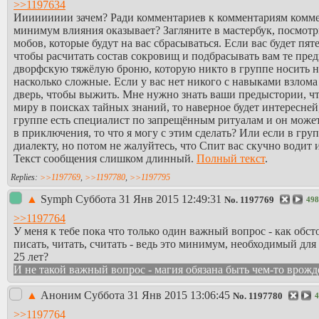
>>1197634
Иииииииии зачем? Ради комментариев к комментариям коммента
минимум влияния оказывает? Загляните в мастербук, посмотри
мобов, которые будут на вас сбрасываться. Если вас будет пяте
чтобы расчитать состав сокровищ и подбрасывать вам те пре
дворфскую тяжёлую броню, которую никто в группе носить не
насколько сложные. Если у вас нет никого с навыками взлома
дверь, чтобы выжить. Мне нужно знать ваши предыстории, чт
миру в поисках тайных знаний, то наверное будет интересней,
группе есть специалист по запрещённым ритуалам и он может э
в приключения, то что я могу с этим сделать? Или если в гр
диалекту, но потом не жалуйтесь, что Спит вас скучно водит 
Текст сообщения слишком длинный.
Полный текст
.
>>1197769
,
>>1197780
,
>>1197795
▲
Symph
Суббота 31 Янв 2015 12:49:31
No.
1197769
498
>>1197764
У меня к тебе пока что только один важный вопрос - как обст
писать, читать, считать - ведь это минимум, необходимый для
25 лет?
И не такой важный вопрос - магия обязана быть чем-то врож
▲
Аноним
Суббота 31 Янв 2015 13:06:45
No.
1197780
4
>>1197764