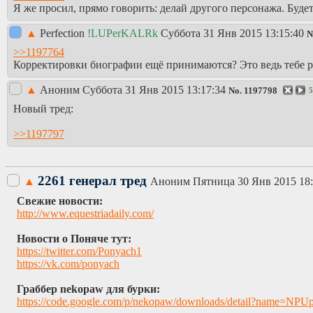
Я же просил, прямо говорить: делай другого персонажа. Буде
▲
Perfection
!LUPerKALRk
Суббота 31 Янв 2015 13:15:40
N
>>1197764
Корректировки биографии ещё принимаются? Это ведь тебе ра
▲
Аноним
Суббота 31 Янв 2015 13:17:34
No.
1197798
5
Новый тред:
>>1197797
2261 генерал тред
▲
Аноним
Пятница 30 Янв 2015 18:
Свежие новости:
http://www.equestriadaily.com/
Новости о Поняче тут:
https://twitter.com/Ponyach1
https://vk.com/ponyach
Граббер nekopaw для бурки:
https://code.google.com/p/nekopaw/downloads/detail?name=NPU