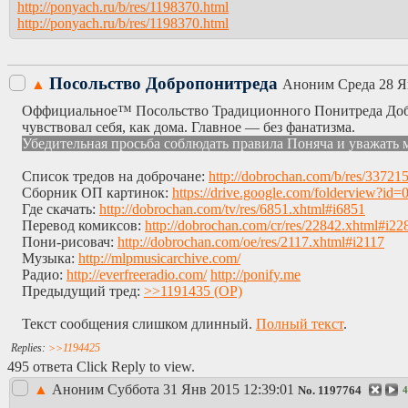
http://ponyach.ru/b/res/1198370.html
http://ponyach.ru/b/res/1198370.html
Посольство Добропонитреда
▲
Аноним
Среда 28 Я
Оффициальное™ Посольство Традиционного Понитреда Добро
чувствовал себя, как дома. Главное — без фанатизма.
Убедительная просьба соблюдать правила Поняча и уважать м
Список тредов на доброчане:
http://dobrochan.com/b/res/3372
Сборник ОП картинок:
https://drive.google.com/foldervi
Где скачать:
http://dobrochan.com/tv/res/6851.xhtml#i6851
Перевод комиксов:
http://dobrochan.com/cr/res/22842.xhtml#i22
Пони-рисовач:
http://dobrochan.com/oe/res/2117.xhtml#i2117
Музыка:
http://mlpmusicarchive.com/
Радио:
http://everfreeradio.com/
http://ponify.me
Предыдущий тред:
>>1191435
Текст сообщения слишком длинный.
Полный текст
.
>>1194425
495 ответа Click Reply to view.
▲
Аноним
Суббота 31 Янв 2015 12:39:01
No.
1197764
4