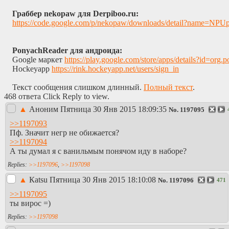
Граббер nekopaw для Derpiboo.ru:
https://code.google.com/p/nekopaw/downloads/detail?name=NPU
PonyachReader для андроида:
Google маркет
https://play.google.com/store/apps/details?i
Hockeyapp
https://rink.hockeyapp.net/users/sign_in
Текст сообщения слишком длинный.
Полный текст
.
468 ответа Click Reply to view.
▲
Аноним
Пятница 30 Янв 2015 18:09:35
No.
1197095
>>1197093
Пф. Значит негр не обижается?
>>1197094
А ты думал я с ванильмым понячом иду в наборе?
>>1197096
,
>>1197098
▲
Каtsu
Пятница 30 Янв 2015 18:10:08
No.
1197096
471
>>1197095
ты вирос =)
>>1197098