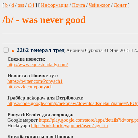
[
b
/
d
/
test
/
r34
] [
Информация
/
Почта
/
Чейнжлог
/
Донат
]
/b/ - was never good
2262 генерал тред
▲
Аноним
Суббота 31 Янв 2015 12:
Свежие новости:
http://www.equestriadaily.com/
Новости о Поняче тут:
https://twitter.com/Ponyach1
https://vk.com/ponyach
Граббер nekopaw для Derpiboo.ru:
https://code.google.com/p/nekopaw/downloads/detail?name=NPU
PonyachReader для андроида:
Google маркет
https://play.google.com/store/apps/details?i
Hockeyapp
https://rink.hockeyapp.net/users/sign_in
Дружбаскрипты для Поняча: