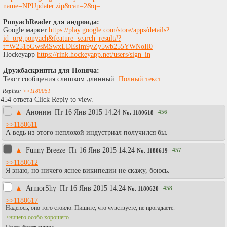
name=NPUpdater.zip&can=2&q=
PonyachReader для андроида:
Google маркет
https://play.google.com/store/apps/details?
id=org.ponyach&feature=search_result#?
t=W251bGwsMSwxLDEsIm9yZy5wb255YWNoIl0
Hockeyapp
https://rink.hockeyapp.net/users/sign_in
Дружбаскрипты для Поняча:
Текст сообщения слишком длинный.
Полный текст
.
>>1180051
454 ответа Click Reply to view.
▲
Аноним
Пт 16 Янв 2015 14:24
456
No.
1180618
>>1180611
А ведь из этого неплохой индустриал получился бы.
▲
Funny Breeze
Пт 16 Янв 2015 14:24
457
No.
1180619
>>1180612
Я знаю, но ничего яснее википедии не скажу, боюсь.
▲
АrmorShy
Пт 16 Янв 2015 14:24
458
No.
1180620
>>1180617
Надеюсь, оно того стоило. Пишите, что чувствуете, не прогадаете.
>ничего особо хорошего