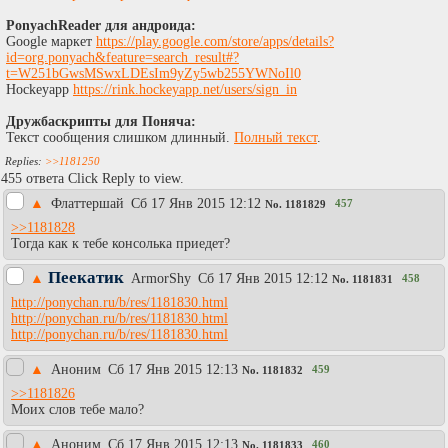
PonyachReader для андроида:
Google маркет
https://play.google.com/store/apps/details?
id=org.ponyach&feature=search_result#?
t=W251bGwsMSwxLDEsIm9yZy5wb255YWNoIl0
Hockeyapp
https://rink.hockeyapp.net/users/sign_in
Дружбаскрипты для Поняча:
Текст сообщения слишком длинный.
Полный текст
.
>>1181250
455 ответа Click Reply to view.
▲
Флаттершай
Сб 17 Янв 2015 12:12
457
No.
1181829
>>1181828
Тогда как к тебе консолька приедет?
Пеекатик
▲
АrmorShy
Сб 17 Янв 2015 12:12
458
No.
1181831
http://ponychan.ru/b/res/1181830.html
http://ponychan.ru/b/res/1181830.html
http://ponychan.ru/b/res/1181830.html
▲
Аноним
Сб 17 Янв 2015 12:13
459
No.
1181832
>>1181826
Моих слов тебе мало?
▲
Аноним
Сб 17 Янв 2015 12:13
460
No.
1181833