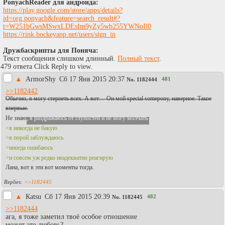
PonyachReader для андроида:
https://play.google.com/store/apps/details?
id=org.ponyach&feature=search_result#?
t=W251bGwsMSwxLDEsIm9yZy5wb255YWNoIl0
https://rink.hockeyapp.net/users/sign_in
Дружбаскрипты для Поняча:
Текст сообщения слишком длинный.
Полный текст
.
479 ответа Click Reply to view.
▲
АrmorShy
Сб 17 Янв 2015 20:37
481
No.
1182444
>>1182442
Обычно, я могу стерпеть всех. А вот… Он мой special somepony, наверное. Такое
впервые.
Не знаю
, я раздражаюсь от глупостей и не могу молчать.
>я никогда не бакую
>я порой заблуждаюсь
>иногда ошибаюсь
>и совсем уж редко неадекватно реагирую
Лана, вот в эти вот моменты тогда.
>>1182445
▲
Каtsu
Сб 17 Янв 2015 20:39
482
No.
1182445
>>1182444
ага, я тоже заметил твоё особое отношение
может это любовь?