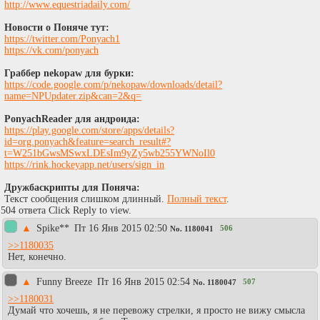
http://www.equestriadaily.com/
Новости о Поняче тут:
https://twitter.com/Ponyach1
https://vk.com/ponyach
Граббер nekopaw для бурки:
https://code.google.com/p/nekopaw/downloads/detail?
name=NPUpdater.zip&can=2&q=
PonyachReader для андроида:
https://play.google.com/store/apps/details?
id=org.ponyach&feature=search_result#?
t=W251bGwsMSwxLDEsIm9yZy5wb255YWNoIl0
https://rink.hockeyapp.net/users/sign_in
Дружбаскрипты для Поняча:
Текст сообщения слишком длинный.
Полный текст
.
504 ответа Click Reply to view.
▲
Spike**
Пт 16 Янв 2015 02:50
506
No.
1180041
>>1180035
Нет, конечно.
▲
Funny Breeze
Пт 16 Янв 2015 02:54
507
No.
1180047
>>1180031
Думай что хочешь, я не перевожу стрелки, я просто не вижу смысла