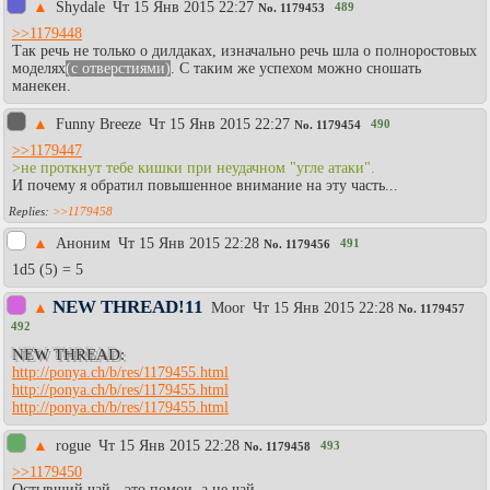
▲
Shydale
Чт 15 Янв 2015 22:27
489
No.
1179453
>>1179448
Так речь не только о дилдаках, изначально речь шла о полноростовых
моделях
(с отверстиями)
. С таким же успехом можно сношать
манекен.
▲
Funny Breeze
Чт 15 Янв 2015 22:27
490
No.
1179454
>>1179447
>не проткнут тебе кишки при неудачном "угле атаки".
И почему я обратил повышенное внимание на эту часть...
>>1179458
▲
Аноним
Чт 15 Янв 2015 22:28
491
No.
1179456
1d5 (5) = 5
NEW THREAD!11
▲
Moor
Чт 15 Янв 2015 22:28
No.
1179457
492
NEW THREAD:
http://ponya.ch/b/res/1179455.html
http://ponya.ch/b/res/1179455.html
http://ponya.ch/b/res/1179455.html
▲
rogue
Чт 15 Янв 2015 22:28
493
No.
1179458
>>1179450
Остывший чай - это помои, а не чай.