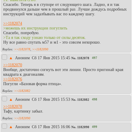
Спасибо. Теперь я в ступоре от следующего шага. Ладно, я и так
продвинулся дальше чем в прошлый раз. Лучше дождусь подробных
инструкций чем задалбывать вас по каждому шагу.
>>1182074
>можешь их инструкции погуглить
Спасибо, попробую.
>Та я так сходу узнаю только от силы десяток.
Ну все равно спутать м57 и м1 - это совсем нехорошо.
>>1182078
,
>>1182090
▲
Аноним
Сб 17 Янв 2015 15:45
497
No.
1182078
>>1182070
Вообще, достаточно согнуть вот эти линии. Просто пригинай края
квадрата к диагоналям.
>>1182076
Погугли «Базовая форма птица».
>>1182082
▲
Аноним
Сб 17 Янв 2015 15:53
498
No.
1182082
>>1182078
Тьфу, картинку забыл.
>>1182090
▲
Аноним
Сб 17 Янв 2015 16:06
499
No.
1182090