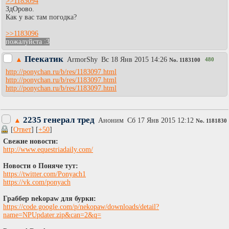
>>1183094
ЗдОрово.
Как у вас там погодка?
>>1183096
пожалуйста :3
Пеекатик
▲
АrmorShy
Вc 18 Янв 2015 14:26
480
No.
1183100
http://ponychan.ru/b/res/1183097.html
http://ponychan.ru/b/res/1183097.html
http://ponychan.ru/b/res/1183097.html
2235 генерал тред
▲
Аноним
Сб 17 Янв 2015 12:12
No.
1181830
[
Ответ
] [
+50
]
Свежие новости:
http://www.equestriadaily.com/
Новости о Поняче тут:
https://twitter.com/Ponyach1
https://vk.com/ponyach
Граббер nekopaw для бурки:
https://code.google.com/p/nekopaw/downloads/detail?
name=NPUpdater.zip&can=2&q=