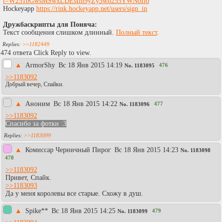
t=W251bGwsMSwxLDEsIm9yZy5wb255YWNoIl0
Hockeyapp
https://rink.hockeyapp.net/users/sign_in
Дружбаскрипты для Поняча:
Текст сообщения слишком длинный.
Полный текст
.
>>1182449
474 ответа Click Reply to view.
▲
АrmorShy
Вc 18 Янв 2015 14:19
476
No.
1183095
>>1183092
Добрый вечер, Спайки.
▲
Аноним
Вc 18 Янв 2015 14:22
477
No.
1183096
>>1183092
Спасибо за фотки :3
>>1183099
▲
Комиссар Черничный Пирог
Вc 18 Янв 2015 14:23
No.
1183098
478
>>1183092
Привет, Спайк.
>>1183093
Да у меня королевы все старые. Схожу в душ.
▲
Spike**
Вc 18 Янв 2015 14:25
479
No.
1183099