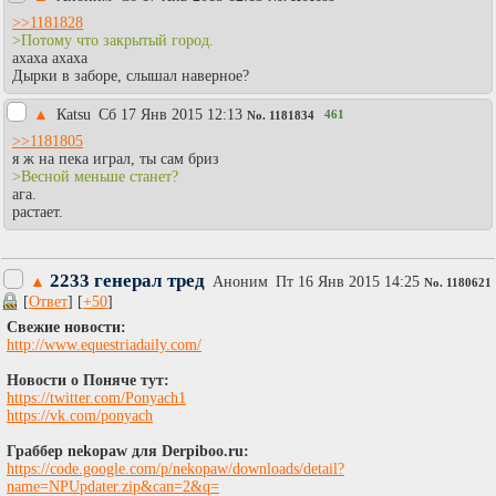
>>1181828
>Потому что закрытый город.
ахаха ахаха
Дырки в заборе, слышал наверное?
▲
Каtsu
Сб 17 Янв 2015 12:13
461
No.
1181834
>>1181805
я ж на пека играл, ты сам бриз
>Весной меньше станет?
ага.
растает.
2233 генерал тред
▲
Аноним
Пт 16 Янв 2015 14:25
No.
1180621
[
Ответ
] [
+50
]
Свежие новости:
http://www.equestriadaily.com/
Новости о Поняче тут:
https://twitter.com/Ponyach1
https://vk.com/ponyach
Граббер nekopaw для Derpiboo.ru:
https://code.google.com/p/nekopaw/downloads/detail?
name=NPUpdater.zip&can=2&q=