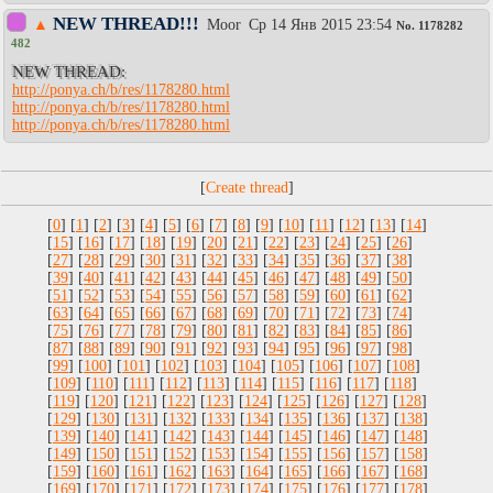
NEW THREAD!!!
▲
Moor
Ср 14 Янв 2015 23:54
No.
1178282
482
NEW THREAD:
http://ponya.ch/b/res/1178280.html
http://ponya.ch/b/res/1178280.html
http://ponya.ch/b/res/1178280.html
[
]
[
0
] [
1
] [
2
] [
3
] [
4
] [
5
] [
6
] [
7
] [
8
] [
9
] [
10
] [
11
] [
12
] [
13
] [
14
]
[
15
] [
16
] [
17
] [
18
] [
19
] [
20
] [
21
] [
22
] [
23
] [
24
] [
25
] [
26
]
[
27
] [
28
] [
29
] [
30
] [
31
] [
32
] [
33
] [
34
] [
35
] [
36
] [
37
] [
38
]
[
39
] [
40
] [
41
] [
42
] [
43
] [
44
] [
45
] [
46
] [
47
] [
48
] [
49
] [
50
]
[
51
] [
52
] [
53
] [
54
] [
55
] [
56
] [
57
] [
58
] [
59
] [
60
] [
61
] [
62
]
[
63
] [
64
] [
65
] [
66
] [
67
] [
68
] [
69
] [
70
] [
71
] [
72
] [
73
] [
74
]
[
75
] [
76
] [
77
] [
78
] [
79
] [
80
] [
81
] [
82
] [
83
] [
84
] [
85
] [
86
]
[
87
] [
88
] [
89
] [
90
] [
91
] [
92
] [
93
] [
94
] [
95
] [
96
] [
97
] [
98
]
[
99
] [
100
] [
101
] [
102
] [
103
] [
104
] [
105
] [
106
] [
107
] [
108
]
[
109
] [
110
] [
111
] [
112
] [
113
] [
114
] [
115
] [
116
] [
117
] [
118
]
[
119
] [
120
] [
121
] [
122
] [
123
] [
124
] [
125
] [
126
] [
127
] [
128
]
[
129
] [
130
] [
131
] [
132
] [
133
] [
134
] [
135
] [
136
] [
137
] [
138
]
[
139
] [
140
] [
141
] [
142
] [
143
] [
144
] [
145
] [
146
] [
147
] [
148
]
[
149
] [
150
] [
151
] [
152
] [
153
] [
154
] [
155
] [
156
] [
157
] [
158
]
[
159
] [
160
] [
161
] [
162
] [
163
] [
164
] [
165
] [
166
] [
167
] [
168
]
[
169
] [
170
] [
171
] [
172
] [
173
] [
174
] [
175
] [
176
] [
177
] [
178
]