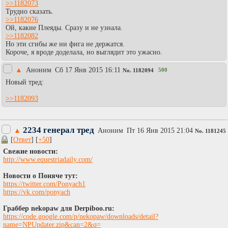
>>1182073
Трудно сказать.
>>1182076
Ой, какие Плеяды. Сразу и не узнала.
>>1182082
Но эти сгибы же ни фига не держатся.
Короче, я вроде доделала, но выглядит это ужасно.
▲
Аноним
Сб 17 Янв 2015 16:11
500
No.
1182094
Новый тред:
>>1182093
2234 генерал тред
▲
Аноним
Пт 16 Янв 2015 21:04
No.
1181245
[
Ответ
] [
+50
]
Свежие новости:
http://www.equestriadaily.com/
Новости о Поняче тут:
https://twitter.com/Ponyach1
https://vk.com/ponyach
Граббер nekopaw для Derpiboo.ru:
https://code.google.com/p/nekopaw/downloads/detail?
name=NPUpdater.zip&can=2&q=