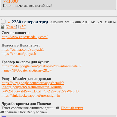
>>1180034
Пили, иначе мы все погибнем!
2230 генерал тред
▲
Аноним
Чт 15 Янв 2015 14:15
No.
1178874
[
Ответ
] [
+50
]
Свежие новости:
http://www.equestriadaily.com/
Новости о Поняче тут:
https://twitter.com/Ponyach1
https://vk.com/ponyach
Граббер nekopaw для бурки:
https://code.google.com/p/nekopaw/downloads/detail?
name=NPUpdater.zip&can=2&q=
PonyachReader для андроида:
https://play.google.com/store/apps/details?
id=org.ponyach&feature=search_result#?
t=W251bGwsMSwxLDEsIm9yZy5wb255YWNoIl0
https://rink.hockeyapp.net/users/sign_in
Дружбаскрипты для Поняча:
Текст сообщения слишком длинный.
Полный текст
.
487 ответа Click Reply to view.