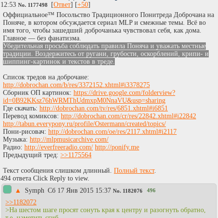
12:53
[
Ответ
] [
+50
]
No.
1177498
Оффициальное™ Посольство Традиционного Понитреда Доброчана на
Поняче, в котором обсуждается сериал MLP и смежные темы. Всё во
имя того, чтобы зашедший доброчанька чувствовал себя, как дома.
Главное — без фанатизма.
Убедительная просьба соблюдать правила Поняча и уважать местные
традиции. Воздержитесь от ругани, грубости, оскорблений, крипи- и
шиппинг-картинок и текстов в треде.
Список тредов на доброчане:
http://dobrochan.com/b/res/3372152.xhtml#i3378275
Сборник ОП картинок:
https://drive.google.com/folderview?
id=0B92KKsz76hWRMThUdmxpM0NnaVU&usp=sharing
Где скачать:
http://dobrochan.com/tv/res/6851.xhtml#i6851
Перевод комиксов:
http://dobrochan.com/cr/res/22842.xhtml#i22842
http://tabun.everypony.ru/profile/Ostermann/created/topics/
Пони-рисовач:
http://dobrochan.com/oe/res/2117.xhtml#i2117
Музыка:
http://mlpmusicarchive.com/
Радио:
http://everfreeradio.com/
http://ponify.me
Предыдущий тред:
>>1175564
Текст сообщения слишком длинный.
Полный текст
.
494 ответа Click Reply to view.
▲
Symph
Сб 17 Янв 2015 15:37
496
No.
1182076
>>1182072
>На шестом шаге просят сонуть края к центру и разогнуть обратно,
т.е. наметить сгиб.