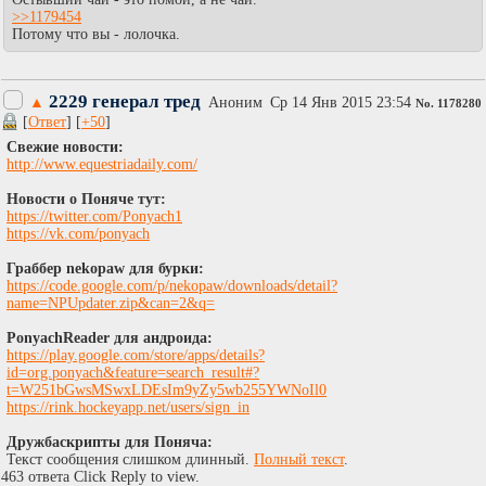
>>1179454
Потому что вы - лолочка.
2229 генерал тред
▲
Аноним
Ср 14 Янв 2015 23:54
No.
1178280
[
Ответ
] [
+50
]
Свежие новости:
http://www.equestriadaily.com/
Новости о Поняче тут:
https://twitter.com/Ponyach1
https://vk.com/ponyach
Граббер nekopaw для бурки:
https://code.google.com/p/nekopaw/downloads/detail?
name=NPUpdater.zip&can=2&q=
PonyachReader для андроида:
https://play.google.com/store/apps/details?
id=org.ponyach&feature=search_result#?
t=W251bGwsMSwxLDEsIm9yZy5wb255YWNoIl0
https://rink.hockeyapp.net/users/sign_in
Дружбаскрипты для Поняча:
Текст сообщения слишком длинный.
Полный текст
.
463 ответа Click Reply to view.