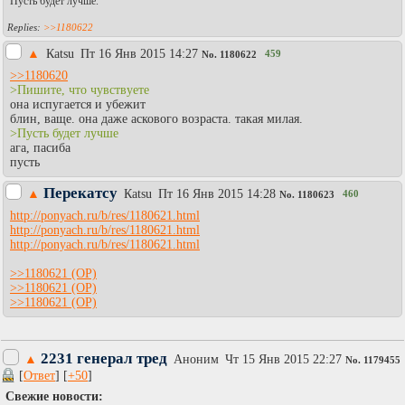
Пусть будет лучше.
>>1180622
▲
Каtsu
Пт 16 Янв 2015 14:27
459
No.
1180622
>>1180620
>Пишите, что чувствуете
она испугается и убежит
блин, ваще. она даже аскового возраста. такая милая.
>Пусть будет лучше
ага, пасиба
пусть
Перекатсу
▲
Каtsu
Пт 16 Янв 2015 14:28
460
No.
1180623
http://ponyach.ru/b/res/1180621.html
http://ponyach.ru/b/res/1180621.html
http://ponyach.ru/b/res/1180621.html
>>1180621
>>1180621
>>1180621
2231 генерал тред
▲
Аноним
Чт 15 Янв 2015 22:27
No.
1179455
[
Ответ
] [
+50
]
Свежие новости: