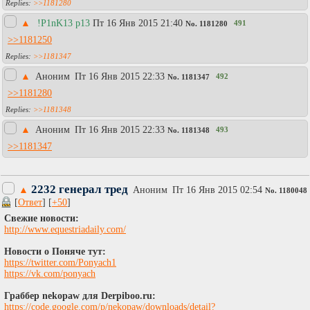
>>1181280
▲
!P1nK13 p13
Пт 16 Янв 2015 21:40
491
No.
1181280
>>1181250
>>1181347
▲
Аноним
Пт 16 Янв 2015 22:33
492
No.
1181347
>>1181280
>>1181348
▲
Аноним
Пт 16 Янв 2015 22:33
493
No.
1181348
>>1181347
2232 генерал тред
▲
Аноним
Пт 16 Янв 2015 02:54
No.
1180048
[
Ответ
] [
+50
]
Свежие новости:
http://www.equestriadaily.com/
Новости о Поняче тут:
https://twitter.com/Ponyach1
https://vk.com/ponyach
Граббер nekopaw для Derpiboo.ru:
https://code.google.com/p/nekopaw/downloads/detail?