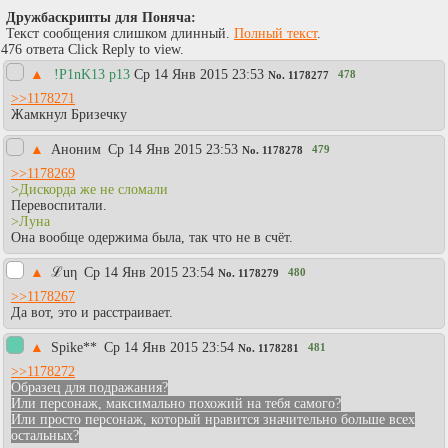
Дружбаскрипты для Поняча:
Текст сообщения слишком длинный.
Полный текст
.
476 ответа Click Reply to view.
▲
!P1nK13 p13
Ср 14 Янв 2015 23:53
478
No.
1178277
>>1178271
Жамкнул Бризечку
▲
Аноним
Ср 14 Янв 2015 23:53
479
No.
1178278
>>1178269
>Дискорда же не сломали
Перевоспитали.
>Луна
Она вообще одержима была, так что не в счёт.
▲
ℒuη
Ср 14 Янв 2015 23:54
480
No.
1178279
>>1178267
Да вот, это и расстраивает.
▲
Spike**
Ср 14 Янв 2015 23:54
481
No.
1178281
>>1178272
Образец для подражания?
Или персонаж, максимально похожий на тебя самого?
Или просто персонаж, который нравится значительно больше всех
остальных?