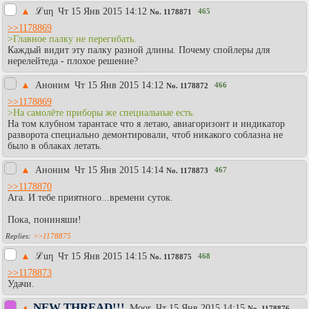
▲
ℒuη
Чт 15 Янв 2015 14:12
465
No.
1178871
>>1178869
>Главное палку не перегибать.
Каждый видит эту палку разной длины. Почему спойлеры для
нерелейтеда - плохое решение?
▲
Аноним
Чт 15 Янв 2015 14:12
466
No.
1178872
>>1178869
>На самолёте приборы же специальные есть.
На том клубном тарантасе что я летаю, авиагоризонт и индикатор
разворота специально демонтировали, чтоб никакого соблазна не
было в облаках летать.
▲
Аноним
Чт 15 Янв 2015 14:14
467
No.
1178873
>>1178870
Ага. И тебе приятного...времени суток.
Пока, пониняши!
>>1178875
▲
ℒuη
Чт 15 Янв 2015 14:15
468
No.
1178875
>>1178873
Удачи.
NEW THREAD!!!
▲
Moor
Чт 15 Янв 2015 14:15
No.
1178876