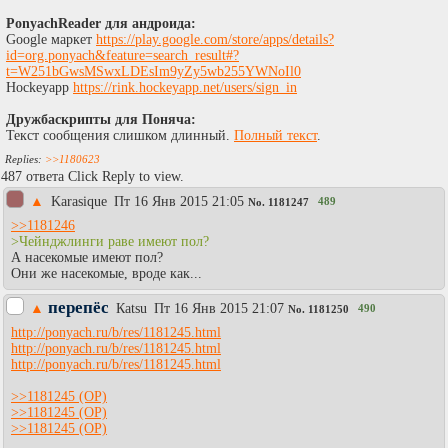
PonyachReader для андроида:
Google маркет
https://play.google.com/store/apps/details?
id=org.ponyach&feature=search_result#?
t=W251bGwsMSwxLDEsIm9yZy5wb255YWNoIl0
Hockeyapp
https://rink.hockeyapp.net/users/sign_in
Дружбаскрипты для Поняча:
Текст сообщения слишком длинный.
Полный текст
.
>>1180623
487 ответа Click Reply to view.
▲
Karasique
Пт 16 Янв 2015 21:05
489
No.
1181247
>>1181246
>Чейнджлинги раве имеют пол?
А насекомые имеют пол?
Они же насекомые, вроде как...
перепёс
▲
Каtsu
Пт 16 Янв 2015 21:07
490
No.
1181250
http://ponyach.ru/b/res/1181245.html
http://ponyach.ru/b/res/1181245.html
http://ponyach.ru/b/res/1181245.html
>>1181245
>>1181245
>>1181245