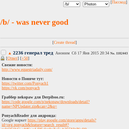
[
Пасскод
]
/b/ - was never good
[
]
2236 генерал тред
▲
Аноним
Сб 17 Янв 2015 20:34
No.
1182443
[
Ответ
] [
+50
]
Свежие новости:
http://www.equestriadaily.com/
Новости о Поняче тут:
https://twitter.com/Ponyach1
https://vk.com/ponyach
Граббер nekopaw для Derpiboo.ru:
https://code.google.com/p/nekopaw/downloads/detail?
name=NPUpdater.zip&can=2&q=
PonyachReader для андроида:
Google маркет
https://play.google.com/store/apps/details?
id=org.ponyach&feature=search_result#?