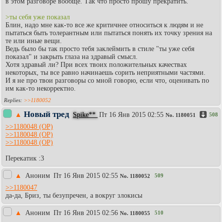
в этом разговоре вообще. Так что просто прошу прекратить.
>ты себя уже показал
Блин, надо мне как-то все же критичнее относиться к людям и не
пытаться быть толерантным или пытаться понять их точку зрения на
те или иные вещи.
Ведь было бы так просто тебя заклеймить в стиле "ты уже себя
показал" и закрыть глаза на здравый смысл.
Хотя здравый ли? При всех твоих положительных качествах
некоторых, ты все равно начинаешь сорить неприятными частями.
И я не про твои разговоры со мной говорю, если что, оценивать по
им как-то некорректно.
>>1180052
Новый тред
▲
Spike**
Пт 16 Янв 2015 02:55
508
No.
1180051
>>1180048
>>1180048
>>1180048
Перекатик :3
▲
Аноним
Пт 16 Янв 2015 02:55
509
No.
1180052
>>1180047
да-да, Бриз, ты безупречен, а вокруг злокисы
▲
Аноним
Пт 16 Янв 2015 02:56
510
No.
1180055