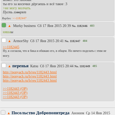
ты его за косички дёргаешь и всё такое :3
>не могу молчать.
Пусть го
во
рят
>>1182447
▲
Murky business
Сб 17 Янв 2015 20:39
483
No.
1182446
няша
ы
▲
АrmorShy
Сб 17 Янв 2015 20:41
484
No.
1182447
>>1182445
Ну, я согласна, что я бяка и обижаю его, в общем. Но ничего поделать с этим не
могу.
перенья
▲
Каtsu
Сб 17 Янв 2015 20:44
485
No.
1182449
http://ponyach.ru/b/res/1182443.html
http://ponyach.ru/b/res/1182443.html
http://ponyach.ru/b/res/1182443.html
>>1182443
>>1182443
>>1182443
Посольство Добропонитреда
▲
Аноним
Ср 14 Янв 2015