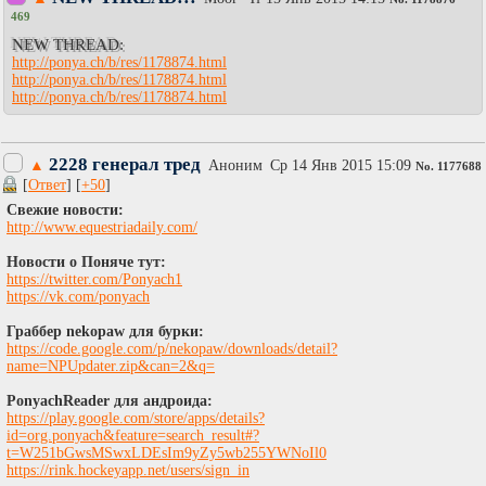
469
NEW THREAD:
http://ponya.ch/b/res/1178874.html
http://ponya.ch/b/res/1178874.html
http://ponya.ch/b/res/1178874.html
2228 генерал тред
▲
Аноним
Ср 14 Янв 2015 15:09
No.
1177688
[
Ответ
] [
+50
]
Свежие новости:
http://www.equestriadaily.com/
Новости о Поняче тут:
https://twitter.com/Ponyach1
https://vk.com/ponyach
Граббер nekopaw для бурки:
https://code.google.com/p/nekopaw/downloads/detail?
name=NPUpdater.zip&can=2&q=
PonyachReader для андроида:
https://play.google.com/store/apps/details?
id=org.ponyach&feature=search_result#?
t=W251bGwsMSwxLDEsIm9yZy5wb255YWNoIl0
https://rink.hockeyapp.net/users/sign_in