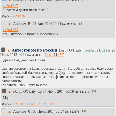
>>941617
У вас там драки чтоле были?
>>942397
▲
Аноним
Вт 26 Авг 2014 10:44
85
No.
942397
>>941833
ага, Питерские против Московских
Автостопом по России
▲
Derpy O’Healy
!GoDerpYDu2
Пy 29
Июль 2013 14:11
[
Ответ
] [
+50
]
No.
353817
Здравствуй, дорогой Поняч.
Еду автостопом из Владивостока в Санкт-Петербург, а здесь буду вести
свой небольшой бложик, в котором буду по возможности описывать
свои впечатления, выкладываться фотографии и просто отвечать на
ваши ответы.
129 ответа Click Reply to view.
▲
Derpy O’Healy
Ср 04 Июнь 2014 00:19
131
No.
821077
Мда.
>>823176
,
>>823177
,
>>824320
▲
Аноним
Чт 05 Июнь 2014 05:57
132
No.
823176