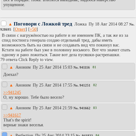
упущенное.
Поговори с Ложкой тред
▲
Ложка
Пy 18 Авг 2014 08:27
No.
[
Ответ
] [
+50
]
928695
В связи с нагружёностью на работе и не имением ПК, а так же из за
спид постинга генерала создаю отдельный тред, дабы иметь
возможность быть на связи и не создавать вид что покинул вас.
Кстати на работе был уже в половину восьмого. Вот что значит спать
одному и рано ложиться. Такие вот дела пусяшки-растрепашки.
79 ответа Click Reply to view.
▲
Аноним
Пy 25 Авг 2014 15:03
81
No.
941116
Доехал?
▲
Аноним
Пy 25 Авг 2014 17:55
82
No.
941251
>>941245
О, ну хорошо. Тебе было весело?
▲
Аноним
Пy 25 Авг 2014 21:59
83
No.
941662
>>941617
That's the spirit!
верные знаки веселья.
▲
Perfection
Пy 25 Авг 2014 23:15
84
No.
941833