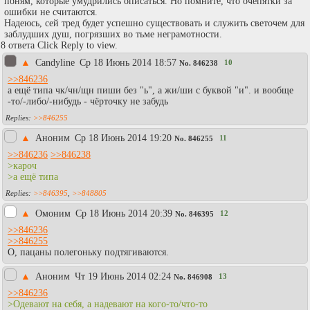
поням, которые умудрились описа́ться. Но помните, что очепятки за
ошибки не считаются.
Надеюсь, сей тред будет успешно существовать и служить светочем для
заблудших душ, погрязших во тьме неграмотности.
8 ответа Click Reply to view.
▲
Candyline
Ср 18 Июнь 2014 18:57
10
No.
846238
>>846236
а ещё типа чк/чн/щн пиши без "ь", а жи/ши с буквой "и". и вообще
-то/-либо/-нибудь - чёрточку не забудь
>>846255
▲
Аноним
Ср 18 Июнь 2014 19:20
11
No.
846255
>>846236
>>846238
>кароч
>а ещё типа
>>846395
,
>>848805
▲
Омоним
Ср 18 Июнь 2014 20:39
12
No.
846395
>>846236
>>846255
О, пацаны полегоньку подтягиваются.
▲
Аноним
Чт 19 Июнь 2014 02:24
13
No.
846908
>>846236
>Одевают на себя, а надевают на кого-то/что-то