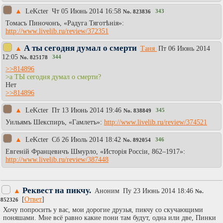
▲
LeKcter
Чт 05 Июнь 2014 16:58
343
No.
823836
Томасъ Пиночонъ, «Радуга Тяготѣнія»:
http://www.livelib.ru/review/372351
А ты сегодня думал о смерти
▲
Таня
Пт 06 Июнь 2014
12:05
344
No.
825178
>>814896
>а ТЫ сегодня думал о смерти?
Нет
>>814896
▲
LeKcter
Пт 13 Июнь 2014 19:46
345
No.
838849
Уильямъ Шекспиръ, «Гамлетъ»:
http://www.livelib.ru/review/374521
▲
LeKcter
Сб 26 Июль 2014 18:42
346
No.
892054
Евгеній Францевичъ Шмурло, «Исторія Россіи, 862–1917»:
http://www.livelib.ru/review/387448
Реквест на пикчу.
▲
Аноним
Пy 23 Июнь 2014 18:46
No.
[
Ответ
]
852326
Хочу попросить у вас, мои дорогие друзья, пикчу со скучающими
поняшами. Мне всё равно какие пони там будут, одна или две, Пинки