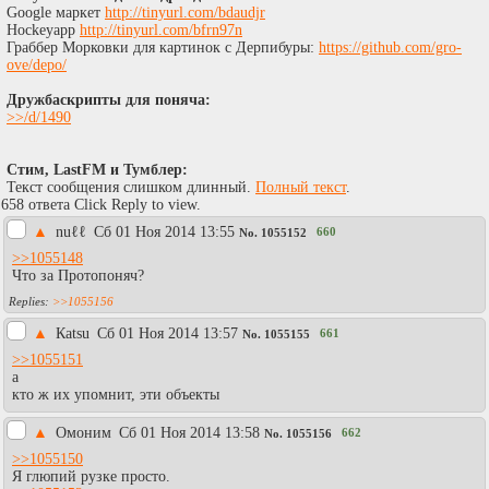
Google маркет
http://tinyurl.com/bdaudjr
Hockeyapp
http://tinyurl.com/bfrn97n
Граббер Морковки для картинок с Дерпибуры:
https://github.com/gro-
ove/depo/
Дружбаскрипты для поняча:
>>/d/1490
Стим, LastFM и Тумблер:
Текст сообщения слишком длинный.
Полный текст
.
658 ответа Click Reply to view.
▲
nuℓℓ
Сб 01 Ноя 2014 13:55
660
No.
1055152
>>1055148
Что за Протопоняч?
>>1055156
▲
Каtsu
Сб 01 Ноя 2014 13:57
661
No.
1055155
>>1055151
а
кто ж их упомнит, эти объекты
▲
Омоним
Сб 01 Ноя 2014 13:58
662
No.
1055156
>>1055150
Я глюпий рузке просто.