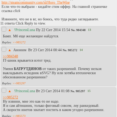
http://steamcommunity.com/id/Horo_TheWise
Если что-то выбрали - кидайте стим оффер. На главной страничке
ссылка
click
Извините, что не в вг, но боюсь, что туда редко заглядываете.
11 ответа Click Reply to view.
▲
!PrincessLuna
Пy 22 Снт 2014 15:54
13
No.
984348
Бамп. Мб еще желающие найдутся.
>>985272
▲
Аноним
Вт 23 Снт 2014 00:44
14
No.
985272
>>984348
IT-шник врывается вэтот тред.
Уменя
БАТРУТДИНОВ
от таких разрешений. Почему нельзя
выкладывать исходник вSVG? Ну или хотябы втехнически
обоснованном разрешении?
>>985297
▲
!PrincessLuna
Вт 23 Снт 2014 01:08
15
No.
985297
>>985272
Ну извини, мне это как-то не надо.
Я и сам айтишник, только фиговый совсем, лоу ранкедовый.
А скорости инетов хватает постить в каком угодно разрешении.
>>985573