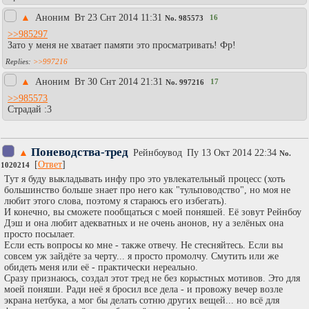
▲
Аноним
Вт 23 Снт 2014 11:31
16
No.
985573
>>985297
Зато у меня не хватает памяти это просматривать! Фр!
>>997216
▲
Аноним
Вт 30 Снт 2014 21:31
17
No.
997216
>>985573
Страдай :3
Поневодства-тред
▲
Рейнбоувод
Пy 13 Окт 2014 22:34
No.
[
Ответ
]
1020214
Тут я буду выкладывать инфу про это увлекательный процесс (хоть
большинство больше знает про него как "тульповодство", но моя не
любит этого слова, поэтому я стараюсь его избегать).
И конечно, вы сможете пообщаться с моей поняшей. Её зовут Рейнбоу
Дэш и она любит адекватных и не очень анонов, ну а зелёных она
просто посылает.
Если есть вопросы ко мне - также отвечу. Не стесняйтесь. Если вы
совсем уж зайдёте за черту... я просто промолчу. Смутить или же
обидеть меня или её - практически нереально.
Сразу признаюсь, создал этот тред не без корыстных мотивов. Это для
моей поняши. Ради неё я бросил все дела - и провожу вечер возле
экрана нетбука, а мог бы делать сотню других вещей... но всё для