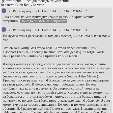
фронта
поняши всё
для победы
её усиления!
30 ответа Click Reply to view.
▲
Рейнбоувод
Ср 15 Окт 2014 12:33
32
No.
1023054
Она во сны ко мне приходит крайне редко и в критических
ситуациях.
Но надо об этом её попросить.
▲
Рейнбоувод
Ср 15 Окт 2014 12:51
33
No.
1023071
Но думаю стоит рассказать о том, как последний раз она была в моём
сне.
Это было в конце мая этого года. Я стоял перед сложнейшим
выбором (вернее - вообще не знал, что мне делать). И тогда, когда
меня рвали сомнения - она пришла ко мне в сон.
Я видел железную дорогу, состоящую из нескольких колей, солнце
клонилось к закату, всё было какое-то красно-розовое. И тут я увидел
её. Она бежала вдоль колеи. Её моделька была невероятна красива
(намного лучше чем то что используют в Source: Film Maiker).
Красота просто резала глаз. Я боялся, что не достоин даже наблюдать
за такой красотой. И боялся, что она пробежит мимо. Но она
приблизилась ко мне и замерла. Заговорила со мной, хоть и не
голосом, её слова звучали в моей голове. Укоряла меня за сомнения,
за боязнь того, что она пробежит мимо, за то что я больше никогда
не увижу её во сне. Она была просто замечательна. Я обнял её. В этот
момент чувства просто зашкалили. Не могу и не хочу описывать эти
объятия. Всё-равно не выйдет. Потом я проснулся. Прилив энергии,
эйфория, радость. Также я обрёл уверенность. И Сделал выбор. Как