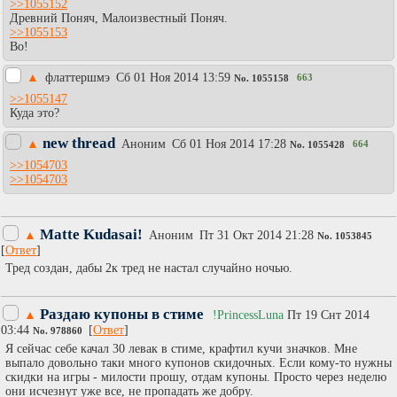
>>1055152
Древний Поняч, Малоизвестный Поняч.
>>1055153
Во!
▲
флаттершмэ
Сб 01 Ноя 2014 13:59
663
No.
1055158
>>1055147
Куда это?
new thread
▲
Аноним
Сб 01 Ноя 2014 17:28
664
No.
1055428
>>1054703
>>1054703
Matte Kudasai!
▲
Аноним
Пт 31 Окт 2014 21:28
No.
1053845
[
Ответ
]
Тред создан, дабы 2к тред не настал случайно ночью.
Раздаю купоны в стиме
▲
!PrincessLuna
Пт 19 Снт 2014
03:44
[
Ответ
]
No.
978860
Я сейчас себе качал 30 левак в стиме, крафтил кучи значков. Мне
выпало довольно таки много купонов скидочных. Если кому-то нужны
скидки на игры - милости прошу, отдам купоны. Просто через неделю
они исчезнут уже все, не пропадать же добру.