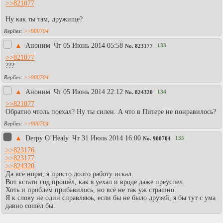
>>821077
Ну как ты там, дружище?
>>900704
▲
Аноним
Чт 05 Июнь 2014 05:58
133
No.
823177
>>821077
???
>>900704
▲
Аноним
Чт 05 Июнь 2014 22:12
134
No.
824320
>>821077
Обратно чтоль поехал? Ну ты силен. А что в Питере не понравилось?
>>900704
▲
Derpy O’Healy
Чт 31 Июль 2014 16:00
135
No.
900704
>>823176
>>823177
>>824320
Да всё норм, я просто долго работу искал.
Вот кстати год прошёл, как я уехал и вроде даже преуспел.
Хоть и проблем прибавилось, но всё не так уж страшно.
Я к слову не один справляюь, если бы не было друзей, я бы тут с ума
давно сошёл бы.