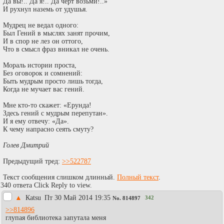
Да вы!.. Да я!.. Да чёрт возьми!..»
И рухнул наземь от удушья.
Мудрец не ведал одного:
Был Гений в мыслях занят прочим,
И в спор не лез он оттого,
Что в смысл фраз вникал не очень.
Мораль истории проста,
Без оговорок и сомнений:
Быть мудрым просто лишь тогда,
Когда не мучает вас гений.
Мне кто-то скажет: «Ерунда!
Здесь гений с мудрым перепутан».
И я ему отвечу: «Да».
К чему напрасно сеять смуту?
Голев Дмитрий
Предыдущий тред:
>>522787
Текст сообщения слишком длинный.
Полный текст
.
340 ответа Click Reply to view.
▲
Каtsu
Пт 30 Май 2014 19:35
342
No.
814897
>>814896
глупая библиотека запутала меня