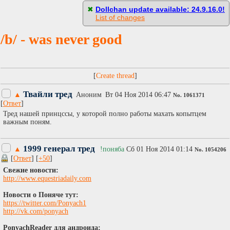
[
Пасскод
]
✖
Dollchan update available: 24.9.16.0!
List of changes
/b/ - was never good
[
]
Твайли тред
▲
Аноним
Вт 04 Ноя 2014 06:47
No.
1061371
[
Ответ
]
Тред нашей принцссы, у которой полно работы махать копытцем
важным поням.
1999 генерал тред
▲
!поняба
Сб 01 Ноя 2014 01:14
No.
1054206
[
Ответ
] [
+50
]
Свежие новости:
http://www.equestriadaily.com​
Новости о Поняче тут:
https://twitter.com/Ponyach1
http://vk.com/ponyach
PonyachReader для андроида: