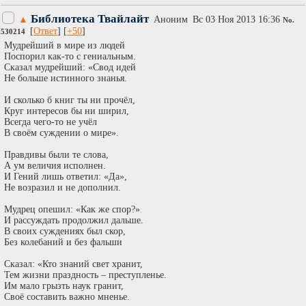
Библиотека Твайлайт
▲
Аноним
Вc 03 Ноя 2013 16:36
No.
[
Ответ
] [
+50
]
530214
Мудрейший в мире из людей
Поспорил как-то с гениальным.
Сказал мудрейший: «Свод идей
Не больше истинного знанья.
И сколько б книг ты ни прочёл,
Круг интересов бы ни ширил,
Всегда чего-то не учёл
В своём суждении о мире».
Правдивы были те слова,
А ум величия исполнен.
И Гений лишь ответил: «Да»,
Не возразил и не дополнил.
Мудрец опешил: «Как же спор?»
И рассуждать продолжил дальше.
В своих суждениях был скор,
Без колебаний и без фальши
Сказал: «Кто знаний свет хранит,
Тем жизни праздность – преступленье.
Им мало грызть наук гранит,
Своё составить важно мненье.