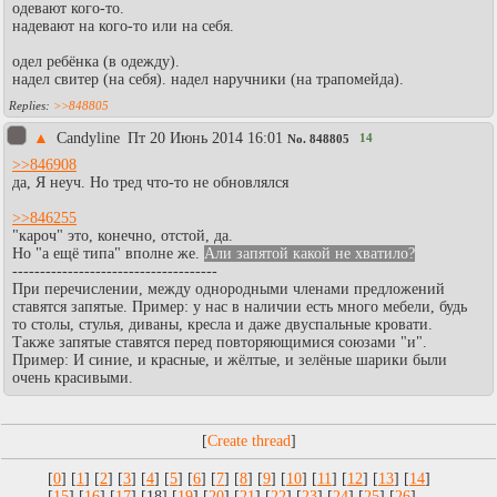
одевают кого-то.
надевают на кого-то или на себя.
одел ребёнка (в одежду).
надел свитер (на себя). надел наручники (на трапомейда).
>>848805
▲
Candyline
Пт 20 Июнь 2014 16:01
14
No.
848805
>>846908
да, Я неуч. Но тред что-то не обновлялся
>>846255
"кароч" это, конечно, отстой, да.
Но "а ещё типа" вполне же.
Али запятой какой не хватило?
-------------------------------------
При перечислении, между однородными членами предложений
ставятся запятые. Пример: у нас в наличии есть много мебели, будь
то столы, стулья, диваны, кресла и даже двуспальные кровати.
Также запятые ставятся перед повторяющимися союзами "и".
Пример: И синие, и красные, и жёлтые, и зелёные шарики были
очень красивыми.
[
]
[
0
] [
1
] [
2
] [
3
] [
4
] [
5
] [
6
] [
7
] [
8
] [
9
] [
10
] [
11
] [
12
] [
13
] [
14
]
[
15
] [
16
] [
17
] [18] [
19
] [
20
] [
21
] [
22
] [
23
] [
24
] [
25
] [
26
]