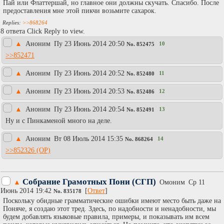
Пай или Флаттершай, но главное они должны скучать. Спасибо. После
предоставления мне этой пикчи возьмите сахарок.
>>868264
8 ответа Click Reply to view.
▲
Аноним
Пy 23 Июнь 2014 20:50
10
No.
852475
>>852471
▲
Аноним
Пy 23 Июнь 2014 20:52
11
No.
852480
▲
Аноним
Пy 23 Июнь 2014 20:53
12
No.
852486
▲
Аноним
Пy 23 Июнь 2014 20:54
13
No.
852491
Ну и с Пинкаменой много на деле.
▲
Аноним
Вт 08 Июль 2014 15:35
14
No.
868264
>>852326
Собрание Грамотных Пони (СГП)
▲
Омоним
Ср 11
Июнь 2014 19:42
[
Ответ
]
No.
835178
Поскольку обидные грамматические ошибки имеют место быть даже на
Поняче, я создаю этот тред. Здесь, по надобности и ненадобности, мы
будем добавлять языковые правила, примеры, и показывать им всем