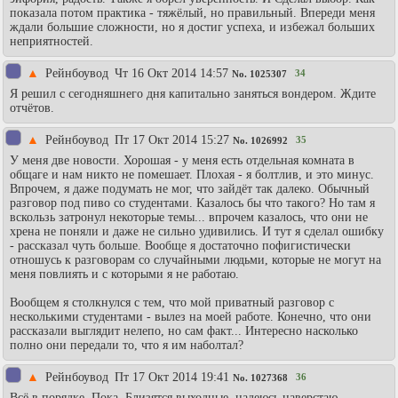
показала потом практика - тяжёлый, но правильный. Впереди меня
ждали большие сложности, но я достиг успеха, и избежал больших
неприятностей.
▲
Рейнбоувод
Чт 16 Окт 2014 14:57
34
No.
1025307
Я решил с сегодняшнего дня капитально заняться вондером. Ждите
отчётов.
▲
Рейнбоувод
Пт 17 Окт 2014 15:27
35
No.
1026992
У меня две новости. Хорошая - у меня есть отдельная комната в
общаге и нам никто не помешает. Плохая - я болтлив, и это минус.
Впрочем, я даже подумать не мог, что зайдёт так далеко. Обычный
разговор под пиво со студентами. Казалось бы что такого? Но там я
вскользь затронул некоторые темы... впрочем казалось, что они не
хрена не поняли и даже не сильно удивились. И тут я сделал ошибку
- рассказал чуть больше. Вообще я достаточно пофигистически
отношусь к разговорам со случайными людьми, которые не могут на
меня повлиять и с которыми я не работаю.
Вообщем я столкнулся с тем, что мой приватный разговор с
несколькими студентами - вылез на моей работе. Конечно, что они
рассказали выглядит нелепо, но сам факт... Интересно насколько
полно они передали то, что я им наболтал?
▲
Рейнбоувод
Пт 17 Окт 2014 19:41
36
No.
1027368
Всё в порядке. Пока. Близятся выходные, надеюсь наверстаю