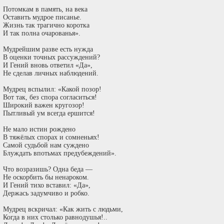
Потомкам в память, на века
Оставить мудрое писанье.
Жизнь так трагично коротка
И так полна очарованья».
Мудрейшим разве есть нужда
В оценки точных рассуждений?
И Гений вновь ответил «Да»,
Не сделав личных наблюдений.
Мудрец вспылил: «Какой позор!
Вот так, без спора согласиться!
Широкий важен кругозор!
Пытливый ум всегда ершится!
Не мало истин рождено
В тяжёлых спорах и сомненьях!
Самой судьбой нам суждено
Блуждать впотьмах предубеждений».
Что возразишь? Одна беда —
Не оскорбить бы ненароком.
И Гений тихо вставил: «Да»,
Держась задумчиво и робко.
Мудрец вскричал: «Как жить с людьми,
Когда в них столько равнодушья!..