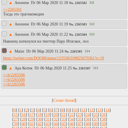
▲
Аноним
Пт 06 Мар 2020 11:18
511
No.
2265502
>>2265501
Тогда это трагикомедия
▲
Аноним
Пт 06 Мар 2020 11:19
512
No.
2265503
▲
Аноним
Пт 06 Мар 2020 11:22
513
No.
2265504
Наконец наткнулся на твиттер Пару Итагаки, лол
▲
Maize
Пт 06 Мар 2020 11:24
514
No.
2265505
https://twitter.com/DOOM/status/1235581109825679361?s=19
▲
Apa Котик
Пт 06 Мар 2020 11:25
515
No.
2265507
>>b/2265506
>>b/2265506
>>b/2265506
[
]
[
0
] [
1
] [
2
] [
3
] [
4
] [
5
] [
6
] [
7
] [
8
] [
9
] [
10
] [
11
] [
12
] [
13
] [
14
]
[
15
] [
16
] [
17
] [
18
] [
19
] [
20
] [
21
] [
22
] [
23
] [
24
] [
25
] [
26
]
[
27
] [
28
] [
29
] [
30
] [
31
] [
32
] [
33
] [
34
] [
35
] [
36
] [
37
] [
38
]
[
39
] [
40
] [
41
] [
42
] [
43
] [
44
] [
45
] [
46
] [
47
] [
48
] [
49
] [
50
]