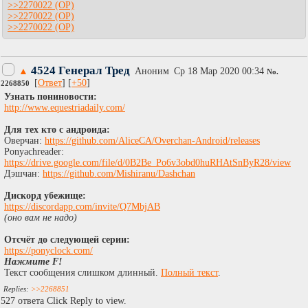
>>2270022
>>2270022
>>2270022
4524 Генерал Тред
▲
Аноним
Ср 18 Мар 2020 00:34
No.
[
Ответ
] [
+50
]
2268850
Узнать пониновости:
http://www.equestriadaily.com/
Для тех кто с андроида:
Оверчан:
https://github.com/AliceCA/Overchan-Android/releases
Ponyachreader:
https://drive.google.com/file/d/0B2Be_Po6v3obd0huRHAtSnByR28/view
Дэшчан:
https://github.com/Mishiranu/Dashchan
Дискорд убежище:
https://discordapp.com/invite/Q7MbjAB
(оно вам не надо)
Отсчёт до следующей серии:
https://ponyclock.com/
Нажмите F!
Текст сообщения слишком длинный.
Полный текст
.
>>2268851
527 ответа Click Reply to view.