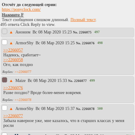
Отсчёт до следующей серии:
https://ponyclock.com/
Нажмите F
Текст сообщения слишком длинный.
Полный текст
.
495 ответа Click Reply to view.
▲
Аноним
Вc 08 Мар 2020 15:23
497
No.
2266075
▲
АrmоrShy
Вc 08 Мар 2020 15:25
498
No.
2266076
>>2266057
Надеюсь, сработает~
>>2266058
Ого, как поздно
>>2266077
▲
Maize
Вc 08 Мар 2020 15:33
499
No.
2266077
>>2266076
Разве поздно? Вроде более-менее вовремя.
>>2266078
▲
АrmоrShy
Вc 08 Мар 2020 15:37
500
No.
2266078
>>2266077
Забыла наверное уже, мне казалось, что в старших классах у меня
росли