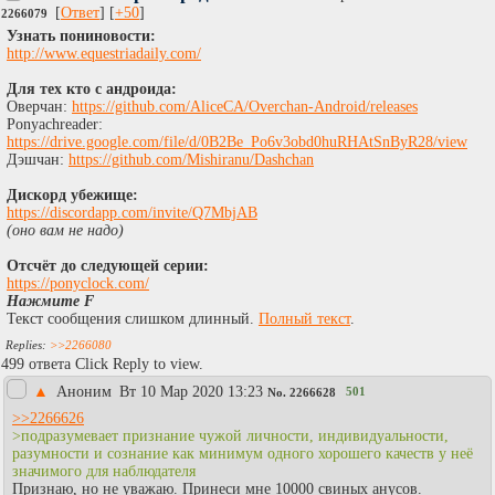
[
Ответ
] [
+50
]
2266079
Узнать пониновости:
http://www.equestriadaily.com/
Для тех кто с андроида:
Оверчан:
https://github.com/AliceCA/Overchan-Android/releases
Ponyachreader:
https://drive.google.com/file/d/0B2Be_Po6v3obd0huRHAtSnByR28/view
Дэшчан:
https://github.com/Mishiranu/Dashchan
Дискорд убежище:
https://discordapp.com/invite/Q7MbjAB
(оно вам не надо)
Отсчёт до следующей серии:
https://ponyclock.com/
Нажмите F
Текст сообщения слишком длинный.
Полный текст
.
>>2266080
499 ответа Click Reply to view.
▲
Аноним
Вт 10 Мар 2020 13:23
501
No.
2266628
>>2266626
>подразумевает признание чужой личности, индивидуальности,
разумности и сознание как минимум одного хорошего качеств у неё
значимого для наблюдателя
Признаю, но не уважаю. Принеси мне 10000 свиных анусов.