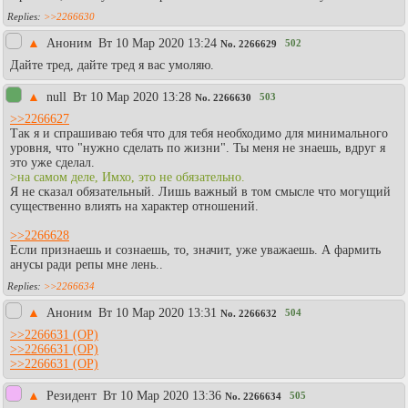
>>2266630
▲
Аноним
Вт 10 Мар 2020 13:24
502
No.
2266629
Дайте тред, дайте тред я вас умоляю.
▲
null
Вт 10 Мар 2020 13:28
503
No.
2266630
>>2266627
Так я и спрашиваю тебя что для тебя необходимо для минимального
уровня, что "нужно сделать по жизни". Ты меня не знаешь, вдруг я
это уже сделал.
>на самом деле, Имхо, это не обязательно.
Я не сказал обязательный. Лишь важный в том смысле что могущий
существенно влиять на характер отношений.
>>2266628
Если признаешь и сознаешь, то, значит, уже уважаешь. А фармить
анусы ради репы мне лень..
>>2266634
▲
Аноним
Вт 10 Мар 2020 13:31
504
No.
2266632
>>2266631
>>2266631
>>2266631
▲
Резидент
Вт 10 Мар 2020 13:36
505
No.
2266634