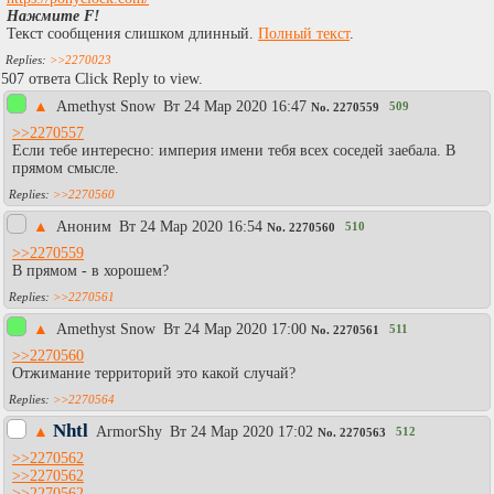
Нажмите F!
Текст сообщения слишком длинный.
Полный текст
.
>>2270023
507 ответа Click Reply to view.
▲
Amethyst Snow
Вт 24 Мар 2020 16:47
509
No.
2270559
>>2270557
Если тебе интересно: империя имени тебя всех соседей заебала. В
прямом смысле.
>>2270560
▲
Аноним
Вт 24 Мар 2020 16:54
510
No.
2270560
>>2270559
В прямом - в хорошем?
>>2270561
▲
Amethyst Snow
Вт 24 Мар 2020 17:00
511
No.
2270561
>>2270560
Отжимание территорий это какой случай?
>>2270564
Nhtl
▲
АrmоrShy
Вт 24 Мар 2020 17:02
512
No.
2270563
>>2270562
>>2270562
>>2270562