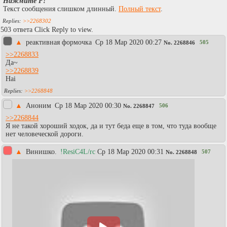
Нажмите F!
Текст сообщения слишком длинный.
Полный текст
.
>>2268302
503 ответа Click Reply to view.
▲
реактивная формочка
Ср 18 Мар 2020 00:27
505
No.
2268846
>>2268833
Да~
>>2268839
Hai
>>2268848
▲
Аноним
Ср 18 Мар 2020 00:30
506
No.
2268847
>>2268844
Я не такой хороший ходок, да и тут беда еще в том, что туда вообще
нет человеческой дороги.
▲
Винишко.
!ResiC4L/rc
Ср 18 Мар 2020 00:31
507
No.
2268848