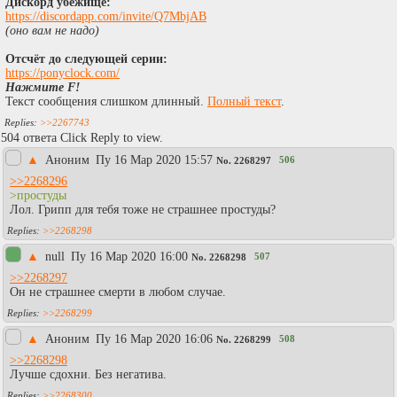
Дискорд убежище:
https://discordapp.com/invite/Q7MbjAB
(оно вам не надо)
Отсчёт до следующей серии:
https://ponyclock.com/
Нажмите F!
Текст сообщения слишком длинный.
Полный текст
.
>>2267743
504 ответа Click Reply to view.
▲
Аноним
Пy 16 Мар 2020 15:57
506
No.
2268297
>>2268296
>простуды
Лол. Грипп для тебя тоже не страшнее простуды?
>>2268298
▲
null
Пy 16 Мар 2020 16:00
507
No.
2268298
>>2268297
Он не страшнее смерти в любом случае.
>>2268299
▲
Аноним
Пy 16 Мар 2020 16:06
508
No.
2268299
>>2268298
Лучше сдохни. Без негатива.
>>2268300