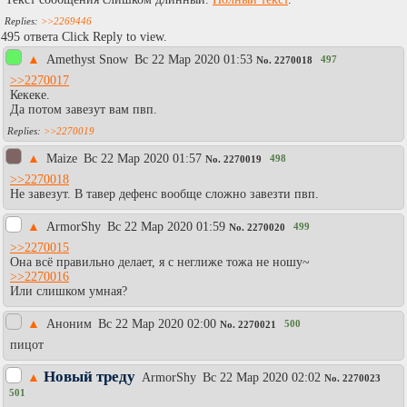
>>2269446
495 ответа Click Reply to view.
▲
Amethyst Snow
Вc 22 Мар 2020 01:53
497
No.
2270018
>>2270017
Кекеке.
Да потом завезут вам пвп.
>>2270019
▲
Maize
Вc 22 Мар 2020 01:57
498
No.
2270019
>>2270018
Не завезут. В тавер дефенс вообще сложно завезти пвп.
▲
АrmоrShy
Вc 22 Мар 2020 01:59
499
No.
2270020
>>2270015
Она всё правильно делает, я с неглиже тожа не ношу~
>>2270016
Или слишком умная?
▲
Аноним
Вc 22 Мар 2020 02:00
500
No.
2270021
пицот
Новый треду
▲
АrmоrShy
Вc 22 Мар 2020 02:02
No.
2270023
501