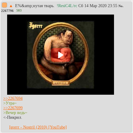
▲
Е%&amp;нутая тварь.
!ResiC4L/rc
Сб 14 Мар 2020 23:55
No.
503
2267796
>>2267694
>Утра~
>>2267699
>Вечер ведь~
<-Пикрил.
Igorrr - Nostril (2010) [YouTube]