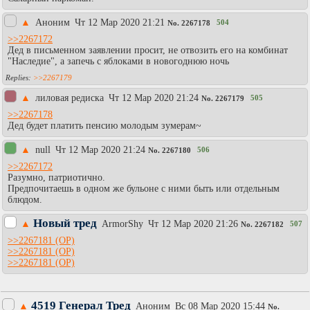
▲
Аноним
Чт 12 Мар 2020 21:21
504
No.
2267178
>>2267172
Дед в письменном заявлении просит, не отвозить его на комбинат
"Наследие", а запечь с яблоками в новогоднюю ночь
>>2267179
▲
лиловая редиска
Чт 12 Мар 2020 21:24
505
No.
2267179
>>2267178
Дед будет платить пенсию молодым зумерам~
▲
null
Чт 12 Мар 2020 21:24
506
No.
2267180
>>2267172
Разумно, патриотично.
Предпочитаешь в одном же бульоне с ними быть или отдельным
блюдом.
Новый тред
▲
АrmоrShy
Чт 12 Мар 2020 21:26
507
No.
2267182
>>2267181
>>2267181
>>2267181
4519 Генерал Тред
▲
Аноним
Вc 08 Мар 2020 15:44
No.