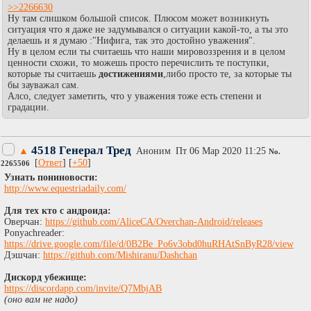
>>2266630
Ну там слишком большой список. Плюсом может возникнуть
ситуация что я даже не задумывался о ситуации какой-то, а ты это
делаешь и я думаю :"Нифига, так это достойно уважения".
Ну в целом если ты считаешь что наши мировоззрения и в целом
ценности схожи, то можешь просто перечислить те поступки,
которые ты считаешь
достижениями
,либо просто те, за которые ты
бы зауважал сам.
Алсо, следует заметить, что у уважения тоже есть степени и
градации.
4518 Генерал Тред
▲
Аноним
Пт 06 Мар 2020 11:25
No.
[
Ответ
] [
+50
]
2265506
Узнать пониновости:
http://www.equestriadaily.com/
Для тех кто с андроида:
Оверчан:
https://github.com/AliceCA/Overchan-Android/releases
Ponyachreader:
https://drive.google.com/file/d/0B2Be_Po6v3obd0huRHAtSnByR28/view
Дэшчан:
https://github.com/Mishiranu/Dashchan
Дискорд убежище:
https://discordapp.com/invite/Q7MbjAB
(оно вам не надо)