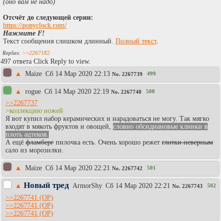
(оно вам не надо)
Отсчёт до следующей серии:
https://ponyclock.com/
Нажмите F!
Текст сообщения слишком длинный.
Полный текст
.
>>2267182
497 ответа Click Reply to view.
▲
Maize
Сб 14 Мар 2020 22:13
499
No.
2267739
▲
rogue
Сб 14 Мар 2020 22:19
500
No.
2267740
>>2267737
>коллекцию ножей
Я вот купил набор керамических и нарадоваться не могу. Так мягко
входят в мякоть фруктов и овощей,
словно обсидиановые клинки в
плоть ацтеков.
А ещё
фламберг
пилочка есть. Очень хорошо режет
глотки неверным
сало из морозилки.
▲
Maize
Сб 14 Мар 2020 22:21
501
No.
2267742
Новый тред
▲
АrmоrShy
Сб 14 Мар 2020 22:21
502
No.
2267743
>>2267741
>>2267741
>>2267741