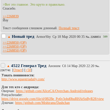
>Вот это главное. Это круто и правильно.
Спасибо.
>>2268839
Йоу
Текст сообщения слишком длинный.
Полный текст
.
Новый тред
▲
АrmоrShy
Ср 18 Мар 2020 00:35
509
No.
2268851
>>2268850
>>2268850
>>2268850
4522 Генерал Тред
▲
Аноним
Сб 14 Мар 2020 22:20
No.
[
Ответ
] [
+50
]
2267741
Узнать пониновости:
http://www.equestriadaily.com/
Для тех кто с андроида:
Оверчан:
https://github.com/AliceCA/Overchan-Android/releases
Ponyachreader:
https://drive.google.com/file/d/0B2Be_Po6v3obd0huRHAtSnByR28/view
Дэшчан:
https://github.com/Mishiranu/Dashchan