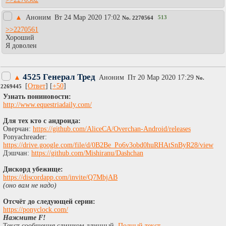
▲
Аноним
Вт 24 Мар 2020 17:02
513
No.
2270564
>>2270561
Хороший
Я доволен
4525 Генерал Тред
▲
Аноним
Пт 20 Мар 2020 17:29
No.
[
Ответ
] [
+50
]
2269445
Узнать пониновости:
http://www.equestriadaily.com/
Для тех кто с андроида:
Оверчан:
https://github.com/AliceCA/Overchan-Android/releases
Ponyachreader:
https://drive.google.com/file/d/0B2Be_Po6v3obd0huRHAtSnByR28/view
Дэшчан:
https://github.com/Mishiranu/Dashchan
Дискорд убежище:
https://discordapp.com/invite/Q7MbjAB
(оно вам не надо)
Отсчёт до следующей серии:
https://ponyclock.com/
Нажмите F!
Текст сообщения слишком длинный.
Полный текст
.