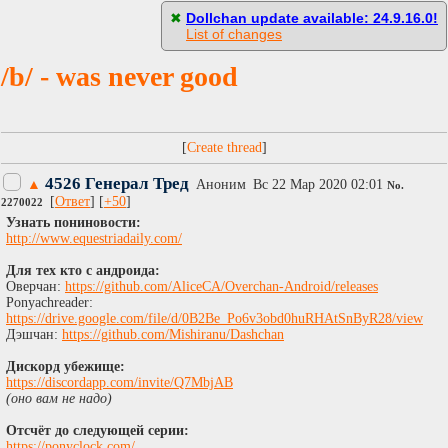
[
Пасскод
]
✖
Dollchan update available: 24.9.16.0!
List of changes
/b/ - was never good
[
]
4526 Генерал Тред
▲
Аноним
Вc 22 Мар 2020 02:01
No.
[
Ответ
] [
+50
]
2270022
Узнать пониновости:
http://www.equestriadaily.com/
Для тех кто с андроида:
Оверчан:
https://github.com/AliceCA/Overchan-Android/releases
Ponyachreader:
https://drive.google.com/file/d/0B2Be_Po6v3obd0huRHAtSnByR28/view
Дэшчан:
https://github.com/Mishiranu/Dashchan
Дискорд убежище:
https://discordapp.com/invite/Q7MbjAB
(оно вам не надо)
Отсчёт до следующей серии:
https://ponyclock.com/