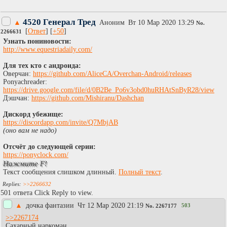
4520 Генерал Тред
▲
Аноним
Вт 10 Мар 2020 13:29
No.
[
Ответ
] [
+50
]
2266631
Узнать пониновости:
http://www.equestriadaily.com/
Для тех кто с андроида:
Оверчан:
https://github.com/AliceCA/Overchan-Android/releases
Ponyachreader:
https://drive.google.com/file/d/0B2Be_Po6v3obd0huRHAtSnByR28/view
Дэшчан:
https://github.com/Mishiranu/Dashchan
Дискорд убежище:
https://discordapp.com/invite/Q7MbjAB
(оно вам не надо)
Отсчёт до следующей серии:
https://ponyclock.com/
Нажмите F!
Текст сообщения слишком длинный.
Полный текст
.
>>2266632
501 ответа Click Reply to view.
▲
дочка фантазии
Чт 12 Мар 2020 21:19
503
No.
2267177
>>2267174
Сахарный наркоман.