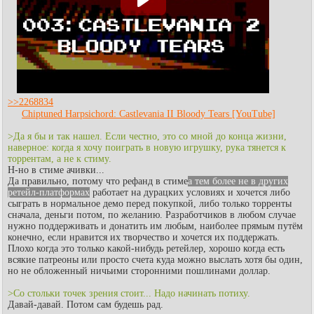
>>2268834
Chiptuned Harpsichord: Castlevania II Bloody Tears [YouTube]
>Да я бы и так нашел. Если честно, это со мной до конца жизни,
наверное: когда я хочу поиграть в новую игрушку, рука тянется к
торрентам, а не к стиму.
Н-но в стиме ачивки...
Да правильно, потому что рефанд в стиме
а тем более не в других
ретейл-платформах
работает на дурацких условиях и хочется либо
сыграть в нормальное демо перед покупкой, либо только торренты
сначала, деньги потом, по желанию. Разработчиков в любом случае
нужно поддерживать и донатить им любым, наиболее прямым путём
конечно, если нравится их творчество и хочется их поддержать.
Плохо когда это только какой-нибудь ретейлер, хорошо когда есть
всякие патреоны или просто счета куда можно выслать хотя бы один,
но не обложенный ничьими сторонними пошлинами доллар.
>Со стольки точек зрения стоит... Надо начинать потиху.
Давай-давай. Потом сам будешь рад.