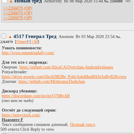
Новый тред
▲
АrmоrShy
Вc 08 Мар 2020 15:44
501
No.
2266080
>>2266079
>>2266079
>>2266079
4517 Генерал Тред
▲
Аноним
Вт 03 Мар 2020 23:54
No.
[
Ответ
] [
+50
]
2264979
Узнать пониновости:
http://www.equestriadaily.com/
Для тех кто с андроида:
Оверчан:
https://github.com/AliceCA/Overchan-Android/releases
Ponyachreader:
https://drive.google.com/file/d/0B2Be_Po6v3obd0huRHAtSnByR28/view
Дэшчан:
https://github.com/Mishiranu/Dashchan
Дискорд убежище:
https://discordapp.com/invite/Q7MbjAB
(оно вам не надо)
Отсчёт до следующей серии:
https://ponyclock.com/
Нажмите F
Текст сообщения слишком длинный.
Полный текст
.
509 ответа Click Reply to view.