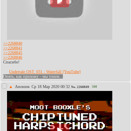
>>2268840
>>2268841
>>2268845
>>2268846
Спасибо!
Undertale OST: 031 - Waterfall [YouTube]
Опять, как прихожу - мы тонем...
▲
Аноним
Ср 18 Мар 2020 00:32
508
No.
2268849