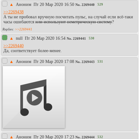
▲
Аноним
Пт 20 Мар 2020 16:50
529
No.
2269440
>>2269438
А ты не пробовал вручную посчитать пульс, на случай если всё-таки
часы ошибаются
или используют неметрическую систему
?
>>2269441
▲
null
Пт 20 Мар 2020 16:54
530
No.
2269441
>>2269440
Да, соответствует более-менее.
▲
Аноним
Пт 20 Мар 2020 17:08
531
No.
2269443
Info
Play
▲
Аноним
Пт 20 Мар 2020 17:23
532
No.
2269444