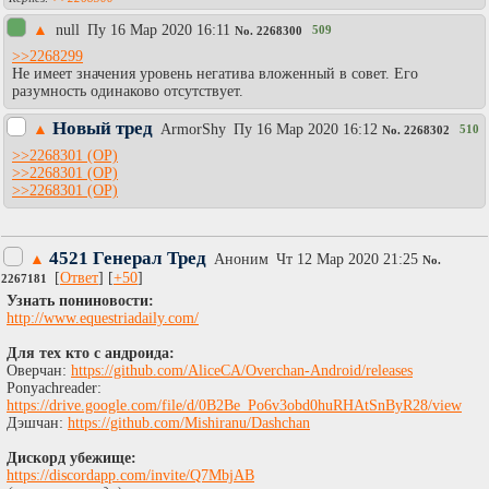
▲
null
Пy 16 Мар 2020 16:11
509
No.
2268300
>>2268299
Не имеет значения уровень негатива вложенный в совет. Его
разумность одинаково отсутствует.
Новый тред
▲
АrmоrShy
Пy 16 Мар 2020 16:12
510
No.
2268302
>>2268301
>>2268301
>>2268301
4521 Генерал Тред
▲
Аноним
Чт 12 Мар 2020 21:25
No.
[
Ответ
] [
+50
]
2267181
Узнать пониновости:
http://www.equestriadaily.com/
Для тех кто с андроида:
Оверчан:
https://github.com/AliceCA/Overchan-Android/releases
Ponyachreader:
https://drive.google.com/file/d/0B2Be_Po6v3obd0huRHAtSnByR28/view
Дэшчан:
https://github.com/Mishiranu/Dashchan
Дискорд убежище:
https://discordapp.com/invite/Q7MbjAB