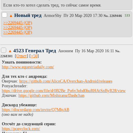
Если кто-то хотел сделать тред, то сейчас самое время.
Новый тред
▲
АrmоrShy
Пт 20 Мар 2020 17:30
533
No.
2269446
>>2269445
>>2269445
>>2269445
4523 Генерал Тред
▲
Аноним
Пy 16 Мар 2020 16:11
No.
[
Ответ
] [
+50
]
2268301
Узнать пониновости:
http://www.equestriadaily.com/
Для тех кто с андроида:
Оверчан:
https://github.com/AliceCA/Overchan-Android/releases
Ponyachreader:
https://drive.google.com/file/d/0B2Be_Po6v3obd0huRHAtSnByR28/view
Дэшчан:
https://github.com/Mishiranu/Dashchan
Дискорд убежище:
https://discordapp.com/invite/Q7MbjAB
(оно вам не надо)
Отсчёт до следующей серии:
https://ponyclock.com/