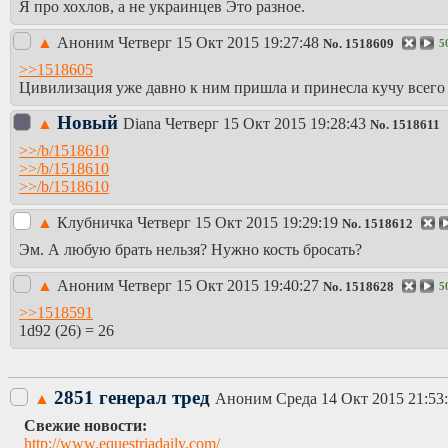
Я про хохлов, а не украинцев Это разное.
▲
Аноним
Четверг 15 Окт 2015 19:27:48
No.
1518609
5
>>1518605
Цивилизация уже давно к ним пришла и принесла кучу всего 
Новый
▲
Diаna
Четверг 15 Окт 2015 19:28:43
No.
1518611
>>/b/1518610
>>/b/1518610
>>/b/1518610
▲
Клубничка
Четверг 15 Окт 2015 19:29:19
No.
1518612
Эм. А любую брать нельзя? Нужно кость бросать?
▲
Аноним
Четверг 15 Окт 2015 19:40:27
No.
1518628
5
>>1518591
1d92 (26) = 26
2851 генерал тред
▲
Аноним
Среда 14 Окт 2015 21:53
Свежие новости:
http://www.equestriadaily.com/