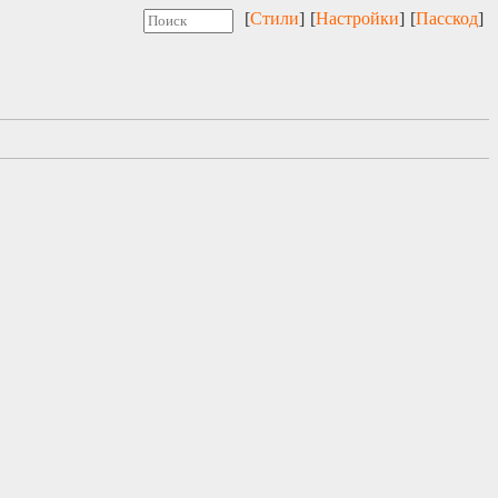
[
Стили
]
[
Настройки
]
[
Пасскод
]