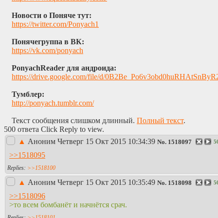
Новости о Поняче тут:
https://twitter.com/Ponyach1
Понячегруппа в ВК:
https://vk.com/ponyach
PonyachReader для андроида:
https://drive.google.com/file/d/0B2Be_Po6v3obd0huRHAtSnByR
Тумблер:
http://ponyach.tumblr.com/
Текст сообщения слишком длинный.
Полный текст
.
500 ответа Click Reply to view.
▲
Аноним
Четверг 15 Окт 2015 10:34:39
No.
1518097
5
>>1518095
>>1518100
▲
Аноним
Четверг 15 Окт 2015 10:35:49
No.
1518098
5
>>1518096
>то всем бомбанёт и начнётся срач.
>>1518101