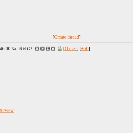
[
]
46:00
[
Ответ
] [
+50
]
No.
1519175
28/view