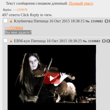
Текст сообщения слишком длинный.
Полный текст
.
>>1519176
497 ответа Click Reply to view.
▲
Клубничка
Пятница 16 Окт 2015 18:38:15
No.
1519682
>>1519664
Вы мне дадите?
▲
EBM-кун
Пятница 16 Окт 2015 18:38:25
No.
1519683