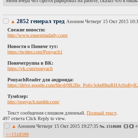
Меня вчера чел сфотографировал на работе, сказал что я няшка 
2852 генерал тред
▲
Аноним
Четверг 15 Окт 2015 10:
Свежие новости:
http://www.equestriadaily.com/
Новости о Поняче тут:
https://twitter.com/Ponyach1
Понячегруппа в ВК:
https://vk.com/ponyach
PonyachReader для андроида:
https://drive.google.com/file/d/0B2Be_Po6v3obd0huRHAtSnByR
Тумблер:
http://ponyach.tumblr.com/
Текст сообщения слишком длинный.
Полный текст
.
497 ответа Click Reply to view.
▲
Аноним
Четверг 15 Окт 2015 19:27:35
No.
1518608
4
>>1518599