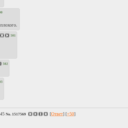
00
плохого.
501
502
03
:45
[
Ответ
] [
+50
]
No.
1517569