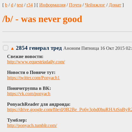
[
b
/
d
/
test
/
r34
] [
Информация
/
Почта
/
Чейнжлог
/
Донат
]
/b/ - was never good
2854 генерал тред
▲
Аноним
Пятница 16 Окт 2015 02:
Свежие новости:
http://www.equestriadaily.com/
Новости о Поняче тут:
https://twitter.com/Ponyach1
Понячегруппа в ВК:
https://vk.com/ponyach
PonyachReader для андроида:
https://drive.google.com/file/d/0B2Be_Po6v3obd0huRHAtSnByR
Тумблер:
http://ponyach.tumblr.com/