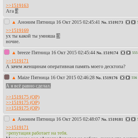
>>1519163
Ага
-)
▲
Аноним
Пятница 16 Окт 2015 02:45:41
No.
1519173
>>1519169
ух ты какой ты умняша
:3
ночие.
▲
breeze
Пятница 16 Окт 2015 02:45:44
No.
1519174
555
>>1519171
А зачем женщинам оперативная память моего десктопа?
▲
Maize
Пятница 16 Окт 2015 02:46:28
No.
1519176
556
А я всё равно сделал.
>>1519175
>>1519175
>>1519175
▲
Аноним
Пятница 16 Окт 2015 02:48:07
No.
1519181
>>1519171
>репутация работает на тебя.