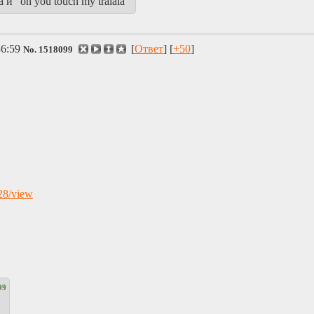
и "oh you touch my tralala"
36:59
[
Ответ
] [
+50
]
No.
1518099
28/view
99