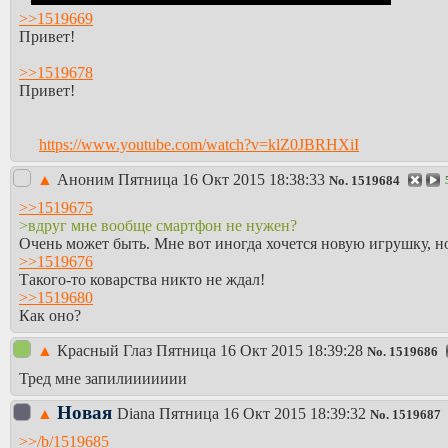
>>1519669
Привет!
>>1519678
Привет!
https://www.youtube.com/watch?v=klZ0JBRHXiI
▲
Аноним
Пятница 16 Окт 2015 18:38:33
No.
1519684
>>1519675
>вдруг мне вообще смартфон не нужен?
Очень может быть. Мне вот иногда хочется новую игрушку, но 
>>1519676
Такого-то коварства никто не ждал!
>>1519680
Как оно?
▲
Красный Глаз
Пятница 16 Окт 2015 18:39:28
No.
1519686
Тред мне запилиииииии
Новая
▲
Diаna
Пятница 16 Окт 2015 18:39:32
No.
1519687
>>/b/1519685