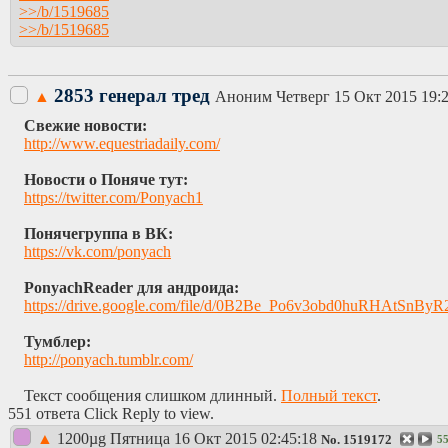
>>/b/1519685
>>/b/1519685
2853 генерал тред
▲
Аноним
Четверг 15 Окт 2015 19:
Свежие новости:
http://www.equestriadaily.com/
Новости о Поняче тут:
https://twitter.com/Ponyach1
Понячегруппа в ВК:
https://vk.com/ponyach
PonyachReader для андроида:
https://drive.google.com/file/d/0B2Be_Po6v3obd0huRHAtSnByR
Тумблер:
http://ponyach.tumblr.com/
Текст сообщения слишком длинный.
Полный текст
.
551 ответа Click Reply to view.
▲
1200µg
Пятница 16 Окт 2015 02:45:18
No.
1519172
5