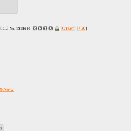
28:13
[
Ответ
] [
+50
]
No.
1518610
28/view
53