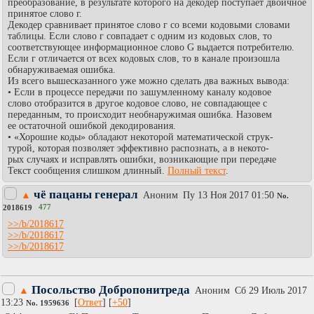
преобразование, в результате которого на декодер поступает двоичное
принятое слово г.
Декодер сравнивает принятое слово г со всеми кодовыми словами
таблицы. Если слово г совпадает с одним из кодовых слов, то
соответствующее информационное слово G выдается потребителю.
Если г отличается от всех кодовых слов, то в канале произошла
обнаруживаемая ошибка.
Из всего вышесказанного уже можно сделать два важных вывода:
• Если в процессе передачи по зашумленному каналу кодовое
слово отобразится в другое кодовое слово, не совпадающее с
переданным, то происходит необнаружимая ошибка. Назовем
ее остаточной ошибкой декодирования.
• «Хорошие коды» обладают некоторой математической струк-
турой, которая позволяет эффективно распознать, а в некото-
рых случаях и исправлять ошибки, возникающие при передаче
Текст сообщения слишком длинный.
Полный текст
.
чё пацаны генерал
▲
Аноним
Пy 13 Ноя 2017 01:50
No.
477
2018619
>>/b/2018617
>>/b/2018617
>>/b/2018617
Посольство Добропонитреда
▲
Аноним
Сб 29 Июль 2017
13:23
[
Ответ
] [
+50
]
No.
1959636