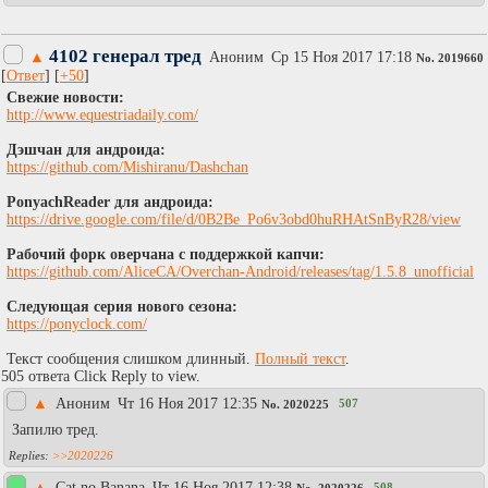
4102 генерал тред
▲
Аноним
Ср 15 Ноя 2017 17:18
No.
2019660
[
Ответ
] [
+50
]
Cвежие новости:
http://www.equestriadaily.com/
Дэшчан для андроида:
https://github.com/Mishiranu/Dashchan
PonyachReader для андроида:
https://drive.google.com/file/d/0B2Be_Po6v3obd0huRHAtSnByR28/view
Рабочий форк оверчана с поддержкой капчи:
https://github.com/AliceCA/Overchan-Android/releases/tag/1.5.8_unofficial
Следующая серия нового сезона:
https://ponyclock.com/
Текст сообщения слишком длинный.
Полный текст
.
505 ответа Click Reply to view.
▲
Аноним
Чт 16 Ноя 2017 12:35
507
No.
2020225
Запилю тред.
>>2020226
▲
Cat no Banana
Чт 16 Ноя 2017 12:38
508