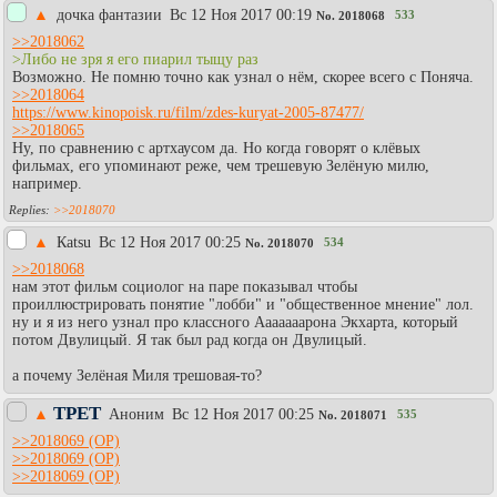
▲
дочка фантазии
Вc 12 Ноя 2017 00:19
533
No.
2018068
>>2018062
>Либо не зря я его пиарил тыщу раз
Возможно. Не помню точно как узнал о нём, скорее всего с Поняча.
>>2018064
https://www.kinopoisk.ru/film/zdes-kuryat-2005-87477/
>>2018065
Ну, по сравнению с артхаусом да. Но когда говорят о клёвых
фильмах, его упоминают реже, чем трешевую Зелёную милю,
например.
>>2018070
▲
Каtsu
Вc 12 Ноя 2017 00:25
534
No.
2018070
>>2018068
нам этот фильм социолог на паре показывал чтобы
проиллюстрировать понятие "лобби" и "общественное мнение" лол.
ну и я из него узнал про классного Ааааааарона Экхарта, который
потом Двулицый. Я так был рад когда он Двулицый.
а почему Зелёная Миля трешовая-то?
ТРЕТ
▲
Аноним
Вc 12 Ноя 2017 00:25
535
No.
2018071
>>2018069
>>2018069
>>2018069