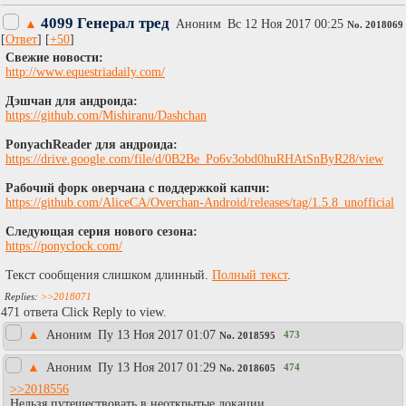
4099 Генерал тред
▲
Аноним
Вc 12 Ноя 2017 00:25
No.
2018069
[
Ответ
] [
+50
]
Cвежие новости:
http://www.equestriadaily.com/
Дэшчан для андроида:
https://github.com/Mishiranu/Dashchan
PonyachReader для андроида:
https://drive.google.com/file/d/0B2Be_Po6v3obd0huRHAtSnByR28/view
Рабочий форк оверчана с поддержкой капчи:
https://github.com/AliceCA/Overchan-Android/releases/tag/1.5.8_unofficial
Следующая серия нового сезона:
https://ponyclock.com/
Текст сообщения слишком длинный.
Полный текст
.
>>2018071
471 ответа Click Reply to view.
▲
Аноним
Пy 13 Ноя 2017 01:07
473
No.
2018595
▲
Аноним
Пy 13 Ноя 2017 01:29
474
No.
2018605
>>2018556
Нельзя путешествовать в неоткрытые локации.