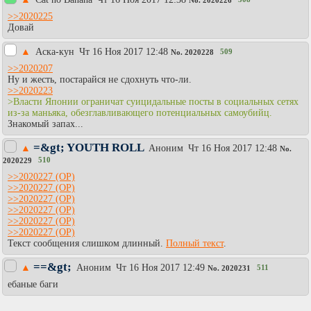
No.
2020226
>>2020225
Довай
▲
Аска-кун
Чт 16 Ноя 2017 12:48
509
No.
2020228
>>2020207
Ну и жесть, постарайся не сдохнуть что-ли.
>>2020223
>Власти Японии ограничат суицидальные посты в социальных сетях
из-за маньяка, обезглавливающего потенциальных самоубийц.
Знакомый запах...
=&gt; YOUTH ROLL
▲
Аноним
Чт 16 Ноя 2017 12:48
No.
510
2020229
>>2020227
>>2020227
>>2020227
>>2020227
>>2020227
>>2020227
Текст сообщения слишком длинный.
Полный текст
.
==&gt;
▲
Аноним
Чт 16 Ноя 2017 12:49
511
No.
2020231
ебаные баги