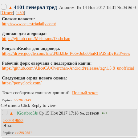
4101 генерал тред
▲
Аноним
Вт 14 Ноя 2017 18:31
No.
2019146
[
Ответ
] [
+50
]
Cвежие новости:
http://www.equestriadaily.com/
Дэшчан для андроида:
https://github.com/Mishiranu/Dashchan
PonyachReader для андроида:
https://drive.google.com/file/d/0B2Be_Po6v3obd0huRHAtSnByR28/view
Рабочий форк оверчана с поддержкой капчи:
https://github.com/AliceCA/Overchan-Android/releases/tag/1.5.8_unofficial
Следующая серия нового сезона:
https://ponyclock.com/
Текст сообщения слишком длинный.
Полный текст
.
>>2019149
459 ответа Click Reply to view.
▲
!Goatbro5Js
Ср 15 Ноя 2017 17:18
461
No.
2019658
>>2019653
Я за.
>>2019661