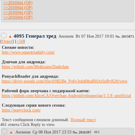
>>2016944
>>2016944
>>2016944
>>2016944
4095 Генерал тред
▲
Аноним
Вт 07 Ноя 2017 19:01
No.
2015871
[
Ответ
] [
+50
]
Cвежие новости:
http://www.equestriadaily.com/
Дэшчан для андроида:
https://github.com/Mishiranu/Dashchan
PonyachReader для андроида:
https://drive.google.com/file/d/0B2Be_Po6v3obd0huRHAtSnByR28/view
Рабочий форк оверчана с поддержкой капчи:
https://github.com/AliceCA/Overchan-Android/releases/tag/1.5.8_unofficial
Следующая серия нового сезона:
https://ponyclock.com/
Текст сообщения слишком длинный.
Полный текст
.
461 ответа Click Reply to view.
▲
Аноним
Ср 08 Ноя 2017 23:53
463
No.
2016397