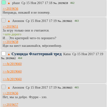
▲
phaze
Ср 15 Ноя 2017 17:18
462
No.
2019659
>>2019656
Неправда, никакой я не понячер.
▲
Аноним
Ср 15 Ноя 2017 17:19
463
No.
2019661
>>2019651
За игру только они и считаются.
>зато дорого
И... Это критерий чего-то хорошего?
>>2019658
Иди на шест насаживайся, мёрсимейнер.
Суицида Флаттершай тред
▲
Каtsu
Ср 15 Ноя 2017 17:19
464
No.
2019662
>>/b/2019660
>>/b/2019660
>>/b/2019660
▲
Аноним
Ср 15 Ноя 2017 17:19
465
No.
2019663
>>2019656
Нет, мы за добро. Фурри - зло.
>>2019657