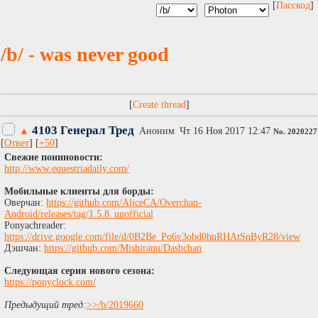
[
Пасскод
]
/b/ - was never good
[
]
4103 Генерал Тред
▲
Аноним
Чт 16 Ноя 2017 12:47
No.
2020227
[
Ответ
] [
+50
]
Свежие пониновости:
http://www.equestriadaily.com/
Мобильные клиенты для борды:
Оверчан:
https://github.com/AliceCA/Overchan-
Android/releases/tag/1.5.8_unofficial
Ponyachreader:
https://drive.google.com/file/d/0B2Be_Po6v3obd0huRHAtSnByR28/view
Дэшчан:
https://github.com/Mishiranu/Dashchan
Следующая серия нового сезона:
https://ponyclock.com/
Предыдущий тред:
>>/b/2019660