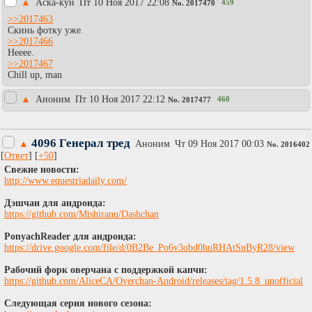
▲
Аска-кун
Пт 10 Ноя 2017 22:08
459
No.
2017470
>>2017463
Скинь фотку уже.
>>2017466
Нееее.
>>2017467
Chill up, man
▲
Аноним
Пт 10 Ноя 2017 22:12
460
No.
2017477
4096 Генерал тред
▲
Аноним
Чт 09 Ноя 2017 00:03
No.
2016402
[
Ответ
] [
+50
]
Cвежие новости:
http://www.equestriadaily.com/
Дэшчан для андроида:
https://github.com/Mishiranu/Dashchan
PonyachReader для андроида:
https://drive.google.com/file/d/0B2Be_Po6v3obd0huRHAtSnByR28/view
Рабочий форк оверчана с поддержкой капчи:
https://github.com/AliceCA/Overchan-Android/releases/tag/1.5.8_unofficial
Следующая серия нового сезона: