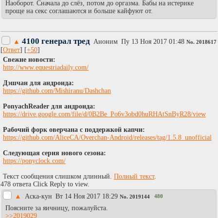
Наоборот. Сначала до слёз, потом до оргазма. Бабы на истерике
проще на секс соглашаются и больше кайфуют от.
4100 генерал тред
▲
Аноним
Пy 13 Ноя 2017 01:48
No.
2018617
[
Ответ
] [
+50
]
Свежие новости:
http://www.equestriadaily.com/
Дэшчан для андроида:
https://github.com/Mishiranu/Dashchan
PonyachReader для андроида:
https://drive.google.com/file/d/0B2Be_Po6v3obd0huRHAtSnByR28/view
Рабочий форк оверчана с поддержкой капчи:
https://github.com/AliceCA/Overchan-Android/releases/tag/1.5.8_unofficial
Следующая серия нового сезона:
https://ponyclock.com/
Текст сообщения слишком длинный.
Полный текст
.
478 ответа Click Reply to view.
▲
Аска-кун
Вт 14 Ноя 2017 18:29
480
No.
2019144
Поясните за яичницу, пожалуйста.
>>2019029