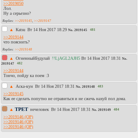
>>2019050
Лол.
Ну а серьезно?
>>2019145
,
>>2019147
▲
Каtsu
Вт 14 Ноя 2017 18:29
481
No.
2019145
>>2019144
что пояснить?
>>2019148
▲
ОгненныйБудулай
!!LjAGL2AJH5
Вт 14 Ноя 2017 18:31
No.
482
2019147
>>2019144
Тончо, пойду ка поем :3
▲
Аска-кун
Вт 14 Ноя 2017 18:31
483
No.
2019148
>>2019145
Как ее сделать попутно не отравиться и не сжечь нахуй пол дома.
ТРЕТ
▲
нечеловек
Вт 14 Ноя 2017 18:31
484
No.
2019149
>>2019146
>>2019146
>>2019146