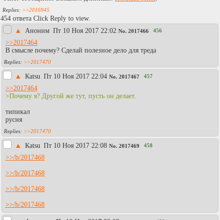
>>2016945
454 ответа Click Reply to view.
▲
Аноним
Пт 10 Ноя 2017 22:02
456
No.
2017466
>>2017464
В смысле почему? Сделай полезное дело для треда
>>2017470
▲
Каtsu
Пт 10 Ноя 2017 22:04
457
No.
2017467
>>2017464
>Почему я? Другой же тут, пусть он делает.
типикал
русня
>>2017470
▲
Каtsu
Пт 10 Ноя 2017 22:08
458
No.
2017469
>>/b/2017468
>>/b/2017468
>>/b/2017468
>>/b/2017468