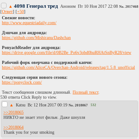
4098 Генерал тред
▲
Аноним
Пт 10 Ноя 2017 22:08
No.
2017468
[
Ответ
] [
+50
]
Cвежие новости:
http://www.equestriadaily.com/
Дэшчан для андроида:
https://github.com/Mishiranu/Dashchan
PonyachReader для андроида:
https://drive.google.com/file/d/0B2Be_Po6v3obd0huRHAtSnByR28/view
Рабочий форк оверчана с поддержкой капчи:
https://github.com/AliceCA/Overchan-Android/releases/tag/1.5.8_unofficial
Следующая серия нового сезона:
https://ponyclock.com/
Текст сообщения слишком длинный.
Полный текст
.
530 ответа Click Reply to view.
▲
Каtsu
Вc 12 Ноя 2017 00:19
532
No.
2018067
>>2018065
НИКТО не знает этот фильм. Даже шнулля
>>2018064
Thank you for your smoking