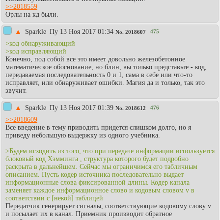
>>2018559
Орлы на кд были.
▲
Sparkle
Пy 13 Ноя 2017 01:34
475
No.
2018607
>код обнаруживающий
>код исправляющий
Конечно, под собой все это имеет довольно железобетонное
математическое обоснование, но блин, вы только представьте - код,
передаваемая последовательность 0 и 1, сама в себе или что-то
исправляет, или обнаруживает ошибки. Магия да и только, так это
звучит.
▲
Sparkle
Пy 13 Ноя 2017 01:39
476
No.
2018612
>>2018609
Все введение в тему приводить придется слишком долго, но я
приведу небольшую выдержку из одного учебника.
>Будем исходить из того, что при передаче информации используется
блоковый код Хэмминга , структура которого будет подробно
раскрыта в дальнейшем. Сейчас мы ограничимся его табличным
описанием. Пусть кодер источника последовательно выдает
информационные слова фиксированной длины. Кодер канала
заменяет каждое информационное слово и кодовым словом v в
соответствии с [некой] таблицей
Передатчик генерирует сигналы, соответствующие кодовому слову v
и посылает их в канал. Приемник производит обратное