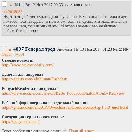
▲
Кейс
Вc 12 Ноя 2017 00:33
536
No.
2018081
>>2018063
Ну, это-то действительно адские условия. В мегаполисе-то максимум
полтора часа ты едешь, и при этом, если ты едешь эти максимальные
полтора часа, то как минимум 1/4 этого времени это не битком
набитый транспорт.
4097 Генерал тред
▲
Аноним
Пт 10 Ноя 2017 01:28
No.
2016944
[
Ответ
] [
+50
]
Cвежие новости:
http://www.equestriadaily.com/
Дэшчан для андроида:
https://github.com/Mishiranu/Dashchan
PonyachReader для андроида:
https://drive.google.com/file/d/0B2Be_Po6v3obd0huRHAtSnByR28/view
Рабочий форк оверчана с поддержкой капчи:
https://github.com/AliceCA/Overchan-Android/releases/tag/1.5.8_unofficial
Следующая серия нового сезона:
https://ponyclock.com/
Текст сообщения слишком длинный.
Полный текст
.