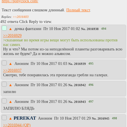
https://ponyclock.com/
Текст сообщения слишком длинный.
Полный текст
.
>>2016403
492 ответа Click Reply to view.
▲
дочка фантазии
Пт 10 Ноя 2017 01:02
494
No.
2016938
>>2016929
>сказанные во время игры вещи могут быть использованы против
нас самих.
Ну и что? Мы потом из-за неподелённой планеты разговаривать всю
жизнь не будем? Да и можно альянсом.
▲
Аноним
Пт 10 Ноя 2017 01:03
495
No.
2016939
>>2016937
Смотрю, тебе понравилась эта пропаганда гребли на галерах.
▲
Аноним
Пт 10 Ноя 2017 01:26
496
No.
2016942
запилю
▲
Аноним
Пт 10 Ноя 2017 01:26
497
No.
2016943
ЗАПИЛЮ БЛЯДЬ
PEREKAT
▲
Аноним
Пт 10 Ноя 2017 01:29
498
No.
2016945
>>2016944