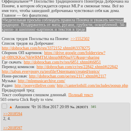
Оффициальное™ Посольство Традиционного Понитреда Доброчана на
Поняче, в котором обсуждается сериал MLP и смежные темы. Всё во
имя того, чтобы зашедший доброчанька чувствовал себя как дома.
Главное — без фанатизма.
Убедительная просьба соблюдать правила Поняча и уважать местные
традиции. Воздержитесь от мата, ругани, грубости, оскорблений, 34-,
крипи- и шиппинг-картинок и текстов в треде.
Список тредов Посольства на Поняче:
>>1552502
Список тредов на Доброчане:
http://dobrochan.com/b/res/3372152.xhtml#i3378275
Сборник ОП картинок:
https://drive.google.com/folderview?
id=0B92KKsz76hWRMThUdmxpM0NnaVU&usp=sharing
Где скачать:
http://dobrochan.com/tv/res/6851.xhtml#i6851
Перевод комиксов:
http://dobrochan.com/cr/res/22842.xhtml#i22842
http://tabun.everypony.ru/profile/Ostermann/created/topics/
Пони-рисовач:
http://dobrochan.com/oe/res/2117.xhtml#i2117
Музыка:
http://mlpmusicarchive.com/
Радио:
http://ponyvillelive.com/
http://canterlothill.com/includes/popup.php
Предыдущий тред:
Текст сообщения слишком длинный.
Полный текст
.
503 ответа Click Reply to view.
▲
Аноним
Чт 16 Ноя 2017 20:09
505
No.
2020371
>>2018594
2, 4.
>>2018597