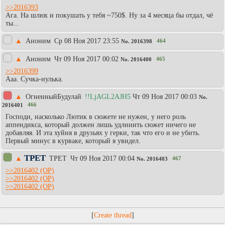
>>2016393
Ага. На шлюх и покушать у тебя ~750$. Ну за 4 месяца бы отдал, чё
ты...
▲
Аноним
Ср 08 Ноя 2017 23:55
464
No.
2016398
▲
Аноним
Чт 09 Ноя 2017 00:02
465
No.
2016400
>>2016399
Ааа. Сучка-нулька.
▲
ОгненныйБудулай
!!LjAGL2AJH5
Чт 09 Ноя 2017 00:03
No.
466
2016401
Господи, насколько Лютик в сюжете не нужен, у него роль
аппендикса, который должен лишь удлинить сюжет ничего не
добавляя. И эта хуйня в друзьях у герки, так что его и не убить.
Первый минус в курваке, который я увидел.
ТРЕТ
▲
ТРЕТ
Чт 09 Ноя 2017 00:04
467
No.
2016403
>>2016402
>>2016402
>>2016402
[
]