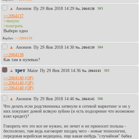
▲
Аноним
Пy 29 Янв 2018 14:29
503
No.
2064138
>>2064137
>линупс
>поиграть
Выбери одно
>>2064139
▲
Аноним
Пy 29 Янв 2018 14:30
504
No.
2064139
>>2064138
Как там в нулевых?
трет
▲
Maize
Пy 29 Янв 2018 14:36
505
No.
2064141
>>2064140
>>2064140
>>2064140
▲
Аноним
Пy 29 Янв 2018 14:46
506
No.
2064145
Что делать если родственника затянули в сетевой маркетинг и он у
них покупает домой всякую хуйню (и есть подозрение что возможно
взял кредит)?
Говорить что это все не нужно, не лечит и не приносит пользы -
бесполезно, там ведь наговорят пиздец чего - новые технологии,
передовая корейская медицина, еще какая нибудь "случайная" бабка