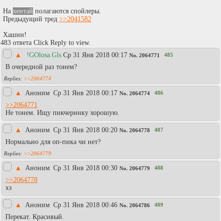
На
хентай
полагаются спойлеры.
Предыдущий тред
>>2041582
Хашин!
483 ответа Click Reply to view.
▲
!GOlosa.Gls
Ср 31 Янв 2018 00:17
485
No.
2064771
В очередной раз тонем?
>>2064774
▲
Аноним
Ср 31 Янв 2018 00:17
486
No.
2064774
>>2064771
Не тонем. Ищу пикчеринку хорошую.
▲
Аноним
Ср 31 Янв 2018 00:20
487
No.
2064778
Нормально для оп-пика чи нет?
>>2064779
▲
Аноним
Ср 31 Янв 2018 00:30
488
No.
2064779
>>2064778
хз
▲
Аноним
Ср 31 Янв 2018 00:46
489
No.
2064786
Перекат. Красивый.