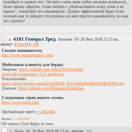
подойдет и скажет что
"ой вот у меня зять ходил от рака вылечелся,
даже врачи офигели. Сама теперь с удовольствием хожу хоть и не
верила"
, попробуй это опровергни. Думаю эффективней будет если
человек как то увидит что реально на нем просто наживаются, но как
это сделать?
4181 Генерал Тред
▲
Аноним
Пт 26 Янв 2018 22:55
No.
[
Ответ
] [
+50
]
2063027
Свежие пониновости:
http://www.equestriadaily.com/
Мобильные клиенты для борды:
Оверчан:
https://github.com/AliceCA/Overchan-
Android/releases/tag/1.5.8_unofficial
Ponyachreader:
https://drive.google.com/file/d/0B2Be_Po6v3obd0huRHAtSnByR28/view
Дэшчан:
https://github.com/Mishiranu/Dashchan
Следующая серия нового сезона:
https://ponyclock.com/
Предыдущий тред:
>>2062466
>>2063600
530 ответа Click Reply to view.
▲
Каtsu
Вc 28 Янв 2018 00:23
532
No.
2063597