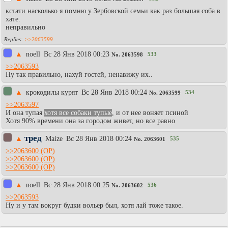
кстати насколько я помню у Зербовской семьи как раз большая соба в
хате.
неправильно
>>2063599
▲
noell
Вc 28 Янв 2018 00:23
533
No.
2063598
>>2063593
Ну так правильно, нахуй гостей, ненавижу их..
▲
крокодилы курят
Вc 28 Янв 2018 00:24
534
No.
2063599
>>2063597
И она тупая
хотя все собаки тупые
, и от нее воняет псиной
Хотя 90% времени она за городом живет, но все равно
тред
▲
Maize
Вc 28 Янв 2018 00:24
535
No.
2063601
>>2063600
>>2063600
>>2063600
▲
noell
Вc 28 Янв 2018 00:25
536
No.
2063602
>>2063593
Ну и у там вокруг будки вольер был, хотя лай тоже такое.