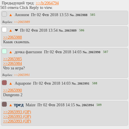
Предыдущий тред:
>>/b/2064794
503 ответа Click Reply to view.
▲
Аноним
Пт 02 Фев 2018 13:53
505
No.
2065988
>>2065989
▲
❤
Пт 02 Фев 2018 13:54
506
No.
2065989
>>2065988
Кааак скажешь.
▲
дочка фантазии
Пт 02 Фев 2018 14:03
507
No.
2065990
>>2065985
>>2065984
Что за игра?
>>2065991
▲
Aquapone
Пт 02 Фев 2018 14:03
508
No.
2065991
>>2065990
Dungeons 2
тред
▲
Maize
Пт 02 Фев 2018 14:15
509
No.
2065994
>>2065993
>>2065993
>>2065993