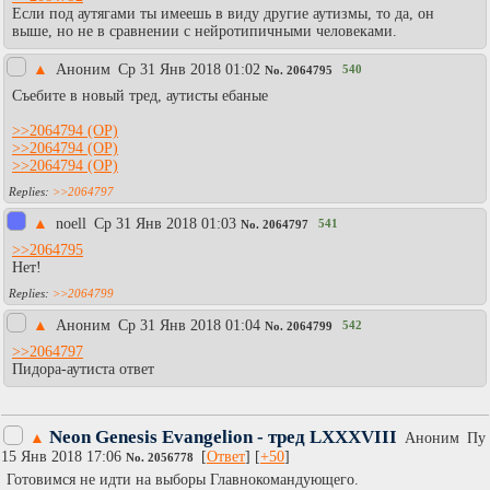
Если под аутягами ты имеешь в виду другие аутизмы, то да, он
выше, но не в сравнении с нейротипичными человеками.
▲
Аноним
Ср 31 Янв 2018 01:02
540
No.
2064795
Съебите в новый тред, аутисты ебаные
>>2064794
>>2064794
>>2064794
>>2064797
▲
noell
Ср 31 Янв 2018 01:03
541
No.
2064797
>>2064795
Нет!
>>2064799
▲
Аноним
Ср 31 Янв 2018 01:04
542
No.
2064799
>>2064797
Пидора-аутиста ответ
Neon Genesis Evangelion - тред LXXXVIII
▲
Аноним
Пy
15 Янв 2018 17:06
[
Ответ
] [
+50
]
No.
2056778
Готовимся не идти на выборы Главнокомандующего.