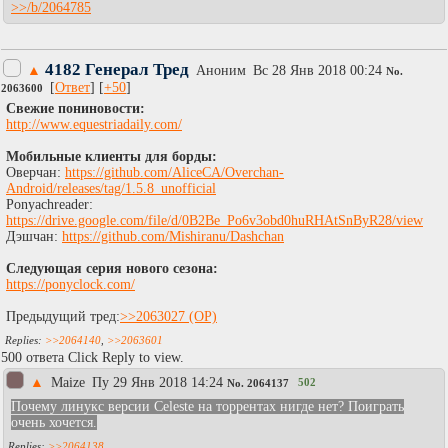
>>/b/2064785
4182 Генерал Тред
▲
Аноним
Вc 28 Янв 2018 00:24
No.
[
Ответ
] [
+50
]
2063600
Свежие пониновости:
http://www.equestriadaily.com/
Мобильные клиенты для борды:
Оверчан:
https://github.com/AliceCA/Overchan-
Android/releases/tag/1.5.8_unofficial
Ponyachreader:
https://drive.google.com/file/d/0B2Be_Po6v3obd0huRHAtSnByR28/view
Дэшчан:
https://github.com/Mishiranu/Dashchan
Следующая серия нового сезона:
https://ponyclock.com/
Предыдущий тред:
>>2063027
>>2064140
,
>>2063601
500 ответа Click Reply to view.
▲
Maize
Пy 29 Янв 2018 14:24
502
No.
2064137
Почему линукс версии Celeste на торрентах нигде нет? Поиграть
очень хочется.
>>2064138