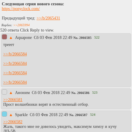
Следующая серия нового сезона:
https://ponyclock.com/
Предыдущий тред:
>>/b/2065431
>>2065994
520 ответа Click Reply to view.
▲
Aquapone
Сб 03 Фев 2018 22:49
522
No.
2066585
трееет
>>/b/2066584
>>/b/2066584
>>/b/2066584
>>/b/2066584
▲
Аноним
Сб 03 Фев 2018 22:49
523
No.
2066586
>>2066581
Прост волшебники верят в естественный отбор.
▲
Sparkle
Сб 03 Фев 2018 22:49
524
No.
2066587
>>2066582
Жаль, такого мне не довелось увидеть, максимум химзу и кучу
ДП-5В.