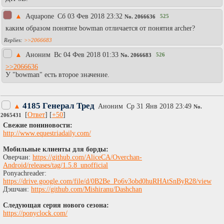
▲
Aquapone
Сб 03 Фев 2018 23:32
525
No.
2066636
каким образом понятие bowman отличается от понятия archer?
>>2066683
▲
Аноним
Вc 04 Фев 2018 01:33
526
No.
2066683
>>2066636
У "bowman" есть второе значение.
4185 Генерал Тред
▲
Аноним
Ср 31 Янв 2018 23:49
No.
[
Ответ
] [
+50
]
2065431
Свежие пониновости:
http://www.equestriadaily.com/
Мобильные клиенты для борды:
Оверчан:
https://github.com/AliceCA/Overchan-
Android/releases/tag/1.5.8_unofficial
Ponyachreader:
https://drive.google.com/file/d/0B2Be_Po6v3obd0huRHAtSnByR28/view
Дэшчан:
https://github.com/Mishiranu/Dashchan
Следующая серия нового сезона:
https://ponyclock.com/