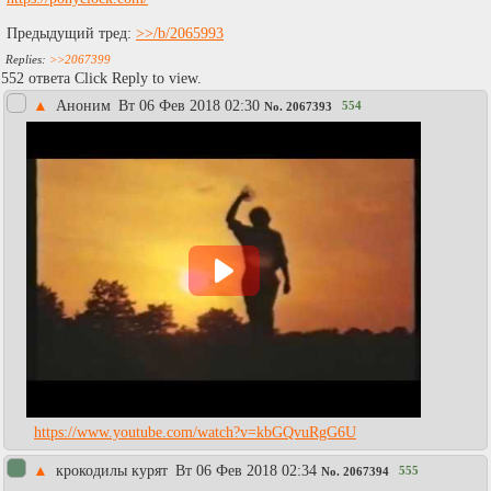
Предыдущий тред:
>>/b/2065993
>>2067399
552 ответа Click Reply to view.
▲
Аноним
Вт 06 Фев 2018 02:30
554
No.
2067393
https://www.youtube.com/watch?v=kbGQvuRgG6U
▲
крокодилы курят
Вт 06 Фев 2018 02:34
555
No.
2067394