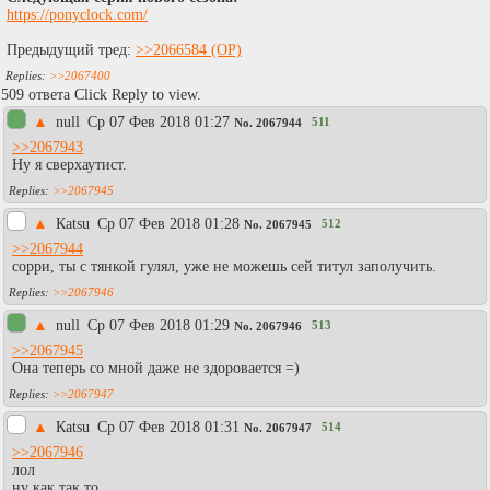
https://ponyclock.com/
Предыдущий тред:
>>2066584
>>2067400
509 ответа Click Reply to view.
▲
null
Ср 07 Фев 2018 01:27
511
No.
2067944
>>2067943
Ну я сверхаутист.
>>2067945
▲
Каtsu
Ср 07 Фев 2018 01:28
512
No.
2067945
>>2067944
сорри, ты с тянкой гулял, уже не можешь сей титул заполучить.
>>2067946
▲
null
Ср 07 Фев 2018 01:29
513
No.
2067946
>>2067945
Она теперь со мной даже не здоровается =)
>>2067947
▲
Каtsu
Ср 07 Фев 2018 01:31
514
No.
2067947
>>2067946
лол
ну как так то