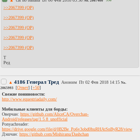
▲
cat no banana
Вт 06 Фев 2018 03:38
558
No.
2067400
>>2067399
>>2067399
>>2067399
>>2067399
>>2067399
Т
Ред
4186 Генерал Тред
▲
Аноним
Пт 02 Фев 2018 14:15
No.
[
Ответ
] [
+50
]
2065993
Свежие пониновости:
http://www.equestriadaily.com/
Мобильные клиенты для борды:
Оверчан:
https://github.com/AliceCA/Overchan-
Android/releases/tag/1.5.8_unofficial
Ponyachreader:
https://drive.google.com/file/d/0B2Be_Po6v3obd0huRHAtSnByR28/view
Дэшчан:
https://github.com/Mishiranu/Dashchan