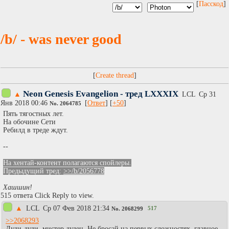
[
Пасскод
]
/b/ - was never good
[
]
Neon Genesis Evangelion - тред LXXXIX
▲
LCL
Ср 31
Янв 2018 00:46
[
Ответ
] [
+50
]
No.
2064785
Пять тягостных лет.
На обочине Сети
Ребилд в треде ждут.
--
На хентай-контент полагаются спойлеры.
Предыдущий тред:
>>/b/2056778
Хашшин!
515 ответа Click Reply to view.
▲
LCL
Ср 07 Фев 2018 21:34
517
No.
2068299
>>2068293
Дуди-дуди, мистер дудец. Не бросай на первых сложностях, главное.