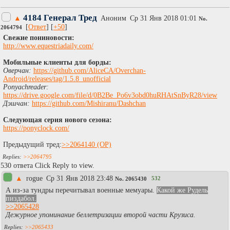
4184 Генерал Тред
▲
Аноним
Ср 31 Янв 2018 01:01
No.
[
Ответ
] [
+50
]
2064794
Свежие пониновости:
http://www.equestriadaily.com/
Мобильные клиенты для борды:
Оверчан:
https://github.com/AliceCA/Overchan-
Android/releases/tag/1.5.8_unofficial
Ponyachreader:
https://drive.google.com/file/d/0B2Be_Po6v3obd0huRHAtSnByR28/view
Дэшчан:
https://github.com/Mishiranu/Dashchan
Следующая серия нового сезона:
https://ponyclock.com/
Предыдущий тред:
>>2064140
>>2064795
530 ответа Click Reply to view.
▲
rogue
Ср 31 Янв 2018 23:48
532
No.
2065430
А из-за тундры перечитывал военные мемуары.
Какой же Рудель
пиздабол.
>>2065428
Дежурное упоминание беллетризации второй части Крузиса.
>>2065433