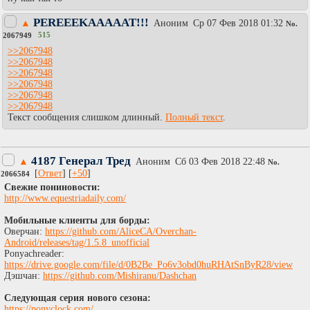
PEREEEKAAAAAT!!!
▲
Аноним
Ср 07 Фев 2018 01:32
No.
515
2067949
>>2067948
>>2067948
>>2067948
>>2067948
>>2067948
>>2067948
Текст сообщения слишком длинный.
Полный текст
.
4187 Генерал Тред
▲
Аноним
Сб 03 Фев 2018 22:48
No.
[
Ответ
] [
+50
]
2066584
Свежие пониновости:
http://www.equestriadaily.com/
Мобильные клиенты для борды:
Оверчан:
https://github.com/AliceCA/Overchan-
Android/releases/tag/1.5.8_unofficial
Ponyachreader:
https://drive.google.com/file/d/0B2Be_Po6v3obd0huRHAtSnByR28/view
Дэшчан:
https://github.com/Mishiranu/Dashchan
Следующая серия нового сезона:
https://ponyclock.com/