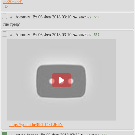
>>2067391
:D
▲
Аноним
Вт 06 Фев 2018 03:10
556
No.
2067395
где тред?
▲
Аноним
Вт 06 Фев 2018 03:10
557
No.
2067396
https://youtu.be/8FL14xLJE6Y