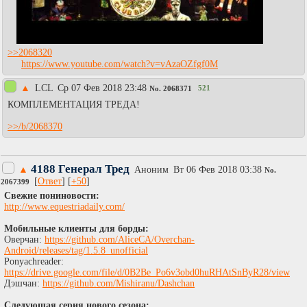
>>2068320
https://www.youtube.com/watch?v=vAzaOZfgf0M
▲
LCL
Ср 07 Фев 2018 23:48
521
No.
2068371
КОМПЛЕМЕНТАЦИЯ ТРЕДА!
>>/b/2068370
4188 Генерал Тред
▲
Аноним
Вт 06 Фев 2018 03:38
No.
[
Ответ
] [
+50
]
2067399
Свежие пониновости:
http://www.equestriadaily.com/
Мобильные клиенты для борды:
Оверчан:
https://github.com/AliceCA/Overchan-
Android/releases/tag/1.5.8_unofficial
Ponyachreader:
https://drive.google.com/file/d/0B2Be_Po6v3obd0huRHAtSnByR28/view
Дэшчан:
https://github.com/Mishiranu/Dashchan
Следующая серия нового сезона: