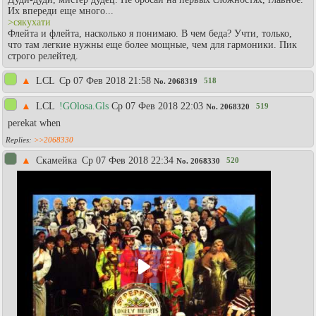
Их впереди еще много...
>сякухати
Флейта и флейта, насколько я понимаю. В чем беда? Учти, только,
что там легкие нужны еще более мощные, чем для гармоники. Пик
строго релейтед.
▲
LCL
Ср 07 Фев 2018 21:58
518
No.
2068319
▲
LCL
!GOlosa.Gls
Ср 07 Фев 2018 22:03
519
No.
2068320
perekat when
>>2068330
▲
Скамейка
Ср 07 Фев 2018 22:34
520
No.
2068330