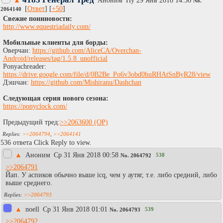
▲
Аноним
Пy 29 Янв 2018 14:36
No.
[
Ответ
] [
+50
]
2064140
Свежие пониновости:
http://www.equestriadaily.com/
Мобильные клиенты для борды:
Оверчан:
https://github.com/AliceCA/Overchan-
Android/releases/tag/1.5.8_unofficial
Ponyachreader:
https://drive.google.com/file/d/0B2Be_Po6v3obd0huRHAtSnByR28/view
Дэшчан:
https://github.com/Mishiranu/Dashchan
Следующая серия нового сезона:
https://ponyclock.com/
Предыдущий тред:
>>2063600
>>2064794
,
>>2064141
536 ответа Click Reply to view.
▲
Аноним
Ср 31 Янв 2018 00:58
538
No.
2064792
>>2064791
Йап. У аспиков обычно выше icq, чем у аутяг, т.е. либо средний, либо
выше среднего.
>>2064793
▲
noell
Ср 31 Янв 2018 01:01
539
No.
2064793
>>2064792