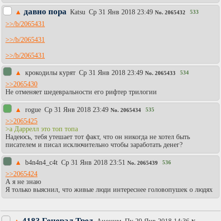
давно пора
▲
Каtsu
Ср 31 Янв 2018 23:49
533
No.
2065432
>>/b/2065431
>>/b/2065431
>>/b/2065431
▲
крокодилы курят
Ср 31 Янв 2018 23:49
534
No.
2065433
>>2065430
Не отменяет шедевральности его рифтер трилогии
▲
rogue
Ср 31 Янв 2018 23:49
535
No.
2065434
>>2065425
>а Даррелл это топ топа
Надеюсь, тебя утешает тот факт, что он никогда не хотел быть
писателем и писал исключительно чтобы заработать денег?
▲
b4n4n4_c4t
Ср 31 Янв 2018 23:51
536
No.
2065439
>>2065424
А я не знаю
Я только выяснил, что живые люди интереснее головопушек о людях
4183 Генерал Тред