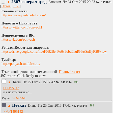
2807 генерал тред
▲
Аноним
Чт 24 Снт 2015 20:23
No.
1494631
[
Ответ
] [
+50
]
Свежие новости:
http://www.equestriadaily.com/
Новости о Поняче тут:
https://twitter.com/Ponyach1
Понячегруппа в ВК:
https://vk.com/ponyach
PonyachReader для андроида:
https://drive.google.com/file/d/0B2Be_Po6v3obd0huRHAtSnByR28/view
Тумблер:
http://ponyach.tumblr.com/
Текст сообщения слишком длинный.
Полный текст
.
497 ответа Click Reply to view.
▲
Каtsu
Пт 25 Снт 2015 17:42
499
No.
1495144
>>1495143
и как это связано...
>>1495148
Пеекат
▲
Diаna
Пт 25 Снт 2015 17:42
500
No.
1495145
>>/b/1495142