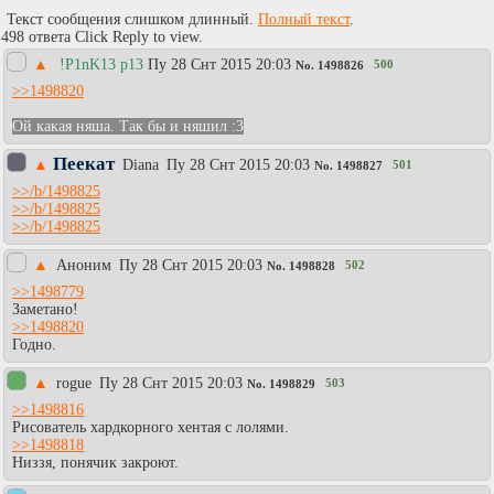
Текст сообщения слишком длинный.
Полный текст
.
498 ответа Click Reply to view.
▲
!P1nK13 p13
Пy 28 Снт 2015 20:03
500
No.
1498826
>>1498820
Ой какая няша. Так бы и няшил :3
Пеекат
▲
Diаna
Пy 28 Снт 2015 20:03
501
No.
1498827
>>/b/1498825
>>/b/1498825
>>/b/1498825
▲
Аноним
Пy 28 Снт 2015 20:03
502
No.
1498828
>>1498779
Заметано!
>>1498820
Годно.
▲
rogue
Пy 28 Снт 2015 20:03
503
No.
1498829
>>1498816
Рисователь хардкорного хентая с лолями.
>>1498818
Низзя, понячик закроют.