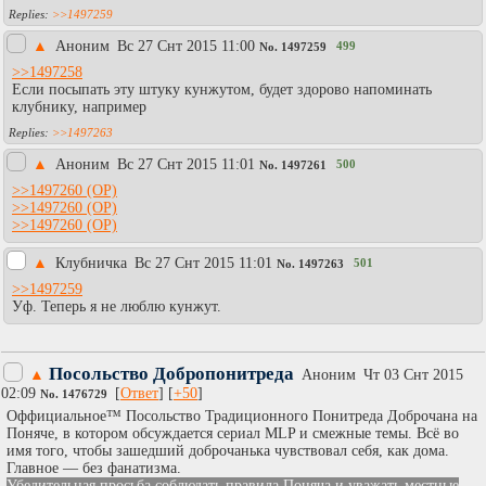
>>1497259
▲
Аноним
Вc 27 Снт 2015 11:00
499
No.
1497259
>>1497258
Если посыпать эту штуку кунжутом, будет здорово напоминать
клубнику, например
>>1497263
▲
Аноним
Вc 27 Снт 2015 11:01
500
No.
1497261
>>1497260
>>1497260
>>1497260
▲
Клубничка
Вc 27 Снт 2015 11:01
501
No.
1497263
>>1497259
Уф. Теперь я не люблю кунжут.
Посольство Добропонитреда
▲
Аноним
Чт 03 Снт 2015
02:09
[
Ответ
] [
+50
]
No.
1476729
Оффициальное™ Посольство Традиционного Понитреда Доброчана на
Поняче, в котором обсуждается сериал MLP и смежные темы. Всё во
имя того, чтобы зашедший доброчанька чувствовал себя, как дома.
Главное — без фанатизма.
Убедительная просьба соблюдать правила Поняча и уважать местные