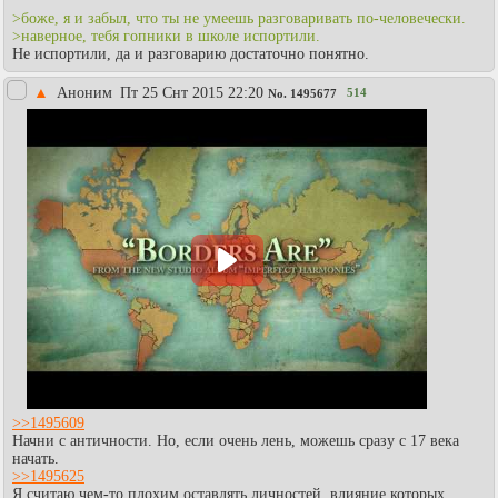
>боже, я и забыл, что ты не умеешь разговаривать по-человечески.
>наверное, тебя гопники в школе испортили.
Не испортили, да и разговарию достаточно понятно.
▲
Аноним
Пт 25 Снт 2015 22:20
514
No.
1495677
>>1495609
Начни с античности. Но, если очень лень, можешь сразу с 17 века
начать.
>>1495625
Я считаю чем-то плохим оставлять личностей, влияние которых