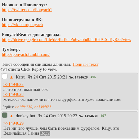
Новости о Поняче тут:
https://twitter.com/Ponyach1
Понячегруппа в ВК:
https://vk.com/ponyach
PonyachReader для андроида:
https://drive.google.com/file/d/0B2Be_Po6v3obd0huRHAtSnByR28/view
Тумблер:
http://ponyach.tumblr.com/
Текст сообщения слишком длинный.
Полный текст
.
494 ответа Click Reply to view.
▲
Каtsu
Чт 24 Снт 2015 20:21
496
No.
1494629
>>1494627
а что про томатный сок
>>1494628
хотелось бы напомнить что ты фурфак, это хуже водкиспивом
>>1494630
,
>>1494633
▲
donkey hot
Чт 24 Снт 2015 20:23
497
No.
1494630
>>1494629
Нет ничего лучше, чем быть поехавшим фурфагом, Кацу, это
Величайшая Тайна
Воды