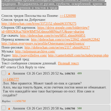
традиции. Воздержитесь от ругани, грубости, оскорблений, крипи- и
шиппинг-картинок и текстов в треде.
Список тредов Посольства на Поняче:
>>1326990
Список тредов на Доброчане:
http://dobrochan.com/b/res/3372152.xhtml#i3378275
Сборник ОП картинок:
https://drive.google.com/folderview?
id=0B92KKsz76hWRMThUdmxpM0NnaVU&usp=sharing
Где скачать:
http://dobrochan.com/tv/res/6851.xhtml#i6851
Перевод комиксов:
http://dobrochan.com/cr/res/22842.xhtml#i22842
http://tabun.everypony.ru/profile/Ostermann/created/topics/
Пони-рисовач:
http://dobrochan.com/oe/res/2117.xhtml#i2117
Музыка:
http://mlpmusicarchive.com/
Радио:
http://ponyvillelive.com/
http://canterlothill.com/includes/popup.php
Предыдущий тред:
Текст сообщения слишком длинный.
Полный текст
.
497 ответа Click Reply to view.
▲
Аноним
Сб 26 Снт 2015 20:52
499
No.
1496783
>>1496777
Лол. Мне нравится. Может такой оп-пик и сделаем?
Алсо, мы ща тонуть будем, если счетчик постов меня не обманывает.
Так что накидайте мне таки быстренько оп-пост. Или сами и
создайте?
>>1496790
▲
Аноним
Сб 26 Снт 2015 20:58
500
No.
1496790