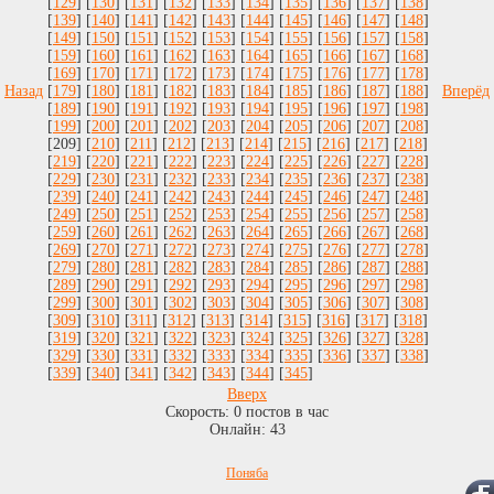
[
129
] [
130
] [
131
] [
132
] [
133
] [
134
] [
135
] [
136
] [
137
] [
138
]
[
139
] [
140
] [
141
] [
142
] [
143
] [
144
] [
145
] [
146
] [
147
] [
148
]
[
149
] [
150
] [
151
] [
152
] [
153
] [
154
] [
155
] [
156
] [
157
] [
158
]
[
159
] [
160
] [
161
] [
162
] [
163
] [
164
] [
165
] [
166
] [
167
] [
168
]
[
169
] [
170
] [
171
] [
172
] [
173
] [
174
] [
175
] [
176
] [
177
] [
178
]
Назад
[
179
] [
180
] [
181
] [
182
] [
183
] [
184
] [
185
] [
186
] [
187
] [
188
]
Вперёд
[
189
] [
190
] [
191
] [
192
] [
193
] [
194
] [
195
] [
196
] [
197
] [
198
]
[
199
] [
200
] [
201
] [
202
] [
203
] [
204
] [
205
] [
206
] [
207
] [
208
]
[209] [
210
] [
211
] [
212
] [
213
] [
214
] [
215
] [
216
] [
217
] [
218
]
[
219
] [
220
] [
221
] [
222
] [
223
] [
224
] [
225
] [
226
] [
227
] [
228
]
[
229
] [
230
] [
231
] [
232
] [
233
] [
234
] [
235
] [
236
] [
237
] [
238
]
[
239
] [
240
] [
241
] [
242
] [
243
] [
244
] [
245
] [
246
] [
247
] [
248
]
[
249
] [
250
] [
251
] [
252
] [
253
] [
254
] [
255
] [
256
] [
257
] [
258
]
[
259
] [
260
] [
261
] [
262
] [
263
] [
264
] [
265
] [
266
] [
267
] [
268
]
[
269
] [
270
] [
271
] [
272
] [
273
] [
274
] [
275
] [
276
] [
277
] [
278
]
[
279
] [
280
] [
281
] [
282
] [
283
] [
284
] [
285
] [
286
] [
287
] [
288
]
[
289
] [
290
] [
291
] [
292
] [
293
] [
294
] [
295
] [
296
] [
297
] [
298
]
[
299
] [
300
] [
301
] [
302
] [
303
] [
304
] [
305
] [
306
] [
307
] [
308
]
[
309
] [
310
] [
311
] [
312
] [
313
] [
314
] [
315
] [
316
] [
317
] [
318
]
[
319
] [
320
] [
321
] [
322
] [
323
] [
324
] [
325
] [
326
] [
327
] [
328
]
[
329
] [
330
] [
331
] [
332
] [
333
] [
334
] [
335
] [
336
] [
337
] [
338
]
[
339
] [
340
] [
341
] [
342
] [
343
] [
344
] [
345
]
Вверх
Скорость:
0
постов в час
Онлайн:
43
Поняба
s
C
u
>
x
x
2