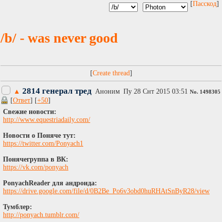
[
Пасскод
]
/b/ - was never good
[
]
2814 генерал тред
▲
Аноним
Пy 28 Снт 2015 03:51
No.
1498305
[
Ответ
] [
+50
]
Свежие новости:
http://www.equestriadaily.com/
Новости о Поняче тут:
https://twitter.com/Ponyach1
Понячегруппа в ВК:
https://vk.com/ponyach
PonyachReader для андроида:
https://drive.google.com/file/d/0B2Be_Po6v3obd0huRHAtSnByR28/view
Тумблер:
http://ponyach.tumblr.com/