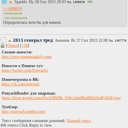
▲
Sparkle
Пy 28 Снт 2015 20:03
504
No.
1498830
>>1498819
>компания
>не компания
Определилась хотя бы для начала.
2813 генерал тред
▲
Аноним
Вc 27 Снт 2015 22:00
No.
1497776
[
Ответ
] [
+50
]
Свежие новости:
http://www.equestriadaily.com/
Новости о Поняче тут:
https://twitter.com/Ponyach1
Понячегруппа в ВК:
https://vk.com/ponyach
PonyachReader для андроида:
https://drive.google.com/file/d/0B2Be_Po6v3obd0huRHAtSnByR28/view
Тумблер:
http://ponyach.tumblr.com/
Текст сообщения слишком длинный.
Полный текст
.
496 ответа Click Reply to view.