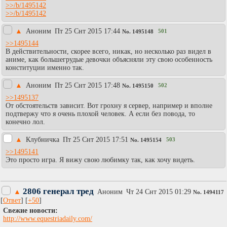
>>/b/1495142
>>/b/1495142
▲
Аноним
Пт 25 Снт 2015 17:44
501
No.
1495148
>>1495144
В действительности, скорее всего, никак, но несколько раз видел в
аниме, как большегрудые девочки объясняли эту свою особенность
конституции именно так.
▲
Аноним
Пт 25 Снт 2015 17:48
502
No.
1495150
>>1495137
От обстоятельств зависит. Вот грохну я сервер, например и вполне
подтвержу что я очень плохой человек. А если без повода, то
конечно лол.
▲
Клубничка
Пт 25 Снт 2015 17:51
503
No.
1495154
>>1495141
Это просто игра. Я вижу свою любимку так, как хочу видеть.
2806 генерал тред
▲
Аноним
Чт 24 Снт 2015 01:29
No.
1494117
[
Ответ
] [
+50
]
Свежие новости:
http://www.equestriadaily.com/