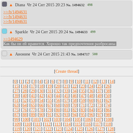
▲
Diаna
Чт 24 Снт 2015 20:23
498
No.
1494632
>>/b/1494631
>>/b/1494631
>>/b/1494631
▲
Sparkle
Чт 24 Снт 2015 20:24
499
No.
1494633
>>1494629
Как бы он ей нравится. Хорошо так предпочтения разбросаны.
▲
Аноним
Чт 24 Снт 2015 21:43
500
No.
1494717
[
]
[
0
] [
1
] [
2
] [
3
] [
4
] [
5
] [
6
] [
7
] [
8
] [
9
] [
10
] [
11
] [
12
] [
13
] [
14
]
[
15
] [
16
] [
17
] [
18
] [
19
] [
20
] [
21
] [
22
] [
23
] [
24
] [
25
] [
26
]
[
27
] [
28
] [
29
] [
30
] [
31
] [
32
] [
33
] [
34
] [
35
] [
36
] [
37
] [
38
]
[
39
] [
40
] [
41
] [
42
] [
43
] [
44
] [
45
] [
46
] [
47
] [
48
] [
49
] [
50
]
[
51
] [
52
] [
53
] [
54
] [
55
] [
56
] [
57
] [
58
] [
59
] [
60
] [
61
] [
62
]
[
63
] [
64
] [
65
] [
66
] [
67
] [
68
] [
69
] [
70
] [
71
] [
72
] [
73
] [
74
]
[
75
] [
76
] [
77
] [
78
] [
79
] [
80
] [
81
] [
82
] [
83
] [
84
] [
85
] [
86
]
[
87
] [
88
] [
89
] [
90
] [
91
] [
92
] [
93
] [
94
] [
95
] [
96
] [
97
] [
98
]
[
99
] [
100
] [
101
] [
102
] [
103
] [
104
] [
105
] [
106
] [
107
] [
108
]
[
109
] [
110
] [
111
] [
112
] [
113
] [
114
] [
115
] [
116
] [
117
] [
118
]
[
119
] [
120
] [
121
] [
122
] [
123
] [
124
] [
125
] [
126
] [
127
] [
128
]