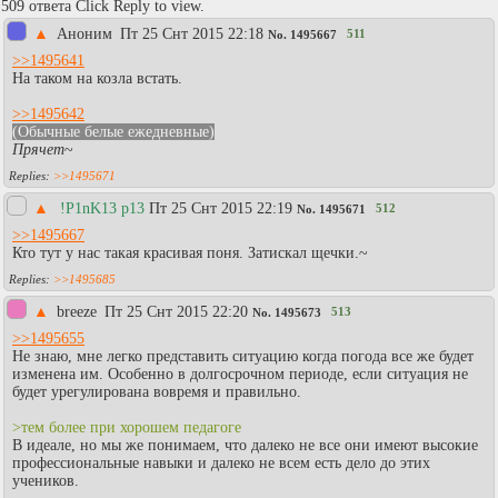
509 ответа Click Reply to view.
▲
Aнoним
Пт 25 Снт 2015 22:18
511
No.
1495667
>>1495641
На таком на козла встать.
>>1495642
(Обычные белые ежедневные)
Прячет
~
>>1495671
▲
!P1nK13 p13
Пт 25 Снт 2015 22:19
512
No.
1495671
>>1495667
Кто тут у нас такая красивая поня.
Затискал щечки.
~
>>1495685
▲
breeze
Пт 25 Снт 2015 22:20
513
No.
1495673
>>1495655
Не знаю, мне легко представить ситуацию когда погода все же будет
изменена им. Особенно в долгосрочном периоде, если ситуация не
будет урегулирована вовремя и правильно.
>тем более при хорошем педагоге
В идеале, но мы же понимаем, что далеко не все они имеют высокие
профессиональные навыки и далеко не всем есть дело до этих
учеников.