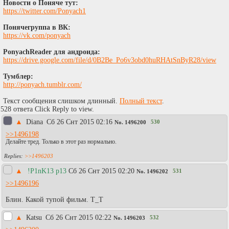
Новости о Поняче тут:
https://twitter.com/Ponyach1
Понячегруппа в ВК:
https://vk.com/ponyach
PonyachReader для андроида:
https://drive.google.com/file/d/0B2Be_Po6v3obd0huRHAtSnByR28/view
Тумблер:
http://ponyach.tumblr.com/
Текст сообщения слишком длинный.
Полный текст
.
528 ответа Click Reply to view.
▲
Diаna
Сб 26 Снт 2015 02:16
530
No.
1496200
>>1496198
Делайте тред. Только в этот раз нормально.
>>1496203
▲
!P1nK13 p13
Сб 26 Снт 2015 02:20
531
No.
1496202
>>1496196
Блин. Какой тупой фильм. Т_Т
▲
Каtsu
Сб 26 Снт 2015 02:22
532
No.
1496203