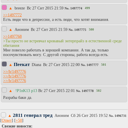
▲
breeze
Вc 27 Снт 2015 21:59
499
No.
1497774
>>1497772
Есть люди что в депрессии, а есть люди, что хотят внимания.
▲
Аноним
Вc 27 Снт 2015 21:59
500
No.
1497775
>>1497768
>Ты просто не встревчал кровавый энтерпрайз в естественной среде
обитания
Мне повезло работать в хорошей компании. А так да, только
посочувствовать могу. С другой стороны, работа всегда есть.
Пеекат
▲
Diаna
Вc 27 Снт 2015 22:00
501
No.
1497777
>>/b/1497776
>>/b/1497776
>>/b/1497776
▲
!P1nK13 p13
Вc 27 Снт 2015 22:01
502
No.
1497778
Разрабы баки да.
2811 генерал тред
▲
Аноним
Сб 26 Снт 2015 19:52
No.
1496731
[
Ответ
] [
+50
]
Свежие новости: