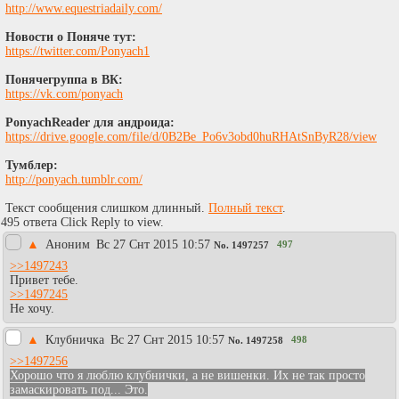
http://www.equestriadaily.com/
Новости о Поняче тут:
https://twitter.com/Ponyach1
Понячегруппа в ВК:
https://vk.com/ponyach
PonyachReader для андроида:
https://drive.google.com/file/d/0B2Be_Po6v3obd0huRHAtSnByR28/view
Тумблер:
http://ponyach.tumblr.com/
Текст сообщения слишком длинный.
Полный текст
.
495 ответа Click Reply to view.
▲
Аноним
Вc 27 Снт 2015 10:57
497
No.
1497257
>>1497243
Привет тебе.
>>1497245
Не хочу.
▲
Клубничка
Вc 27 Снт 2015 10:57
498
No.
1497258
>>1497256
Хорошо что я люблю клубнички, а не вишенки. Их не так просто
замаскировать под... Это.