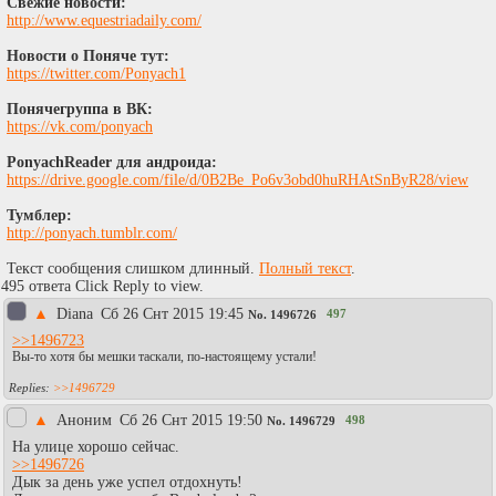
Свежие новости:
http://www.equestriadaily.com/
Новости о Поняче тут:
https://twitter.com/Ponyach1
Понячегруппа в ВК:
https://vk.com/ponyach
PonyachReader для андроида:
https://drive.google.com/file/d/0B2Be_Po6v3obd0huRHAtSnByR28/view
Тумблер:
http://ponyach.tumblr.com/
Текст сообщения слишком длинный.
Полный текст
.
495 ответа Click Reply to view.
▲
Diаna
Сб 26 Снт 2015 19:45
497
No.
1496726
>>1496723
Вы-то хотя бы мешки таскали, по-настоящему устали!
>>1496729
▲
Аноним
Сб 26 Снт 2015 19:50
498
No.
1496729
На улице хорошо сейчас.
>>1496726
Дык за день уже успел отдохнуть!