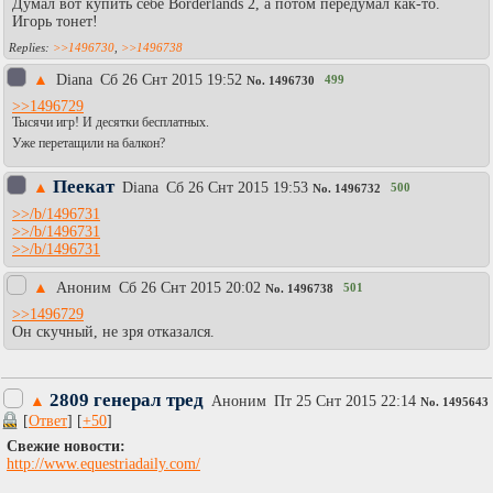
Думал вот купить себе Borderlands 2, а потом передумал как-то.
Игорь тонет!
>>1496730
,
>>1496738
▲
Diаna
Сб 26 Снт 2015 19:52
499
No.
1496730
>>1496729
Тысячи игр! И десятки бесплатных.
Уже перетащили на балкон?
Пеекат
▲
Diаna
Сб 26 Снт 2015 19:53
500
No.
1496732
>>/b/1496731
>>/b/1496731
>>/b/1496731
▲
Аноним
Сб 26 Снт 2015 20:02
501
No.
1496738
>>1496729
Он скучный, не зря отказался.
2809 генерал тред
▲
Аноним
Пт 25 Снт 2015 22:14
No.
1495643
[
Ответ
] [
+50
]
Свежие новости:
http://www.equestriadaily.com/