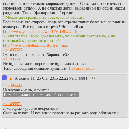
опасно, с относительно здоровыми детьми. Со всеми относительно
здоровыми детьми. А не с частью детей, выделенной из общей массы
рандомно. Такое "фильтрование" вредит.
>Может еще границы во всех странах открыть
Всенепременно откроем, когда все страны станут более-менее равным
культурно. Все границы в труху! Но не сейчас.
http://www.youtube.com/watch?v=k40su7eHgIs
>Если ты мне что-то доказываешь, то приводи пруфы мне, а не
отправляй меня искать их за тебя.
http://www.bibliotekar.ru/istoriya/4.htm
>>1495626
Эх, я сто лет не катался. Хорошо тебе.
>>1495631
Не будет, когда мажорство не будет давать ника...
Текст сообщения слишком длинный.
Полный текст
.
▲
Aнoним
Пт 25 Снт 2015 22:22
515
No.
1495685
>>1495626
Неплохая жизнь, я считаю.
Тоже б с радостью покатался бы на велике..
>>1495671
...которые тут же покраснели
~
Сколько ж вас.. И все такие голодные до разного рода обнимашек...