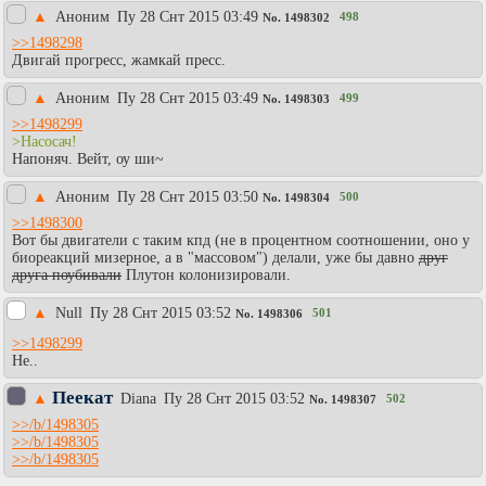
▲
Аноним
Пy 28 Снт 2015 03:49
498
No.
1498302
>>1498298
Двигай прогресс, жамкай пресс.
▲
Аноним
Пy 28 Снт 2015 03:49
499
No.
1498303
>>1498299
>Насосач!
Напоняч. Вейт, оу ши~
▲
Аноним
Пy 28 Снт 2015 03:50
500
No.
1498304
>>1498300
Вот бы двигатели с таким кпд (не в процентном соотношении, оно у
биореакций мизерное, а в "массовом") делали, уже бы давно
друг
друга поубивали
Плутон колонизировали.
▲
Null
Пy 28 Снт 2015 03:52
501
No.
1498306
>>1498299
Не..
Пеекат
▲
Diаna
Пy 28 Снт 2015 03:52
502
No.
1498307
>>/b/1498305
>>/b/1498305
>>/b/1498305