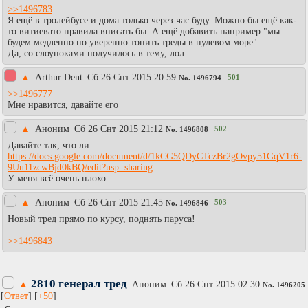
>>1496783
Я ещё в тролейбусе и дома только через час буду. Можно бы ещё как-
то витиевато правила вписать бы. А ещё добавить например "мы
будем медленно но уверенно топить треды в нулевом море".
Да, со слоупоками получилось в тему, лол.
▲
Arthur Dent
Сб 26 Снт 2015 20:59
501
No.
1496794
>>1496777
Мне нравится, давайте его
▲
Аноним
Сб 26 Снт 2015 21:12
502
No.
1496808
Давайте так, что ли:
https://docs.google.com/document/d/1kCG5QDyCTczBr2gOvpy51GqV1r6-
9Uu11zcwBjd0kBQ/edit?usp=sharing
У меня всё очень плохо.
▲
Аноним
Сб 26 Снт 2015 21:45
503
No.
1496846
Новый тред прямо по курсу, поднять паруса!
>>1496843
2810 генерал тред
▲
Аноним
Сб 26 Снт 2015 02:30
No.
1496205
[
Ответ
] [
+50
]