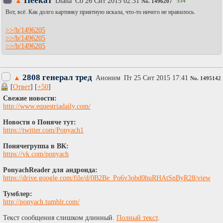
Пеекат
▲
Diаna
Сб 26 Снт 2015 02:31
534
No.
1496207
Вот, всё. Как долго картинку приятную искала, что-то ничего не нравилось.
>>/b/1496205
>>/b/1496205
>>/b/1496205
2808 генерал тред
▲
Аноним
Пт 25 Снт 2015 17:41
No.
1495142
[
Ответ
] [
+50
]
Свежие новости:
http://www.equestriadaily.com/
Новости о Поняче тут:
https://twitter.com/Ponyach1
Понячегруппа в ВК:
https://vk.com/ponyach
PonyachReader для андроида:
https://drive.google.com/file/d/0B2Be_Po6v3obd0huRHAtSnByR28/view
Тумблер:
http://ponyach.tumblr.com/
Текст сообщения слишком длинный.
Полный текст
.