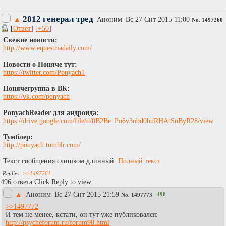
2812 генерал тред
▲
Аноним
Вc 27 Снт 2015 11:00
No.
1497260
[
Ответ
] [
+50
]
Свежие новости:
http://www.equestriadaily.com/
Новости о Поняче тут:
https://twitter.com/Ponyach1
Понячегруппа в ВК:
https://vk.com/ponyach
PonyachReader для андроида:
https://drive.google.com/file/d/0B2Be_Po6v3obd0huRHAtSnByR28/view
Тумблер:
http://ponyach.tumblr.com/
Текст сообщения слишком длинный.
Полный текст
.
>>1497261
496 ответа Click Reply to view.
▲
Аноним
Вc 27 Снт 2015 21:59
498
No.
1497773
>>1497772
И тем не менее, кстати, он тут уже публиковался:
http://psycheforum.ru/forum98.html