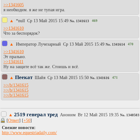
>>1341605
я необходим. я же не тупая игра.
▲
*null
Ср 13 Май 2015 15:49
469
No.
1341613
>>1341610
Что за беспорядок?
▲
Император Лучезарный
Ср 13 Май 2015 15:49
470
No.
1341614
>>1341610
Эт прально.
>>1341611
Ну на защите всё так же. Стоишь и всё.
Пеекат
▲
Шайя
Ср 13 Май 2015 15:50
471
No.
1341616
>>/b/1341615
>>/b/1341615
>>/b/1341615
2519 генерал тред
▲
Аноним
Вт 12 Май 2015 19:35
No.
1340503
[
Ответ
] [
+50
]
Свежие новости:
http://www.equestriadaily.com/