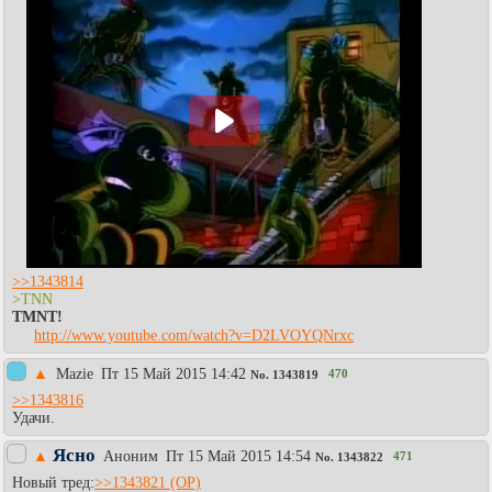
>>1343814
>TNN
TMNT!
http://www.youtube.com/watch?v=D2LVOYQNrxc
▲
Mazie
Пт 15 Май 2015 14:42
470
No.
1343819
>>1343816
Удачи.
Ясно
▲
Аноним
Пт 15 Май 2015 14:54
471
No.
1343822
Новый тред:
>>1343821