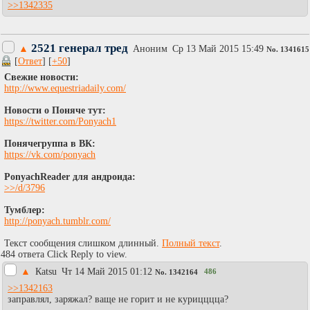
>>1342335
2521 генерал тред
▲
Аноним
Ср 13 Май 2015 15:49
No.
1341615
[
Ответ
] [
+50
]
Свежие новости:
http://www.equestriadaily.com/
Новости о Поняче тут:
https://twitter.com/Ponyach1
Понячегруппа в ВК:
https://vk.com/ponyach
PonyachReader для андроида:
>>/d/3796
Тумблер:
http://ponyach.tumblr.com/
Текст сообщения слишком длинный.
Полный текст
.
484 ответа Click Reply to view.
▲
Каtsu
Чт 14 Май 2015 01:12
486
No.
1342164
>>1342163
заправлял, заряжал? ваще не горит и не курицццца?