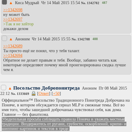
▲
Киса Мудрый
Чт 14 Май 2015 15:54
487
No.
1342702
>>1342698
ну может быть
>>1342697
>Так я не хейтор
докажи делом
▲
Аноним
Чт 14 Май 2015 15:55
488
No.
1342708
>>1342689
Ты просто ещё не понял, что у тебя талант.
>>1342694
Обратное не делает правым и тебя. Вообще, забавно читать как
некоторые определяют почему мной проигнорирована сходка лучше
чем я.
Посольство Добропонитреда
▲
Аноним
Пт 08 Май 2015
22:12
[
Ответ
] [
+50
]
No.
1333669
Оффициальное™ Посольство Традиционного Понитреда Доброчана на
Поняче, в котором обсуждается сериал MLP и смежные темы. Всё во
имя того, чтобы зашедший доброчанька чувствовал себя, как дома.
Главное — без фанатизма.
Убедительная просьба соблюдать правила Поняча и уважать местные
традиции. Воздержитесь от ругани, грубости, оскорблений, крипи- и
шиппинг-картинок и текстов в треде.