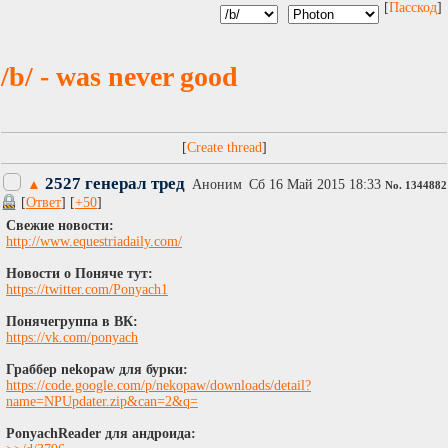
[
Пасскод
]
/b/ - was never good
[
]
2527 генерал тред
▲
Аноним
Сб 16 Май 2015 18:33
No.
1344882
[
Ответ
] [
+50
]
Свежие новости:
http://www.equestriadaily.com/
Новости о Поняче тут:
https://twitter.com/Ponyach1
Понячегруппа в ВК:
https://vk.com/ponyach
Граббер nekopaw для бурки:
https://code.google.com/p/nekopaw/downloads/detail?
name=NPUpdater.zip&can=2&q=
PonyachReader для андроида: