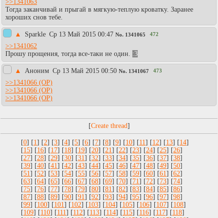
>>1341063
Тогда заканчивай и прыгай в мягкую-теплую кроватку. Заранее
хороших снов тебе.
▲
Sparkle
Ср 13 Май 2015 00:47
472
No.
1341065
>>1341062
Прошу прощения, тогда все-таки не один.
:3
▲
Аноним
Ср 13 Май 2015 00:50
473
No.
1341067
>>1341066
>>1341066
>>1341066
[
]
[
0
] [
1
] [
2
] [
3
] [
4
] [
5
] [
6
] [
7
] [
8
] [
9
] [
10
] [
11
] [
12
] [
13
] [
14
]
[
15
] [
16
] [
17
] [
18
] [
19
] [
20
] [
21
] [
22
] [
23
] [
24
] [
25
] [
26
]
[
27
] [
28
] [
29
] [
30
] [
31
] [
32
] [
33
] [
34
] [
35
] [
36
] [
37
] [
38
]
[
39
] [
40
] [
41
] [
42
] [
43
] [
44
] [
45
] [
46
] [
47
] [
48
] [
49
] [
50
]
[
51
] [
52
] [
53
] [
54
] [
55
] [
56
] [
57
] [
58
] [
59
] [
60
] [
61
] [
62
]
[
63
] [
64
] [
65
] [
66
] [
67
] [
68
] [
69
] [
70
] [
71
] [
72
] [
73
] [
74
]
[
75
] [
76
] [
77
] [
78
] [
79
] [
80
] [
81
] [
82
] [
83
] [
84
] [
85
] [
86
]
[
87
] [
88
] [
89
] [
90
] [
91
] [
92
] [
93
] [
94
] [
95
] [
96
] [
97
] [
98
]
[
99
] [
100
] [
101
] [
102
] [
103
] [
104
] [
105
] [
106
] [
107
] [
108
]
[
109
] [
110
] [
111
] [
112
] [
113
] [
114
] [
115
] [
116
] [
117
] [
118
]