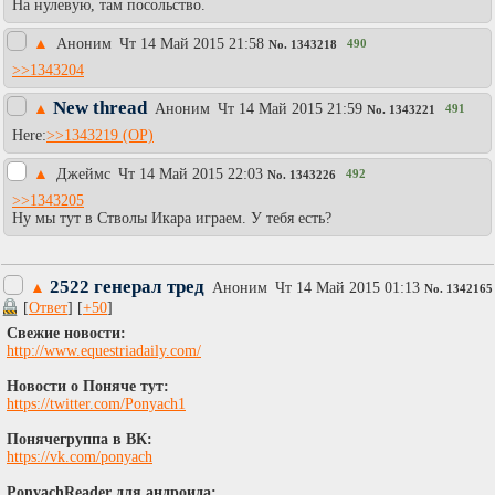
На нулевую, там посольство.
▲
Аноним
Чт 14 Май 2015 21:58
490
No.
1343218
>>1343204
New thread
▲
Аноним
Чт 14 Май 2015 21:59
491
No.
1343221
Here:
>>1343219
▲
Джеймс
Чт 14 Май 2015 22:03
492
No.
1343226
>>1343205
Ну мы тут в Стволы Икара играем. У тебя есть?
2522 генерал тред
▲
Аноним
Чт 14 Май 2015 01:13
No.
1342165
[
Ответ
] [
+50
]
Свежие новости:
http://www.equestriadaily.com/
Новости о Поняче тут:
https://twitter.com/Ponyach1
Понячегруппа в ВК:
https://vk.com/ponyach
PonyachReader для андроида: