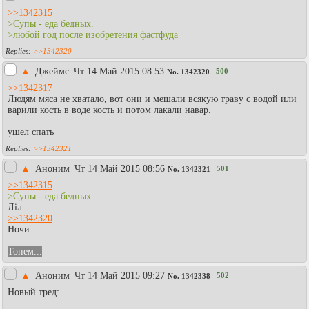
>>1342315
>Супы - еда бедных.
>любой год после изобретения фастфуда
>>1342320
▲
Джеймс
Чт 14 Май 2015 08:53
500
No.
1342320
>>1342317
Людям мяса не хватало, вот они и мешали всякую траву с водой или
варили кость в воде кость и потом лакали навар.
ушел спать
>>1342321
▲
Аноним
Чт 14 Май 2015 08:56
501
No.
1342321
>>1342315
>Супы - еда бедных.
Лiл.
>>1342320
Ночи.
Тонем...
▲
Аноним
Чт 14 Май 2015 09:27
502
No.
1342338
Новый тред: