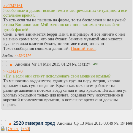
>>1342161
>особенные и делают всякие темы в экстремальных ситуациях. а все
остальное время?...
То есть если ты не пашешь на ферме, то ты бесполезен и не нужен?
>типа Винилки или Мэйнхетоннских поне занимаются какой-то
тупой фигнёй.
Окей, а чем занимается Берри Панч, например? Я вот ничего о ней
не знаю кроме того, что она бухает. Занятие музыкой мне кажется
лучше скилла классно бухать, но это мое имхо, конечно.
Текст сообщения слишком длинный.
Полный текст
.
>>1342174
▲
Аноним
Чт 14 Май 2015 01:24
490
No.
1342174
>>1342170
>Ну, а если они станут использовать свои мощные крылья?
То мгновенно выдохнутся, сдвинув груз на пару метров, хлопая
крыльями как сумасшедшие. Крыло как механизм работает на
разнице давлений потоков воздуха над и под крылом. Пегасы могут
хлопать крыльями только для взлета, создавая тягу искусственно в
короткий промежуток времени, в остальное время они должны
парить
2520 генерал тред
▲
Аноним
Ср 13 Май 2015 00:49
No.
1341066
[
Ответ
] [
+50
]