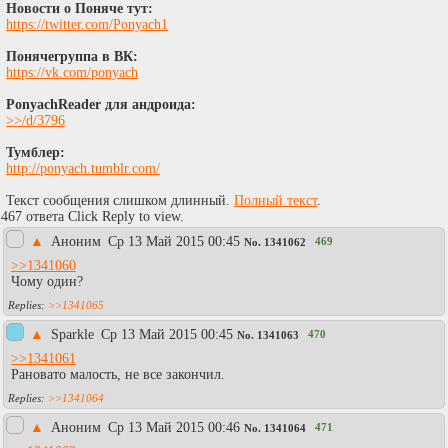
Новости о Поняче тут:
https://twitter.com/Ponyach1
Понячегруппа в ВК:
https://vk.com/ponyach
PonyachReader для андроида:
>>/d/3796
Тумблер:
http://ponyach.tumblr.com/
Текст сообщения слишком длинный.
Полный текст
.
467 ответа Click Reply to view.
▲
Аноним
Ср 13 Май 2015 00:45
469
No.
1341062
>>1341060
Чому один?
>>1341065
▲
Sparkle
Ср 13 Май 2015 00:45
470
No.
1341063
>>1341061
Рановато малость, не все закончил.
>>1341064
▲
Аноним
Ср 13 Май 2015 00:46
471
No.
1341064