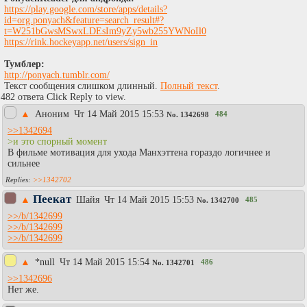
https://play.google.com/store/apps/details?
id=org.ponyach&feature=search_result#?
t=W251bGwsMSwxLDEsIm9yZy5wb255YWNoIl0
https://rink.hockeyapp.net/users/sign_in
Тумблер:
http://ponyach.tumblr.com/
Текст сообщения слишком длинный.
Полный текст
.
482 ответа Click Reply to view.
▲
Аноним
Чт 14 Май 2015 15:53
484
No.
1342698
>>1342694
>и это спорный момент
В фильме мотивация для ухода Манхэттена гораздо логичнее и
сильнее
>>1342702
Пеекат
▲
Шайя
Чт 14 Май 2015 15:53
485
No.
1342700
>>/b/1342699
>>/b/1342699
>>/b/1342699
▲
*null
Чт 14 Май 2015 15:54
486
No.
1342701
>>1342696
Нет же.