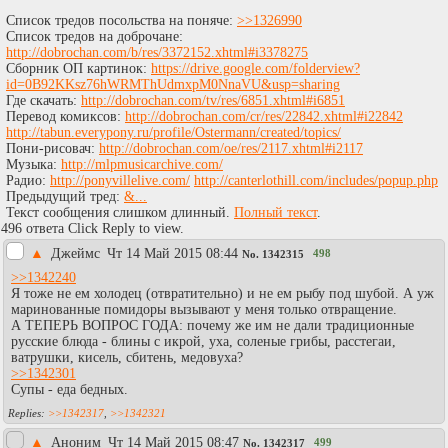
Список тредов посольства на поняче:
>>1326990
Список тредов на доброчане:
http://dobrochan.com/b/res/3372152.xhtml#i3378275
Сборник ОП картинок:
https://drive.google.com/folderview?
id=0B92KKsz76hWRMThUdmxpM0NnaVU&usp=sharing
Где скачать:
http://dobrochan.com/tv/res/6851.xhtml#i6851
Перевод комиксов:
http://dobrochan.com/cr/res/22842.xhtml#i22842
http://tabun.everypony.ru/profile/Ostermann/created/topics/
Пони-рисовач:
http://dobrochan.com/oe/res/2117.xhtml#i2117
Музыка:
http://mlpmusicarchive.com/
Радио:
http://ponyvillelive.com/
http://canterlothill.com/includes/popup.php
Предыдущий тред:
&...
Текст сообщения слишком длинный.
Полный текст
.
496 ответа Click Reply to view.
▲
Джеймс
Чт 14 Май 2015 08:44
498
No.
1342315
>>1342240
Я тоже не ем холодец (отвратительно) и не ем рыбу под шубой. А уж
маринованные помидоры вызывают у меня только отвращение.
А ТЕПЕРЬ ВОПРОС ГОДА: почему же им не дали традиционные
русские блюда - блины с икрой, уха, соленые грибы, расстегаи,
ватрушки, кисель, сбитень, медовуха?
>>1342301
Супы - еда бедных.
>>1342317
,
>>1342321
▲
Аноним
Чт 14 Май 2015 08:47
499
No.
1342317