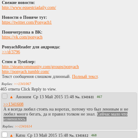
Свежие новости:
http://www.equestriadaily.com/
Новости о Поняче тут:
https://twitter.com/Ponyach1
Понячегруппа в ВК:
https://vk.com/ponyach
PonyachReader для андроида:
>>/d/3796
Стим и Тумблер:
http://steamcommunity.com/groups/ponyach
http://ponyach.tumblr.com/
Текст сообщения слишком длинный.
Полный текст
.
>>1341067
465 ответа Click Reply to view.
▲
Аноним
Ср 13 Май 2015 15:48
467
No.
1341611
>>1341608
А я всегда любил стоять на воротах, потому что был ленивым и не
любил много бегать, да и правил толком не знал.
Сейчас мало что
изменилось.
>>1341614
▲
Каtsu
Ср 13 Май 2015 15:48
468
No.
1341612