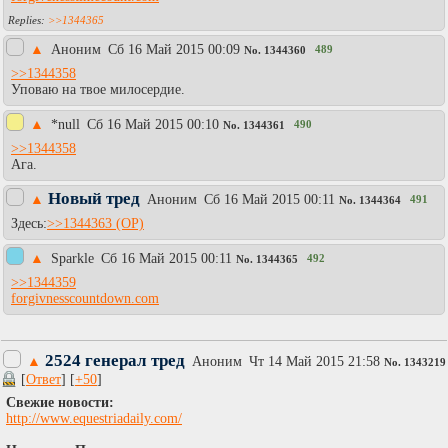
>>1344365
▲
Аноним
Сб 16 Май 2015 00:09
489
No.
1344360
>>1344358
Уповаю на твое милосердие.
▲
*null
Сб 16 Май 2015 00:10
490
No.
1344361
>>1344358
Ага.
Новый тред
▲
Аноним
Сб 16 Май 2015 00:11
491
No.
1344364
Здесь:
>>1344363
▲
Sparkle
Сб 16 Май 2015 00:11
492
No.
1344365
>>1344359
forgivnesscountdown.com
2524 генерал тред
▲
Аноним
Чт 14 Май 2015 21:58
No.
1343219
[
Ответ
] [
+50
]
Свежие новости:
http://www.equestriadaily.com/