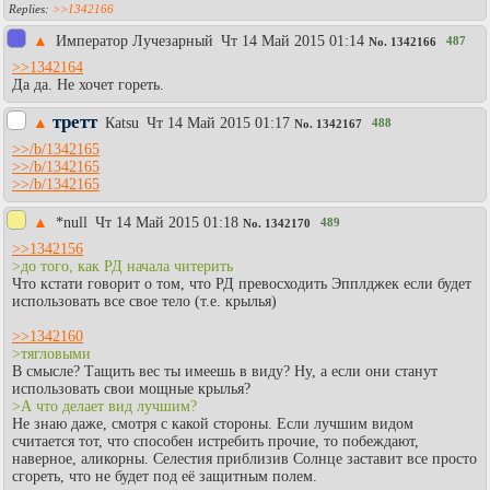
>>1342166
▲
Император Лучезарный
Чт 14 Май 2015 01:14
487
No.
1342166
>>1342164
Да да. Не хочет гореть.
третт
▲
Каtsu
Чт 14 Май 2015 01:17
488
No.
1342167
>>/b/1342165
>>/b/1342165
>>/b/1342165
▲
*null
Чт 14 Май 2015 01:18
489
No.
1342170
>>1342156
>до того, как РД начала читерить
Что кстати говорит о том, что РД превосходить Эпплджек если будет
использовать все свое тело (т.е. крылья)
>>1342160
>тягловыми
В смысле? Тащить вес ты имеешь в виду? Ну, а если они станут
использовать свои мощные крылья?
>А что делает вид лучшим?
Не знаю даже, смотря с какой стороны. Если лучшим видом
считается тот, что способен истребить прочие, то побеждают,
наверное, аликорны. Селестия приблизив Солнце заставит все просто
сгореть, что не будет под её защитным полем.