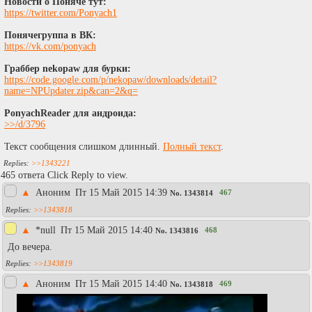
Новости о Поняче тут:
https://twitter.com/Ponyach1
Понячегруппа в ВК:
https://vk.com/ponyach
Граббер nekopaw для бурки:
https://code.google.com/p/nekopaw/downloads/detail?
name=NPUpdater.zip&can=2&q=
PonyachReader для андроида:
>>/d/3796
Текст сообщения слишком длинный.
Полный текст
.
>>1343221
465 ответа Click Reply to view.
▲
Аноним
Пт 15 Май 2015 14:39
467
No.
1343814
>>1343818
▲
*null
Пт 15 Май 2015 14:40
468
No.
1343816
До вечера.
>>1343819
▲
Аноним
Пт 15 Май 2015 14:40
469
No.
1343818