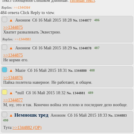
Текст сообщения слишком длинный.
Полный текст
.
>>1344364
484 ответа Click Reply to view.
▲
Аноним
Сб 16 Май 2015 18:28
486
No.
1344877
>>1344875
Хватит разваливать Эквестрию.
>>1344881
▲
Аноним
Сб 16 Май 2015 18:29
487
No.
1344878
>>1344875
Не корми его.
▲
Mazie
Сб 16 Май 2015 18:31
488
No.
1344880
>>1344876
Пайка полетела наверное. Не работают, в общем.
▲
*null
Сб 16 Май 2015 18:32
489
No.
1344881
>>1344877
М, ну, это я так. Конечно война это плохо и последнее дело вообще.
Немношк тред
▲
Аноним
Сб 16 Май 2015 18:33
No.
1344883
490
Тута:
>>1344882