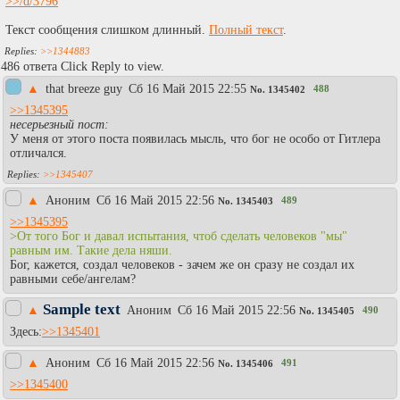
>>/d/3796
Текст сообщения слишком длинный.
Полный текст
.
>>1344883
486 ответа Click Reply to view.
▲
that breeze guy
Сб 16 Май 2015 22:55
488
No.
1345402
>>1345395
несерьезный пост:
У меня от этого поста появилась мысль, что бог не особо от Гитлера
отличался.
>>1345407
▲
Аноним
Сб 16 Май 2015 22:56
489
No.
1345403
>>1345395
>От того Бог и давал испытания, чтоб сделать человеков "мы"
равным им. Такие дела няши.
Бог, кажется, создал человеков - зачем же он сразу не создал их
равными себе/ангелам?
Sample text
▲
Аноним
Сб 16 Май 2015 22:56
490
No.
1345405
Здесь:
>>1345401
▲
Аноним
Сб 16 Май 2015 22:56
491
No.
1345406
>>1345400