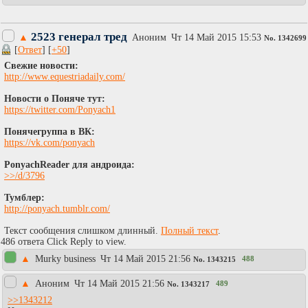
2523 генерал тред
▲
Аноним
Чт 14 Май 2015 15:53
No.
1342699
[
Ответ
] [
+50
]
Свежие новости:
http://www.equestriadaily.com/
Новости о Поняче тут:
https://twitter.com/Ponyach1
Понячегруппа в ВК:
https://vk.com/ponyach
PonyachReader для андроида:
>>/d/3796
Тумблер:
http://ponyach.tumblr.com/
Текст сообщения слишком длинный.
Полный текст
.
486 ответа Click Reply to view.
▲
Murky business
Чт 14 Май 2015 21:56
488
No.
1343215
▲
Аноним
Чт 14 Май 2015 21:56
489
No.
1343217
>>1343212