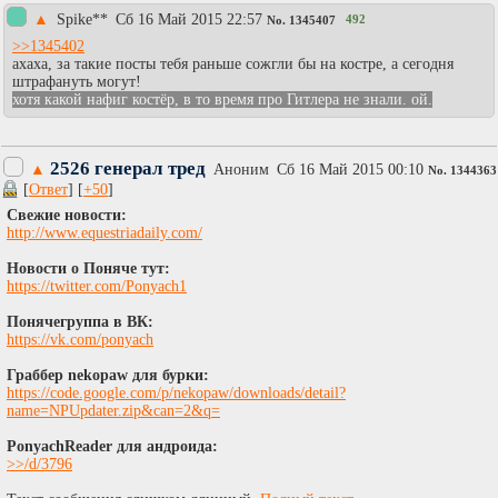
▲
Spike**
Сб 16 Май 2015 22:57
492
No.
1345407
>>1345402
ахаха, за такие посты тебя раньше сожгли бы на костре, а сегодня
штрафануть могут!
хотя какой нафиг костёр, в то время про Гитлера не знали. ой.
2526 генерал тред
▲
Аноним
Сб 16 Май 2015 00:10
No.
1344363
[
Ответ
] [
+50
]
Свежие новости:
http://www.equestriadaily.com/
Новости о Поняче тут:
https://twitter.com/Ponyach1
Понячегруппа в ВК:
https://vk.com/ponyach
Граббер nekopaw для бурки:
https://code.google.com/p/nekopaw/downloads/detail?
name=NPUpdater.zip&can=2&q=
PonyachReader для андроида:
>>/d/3796