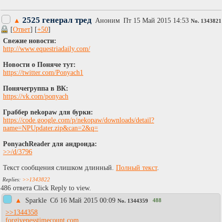
2525 генерал тред
▲
Аноним
Пт 15 Май 2015 14:53
No.
1343821
[
Ответ
] [
+50
]
Свежие новости:
http://www.equestriadaily.com/
Новости о Поняче тут:
https://twitter.com/Ponyach1
Понячегруппа в ВК:
https://vk.com/ponyach
Граббер nekopaw для бурки:
https://code.google.com/p/nekopaw/downloads/detail?
name=NPUpdater.zip&can=2&q=
PonyachReader для андроида:
>>/d/3796
Текст сообщения слишком длинный.
Полный текст
.
>>1343822
486 ответа Click Reply to view.
▲
Sparkle
Сб 16 Май 2015 00:09
488
No.
1344359
>>1344358
forgivenesstimecount.com