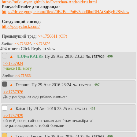
https://miku-nyan.github.io/Overchan-Android/ru.html
PonyachReader для андроида:
https://drive.google.com/file/d/0B2Be_Po6v3obd0huRHAtSnByR28/view
Следующий эпизод:
http://ponyclock.com/
Предыдущий тред:
>>1756811
>>1757934
,
>>1757374
494 ответа Click Reply to view.
▲
!LUPerKALRk
Пy 29 Авг 2016 23:23
496
No.
1757929
>>1757924
>даже НЕ могу
>>1757931
▲
Demure
Пy 29 Авг 2016 23:24
497
No.
1757930
>>1757926
Да, у роя будет на одну рабыню меньше~
▲
Каtsu
Пy 29 Авг 2016 23:25
498
No.
1757931
>>1757929
ой всё, соси, сайт он зажал для "тымнекакбрата"
не разговариваю с тобой больше
▲
Тыгын Дархан
Пy 29 Авг 2016 23:25
499
No.
1757933