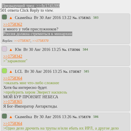
Предыдущий тред:
>>/b/1745399
501 ответа Click Reply to view.
▲
Скамейка
Вт 30 Авг 2016 13:22
503
No.
1758365
>>1758362
и много у тебя прислужников?
Россия должна стремиться к минархии
>>1758367
,
>>1758370
▲
Юи
Вт 30 Авг 2016 13:25
504
No.
1758366
>>1758342
>"заражение"
▲
LCL
Вт 30 Авг 2016 13:25
505
No.
1758367
>>1758364
>оказать мне что-либо сложнее
Хотя бы интересно будет.
>пробурить хером Эверест насквозь
МОЙ БУР ПРОНЗИТ НЕБЕСА
>>1758365
Я Бог-Император Антарктиды.
▲
Скамейка
Вт 30 Авг 2016 13:26
506
No.
1758370
>>1758364
>Одно дело дрочить на трупы и/или ебать их ИРЛ, а другое дело