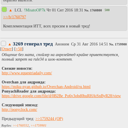
обратно вылезти.
▲
LCL
!MisatoOP7k
Чт 01 Снт 2016 18:31
500
No.
1760800
>>/b/1760797
Комплементация ИТТ, всех просим в новый тред!
3269 генерал тред
▲
Аноним
Ср 31 Авг 2016 14:51
No.
1759900
[
Ответ
] [
+50
]
Общение без мата, спойлер на анрелейтед крайне приветствуется,
полный запрет на rule34 и шок-контент.
Свежие новости:
http://www.equestriadaily.com/
Overchan для андроида:
https://miku-nyan.github.io/Overchan-Android/ru.html
PonyachReader для андроида:
https://drive.google.com/file/d/0B2Be_Po6v3obd0huRHAtSnByR28/view
Следующий эпизод:
http://ponyclock.com/
Предыдущий тред:
>>1759244
>>1760552
,
>>1759901