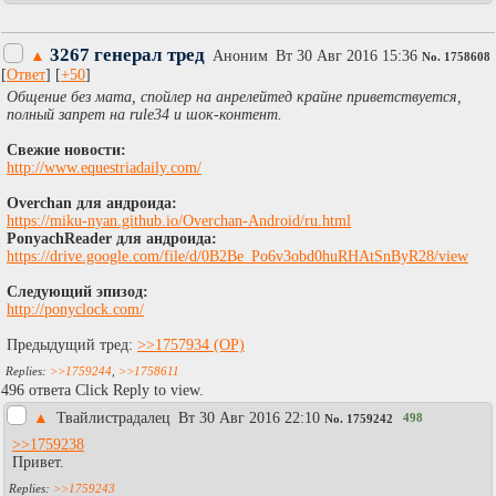
3267 генерал тред
▲
Аноним
Вт 30 Авг 2016 15:36
No.
1758608
[
Ответ
] [
+50
]
Общение без мата, спойлер на анрелейтед крайне приветствуется,
полный запрет на rule34 и шок-контент.
Свежие новости:
http://www.equestriadaily.com/
Overchan для андроида:
https://miku-nyan.github.io/Overchan-Android/ru.html
PonyachReader для андроида:
https://drive.google.com/file/d/0B2Be_Po6v3obd0huRHAtSnByR28/view
Следующий эпизод:
http://ponyclock.com/
Предыдущий тред:
>>1757934
>>1759244
,
>>1758611
496 ответа Click Reply to view.
▲
Твайлистрадалец
Вт 30 Авг 2016 22:10
498
No.
1759242
>>1759238
Привет.
>>1759243