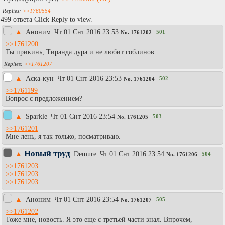
>>1760554
499 ответа Click Reply to view.
▲
Аноним
Чт 01 Снт 2016 23:53
501
No.
1761202
>>1761200
Ты прикинь, Тиранда дура и не любит гоблинов.
>>1761207
▲
Аска-кун
Чт 01 Снт 2016 23:53
502
No.
1761204
>>1761199
Вопрос с предложением?
▲
Sparkle
Чт 01 Снт 2016 23:54
503
No.
1761205
>>1761201
Мне лень, я так только, посматриваю.
Новый труд
▲
Demure
Чт 01 Снт 2016 23:54
504
No.
1761206
>>1761203
>>1761203
>>1761203
▲
Аноним
Чт 01 Снт 2016 23:54
505
No.
1761207
>>1761202
Тоже мне, новость. Я это еще с третьей части знал. Впрочем,