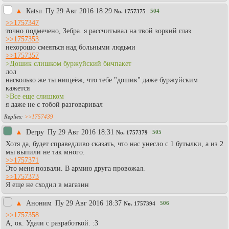
▲
Каtsu
Пy 29 Авг 2016 18:29
504
No.
1757375
>>1757347
точно подмечено, Зебра. я рассчитывал на твой зоркий глаз
>>1757353
нехорошо смеяться над больными людьми
>>1757357
>Дошик слишком буржуйский бичпакет
лол
насколько же ты нищеёж, что тебе "дошик" даже буржуйским
кажется
>Все еще слишком
я даже не с тобой разговаривал
>>1757439
▲
Derpy
Пy 29 Авг 2016 18:31
505
No.
1757379
Хотя да, будет справедливо сказать, что нас унесло с 1 бутылки, а из 2
мы выпили не так много.
>>1757371
Это меня позвали. В армию друга провожал.
>>1757373
Я еще не сходил в магазин
▲
Аноним
Пy 29 Авг 2016 18:37
506
No.
1757394
>>1757358
А, ок. Удачи с разработкой. :3