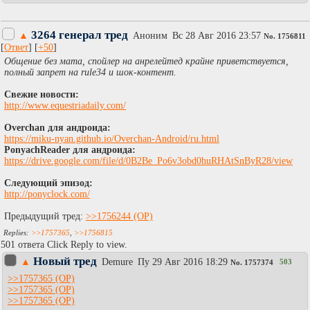
3264 генерал тред
▲
Аноним
Вc 28 Авг 2016 23:57
No.
1756811
[
Ответ
] [
+50
]
Общение без мата, спойлер на анрелейтед крайне приветствуется,
полный запрет на rule34 и шок-контент.
Свежие новости:
http://www.equestriadaily.com/
Overchan для андроида:
https://miku-nyan.github.io/Overchan-Android/ru.html
PonyachReader для андроида:
https://drive.google.com/file/d/0B2Be_Po6v3obd0huRHAtSnByR28/view
Следующий эпизод:
http://ponyclock.com/
Предыдущий тред:
>>1756244
>>1757365
,
>>1756815
501 ответа Click Reply to view.
Новый тред
▲
Demure
Пy 29 Авг 2016 18:29
503
No.
1757374
>>1757365
>>1757365
>>1757365