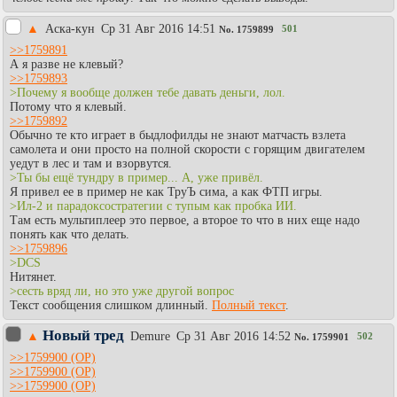
▲
Аска-кун
Ср 31 Авг 2016 14:51
501
No.
1759899
>>1759891
А я разве не клевый?
>>1759893
>Почему я вообще должен тебе давать деньги, лол.
Потому что я клевый.
>>1759892
Обычно те кто играет в быдлофилды не знают матчасть взлета
самолета и они просто на полной скорости с горящим двигателем
уедут в лес и там и взорвутся.
>Ты бы ещё тундру в пример... А, уже привёл.
Я привел ее в пример не как ТруЪ сима, а как ФТП игры.
>Ил-2 и парадоксостратегии с тупым как пробка ИИ.
Там есть мультиплеер это первое, а второе то что в них еще надо
понять как что делать.
>>1759896
>DCS
Нитянет.
>сесть вряд ли, но это уже другой вопрос
Текст сообщения слишком длинный.
Полный текст
.
Новый тред
▲
Demure
Ср 31 Авг 2016 14:52
502
No.
1759901
>>1759900
>>1759900
>>1759900