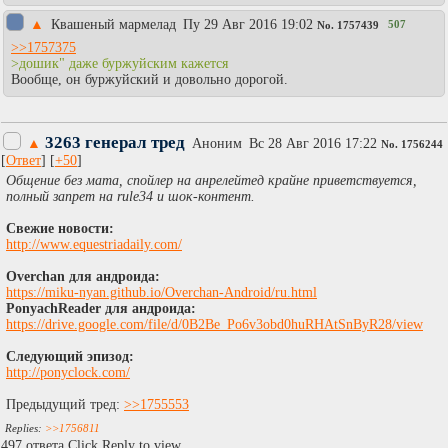
▲
Квашеный мармелад
Пy 29 Авг 2016 19:02
507
No.
1757439
>>1757375
>дошик" даже буржуйским кажется
Вообще, он буржуйский и довольно дорогой.
3263 генерал тред
▲
Аноним
Вc 28 Авг 2016 17:22
No.
1756244
[
Ответ
] [
+50
]
Общение без мата, спойлер на анрелейтед крайне приветствуется,
полный запрет на rule34 и шок-контент.
Свежие новости:
http://www.equestriadaily.com/
Overchan для андроида:
https://miku-nyan.github.io/Overchan-Android/ru.html
PonyachReader для андроида:
https://drive.google.com/file/d/0B2Be_Po6v3obd0huRHAtSnByR28/view
Следующий эпизод:
http://ponyclock.com/
Предыдущий тред:
>>1755553
>>1756811
497 ответа Click Reply to view.