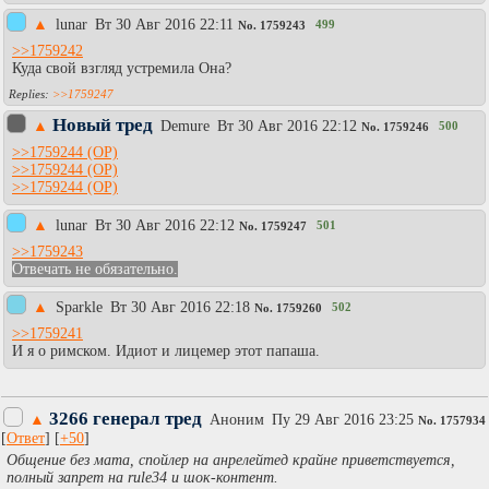
▲
lunar
Вт 30 Авг 2016 22:11
499
No.
1759243
>>1759242
Куда свой взгляд устремила Она?
>>1759247
Новый тред
▲
Demure
Вт 30 Авг 2016 22:12
500
No.
1759246
>>1759244
>>1759244
>>1759244
▲
lunar
Вт 30 Авг 2016 22:12
501
No.
1759247
>>1759243
Отвечать не обязательно.
▲
Sparkle
Вт 30 Авг 2016 22:18
502
No.
1759260
>>1759241
И я о римском. Идиот и лицемер этот папаша.
3266 генерал тред
▲
Аноним
Пy 29 Авг 2016 23:25
No.
1757934
[
Ответ
] [
+50
]
Общение без мата, спойлер на анрелейтед крайне приветствуется,
полный запрет на rule34 и шок-контент.