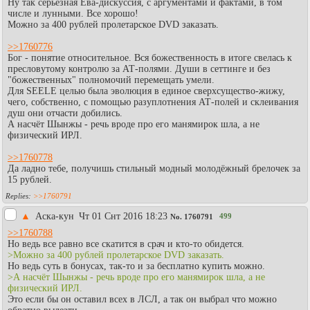
Ну так серьёзная Ева-дискуссия, с аргументами и фактами, в том
числе и лунными. Все хорошо!
Можно за 400 рублей пролетарское DVD заказать.
>>1760776
Бог - понятие относительное. Вся божественность в итоге свелась к
пресловутому контролю за АТ-полями. Души в сеттинге и без
"божественных" полномочий перемещать умели.
Для SEELE целью была эволюция в единое сверхсущество-жижу,
чего, собственно, с помощью разуплотнения АТ-полей и склеивания
душ они отчасти добились.
А насчёт Шынжы - речь вроде про его манямирок шла, а не
физический ИРЛ.
>>1760778
Да ладно тебе, получишь стильный модный молодёжный брелочек за
15 рублей.
>>1760791
▲
Аска-кун
Чт 01 Снт 2016 18:23
499
No.
1760791
>>1760788
Но ведь все равно все скатится в срач и кто-то обидется.
>Можно за 400 рублей пролетарское DVD заказать.
Но ведь суть в бонусах, так-то и за бесплатно купить можно.
>А насчёт Шынжы - речь вроде про его манямирок шла, а не
физический ИРЛ.
Это если бы он оставил всех в ЛСЛ, а так он выбрал что можно