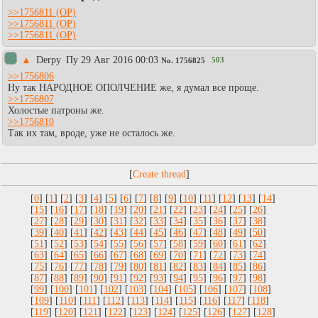
>>1756811
>>1756811
>>1756811
▲
Derpy
Пy 29 Авг 2016 00:03
503
No.
1756825
>>1756806
Ну так НАРОДНОЕ ОПОЛЧЕНИЕ же, я думал все проще.
>>1756807
Холостые патроны же.
>>1756810
Так их там, вроде, уже не осталось же.
[
]
[
0
] [
1
] [
2
] [
3
] [
4
] [
5
] [
6
] [
7
] [
8
] [
9
] [
10
] [
11
] [
12
] [
13
] [
14
]
[
15
] [
16
] [
17
] [
18
] [
19
] [
20
] [
21
] [
22
] [
23
] [
24
] [
25
] [
26
]
[
27
] [
28
] [
29
] [
30
] [
31
] [
32
] [
33
] [
34
] [
35
] [
36
] [
37
] [
38
]
[
39
] [
40
] [
41
] [
42
] [
43
] [
44
] [
45
] [
46
] [
47
] [
48
] [
49
] [
50
]
[
51
] [
52
] [
53
] [
54
] [
55
] [
56
] [
57
] [
58
] [
59
] [
60
] [
61
] [
62
]
[
63
] [
64
] [
65
] [
66
] [
67
] [
68
] [
69
] [
70
] [
71
] [
72
] [
73
] [
74
]
[
75
] [
76
] [
77
] [
78
] [
79
] [
80
] [
81
] [
82
] [
83
] [
84
] [
85
] [
86
]
[
87
] [
88
] [
89
] [
90
] [
91
] [
92
] [
93
] [
94
] [
95
] [
96
] [
97
] [
98
]
[
99
] [
100
] [
101
] [
102
] [
103
] [
104
] [
105
] [
106
] [
107
] [
108
]
[
109
] [
110
] [
111
] [
112
] [
113
] [
114
] [
115
] [
116
] [
117
] [
118
]
[
119
] [
120
] [
121
] [
122
] [
123
] [
124
] [
125
] [
126
] [
127
] [
128
]