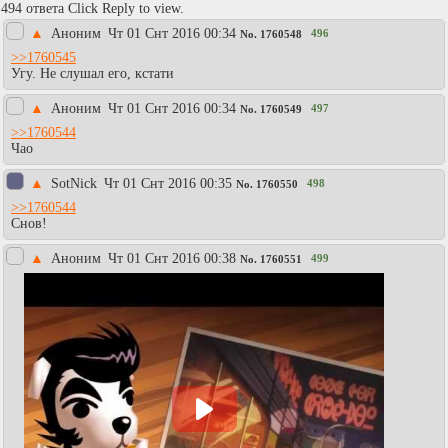
494 ответа Click Reply to view.
▲
Аноним
Чт 01 Снт 2016 00:34
496
No.
1760548
>>1760545
Угу. Не слушал его, кстати
▲
Аноним
Чт 01 Снт 2016 00:34
497
No.
1760549
>>1760544
Чао
▲
SotNick
Чт 01 Снт 2016 00:35
498
No.
1760550
>>1760544
Снов!
▲
Аноним
Чт 01 Снт 2016 00:38
499
No.
1760551