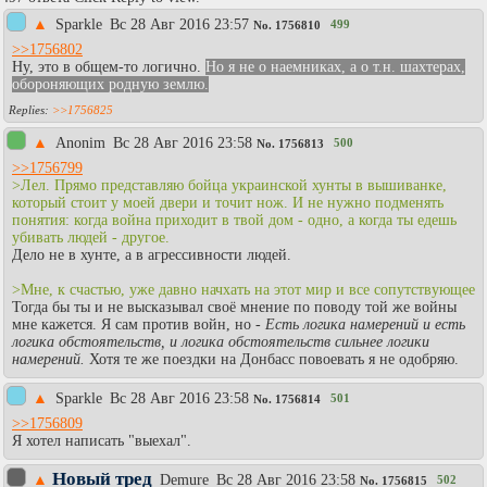
▲
Sparkle
Вc 28 Авг 2016 23:57
499
No.
1756810
>>1756802
Ну, это в общем-то логично.
Но я не о наемниках, а о т.н. шахтерах,
обороняющих родную землю.
>>1756825
▲
Anonim
Вc 28 Авг 2016 23:58
500
No.
1756813
>>1756799
>Лел. Прямо представляю бойца украинской хунты в вышиванке,
который стоит у моей двери и точит нож. И не нужно подменять
понятия: когда война приходит в твой дом - одно, а когда ты едешь
убивать людей - другое.
Дело не в хунте, а в агрессивности людей.
>Мне, к счастью, уже давно начхать на этот мир и все сопутствующее
Тогда бы ты и не высказывал своё мнение по поводу той же войны
мне кажется. Я сам против войн, но -
Есть логика намерений и есть
логика обстоятельств, и логика обстоятельств сильнее логики
намерений.
Хотя те же поездки на Донбасс повоевать я не одобряю.
▲
Sparkle
Вc 28 Авг 2016 23:58
501
No.
1756814
>>1756809
Я хотел написать "выехал".
Новый тред
▲
Demure
Вc 28 Авг 2016 23:58
502
No.
1756815