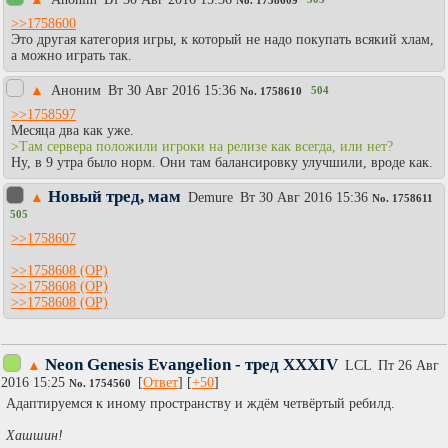
>>1758600
Это другая категория игры, к который не надо покупать всякий хлам,
а можно играть так.
▲
Аноним
Вт 30 Авг 2016 15:36
504
No.
1758610
>>1758597
Месяца два как уже.
>Там сервера положили игроки на релизе как всегда, или нет?
Ну, в 9 утра было норм. Они там балансировку улучшили, вроде как.
Новый тред, мам
▲
Demure
Вт 30 Авг 2016 15:36
No.
1758611
505
>>1758607
>>1758608
>>1758608
>>1758608
Neon Genesis Evangelion - тред XXXIV
▲
LCL
Пт 26 Авг
2016 15:25
[
Ответ
] [
+50
]
No.
1754560
Адаптируемся к иному пространству и ждём четвёртый ребилд.
Хашшин!