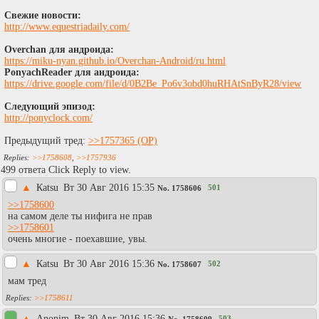
Свежие новости:
http://www.equestriadaily.com/
Overchan для андроида:
https://miku-nyan.github.io/Overchan-Android/ru.html
PonyachReader для андроида:
https://drive.google.com/file/d/0B2Be_Po6v3obd0huRHAtSnByR28/view
Следующий эпизод:
http://ponyclock.com/
Предыдущий тред:
>>1757365
>>1758608
,
>>1757936
499 ответа Click Reply to view.
▲
Каtsu
Вт 30 Авг 2016 15:35
501
No.
1758606
>>1758600
на самом деле ты нифига не прав
>>1758601
очень многие - поехавшие, увы.
▲
Каtsu
Вт 30 Авг 2016 15:36
502
No.
1758607
мам тред
>>1758611
▲
Anonim
Вт 30 Авг 2016 15:36
503
No.
1758609