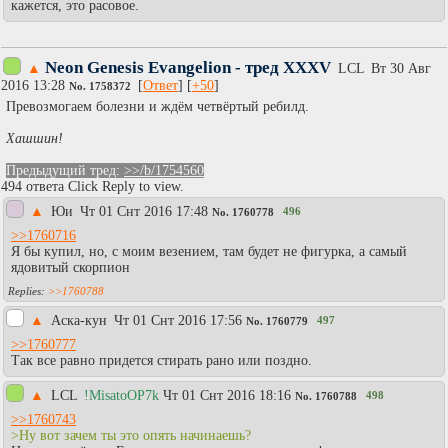
кажется, это расовое.
Neon Genesis Evangelion - тред XXXV
▲
LCL
Вт 30 Авг
2016 13:28
[
Ответ
] [
+50
]
No.
1758372
Превозмогаем болезни и ждём четвёртый ребилд.
Хашшин!
Предыдущий тред:
>>/b/1754560
494 ответа Click Reply to view.
▲
Юи
Чт 01 Снт 2016 17:48
496
No.
1760778
>>1760716
Я бы купил, но, с моим везением, там будет не фигурка, а самый
ядовитый скорпион
>>1760788
▲
Аска-кун
Чт 01 Снт 2016 17:56
497
No.
1760779
>>1760777
Так все равно придется стирать рано или поздно.
▲
LCL
!MisatoOP7k
Чт 01 Снт 2016 18:16
498
No.
1760788
>>1760743
>Ну вот зачем ты это опять начинаешь?