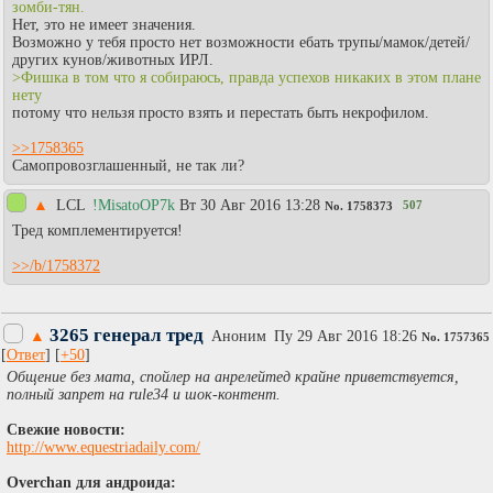
зомби-тян.
Нет, это не имеет значения.
Возможно у тебя просто нет возможности ебать трупы/мамок/детей/
других кунов/животных ИРЛ.
>Фишка в том что я собираюсь, правда успехов никаких в этом плане
нету
потому что нельзя просто взять и перестать быть некрофилом.
>>1758365
Самопровозглашенный, не так ли?
▲
LCL
!MisatoOP7k
Вт 30 Авг 2016 13:28
507
No.
1758373
Тред комплементируется!
>>/b/1758372
3265 генерал тред
▲
Аноним
Пy 29 Авг 2016 18:26
No.
1757365
[
Ответ
] [
+50
]
Общение без мата, спойлер на анрелейтед крайне приветствуется,
полный запрет на rule34 и шок-контент.
Свежие новости:
http://www.equestriadaily.com/
Overchan для андроида: