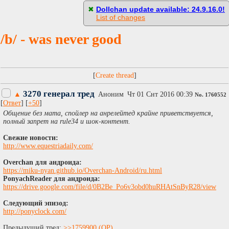
[
Пасскод
]
✖
Dollchan update available: 24.9.16.0!
List of changes
/b/ - was never good
[
]
3270 генерал тред
▲
Аноним
Чт 01 Снт 2016 00:39
No.
1760552
[
Ответ
] [
+50
]
Общение без мата, спойлер на анрелейтед крайне приветствуется,
полный запрет на rule34 и шок-контент.
Свежие новости:
http://www.equestriadaily.com/
Overchan для андроида:
https://miku-nyan.github.io/Overchan-Android/ru.html
PonyachReader для андроида:
https://drive.google.com/file/d/0B2Be_Po6v3obd0huRHAtSnByR28/view
Следующий эпизод:
http://ponyclock.com/
Предыдущий тред:
>>1759900