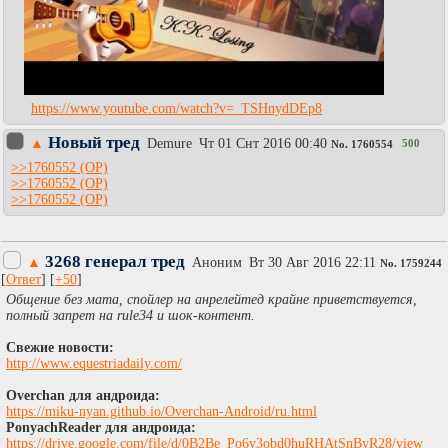
https://www.youtube.com/watch?v=_TSHnydDEp8
Новый тред
▲
Demure
Чт 01 Снт 2016 00:40
500
No.
1760554
>>1760552
>>1760552
>>1760552
3268 генерал тред
▲
Аноним
Вт 30 Авг 2016 22:11
No.
1759244
[
Ответ
] [
+50
]
Общение без мата, спойлер на анрелейтед крайне приветствуется,
полный запрет на rule34 и шок-контент.
Свежие новости:
http://www.equestriadaily.com/
Overchan для андроида:
https://miku-nyan.github.io/Overchan-Android/ru.html
PonyachReader для андроида:
https://drive.google.com/file/d/0B2Be_Po6v3obd0huRHAtSnByR28/view