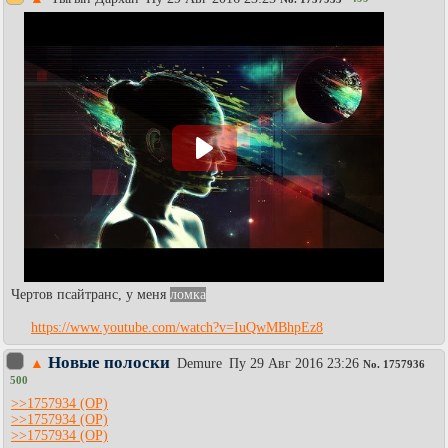
Чертов псайтранс, у меня
ломка
https://www.youtube.com/watch?v=IuQwMBhpEz8
Новые полоски
▲
Demure
Пy 29 Авг 2016 23:26
No.
1757936
500
>>1757934
>>1757934
>>1757934