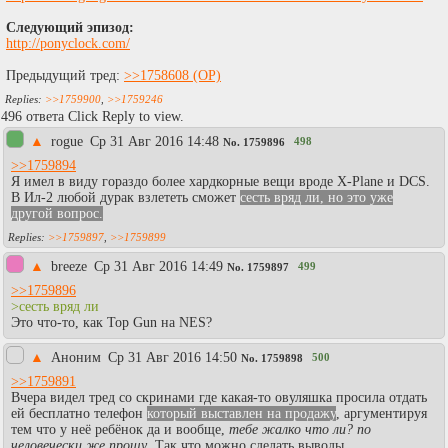
Следующий эпизод:
http://ponyclock.com/
Предыдущий тред:
>>1758608
>>1759900
,
>>1759246
496 ответа Click Reply to view.
▲
rogue
Ср 31 Авг 2016 14:48
498
No.
1759896
>>1759894
Я имел в виду гораздо более хардкорные вещи вроде X-Plane и DCS.
В Ил-2 любой дурак взлететь сможет
сесть вряд ли, но это уже
другой вопрос.
>>1759897
,
>>1759899
▲
breeze
Ср 31 Авг 2016 14:49
499
No.
1759897
>>1759896
>сесть вряд ли
Это что-то, как Top Gun на NES?
▲
Аноним
Ср 31 Авг 2016 14:50
500
No.
1759898
>>1759891
Вчера видел тред со скринами где какая-то овуляшка просила отдать
ей бесплатно телефон
который выставлен на продажу
, аргументируя
тем что у неё ребёнок да и вообще,
тебе жалко что ли? по
человечески же прошу
. Так что можно сделать выводы.