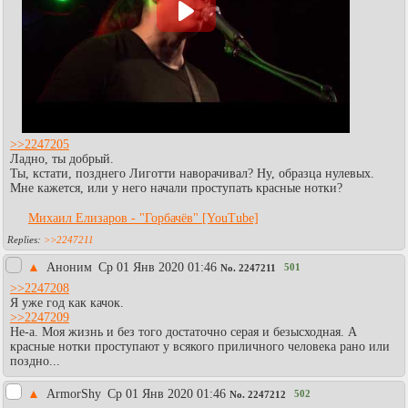
>>2247205
Ладно, ты добрый.
Ты, кстати, позднего Лиготти наворачивал? Ну, образца нулевых.
Мне кажется, или у него начали проступать красные нотки?
Михаил Елизаров - "Горбачёв" [YouTube]
>>2247211
▲
Аноним
Ср 01 Янв 2020 01:46
501
No.
2247211
>>2247208
Я уже год как качок.
>>2247209
Не-а. Моя жизнь и без того достаточно серая и безысходная. А
красные нотки проступают у всякого приличного человека рано или
поздно...
▲
АrmоrShy
Ср 01 Янв 2020 01:46
502
No.
2247212