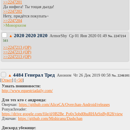
>>2247201
Да нифига! Ты тощая дылда!
>>2247202
Нету, придётся покупать~
>>2247204
>Монорхизм
2020 2020 2020
▲
АrmоrShy
Ср 01 Янв 2020 01:49
No.
2247214
503
>>2247213
>>2247213
>>2247213
4484 Генерал Тред
▲
Аноним
Чт 26 Дек 2019 00:58
No.
2246101
[
Ответ
] [
+50
]
Узнать пониновости:
http://www.equestriadaily.com/
Для тех кто с андроида:
Оверчан:
https://github.com/AliceCA/Overchan-Android/releases
Ponyachreader:
https://drive.google.com/file/d/0B2Be_Po6v3obd0huRHAtSnByR28/view
Дэшчан:
https://github.com/Mishiranu/Dashchan
Дискорд убежище: