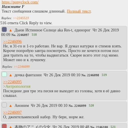
https://ponyclock.com/
Нажмите F
Текст сообщения слишком длинный.
Полный текст
.
>>2245523
516 ответа Click Reply to view.
▲
Дьюи Истинное Солнце aka Res-t, единорог
Чт 26 Дек 2019
00:09
518
No.
2246097
>>2246096
Не, я 31-го и 1-го работаю. Не вар. Я думал натурки и стимов взять.
Короче попробую завтра посмотреть. Просто не хочется потом пол
дня тратить на то, чтобы выдвигаться. Скорее всего этот год мимо.
Может оно и к лучшему.
>>2246099
▲
дочка фантазии
Чт 26 Дек 2019 00:10
519
No.
2246098
>>2246095
>Антропология
Последние дня три эта песня не выходит из головы, хотя я её давно
слышал.
▲
Аноним
Чт 26 Дек 2019 00:10
520
No.
2246099
>>2246097
О, джентельменский набор. Ну бери, норм же.
▲
本物のアニメの少女
Чт 26 Дек 2019 00:48
521
No.
2246100