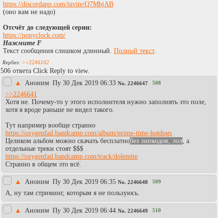
https://discordapp.com/invite/Q7MbjAB
(оно вам не надо)
Отсчёт до следующей серии:
https://ponyclock.com/
Нажмите F
Текст сообщения слишком длинный.
Полный текст
.
>>2246102
506 ответа Click Reply to view.
▲
Аноним
Пy 30 Дек 2019 06:33
508
No.
2246647
>>2246641
Хотя не. Почему-то у этого исполнителя нужно заполнять это поле,
хотя я вроде раньше не видел такого.
Тут например вообще странно
https://oxygenfad.bandcamp.com/album/prime-time-hotdogs
Целиком альбом можно скачать бесплатно
без зипкодов, лол
, а
отдельные треки стоят $$$
https://oxygenfad.bandcamp.com/track/dolemite
Странно в общем это всё.
▲
Аноним
Пy 30 Дек 2019 06:35
509
No.
2246648
А, ну там стриминг, которым я не пользуюсь.
▲
Аноним
Пy 30 Дек 2019 06:44
510
No.
2246649