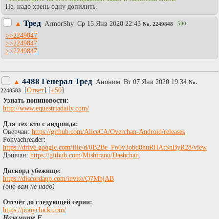
Не, надо хрень одну допилить.
Тред
▲
АrmоrShy
Ср 15 Янв 2020 22:43
500
No.
2249848
>>2249847
>>2249847
>>2249847
4488 Генерал Тред
▲
Аноним
Вт 07 Янв 2020 19:34
No.
[
Ответ
] [
+50
]
2248583
Узнать пониновости:
http://www.equestriadaily.com/
Для тех кто с андроида:
Оверчан:
https://github.com/AliceCA/Overchan-Android/releases
Ponyachreader:
https://drive.google.com/file/d/0B2Be_Po6v3obd0huRHAtSnByR28/view
Дэшчан:
https://github.com/Mishiranu/Dashchan
Дискорд убежище:
https://discordapp.com/invite/Q7MbjAB
(оно вам не надо)
Отсчёт до следующей серии:
https://ponyclock.com/
Нажмите F