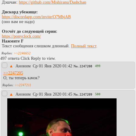
Дэшчан:
https://github.com/Mishiranu/Dashchan
Дискорд убежище:
https://discordapp.com/invite/Q7MbjAB
(оно вам не надо)
Отсчёт до следующей серии:
https://ponyclock.com/
Нажмите F
Текст сообщения слишком длинный.
Полный текст
.
>>2246652
497 ответа Click Reply to view.
▲
Аноним
Ср 01 Янв 2020 01:42
499
No.
2247208
>>2247205
О, ты теперь качок?
>>2247211
▲
Аноним
Ср 01 Янв 2020 01:45
500
No.
2247209