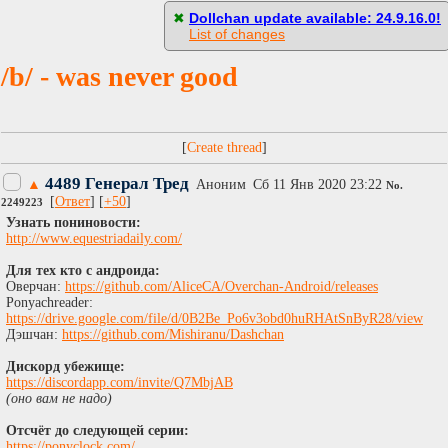
[
Пасскод
]
✖
Dollchan update available: 24.9.16.0!
List of changes
/b/ - was never good
[
]
4489 Генерал Тред
▲
Аноним
Сб 11 Янв 2020 23:22
No.
[
Ответ
] [
+50
]
2249223
Узнать пониновости:
http://www.equestriadaily.com/
Для тех кто с андроида:
Оверчан:
https://github.com/AliceCA/Overchan-Android/releases
Ponyachreader:
https://drive.google.com/file/d/0B2Be_Po6v3obd0huRHAtSnByR28/view
Дэшчан:
https://github.com/Mishiranu/Dashchan
Дискорд убежище:
https://discordapp.com/invite/Q7MbjAB
(оно вам не надо)
Отсчёт до следующей серии:
https://ponyclock.com/