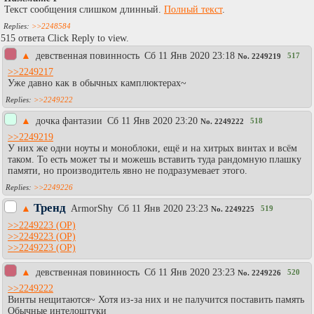
Текст сообщения слишком длинный.
Полный текст
.
>>2248584
515 ответа Click Reply to view.
▲
девственная повинность
Сб 11 Янв 2020 23:18
517
No.
2249219
>>2249217
Уже давно как в обычных камплюктерах~
>>2249222
▲
дочка фантазии
Сб 11 Янв 2020 23:20
518
No.
2249222
>>2249219
У них же одни ноуты и моноблоки, ещё и на хитрых винтах и всём
таком. То есть может ты и можешь вставить туда рандомную плашку
памяти, но производитель явно не подразумевает этого.
>>2249226
Тренд
▲
АrmоrShy
Сб 11 Янв 2020 23:23
519
No.
2249225
>>2249223
>>2249223
>>2249223
▲
девственная повинность
Сб 11 Янв 2020 23:23
520
No.
2249226
>>2249222
Винты нещитаются~ Хотя из-за них и не палучится поставить память
Обычные интелоштуки