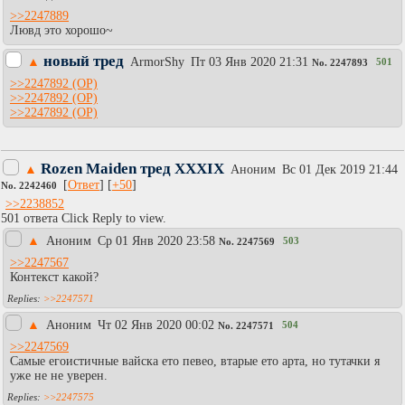
>>2247889
Лювд это хорошо~
новый тред
▲
АrmоrShy
Пт 03 Янв 2020 21:31
501
No.
2247893
>>2247892
>>2247892
>>2247892
Rozen Maiden тред XХХIX
▲
Аноним
Вc 01 Дек 2019 21:44
[
Ответ
] [
+50
]
No.
2242460
>>2238852
501 ответа Click Reply to view.
▲
Аноним
Ср 01 Янв 2020 23:58
503
No.
2247569
>>2247567
Контекст какой?
>>2247571
▲
Аноним
Чт 02 Янв 2020 00:02
504
No.
2247571
>>2247569
Самые егоистичные вайска ето певео, втарые ето арта, но тутачки я
уже не не уверен.
>>2247575