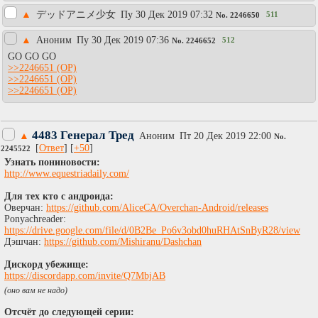
▲
デッドアニメ少女
Пy 30 Дек 2019 07:32
511
No.
2246650
▲
Аноним
Пy 30 Дек 2019 07:36
512
No.
2246652
GO GO GO
>>2246651
>>2246651
>>2246651
4483 Генерал Тред
▲
Аноним
Пт 20 Дек 2019 22:00
No.
[
Ответ
] [
+50
]
2245522
Узнать пониновости:
http://www.equestriadaily.com/
Для тех кто с андроида:
Оверчан:
https://github.com/AliceCA/Overchan-Android/releases
Ponyachreader:
https://drive.google.com/file/d/0B2Be_Po6v3obd0huRHAtSnByR28/view
Дэшчан:
https://github.com/Mishiranu/Dashchan
Дискорд убежище:
https://discordapp.com/invite/Q7MbjAB
(оно вам не надо)
Отсчёт до следующей серии: