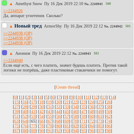
▲
Amethyst Snow
Пy 16 Дек 2019 22:10
500
No.
2244941
>>2244926
Да, аппарат угнетения. Сколько?
Новый тред
▲
АrmоrShy
Пy 16 Дек 2019 22:12
501
No.
2244942
>>2244938
>>2244938
>>2244938
▲
Aнoним
Пy 16 Дек 2019 22:12
502
No.
2244943
>>2244940
Если ещё есть, с чего платить, значит будешь платить. Против такой
логики не попрёшь, даже пластиковые стаканчики не помогут.
[
]
[
0
] [
1
] [
2
] [
3
] [
4
] [
5
] [
6
] [
7
] [
8
] [
9
] [
10
] [
11
] [
12
] [
13
] [
14
]
[
15
] [
16
] [
17
] [
18
] [
19
] [
20
] [
21
] [
22
] [
23
] [
24
] [
25
] [
26
]
[
27
] [
28
] [
29
] [
30
] [
31
] [
32
] [
33
] [
34
] [
35
] [
36
] [
37
] [
38
]
[
39
] [
40
] [
41
] [
42
] [
43
] [
44
] [
45
] [
46
] [
47
] [
48
] [
49
] [
50
]
[
51
] [
52
] [
53
] [
54
] [
55
] [
56
] [
57
] [
58
] [
59
] [
60
] [
61
] [
62
]
[
63
] [
64
] [65] [
66
] [
67
] [
68
] [
69
] [
70
] [
71
] [
72
] [
73
] [
74
]
[
75
] [
76
] [
77
] [
78
] [
79
] [
80
] [
81
] [
82
] [
83
] [
84
] [
85
] [
86
]
[
87
] [
88
] [
89
] [
90
] [
91
] [
92
] [
93
] [
94
] [
95
] [
96
] [
97
] [
98
]