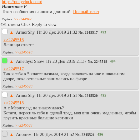
https://ponyclock.com/
Нажмите F
Текст сообщения слишком длинный.
Полный текст
.
>>2244942
491 ответа Click Reply to view.
▲
АrmоrShy
Пт 20 Дек 2019 21:32
493
No.
2245517
>>2245516
Ленивца ответ~
>>2245518
▲
Amethyst Snow
Пт 20 Дек 2019 21:37
494
No.
2245518
>>2245517
Так я себя в 5 классе назвала, когда валялась на иве в школьном
дворе, пока остальные занимались на физре.
>>2245520
▲
АrmоrShy
Пт 20 Дек 2019 21:51
495
No.
2245520
>>2245518
А с Меригольд не знакомилась?
Кстати, пересиль себя и сделай тред, моя впн очень медленная, чтобы
грузить красивые большие картинки
>>2245523
▲
Аноним
Пт 20 Дек 2019 21:52
496
No.
2245521