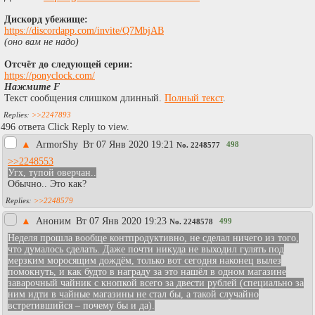
Дискорд убежище:
https://discordapp.com/invite/Q7MbjAB
(оно вам не надо)
Отсчёт до следующей серии:
https://ponyclock.com/
Нажмите F
Текст сообщения слишком длинный.
Полный текст
.
>>2247893
496 ответа Click Reply to view.
▲
АrmоrShy
Вт 07 Янв 2020 19:21
498
No.
2248577
>>2248553
Угх, тупой оверчан..
Обычно.. Это как?
>>2248579
▲
Аноним
Вт 07 Янв 2020 19:23
499
No.
2248578
Неделя прошла вообще контпродуктивно, не сделал ничего из того,
что думалось сделать. Даже почти никуда не выходил
гулять под
мерзким моросящим дождём
, только вот сегодня наконец вылез
помокнуть, и как будто в награду за это нашёл в одном магазине
заварочный чайник с кнопкой всего за двести рублей (специально за
ним идти в чайные магазины не стал бы, а такой случайно
встретившийся – почему бы и да).