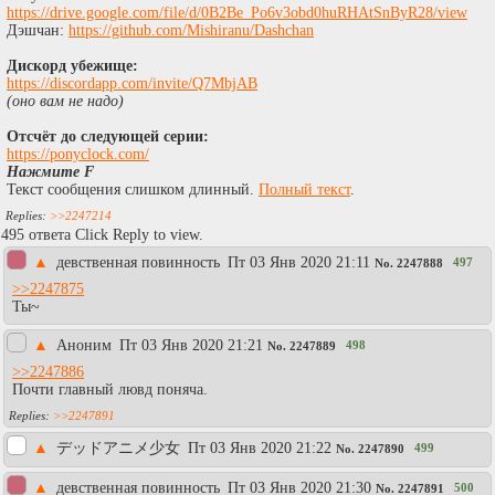
https://drive.google.com/file/d/0B2Be_Po6v3obd0huRHAtSnByR28/view
Дэшчан:
https://github.com/Mishiranu/Dashchan
Дискорд убежище:
https://discordapp.com/invite/Q7MbjAB
(оно вам не надо)
Отсчёт до следующей серии:
https://ponyclock.com/
Нажмите F
Текст сообщения слишком длинный.
Полный текст
.
>>2247214
495 ответа Click Reply to view.
▲
девственная повинность
Пт 03 Янв 2020 21:11
497
No.
2247888
>>2247875
Ты~
▲
Аноним
Пт 03 Янв 2020 21:21
498
No.
2247889
>>2247886
Почти главный лювд поняча.
>>2247891
▲
デッドアニメ少女
Пт 03 Янв 2020 21:22
499
No.
2247890
▲
девственная повинность
Пт 03 Янв 2020 21:30
500
No.
2247891