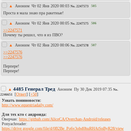
▲
Аноним
Чт 02 Янв 2020 00:03
505
No.
2247573
Проста я мала знаю пра ракетные!
▲
Аноним
Чт 02 Янв 2020 00:05
506
No.
2247575
>>2247571
Почему ты решил, что я из ПВО?
▲
Аноним
Чт 02 Янв 2020 00:06
507
No.
2247578
>>2247576
>>2247576
Перпере!
Перпере!
4485 Генерал Тред
▲
Аноним
Пy 30 Дек 2019 07:35
No.
[
Ответ
] [
+50
]
2246651
Узнать пониновости:
http://www.equestriadaily.com/
Для тех кто с андроида:
Оверчан:
https://github.com/AliceCA/Overchan-Android/releases
Ponyachreader:
https://drive.google.com/file/d/0B2Be_Po6v3obd0huRHAtSnByR28/view