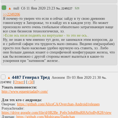
▲
null
Сб 11 Янв 2020 23:23
521
No.
2249227
>>2249206
Я почему-то уверен что если я сейчас зайду в ту свою древнюю
говногалеру в Запорожье, то я найду их в каждом углу. Но может
произошло нечто очень глобальное обязательно затрагивающее ваще
все слои бизнесов технологически, хз.
>Если ось низя поднять на виртуалке - то это не ось..
Ну, не знаю в чем именно тут дело, не занимался этим вопросом, да
и с работой сафари эта трудность мало связана. Видимо им(разрабам)
просто пох было насколько удобно вручную ось ставить, хз. Либо
они больше данных юзают о специфичной конфигурации железа, что
как бы возможно с другой стороны может вылиться в какие-то
ускорения при "нативном" железе..
4487 Генерал Тред
▲
Аноним
Пт 03 Янв 2020 21:30
No.
[
Ответ
] [
+50
]
2247892
Узнать пониновости:
http://www.equestriadaily.com/
Для тех кто с андроида:
Оверчан:
https://github.com/AliceCA/Overchan-Android/releases
Ponyachreader:
https://drive.google.com/file/d/0B2Be_Po6v3obd0huRHAtSnByR28/view
Дэшчан:
https://github.com/Mishiranu/Dashchan