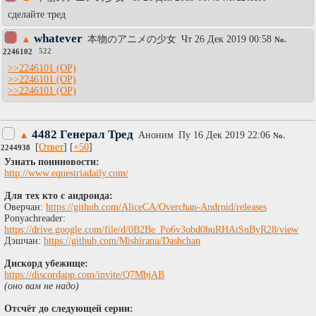
сделайте тред
whatever
▲
本物のアニメの少女
Чт 26 Дек 2019 00:58
No.
522
2246102
>>2246101
>>2246101
>>2246101
4482 Генерал Тред
▲
Аноним
Пy 16 Дек 2019 22:06
No.
[
Ответ
] [
+50
]
2244938
Узнать пониновости:
http://www.equestriadaily.com/
Для тех кто с андроида:
Оверчан:
https://github.com/AliceCA/Overchan-Android/releases
Ponyachreader:
https://drive.google.com/file/d/0B2Be_Po6v3obd0huRHAtSnByR28/view
Дэшчан:
https://github.com/Mishiranu/Dashchan
Дискорд убежище:
https://discordapp.com/invite/Q7MbjAB
(оно вам не надо)
Отсчёт до следующей серии: