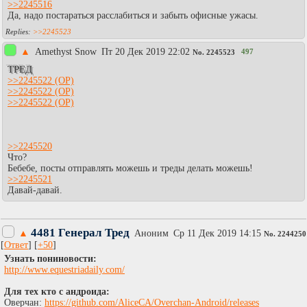
>>2245516
Да, надо постараться расслабиться и забыть офисные ужасы.
>>2245523
▲
Amethyst Snow
Пт 20 Дек 2019 22:02
497
No.
2245523
ТРЕД
>>2245522
>>2245522
>>2245522
>>2245520
Что?
Бебебе, посты отправлять можешь и треды делать можешь!
>>2245521
Давай-давай.
4481 Генерал Тред
▲
Аноним
Ср 11 Дек 2019 14:15
No.
2244250
[
Ответ
] [
+50
]
Узнать пониновости:
http://www.equestriadaily.com/
Для тех кто с андроида:
Оверчан:
https://github.com/AliceCA/Overchan-Android/releases