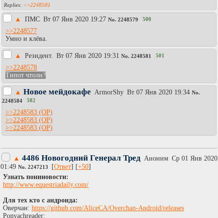
>>2248581
▲
ПМС
Вт 07 Янв 2020 19:27
500
No.
2248579
>>2248577
Умно и клёва.
▲
Резидент.
Вт 07 Янв 2020 19:31
501
No.
2248581
>>2248578
Типот чтоли?
Новое мейдокафе
▲
АrmоrShy
Вт 07 Янв 2020 19:34
No.
502
2248584
>>2248583
>>2248583
>>2248583
4486 Новогодний Генерал Тред
▲
Аноним
Ср 01 Янв 2020
01:49
[
Ответ
] [
+50
]
No.
2247213
Узнать пониновости:
http://www.equestriadaily.com/
Для тех кто с андроида:
Оверчан:
https://github.com/AliceCA/Overchan-Android/releases
Ponyachreader: