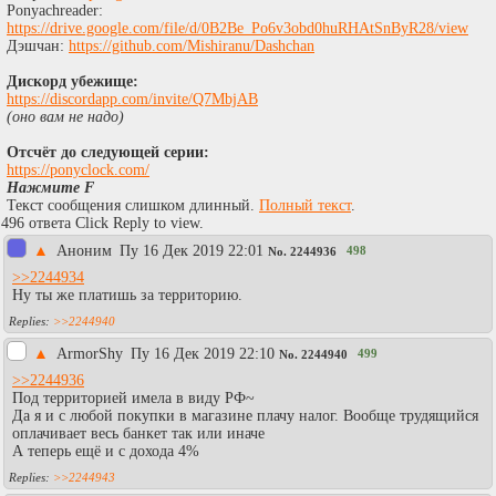
Ponyachreader:
https://drive.google.com/file/d/0B2Be_Po6v3obd0huRHAtSnByR28/view
Дэшчан:
https://github.com/Mishiranu/Dashchan
Дискорд убежище:
https://discordapp.com/invite/Q7MbjAB
(оно вам не надо)
Отсчёт до следующей серии:
https://ponyclock.com/
Нажмите F
Текст сообщения слишком длинный.
Полный текст
.
496 ответа Click Reply to view.
▲
Aнoним
Пy 16 Дек 2019 22:01
498
No.
2244936
>>2244934
Ну ты же платишь за территорию.
>>2244940
▲
АrmоrShy
Пy 16 Дек 2019 22:10
499
No.
2244940
>>2244936
Под территорией имела в виду РФ~
Да я и с любой покупки в магазине плачу налог. Вообще трудящийся
оплачивает весь банкет так или иначе
А теперь ещё и с дохода 4%
>>2244943