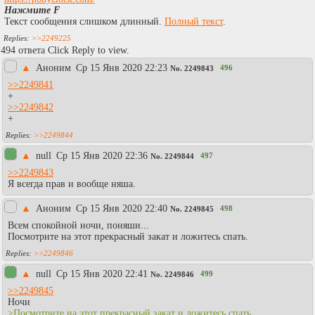
Нажмите F
Текст сообщения слишком длинный.
Полный текст
.
>>2249225
494 ответа Click Reply to view.
▲
Аноним
Ср 15 Янв 2020 22:23
496
No.
2249843
>>2249841
+
>>2249842
+
>>2249844
▲
null
Ср 15 Янв 2020 22:36
497
No.
2249844
>>2249843
Я всегда прав и вообще няша.
▲
Аноним
Ср 15 Янв 2020 22:40
498
No.
2249845
Всем спокойной ночи, поняши...
Посмотрите на этот прекрасный закат и ложитесь спать.
>>2249846
▲
null
Ср 15 Янв 2020 22:41
499
No.
2249846
>>2249845
Ночи
>Посмотрите на этот прекрасный закат и ложитесь спать.