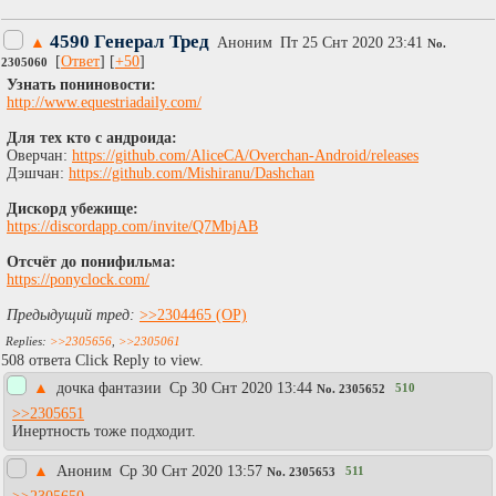
4590 Генерал Тред
▲
Аноним
Пт 25 Снт 2020 23:41
No.
[
Ответ
] [
+50
]
2305060
Узнать пониновости:
http://www.equestriadaily.com/
Для тех кто с андроида:
Оверчан:
https://github.com/AliceCA/Overchan-Android/releases
Дэшчан:
https://github.com/Mishiranu/Dashchan
Дискорд убежище:
https://discordapp.com/invite/Q7MbjAB
Отсчёт до понифильма:
https://ponyclock.com/
Предыдущий тред:
>>2304465
>>2305656
,
>>2305061
508 ответа Click Reply to view.
▲
дочка фантазии
Ср 30 Снт 2020 13:44
510
No.
2305652
>>2305651
Инертность тоже подходит.
▲
Аноним
Ср 30 Снт 2020 13:57
511
No.
2305653