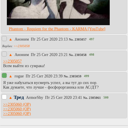
Phantom - Requiem for the Phantom - KARMA [YouTube]
▲
Аноним
Пт 25 Снт 2020 23:13
497
No.
2305057
>>2305058
▲
Аноним
Пт 25 Снт 2020 23:21
498
No.
2305058
>>2305057
Всем выйти из сумрака!
▲
rogue
Пт 25 Снт 2020 23:39
499
No.
2305059
Я уже набухаться вусмерть успел, а вы тут до сих пор.
Как думаете, что лучше - фосфорорганика или АС/ДТ?
Тред
▲
АrmоrShy
Пт 25 Снт 2020 23:41
500
No.
2305061
>>2305060
>>2305060
>>2305060