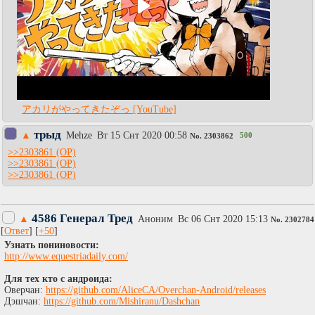
アカリがやってきたぞっ [YouTube]
трыд
▲
Mehze
Вт 15 Снт 2020 00:58
500
No.
2303862
>>2303861
>>2303861
>>2303861
4586 Генерал Тред
▲
Аноним
Вc 06 Снт 2020 15:13
No.
2302784
[
Ответ
] [
+50
]
Узнать пониновости:
http://www.equestriadaily.com/
Для тех кто с андроида:
Оверчан:
https://github.com/AliceCA/Overchan-Android/releases
Дэшчан:
https://github.com/Mishiranu/Dashchan