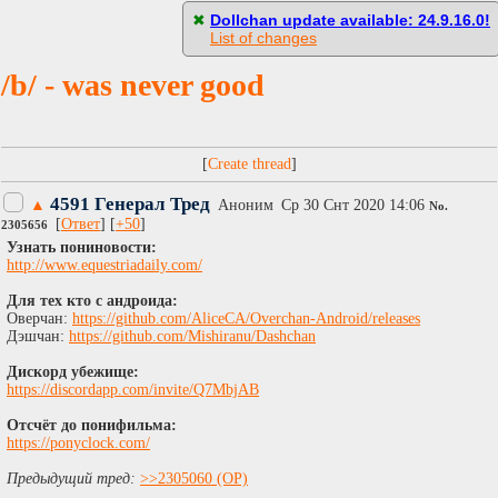
[
Пасскод
]
✖
Dollchan update available: 24.9.16.0!
List of changes
/b/ - was never good
[
]
4591 Генерал Тред
▲
Аноним
Ср 30 Снт 2020 14:06
No.
[
Ответ
] [
+50
]
2305656
Узнать пониновости:
http://www.equestriadaily.com/
Для тех кто с андроида:
Оверчан:
https://github.com/AliceCA/Overchan-Android/releases
Дэшчан:
https://github.com/Mishiranu/Dashchan
Дискорд убежище:
https://discordapp.com/invite/Q7MbjAB
Отсчёт до понифильма:
https://ponyclock.com/
Предыдущий тред:
>>2305060