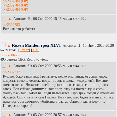
>>2302784
>>2302784
>>2302784
▲
Аноним
Вc 06 Снт 2020 15:15
501
No.
2302787
>>2302783
Вот как это работает...
Rozen Maiden тред XLVI
▲
Аноним
Пт 10 Июль 2020 20:20
[
Ответ
] [
+50
]
No.
2292340
>>2280669
495 ответа Click Reply to view.
▲
Аноним
Чт 03 Снт 2020 20:56
497
No.
2302344
>>2302337
Кушаю. Ужо закончил. Греча, нут, редко рис, яйки, огурцы, мясо,
капуста, свекла, чеснок, вода, творог, молоко, кефир, чяй. Больше
ничего не ем. Никакого хлеба, трансжиров, сахара, соли и прочих
гавех. Вот сейчас допишу ентот пост, лягу на постельку и часок
мангу пачитаю. Adolf ni Tsugu называется. Про трёх людей с именами
Адольф. Один из них сам Гитлер. Не знаю, што будет в манге, но усë
началось с загадочного убийства в разгар Олимпиады в Берлине!
Интересно кароче!
▲
Аноним
Чт 03 Снт 2020 20:57
498
No.
2302346