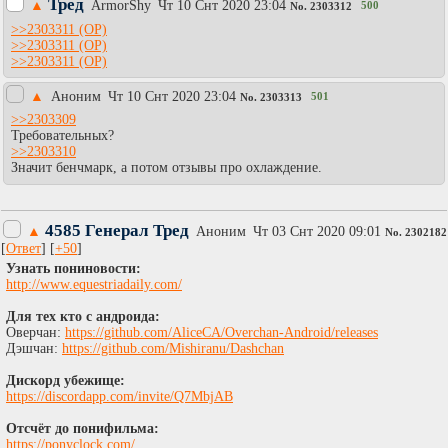
Тред
▲
АrmоrShy
Чт 10 Снт 2020 23:04
500
No.
2303312
>>2303311
>>2303311
>>2303311
▲
Аноним
Чт 10 Снт 2020 23:04
501
No.
2303313
>>2303309
Требовательных?
>>2303310
Значит бенчмарк, а потом отзывы про охлаждение.
4585 Генерал Тред
▲
Аноним
Чт 03 Снт 2020 09:01
No.
2302182
[
Ответ
] [
+50
]
Узнать пониновости:
http://www.equestriadaily.com/
Для тех кто с андроида:
Оверчан:
https://github.com/AliceCA/Overchan-Android/releases
Дэшчан:
https://github.com/Mishiranu/Dashchan
Дискорд убежище:
https://discordapp.com/invite/Q7MbjAB
Отсчёт до понифильма:
https://ponyclock.com/