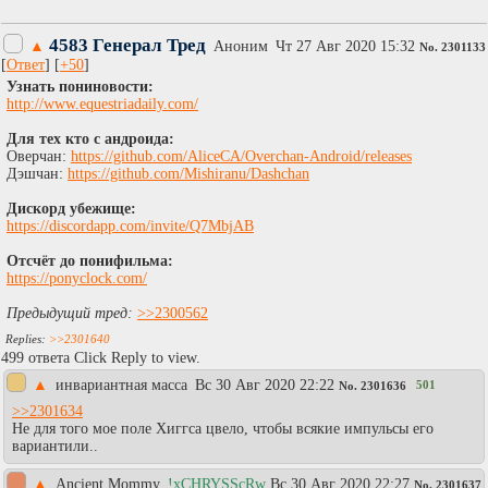
4583 Генерал Тред
▲
Аноним
Чт 27 Авг 2020 15:32
No.
2301133
[
Ответ
] [
+50
]
Узнать пониновости:
http://www.equestriadaily.com/
Для тех кто с андроида:
Оверчан:
https://github.com/AliceCA/Overchan-Android/releases
Дэшчан:
https://github.com/Mishiranu/Dashchan
Дискорд убежище:
https://discordapp.com/invite/Q7MbjAB
Отсчёт до понифильма:
https://ponyclock.com/
Предыдущий тред:
>>2300562
>>2301640
499 ответа Click Reply to view.
▲
инвариантная масса
Вc 30 Авг 2020 22:22
501
No.
2301636
>>2301634
Не для того мое поле Хиггса цвело, чтобы всякие импульсы его
вариантили..
▲
Ancient Mommy
!xCHRYSScRw
Вc 30 Авг 2020 22:27
No.
2301637