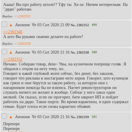
Ааааа! Вы про работу штоле!? Тфу ты. Хе-хе. Ничем интересным. На
"дядю" работаю.
>>2302352
▲
Аноним
Чт 03 Снт 2020 21:09
499
No.
2302352
>>2302346
А што Вы руками сваими делаете на работе?
>>2302358
▲
Аноним
Чт 03 Снт 2020 21:16
500
No.
2302358
>>2302352
Ничаво. Собираю товар, desu~ Увы, на кузнечном поприще голяк. Я
общался с отцом на енту тему, но...
Говорит в какой глубокой жопе сейчас, без денег, без заказов,
говорит что реклама в инстаграме енто херня. Говорит, што кузнецов
как грязи и они берутся за такую работу, за которую они с
напарником никогда бы не взялись. Насчет реконструкторов он
слушать ничего не желает и вообще. Сейчас у него заказ один
мелкий. Он сказал, если он прогорит, батя закроет ИП и пойдет
работать на дядю. Такие пирги. Во время карантина, я один содержал
семью. Будет плоха если снова карантин объявят.
▲
Аноним
Чт 03 Снт 2020 21:16
501
No.
2302359
Перепере
Перепере