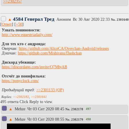
>>2302357
4584 Генерал Тред
▲
Аноним
Вc 30 Авг 2020 22:33
No.
2301640
[
Ответ
] [
+50
]
Узнать пониновости:
http://www.equestriadaily.com/
Для тех кто с андроида:
Оверчан:
https://github.com/AliceCA/Overchan-Android/releases
Дэшчан:
https://github.com/Mishiranu/Dashchan
Дискорд убежище:
https://discordapp.com/invite/Q7MbjAB
Отсчёт до понифильма:
https://ponyclock.com/
Предыдущий тред:
>>2301133
>>2302182
,
>>2301641
495 ответа Click Reply to view.
▲
Mehze
Чт 03 Снт 2020 08:45
497
No.
2302178
▲
Mehze
Чт 03 Снт 2020 08:55
498
No.
2302179