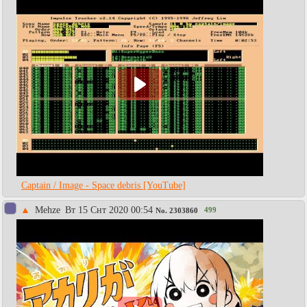
Captain / Image - Space debris [YouTube]
▲
Mehze
Вт 15 Снт 2020 00:54
499
No.
2303860