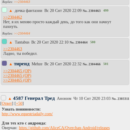
>>2304463
▲
дочка фантазии
Вc 20 Снт 2020 22:09
499
No.
2304463
>>2304462
Нет, я их меняю просто каждый день, до того как они начнут
пахнуть.
>>2304464
▲
Tantabus
Вc 20 Снт 2020 22:10
500
No.
2304464
>>2304463
Ладно, ты победил.
тиренд
▲
Mehze
Вc 20 Снт 2020 22:32
501
No.
2304466
>>2304465
>>2304465
>>2304465
4587 Генерал Тред
▲
Аноним
Чт 10 Снт 2020 23:03
No.
2303311
[
Ответ
] [
+50
]
Узнать пониновости:
http://www.equestriadaily.com/
Для тех кто с андроида:
Оверчан:
https://github.com/AliceCA/Overchan-Android/releases