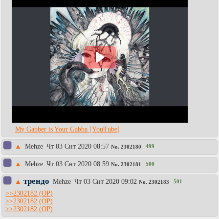
My Gabber is Your Gabba [YouTube]
▲
Mehze
Чт 03 Снт 2020 08:57
499
No.
2302180
▲
Mehze
Чт 03 Снт 2020 08:59
500
No.
2302181
трендо
▲
Mehze
Чт 03 Снт 2020 09:02
501
No.
2302183
>>2302182
>>2302182
>>2302182