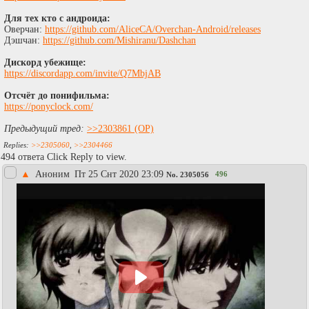
Для тех кто с андроида:
Оверчан:
https://github.com/AliceCA/Overchan-Android/releases
Дэшчан:
https://github.com/Mishiranu/Dashchan
Дискорд убежище:
https://discordapp.com/invite/Q7MbjAB
Отсчёт до понифильма:
https://ponyclock.com/
Предыдущий тред:
>>2303861
>>2305060
,
>>2304466
494 ответа Click Reply to view.
▲
Аноним
Пт 25 Снт 2020 23:09
496
No.
2305056