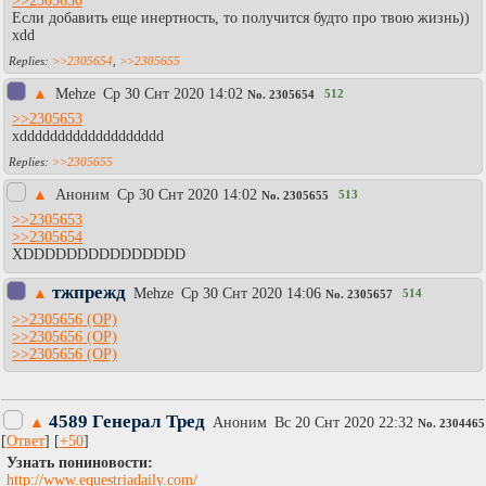
>>2305650
Если добавить еще инертность, то получится будто про твою жизнь))
xdd
>>2305654
,
>>2305655
▲
Mehze
Ср 30 Снт 2020 14:02
512
No.
2305654
>>2305653
xddddddddddddddddddd
>>2305655
▲
Аноним
Ср 30 Снт 2020 14:02
513
No.
2305655
>>2305653
>>2305654
XDDDDDDDDDDDDDDD
тжпрежд
▲
Mehze
Ср 30 Снт 2020 14:06
514
No.
2305657
>>2305656
>>2305656
>>2305656
4589 Генерал Тред
▲
Аноним
Вc 20 Снт 2020 22:32
No.
2304465
[
Ответ
] [
+50
]
Узнать пониновости:
http://www.equestriadaily.com/