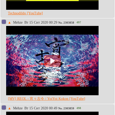
Technodildo [YouTube]
▲
Mehze
Вт 15 Снт 2020 00:29
497
No.
2303858
[MV] REOL - 宵々古今 / YoiYoi Kokon [YouTube]
▲
Mehze
Вт 15 Снт 2020 00:49
498
No.
2303859