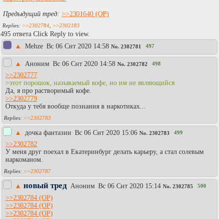
Предыдущий тред:
>>2301640
>>2302784
,
>>2302183
495 ответа Click Reply to view.
▲
Mehze
Вc 06 Снт 2020 14:58
497
No.
2302781
▲
Аноним
Вc 06 Снт 2020 14:58
498
No.
2302782
>>2302777
>этот порошок, называемый кофе, но им не являющийся
Да, я про растворимый кофе.
>>2302779
Откуда у тебя вообще познания в наркотиках...
>>2302783
▲
дочка фантазии
Вc 06 Снт 2020 15:06
499
No.
2302783
>>2302782
У меня друг поехал в Екатеринбург делать карьеру, а стал солевым
наркоманом.
>>2302787
новый тред
▲
Аноним
Вc 06 Снт 2020 15:14
500
No.
2302785
>>2302784
>>2302784
>>2302784