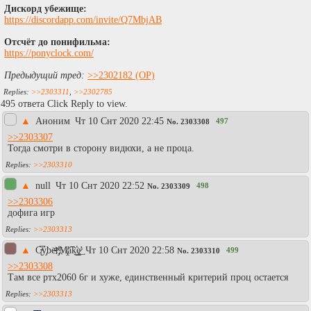
Дискорд убежище:
https://discordapp.com/invite/Q7MbjAB
Отсчёт до понифильма:
https://ponyclock.com/
Предыдущий тред:
>>2302182
>>2303311
,
>>2302785
495 ответа Click Reply to view.
▲
Аноним
Чт 10 Снт 2020 22:45
497
No.
2303308
>>2303307
Тогда смотри в сторону видюхи, а не проца.
>>2303310
▲
null
Чт 10 Снт 2020 22:52
498
No.
2303309
>>2303306
дофига игр
>>2303313
▲
C̸͏̴̨͞ý̡͘b͘e̶̵͞r̴̡̀҉M̸̡̢̛a͡͡k͘̕͢͜ę̷̨̛͢
Чт 10 Снт 2020 22:58
499
No.
2303310
>>2303308
Там все ртх2060 6г и хуже, единственный критерий проц остается
>>2303313