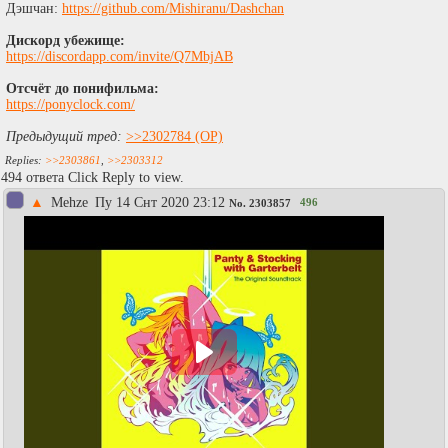
Дэшчан:
https://github.com/Mishiranu/Dashchan
Дискорд убежище:
https://discordapp.com/invite/Q7MbjAB
Отсчёт до понифильма:
https://ponyclock.com/
Предыдущий тред:
>>2302784
>>2303861
,
>>2303312
494 ответа Click Reply to view.
▲
Mehze
Пy 14 Снт 2020 23:12
496
No.
2303857