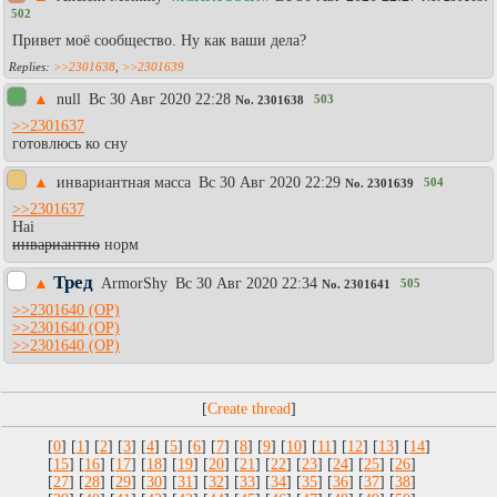
502
Привет моё сообщество. Ну как ваши дела?
>>2301638
,
>>2301639
▲
null
Вc 30 Авг 2020 22:28
503
No.
2301638
>>2301637
готовлюсь ко сну
▲
инвариантная масса
Вc 30 Авг 2020 22:29
504
No.
2301639
>>2301637
Hai
инвариантно
норм
Тред
▲
АrmоrShy
Вc 30 Авг 2020 22:34
505
No.
2301641
>>2301640
>>2301640
>>2301640
[
]
[
0
] [
1
] [
2
] [
3
] [
4
] [
5
] [
6
] [
7
] [
8
] [
9
] [
10
] [
11
] [
12
] [
13
] [
14
]
[
15
] [
16
] [
17
] [
18
] [
19
] [
20
] [
21
] [
22
] [
23
] [
24
] [
25
] [
26
]
[
27
] [
28
] [
29
] [
30
] [
31
] [
32
] [
33
] [
34
] [
35
] [
36
] [
37
] [
38
]