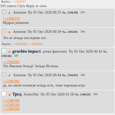
>>2305657
593 ответа Click Reply to view.
▲
Аноним
Пy 05 Окт 2020 00:35
595
No.
2306380
>>2306379
Мудрое решение.
▲
Аноним
Пy 05 Окт 2020 00:39
596
No.
2306381
Это ж зельда последняя лол.
>>2306382
,
>>2306383
genshin impact
▲
дочка фантазии
Пy 05 Окт 2020 00:42
No.
597
2306382
>>2306381
Это Высшая Зельда! Зельда Истины.
▲
Аноним
Пy 05 Окт 2020 00:44
598
No.
2306383
>>2306381
да, на свиче похожая зельда есть, тоже хорошая игра.
Тред
▲
АrmоrShy
Пy 05 Окт 2020 01:58
599
No.
2306385
>>2306384
>>2306384
>>2306384