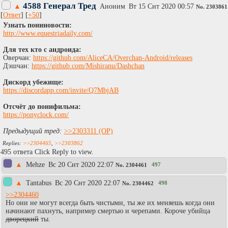
4588 Генерал Тред
▲
Аноним
Вт 15 Снт 2020 00:57
No.
2303861
[
Ответ
] [
+50
]
Узнать пониновости:
http://www.equestriadaily.com/
Для тех кто с андроида:
Оверчан:
https://github.com/AliceCA/Overchan-Android/releases
Дэшчан:
https://github.com/Mishiranu/Dashchan
Дискорд убежище:
https://discordapp.com/invite/Q7MbjAB
Отсчёт до понифильма:
https://ponyclock.com/
Предыдущий тред:
>>2303311
>>2304465
,
>>2303862
495 ответа Click Reply to view.
▲
Mehze
Вc 20 Снт 2020 22:07
497
No.
2304461
▲
Tantabus
Вc 20 Снт 2020 22:07
498
No.
2304462
>>2304460
Но они не могут всегда быть чистыми, ты же их меняешь когда они
начинают пахнуть, например смертью и черепами. Короче убийца
дворецкий
ты.