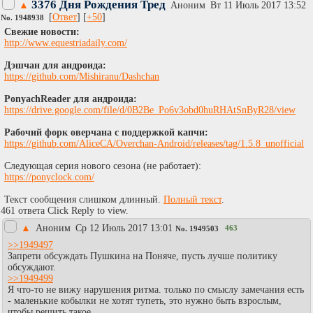
3376 Дня Рождения Тред
▲
Аноним
Вт 11 Июль 2017 13:52
[
Ответ
] [
+50
]
No.
1948938
Cвежие новости:
http://www.equestriadaily.com/
Дэшчан для андроида:
https://github.com/Mishiranu/Dashchan
PonyachReader для андроида:
https://drive.google.com/file/d/0B2Be_Po6v3obd0huRHAtSnByR28/view
Рабочий форк оверчана с поддержкой капчи:
https://github.com/AliceCA/Overchan-Android/releases/tag/1.5.8_unofficial
Следующая серия нового сезона (не работает):
https://ponyclock.com/
Текст сообщения слишком длинный.
Полный текст
.
461 ответа Click Reply to view.
▲
Аноним
Ср 12 Июль 2017 13:01
463
No.
1949503
>>1949497
Запрети обсуждать Пушкина на Поняче, пусть лучше политику
обсуждают.
>>1949499
Я что-то не вижу нарушения ритма. только по смыслу замечания есть
- маленькие кобылки не хотят тупеть, это нужно быть взрослым,
чтобы решить такое.