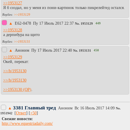
>>1953127
Я б создал, но у меня из пони-картинок только пикрелейтед остался.
>>1953129
▲
E62-0478
Пy 17 Июль 2017 22:37
449
No.
1953129
>>1953128
а дерпибура на щито
>>1953131
▲
Аноним
Пy 17 Июль 2017 22:40
450
No.
1953131
>>1953129
Окей, перекат:
>>/b/1953130
>>/b/1953130
>>1953130
.
3381 Главный тред
▲
Аноним
Вc 16 Июль 2017 14:09
No.
[
Ответ
] [
+50
]
1951942
Cвежие новости:
http://www.equestriadaily.com/