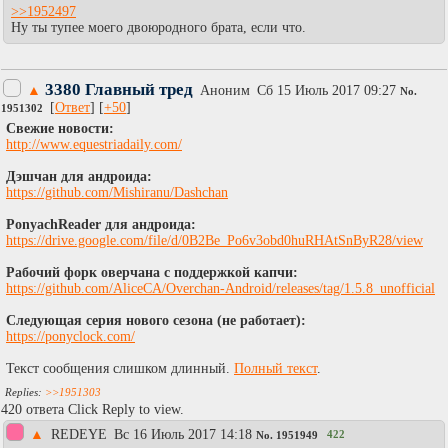
>>1952497
Ну ты тупее моего двоюродного брата, если что.
3380 Главный тред
▲
Аноним
Сб 15 Июль 2017 09:27
No.
[
Ответ
] [
+50
]
1951302
Cвежие новости:
http://www.equestriadaily.com/
Дэшчан для андроида:
https://github.com/Mishiranu/Dashchan
PonyachReader для андроида:
https://drive.google.com/file/d/0B2Be_Po6v3obd0huRHAtSnByR28/view
Рабочий форк оверчана с поддержкой капчи:
https://github.com/AliceCA/Overchan-Android/releases/tag/1.5.8_unofficial
Следующая серия нового сезона (не работает):
https://ponyclock.com/
Текст сообщения слишком длинный.
Полный текст
.
>>1951303
420 ответа Click Reply to view.
▲
REDEYE
Вc 16 Июль 2017 14:18
422
No.
1951949