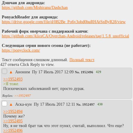
Дэшчан для андроида:
https://github.com/Mishiranu/Dashchan
PonyachReader для андроида:
https://drive.google.com/file/d/0B2Be_Po6v3obd0huRHAtSnByR28/view
Рабочий форк оверчана с поддержкой капчи:
https://github.com/AliceCA/Overchan-Android/releases/tag/1.5.8_unofficial
Следующая серия нового сезона (не работает):
https://ponyclock.com/
Текст сообщения слишком длинный.
Полный текст
.
427 ответа Click Reply to view.
▲
Аноним
Пy 17 Июль 2017 12:09
429
No.
1952496
>>1952493
>Я тоже.
Психических заболеваний нет; просто дурак.
>>1952497
▲
Аска-кун
Пy 17 Июль 2017 12:11
430
No.
1952497
>>1952494
Почему же?
>>1952495
Ну, я не твой брат так что этот пункт, считай, выполнил. Что еще?
>>1952496