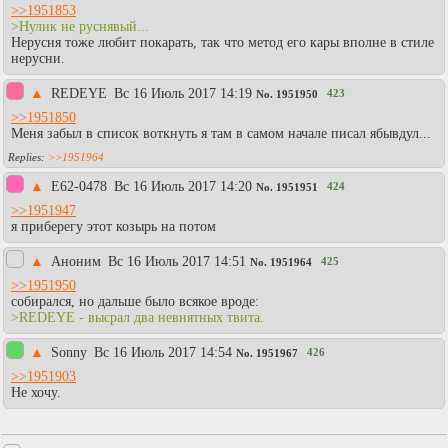
>>1951853
>Нулик не руснявый...
Нерусня тоже любит покарать, так что метод его кары вполне в стиле
нерусни.
▲
REDEYE
Вc 16 Июль 2017 14:19
423
No.
1951950
>>1951850
Меня забыл в список воткнуть я там в самом начале писал ябывдул...
>>1951964
▲
E62-0478
Вc 16 Июль 2017 14:20
424
No.
1951951
>>1951947
я приберегу этот козырь на потом
▲
Аноним
Вc 16 Июль 2017 14:51
425
No.
1951964
>>1951950
собирался, но дальше было всякое вроде:
>REDEYE - высрал два невнятных твита.
▲
Sonny
Вc 16 Июль 2017 14:54
426
No.
1951967
>>1951903
Не хочу.