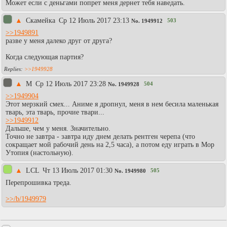
Может если с деньгами попрет меня дернет тебя наведать.
▲
Скамейка
Ср 12 Июль 2017 23:13
503
No.
1949912
>>1949891
разве у меня далеко друг от друга?
Когда следующая партия?
>>1949928
▲
M
Ср 12 Июль 2017 23:28
504
No.
1949928
>>1949904
Этот мерзкий смех... Аниме я дропнул, меня в нем бесила маленькая
тварь, эта тварь, прочие твари...
>>1949912
Дальше, чем у меня. Значительно.
Точно не завтра - завтра иду днем делать рентген черепа (что
сокращает мой рабочий день на 2,5 часа), а потом еду играть в Мор
Утопия (настольную).
▲
LCL
Чт 13 Июль 2017 01:30
505
No.
1949980
Перепрошивка треда.
>>/b/1949979