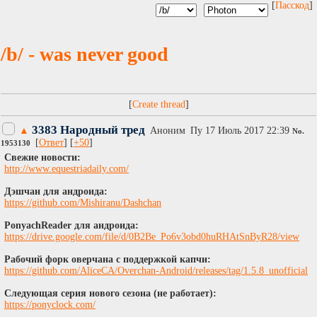
[
Пасскод
]
/b/ - was never good
[
]
3383 Народный тред
▲
Аноним
Пy 17 Июль 2017 22:39
No.
[
Ответ
] [
+50
]
1953130
Cвежие новости:
http://www.equestriadaily.com/
Дэшчан для андроида:
https://github.com/Mishiranu/Dashchan
PonyachReader для андроида:
https://drive.google.com/file/d/0B2Be_Po6v3obd0huRHAtSnByR28/view
Рабочий форк оверчана с поддержкой капчи:
https://github.com/AliceCA/Overchan-Android/releases/tag/1.5.8_unofficial
Следующая серия нового сезона (не работает):
https://ponyclock.com/