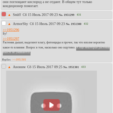
они поглощают кислород а не отдают. В общем тут только
кондиционер помогает.
▲
Snüff
Сб 15 Июль 2017 09:23
431
No.
1951299
▲
АrmоrShy
Сб 15 Июль 2017 09:23
432
No.
1951300
>>1951296
Бу!
>>1951297
Растения дышат, выделяют влагу, фитонциды и прочее, так что вполне вероятно
какое-то влияние. Вопрос в том, насколько оно ощутимо.
А ещё некоторые растения
вместе не уживаются.
>>1951301
▲
Аноним
Сб 15 Июль 2017 09:25
433
No.
1951301