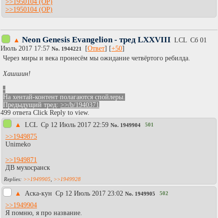
>>1950104
>>1950104
Neon Genesis Evangelion - тред LXXVIII
▲
LCL
Сб 01
Июль 2017 17:57
[
Ответ
] [
+50
]
No.
1944221
Через миры и века пронесём мы ожидание четвёртого ребилда.
Хашшин!
-
На хентай-контент полагаются спойлеры.
Предыдущий тред:
>>/b/1940371
499 ответа Click Reply to view.
▲
LCL
Ср 12 Июль 2017 22:59
501
No.
1949904
>>1949875
Unimeko
>>1949871
ДВ мухосранск
>>1949905
,
>>1949928
▲
Аска-кун
Ср 12 Июль 2017 23:02
502
No.
1949905
>>1949904
Я помню, я про название.