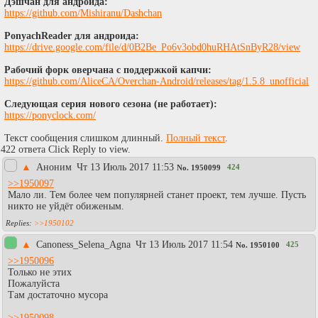
Дэшчан для андроида:
https://github.com/Mishiranu/Dashchan
PonyachReader для андроида:
https://drive.google.com/file/d/0B2Be_Po6v3obd0huRHAtSnByR28/view
Рабочий форк оверчана с поддержкой капчи:
https://github.com/AliceCA/Overchan-Android/releases/tag/1.5.8_unofficial
Следующая серия нового сезона (не работает):
https://ponyclock.com/
Текст сообщения слишком длинный.
Полный текст
.
422 ответа Click Reply to view.
▲
Аноним
Чт 13 Июль 2017 11:53
424
No.
1950099
>>1950097
Мало ли. Тем более чем популярней станет проект, тем лучше. Пусть
никто не уйдёт обиженым.
>>1950102
▲
Canoness_Selena_Agna
Чт 13 Июль 2017 11:54
425
No.
1950100
>>1950096
Только не этих
Пожалуйста
Там достаточно мусора
>>1950098