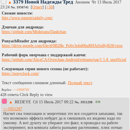
3379 Новой Надежды Тред
▲
Аноним
Чт 13 Июль 2017
23:24
[
Ответ
] [
+50
]
No.
1950741
Cвежие новости:
http://www.equestriadaily.com/
Дэшчан для андроида:
https://github.com/Mishiranu/Dashchan
PonyachReader для андроида:
https://drive.google.com/file/d/0B2Be_Po6v3obd0huRHAtSnByR28/view
Рабочий форк оверчана с поддержкой капчи:
https://github.com/AliceCA/Overchan-Android/releases/tag/1.5.8_unofficial
Следующая серия нового сезона (не работает):
https://ponyclock.com/
Текст сообщения слишком длинный.
Полный текст
.
>>1950742
428 ответа Click Reply to view.
▲
REDEYE
Сб 15 Июль 2017 09:22
430
No.
1951298
>>1951297
Насчет сна тонизации и энергетики это все создается запахами, так
что возможно эффекта небудет да и смешивать их видимо надо по
умному. А вот духоту не убирают это факт, я проводил на работе
эксперимент, вся комната забита разными растениями, плюс ночью