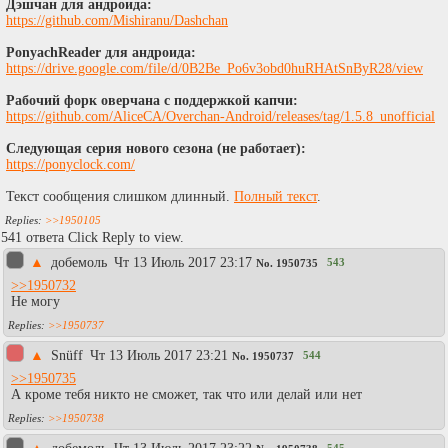
Дэшчан для андроида:
https://github.com/Mishiranu/Dashchan
PonyachReader для андроида:
https://drive.google.com/file/d/0B2Be_Po6v3obd0huRHAtSnByR28/view
Рабочий форк оверчана с поддержкой капчи:
https://github.com/AliceCA/Overchan-Android/releases/tag/1.5.8_unofficial
Следующая серия нового сезона (не работает):
https://ponyclock.com/
Текст сообщения слишком длинный.
Полный текст
.
>>1950105
541 ответа Click Reply to view.
▲
добемоль
Чт 13 Июль 2017 23:17
543
No.
1950735
>>1950732
Не могу
>>1950737
▲
Snüff
Чт 13 Июль 2017 23:21
544
No.
1950737
>>1950735
А кроме тебя никто не сможет, так что или делай или нет
>>1950738
545