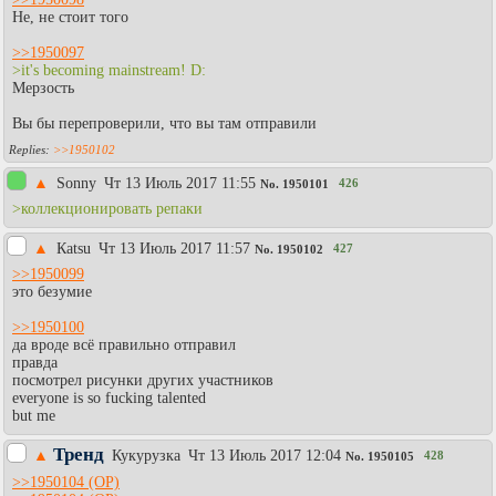
Не, не стоит того
>>1950097
>it's becoming mainstream! D:
Мерзость
Вы бы перепроверили, что вы там отправили
>>1950102
▲
Sonny
Чт 13 Июль 2017 11:55
426
No.
1950101
>коллекционировать репаки
▲
Каtsu
Чт 13 Июль 2017 11:57
427
No.
1950102
>>1950099
это безумие
>>1950100
да вроде всё правильно отправил
правда
посмотрел рисунки других участников
everyone is so fucking talented
but me
Тренд
▲
Кукурузка
Чт 13 Июль 2017 12:04
428
No.
1950105
>>1950104