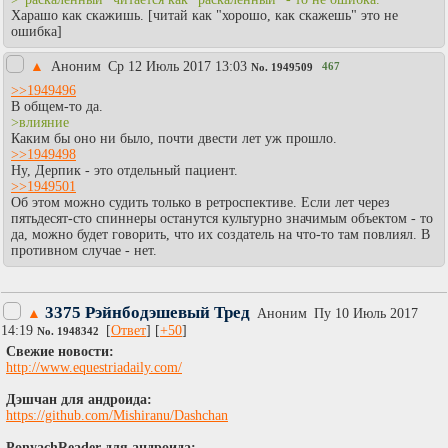
Харашо как скажишь. [читай как "хорошо, как скажешь" это не
ошибка]
▲
Аноним
Ср 12 Июль 2017 13:03
467
No.
1949509
>>1949496
В общем-то да.
>влияние
Каким бы оно ни было, почти двести лет уж прошло.
>>1949498
Ну, Дерпик - это отдельный пациент.
>>1949501
Об этом можно судить только в ретроспективе. Если лет через
пятьдесят-сто спиннеры останутся культурно значимым объектом - то
да, можно будет говорить, что их создатель на что-то там повлиял. В
противном случае - нет.
3375 Рэйнбодэшевый Тред
▲
Аноним
Пy 10 Июль 2017
14:19
[
Ответ
] [
+50
]
No.
1948342
Cвежие новости:
http://www.equestriadaily.com/
Дэшчан для андроида:
https://github.com/Mishiranu/Dashchan
PonyachReader для андроида: