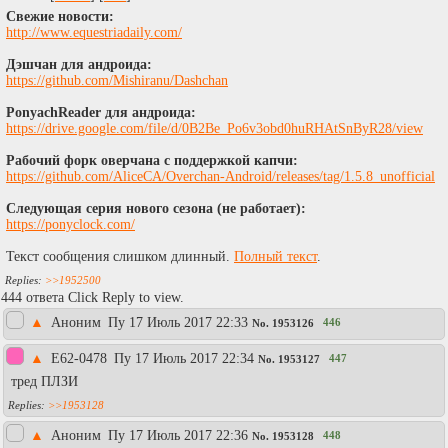
Cвежие новости:
http://www.equestriadaily.com/
Дэшчан для андроида:
https://github.com/Mishiranu/Dashchan
PonyachReader для андроида:
https://drive.google.com/file/d/0B2Be_Po6v3obd0huRHAtSnByR28/view
Рабочий форк оверчана с поддержкой капчи:
https://github.com/AliceCA/Overchan-Android/releases/tag/1.5.8_unofficial
Следующая серия нового сезона (не работает):
https://ponyclock.com/
Текст сообщения слишком длинный.
Полный текст
.
>>1952500
444 ответа Click Reply to view.
▲
Аноним
Пy 17 Июль 2017 22:33
446
No.
1953126
▲
E62-0478
Пy 17 Июль 2017 22:34
447
No.
1953127
тред ПЛЗИ
>>1953128
▲
Аноним
Пy 17 Июль 2017 22:36
448
No.
1953128