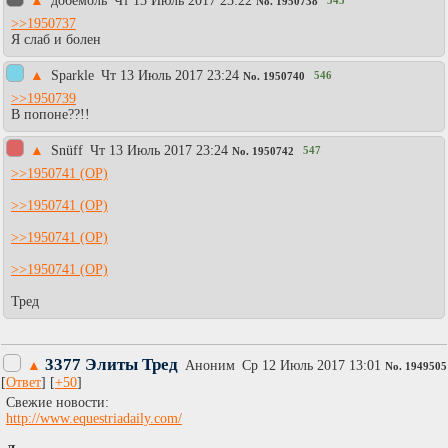
▲
добемоль
Чт 13 Июль 2017 23:22
No.
1950738
>>1950737
Я слаб и болен
▲
Sparkle
Чт 13 Июль 2017 23:24
546
No.
1950740
>>1950739
В попоне??!!
▲
Snüff
Чт 13 Июль 2017 23:24
547
No.
1950742
>>1950741
>>1950741
>>1950741
>>1950741
Тред
3377 Элиты Тред
▲
Аноним
Ср 12 Июль 2017 13:01
No.
1949505
[
Ответ
] [
+50
]
Cвежие новости:
http://www.equestriadaily.com/