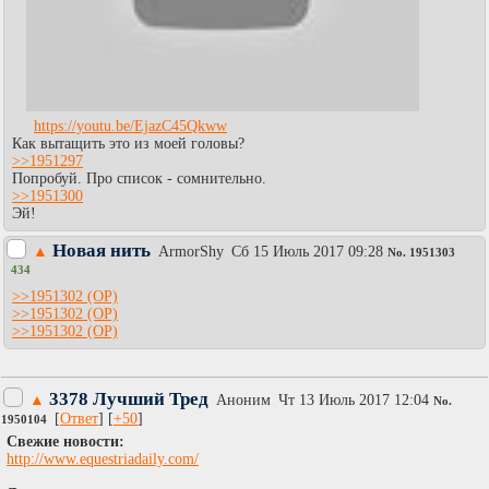
https://youtu.be/EjazC45Qkww
Как вытащить это из моей головы?
>>1951297
Попробуй. Про список - сомнительно.
>>1951300
Эй!
Новая нить
▲
АrmоrShy
Сб 15 Июль 2017 09:28
No.
1951303
434
>>1951302
>>1951302
>>1951302
3378 Лучший Тред
▲
Аноним
Чт 13 Июль 2017 12:04
No.
[
Ответ
] [
+50
]
1950104
Cвежие новости:
http://www.equestriadaily.com/