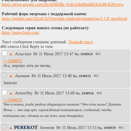
https://drive.google.com/file/d/0B2Be_Po6v3obd0huRHAtSnByR28/view
Рабочий форк оверчана с поддержкой капчи:
https://github.com/AliceCA/Overchan-Android/releases/tag/1.5.8_unofficial
Следующая серия нового сезона (не работает):
https://ponyclock.com/
Текст сообщения слишком длинный.
Полный текст
.
460 ответа Click Reply to view.
▲
Аска-кун
Вт 11 Июль 2017 13:47
462
No.
1948934
>>1948931
Ага, хорошо хоть не месяц.
▲
Аноним
Вт 11 Июль 2017 13:48
463
No.
1948935
Запилю
▲
АrmоrShy
Вт 11 Июль 2017 13:49
464
No.
1948936
>>1948933
Что я поняла, когда увидела общающихся мемами? Что есть мемы? Диктат.
Мемы — это мир грёз, порождённый компьютером, созданный, чтобы
подчинить нас, сделать из нас всего лишь батарейки.
PEREKOT
▲
Аноним
Вт 11 Июль 2017 13:53
465
No.
1948939