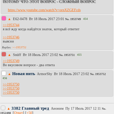
ПОТОМУ ЧТО ЭТОТ ВОПРОС - СЛОЖНЫЙ ВОПРОС
https://www.youtube.com/watch?v=ornXZGEFcds
▲
E62-0478
Вт 18 Июль 2017 23:01
454
No.
1953749
>>1953744
я всё жду когда найдётся знаток, который ответит
>>1953746
выясни
>>1953751
▲
Snüff
Вт 18 Июль 2017 23:02
455
No.
1953751
>>1953749
Во вкусовом вопросе - два ответа
Новая нить
▲
АrmоrShy
Вт 18 Июль 2017 23:02
No.
1953752
456
>>1953750
>>1953750
>>1953750
3382 Главный тред
▲
Аноним
Пy 17 Июль 2017 12:11
No.
[
Ответ
] [
+50
]
1952498