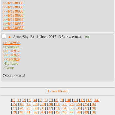
>>/b/1948938
>>/b/1948938
>>/b/1948938
>>/b/1948938
>>/b/1948938
>>/b/1948938
>>/b/1948938
▲
АrmоrShy
Вт 11 Июль 2017 13:54
466
No.
1948940
>>1948937
>троллинг...
>>1948917
>>1948927
>>1948929
>Ну такое
>Такое
Учусь у лучших!
[
]
[
0
] [
1
] [
2
] [
3
] [
4
] [
5
] [
6
] [
7
] [
8
] [
9
] [
10
] [
11
] [
12
] [
13
] [
14
]
[
15
] [
16
] [
17
] [
18
] [
19
] [
20
] [
21
] [
22
] [
23
] [
24
] [
25
] [
26
]
[
27
] [
28
] [
29
] [
30
] [
31
] [
32
] [
33
] [
34
] [
35
] [
36
] [
37
] [
38
]
[
39
] [
40
] [
41
] [
42
] [
43
] [
44
] [
45
] [
46
] [
47
] [
48
] [
49
] [
50
]