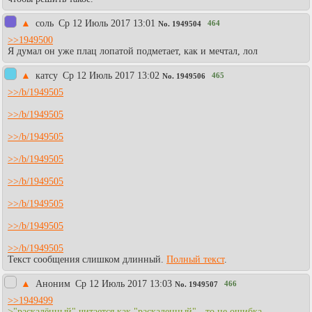
▲
соль
Ср 12 Июль 2017 13:01
464
No.
1949504
>>1949500
Я думал он уже плац лопатой подметает, как и мечтал, лол
▲
катсу
Ср 12 Июль 2017 13:02
465
No.
1949506
>>/b/1949505
>>/b/1949505
>>/b/1949505
>>/b/1949505
>>/b/1949505
>>/b/1949505
>>/b/1949505
>>/b/1949505
Текст сообщения слишком длинный.
Полный текст
.
▲
Аноним
Ср 12 Июль 2017 13:03
466
No.
1949507
>>1949499
>"раскалённый" читается как "раскаленный" - то не ошибка.