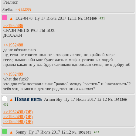
Реалист.
>>1952501
▲
E62-0478
Пy 17 Июль 2017 12:11
431
No.
1952499
>>1952486
СРАЗИ МЕНЯ РАЗ ТЫ БОХ
ДОХАЖИ
>>1952488
да не обязательно
ну, если не совсем полное затворничество, по крайней мере.
еееее, память обо мне будет жить в мифах успешных людей
правда какая-то у вас будет слишком однополая семья, не к добру мб
>>1952489
what the fuck?
кто для тебя поставил знак "равно" между "растить" и "насиловать"?
тебя что, самого в детстве родственники
няшили
?
Новая нить
▲
АrmоrShy
Пy 17 Июль 2017 12:12
No.
1952500
432
>>1952498
>>1952498
>>1952498
▲
Sonny
Пy 17 Июль 2017 12:12
433
No.
1952501