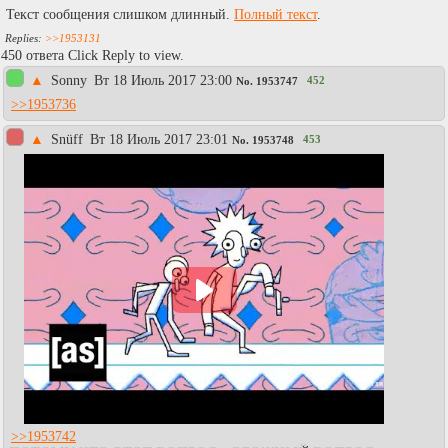
Текст сообщения слишком длинный.
Полный текст
.
>>1953131
450 ответа Click Reply to view.
▲
Sonny
Вт 18 Июль 2017 23:00
452
No.
1953747
>>1953736
▲
Snüff
Вт 18 Июль 2017 23:01
453
No.
1953748
>>1953742