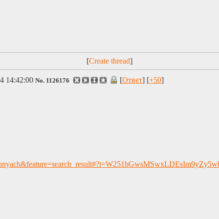
[
]
4 14:42:00
[
Ответ
] [
+50
]
No.
1126176
d=org.ponyach&feature=search_result#?t=W251bGwsMSwxLDEsIm9yZy