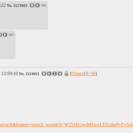
:22
No.
1125665
506
507
 13:59:10
[
Ответ
] [
+50
]
No.
1124611
d=org.ponyach&feature=search_result#?t=W251bGwsMSwxLDEsIm9yZy