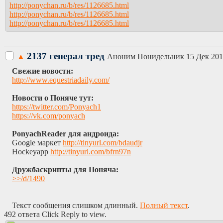
http://ponychan.ru/b/res/1126685.html
http://ponychan.ru/b/res/1126685.html
http://ponychan.ru/b/res/1126685.html
2137 генерал тред
▲
Аноним
Понидельник 15 Дек 201
Свежие новости:
http://www.equestriadaily.com/
Новости о Поняче тут:
https://twitter.com/Ponyach1
https://vk.com/ponyach
PonyachReader для андроида:
Google маркет
http://tinyurl.com/bdaudjr
Hockeyapp
http://tinyurl.com/bfrn97n
Дружбаскрипты для Поняча:
>>/d/1490
Текст сообщения слишком длинный.
Полный текст
.
492 ответа Click Reply to view.