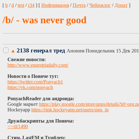
[
b
/
d
/
test
/
r34
] [
Информация
/
Почта
/
Чейнжлог
/
Донат
]
/b/ - was never good
2138 генерал тред
▲
Аноним
Понидельник 15 Дек 201
Свежие новости:
http://www.equestriadaily.com/
Новости о Поняче тут:
https://twitter.com/Ponyach1
https://vk.com/ponyach
PonyachReader для андроида:
Google маркет
https://play.google.com/store/apps/details?i
Hockeyapp
https://rink.hockeyapp.net/users/sign_in
Дружбаскрипты для Поняча:
>>/d/1490
Стим, LastFM и Тумблер: