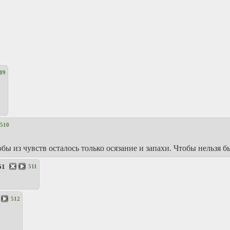
09
510
тобы из чувств осталось только осязание и запахи. Чтобы нельз
51
511
512