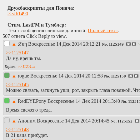
Дружбаскрипты для Поняча:
>>/d/1490
Стим, LastFM и Тумблер:
Текст сообщения слишком длинный.
Полный текст
.
507 ответа Click Reply to view.
▲
ℒuη
Воскресенье 14 Дек 2014 20:12:21
No.
1125149
5
>>1125147
Да ну, врешь ты.
>>1125152
▲
rogue
Воскресенье 14 Дек 2014 20:12:58
No.
1125150
>>1125145
Можно связать, заткнуть уши, рот, закрыть глаза повязкой. Ч
▲
RedEYEPony
Воскресенье 14 Дек 2014 20:13:40
No.
11251
Время свежего треда.
▲
Аноним
Воскресенье 14 Дек 2014 20:14:45
No.
1125152
>>1125148
В 21 каца прибудет.