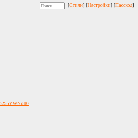
[
Стили
]
[
Настройки
]
[
Пасскод
]
5wb255YWNoIl0