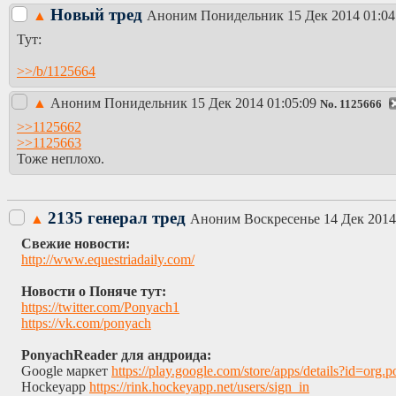
Новый тред
▲
Аноним
Понидельник 15 Дек 2014 01:04
Тут:
>>/b/1125664
▲
Аноним
Понидельник 15 Дек 2014 01:05:09
No.
1125666
>>1125662
>>1125663
Тоже неплохо.
2135 генерал тред
▲
Аноним
Воскресенье 14 Дек 2014
Свежие новости:
http://www.equestriadaily.com/
Новости о Поняче тут:
https://twitter.com/Ponyach1
https://vk.com/ponyach
PonyachReader для андроида:
Google маркет
https://play.google.com/store/apps/details?i
Hockeyapp
https://rink.hockeyapp.net/users/sign_in