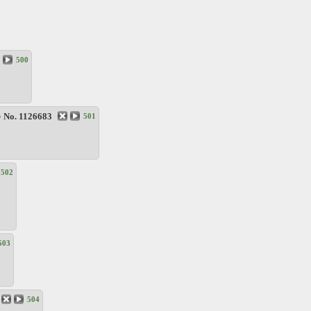
500
6
No.
1126683
501
502
503
504