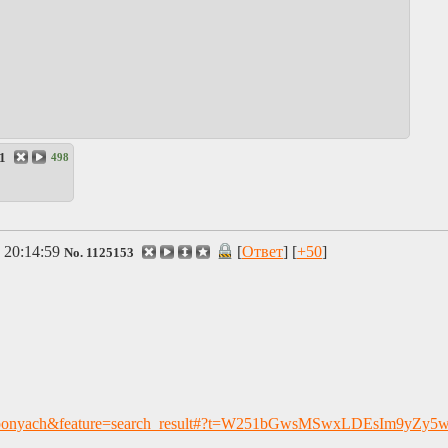
1
498
 20:14:59
[
Ответ
] [
+50
]
No.
1125153
id=org.ponyach&feature=search_result#?t=W251bGwsMSwxLDEsIm9yZ