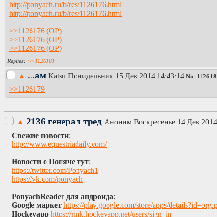
http://ponyach.ru/b/res/1126176.html
http://ponyach.ru/b/res/1126176.html
>>1126176
>>1126176
>>1126176
>>1126181
...ам
▲
Каtsu
Понидельник 15 Дек 2014 14:43:14
No.
112618
>>1126179
2136 генерал тред
▲
Аноним
Воскресенье 14 Дек 2014
Свежие новости
:
http://www.equestriadaily.com/
Новости о Поняче тут
:
https://twitter.com/Ponyach1
https://vk.com/ponyach
PonyachReader для андроида
:
Google маркет
https://play.google.com/store/apps/details?
Hockeyapp
https://rink.hockeyapp.net/users/sign_in