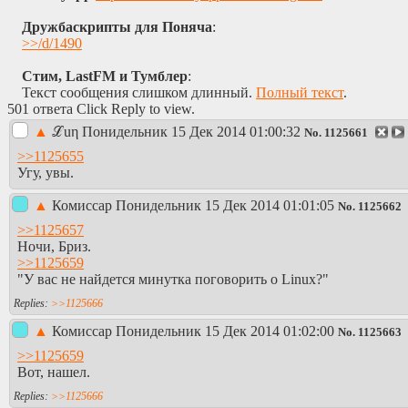
Дружбаскрипты для Поняча
:
>>/d/1490
Стим, LastFM и Тумблер
:
Текст сообщения слишком длинный.
Полный текст
.
501 ответа Click Reply to view.
▲
ℒuη
Понидельник 15 Дек 2014 01:00:32
No.
1125661
>>1125655
Угу, увы.
▲
Комиссар
Понидельник 15 Дек 2014 01:01:05
No.
1125662
>>1125657
Ночи, Бриз.
>>1125659
"У вас не найдется минутка поговорить о Linux?"
>>1125666
▲
Комиссар
Понидельник 15 Дек 2014 01:02:00
No.
1125663
>>1125659
Вот, нашел.
>>1125666