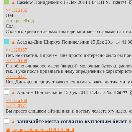
▲
Caselow
Понидельник 15 Дек 2014 14:41:11
No.
1126174
>>1126166
ОМГ.
>пикрелейтед
Лол.
С какого хрена на дерьмотиваторе запятые со словами слитно
▲
Асад ад-Дин Ширкух
Понидельник 15 Дек 2014 14:41:3
>>1126167
Нет, не ответил. Впрочем, мне просто интересно было бы пон
>>1126168
Я люблю оливковое масло (жирый), молочные булочки (молоч
так, и уже после привязать к нему определенные характерис
>>1126171
Нет, Дискорд оперирует качественными характеристиками, у 
▲
Аноним
Понидельник 15 Дек 2014 14:42:13
No.
1126177
>>1126168
>>1126171
Вы просто слишком айтишники и потому лелеете эту идею, чт
занимайте места согласно купленым билет
▲
К
http://ponyach.ru/b/res/1126176.html