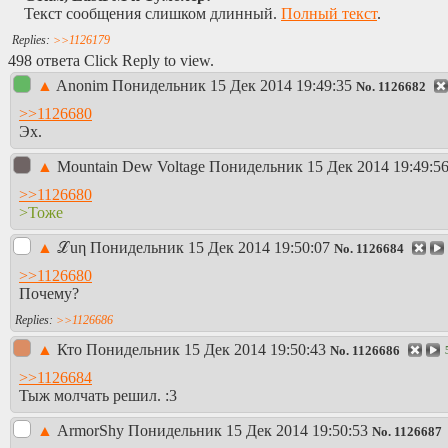
Текст сообщения слишком длинный.
Полный текст
.
>>1126179
498 ответа Click Reply to view.
▲
Anonim
Понидельник 15 Дек 2014 19:49:35
No.
1126682
>>1126680
Эх.
▲
Mountain Dew Voltage
Понидельник 15 Дек 2014 19:49:5
>>1126680
>Тоже
▲
ℒuη
Понидельник 15 Дек 2014 19:50:07
No.
1126684
>>1126680
Почему?
>>1126686
▲
Кто
Понидельник 15 Дек 2014 19:50:43
No.
1126686
>>1126684
Тыж молчать решил. :3
▲
АrmorShy
Понидельник 15 Дек 2014 19:50:53
No.
1126687