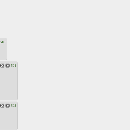
503
504
505