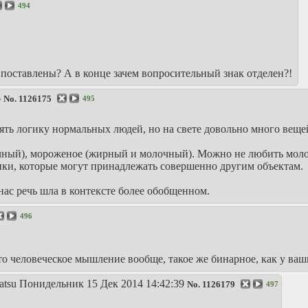
494
 поставлены? А в конце зачем вопросительный знак отделен?!
6
No.
1126175
495
ять логику нормальных людей, но на свете довольно много вещей,
ный), мороженое (жирный и молочный). Можно не любить молок
тики, которые могут принадлежать совершенно другим объектам.
нас речь шла в контексте более обобщенном.
496
о человеческое мышление вообще, такое же бинарное, как у ваш
аtsu
Понидельник 15 Дек 2014 14:42:39
No.
1126179
497