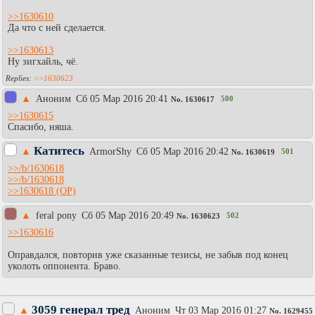
>>1630610
Да что с ней сделается.
>>1630613
Ну зигхайль, чё.
>>1630623
▲
Aнoним
Сб 05 Мар 2016 20:41
500
No.
1630617
>>1630615
Спасибо, няша.
Катитесь
▲
АrmоrShy
Сб 05 Мар 2016 20:42
501
No.
1630619
>>/b/1630618
>>/b/1630618
>>1630618
▲
feral pony
Сб 05 Мар 2016 20:49
502
No.
1630623
>>1630616
Оправдался, повторив уже сказанные тезисы, не забыв под конец
уколоть оппонента. Браво.
3059 генерал тред
▲
Аноним
Чт 03 Мар 2016 01:27
No.
1629455