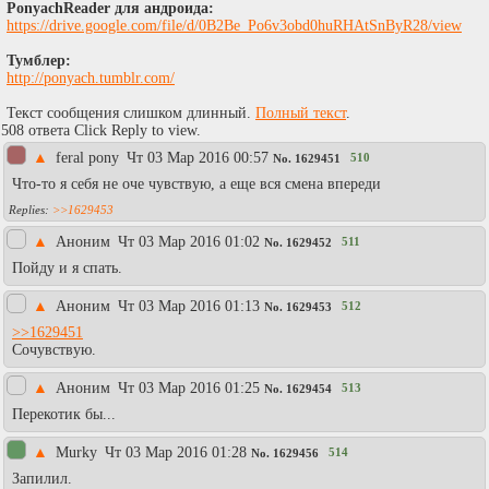
PonyachReader для андроида:
https://drive.google.com/file/d/0B2Be_Po6v3obd0huRHAtSnByR28/view
Тумблер:
http://ponyach.tumblr.com/
Текст сообщения слишком длинный.
Полный текст
.
508 ответа Click Reply to view.
▲
feral pony
Чт 03 Мар 2016 00:57
510
No.
1629451
Что-то я себя не оче чувствую, а еще вся смена впереди
>>1629453
▲
Аноним
Чт 03 Мар 2016 01:02
511
No.
1629452
Пойду и я спать.
▲
Аноним
Чт 03 Мар 2016 01:13
512
No.
1629453
>>1629451
Сочувствую.
▲
Аноним
Чт 03 Мар 2016 01:25
513
No.
1629454
Перекотик бы...
▲
Murky
Чт 03 Мар 2016 01:28
514
No.
1629456
Запилил.