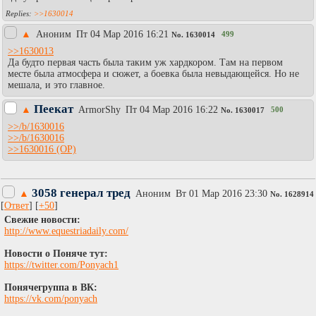
>>1630014
▲
Аноним
Пт 04 Мар 2016 16:21
499
No.
1630014
>>1630013
Да будто первая часть была таким уж хардкором. Там на первом
месте была атмосфера и сюжет, а боевка была невыдающейся. Но не
мешала, и это главное.
Пеекат
▲
АrmоrShy
Пт 04 Мар 2016 16:22
500
No.
1630017
>>/b/1630016
>>/b/1630016
>>1630016
3058 генерал тред
▲
Аноним
Вт 01 Мар 2016 23:30
No.
1628914
[
Ответ
] [
+50
]
Свежие новости:
http://www.equestriadaily.com/
Новости о Поняче тут:
https://twitter.com/Ponyach1
Понячегруппа в ВК:
https://vk.com/ponyach