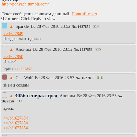
http://ponyach.tumblr.com/
Текст сообщения слишком длинный.
Полный текст
.
512 ответа Click Reply to view.
▲
Sparkle
Вc 28 Фев 2016 23:52
514
No.
1627852
>>1627849
Поздравляю, однако.
▲
Аноним
Вc 28 Фев 2016 23:52
515
No.
1627853
>>1627850
И как?
>>1627857
▲
Cpt. Wolf
Вc 28 Фев 2016 23:53
516
No.
1627855
эйэй я создам
3056 генерал тред
▲
Аноним
Вc 28 Фев 2016 23:53
No.
517
1627856
здесь:
>>/b/1627854
>>/b/1627854
>>/b/1627854