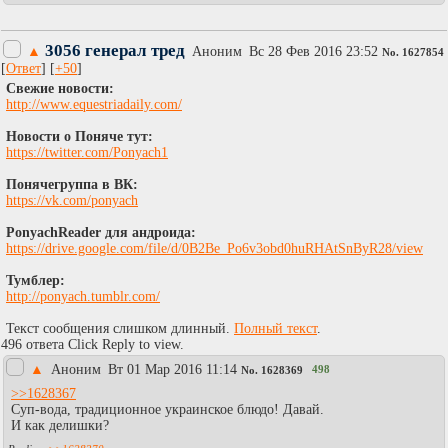
3056 генерал тред
▲
Аноним
Вc 28 Фев 2016 23:52
No.
1627854
[
Ответ
] [
+50
]
Свежие новости:
http://www.equestriadaily.com/
Новости о Поняче тут:
https://twitter.com/Ponyach1
Понячегруппа в ВК:
https://vk.com/ponyach
PonyachReader для андроида:
https://drive.google.com/file/d/0B2Be_Po6v3obd0huRHAtSnByR28/view
Тумблер:
http://ponyach.tumblr.com/
Текст сообщения слишком длинный.
Полный текст
.
496 ответа Click Reply to view.
▲
Аноним
Вт 01 Мар 2016 11:14
498
No.
1628369
>>1628367
Суп-вода, традиционное украинское блюдо! Давай.
И как делишки?