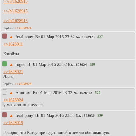
>>/b/1628915
>>/b/1628915
>>/b/1628915
>>1628924
▲
feral pony
Вт 01 Мар 2016 23:32
527
No.
1628923
>>1628911
Кокойты
▲
rogue
Вт 01 Мар 2016 23:32
528
No.
1628924
>>1628921
Лалка.
>>1628928
▲
Аноним
Вт 01 Мар 2016 23:32
529
No.
1628928
>>1628924
у меня оп-пик лучше
▲
feral pony
Вт 01 Мар 2016 23:33
530
No.
1628930
>>1628919
Говорят, что Катсу приведет поней в землю обетованную.