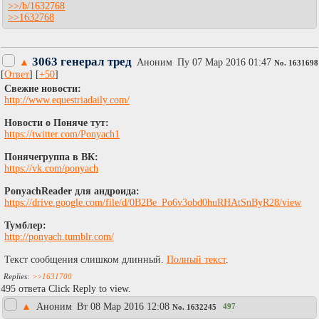
>>/b/1632768
>>1632768
3063 генерал тред
▲
Аноним
Пy 07 Мар 2016 01:47
No.
1631698
[
Ответ
] [
+50
]
Свежие новости:
http://www.equestriadaily.com/
Новости о Поняче тут:
https://twitter.com/Ponyach1
Понячегруппа в ВК:
https://vk.com/ponyach
PonyachReader для андроида:
https://drive.google.com/file/d/0B2Be_Po6v3obd0huRHAtSnByR28/view
Тумблер:
http://ponyach.tumblr.com/
Текст сообщения слишком длинный.
Полный текст
.
>>1631700
495 ответа Click Reply to view.
▲
Аноним
Вт 08 Мар 2016 12:08
497
No.
1632245