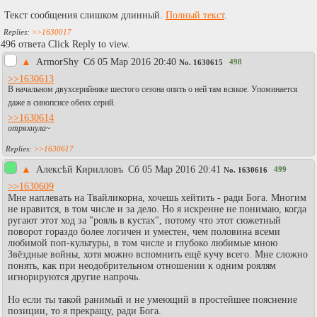
Текст сообщения слишком длинный.
Полный текст
.
>>1630017
496 ответа Click Reply to view.
▲
АrmоrShy
Сб 05 Мар 2016 20:40
498
No.
1630615
>>1630613
В начальном двухсерийнике шестого сезона опять о ней там всякое. Упоминается
даже в синопсисе обеих серий.
>>1630614
отряхнула
~
>>1630617
▲
Алексѣй Кирилловъ
Сб 05 Мар 2016 20:41
499
No.
1630616
>>1630609
Мне наплевать на Твайликорна, хочешь хейтить - ради Бога. Многим
не нравится, в том числе и за дело. Но я искренне не понимаю, когда
ругают этот ход за "рояль в кустах", потому что этот сюжетный
поворот гораздо более логичен и уместен, чем половина всеми
любимой поп-культуры, в том числе и глубоко любимые мною
Звёздные войны, хотя можно вспомнить ещё кучу всего. Мне сложно
понять, как при неодобрительном отношении к одним роялям
игнорируются другие напрочь.
Но если ты такой ранимый и не умеющий в простейшее пояснение
позиции, то я прекращу, ради Бога.