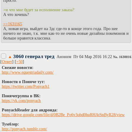
Просто.
>и что мне будет за исполнение заказа?
А что хочешь?
>>1631165
А, новая игра, выйдет на 3дс где-то в конце этого года. Про нее
ничего не знаю, т.к. мне как-то не очень новые дизайны покемонов и
больше нравится классика.
3060 генерал тред
▲
Аноним
Пт 04 Мар 2016 16:22
No.
1630016
[
Ответ
] [
+50
]
Свежие новости:
http://www.equestriadaily.com/
Новости о Поняче тут:
https://twitter.com/Ponyach1
Понячегруппа в ВК:
https://vk.com/ponyach
PonyachReader для андроида:
https://drive.google.com/file/d/0B2Be_Po6v3obd0huRHAtSnByR28/view
Тумблер:
http://ponyach.tumblr.com/