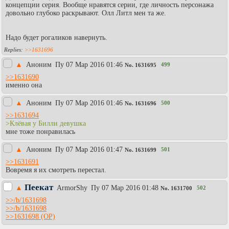
концепции серия. Вообще нравятся серии, где личность персонажа
довольно глубоко раскрывают. Олл Литл мен та же.
Надо будет рогаликов навернуть.
>>1631696
▲
Аноним
Пy 07 Мар 2016 01:46
499
No.
1631695
>>1631690
именно она
▲
Аноним
Пy 07 Мар 2016 01:46
500
No.
1631696
>>1631694
>Клёвая у Билли девушка
мне тоже понравилась
▲
Аноним
Пy 07 Мар 2016 01:47
501
No.
1631699
>>1631691
Вовремя я их смотреть перестал.
Пеекат
▲
АrmоrShy
Пy 07 Мар 2016 01:48
502
No.
1631700
>>/b/1631698
>>/b/1631698
>>1631698