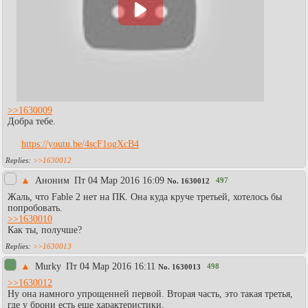
>>1630009
Добра тебе.
https://youtu.be/4scF1ogXcB4
>>1630012
▲
Аноним
Пт 04 Мар 2016 16:09
497
No.
1630012
Жаль, что Fable 2 нет на ПК. Она куда круче третьей, хотелось бы
попробовать.
>>1630010
Как ты, получше?
>>1630013
▲
Murky
Пт 04 Мар 2016 16:11
498
No.
1630013
>>1630012
Ну она намного упрощенней первой. Вторая часть, это такая третья,
где у брони есть еще характеристики.