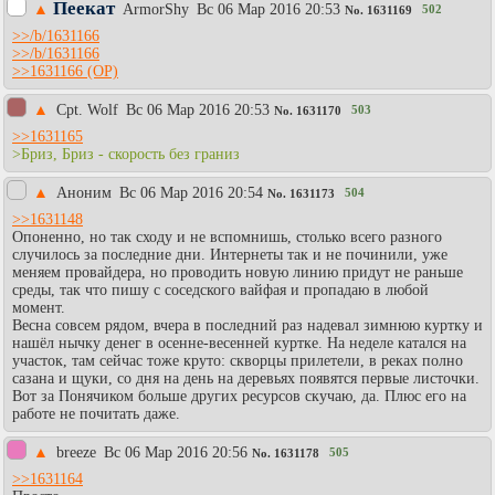
Пеекат
▲
АrmоrShy
Вc 06 Мар 2016 20:53
502
No.
1631169
>>/b/1631166
>>/b/1631166
>>1631166
▲
Cpt. Wolf
Вc 06 Мар 2016 20:53
503
No.
1631170
>>1631165
>Бриз, Бриз - скорость без граниз
▲
Аноним
Вc 06 Мар 2016 20:54
504
No.
1631173
>>1631148
Опоненно, но так сходу и не вспомнишь, столько всего разного
случилось за последние дни. Интернеты так и не починили, уже
меняем провайдера, но проводить новую линию придут не раньше
среды, так что пишу с соседского вайфая и пропадаю в любой
момент.
Весна совсем рядом, вчера в последний раз надевал зимнюю куртку и
нашёл нычку денег в осенне-весенней куртке. На неделе катался на
участок, там сейчас тоже круто: скворцы прилетели, в реках полно
сазана и щуки, со дня на день на деревьях появятся первые листочки.
Вот за Понячиком больше других ресурсов скучаю, да. Плюс его на
работе не почитать даже.
▲
breeze
Вc 06 Мар 2016 20:56
505
No.
1631178
>>1631164