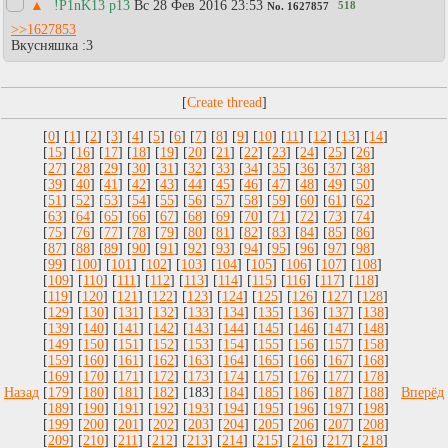
▲
!P1nK13 p13
Вc 28 Фев 2016 23:53
518
No.
1627857
>>1627853
Вкусняшка :3
[
]
[
0
] [
1
] [
2
] [
3
] [
4
] [
5
] [
6
] [
7
] [
8
] [
9
] [
10
] [
11
] [
12
] [
13
] [
14
]
[
15
] [
16
] [
17
] [
18
] [
19
] [
20
] [
21
] [
22
] [
23
] [
24
] [
25
] [
26
]
[
27
] [
28
] [
29
] [
30
] [
31
] [
32
] [
33
] [
34
] [
35
] [
36
] [
37
] [
38
]
[
39
] [
40
] [
41
] [
42
] [
43
] [
44
] [
45
] [
46
] [
47
] [
48
] [
49
] [
50
]
[
51
] [
52
] [
53
] [
54
] [
55
] [
56
] [
57
] [
58
] [
59
] [
60
] [
61
] [
62
]
[
63
] [
64
] [
65
] [
66
] [
67
] [
68
] [
69
] [
70
] [
71
] [
72
] [
73
] [
74
]
[
75
] [
76
] [
77
] [
78
] [
79
] [
80
] [
81
] [
82
] [
83
] [
84
] [
85
] [
86
]
[
87
] [
88
] [
89
] [
90
] [
91
] [
92
] [
93
] [
94
] [
95
] [
96
] [
97
] [
98
]
[
99
] [
100
] [
101
] [
102
] [
103
] [
104
] [
105
] [
106
] [
107
] [
108
]
[
109
] [
110
] [
111
] [
112
] [
113
] [
114
] [
115
] [
116
] [
117
] [
118
]
[
119
] [
120
] [
121
] [
122
] [
123
] [
124
] [
125
] [
126
] [
127
] [
128
]
[
129
] [
130
] [
131
] [
132
] [
133
] [
134
] [
135
] [
136
] [
137
] [
138
]
[
139
] [
140
] [
141
] [
142
] [
143
] [
144
] [
145
] [
146
] [
147
] [
148
]
[
149
] [
150
] [
151
] [
152
] [
153
] [
154
] [
155
] [
156
] [
157
] [
158
]
[
159
] [
160
] [
161
] [
162
] [
163
] [
164
] [
165
] [
166
] [
167
] [
168
]
[
169
] [
170
] [
171
] [
172
] [
173
] [
174
] [
175
] [
176
] [
177
] [
178
]
Назад
[
179
] [
180
] [
181
] [
182
] [183] [
184
] [
185
] [
186
] [
187
] [
188
]
Вперёд
[
189
] [
190
] [
191
] [
192
] [
193
] [
194
] [
195
] [
196
] [
197
] [
198
]
[
199
] [
200
] [
201
] [
202
] [
203
] [
204
] [
205
] [
206
] [
207
] [
208
]
[
209
] [
210
] [
211
] [
212
] [
213
] [
214
] [
215
] [
216
] [
217
] [
218
]