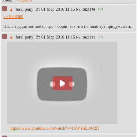
>>1628370
▲
feral pony
Вт 01 Мар 2016 11:15
499
No.
1628370
>>1628369
Наше традиционное блюдо - борщ, так что не надо тут придумывать.
▲
feral pony
Вт 01 Мар 2016 11:16
500
No.
1628371
https://www.youtube.com/watch?v=1SWYoEOU2fI