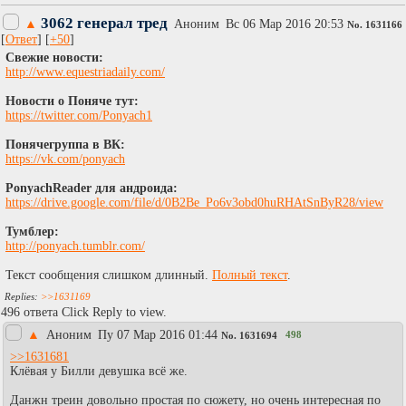
3062 генерал тред
▲
Аноним
Вc 06 Мар 2016 20:53
No.
1631166
[
Ответ
] [
+50
]
Свежие новости:
http://www.equestriadaily.com/
Новости о Поняче тут:
https://twitter.com/Ponyach1
Понячегруппа в ВК:
https://vk.com/ponyach
PonyachReader для андроида:
https://drive.google.com/file/d/0B2Be_Po6v3obd0huRHAtSnByR28/view
Тумблер:
http://ponyach.tumblr.com/
Текст сообщения слишком длинный.
Полный текст
.
>>1631169
496 ответа Click Reply to view.
▲
Аноним
Пy 07 Мар 2016 01:44
498
No.
1631694
>>1631681
Клёвая у Билли девушка всё же.
Данжн треин довольно простая по сюжету, но очень интересная по