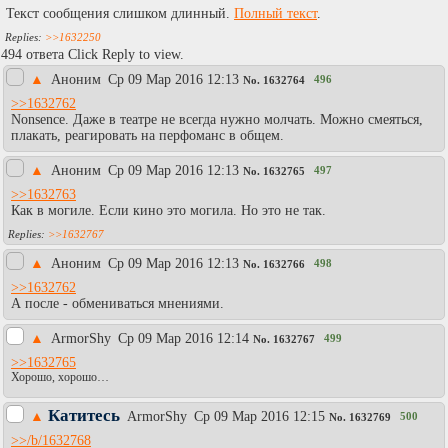
Текст сообщения слишком длинный.
Полный текст
.
>>1632250
494 ответа Click Reply to view.
▲
Аноним
Ср 09 Мар 2016 12:13
496
No.
1632764
>>1632762
Nonsence. Даже в театре не всегда нужно молчать. Можно смеяться,
плакать, реагировать на перфоманс в общем.
▲
Аноним
Ср 09 Мар 2016 12:13
497
No.
1632765
>>1632763
Как в могиле. Если кино это могила. Но это не так.
>>1632767
▲
Аноним
Ср 09 Мар 2016 12:13
498
No.
1632766
>>1632762
А после - обмениваться мнениями.
▲
АrmоrShy
Ср 09 Мар 2016 12:14
499
No.
1632767
>>1632765
Хорошо, хорошо…
Катитесь
▲
АrmоrShy
Ср 09 Мар 2016 12:15
500
No.
1632769
>>/b/1632768