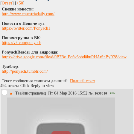
[
Ответ
] [
+50
]
Свежие новости
:
http://www.equestriadaily.com/
Новости о Поняче тут
:
https://twitter.com/Ponyach1
Понячегруппа в ВК
:
https://vk.com/ponyach
PonyachReader для андроида
:
https://drive.google.com/file/d/0B2Be_Po6v3obd0huRHAtSnByR28/view
Тумблер
:
http://ponyach.tumblr.com/
Текст сообщения слишком длинный.
Полный текст
.
494 ответа Click Reply to view.
▲
Твайлистрадалец
Пт 04 Мар 2016 15:52
496
No.
1630010