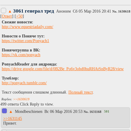
3061 генерал тред
▲
Аноним
Сб 05 Мар 2016 20:41
No.
1630618
[
Ответ
] [
+50
]
Свежие новости:
http://www.equestriadaily.com/
Новости о Поняче тут:
https://twitter.com/Ponyach1
Понячегруппа в ВК:
https://vk.com/ponyach
PonyachReader для андроида:
https://drive.google.com/file/d/0B2Be_Po6v3obd0huRHAtSnByR28/view
Тумблер:
http://ponyach.tumblr.com/
Текст сообщения слишком длинный.
Полный текст
.
>>1630619
499 ответа Click Reply to view.
▲
Mondbeschienen
Вc 06 Мар 2016 20:53
501
No.
1631168
>>1631145
Привет.