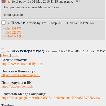
▲
feral pony
Вт 01 Мар 2016 11:19
501
No.
1628372
Поиграю часик в новый Master of Orion
годно сделали
Пеекат
▲
АrmоrShy
Вт 01 Мар 2016 11:20
502
No.
1628374
>>/b/1628373
>>/b/1628373
>>1628373
3055 генерал тред
▲
Аноним
Сб 27 Фев 2016 20:31
No.
1627308
[
Ответ
] [
+50
]
Свежие новости:
http://www.equestriadaily.com/
Новости о Поняче тут:
https://twitter.com/Ponyach1
Понячегруппа в ВК:
https://vk.com/ponyach
PonyachReader для андроида:
https://drive.google.com/file/d/0B2Be_Po6v3obd0huRHAtSnByR28/view
Тумблер: