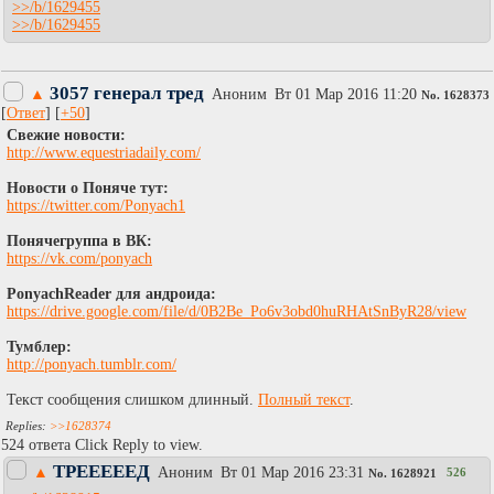
>>/b/1629455
>>/b/1629455
3057 генерал тред
▲
Аноним
Вт 01 Мар 2016 11:20
No.
1628373
[
Ответ
] [
+50
]
Свежие новости:
http://www.equestriadaily.com/
Новости о Поняче тут:
https://twitter.com/Ponyach1
Понячегруппа в ВК:
https://vk.com/ponyach
PonyachReader для андроида:
https://drive.google.com/file/d/0B2Be_Po6v3obd0huRHAtSnByR28/view
Тумблер:
http://ponyach.tumblr.com/
Текст сообщения слишком длинный.
Полный текст
.
>>1628374
524 ответа Click Reply to view.
ТРЕЕЕЕЕД
▲
Аноним
Вт 01 Мар 2016 23:31
526
No.
1628921