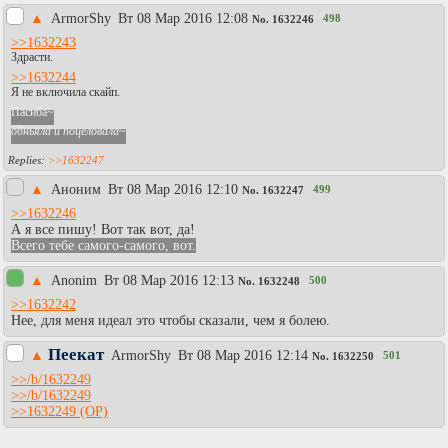
▲
АrmоrShy
Вт 08 Мар 2016 12:08
498
No.
1632246
>>1632243
Здрасти.
>>1632244
Я не включила скайп.
Пасиба~
обньяла и поцеловала
~
>>1632247
▲
Аноним
Вт 08 Мар 2016 12:10
499
No.
1632247
>>1632246
А я все пишу! Вот так вот, да!
Всего тебе самого-самого, вот.
▲
Anonim
Вт 08 Мар 2016 12:13
500
No.
1632248
>>1632242
Нее, для меня идеал это чтобы сказали, чем я болею.
Пеекат
▲
АrmоrShy
Вт 08 Мар 2016 12:14
501
No.
1632250
>>/b/1632249
>>/b/1632249
>>1632249