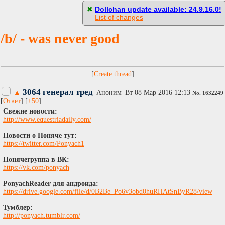
[
Пасскод
]
✖
Dollchan update available: 24.9.16.0!
List of changes
/b/ - was never good
[
]
3064 генерал тред
▲
Аноним
Вт 08 Мар 2016 12:13
No.
1632249
[
Ответ
] [
+50
]
Свежие новости:
http://www.equestriadaily.com/
Новости о Поняче тут:
https://twitter.com/Ponyach1
Понячегруппа в ВК:
https://vk.com/ponyach
PonyachReader для андроида:
https://drive.google.com/file/d/0B2Be_Po6v3obd0huRHAtSnByR28/view
Тумблер:
http://ponyach.tumblr.com/