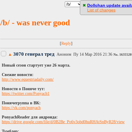
[
Пасскод
]
✖
Dollchan update availa
List of changes
/b/ - was never good
[
]
3070 генерал тред
▲
Аноним
Пy 14 Мар 2016 21:36
No.
1635520
Новый сезон стартует уже 26 марта.
Свежие новости:
http://www.equestriadaily.com/
Новости о Поняче тут:
https://twitter.com/Ponyach1
Понячегруппа в ВК:
https://vk.com/ponyach
PonyachReader для андроида:
https://drive.google.com/file/d/0B2Be_Po6v3obd0huRHAtSnByR28/view
Тумблер: