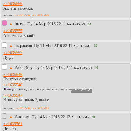
>>1635555
Ах, эти выселки.
>>1635564
,
>>1635566
▲
breeze
Пy 14 Мар 2016 22:11
38
No.
1635559
>>1635555
А шоколад какой?
▲
атараксия
Пy 14 Мар 2016 22:11
39
No.
1635560
>>1635557
Ну да
▲
АrmоrShy
Пy 14 Мар 2016 22:11
40
No.
1635561
>>1635545
Приятных сновидений.
>>1635546
Французский здорово, но всё же я не про него
, а про доход~
>>1635547
Не пойму как читать. Бросайте.
>>1635562
,
>>1635563
▲
Аноним
Пy 14 Мар 2016 22:12
41
No.
1635562
>>1635561
Дивайт.