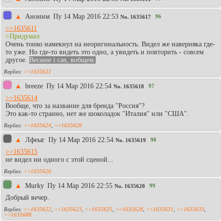
▲
Aнoним
Пy 14 Мар 2016 22:53
96
No.
1635617
>>1635611
>Придумал
Очень тонко намекнул на неоригинальность. Видел же наверняка где-
то уже. Но где-то видеть это одно, а увидеть и повторить - совсем
другое.
Because i can, вобщем.
>>1635621
▲
breeze
Пy 14 Мар 2016 22:54
97
No.
1635618
>>1635614
Вообще, что за название для бренда "Россия"?
Это как-то странно, нет же шоколадок "Италия" или "США".
>>1635624
,
>>1635628
▲
Лфеыг
Пy 14 Мар 2016 22:54
98
No.
1635619
>>1635615
не видел ни одного с этой сценой...
>>1635626
▲
Murky
Пy 14 Мар 2016 22:55
99
No.
1635620
Добрый вечер.
>>1635622
,
>>1635623
,
>>1635625
,
>>1635628
,
>>1635631
,
>>1635633
,
>>1635688