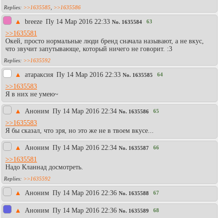
>>1635585
,
>>1635586
▲
breeze
Пy 14 Мар 2016 22:33
63
No.
1635584
>>1635581
Окей, просто нормальные люди бренд сначала называют, а не вкус,
что звучит запутывающе, который ничего не говорит. :3
>>1635592
▲
атараксия
Пy 14 Мар 2016 22:33
64
No.
1635585
>>1635583
Я в них не умею~
▲
Аноним
Пy 14 Мар 2016 22:34
65
No.
1635586
>>1635583
Я бы сказал, что зря, но это же не в твоем вкусе...
▲
Аноним
Пy 14 Мар 2016 22:34
66
No.
1635587
>>1635581
Надо Кланнад досмотреть.
>>1635592
▲
Аноним
Пy 14 Мар 2016 22:36
67
No.
1635588
▲
Aнoним
Пy 14 Мар 2016 22:36
68
No.
1635589