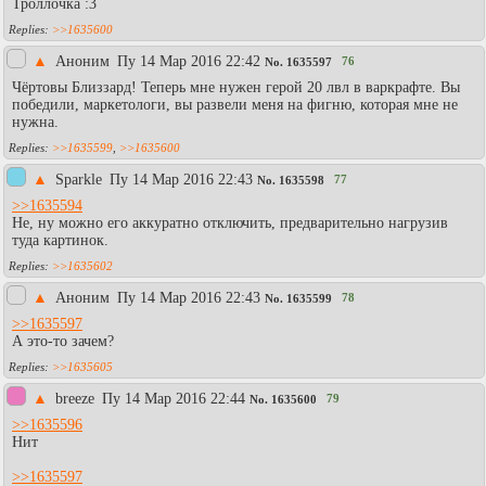
Троллочка :3
>>1635600
▲
Аноним
Пy 14 Мар 2016 22:42
76
No.
1635597
Чёртовы Близзард! Теперь мне нужен герой 20 лвл в варкрафте. Вы
победили, маркетологи, вы развели меня на фигню, которая мне не
нужна.
>>1635599
,
>>1635600
▲
Sparkle
Пy 14 Мар 2016 22:43
77
No.
1635598
>>1635594
Не, ну можно его аккуратно отключить, предварительно нагрузив
туда картинок.
>>1635602
▲
Аноним
Пy 14 Мар 2016 22:43
78
No.
1635599
>>1635597
А это-то зачем?
>>1635605
▲
breeze
Пy 14 Мар 2016 22:44
79
No.
1635600
>>1635596
Нит
>>1635597