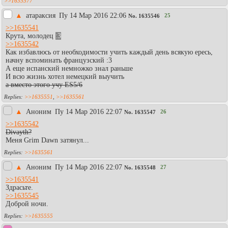
>>1635577
▲
атараксия
Пy 14 Мар 2016 22:06
25
No.
1635546
>>1635541
Крута, молодец
:3
>>1635542
Как избавлюсь от необходимости учить каждый день всякую ересь,
начну вспоминать французский :3
А еще испанский немножко знал раньше
И всю жизнь хотел немецкий выучить
а вместо этого учу ES5/6
>>1635551
,
>>1635561
▲
Аноним
Пy 14 Мар 2016 22:07
26
No.
1635547
>>1635542
Divayth?
Меня Grim Dawn затянул...
>>1635561
▲
Аноним
Пy 14 Мар 2016 22:07
27
No.
1635548
>>1635541
Здрасьте.
>>1635545
Доброй ночи.
>>1635555