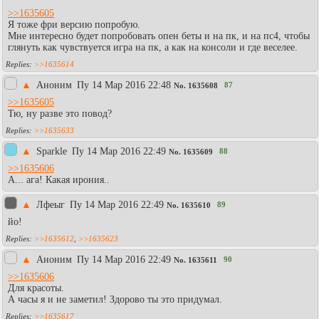
>>1635605
Я тоже фри версию попробую.
Мне интересно будет попробовать опен беты и на пк, и на пс4, чтобы
глянуть как чувствуется игра на пк, а как на консоли и где веселее.
>>1635614
▲
Аноним
Пy 14 Мар 2016 22:48
87
No.
1635608
>>1635605
Тю, ну разве это повод?
>>1635633
▲
Sparkle
Пy 14 Мар 2016 22:49
88
No.
1635609
>>1635606
А... ага! Какая ирония..
▲
Лфеыг
Пy 14 Мар 2016 22:49
89
No.
1635610
йо!
>>1635612
,
>>1635623
▲
Аноним
Пy 14 Мар 2016 22:49
90
No.
1635611
>>1635606
Для красоты.
А часы я и не заметил! Здорово ты это придумал.
>>1635617