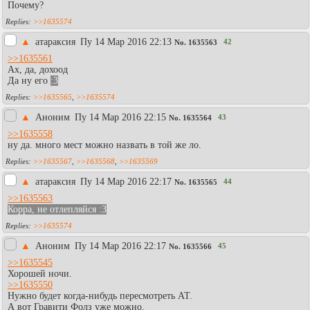
Почему?
>>1635574
▲
атараксия
Пy 14 Мар 2016 22:13
42
No.
1635563
>>1635561
Ах, да, дохоод
Да ну его
:3
>>1635565
,
>>1635574
▲
Аноним
Пy 14 Мар 2016 22:15
43
No.
1635564
>>1635558
ну да. много мест можно назвать в той же ло.
>>1635567
,
>>1635568
,
>>1635569
▲
атараксия
Пy 14 Мар 2016 22:17
44
No.
1635565
>>1635563
Корра, не отлепляйся :3
>>1635574
▲
Аноним
Пy 14 Мар 2016 22:17
45
No.
1635566
>>1635545
Хорошей ночи.
>>1635550
Нужно будет когда-нибудь пересмотреть АТ.
А вот Гравити Фолз уже можно.