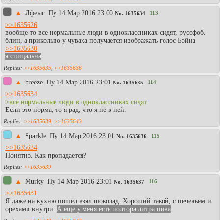
▲
Лфеыг
Пy 14 Мар 2016 23:00
113
No.
1635634
>>1635626
вообще-то все нормальные люди в одноклассниках сидят, русофоб.
блин, а прикольно у чувака получается изображать голос Бэйна
>>1635630
я спицальна
>>1635635
,
>>1635636
▲
breeze
Пy 14 Мар 2016 23:01
114
No.
1635635
>>1635634
>все нормальные люди в одноклассниках сидят
Если это норма, то я рад, что я не в ней.
>>1635639
,
>>1635643
▲
Sparkle
Пy 14 Мар 2016 23:01
115
No.
1635636
>>1635634
Понятно. Как пропадается?
>>1635639
▲
Murky
Пy 14 Мар 2016 23:01
116
No.
1635637
>>1635631
Я даже на кухню пошел взял шоколад. Хороший такой, с печеньем и
орехами внутри.
А еще у меня есть полтора литра пива