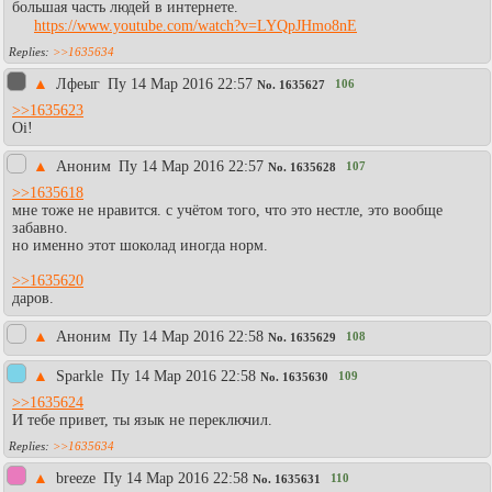
большая часть людей в интернете.
https://www.youtube.com/watch?v=LYQpJHmo8nE
>>1635634
▲
Лфеыг
Пy 14 Мар 2016 22:57
106
No.
1635627
>>1635623
Oi!
▲
Аноним
Пy 14 Мар 2016 22:57
107
No.
1635628
>>1635618
мне тоже не нравится. с учётом того, что это нестле, это вообще
забавно.
но именно этот шоколад иногда норм.
>>1635620
даров.
▲
Аноним
Пy 14 Мар 2016 22:58
108
No.
1635629
▲
Sparkle
Пy 14 Мар 2016 22:58
109
No.
1635630
>>1635624
И тебе привет, ты язык не переключил.
>>1635634
▲
breeze
Пy 14 Мар 2016 22:58
110
No.
1635631