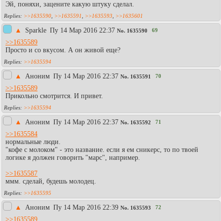
Эй, поняхи, зацените какую штуку сделал.
>>1635590
,
>>1635591
,
>>1635593
,
>>1635601
▲
Sparkle
Пy 14 Мар 2016 22:37
69
No.
1635590
>>1635589
Просто и со вкусом. А он живой еще?
>>1635594
▲
Аноним
Пy 14 Мар 2016 22:37
70
No.
1635591
>>1635589
Прикольно смотрится. И привет.
>>1635594
▲
Аноним
Пy 14 Мар 2016 22:37
71
No.
1635592
>>1635584
нормальные люди.
"кофе с молоком" - это название. если я ем сникерс, то по твоей
логике я должен говорить "марс", например.
>>1635587
ммм. сделай, будешь молодец.
>>1635595
▲
Аноним
Пy 14 Мар 2016 22:39
72
No.
1635593
>>1635589