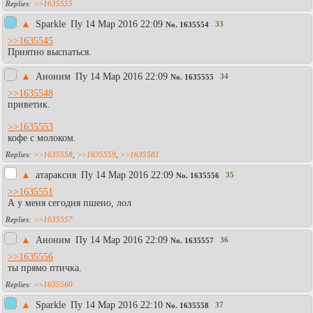
>>1635555
▲
Sparkle
Пy 14 Мар 2016 22:09
33
No.
1635554
>>1635545
Приятно выспаться.
▲
Аноним
Пy 14 Мар 2016 22:09
34
No.
1635555
>>1635548
приветик.
>>1635553
кофе с молоком.
>>1635558
,
>>1635559
,
>>1635581
▲
атараксия
Пy 14 Мар 2016 22:09
35
No.
1635556
>>1635551
А у меня сегодня пшено, лол
>>1635557
▲
Аноним
Пy 14 Мар 2016 22:09
36
No.
1635557
>>1635556
ты прямо птичка.
>>1635560
▲
Sparkle
Пy 14 Мар 2016 22:10
37
No.
1635558