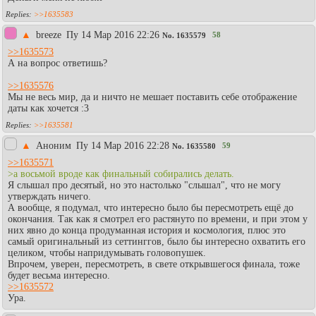
>>1635583
▲
breeze
Пy 14 Мар 2016 22:26
58
No.
1635579
>>1635573
А на вопрос ответишь?
>>1635576
Мы не весь мир, да и ничто не мешает поставить себе отображение
даты как хочется :3
>>1635581
▲
Аноним
Пy 14 Мар 2016 22:28
59
No.
1635580
>>1635571
>а восьмой вроде как финальный собирались делать.
Я слышал про десятый, но это настолько "слышал", что не могу
утверждать ничего.
А вообще, я подумал, что интересно было бы пересмотреть ещё до
окончания. Так как я смотрел его растянуто по времени, и при этом у
них явно до конца продуманная история и космология, плюс это
самый оригинальный из сеттинггов, было бы интересно охватить его
целиком, чтобы напридумывать головопушек.
Впрочем, уверен, пересмотреть, в свете открывшегося финала, тоже
будет весьма интересно.
>>1635572
Ура.