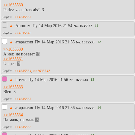
>>1635530
Parlez-vous francais? :3
>>1635533
▲
Аноним
Пy 14 Мар 2016 21:54
11
No.
1635532
>>1635540
▲
атараксия
Пy 14 Мар 2016 21:55
12
No.
1635533
>>1635530
А нет, не повезет
:3
>>1635531
Un peu
:3
>>1635534
,
>>1635542
▲
breeze
Пy 14 Мар 2016 21:56
13
No.
1635534
>>1635533
Bien :3
>>1635535
▲
атараксия
Пy 14 Мар 2016 21:56
14
No.
1635535
>>1635534
Па маль, па маль
:3
>>1635536