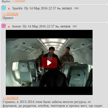
>>1635630
▲
Sparkle
Пy 14 Мар 2016 22:57
104
No.
1635625
>>1635620
Привет.
▲
breeze
Пy 14 Мар 2016 22:57
105
No.
1635626
>>1635619
Странно, в 2013-2014 этим были забиты многие ресурсы, от
форчанов, до реддитов, ютубов, твиттеров и прочих мест, где сидит