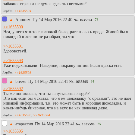
забавно. стрелки не думал сделать светлыми?
>>1635594
▲
Aнoним
Пy 14 Мар 2016 22:40
73
No.
1635594
>>1635590
Неа, у него что-то с головкой было, рассыпалась вроде. Живой бы я
никогда б в жизни не разобрал, ты что.
>>1635591
Здоровствуй.
>>1635593
Уже подсказывали. Наверное, покрашу потом. Белая краска есть.
>>1635598
▲
breeze
Пy 14 Мар 2016 22:41
74
No.
1635595
>>1635592
Ты же понимаешь, что ты запутываешь людей?
Это как если бы я сказал, что я ем шоколадку "с орехами", это не дает
никакой информации, т.к. это может быть и хорошая шоколадка, и
какая-нибудь бичарная, что на вкус не как шоколад даже.
>>1635596
,
>>1635604
▲
атараксия
Пy 14 Мар 2016 22:41
75
No.
1635596
>>1635595