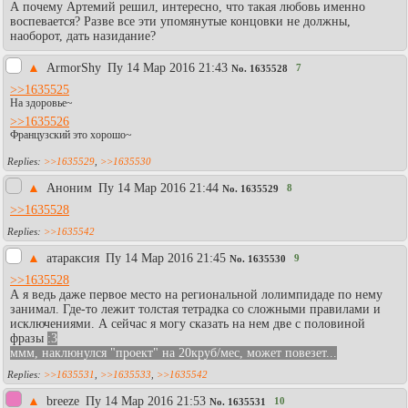
А почему Артемий решил, интересно, что такая любовь именно
воспевается? Разве все эти упомянутые концовки не должны,
наоборот, дать назидание?
▲
АrmоrShy
Пy 14 Мар 2016 21:43
7
No.
1635528
>>1635525
На здоровье~
>>1635526
Французский это хорошо~
>>1635529
,
>>1635530
▲
Аноним
Пy 14 Мар 2016 21:44
8
No.
1635529
>>1635528
>>1635542
▲
атараксия
Пy 14 Мар 2016 21:45
9
No.
1635530
>>1635528
А я ведь даже первое место на региональной лолимпидаде по нему
занимал. Где-то лежит толстая тетрадка со сложными правилами и
исключениями. А сейчас я могу сказать на нем две с половиной
фразы
:3
ммм, наклюнулся "проект" на 20круб/мес, может повезет...
>>1635531
,
>>1635533
,
>>1635542
▲
breeze
Пy 14 Мар 2016 21:53
10
No.
1635531