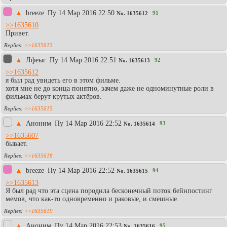
▲
breeze
Пy 14 Мар 2016 22:50
91
No.
1635612
>>1635610
Привет.
>>1635613
▲
Лфеыг
Пy 14 Мар 2016 22:51
92
No.
1635613
>>1635612
я был рад увидеть его в этом фильме.
хотя мне не до конца понятно, зачем даже не одноминутные роли в
фильмах берут крутых актёров.
>>1635615
▲
Аноним
Пy 14 Мар 2016 22:52
93
No.
1635614
>>1635607
бывает.
>>1635618
▲
breeze
Пy 14 Мар 2016 22:52
94
No.
1635615
>>1635613
Я был рад что эта сцена породила бесконечный поток бейнпостинг
мемов, что как-то одновременно и раковые, и смешные.
>>1635619
▲
Аноним
Пy 14 Мар 2016 22:53
95
No.
1635616