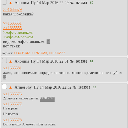
▲
Аноним
Пy 14 Мар 2016 22:29
60
No.
1635581
>>1635579
какая шоколадка?
>>1635551
>>1635555
>кофе с молоком.
>кофе-с-молоком.
видимо кофе с молоком.
:3
вот такая:
>>1635582
,
>>1635584
,
>>1635587
▲
Аноним
Пy 14 Мар 2016 22:31
61
No.
1635582
>>1635581
жаль, что поломали порядок картинок. много времени на него убил
:3
▲
АrmоrShy
Пy 14 Мар 2016 22:32
62
No.
1635583
>>1635576
22 июля в нашем случае.
Если 22/7.
>>1635577
Не играла.
Не против.
>>1635578
Вот и плохо. А может и Вы их тоже.