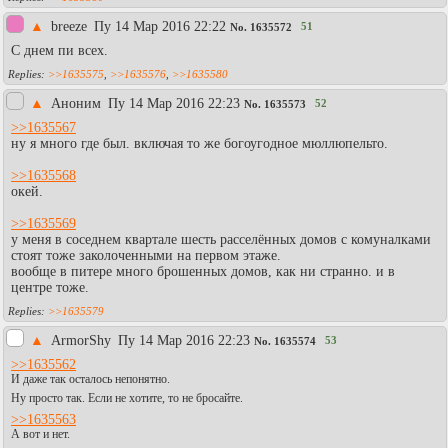
▲
breeze
Пy 14 Мар 2016 22:22
51
No.
1635572
С днем пи всех.
>>1635575
,
>>1635576
,
>>1635580
▲
Аноним
Пy 14 Мар 2016 22:23
52
No.
1635573
>>1635567
ну я много где был. включая то же богоугодное мюллюпельто.
>>1635568
окей.
>>1635569
у меня в соседнем квартале шесть расселённых домов с комуналками
стоят тоже заколоченными на первом этаже.
вообще в питере много брошенных домов, как ни странно. и в
центре тоже.
>>1635579
▲
АrmоrShy
Пy 14 Мар 2016 22:23
53
No.
1635574
>>1635562
И даже так осталось непонятно.
Ну просто так. Если не хотите, то не бросайте.
>>1635563
А вот и нет.