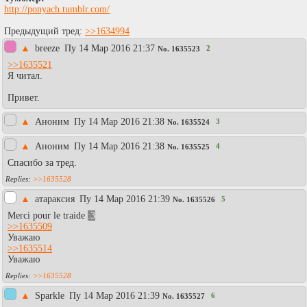
http://ponyach.tumblr.com/
Предыдущий тред:
>>1634994
▲
breeze
Пy 14 Мар 2016 21:37
2
No.
1635523
>>1635521
Я читал.
Привет.
▲
Аноним
Пy 14 Мар 2016 21:38
3
No.
1635524
▲
Аноним
Пy 14 Мар 2016 21:38
4
No.
1635525
Спасибо за тред.
>>1635528
▲
атараксия
Пy 14 Мар 2016 21:39
5
No.
1635526
Merci pour le traide
:3
>>1635509
Уважаю
>>1635514
Уважаю
>>1635528
▲
Sparkle
Пy 14 Мар 2016 21:39
6
No.
1635527