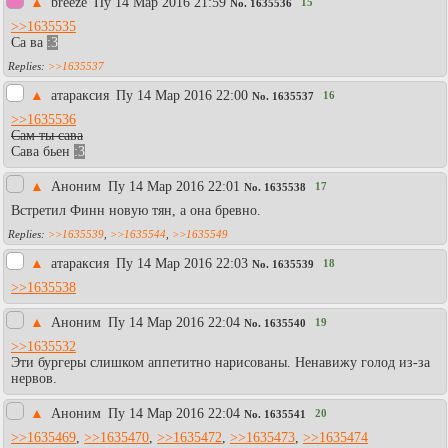
▲
breeze
Пy 14 Мар 2016 21:59
15
No.
1635536
>>1635535
Са ва
:3
>>1635537
▲
атараксия
Пy 14 Мар 2016 22:00
16
No.
1635537
>>1635536
Сам ты сава
Сава бьен
:3
▲
Аноним
Пy 14 Мар 2016 22:01
17
No.
1635538
Встретил Финн новую тян, а она бревно.
>>1635539
,
>>1635544
,
>>1635549
▲
атараксия
Пy 14 Мар 2016 22:03
18
No.
1635539
>>1635538
▲
Аноним
Пy 14 Мар 2016 22:04
19
No.
1635540
>>1635532
Эти бургеры слишком аппетитно нарисованы. Ненавижу голод из-за
нервов.
▲
Аноним
Пy 14 Мар 2016 22:04
20
No.
1635541
>>1635469
,
>>1635470
,
>>1635472
,
>>1635473
,
>>1635474