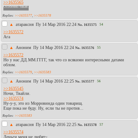
>>1635565
Особенно такая.
>>1635577
,
>>1635578
▲
атараксия
Пy 14 Мар 2016 22:24
54
No.
1635575
>>1635572
Ага
▲
Аноним
Пy 14 Мар 2016 22:24
55
No.
1635576
>>1635572
Но у нас ДД.ММ.ГГГГ, так что со всякими интересными датами
облом.
>>1635579
,
>>1635583
▲
Аноним
Пy 14 Мар 2016 22:25
56
No.
1635577
>>1635545
Ночи, Твайли.
>>1635574
Ну-у-у, это из Морровинда один товарищ.
Еще пока не буду. Ну, если ты не против...
>>1635583
▲
атараксия
Пy 14 Мар 2016 22:25
57
No.
1635578
>>1635574
Деньги меня не любят~