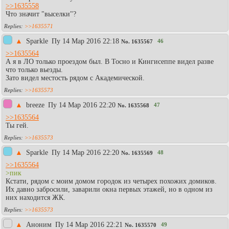
>>1635558
Что значит "выселки"?
>>1635571
▲
Sparkle
Пy 14 Мар 2016 22:18
46
No.
1635567
>>1635564
А я в ЛО только проездом был. В Тосно и Кингисеппе видел разве
что только вьезды.
Зато видел местость рядом с Академической.
>>1635573
▲
breeze
Пy 14 Мар 2016 22:20
47
No.
1635568
>>1635564
Ты гей.
>>1635573
▲
Sparkle
Пy 14 Мар 2016 22:20
48
No.
1635569
>>1635564
>пик
Кстати, рядом с моим домом городок из четырех похожих домиков.
Их давно забросили, заварили окна первых этажей, но в одном из
них находится ЖК.
>>1635573
▲
Аноним
Пy 14 Мар 2016 22:21
49
No.
1635570