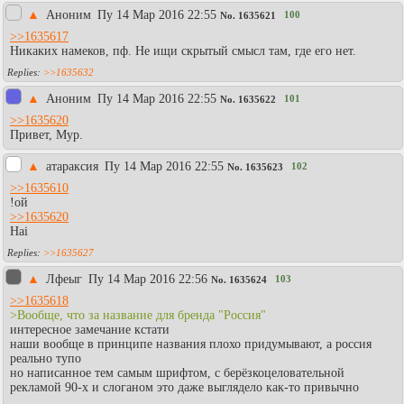
▲
Аноним
Пy 14 Мар 2016 22:55
100
No.
1635621
>>1635617
Никаких намеков, пф. Не ищи скрытый смысл там, где его нет.
>>1635632
▲
Aнoним
Пy 14 Мар 2016 22:55
101
No.
1635622
>>1635620
Привет, Мур.
▲
атараксия
Пy 14 Мар 2016 22:55
102
No.
1635623
>>1635610
!ой
>>1635620
Hai
>>1635627
▲
Лфеыг
Пy 14 Мар 2016 22:56
103
No.
1635624
>>1635618
>Вообще, что за название для бренда "Россия"
интересное замечание кстати
наши вообще в принципе названия плохо придумывают, а россия
реально тупо
но написанное тем самым шрифтом, с берёзкоцеловательной
рекламой 90-х и слоганом это даже выглядело как-то привычно