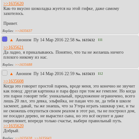
>>1635620
Как-то вкусно шоколадка жуется на этой гифке, даже самому
захотелось.
Привет.
>>1635637
▲
Aнoним
Пy 14 Мар 2016 22:58
111
No.
1635632
>>1635621
Да ладно, я прикалываюсь. Понятно, что ты не желаешь ничего
плохого никому из нас.
>>1635688
▲
Аноним
Пy 14 Мар 2016 22:59
112
No.
1635633
>>1635608
Когда это говорит простой парень, вроде меня, это конечно не звучит
как повод: другая картинка и пара фраз при том же гемплее. Но когда
эти парни говорят тебе: уникальный, предложение ограничено, всего
лишь 20 лвл, это девка, эльфийка, не пацан что ли, да тебя в школе
засмеют, давай, ты же знаешь, что за Утера играть зашквар уже, и ты
не сможешь откупиться своим реалом в этот раз, ты не построил дом,
не посадил дерево, не вырастил сына, но это всё окупит и даже
переплюнет, впереди только счастье, выбери правильный путь.
>>1635620
Добрый.
>>1635638
,
>>1635643