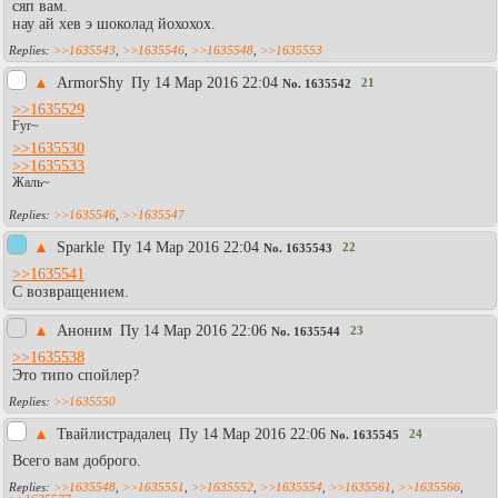
сяп вам.
нау ай хев э шоколад йохохох.
>>1635543
,
>>1635546
,
>>1635548
,
>>1635553
▲
АrmоrShy
Пy 14 Мар 2016 22:04
21
No.
1635542
>>1635529
Fyr~
>>1635530
>>1635533
Жаль~
>>1635546
,
>>1635547
▲
Sparkle
Пy 14 Мар 2016 22:04
22
No.
1635543
>>1635541
С возвращением.
▲
Аноним
Пy 14 Мар 2016 22:06
23
No.
1635544
>>1635538
Это типо спойлер?
>>1635550
▲
Твайлистрадалец
Пy 14 Мар 2016 22:06
24
No.
1635545
Всего вам доброго.
>>1635548
,
>>1635551
,
>>1635552
,
>>1635554
,
>>1635561
,
>>1635566
,