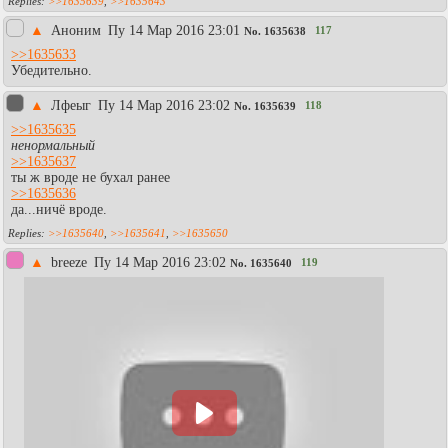
>>1635639
,
>>1635643
▲
Аноним
Пy 14 Мар 2016 23:01
117
No.
1635638
>>1635633
Убедительно.
▲
Лфеыг
Пy 14 Мар 2016 23:02
118
No.
1635639
>>1635635
ненормальный
>>1635637
ты ж вроде не бухал ранее
>>1635636
да...ничё вроде.
>>1635640
,
>>1635641
,
>>1635650
▲
breeze
Пy 14 Мар 2016 23:02
119
No.
1635640