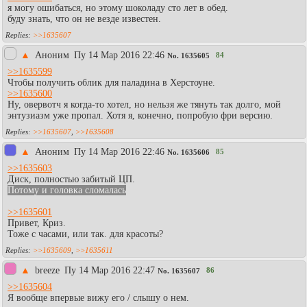
я могу ошибаться, но этому шоколаду сто лет в обед.
буду знать, что он не везде известен.
>>1635607
▲
Аноним
Пy 14 Мар 2016 22:46
84
No.
1635605
>>1635599
Чтобы получить облик для паладина в Херстоуне.
>>1635600
Ну, овервотч я когда-то хотел, но нельзя же тянуть так долго, мой
энтузиазм уже пропал. Хотя я, конечно, попробую фри версию.
>>1635607
,
>>1635608
▲
Aнoним
Пy 14 Мар 2016 22:46
85
No.
1635606
>>1635603
Диск, полностью забитый ЦП.
Потому и головка сломалась
>>1635601
Привет, Криз.
Тоже с часами, или так. для красоты?
>>1635609
,
>>1635611
▲
breeze
Пy 14 Мар 2016 22:47
86
No.
1635607
>>1635604
Я вообще впервые вижу его / слышу о нем.