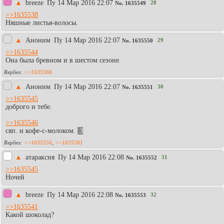
▲
breeze
Пy 14 Мар 2016 22:07
28
No.
1635549
>>1635538
Няшные листья-волосы.
▲
Аноним
Пy 14 Мар 2016 22:07
29
No.
1635550
>>1635544
Она была бревном и в шестом сезоне.
>>1635566
▲
Аноним
Пy 14 Мар 2016 22:07
30
No.
1635551
>>1635545
доброго и тебе.
>>1635546
сяп. и кофе-с-молоком.
:3
>>1635556
,
>>1635581
▲
атараксия
Пy 14 Мар 2016 22:08
31
No.
1635552
>>1635545
Ночей
▲
breeze
Пy 14 Мар 2016 22:08
32
No.
1635553
>>1635541
Какой шоколад?