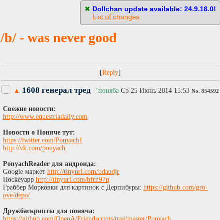
[
Пасскод
]
✖
Dollchan update available: 24.9.16.0!
List of changes
/b/ - was never good
[
]
1608 генерал тред
▲
!поняба
Ср 25 Июнь 2014 15:53
No.
854592
Свежие новости:
http://www.equestriadaily.com​
Новости о Поняче тут:
https://twitter.com/Ponyach1
http://vk.com/ponyach
PonyachReader для андроида:
Google маркет
http://tinyurl.com/bdaudjr
Hockeyapp
http://tinyurl.com/bfrn97n
Граббер Морковки для картинок с Дерпибуры:
https://github.com/gro-
ove/depo/
Дружбаскрипты для поняча:
https://github.com/OpenA/Friendscripts/tree/master/Ponyach