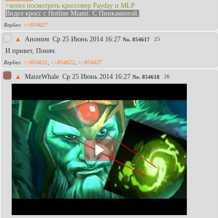
>хотел посмотреть кроссовер Payday и MLP
Видел кросс с Hotline Miami. С Пинкаминой.
>>854627
▲
Аноним
Ср 25 Июнь 2014 16:27
25
No.
854617
И привет, Поняч.
>>854621
,
>>854622
,
>>854627
▲
MaizeWhale
Ср 25 Июнь 2014 16:27
26
No.
854618