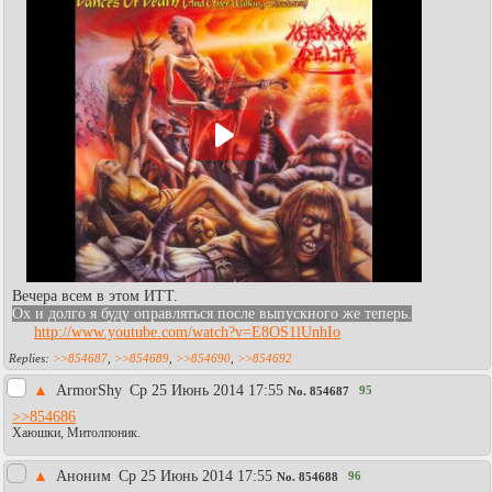
Вечера всем в этом ИТТ.
Ох и долго я буду оправляться после выпускного же теперь.
http://www.youtube.com/watch?v=E8OS1lUnhIo
>>854687
,
>>854689
,
>>854690
,
>>854692
▲
АrmorShy
Ср 25 Июнь 2014 17:55
95
No.
854687
>>854686
Хаюшки, Митолпоник.
▲
Аноним
Ср 25 Июнь 2014 17:55
96
No.
854688