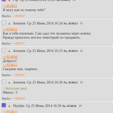
No.
854612
>>854611
Я могу как-то помочь тебе?
>>854627
▲
Аноним
Ср 25 Июнь 2014 16:24
21
No.
854613
>>854611
Как я тебя понимаю. Сам сдал эти экзамены через взятки.
Правда пришлось мотлох некоторый по продавать.
>>854627
▲
Аноним
Ср 25 Июнь 2014 16:25
22
No.
854614
>>854609
Доброго!
>>854611
Сыграем еще, надеюсь.
>>854627
▲
Аноним
Ср 25 Июнь 2014 16:26
23
No.
854615
>Эпплдэш-тред
Няшно :3
>>854623
▲
Shydale
Ср 25 Июнь 2014 16:26
24
No.
854616
>>854611