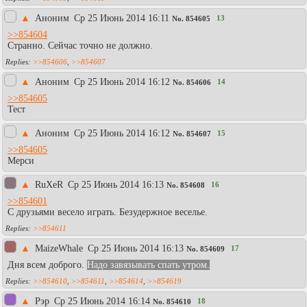
▲
Аноним
Ср 25 Июнь 2014 16:11
13
No.
854605
>>854604
Странно. Сейчас точно не должно.
>>854606
,
>>854607
▲
Аноним
Ср 25 Июнь 2014 16:12
14
No.
854606
>>854605
Тест
▲
Аноним
Ср 25 Июнь 2014 16:12
15
No.
854607
>>854605
Мерси
▲
RuXeR
Ср 25 Июнь 2014 16:13
16
No.
854608
>>854601
С друзьями весело играть. Безудержное веселье.
>>854611
▲
MaizeWhale
Ср 25 Июнь 2014 16:13
17
No.
854609
Дня всем доброго.
Надо завязывать спать утром.
>>854610
,
>>854611
,
>>854614
,
>>854619
▲
Рэр
Ср 25 Июнь 2014 16:14
18
No.
854610