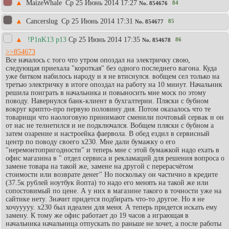
▲
MaizeWhale
Ср 25 Июнь 2014 17:27
84
No.
854676
▲
Cancerslug
Ср 25 Июнь 2014 17:31
85
No.
854677
▲
!P1nK13 p13
Ср 25 Июнь 2014 17:35
86
No.
854678
>>854673
Все началось с того что утром опоздал на электричку свою,
следующая приехала "короткая" без одного последнего вагона. Куда
уже битком набилось народу и я не втиснулся. вобщем сел только на
третью электричку в итоге опоздал на работу на 10 минут. Начальник
решила поиграть в начальника и повыносить мне моск по этому
поводу. Навернулся банк-клиент в бухгалтерии. Пляски с бубном
вокруг крипто-про первую половину дня. Потом оказалось что те
товарищи что наологовую принимают сменили почтовый сервак и он
от нас не телнетился и не подключался. Вобщем пляски с бубном а
затем озарение и настроейка фаервола. В обед ездил в сервисный
центр по поводу своего x230. Мне дали бумажку о его
"неремонтопригодности" и теперь мне с этой бумажкой надо ехать в
офис магазина в " отдел сервиса и рекламаций для решения вопроса о
замене товара на такой же, замене на другой с перерасчётом
стоимости или возврате денег" Но поскольку он частично в кредите
(37.5к рублей ноутбук йопта) то надо его менять на такой же или
сопостовимый по цене. А у них в магазине такого в точности уже на
сайтике нету. Значит придется подбирать что-то другое. Но я не
хочууууу. x230 был идеален для меня. А теперь придется искать ему
замену. К тому же офис работает до 19 часов а играющая в
начальника начальница отпускать по раньше не хочет, а после работы