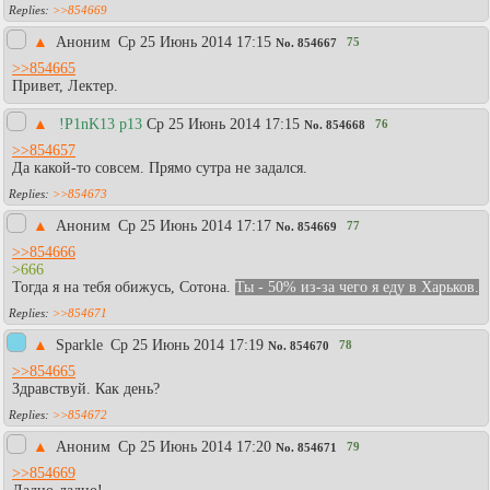
>>854669
▲
Аноним
Ср 25 Июнь 2014 17:15
75
No.
854667
>>854665
Привет, Лектер.
▲
!P1nK13 p13
Ср 25 Июнь 2014 17:15
76
No.
854668
>>854657
Да какой-то совсем. Прямо сутра не задался.
>>854673
▲
Аноним
Ср 25 Июнь 2014 17:17
77
No.
854669
>>854666
>666
Тогда я на тебя обижусь, Сотона.
Ты - 50% из-за чего я еду в Харьков.
>>854671
▲
Sparkle
Ср 25 Июнь 2014 17:19
78
No.
854670
>>854665
Здравствуй. Как день?
>>854672
▲
Аноним
Ср 25 Июнь 2014 17:20
79
No.
854671
>>854669