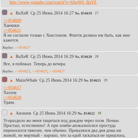
http://www.youtube.com/watch?v=6JsoW6_BaYE
▲
RuXeR
Ср 25 Июнь 2014 16:27
27
No.
854619
>>854609
Хаюшки.
>>854611
Я не согласен только с Хокстоном. Флаття должна им быть, как мне
кажется.
>>854627
▲
RuXeR
Ср 25 Июнь 2014 16:29
28
No.
854620
Все, я побежал. Теперь до вечера.
>>854621
,
>>854625
,
>>854627
▲
MaizeWhale
Ср 25 Июнь 2014 16:29
29
No.
854621
>>854617
Халлоу.
>>854620
Удачи.
▲
Аноним
Ср 25 Июнь 2014 16:29
30
No.
854622
Угораздило же меня тащиться под дождем через поля. Ночью.
Простыл, естественно! А при зомби-апокалипсисе простуда
переносится тяжелее, чем обычно. Провалялся два дня дома ни
живой, не мертвый - хорошо, что за едой таскаться не пришлось,