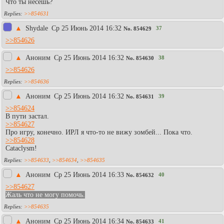
Что ты несёшь?
>>854631
▲
Shydale
Ср 25 Июнь 2014 16:32
37
No.
854629
>>854626
▲
Аноним
Ср 25 Июнь 2014 16:32
38
No.
854630
>>854626
>>854636
▲
Аноним
Ср 25 Июнь 2014 16:32
39
No.
854631
>>854624
В пути застал.
>>854627
Про игру, конечно. ИРЛ я что-то не вижу зомбей... Пока что.
>>854628
Cataclysm!
>>854633
,
>>854634
,
>>854635
▲
Аноним
Ср 25 Июнь 2014 16:33
40
No.
854632
>>854627
Жаль что не могу помочь.
>>854635
▲
Аноним
Ср 25 Июнь 2014 16:34
41
No.
854633