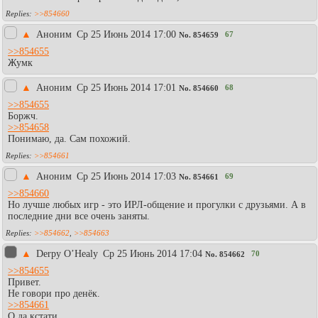
>>854660
▲
Аноним
Ср 25 Июнь 2014 17:00
67
No.
854659
>>854655
Жумк
▲
Аноним
Ср 25 Июнь 2014 17:01
68
No.
854660
>>854655
Боржч.
>>854658
Понимаю, да. Сам похожий.
>>854661
▲
Аноним
Ср 25 Июнь 2014 17:03
69
No.
854661
>>854660
Но лучше любых игр - это ИРЛ-общение и прогулки с друзьями. А в
последние дни все очень заняты.
>>854662
,
>>854663
▲
Derpy O’Healy
Ср 25 Июнь 2014 17:04
70
No.
854662
>>854655
Привет.
Не говори про денёк.
>>854661
О да кстати.