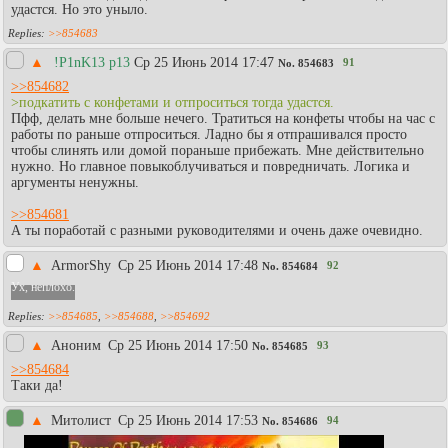
удастся. Но это уныло.
>>854683
▲
!P1nK13 p13
Ср 25 Июнь 2014 17:47
91
No.
854683
>>854682
>подкатить с конфетами и отпроситься тогда удастся.
Пфф, делать мне больше нечего. Тратиться на конфеты чтобы на час с
работы по раньше отпроситься. Ладно бы я отпрашивался просто
чтобы слинять или домой пораньше прибежать. Мне действительно
нужно. Но главное повыкоблучиваться и повредничать. Логика и
аргументы ненужны.
>>854681
А ты поработай с разными руководителями и очень даже очевидно.
▲
АrmorShy
Ср 25 Июнь 2014 17:48
92
No.
854684
Ух, неплохо.
>>854685
,
>>854688
,
>>854692
▲
Аноним
Ср 25 Июнь 2014 17:50
93
No.
854685
>>854684
Таки да!
▲
Митолист
Ср 25 Июнь 2014 17:53
94
No.
854686