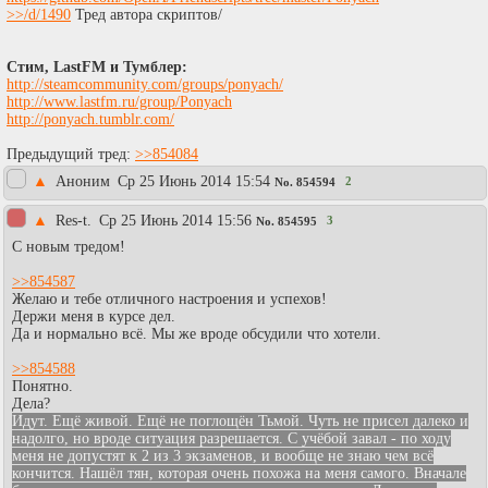
>>/d/1490
Тред автора скриптов/
Стим, LastFM и Тумблер:
http://steamcommunity.com/grou​ps/ponyach/
http://www.lastfm.ru/group/Ponyach
http://ponyach.tumblr.com/
Предыдущий тред:
>>854084
▲
Аноним
Ср 25 Июнь 2014 15:54
2
No.
854594
▲
Res-t.
Ср 25 Июнь 2014 15:56
3
No.
854595
С новым тредом!
>>854587
Желаю и тебе отличного настроения и успехов!
Держи меня в курсе дел.
Да и нормально всё. Мы же вроде обсудили что хотели.
>>854588
Понятно.
Дела?
Идут. Ещё живой. Ещё не поглощён Тьмой. Чуть не присел далеко и
надолго, но вроде ситуация разрешается. С учёбой завал - по ходу
меня не допустят к 2 из 3 экзаменов, и вообще не знаю чем всё
кончится. Нашёл тян, которая очень похожа на меня самого. Вначале