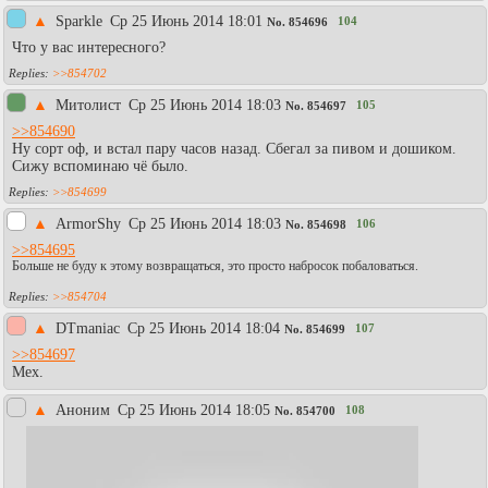
▲
Sparkle
Ср 25 Июнь 2014 18:01
104
No.
854696
Что у вас интересного?
>>854702
▲
Митолист
Ср 25 Июнь 2014 18:03
105
No.
854697
>>854690
Ну сорт оф, и встал пару часов назад. Сбегал за пивом и дошиком.
Сижу вспоминаю чё было.
>>854699
▲
АrmorShy
Ср 25 Июнь 2014 18:03
106
No.
854698
>>854695
Больше не буду к этому возвращаться, это просто набросок побаловаться.
>>854704
▲
DTmaniac
Ср 25 Июнь 2014 18:04
107
No.
854699
>>854697
Мех.
▲
Аноним
Ср 25 Июнь 2014 18:05
108
No.
854700