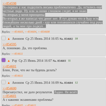
>>854598
Во-первых у нас подкупить весьма проблематично. Да, остались ещё
честные люди. Ну или за ними слишком следят, я не знаю.
Во-вторых у меня принципы.
Во-вторых я же написал что денег нет. Я тут думаю что я буду есть
ближайшие несколько дней - еду или попавшихся случайно под руку
людей, а ты мне про подкуп...
>>854603
,
>>854604
,
>>854608
▲
Аноним
Ср 25 Июнь 2014 16:05
10
No.
854602
>>854595
А, понимаю. Да, это проблема.
>>854611
▲
Рэр
Ср 25 Июнь 2014 16:07
11
No.
854603
>>854601
Блин, Рези, что же ты будешь делать?
>>854611
▲
Аноним
Ср 25 Июнь 2014 16:09
12
No.
854604
>>854600
Перезапустил, не дало результатов.
Ладно. Не везёт.
>>854601
А с какими экзаменами проблемы?
>>854605
,
>>854611