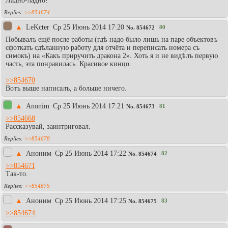
Ладно-ладно!
>>854674
▲
LeKcter
Ср 25 Июнь 2014 17:20
80
No.
854672
Побывалъ ещё после работы (гдѣ надо было лишь на паре объектовъ
сфоткать сдѣланную работу для отчёта и переписать номера съ
симокъ) на «Какъ приручить дракона 2». Хоть я и не видѣлъ первую
часть, эта понравилась. Красивое кинцо.
>>854670
Вотъ выше написалъ, а больше ничего.
▲
Anonim
Ср 25 Июнь 2014 17:21
81
No.
854673
>>854668
Рассказувай, заинтриговал.
>>854678
▲
Аноним
Ср 25 Июнь 2014 17:22
82
No.
854674
>>854671
Так-то.
>>854675
▲
Аноним
Ср 25 Июнь 2014 17:25
83
No.
854675
>>854674