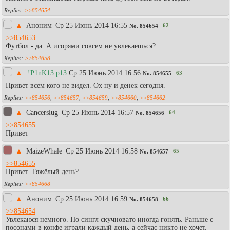
>>854654
▲
Аноним
Ср 25 Июнь 2014 16:55
62
No.
854654
>>854653
Футбол - да. А игорями совсем не увлекаешься?
>>854658
▲
!P1nK13 p13
Ср 25 Июнь 2014 16:56
63
No.
854655
Привет всем кого не видел. Ох ну и денек сегодня.
>>854656
,
>>854657
,
>>854659
,
>>854660
,
>>854662
▲
Cancerslug
Ср 25 Июнь 2014 16:57
64
No.
854656
>>854655
Привет
▲
MaizeWhale
Ср 25 Июнь 2014 16:58
65
No.
854657
>>854655
Привет. Тяжёлый день?
>>854668
▲
Аноним
Ср 25 Июнь 2014 16:59
66
No.
854658
>>854654
Увлекаюся немного. Но сингл скучновато иногда гонять. Раньше с
посонами в конфе играли каждый день, а сейчас никто не хочет.