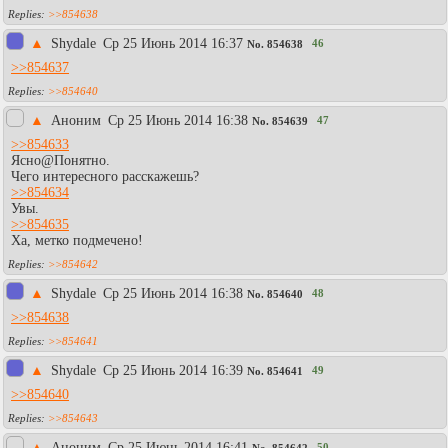
>>854638
▲
Shydale
Ср 25 Июнь 2014 16:37
46
No.
854638
>>854637
>>854640
▲
Аноним
Ср 25 Июнь 2014 16:38
47
No.
854639
>>854633
Ясно@Понятно.
Чего интересного расскажешь?
>>854634
Увы.
>>854635
Ха, метко подмечено!
>>854642
▲
Shydale
Ср 25 Июнь 2014 16:38
48
No.
854640
>>854638
>>854641
▲
Shydale
Ср 25 Июнь 2014 16:39
49
No.
854641
>>854640
>>854643
▲
Аноним
Ср 25 Июнь 2014 16:41
50