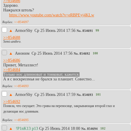
>>854686
Здорово.
Нажрался штоль?
https://www.youtube.com/watch?v=eRBPEyj4KLw
>>854697
▲
АrmorShy
Ср 25 Июнь 2014 17:56
99
No.
854691
>>854688
Semi-anthro.
▲
Аноним
Ср 25 Июнь 2014 17:56
100
No.
854692
>>854686
Привет, Металлист!
>>854684
Только нос длинноват и тонковат, кажется.
А я с воскресенья не брался за планшет. Совестно...
>>854693
▲
АrmorShy
Ср 25 Июнь 2014 17:59
101
No.
854693
>>854692
Поняла, что смущает. Это грива на переносице, закрывающая второй глаз и
делающая нос длинным.
>>854695
▲
!P1nK13 p13
Ср 25 Июнь 2014 18:00
102
No.
854694