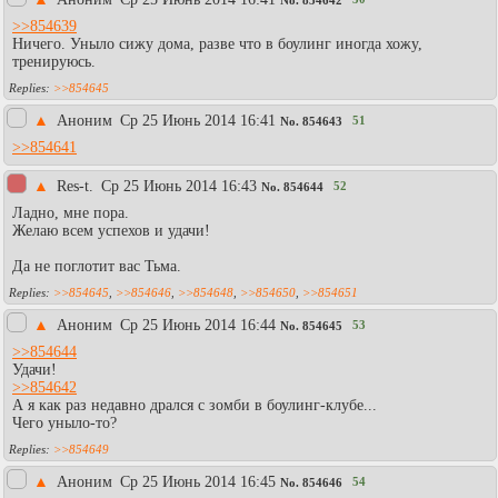
No.
854642
>>854639
Ничего. Уныло сижу дома, разве что в боулинг иногда хожу,
тренируюсь.
>>854645
▲
Аноним
Ср 25 Июнь 2014 16:41
51
No.
854643
>>854641
▲
Res-t.
Ср 25 Июнь 2014 16:43
52
No.
854644
Ладно, мне пора.
Желаю всем успехов и удачи!
Да не поглотит вас Тьма.
>>854645
,
>>854646
,
>>854648
,
>>854650
,
>>854651
▲
Аноним
Ср 25 Июнь 2014 16:44
53
No.
854645
>>854644
Удачи!
>>854642
А я как раз недавно дрался с зомби в боулинг-клубе...
Чего уныло-то?
>>854649
▲
Аноним
Ср 25 Июнь 2014 16:45
54
No.
854646