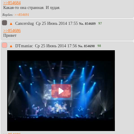
>>854684
Какая-то она странная. И худая.
>>854691
▲
Cancerslug
Ср 25 Июнь 2014 17:55
97
No.
854689
>>854686
Привет
▲
DTmaniac
Ср 25 Июнь 2014 17:56
98
No.
854690