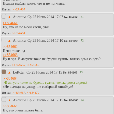
Правда траблы такие, что и не погулять.
>>854664
▲
Аноним
Ср 25 Июнь 2014 17:07
71
No.
854663
>>854661
Ну, это не по моей части, увы.
>>854664
▲
Аноним
Ср 25 Июнь 2014 17:10
72
No.
854664
>>854662
И это тоже, да.
>>854663
Ну и зря. В августе тоже не будешь гулять, только дома сидеть?
>>854665
,
>>854666
▲
LeKcter
Ср 25 Июнь 2014 17:15
73
No.
854665
>>854664
>В августе тоже не будешь гулять, только дома сидеть?
«Не выходи на улицу, не совѣршай ошибку»!
>>854667
,
>>854670
▲
Аноним
Ср 25 Июнь 2014 17:15
74
No.
854666
>>854664
Ну, это очень может быть.