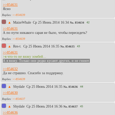
>>854631
Ясно
>>854639
▲
MaizeWhale
Ср 25 Июнь 2014 16:34
42
No.
854634
>>854631
А по пути никакого сарая не было, чтобы пересидеть?
>>854639
▲
Res-t.
Ср 25 Июнь 2014 16:35
43
No.
854635
>>854631
>я что-то не вижу зомбей...
А я вижу. Только они редко кусают других, и не гниют.
>>854632
Да не страшно. Спасибо за поддержку.
>>854639
▲
Shydale
Ср 25 Июнь 2014 16:35
44
No.
854636
>>854630
>>854637
▲
Shydale
Ср 25 Июнь 2014 16:36
45
No.
854637
>>854636