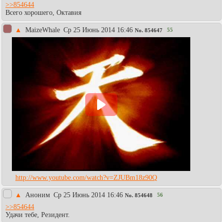
>>854644
Всего хорошего, Октавия
▲
MaizeWhale
Ср 25 Июнь 2014 16:46
55
No.
854647
http://www.youtube.com/watch?v=ZJUBm18z90Q
▲
Аноним
Ср 25 Июнь 2014 16:46
56
No.
854648
>>854644
Удачи тебе, Резидент.