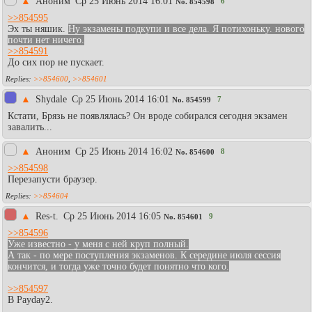
▲
Аноним
Ср 25 Июнь 2014 16:01
6
No.
854598
>>854595
Эх ты няшик.
Ну экзамены подкупи и все дела. Я потихоньку. нового
почти нет ничего.
>>854591
До сих пор не пускает.
>>854600
,
>>854601
▲
Shydale
Ср 25 Июнь 2014 16:01
7
No.
854599
Кстати, Брязь не появлялась? Он вроде собирался сегодня экзамен
завалить...
▲
Аноним
Ср 25 Июнь 2014 16:02
8
No.
854600
>>854598
Перезапусти браузер.
>>854604
▲
Res-t.
Ср 25 Июнь 2014 16:05
9
No.
854601
>>854596
Уже известно - у меня с ней круп полный.
А так - по мере поступления экзаменов. К середине июля сессия
кончится, и тогда уже точно будет понятно что кого.
>>854597
В Payday2.