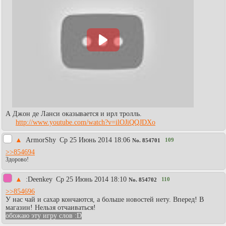
А Джон де Ланси оказывается и ирл тролль.
http://www.youtube.com/watch?v=ilOJiQQJDXo
▲
АrmorShy
Ср 25 Июнь 2014 18:06
109
No.
854701
>>854694
Здорово!
▲
:Deenkey
Ср 25 Июнь 2014 18:10
110
No.
854702
>>854696
У нас чай и сахар кончаются, а больше новостей нету. Вперед! В
магазин! Нельзя отчаиваться!
обожаю эту игру слов :D