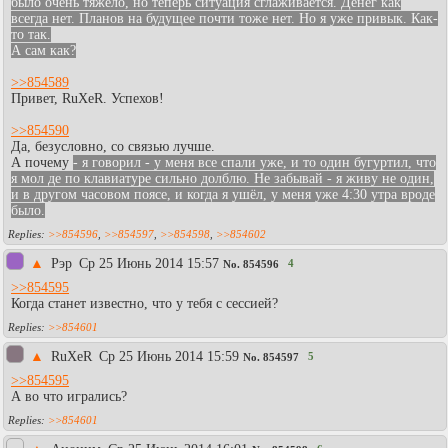
было очень тяжело, но теперь ситуация сглаживается. Денег как
всегда нет. Планов на будущее почти тоже нет. Но я уже привык. Как-
то так.
А сам как?
>>854589
Привет, RuXeR. Успехов!
>>854590
Да, безусловно, со связью лучше.
А почему
- я говорил - у меня все спали уже, и то один бугуртил, что
я мол де по клавиатуре сильно долблю. Не забывай - я живу не один,
и в другом часовом поясе, и когда я ушёл, у меня уже 4:30 утра вроде
было.
>>854596
,
>>854597
,
>>854598
,
>>854602
▲
Рэр
Ср 25 Июнь 2014 15:57
4
No.
854596
>>854595
Когда станет известно, что у тебя с сессией?
>>854601
▲
RuXeR
Ср 25 Июнь 2014 15:59
5
No.
854597
>>854595
А во что игрались?
>>854601