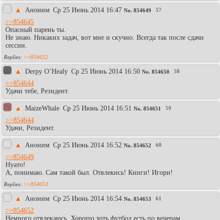
▲
Аноним
Ср 25 Июнь 2014 16:47
57
No.
854649
>>854645
Опасный парень ты.
Не знаю. Никаких задач, вот мне и скучно. Всегда так после сдачи
сессии.
>>854652
▲
Derpy O’Healy
Ср 25 Июнь 2014 16:50
58
No.
854650
>>854644
Удачи тебе, Резидент.
▲
MaizeWhale
Ср 25 Июнь 2014 16:51
59
No.
854651
>>854644
Удачи, Резидент.
▲
Аноним
Ср 25 Июнь 2014 16:52
60
No.
854652
>>854649
Нуато!
А, понимаю. Сам такой был. Отвлекись! Книги! Игори!
>>854653
▲
Аноним
Ср 25 Июнь 2014 16:54
61
No.
854653
>>854652
Немного отвлекаюсь. Хорошо хоть футбол есть по вечерам.