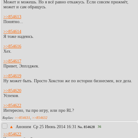
Может и можешь. Но я всё равно откажусь. Если совсем прижмёт,
может и сам обращусь.
>>854613
Понятно...
>>854614
Я тоже надеюсь.
>>854616
Хех.
>>854617
Привет, Эпплджек.
>>854619
Ну может быть. Просто Хокстон же по истории бизнесмен, все дела.
>>854620
Успехов.
>>854622
Интересно, ты про игру, или про RL?
>>854631
,
>>854632
▲
Аноним
Ср 25 Июнь 2014 16:31
36
No.
854628
>>854622