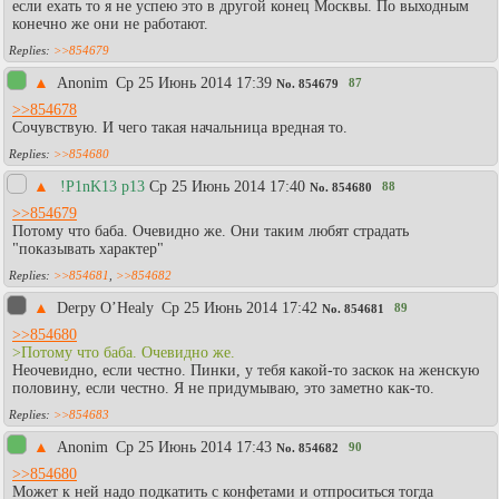
если ехать то я не успею это в другой конец Москвы. По выходным
конечно же они не работают.
>>854679
▲
Anonim
Ср 25 Июнь 2014 17:39
87
No.
854679
>>854678
Сочувствую. И чего такая начальница вредная то.
>>854680
▲
!P1nK13 p13
Ср 25 Июнь 2014 17:40
88
No.
854680
>>854679
Потому что баба. Очевидно же. Они таким любят страдать
"показывать характер"
>>854681
,
>>854682
▲
Derpy O’Healy
Ср 25 Июнь 2014 17:42
89
No.
854681
>>854680
>Потому что баба. Очевидно же.
Неочевидно, если честно. Пинки, у тебя какой-то заскок на женскую
половину, если честно. Я не придумываю, это заметно как-то.
>>854683
▲
Anonim
Ср 25 Июнь 2014 17:43
90
No.
854682
>>854680
Может к ней надо подкатить с конфетами и отпроситься тогда