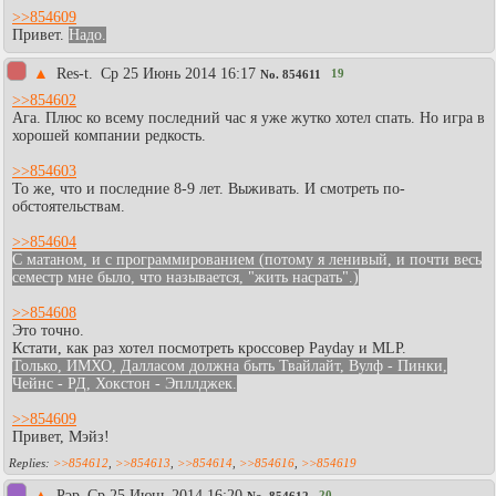
>>854609
Привет.
Надо.
▲
Res-t.
Ср 25 Июнь 2014 16:17
19
No.
854611
>>854602
Ага. Плюс ко всему последний час я уже жутко хотел спать. Но игра в
хорошей компании редкость.
>>854603
То же, что и последние 8-9 лет. Выживать. И смотреть по-
обстоятельствам.
>>854604
С матаном, и с программированием (потому я ленивый, и почти весь
семестр мне было, что называется, "жить насрать".)
>>854608
Это точно.
Кстати, как раз хотел посмотреть кроссовер Payday и MLP.
Только, ИМХО, Далласом должна быть Твайлайт, Вулф - Пинки,
Чейнс - РД, Хокстон - Эпллджек.
>>854609
Привет, Мэйз!
>>854612
,
>>854613
,
>>854614
,
>>854616
,
>>854619
▲
Рэр
Ср 25 Июнь 2014 16:20
20