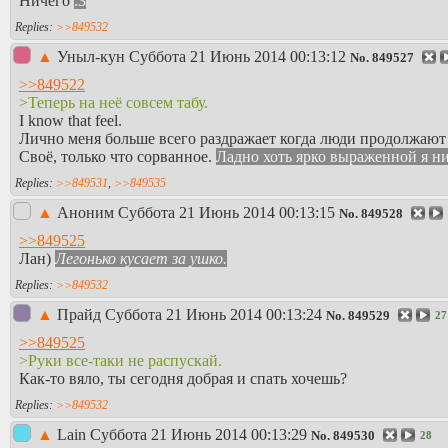
Ничего
:3
>>849532
▲
Уныл-кун
Суббота 21 Июнь 2014 00:13:12
No.
849527
>>849522
>Теперь на неё совсем табу.
I know that feel.
Лично меня больше всего раздражает когда люди продолжают пи
Своё, только что сорванное.
Ладно хоть ярко выраженной я ни 
>>849531
,
>>849535
▲
Аноним
Суббота 21 Июнь 2014 00:13:15
No.
849528
>>849525
Лан)
Легонько кусает за ушко.
>>849532
▲
Прайд
Суббота 21 Июнь 2014 00:13:24
No.
849529
27
>>849525
>Руки все-таки не распускай.
Как-то вяло, ты сегодня добрая и спать хочешь?
>>849532
▲
Lain
Суббота 21 Июнь 2014 00:13:29
No.
849530
28