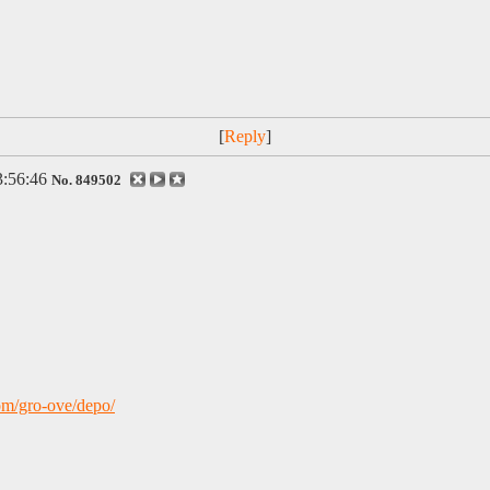
[
]
:56:46
No.
849502
com/gro-ove/depo/