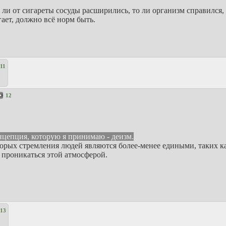
то ли от сигареты сосуды расширились, то ли организм справился
ает, должно всё норм быть.
11
12
нцепция, которую я принимаю - деизм.
которых стремления людей являются более-менее едиными, таких 
 проникаться этой атмосферой.
13