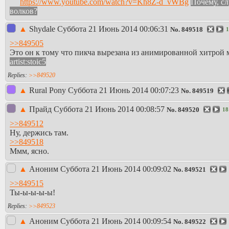
https://www.youtube.com/watch?v=Kh8Z-d_vWBg
Почему, с
волков?
▲
Shydale
Суббота 21 Июнь 2014 00:06:31
No.
849518
1
>>849505
Это он к тому что пикча вырезана из анимированной хитрой м
artist:stoic5
>>849520
▲
Rural Pony
Суббота 21 Июнь 2014 00:07:23
No.
849519
▲
Прайд
Суббота 21 Июнь 2014 00:08:57
No.
849520
18
>>849512
Ну, держись там.
>>849518
Ммм, ясно.
▲
Аноним
Суббота 21 Июнь 2014 00:09:02
No.
849521
>>849515
Ты-ы-ы-ы-ы!
>>849523
▲
Аноним
Суббота 21 Июнь 2014 00:09:54
No.
849522