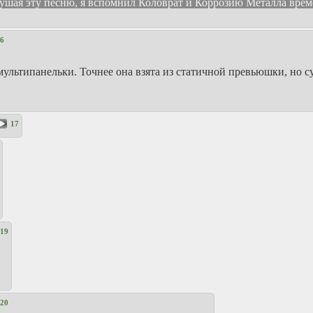
лушая эту песню, я вспомнил Коловрат и Коррозию Металла вре
6
ультипанельки. Точнее она взята из статичной превьюшки, но су
17
19
20