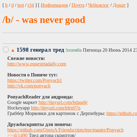
[
b
/
d
/
test
/
r34
] [
Информация
/
Почта
/
Чейнжлог
/
Донат
]
/b/ - was never good
1598 генерал тред
▲
!поняба
Пятница 20 Июнь 2014 23
Свежие новости:
http://www.equestriadaily.com​
Новости о Поняче тут:
https://twitter.com/Ponyach1
http://vk.com/ponyach
PonyachReader для андроида:
Google маркет
http://tinyurl.com/bdaudjr
Hockeyapp
http://tinyurl.com/bfrn97n
Граббер Морковки для картинок с Дерпибуры:
https://github.
Дружбаскрипты для поняча:
https://github.com/OpenA/Friendscripts/tree/master/Ponyach
>>/d/1490
Тред автора скриптов/