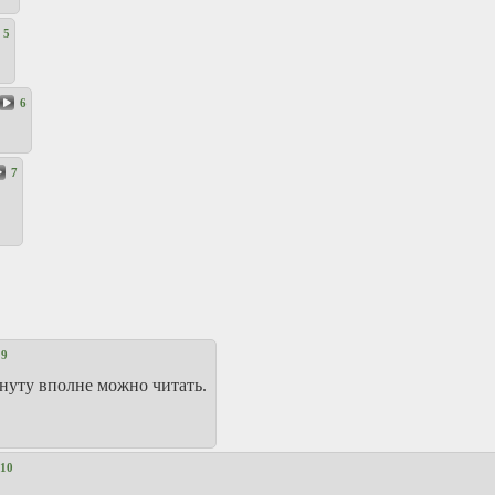
5
6
7
9
инуту вполне можно читать.
10