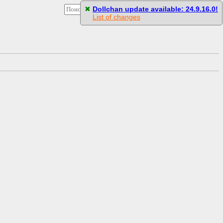
[
Стили
]
[
Настройки
]
[
Пасскод
]
✖
Dollchan update available: 24.9.16.0!
List of changes