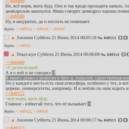
>>849499
Не, всё норм, жить буду. Оно и так вроде проходить начало, 
димедролом закинулся. Мама говорит димедрол хорошо помог
>>849500
Ну, я аккуратно, да и поспать не помешает.
>>849514
,
>>849520
,
>>849530
▲
Аноним
Суббота 21 Июнь 2014 00:05:18
No.
849513
>>849515
▲
Уныл-кун
Суббота 21 Июнь 2014 00:06:09
No.
849514
>>849490
>С религиозной
А я о ней и не говорил
:3
Я много думал о религии и боге и, пожалуй, единственная ко
Но у каждого места есть своя атмосфера, особенно у тех, в 
церкви, университеты, например. И я люблю по ним ходить и
>>849512
>всё норм, жить буду
Главное - избкегай того, что её вызывает
:3
>>849522
,
>>849530
▲
Аноним
Суббота 21 Июнь 2014 00:06:17
No.
849515
>>849513