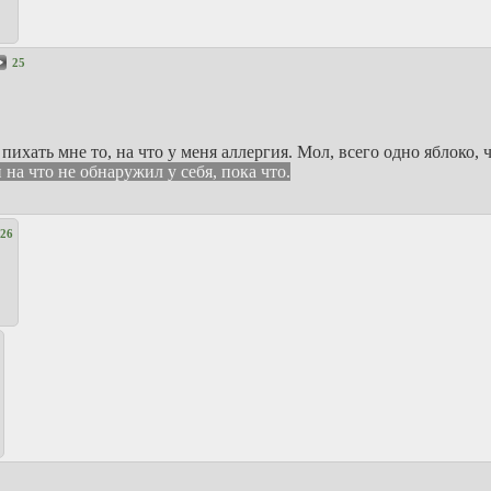
25
хать мне то, на что у меня аллергия. Мол, всего одно яблоко, ч
на что не обнаружил у себя, пока что.
26