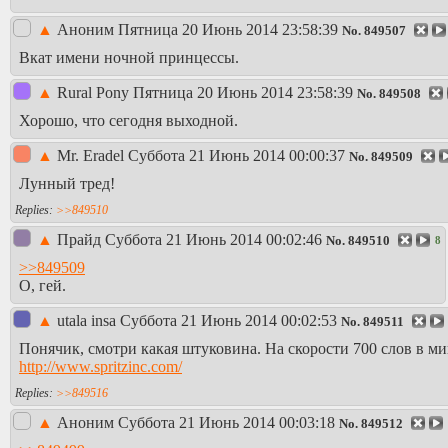
▲
Аноним
Пятница 20 Июнь 2014 23:58:39
No.
849507
Вкат имени ночной принцессы.
▲
Rural Pony
Пятница 20 Июнь 2014 23:58:39
No.
849508
Хорошо, что сегодня выходной.
▲
Mr. Eradel
Суббота 21 Июнь 2014 00:00:37
No.
849509
Лунный тред!
>>849510
▲
Прайд
Суббота 21 Июнь 2014 00:02:46
No.
849510
8
>>849509
О, гей.
▲
utala insa
Суббота 21 Июнь 2014 00:02:53
No.
849511
Понячик, смотри какая штуковина. На скорости 700 слов в м
http://www.spritzinc.com/
>>849516
▲
Аноним
Суббота 21 Июнь 2014 00:03:18
No.
849512