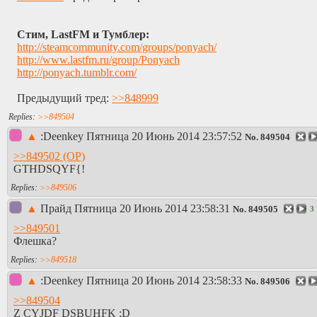
Стим, LastFM и Тумблер:
http://steamcommunity.com/grou​ps/ponyach/
http://www.lastfm.ru/group/Ponyach
http://ponyach.tumblr.com/
Предыдущий тред:
>>848999
>>849504
▲
:Deenkey
Пятница 20 Июнь 2014 23:57:52
No.
849504
>>849502
GTHDSQYF{!
>>849506
▲
Прайд
Пятница 20 Июнь 2014 23:58:31
No.
849505
3
>>849501
Флешка?
>>849518
▲
:Deenkey
Пятница 20 Июнь 2014 23:58:33
No.
849506
>>849504
Z CYJDF DSBUHFK :D