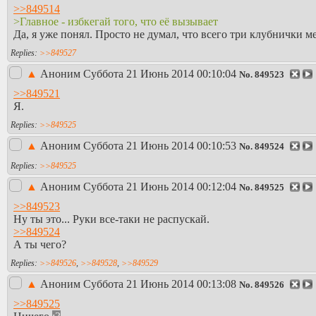
>>849514
>Главное - избкегай того, что её вызывает
Да, я уже понял. Просто не думал, что всего три клубнички ме
>>849527
▲
Аноним
Суббота 21 Июнь 2014 00:10:04
No.
849523
>>849521
Я.
>>849525
▲
Аноним
Суббота 21 Июнь 2014 00:10:53
No.
849524
>>849525
▲
Аноним
Суббота 21 Июнь 2014 00:12:04
No.
849525
>>849523
Ну ты это... Руки все-таки не распускай.
>>849524
А ты чего?
>>849526
,
>>849528
,
>>849529
▲
Аноним
Суббота 21 Июнь 2014 00:13:08
No.
849526
>>849525