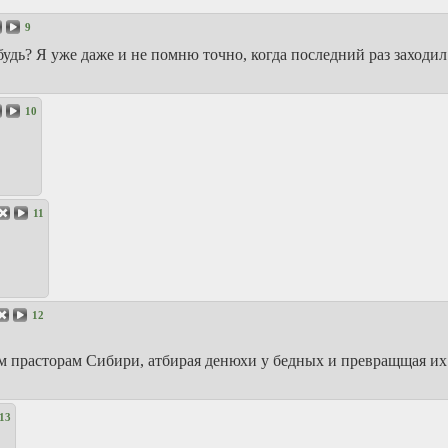
9
будь? Я уже даже и не помню точно, когда последний раз заходил
10
11
12
им прасторам Сибири, атбирая денюхи у бедных и превращщая их
13