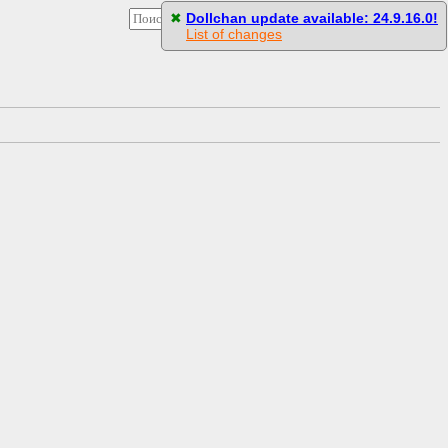
[
Стили
]
[
Настройки
]
[
Пасскод
]
✖
Dollchan update available: 24.9.16.0!
List of changes