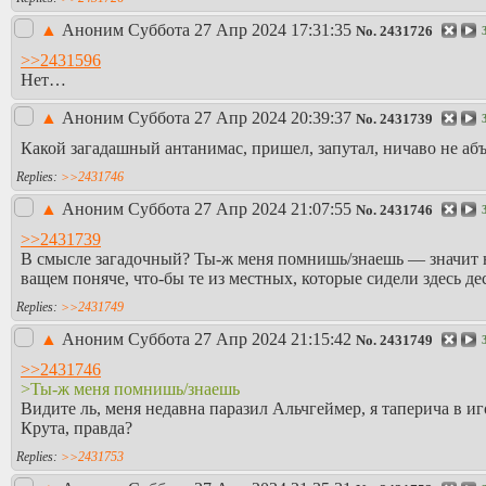
▲
Аноним
Суббота 27 Апр 2024 17:31:35
No.
2431726
>>2431596
Нет…
▲
Аноним
Суббота 27 Апр 2024 20:39:37
No.
2431739
Какой загадашный антанимас, пришел, запутал, ничаво не абъ
>>2431746
▲
Аноним
Суббота 27 Апр 2024 21:07:55
No.
2431746
>>2431739
В смысле загадочный? Ты-ж меня помнишь/знаешь — значит н
ващем поняче, что-бы те из местных, которые сидели здесь деся
>>2431749
▲
Аноним
Суббота 27 Апр 2024 21:15:42
No.
2431749
>>2431746
>Ты-ж меня помнишь/знаешь
Видите ль, меня недавна паразил Альчгеймер, я таперича в и
Крута, правда?
>>2431753