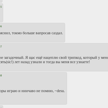
35
36
яснил, токмо больше вапросав саздал.
37
е загадочный. Я щас ещё нацеплю свой трипкод, который у мен
ть(sic!) лет назад узнали и тогда вы меня все узнаете!
38
горы играю и ниичаво не помню, ~desu.