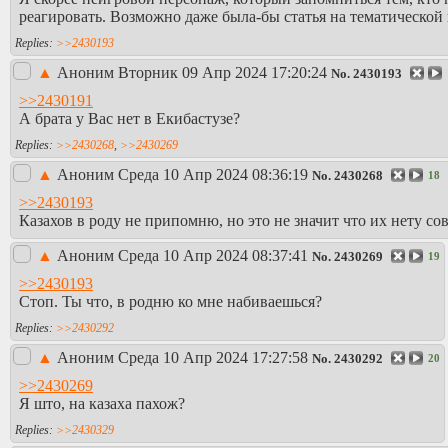
реагировать. Возможно даже была-бы статья на тематической
>>2430193
▲
Аноним
Вторник 09 Апр 2024 17:20:24
No.
2430193
>>2430191
А брата у Вас нет в Екибастузе?
>>2430268
,
>>2430269
▲
Аноним
Среда 10 Апр 2024 08:36:19
No.
2430268
18
>>2430193
Казахов в роду не припомню, но это не значит что их нету со
▲
Аноним
Среда 10 Апр 2024 08:37:41
No.
2430269
19
>>2430193
Стоп. Ты что, в родню ко мне набиваешься?
>>2430292
▲
Аноним
Среда 10 Апр 2024 17:27:58
No.
2430292
20
>>2430269
Я што, на казаха пахож?
>>2430329