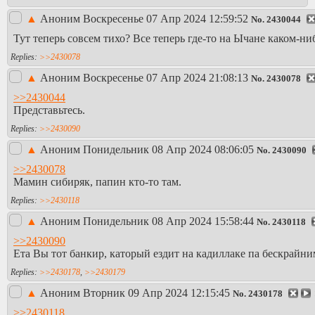
▲
Аноним
Воскресенье 07 Апр 2024 12:59:52
No.
2430044
Тут теперь совсем тихо? Все теперь где-то на Ычане каком-ни
>>2430078
▲
Аноним
Воскресенье 07 Апр 2024 21:08:13
No.
2430078
>>2430044
Представьтесь.
>>2430090
▲
Аноним
Понидельник 08 Апр 2024 08:06:05
No.
2430090
>>2430078
Мамин сибиряк, папин кто-то там.
>>2430118
▲
Аноним
Понидельник 08 Апр 2024 15:58:44
No.
2430118
>>2430090
Ета Вы тот банкир, каторый ездит на кадиллаке па бескрайн
>>2430178
,
>>2430179
▲
Аноним
Вторник 09 Апр 2024 12:15:45
No.
2430178
>>2430118