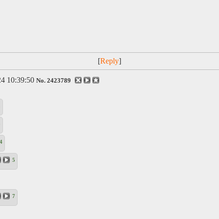
[
]
4 10:39:50
No.
2423789
2
3
4
5
7