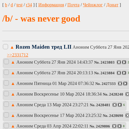
[
b
/
d
/
test
/
r34
] [
Информация
/
Почта
/
Чейнжлог
/
Донат
]
/b/ - was never good
Rozen Maiden тред LII
▲
Аноним
Суббота 27 Янв 202
>>2331712
▲
Аноним
Суббота 27 Янв 2024 14:43:37
No.
2423803
▲
Аноним
Суббота 27 Янв 2024 20:13:13
No.
2423884
▲
Аноним
Пятница 01 Мар 2024 07:36:32
No.
2427333
▲
Аноним
Воскресенье 10 Мар 2024 18:36:34
No.
2428240
▲
Аноним
Среда 13 Мар 2024 23:27:21
No.
2428481
6
▲
Аноним
Воскресенье 17 Мар 2024 23:25:32
No.
2428690
▲
Аноним
Среда 03 Апр 2024 22:02:11
No.
2429806
8