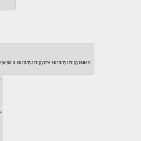
народа и експлуатируете експлуатируемых!
3
4