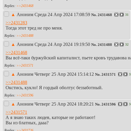
>>2431468
▲
Аноним
Среда 24 Апр 2024 17:08:59
No.
2431468
31
>>2431283
Тогда этот тред не про меня.
>>2431488
▲
Аноним
Среда 24 Апр 2024 19:19:50
No.
2431488
32
>>2431468
Вы всё-таки буржуйский капиталист, пьете кровъ трудавова 
>>2431571
▲
Аноним
Четверг 25 Апр 2024 15:14:12
No.
2431571
3
>>2431488
Окстись, кукло! Я гордый оболтус беззаботный.
>>2431596
▲
Аноним
Четверг 25 Апр 2024 18:20:21
No.
2431596
3
>>2431571
А я знаю таких людев, каторые не работают!
Вы из блатных, дааа?
>>2431726