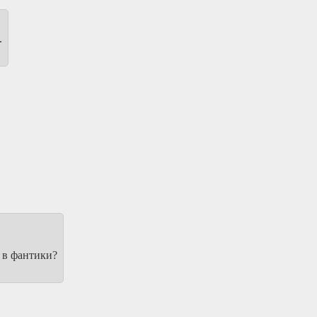
.
 в фантики?