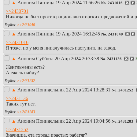
▲
Аноним
Пятница 19 Апр 2024 11:56:26
No.
2431016
>>2430701
Никогда не был против рационализаторских предложений и ра
>>2431040
▲
Аноним
Пятница 19 Апр 2024 16:12:45
No.
2431040
>>2431016
Я тоже, но у меня нипалучилась паступить на завод.
▲
Аноним
Суббота 20 Апр 2024 20:33:38
No.
2431136
Жентльмены есть?
А ежель найду?
>>2431252
▲
Аноним
Понидельник 22 Апр 2024 13:28:31
No.
2431252
>>2431136
Таких тут нет.
>>2431283
▲
Аноним
Понидельник 22 Апр 2024 19:04:56
No.
2431283
>>2431252
Значицца, ета тхреад прастых рабатяг?