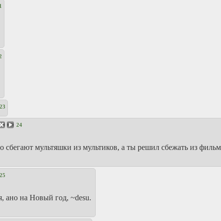
1
2
23
24
сбегают мультяшки из мультиков, а ты решил сбежать из фильм
25
, ано на Новый год, ~desu.