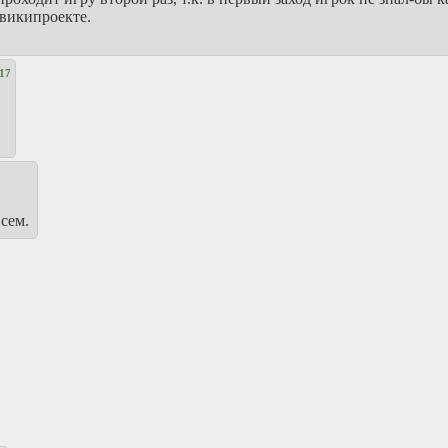
 википроекте.
17
всем.