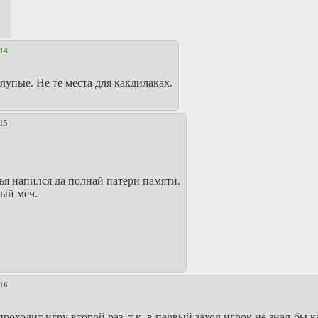
14
глупые. Не те места для какдилаках.
15
ья напился да полнай патери памяти.
ный меч.
16
роходит игру второй раз, т.к. в первый заход игрок не знал-бы к