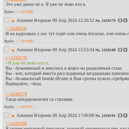
Это уже давно не я. Я уже не знаю кто я.
>>2430188
▲
Аноним
Вторник 09 Апр 2024 12:16:52
No.
2430179
>>2430118
И на кадилаках у нас тут ездят или очень богатые, или очень 
>>2430188
▲
Аноним
Вторник 09 Апр 2024 15:53:34
No.
2430188
>>2430178
>Я уже не знаю кто я.
Вы - безымянный и ачнулись в морге на разделачнам стале.
Вы - коп, каторый вместа расследаванья загадашнава павешен
Вы - белавалосый bloede dh'oine и Вам срочна нужон серебря
Выбирайте, ~desu.
>>2430179
Тагда внедарожничек са стразами.
>>2430191
▲
Аноним
Вторник 09 Апр 2024 17:06:08
No.
2430191
>>2430188
Я скорее неигровой персонаж, который запомниться тем, кто п