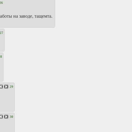
26
боты на заводе, тащемта.
27
28
29
30