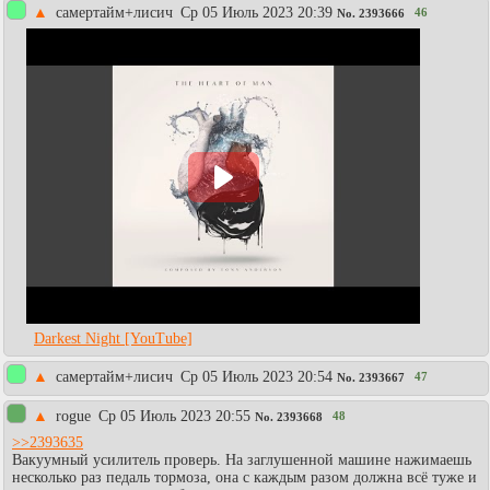
▲
самертайм+лисич
Ср 05 Июль 2023 20:39
46
No.
2393666
Darkest Night [YouTube]
▲
самертайм+лисич
Ср 05 Июль 2023 20:54
47
No.
2393667
▲
rogue
Ср 05 Июль 2023 20:55
48
No.
2393668
>>2393635
Вакуумный усилитель проверь. На заглушенной машине нажимаешь
несколько раз педаль тормоза, она с каждым разом должна всё туже и