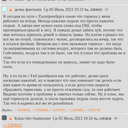
▲
дочка фантазии
Ср 05 Июль 2023 19:23
15
No.
2393635
Я сегодня по пути с Екатеринбурга понял что тормоза у меня
работают не всегда. Иногда нажатие педали это просто нажатие
педали. А завтра мне нужно ехать снова под ЕКб, чтобы
притворяться крысой в лесу. Я сначала думал забить хуй, потому что
мне хотелось приехать домой и ебануть травы. Но потом я решил что
всё же не похуй, созвонился с челом, договорились на вечер, так что
я остался трезвым. Вечером мы с ним прокачали тормоза - это когда
ты вытравливаешь из системы воздух, которого там не должно быть.
Собственно, воздуха там и не было, так что я узнал что проблема не в
этом.
Так что если я к понидельнику не вернусь, значит не надо было
ехать.
Ну, я по пути с Екб разобрался как это работает, делаю сразу
несколько нажатий, ну и выяснил что они начинают так делать если
ими какое-то время не пользуются, а если допустим скорость
сбрасывать тормозами, а не просто отжатием газа, то они работают.
Видимо поэтому я проблему и заметил только сейчас. Ну и плюс, мы
ещё тормозухи долили, и после прокачки педаль стала жестче ходить.
Так что я надеюсь всё же не разъебаться.
>>2393636
,
>>2393638
,
>>2393647
,
>>2393668
,
>>2393704
▲
Katsu+the+Summoner
Ср 05 Июль 2023 19:24
16
No.
2393636
>>2393629