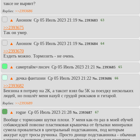
таксе не вырянт?
>>2393686
▲
Аноним
Ср 05 Июль 2023 21:19
63
No.
2393683
>>2393675
Так он умер.
▲
Аноним
Ср 05 Июль 2023 21:19
64
No.
2393684
>>2393670
Ездить можно. Тормозить - не очень.
▲
самертайм+лисич
Ср 05 Июль 2023 21:21
65
No.
2393685
▲
дочка фантазии
Ср 05 Июль 2023 21:22
66
No.
2393686
>>2393682
Бензина я потрачу на 2К, а таксит взял бы 5К за поездку нескольких
людей, но пошлёт меня нахуй с грудой рюкзаков и гитарой.
>>2393689
▲
rogue
Ср 05 Июль 2023 21:28
67
No.
2393687
Вообще с тормозами шутки плохи. У меня как-то раз в моей ебучей
собакоедской повозке пластиковая крышечка от бутылки минералки
сумела провалиться в центральный подстаканник, под которым
аккурат идут тросы ручника. Просто днище подстаканника - обычная
картонка с велюром, никак не закреплённая (как раз для проверки