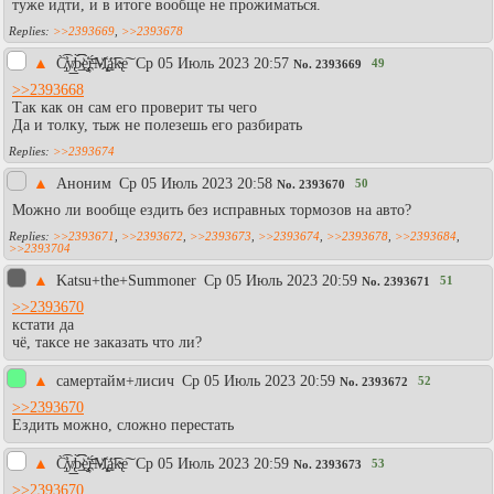
туже идти, и в итоге вообще не прожиматься.
>>2393669
,
>>2393678
▲
C̸̡̀̕͡y̸̢͟͟b́̀͟͡͡e҉̡̧͝ŗ̶͏́M̧҉̢͢á͡k̵̴̢e͠
Ср 05 Июль 2023 20:57
49
No.
2393669
>>2393668
Так как он сам его проверит ты чего
Да и толку, тыж не полезешь его разбирать
>>2393674
▲
Аноним
Ср 05 Июль 2023 20:58
50
No.
2393670
Можно ли вообще ездить без исправных тормозов на авто?
>>2393671
,
>>2393672
,
>>2393673
,
>>2393674
,
>>2393678
,
>>2393684
,
>>2393704
▲
Katsu+the+Summoner
Ср 05 Июль 2023 20:59
51
No.
2393671
>>2393670
кстати да
чё, таксе не заказать что ли?
▲
самертайм+лисич
Ср 05 Июль 2023 20:59
52
No.
2393672
>>2393670
Ездить можно, сложно перестать
▲
C̸̡̀̕͡y̸̢͟͟b́̀͟͡͡e҉̡̧͝ŗ̶͏́M̧҉̢͢á͡k̵̴̢e͠
Ср 05 Июль 2023 20:59
53
No.
2393673
>>2393670