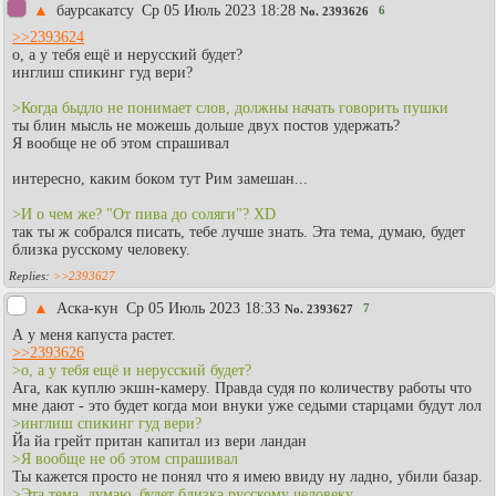
▲
баурсакатсу
Ср 05 Июль 2023 18:28
6
No.
2393626
>>2393624
о, а у тебя ещё и нерусский будет?
инглиш спикинг гуд вери?
>Когда быдло не понимает слов, должны начать говорить пушки
ты блин мысль не можешь дольше двух постов удержать?
Я вообще не об этом спрашивал
интересно, каким боком тут Рим замешан...
>И о чем же? "От пива до соляги"? XD
так ты ж собрался писать, тебе лучше знать. Эта тема, думаю, будет
близка русскому человеку.
>>2393627
▲
Аска-кун
Ср 05 Июль 2023 18:33
7
No.
2393627
А у меня капуста растет.
>>2393626
>о, а у тебя ещё и нерусский будет?
Ага, как куплю экшн-камеру. Правда судя по количеству работы что
мне дают - это будет когда мои внуки уже седыми старцами будут лол
>инглиш спикинг гуд вери?
Йа йа грейт притан капитал из вери ландан
>Я вообще не об этом спрашивал
Ты кажется просто не понял что я имею ввиду ну ладно, убили базар.
>Эта тема, думаю, будет близка русскому человеку.