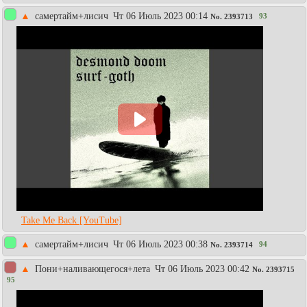
▲
самертайм+лисич
Чт 06 Июль 2023 00:14
93
No.
2393713
Take Me Back [YouTube]
▲
самертайм+лисич
Чт 06 Июль 2023 00:38
94
No.
2393714
▲
Пони+наливающегося+лета
Чт 06 Июль 2023 00:42
No.
2393715
95