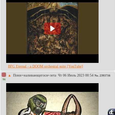
BFG Eternal - a DOOM orchestral suite [YouTube]
▲
Пони+наливающегося+лета
Чт 06 Июль 2023 00:54
No.
2393716
96