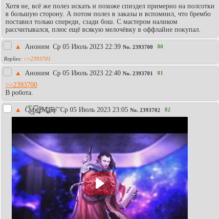
Хотя не, всё же полез искать и похоже спиздел примерно на полсотки
в большую сторону. А потом полез в заказы и вспомнил, что брембо
поставил только спереди, сзади бош. С мастером наликом
рассчитывался, плюс ещё всякую мелочёвку в оффлайне покупал.
▲
Аноним
Ср 05 Июль 2023 22:39
80
No.
2393700
>>2393701
▲
Аноним
Ср 05 Июль 2023 22:40
81
No.
2393701
>>2393700
В робота.
▲
C̸̡̀̕͡y̸̢͟͟b́̀͟͡͡e҉̡̧͝ŗ̶͏́M̧҉̢͢á͡k̵̴̢e͠
Ср 05 Июль 2023 23:05
82
No.
2393702