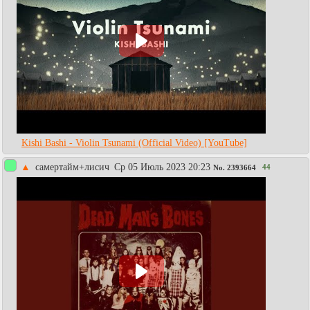
Kishi Bashi - Violin Tsunami (Official Video) [YouTube]
▲
самертайм+лисич
Ср 05 Июль 2023 20:23
44
No.
2393664