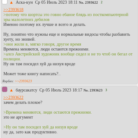
▲
Аска-кун
Ср 05 Июль 2023 18:11
2
No.
2393622
>>2393618
>потому что шортсы это говно ебаное блядь из посткомпьютерной
эры малолетних дебилов
Именно поэтому их лучше и всего и делать.
Ну, понятно что нужны еще и нормальные видосы чтобы разбавить
хуету, но энивей.
>они жили в, мягко говоря, другое время
Времена меняются, люди остаются прежними.
>алсо Австрийский художник вообще сидел и не то чтоб он бегал от
полиции.
Ну он там посидел хуй да нихуя вроде
Может тоже книгу написать?..
>>2393623
▲
баурсакатсу
Ср 05 Июль 2023 18:17
3
No.
2393623
>>2393622
зачем делать плохое?
>Времена меняются, люди остаются прежними.
это не аргумент
>Ну он там посидел хуй да нихуя вроде
ну да, зато как продуктивно.