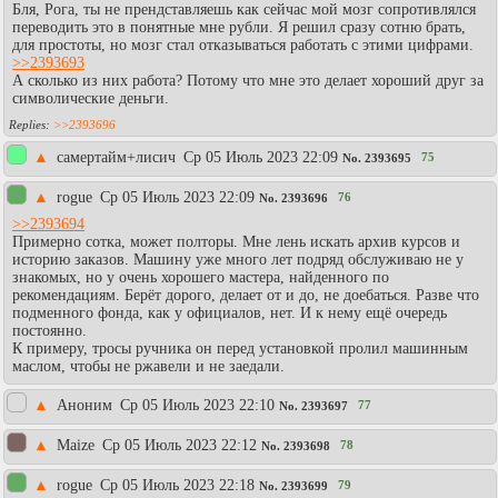
Бля, Рога, ты не прендставляешь как сейчас мой мозг сопротивлялся
переводить это в понятные мне рубли. Я решил сразу сотню брать,
для простоты, но мозг стал отказываться работать с этими цифрами.
>>2393693
А сколько из них работа? Потому что мне это делает хороший друг за
символические деньги.
>>2393696
▲
самертайм+лисич
Ср 05 Июль 2023 22:09
75
No.
2393695
▲
rogue
Ср 05 Июль 2023 22:09
76
No.
2393696
>>2393694
Примерно сотка, может полторы. Мне лень искать архив курсов и
историю заказов. Машину уже много лет подряд обслуживаю не у
знакомых, но у очень хорошего мастера, найденного по
рекомендациям. Берёт дорого, делает от и до, не доебаться. Разве что
подменного фонда, как у официалов, нет. И к нему ещё очередь
постоянно.
К примеру, тросы ручника он перед установкой пролил машинным
маслом, чтобы не ржавели и не заедали.
▲
Аноним
Ср 05 Июль 2023 22:10
77
No.
2393697
▲
Maize
Ср 05 Июль 2023 22:12
78
No.
2393698
▲
rogue
Ср 05 Июль 2023 22:18
79
No.
2393699