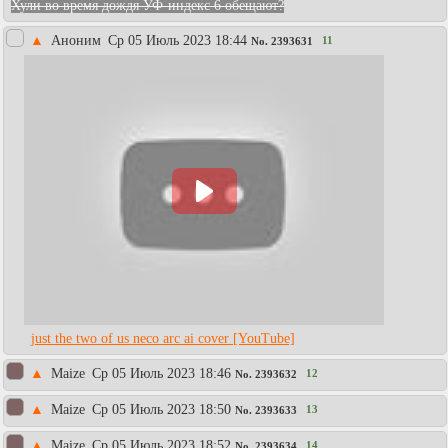
Хули во время дождя УФ-индекс 6 обещают?
▲
Аноним
Ср 05 Июль 2023 18:44
11
No.
2393631
just the two of us neco arc ai cover [YouTube]
▲
Maize
Ср 05 Июль 2023 18:46
12
No.
2393632
▲
Maize
Ср 05 Июль 2023 18:50
13
No.
2393633
▲
Maize
Ср 05 Июль 2023 18:52
14
No.
2393634