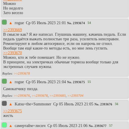
Можно
Но недолго
Зато весело
▲
rogue
Ср 05 Июль 2023 21:01
54
No.
2393674
>>2393669
В смысле как? Я же написал. Глушишь машину, качаешь педаль. Если
педаль удаётся выжать полностью три раза, усилитель неисправен.
Ремонтируют в любом автосервисе, если он напрочь не сгнил.
Вообще там ещё какие-то методы есть, но мне лень гуглить.
>>2393670
Можно, кто ж тебе помешает. Но не нужно.
В принципе, на электричках обычные тормоза вообще только для
экстренных случаев нужны.
>>2393678
▲
rogue
Ср 05 Июль 2023 21:04
55
No.
2393675
Самокатчику пизда.
>>2393676
,
>>2393678
,
>>2393683
,
>>2393704
▲
Katsu+the+Summoner
Ср 05 Июль 2023 21:05
56
No.
2393676
>>2393675
жесть
▲
самертайм+лисич
Ср 05 Июль 2023 21:06
57
No.
2393677