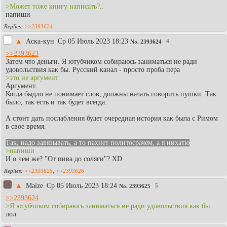
>Может тоже книгу написать?..
напиши
>>2393624
▲
Аска-кун
Ср 05 Июль 2023 18:23
4
No.
2393624
>>2393623
Затем что деньги. Я ютубчиком собираюсь заниматься не ради
удовольствия как бы. Русский канал - просто проба пера
>это не аргумент
Аргумент.
Когда быдло не понимает слов, должны начать говорить пушки. Так
было, так есть и так будет всегда.
А стоит дать послабления будет очередная история как была с Римом
в свое время.
Так, надо завязывать, а то пахнет политосрачем, а я нихатю
>напиши
И о чем же? "От пива до соляги"? XD
>>2393625
,
>>2393626
▲
Maize
Ср 05 Июль 2023 18:24
5
No.
2393625
>>2393624
>Я ютубчиком собираюсь заниматься не ради удовольствия как бы.
лол