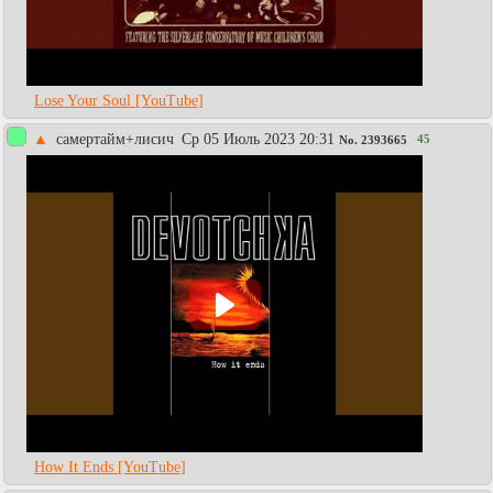
Lose Your Soul [YouTube]
▲
самертайм+лисич
Ср 05 Июль 2023 20:31
45
No.
2393665
How It Ends [YouTube]