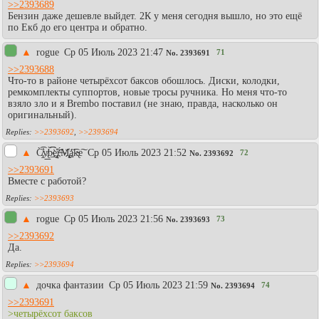
>>2393689
Бензин даже дешевле выйдет. 2К у меня сегодня вышло, но это ещё
по Екб до его центра и обратно.
▲
rogue
Ср 05 Июль 2023 21:47
71
No.
2393691
>>2393688
Что-то в районе четырёхсот баксов обошлось. Диски, колодки,
ремкомплекты суппортов, новые тросы ручника. Но меня что-то
взяло зло и я Brembo поставил (не знаю, правда, насколько он
оригинальный).
>>2393692
,
>>2393694
▲
C̸̡̀̕͡y̸̢͟͟b́̀͟͡͡e҉̡̧͝ŗ̶͏́M̧҉̢͢á͡k̵̴̢e͠
Ср 05 Июль 2023 21:52
72
No.
2393692
>>2393691
Вместе с работой?
>>2393693
▲
rogue
Ср 05 Июль 2023 21:56
73
No.
2393693
>>2393692
Да.
>>2393694
▲
дочка фантазии
Ср 05 Июль 2023 21:59
74
No.
2393694
>>2393691
>четырёхсот баксов