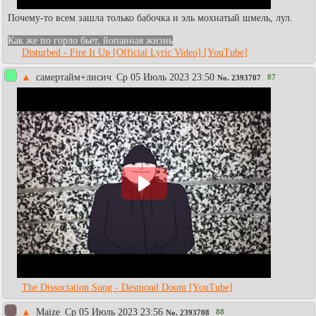
Почему-то всем зашла только бабочка и эль мохнатый шмель, лул.
Как же по горло бьет, йопанная жизнь
Disturbed - Fire It Up [Official Lyric Video] [YouTube]
▲
самертайм+лисич
Ср 05 Июль 2023 23:50
87
No.
2393707
The Dissociation Song - Desmond Doom [YouTube]
▲
Maize
Ср 05 Июль 2023 23:56
88
No.
2393708