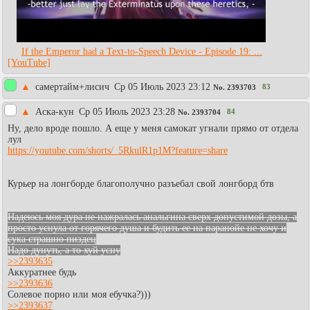
If the Emperor had a Text-to-Speech Device - Episode 19: ...
[YouTube]
▲
самертайм+лисич
Ср 05 Июль 2023 23:12
83
No.
2393703
▲
Аска-кун
Ср 05 Июль 2023 23:28
84
No.
2393704
Ну, дело вроде пошло. А еще у меня самокат угнали прямо от отдела
лул
https://youtube.com/shorts/_5RkulR1p1M?feature=share
Курьер на лонгборде благополучно разъебал свой лонгборд бтв
Надеюсь моя дура не нажралась анальгина сверх допустимой дозы, а
просто уснула от горячего душа и будить ее на паранойе не хочу и
сука страшно пиздец
Надо дунуть, а то хуй усну
>>2393635
Аккуратнее будь
>>2393636
Солевое порно или моя ебучка?)))
>>2393637