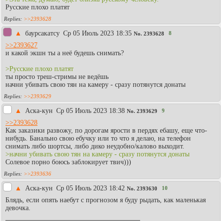
Русские плохо платят
>>2393628
▲
баурсакатсу
Ср 05 Июль 2023 18:35
8
No.
2393628
>>2393627
и какой экшн ты а неё будешь снимать?
>Русские плохо платят
ты просто треш-стримы не ведёшь
начни убивать свою тян на камеру - сразу потянутся донаты
>>2393629
▲
Аска-кун
Ср 05 Июль 2023 18:38
9
No.
2393629
>>2393628
Как заказики развожу, по дорогам ярости в пердях ебашу, еще что-
нибудь. Банально свою ебучку или то что я делаю, на телефон
снимать либо шортсы, либо дико неудобно/калово выходит.
>начни убивать свою тян на камеру - сразу потянутся донаты
Солевое порно боюсь заблокирует твич)))
>>2393636
▲
Аска-кун
Ср 05 Июль 2023 18:42
10
No.
2393630
Блядь, если опять наебут с прогнозом я буду рыдать, как маленькая
девочка.