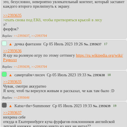
это, безусловно, невероятно увлекательный контент, который заставит
каждого второго прилипнуть к экрану.
>>2393635
>ехать снова под ЕКб, чтобы притворяться крысой в лесу
э?
фюрфэк?
>>2393637
,
>>2393704
▲
дочка фантазии
Ср 05 Июль 2023 19:26
17
No.
2393637
>>2393636
Я еду на ролевую игру по этому сеттингу
https://ru.wikipedia.org/wiki/
Рэдволл
>>2393639
,
>>2393704
▲
самертайм+лисич
Ср 05 Июль 2023 19:33
18
No.
2393638
>>2393635
Чувак, смотри аккуратно
Я хочу, чтоб ты вернулся живым и рассказал, че как там было :D
>>2393646
▲
Katsu+the+Summoner
Ср 05 Июль 2023 19:33
19
No.
2393639
>>2393637
нихрена себе
откуда в Екатеринбурге куча фурфагов-поклонников английской
детской книжки, которую никто из них не читал??