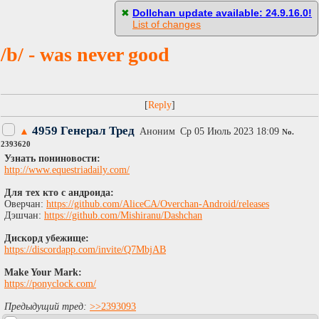
[
Пасскод
]
✖
Dollchan update available: 24.9.16.0!
List of changes
/b/ - was never good
[
]
4959 Генерал Тред
▲
Аноним
Ср 05 Июль 2023 18:09
No.
2393620
Узнать пониновости:
http://www.equestriadaily.com/
Для тех кто с андроида:
Оверчан:
https://github.com/AliceCA/Overchan-Android/releases
Дэшчан:
https://github.com/Mishiranu/Dashchan
Дискорд убежище:
https://discordapp.com/invite/Q7MbjAB
Make Your Mark:
https://ponyclock.com/
Предыдущий тред:
>>2393093