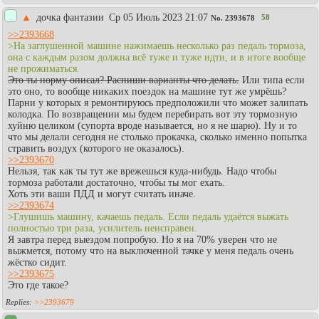
▲
дочка фантазии
Ср 05 Июль 2023 21:07
58
No.
2393678
>>2393668
>На заглушенной машине нажимаешь несколько раз педаль тормоза,
она с каждым разом должна всё туже и туже идти, и в итоге вообще
не прожиматься.
Это ты норму описал? Распиши варианты что делать.
Или типа если
это оно, то вообще никаких поездок на машине тут же умрёшь?
Парни у которых я ремонтируюсь предположили что может залипать
колодка. По возвращении мы будем перебирать вот эту тормозную
хуйню целиком (супорта вроде называется, но я не шарю). Ну и то
что мы делали сегодня не столько прокачка, сколько именно попытка
стравить воздух (которого не оказалось).
>>2393670
Нельзя, так как ты тут же врежешься куда-нибудь. Надо чтобы
тормоза работали достаточно, чтобы ты мог ехать.
Хоть эти ваши ПДД и могут считать иначе.
>>2393674
>Глушишь машину, качаешь педаль. Если педаль удаётся выжать
полностью три раза, усилитель неисправен.
Я завтра перед выездом попробую. Но я на 70% уверен что не
выжмется, потому что на выключенной тачке у меня педаль очень
жёстко сидит.
>>2393675
Это где такое?
>>2393679