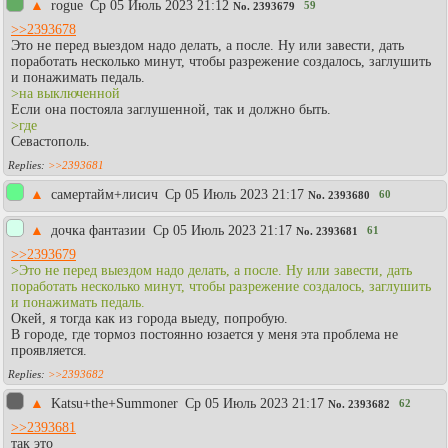
▲
rogue
Ср 05 Июль 2023 21:12
59
No.
2393679
>>2393678
Это не перед выездом надо делать, а после. Ну или завести, дать
поработать несколько минут, чтобы разрежение создалось, заглушить
и понажимать педаль.
>на выключенной
Если она постояла заглушенной, так и должно быть.
>где
Севастополь.
>>2393681
▲
самертайм+лисич
Ср 05 Июль 2023 21:17
60
No.
2393680
▲
дочка фантазии
Ср 05 Июль 2023 21:17
61
No.
2393681
>>2393679
>Это не перед выездом надо делать, а после. Ну или завести, дать
поработать несколько минут, чтобы разрежение создалось, заглушить
и понажимать педаль.
Окей, я тогда как из города выеду, попробую.
В городе, где тормоз постоянно юзается у меня эта проблема не
проявляется.
>>2393682
▲
Katsu+the+Summoner
Ср 05 Июль 2023 21:17
62
No.
2393682
>>2393681
так это