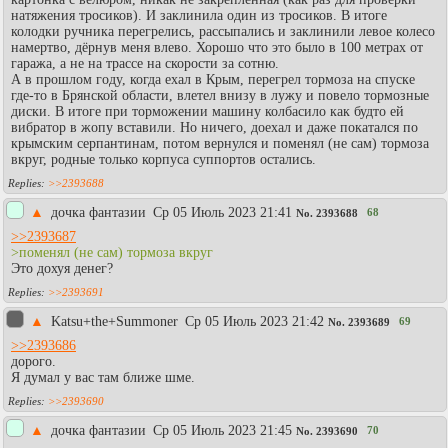
натяжения тросиков). И заклинила один из тросиков. В итоге
колодки ручника перегрелись, рассыпались и заклинили левое колесо
намертво, дёрнув меня влево. Хорошо что это было в 100 метрах от
гаража, а не на трассе на скорости за сотню.
А в прошлом году, когда ехал в Крым, перегрел тормоза на спуске
где-то в Брянской области, влетел внизу в лужу и повело тормозные
диски. В итоге при торможении машину колбасило как будто ей
вибратор в жопу вставили. Но ничего, доехал и даже покатался по
крымским серпантинам, потом вернулся и поменял (не сам) тормоза
вкруг, родные только корпуса суппортов остались.
>>2393688
▲
дочка фантазии
Ср 05 Июль 2023 21:41
68
No.
2393688
>>2393687
>поменял (не сам) тормоза вкруг
Это дохуя денег?
>>2393691
▲
Katsu+the+Summoner
Ср 05 Июль 2023 21:42
69
No.
2393689
>>2393686
дорого.
Я думал у вас там ближе шме.
>>2393690
▲
дочка фантазии
Ср 05 Июль 2023 21:45
70
No.
2393690