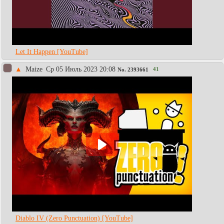
Let It Happen [YouTube]
▲
Maize
Ср 05 Июль 2023 20:08
41
No.
2393661
Diablo IV (Zero Punctuation) [YouTube]