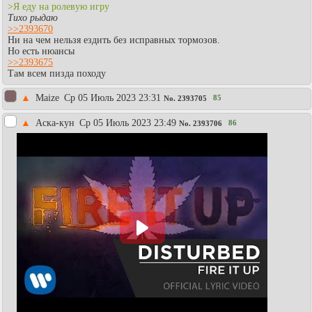
>Я еду на ролевую игру
Тихо рыдаю
>>2393670
Ни на чем нельзя ездить без исправных тормозов.
Но есть нюансы
>>2393675
Там всем пизда походу
▲
Maize
Ср 05 Июль 2023 23:31
85
No.
2393705
▲
Аска-кун
Ср 05 Июль 2023 23:49
86
No.
2393706