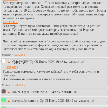
Есть мультсериал неплохой. Я свои книжки у сестры забрал, но так и
не перечитал их до игры. Хотя я их первый раз тоже не в детстве
читал, а лет в 19-20. Вроде ок были, но не то чтобы прямо вау. Плюс я
мультик раньше книг посмотрел и сюжет знал. Мультик меня вообще
зацепил в своё время.
>>2393639
В Екатеринбурге куча ролевиков. Они устраивают игры на разные
темы. Тут каким-то молодым мастерам захотелось про Рэдволл
запилить. И на игре вроде даже недобор некоторый.
Лол, я сейчас вспомнил как в 17 лет приехал в Екб поступать и ходил
по улице, спрашивал ниферского вида парней где искать ролевиков.
Оказалось что у них там это не одна тусовка, как у нас на селе.
>>2393653
▲
C̸̡̀̕͡y̸̢͟͟b́̀͟͡͡e҉̡̧͝ŗ̶͏́M̧҉̢͢á͡k̵̴̢e͠
Ср 05 Июль 2023 19:48
27
No.
2393647
>>2393635
Только если тормоза откажут не забывай что у тебя есть ручник и
обочина
И возможно ты улетишь в канаву и выживешь
>>2393655
▲
Maize
Ср 05 Июль 2023 19:49
28
No.
2393648
▲
самертайм+лисич
Ср 05 Июль 2023 19:49
29
No.
2393649