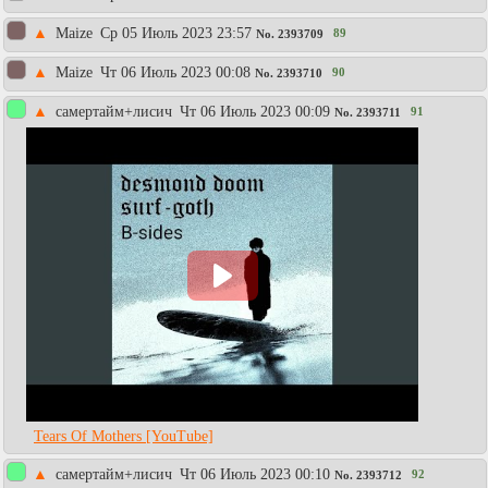
▲
Maize
Ср 05 Июль 2023 23:57
89
No.
2393709
▲
Maize
Чт 06 Июль 2023 00:08
90
No.
2393710
▲
самертайм+лисич
Чт 06 Июль 2023 00:09
91
No.
2393711
Tears Of Mothers [YouTube]
▲
самертайм+лисич
Чт 06 Июль 2023 00:10
92
No.
2393712