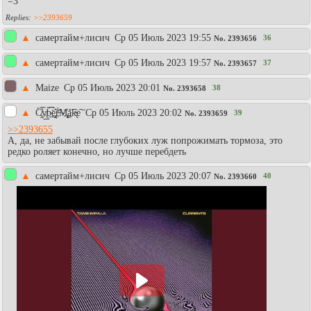
=3
>>2393659
▲
самертайм+лисич
Ср 05 Июль 2023 19:55
36
No.
2393656
▲
самертайм+лисич
Ср 05 Июль 2023 19:57
37
No.
2393657
▲
Maize
Ср 05 Июль 2023 20:01
38
No.
2393658
▲
C̸̡̀̕͡y̸̢͟͟b́̀͟͡͡e҉̡̧͝ŗ̶͏́M̧҉̢͢á͡k̵̴̢e͠
Ср 05 Июль 2023 20:02
39
No.
2393659
>>2393655
А, да, не забывай после глубоких луж попрожимать тормоза, это
редко роляет конечно, но лучше перебдеть
▲
самертайм+лисич
Ср 05 Июль 2023 20:07
40
No.
2393660