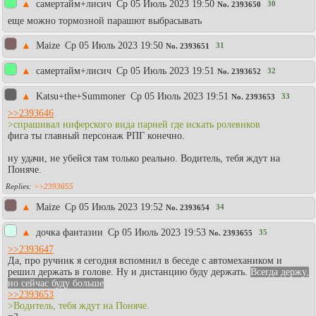
▲
самертайм+лисич
Ср 05 Июль 2023 19:50
30
No.
2393650
еще можно тормозной парашют выбрасывать
▲
Maize
Ср 05 Июль 2023 19:50
31
No.
2393651
▲
самертайм+лисич
Ср 05 Июль 2023 19:51
32
No.
2393652
▲
Katsu+the+Summoner
Ср 05 Июль 2023 19:51
33
No.
2393653
>>2393646
>спрашивал ниферского вида парней где искать ролевиков
фига ты главный персонаж РПГ конечно.
ну удачи, не убейся там только реально. Водитель, тебя ждут на
Поняче.
>>2393655
▲
Maize
Ср 05 Июль 2023 19:52
34
No.
2393654
▲
дочка фантазии
Ср 05 Июль 2023 19:53
35
No.
2393655
>>2393647
Да, про ручник я сегодня вспомнил в беседе с автомехаником и
решил держать в голове. Ну и дистанцию буду держать.
Всегда держу,
но сейчас буду больше
>>2393653
>Водитель, тебя ждут на Поняче.