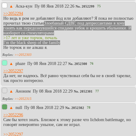
▲
Аска-кун
Пy 08 Янв 2018 22:26
75
No.
2052299
>>2052294
Но ведь в ром не добавляют йод или добавляют? Я пока не полностью
прочитал твою статью
Злоебаный СДВГ, под депрессантами я хочу
гонять как передознувшийся спидами уебок и крошить ебальники. И
наоборот со стимуляторами
>17 лет и уже торчок, печаль
I'm the black sheep of the family
Не торчок и не алкаш я.
>>2052303
▲
phaze
Пy 08 Янв 2018 22:27
76
No.
2052300
>>2052297
Да нет, не надеюсь. Всё равно чувствовал себя бы не в своей тарелке,
так просто интересно.
▲
Аноним
Пy 08 Янв 2018 22:29
77
No.
2052301
>>2052315
▲
null
Пy 08 Янв 2018 22:29
78
No.
2052302
>>2052296
Сам бы хотел знать. Близкое к этому разве что lichdom:battlemage, но
говорят невероятно унылое, сам не играл.
>>2052297