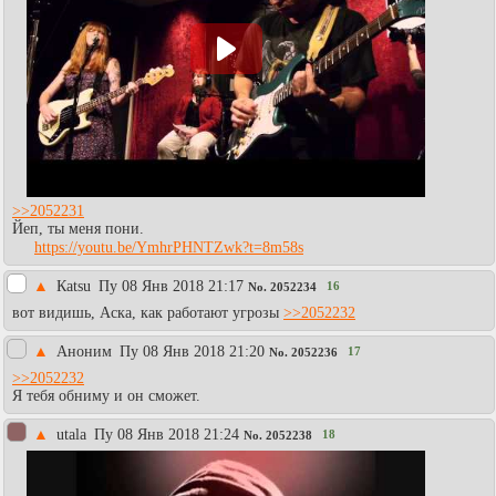
>>2052231
Йеп, ты меня пони.
https://youtu.be/YmhrPHNTZwk?t=8m58s
▲
Каtsu
Пy 08 Янв 2018 21:17
16
No.
2052234
вот видишь, Аска, как работают угрозы
>>2052232
▲
Аноним
Пy 08 Янв 2018 21:20
17
No.
2052236
>>2052232
Я тебя обниму и он сможет.
▲
utala
Пy 08 Янв 2018 21:24
18
No.
2052238