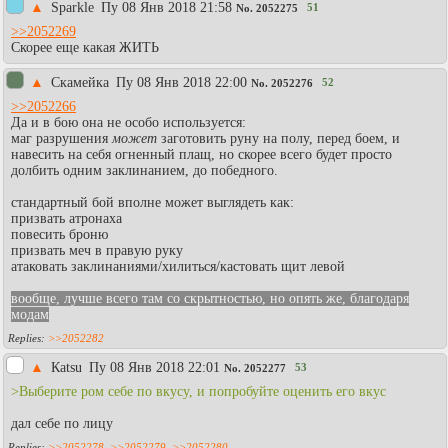
▲
Sparkle
Пy 08 Янв 2018 21:58
51
No.
2052275
>>2052269
Скорее еще какая ЖИТЬ
▲
Скамейка
Пy 08 Янв 2018 22:00
52
No.
2052276
>>2052266
Да и в бою она не особо используется:
маг разрушения
может
заготовить руну на полу, перед боем, и
навесить на себя огненный плащ, но скорее всего будет просто
долбить одним заклинанием, до победного.
стандартный бой вполне может выглядеть как:
призвать атронаха
повесить броню
призвать меч в правую руку
атаковать заклинаниями/хилиться/кастовать щит левой
вообще, лучше всего там со скрытностью, но опять же, благодаря
модам
>>2052282
▲
Каtsu
Пy 08 Янв 2018 22:01
53
No.
2052277
>Выберите ром себе по вкусу, и попробуйте оценить его вкус
дал себе по лицу
>>2052278
,
>>2052279
,
>>2052280