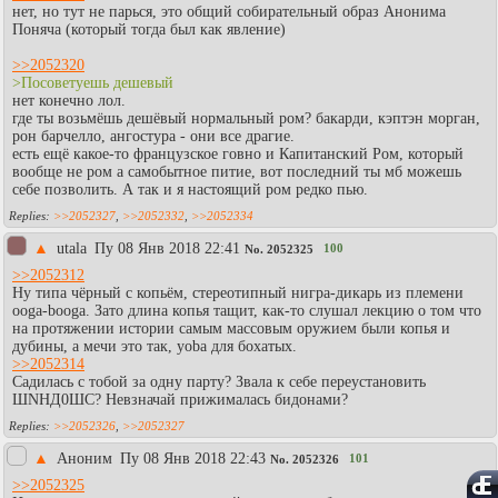
нет, но тут не парься, это общий собирательный образ Анонима
Поняча (который тогда был как явление)
>>2052320
>Посоветуешь дешевый
нет конечно лол.
где ты возьмёшь дешёвый нормальный ром? бакарди, кэптэн морган,
рон барчелло, ангостура - они все драгие.
есть ещё какое-то французское говно и Капитанский Ром, который
вообще не ром а самобытное питие, вот последний ты мб можешь
себе позволить. А так и я настоящий ром редко пью.
>>2052327
,
>>2052332
,
>>2052334
▲
utala
Пy 08 Янв 2018 22:41
100
No.
2052325
>>2052312
Ну типа чёрный с копьём, стереотипный нигра-дикарь из племени
ooga-booga. Зато длина копья тащит, как-то слушал лекцию о том что
на протяжении истории самым массовым оружием были копья и
дубины, а мечи это так, yoba для бохатых.
>>2052314
Садилась с тобой за одну парту? Звала к себе переустановить
ШNHД0ШС? Невзначай прижималась бидонами?
>>2052326
,
>>2052327
▲
Аноним
Пy 08 Янв 2018 22:43
101
No.
2052326
>>2052325