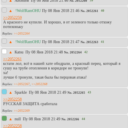
▲
Аноним
Пy 08 Янв 2018 21:46
39
No.
2052260
▲
!WolfRamOHU
Пy 08 Янв 2018 21:46
40
No.
2052261
>>2052259
А красного не купили. И хорошо, я от зеленого только отхожу
потихоньку
>>2052264
▲
!WolfRamOHU
Пy 08 Янв 2018 21:47
41
No.
2052263
▲
Каtsu
Пy 08 Янв 2018 21:48
42
No.
2052264
>>2052261
кстати лол, всё в нашей хате ободрали, а красный перец, который я
сушу на трубе отопления в коридоре не тронули!
ха!
лучше б тронули, такая была бы перцовая атака!
>>2052267
,
>>2052268
▲
Sparkle
Пy 08 Янв 2018 21:49
43
No.
2052265
>>2052258
РУССКАЯ ЗАЩИТА сработала
>>2052269
▲
null
Пy 08 Янв 2018 21:49
44
No.
2052266
>>2052258