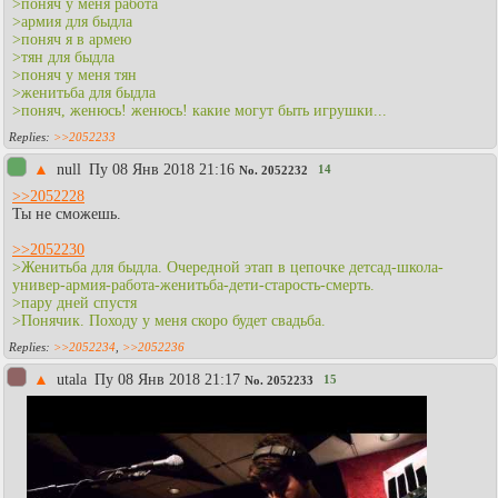
>поняч у меня работа
>армия для быдла
>поняч я в армею
>тян для быдла
>поняч у меня тян
>женитьба для быдла
>поняч, женюсь! женюсь! какие могут быть игрушки...
>>2052233
▲
null
Пy 08 Янв 2018 21:16
14
No.
2052232
>>2052228
Ты не сможешь.
>>2052230
>Женитьба для быдла. Очередной этап в цепочке детсад-школа-
универ-армия-работа-женитьба-дети-старость-смерть.
>пару дней спустя
>Понячик. Походу у меня скоро будет свадьба.
>>2052234
,
>>2052236
▲
utala
Пy 08 Янв 2018 21:17
15
No.
2052233