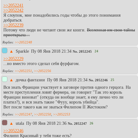
>>2052241
>>2052242
Я слоупок, мне понадобились годы чтобы до этого понимания
добраться.
>>2052239
Потому что люди не читают свои же книги.
Вселенная им свои тайны
приоткрыла…
>>2052248
▲
Sparkle
Пy 08 Янв 2018 21:34
24
No.
2052245
>>2052229
...но вместо этого сделал себя фурфагом.
>>2052251
,
>>2052256
▲
дочка фантазии
Пy 08 Янв 2018 21:34
25
No.
2052246
Вся знать Франции участвует в заговоре против одного герцога. На
месте преступления ловят фермера, он говорит "Так это король
Франции виноват" (откуда он вообще знает, я ему лично что ли
платил?), и вся знать такие "Фууу, король убийца".
Вот после такого как не зваться Филипом II Жестоким?
>>2052247
,
>>2052250
,
>>2052253
▲
utala
Пy 08 Янв 2018 21:36
26
No.
2052247
>>2052246
Филипп Красивый у тебя тоже есть?