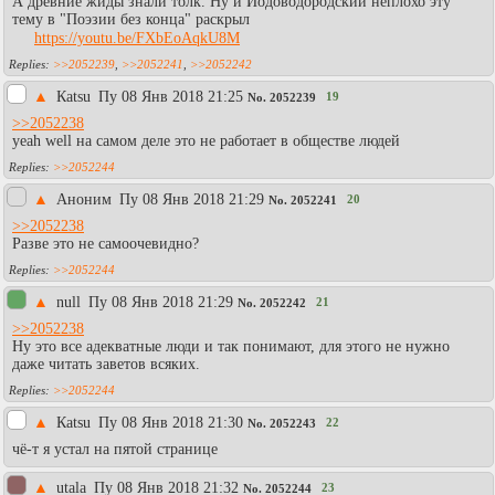
А древние жиды знали толк. Ну и Йодоводородский неплохо эту
тему в "Поэзии без конца" раскрыл
https://youtu.be/FXbEoAqkU8M
>>2052239
,
>>2052241
,
>>2052242
▲
Каtsu
Пy 08 Янв 2018 21:25
19
No.
2052239
>>2052238
yeah well на самом деле это не работает в обществе людей
>>2052244
▲
Аноним
Пy 08 Янв 2018 21:29
20
No.
2052241
>>2052238
Разве это не самоочевидно?
>>2052244
▲
null
Пy 08 Янв 2018 21:29
21
No.
2052242
>>2052238
Ну это все адекватные люди и так понимают, для этого не нужно
даже читать заветов всяких.
>>2052244
▲
Каtsu
Пy 08 Янв 2018 21:30
22
No.
2052243
чё-т я устал на пятой странице
▲
utala
Пy 08 Янв 2018 21:32
23
No.
2052244