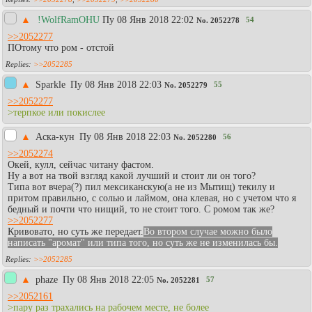
▲
!WolfRamOHU
Пy 08 Янв 2018 22:02
54
No.
2052278
>>2052277
ПОтому что ром - отстой
>>2052285
▲
Sparkle
Пy 08 Янв 2018 22:03
55
No.
2052279
>>2052277
>терпкое или покислее
▲
Аска-кун
Пy 08 Янв 2018 22:03
56
No.
2052280
>>2052274
Окей, кулл, сейчас читану фастом.
Ну а вот на твой взгляд какой лучший и стоит ли он того?
Типа вот вчера(?) пил мексиканскую(а не из Мытищ) текилу и
притом правильно, с солью и лаймом, она клевая, но с учетом что я
бедный и почти что нищий, то не стоит того. С ромом так же?
>>2052277
Кривовато, но суть же передает.
Во втором случае можно было
написать "аромат" или типа того, но суть же не изменилась бы.
>>2052285
▲
phaze
Пy 08 Янв 2018 22:05
57
No.
2052281
>>2052161
>пару раз трахались на рабочем месте, не более