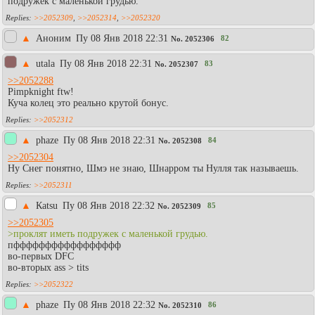
подружек с маленькой грудью.
>>2052309
,
>>2052314
,
>>2052320
▲
Аноним
Пy 08 Янв 2018 22:31
82
No.
2052306
▲
utala
Пy 08 Янв 2018 22:31
83
No.
2052307
>>2052288
Pimpknight ftw!
Куча колец это реально крутой бонус.
>>2052312
▲
phaze
Пy 08 Янв 2018 22:31
84
No.
2052308
>>2052304
Ну Снег понятно, Шмэ не знаю, Шнарром ты Нулля так называешь.
>>2052311
▲
Каtsu
Пy 08 Янв 2018 22:32
85
No.
2052309
>>2052305
>проклят иметь подружек с маленькой грудью.
пффффффффффффффффф
во-первых DFC
во-вторых ass > tits
>>2052322
▲
phaze
Пy 08 Янв 2018 22:32
86
No.
2052310