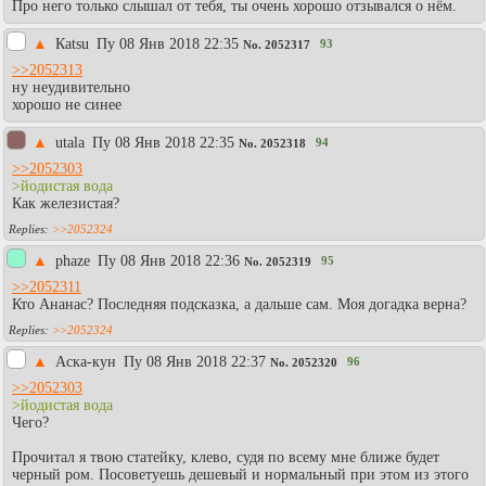
Про него только слышал от тебя, ты очень хорошо отзывался о нём.
▲
Каtsu
Пy 08 Янв 2018 22:35
93
No.
2052317
>>2052313
ну неудивительно
хорошо не синее
▲
utala
Пy 08 Янв 2018 22:35
94
No.
2052318
>>2052303
>йодистая вода
Как железистая?
>>2052324
▲
phaze
Пy 08 Янв 2018 22:36
95
No.
2052319
>>2052311
Кто Ананас? Последняя подсказка, а дальше сам. Моя догадка верна?
>>2052324
▲
Аска-кун
Пy 08 Янв 2018 22:37
96
No.
2052320
>>2052303
>йодистая вода
Чего?
Прочитал я твою статейку, клево, судя по всему мне ближе будет
черный ром. Посоветуешь дешевый и нормальный при этом из этого