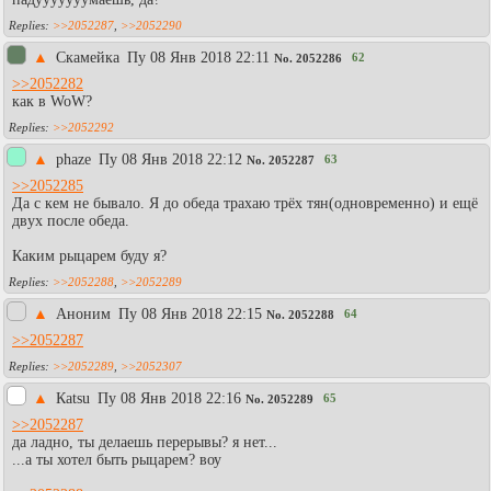
>>2052287
,
>>2052290
▲
Скамейка
Пy 08 Янв 2018 22:11
62
No.
2052286
>>2052282
как в WoW?
>>2052292
▲
phaze
Пy 08 Янв 2018 22:12
63
No.
2052287
>>2052285
Да с кем не бывало. Я до обеда трахаю трёх тян(одновременно) и ещё
двух после обеда.
Каким рыцарем буду я?
>>2052288
,
>>2052289
▲
Аноним
Пy 08 Янв 2018 22:15
64
No.
2052288
>>2052287
>>2052289
,
>>2052307
▲
Каtsu
Пy 08 Янв 2018 22:16
65
No.
2052289
>>2052287
да ладно, ты делаешь перерывы? я нет...
...а ты хотел быть рыцарем? воу