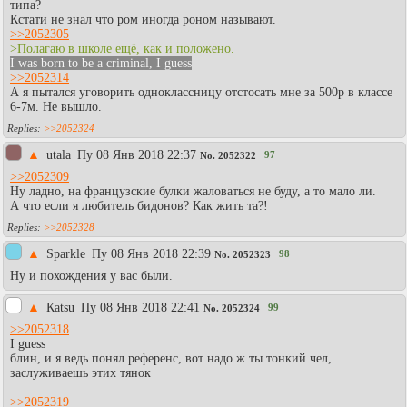
типа?
Кстати не знал что ром иногда роном называют.
>>2052305
>Полагаю в школе ещё, как и положено.
I was born to be a criminal, I guess
>>2052314
А я пытался уговорить одноклассницу отстосать мне за 500р в классе
6-7м. Не вышло.
>>2052324
▲
utala
Пy 08 Янв 2018 22:37
97
No.
2052322
>>2052309
Ну ладно, на французские булки жаловаться не буду, а то мало ли.
А что если я любитель бидонов? Как жить та?!
>>2052328
▲
Sparkle
Пy 08 Янв 2018 22:39
98
No.
2052323
Ну и похождения у вас были.
▲
Каtsu
Пy 08 Янв 2018 22:41
99
No.
2052324
>>2052318
I guess
блин, и я ведь понял референс, вот надо ж ты тонкий чел,
заслуживаешь этих тянок
>>2052319