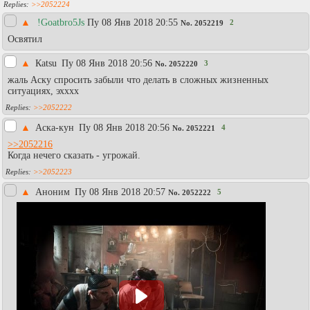
>>2052224
▲
!Goatbro5Js
Пy 08 Янв 2018 20:55
2
No.
2052219
Освятил
▲
Каtsu
Пy 08 Янв 2018 20:56
3
No.
2052220
жаль Аску спросить забыли что делать в сложных жизненных
ситуациях, эхххх
>>2052222
▲
Аска-кун
Пy 08 Янв 2018 20:56
4
No.
2052221
>>2052216
Когда нечего сказать - угрожай.
>>2052223
▲
Аноним
Пy 08 Янв 2018 20:57
5
No.
2052222