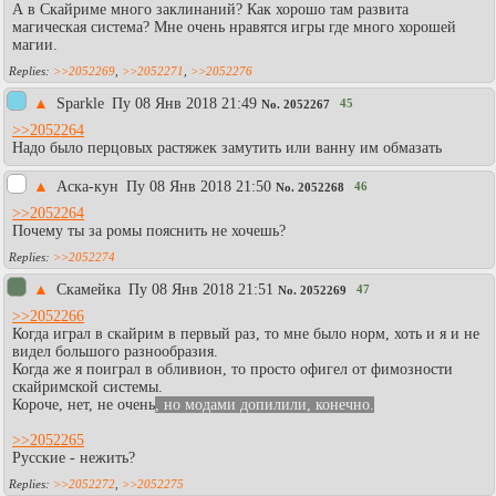
А в Скайриме много заклинаний? Как хорошо там развита
магическая система? Мне очень нравятся игры где много хорошей
магии.
>>2052269
,
>>2052271
,
>>2052276
▲
Sparkle
Пy 08 Янв 2018 21:49
45
No.
2052267
>>2052264
Надо было перцовых растяжек замутить или ванну им обмазать
▲
Аска-кун
Пy 08 Янв 2018 21:50
46
No.
2052268
>>2052264
Почему ты за ромы пояснить не хочешь?
>>2052274
▲
Скамейка
Пy 08 Янв 2018 21:51
47
No.
2052269
>>2052266
Когда играл в скайрим в первый раз, то мне было норм, хоть и я и не
видел большого разнообразия.
Когда же я поиграл в обливион, то просто офигел от фимозности
скайримской системы.
Короче, нет, не очень
, но модами допилили, конечно.
>>2052265
Русские - нежить?
>>2052272
,
>>2052275