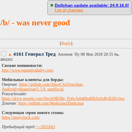
[
Пасскод
]
✖
Dollchan update available: 24.9.16.0!
List of changes
/b/ - was never good
[
]
4161 Генерал Тред
▲
Аноним
Пy 08 Янв 2018 20:55
No.
2052215
Свежие пониновости:
http://www.equestriadaily.com/
Мобильные клиенты для борды:
Оверчан:
https://github.com/AliceCA/Overchan-
Android/releases/tag/1.5.8_unofficial
Ponyachreader:
https://drive.google.com/file/d/0B2Be_Po6v3obd0huRHAtSnByR28/view
Дэшчан:
https://github.com/Mishiranu/Dashchan
Следующая серия нового сезона:
https://ponyclock.com/
Предыдущий тред:
>>2051663