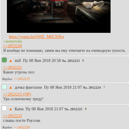
https://youtu.be/QWE_M0CX9So
>женитьба
>>2052220
Я вообще не понимаю, зачем вы ему отвечаете на очевидную тупость.
▲
null
Пy 08 Янв 2018 20:58
6
No.
2052223
>>2052221
Какие угрозы лол.
>>2052225
▲
дочка фантазии
Пy 08 Янв 2018 21:07
7
No.
2052224
>>2052215
Ура солнечному треду!
▲
Каtsu
Пy 08 Янв 2018 21:07
8
No.
2052225
>>2052223
слышь пости Роузлак.
>>2052226