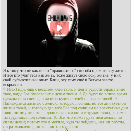
Я к тому что не какого-то "правильного" способа прожить эту жизнь.
И всё кто учат тебя как жить, тоже живут свою
одну
жизнь, у них
свой субъективный опыт. Блин, эту тему ещё в Ветхом завете
вскрывали.
>[Итак] иди, ешь с весельем хлеб твой, и пей в радости сердца вино
твое, когда Бог благоволит к делам твоим. 8 Да будут во всякое время
одежды твои светлы, и да не оскудевает елей на голове твоей. 9
Наслаждайся жизнью с женою, которую любишь, во все дни суетной
жизни твоей, и которую дал тебе Бог под солнцем на все суетные дни
твои; потому что это — доля твоя в жизни и в трудах твоих, какими
ты трудишься под солнцем. 10 Все, что может рука твоя делать, по
силам делай; потому что в могиле, куда ты пойдешь, нет ни работы,
ни размышления, ни знания, ни мудрости.