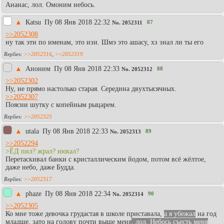
Ананас, лол. Омоним небось.
▲
Каtsu
Пy 08 Янв 2018 22:32
87
No.
2052311
>>2052308
ну так эти по именам, это изи. Шмэ это ашасу, хз знал ли ты его
>>2052316
,
>>2052319
▲
Аноним
Пy 08 Янв 2018 22:33
88
No.
2052312
>>2052302
Ну, не прямо настолько старая. Середина двухтысячных.
>>2052307
Поясни шутку с копейным рыцарем.
>>2052325
▲
utala
Пy 08 Янв 2018 22:33
89
No.
2052313
>>2052294
>ЁД пил? жрал? нюхал?
Перетаскивал банки с кристаллическим йодом, потом всё жёлтое,
даже небо, даже Будда.
>>2052317
▲
phaze
Пy 08 Янв 2018 22:34
90
No.
2052314
>>2052305
Ко мне тоже девочка грудастая в школе приставала,
а я убежал
на год
младше, зато на голову почти выше меня
, лол. Небось съесть меня