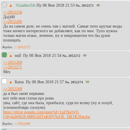
▲
!Goatbro5Js
Пy 08 Янв 2018 21:53
48
No.
2052271
>>2052258
Да))00
>>2052266
Да на самом деле, не очень там с магией. Самые типо крутые моды
тоже ничего интересного не добавляют, как по мне. Тупо нужна
только магия атаки, лечение, ну и некромантия что бы души
похищать.
>>2052272
▲
null
Пy 08 Янв 2018 21:54
49
No.
2052272
>>2052269
>>2052271
Мех
▲
Каtsu
Пy 08 Янв 2018 21:57
50
No.
2052274
>>2052268
да я был занят нервами.
вот тебе моя статья про рома
увы, сайт, где она была, проебался, судя по всему (ну и похуй,
успешнобляди соснули)
https://drive.google.com/open?id=1uZNsOvY-
LWydaWKQL6B0UzIfTnKHYNcOE_DK1K3SmAg
>>2052280