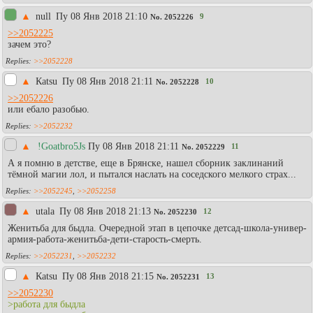
▲
null
Пy 08 Янв 2018 21:10
9
No.
2052226
>>2052225
зачем это?
>>2052228
▲
Каtsu
Пy 08 Янв 2018 21:11
10
No.
2052228
>>2052226
или ебало разобью.
>>2052232
▲
!Goatbro5Js
Пy 08 Янв 2018 21:11
11
No.
2052229
А я помню в детстве, еще в Брянске, нашел сборник заклинаний
тёмной магии лол, и пытался наслать на соседского мелкого страх...
>>2052245
,
>>2052258
▲
utala
Пy 08 Янв 2018 21:13
12
No.
2052230
Женитьба для быдла. Очередной этап в цепочке детсад-школа-универ-
армия-работа-женитьба-дети-старость-смерть.
>>2052231
,
>>2052232
▲
Каtsu
Пy 08 Янв 2018 21:15
13
No.
2052231
>>2052230
>работа для быдла