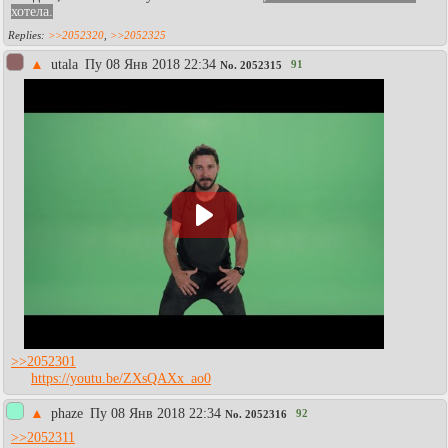
хотела.
>>2052320
,
>>2052325
▲
utala
Пy 08 Янв 2018 22:34
91
No.
2052315
>>2052301
https://youtu.be/ZXsQAXx_ao0
▲
phaze
Пy 08 Янв 2018 22:34
92
No.
2052316
>>2052311