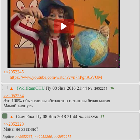
>>2052245
https://www.youtube.com/watch?v=n7nPgnA5VOM
▲
!WolfRamOHU
Пy 08 Янв 2018 21:44
36
No.
2052257
>>2052254
Это 100% объективная абсолютно истинная белая магия
Мамой клянусь
▲
Скамейка
Пy 08 Янв 2018 21:44
37
No.
2052258
>>2052229
Маны не хватило?
>>2052265
,
>>2052266
,
>>2052271