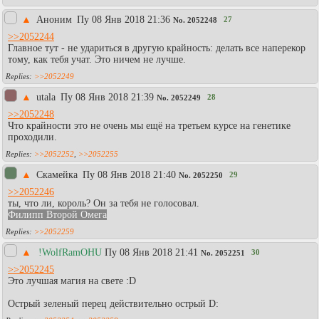
▲
Аноним
Пy 08 Янв 2018 21:36
27
No.
2052248
>>2052244
Главное тут - не удариться в другую крайность: делать все наперекор
тому, как тебя учат. Это ничем не лучше.
>>2052249
▲
utala
Пy 08 Янв 2018 21:39
28
No.
2052249
>>2052248
Что крайности это не очень мы ещё на третьем курсе на генетике
проходили.
>>2052252
,
>>2052255
▲
Скамейка
Пy 08 Янв 2018 21:40
29
No.
2052250
>>2052246
ты, что ли, король? Он за тебя не голосовал.
Филипп Второй Омега
>>2052259
▲
!WolfRamOHU
Пy 08 Янв 2018 21:41
30
No.
2052251
>>2052245
Это лучшая магия на свете :D
Острый зеленый перец действительно острый D: