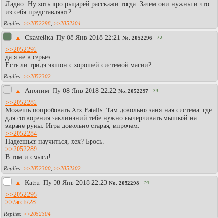
Ладно. Ну хоть про рыцарей расскажи тогда. Зачем они нужны и что
из себя представляют?
>>2052298
,
>>2052304
▲
Скамейка
Пy 08 Янв 2018 22:21
72
No.
2052296
>>2052292
да я не в серьез.
Есть ли тридэ экшон с хорошей системой магии?
>>2052302
▲
Аноним
Пy 08 Янв 2018 22:22
73
No.
2052297
>>2052282
Можешь попробовать Arx Fatalis. Там довольно занятная система, где
для сотворения заклинаний тебе нужно вычерчивать мышкой на
экране руны. Игра довольно старая, впрочем.
>>2052284
Надеешься научиться, хех? Брось.
>>2052289
В том и смысл!
>>2052300
,
>>2052302
▲
Каtsu
Пy 08 Янв 2018 22:23
74
No.
2052298
>>2052295
>>/arch/28
>>2052304