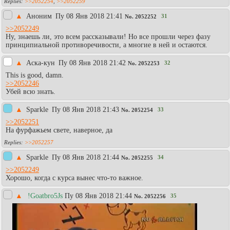
>>2052254
,
>>2052259
▲
Аноним
Пy 08 Янв 2018 21:41
31
No.
2052252
>>2052249
Ну, знаешь ли, это всем рассказывали! Но все прошли через фазу
принципиальной противоречивости, а многие в ней и остаются.
▲
Аска-кун
Пy 08 Янв 2018 21:42
32
No.
2052253
This is good, damn.
>>2052246
Убей всю знать.
▲
Sparkle
Пy 08 Янв 2018 21:43
33
No.
2052254
>>2052251
На фурфажьем свете, наверное, да
>>2052257
▲
Sparkle
Пy 08 Янв 2018 21:44
34
No.
2052255
>>2052249
Хорошо, когда с курса вынес что-то важное.
▲
!Goatbro5Js
Пy 08 Янв 2018 21:44
35
No.
2052256