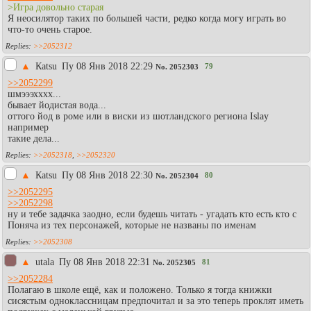
>Игра довольно старая
Я неосилятор таких по большей части, редко когда могу играть во
что-то очень старое.
>>2052312
▲
Каtsu
Пy 08 Янв 2018 22:29
79
No.
2052303
>>2052299
шмэээхххх...
бывает йодистая вода...
оттого йод в роме или в виски из шотландского региона Islay
например
такие дела...
>>2052318
,
>>2052320
▲
Каtsu
Пy 08 Янв 2018 22:30
80
No.
2052304
>>2052295
>>2052298
ну и тебе задачка заодно, если будешь читать - угадать кто есть кто с
Поняча из тех персонажей, которые не названы по именам
>>2052308
▲
utala
Пy 08 Янв 2018 22:31
81
No.
2052305
>>2052284
Полагаю в школе ещё, как и положено. Только я тогда книжки
сисястым одноклассницам предпочитал и за это теперь проклят иметь