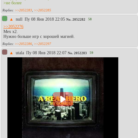
>не более
>>2052283
,
>>2052285
▲
null
Пy 08 Янв 2018 22:05
58
No.
2052282
>>2052276
Мех х2.
Нужно больше игр с хорошей магией.
>>2052286
,
>>2052297
▲
utala
Пy 08 Янв 2018 22:07
59
No.
2052283