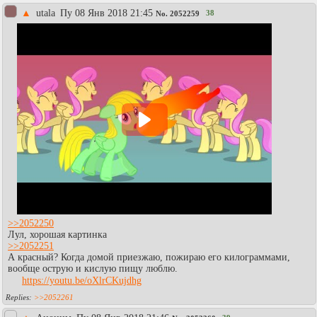
▲
utala
Пy 08 Янв 2018 21:45
38
No.
2052259
>>2052250
Лул, хорошая картинка
>>2052251
А красный? Когда домой приезжаю, пожираю его килограммами,
вообще острую и кислую пищу люблю.
https://youtu.be/oXlrCKujdhg
>>2052261