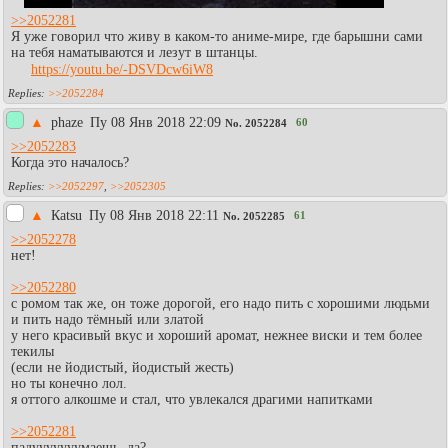
>>2052281
Я уже говорил что живу в каком-то аниме-мире, где барышни сами
на тебя наматываются и лезут в штанцы.
https://youtu.be/-DSVDcw6iW8
>>2052284
▲
phaze
Пy 08 Янв 2018 22:09
60
No.
2052284
>>2052283
Когда это началось?
>>2052297
,
>>2052305
▲
Каtsu
Пy 08 Янв 2018 22:11
61
No.
2052285
>>2052278
нет!
>>2052280
с ромом так же, он тоже дорогой, его надо пить с хорошими людьми
и пить надо тёмный или златой
у него красивый вкус и хороший аромат, нежнее виски и тем более
текилы
(если не йодистый, йодистый жесть)
но ты конечно лол.
я оттого алкошме и стал, что увлекался драгими напитками
>>2052281
падууууууумаешь, да?