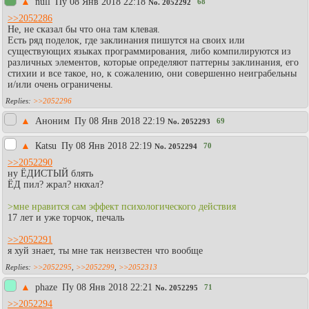
▲
null
Пy 08 Янв 2018 22:18
68
No.
2052292
>>2052286
Не, не сказал бы что она там клевая.
Есть ряд поделок, где заклинания пишутся на своих или
существующих языках программирования, либо компилируются из
различных элементов, которые определяют паттерны заклинания, его
стихии и все такое, но, к сожалению, они совершенно неиграбельны
и/или очень ограничены.
>>2052296
▲
Аноним
Пy 08 Янв 2018 22:19
69
No.
2052293
▲
Каtsu
Пy 08 Янв 2018 22:19
70
No.
2052294
>>2052290
ну ЁДИСТЫЙ блять
ЁД пил? жрал? нюхал?
>мне нравится сам эффект психологического действия
17 лет и уже торчок, печаль
>>2052291
я хуй знает, ты мне так неизвестен что вообще
>>2052295
,
>>2052299
,
>>2052313
▲
phaze
Пy 08 Янв 2018 22:21
71
No.
2052295
>>2052294