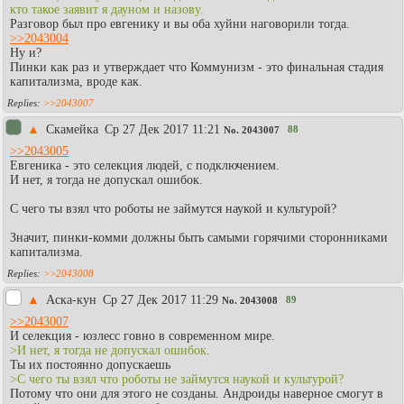
кто такое заявит я дауном и назову.
Разговор был про евгенику и вы оба хуйни наговорили тогда.
>>2043004
Ну и?
Пинки как раз и утверждает что Коммунизм - это финальная стадия
капитализма, вроде как.
>>2043007
▲
Скамейка
Ср 27 Дек 2017 11:21
88
No.
2043007
>>2043005
Евгеника - это селекция людей, с подключением.
И нет, я тогда не допускал ошибок.
С чего ты взял что роботы не займутся наукой и культурой?
Значит, пинки-комми должны быть самыми горячими сторонниками
капитализма.
>>2043008
▲
Аска-кун
Ср 27 Дек 2017 11:29
89
No.
2043008
>>2043007
И селекция - юзлесс говно в современном мире.
>И нет, я тогда не допускал ошибок.
Ты их постоянно допускаешь
>С чего ты взял что роботы не займутся наукой и культурой?
Потому что они для этого не созданы. Андроиды наверное смогут в