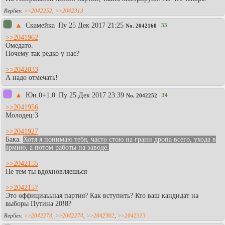
>>2042252
,
>>2042313
▲
Скамейка
Пy 25 Дек 2017 21:25
33
No.
2042160
>>2041962
Омедато.
Почему так редко у нас?
>>2042033
А надо отмечать!
▲
Юи.0+1.0
Пy 25 Дек 2017 23:39
34
No.
2042252
>>2041956
Молодец:3
>>2041927
Бака.
Хотя я понимаю тебя, часто стою на грани дропа всего, ухода в
армию, а потом работы на заводе.
>>2042155
Не тем ты вдохновляешься
>>2042157
Это оффициаььная партия? Как вступить? Кто ваш кандидат на
выборы Путина 20!8?
>>2042273
,
>>2042274
,
>>2042302
,
>>2042313