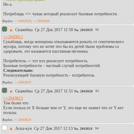
Не-а.
Потреблядь =/= чувак который реализует базовые потребности.
>>2043019
,
>>2043020
▲
Скамейка
Ср 27 Дек 2017 11:50
92
No.
2043019
>>2043013
Сукаблядь, когда женщины отказываются рожать от генетического
мусора, потому что не хотят что бы их детей были проблемы со
здоровьем, это называется пассивная евгеника.
Потребитель -> тот кто реализует потребность.
Базовые потребности - частный случай потребностей.
Следовательно:
Реализующий базовую потребность - потребитель.
>>2043024
▲
Скамейка
Ср 27 Дек 2017 11:51
93
No.
2043020
>>2043013
Тем более что
Если польза от X больше чем от Y, это еще не значит что от Y нет
пользы.
>>2043024
▲
Аска-кун
Ср 27 Дек 2017 12:13
94
No.
2043024