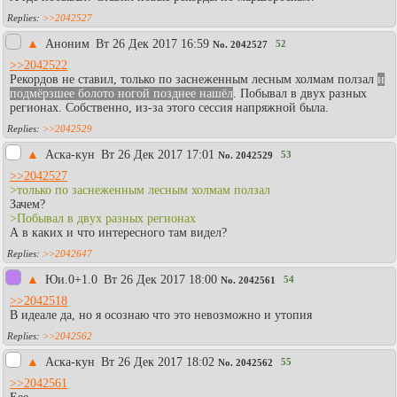
>>2042527
▲
Аноним
Вт 26 Дек 2017 16:59
52
No.
2042527
>>2042522
Рекордов не ставил, только по заснеженным лесным холмам ползал
и
подмёрзшее болото ногой позднее нашёл
. Побывал в двух разных
регионах. Собственно, из-за этого сессия напряжной была.
>>2042529
▲
Аска-кун
Вт 26 Дек 2017 17:01
53
No.
2042529
>>2042527
>только по заснеженным лесным холмам ползал
Зачем?
>Побывал в двух разных регионах
А в каких и что интересного там видел?
>>2042647
▲
Юи.0+1.0
Вт 26 Дек 2017 18:00
54
No.
2042561
>>2042518
В идеале да, но я осознаю что это невозможно и утопия
>>2042562
▲
Аска-кун
Вт 26 Дек 2017 18:02
55
No.
2042562
>>2042561