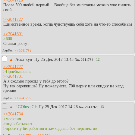
>>2041726
После 500 любой первый... Вообще без мисатакна можно уже пилить
свой
>>2041727
Единственное время, когда чувствуешь себя хоть на что-то способным
>>2041691
>600
Ставки растут
>>2041734
▲
Аска-кун
Пy 25 Дек 2017 13:45
12
No.
2041734
>>2041727
>Проебываешь
>>2041731
А я сколько просил у тебя до этого?
Ну так одолжишь? Ну пожалуйста, 700 верну или скидку на хард
сделаю.
>>2041769
▲
!GOlosa.Gls
Пy 25 Дек 2017 14:26
13
No.
2041769
>>2041734
>москвич
>подрабатывает
>просит у безработного замкадыша без перспектив