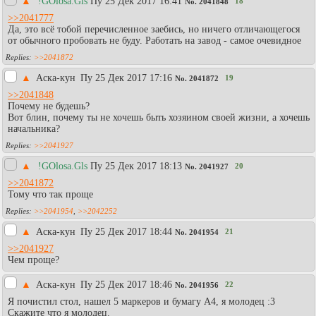
▲
!GOlosa.Gls
Пy 25 Дек 2017 16:41
18
No.
2041848
>>2041777
Да, это всё тобой перечисленное заебись, но ничего отличающегося
от обычного пробовать не буду. Работать на завод - самое очевидное
>>2041872
▲
Аска-кун
Пy 25 Дек 2017 17:16
19
No.
2041872
>>2041848
Почему не будешь?
Вот блин, почему ты не хочешь быть хозяином своей жизни, а хочешь
начальника?
>>2041927
▲
!GOlosa.Gls
Пy 25 Дек 2017 18:13
20
No.
2041927
>>2041872
Тому что так проще
>>2041954
,
>>2042252
▲
Аска-кун
Пy 25 Дек 2017 18:44
21
No.
2041954
>>2041927
Чем проще?
▲
Аска-кун
Пy 25 Дек 2017 18:46
22
No.
2041956
Я почистил стол, нашел 5 маркеров и бумагу А4, я молодец :3
Скажите что я молодец.