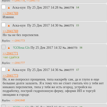
>>2041770
,
>>2041771
▲
Аска-кун
Пy 25 Дек 2017 14:28
14
No.
2041770
>>2041769
Извини.
▲
Аска-кун
Пy 25 Дек 2017 14:30
15
No.
2041771
>>2041769
Но ты не без перспектив.
>>2041773
▲
!GOlosa.Gls
Пy 25 Дек 2017 14:32
16
No.
2041773
>>2041771
>не сдаётся
>>2041777
▲
Аска-кун
Пy 25 Дек 2017 14:36
17
No.
2041777
>>2041773
Не, я же попросил прощения, типа наскребу сам, да и глупо в еще
большие долги залазить. Я к тому что не стоит считать что у тебя нет
никаких перспектив, типа у тебя же есть огород, устройся на
подработку, построй гидропонную ферму, оформи ИП и торгуй
овощами в городе.
>>2041848