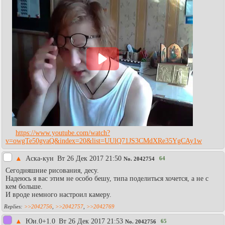
https://www.youtube.com/watch?
v=owgTe50gvaQ&index=20&list=UUlQ71JS3CMdXRe35YgCAy1w
▲
Аска-кун
Вт 26 Дек 2017 21:50
64
No.
2042754
Сегодняшние рисования, десу.
Надеюсь я вас этим не особо бешу, типа поделиться хочется, а не с
кем больше.
И вроде немного настроил камеру.
>>2042756
,
>>2042757
,
>>2042769
▲
Юи.0+1.0
Вт 26 Дек 2017 21:53
65
No.
2042756