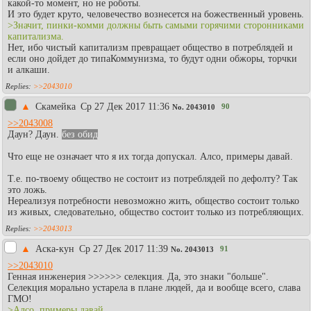
какой-то момент, но не роботы.
И это будет круто, человечество вознесется на божественный уровень.
>Значит, пинки-комми должны быть самыми горячими сторонниками
капитализма.
Нет, ибо чистый капитализм превращает общество в потреблядей и
если оно дойдет до типаКоммунизма, то будут одни обжоры, торчки
и алкаши.
>>2043010
▲
Скамейка
Ср 27 Дек 2017 11:36
90
No.
2043010
>>2043008
Даун? Даун.
без обид
Что еще не означает что я их тогда допускал. Алсо, примеры давай.
Т.е. по-твоему общество не состоит из потреблядей по дефолту? Так
это ложь.
Нереализуя потребности невозможно жить, общество состоит только
из живых, следовательно, общество состоит только из потребляющих.
>>2043013
▲
Аска-кун
Ср 27 Дек 2017 11:39
91
No.
2043013
>>2043010
Генная инженерия >>>>>> селекция. Да, это знаки "больше".
Селекция морально устарела в плане людей, да и вообще всего, слава
ГМО!
>Алсо, примеры давай.