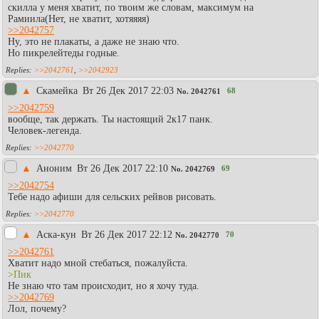
скилла у меня хватит, по твоим же словам, максимум на
Рамиила(Нет, не хватит, хотяяяя)
>>2042757
Ну, это не плакаты, а даже не знаю что.
Но пикрелейтеды годные.
>>2042761
,
>>2042923
▲
Скамейка
Вт 26 Дек 2017 22:03
68
No.
2042761
>>2042759
вообще, так держать. Ты настоящий 2к17 панк.
Человек-легенда.
>>2042770
▲
Аноним
Вт 26 Дек 2017 22:10
69
No.
2042769
>>2042754
Тебе надо афиши для сельских рейвов рисовать.
>>2042770
▲
Аска-кун
Вт 26 Дек 2017 22:12
70
No.
2042770
>>2042761
Хватит надо мной стебаться, пожалуйста.
>Пик
Не знаю что там происходит, но я хочу туда.
>>2042769
Лол, почему?