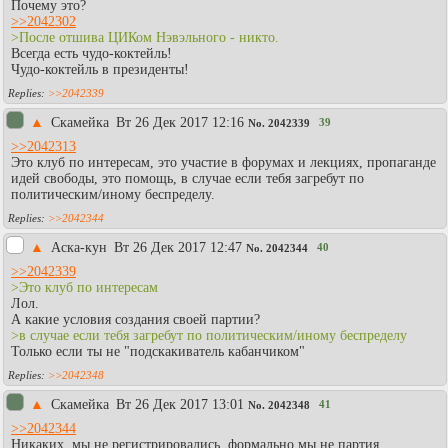
Почему это?
>>2042302
>После отшива ЦИКом Нэвэльного - никто.
Всегда есть чудо-коктейль!
Чудо-коктейль в президенты!
>>2042339
▲
Скамейка
Вт 26 Дек 2017 12:16
39
No.
2042339
>>2042313
Это клуб по интересам, это участие в форумах и лекциях, пропаганде
идей свободы, это помощь, в случае если тебя загребут по
политическим/иному беспределу.
>>2042344
▲
Аска-кун
Вт 26 Дек 2017 12:47
40
No.
2042344
>>2042339
>Это клуб по интересам
Лол.
А какие условия создания своей партии?
>в случае если тебя загребут по политическим/иному беспределу
Только если ты не "подскакиватель кабанчиком"
>>2042348
▲
Скамейка
Вт 26 Дек 2017 13:01
41
No.
2042348
>>2042344
Никаких, мы не регистрировались, формально мы не партия.