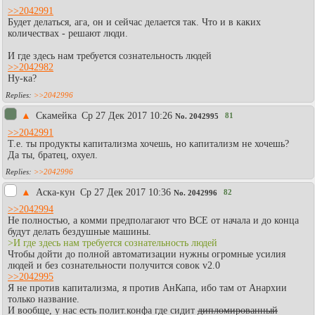
>>2042991
Будет делаться, ага, он и сейчас делается так. Что и в каких
количествах - решают люди.
И где здесь нам требуется сознательность людей
>>2042982
Ну-ка?
>>2042996
▲
Скамейка
Ср 27 Дек 2017 10:26
81
No.
2042995
>>2042991
Т.е. ты продукты капитализма хочешь, но капитализм не хочешь?
Да ты, братец, охуел.
>>2042996
▲
Аска-кун
Ср 27 Дек 2017 10:36
82
No.
2042996
>>2042994
Не полностью, а комми предполагают что ВСЕ от начала и до конца
будут делать бездушные машины.
>И где здесь нам требуется сознательность людей
Чтобы дойти до полной автоматизации нужны огромные усилия
людей и без сознательности получится совок v2.0
>>2042995
Я не против капитализма, я против АнКапа, ибо там от Анархии
только название.
И вообще, у нас есть полит.конфа где сидит
дипломированный