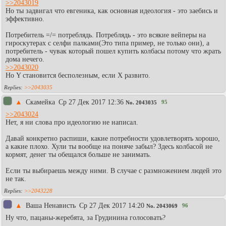
>>2043019
Но ты задвигал что евгеника, как основная идеология - это заебись и
эффективно.
Потребитель =/= потреблядь. Потреблядь - это всякие вейперы на
гироскутерах с селфи палками(Это типа пример, не только они), а
потребитель - чувак который пошел купить колбасы потому что жрать
дома нечего.
>>2043020
Но Y становится бесполезным, если X развито.
>>2043035
▲
Скамейка
Ср 27 Дек 2017 12:36
95
No.
2043035
>>2043024
Нет, я ни слова про идеологию не написал.
Давай конкретно распиши, какие потребности удовлетворять хорошо,
а какие плохо. Хули ты вообще на поняче забыл? Здесь колбасой не
кормят, денег ты обещался больше не занимать.
Если ты выбираешь между ними. В случае с размножением людей это
не так.
>>2043228
▲
Ваша Ненависть
Ср 27 Дек 2017 14:20
96
No.
2043069
Ну что, пацаны-жеребята, за Грудинина голосовать?