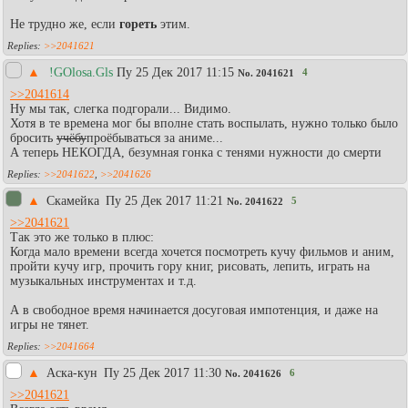
Не трудно же, если
гореть
этим.
>>2041621
▲
!GOlosa.Gls
Пy 25 Дек 2017 11:15
4
No.
2041621
>>2041614
Ну мы так, слегка подгорали... Видимо.
Хотя в те времена мог бы вполне стать воспылать, нужно только было
бросить
учёбу
проёбываться за аниме...
А теперь НЕКОГДА, безумная гонка с тенями нужности до смерти
>>2041622
,
>>2041626
▲
Скамейка
Пy 25 Дек 2017 11:21
5
No.
2041622
>>2041621
Так это же только в плюс:
Когда мало времени всегда хочется посмотреть кучу фильмов и аним,
пройти кучу игр, прочить гору книг, рисовать, лепить, играть на
музыкальных инструментах и т.д.
А в свободное время начинается досуговая импотенция, и даже на
игры не тянет.
>>2041664
▲
Аска-кун
Пy 25 Дек 2017 11:30
6
No.
2041626
>>2041621