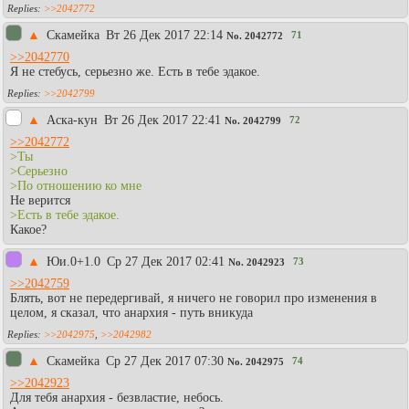
>>2042772
▲
Скамейка
Вт 26 Дек 2017 22:14
71
No.
2042772
>>2042770
Я не стебусь, серьезно же. Есть в тебе эдакое.
>>2042799
▲
Аска-кун
Вт 26 Дек 2017 22:41
72
No.
2042799
>>2042772
>Ты
>Серьезно
>По отношению ко мне
Не верится
>Есть в тебе эдакое.
Какое?
▲
Юи.0+1.0
Ср 27 Дек 2017 02:41
73
No.
2042923
>>2042759
Блять, вот не передергивай, я ничего не говорил про изменения в
целом, я сказал, что анархия - путь вникуда
>>2042975
,
>>2042982
▲
Скамейка
Ср 27 Дек 2017 07:30
74
No.
2042975
>>2042923
Для тебя анархия - безвластие, небось.