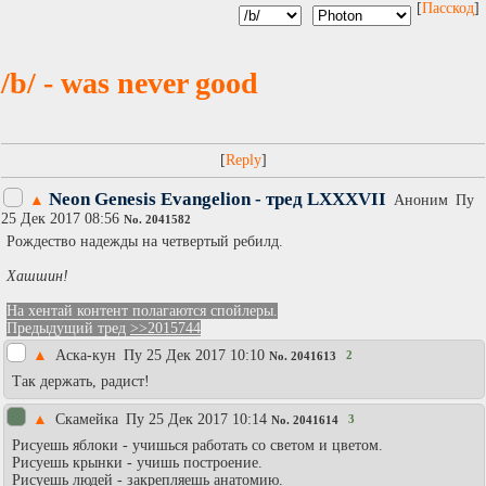
[
Пасскод
]
/b/ - was never good
[
]
Neon Genesis Evangelion - тред LXXXVII
▲
Аноним
Пy
25 Дек 2017 08:56
No.
2041582
Рождество надежды на четвертый ребилд.
Хашшин!
На хентай контент полагаются спойлеры.
Предыдущий тред
>>2015744
▲
Аска-кун
Пy 25 Дек 2017 10:10
2
No.
2041613
Так держать, радист!
▲
Скамейка
Пy 25 Дек 2017 10:14
3
No.
2041614
Рисуешь яблоки - учишься работать со светом и цветом.
Рисуешь крынки - учишь построение.
Рисуешь людей - закрепляешь анатомию.