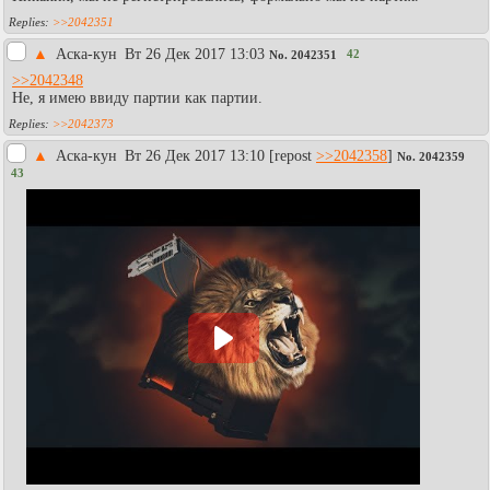
>>2042351
▲
Аска-кун
Вт 26 Дек 2017 13:03
42
No.
2042351
>>2042348
Не, я имею ввиду партии как партии.
>>2042373
▲
Аска-кун
Вт 26 Дек 2017 13:10
[repost
>>2042358
]
No.
2042359
43