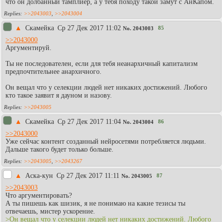
что он долбанный тамплиер, а у тебя походу такой замут с АнКапом.
>>2043003
,
>>2043004
▲
Скамейка
Ср 27 Дек 2017 11:02
85
No.
2043003
>>2043000
Аргументируй.
Ты не последователен, если для тебя неанархичный капитализм
предпочтительнее анархичного.
Он вещал что у селекции людей нет никаких достижений. Любого
кто такое заявит я дауном и назову.
>>2043005
▲
Скамейка
Ср 27 Дек 2017 11:04
86
No.
2043004
>>2043000
Уже сейчас контент созданный нейросетями потребляется людьми.
Дальше такого будет только больше.
>>2043005
,
>>2043267
▲
Аска-кун
Ср 27 Дек 2017 11:11
87
No.
2043005
>>2043003
Что аргументировать?
А ты пишешь как шизик, я не понимаю на какие тезисы ты
отвечаешь, мистер ускорение.
>Он вещал что у селекции людей нет никаких достижений. Любого