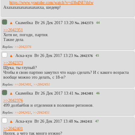
https://www.youtube.com/watch?v=d3hdNI7ihfw
Ахахахахахахахахахха, шедевр!
▲
Скамейка
Вт 26 Дек 2017 13:20
44
No.
2042373
>>2042351
Хотя не, погоди, партия.
Такие дела.
>>2042376
▲
Аска-кун
Вт 26 Дек 2017 13:23
45
No.
2042376
>>2042373
Щука, ты глупый?
Чтобы я свою партию замутил что надо сделать? И с какого возраста
вообще можно это делать, с 18-и?
>>2042401
,
>>2042451
▲
Скамейка
Вт 26 Дек 2017 13:41
46
No.
2042401
>>2042376
499 долбаёбов и отделения в половине регионов.
>>2042411
,
>>2042451
▲
Аска-кун
Вт 26 Дек 2017 13:48
47
No.
2042411
>>2042401
Нихуя, а чего так много нужно?