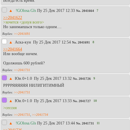
Всегда есть время.
▲
!GOlosa.Gls
Пy 25 Дек 2017 12:33
7
No.
2041664
>>2041622
>хочется <дохуя всего>
Но занимаешься только одним....
>>2041691
▲
Аска-кун
Пy 25 Дек 2017 12:54
8
No.
2041691
>>2041664
Или вообще ничем.
Одолжишь 600 рублей?
>>2041731
▲
Юи.0+1.0
Пy 25 Дек 2017 13:32
9
No.
2041726
РРРРЯЯЯЯЯЯ НИЛИГИТИМНЫЙ
>>2041731
▲
Юи.0+1.0
Пy 25 Дек 2017 13:33
10
No.
2041727
>сессия
>>2041731
,
>>2041734
▲
!GOlosa.Gls
Пy 25 Дек 2017 13:44
11
No.
2041731