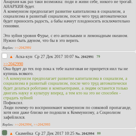
Анархия как раз таки возможна: поди и живи себе, никого не трогай.
АНАРХИЯ будет.
А коммунизм предполагает развитие капитализма в социализм, а
социализма в развитый социализм, после чего труд автоматически
будет приносить радость, а бабы начнут плодоносить исключительно
гениями.
Это хуйня уровня Фурье, с его антильвами и лимонадным океаном.
Нужно быть дауном, что бы в это верить.
>>2042991
▲
Аска-кун
Ср 27 Дек 2017 10:07
79
No.
2042991
>>2042990
Она будет до тех пор пока к тебе налоговая не припрется иил ты не
купишь всякого.
>А коммунизм предполагает развитие капитализма в социализм, а
социализма в развитый социализм, после чего труд автоматически
будет делаться роботами и компьютерами, а людям останется только
двигать науку и культуру вперед, а тем кто на это не способен -
страдать хуйней
Пофиксил.
Люди почему-то воспринимают коммунизм по совковой пропаганде,
хотя они даже близко не подошли к Коммунизму, а Социолизм
зафейлился.
>>2042994
,
>>2042995
▲
Скамейка
Ср 27 Дек 2017 10:25
80
No.
2042994