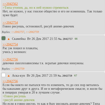
>>2042562
>Типа утопия, да, но к ней нужно стремиться.
Нет, не нужно, у нас гнилое общество и его не изменишь. Так только
хуже будет.
>>2042754
Говно рисуешь, остоновисб, рисуй аниме-девочек
>>2042757
,
>>2042759
▲
Скамейка
Вт 26 Дек 2017 21:55
66
No.
2042757
>>2042754
Рас уж пошел в плакаты,
учись у великих:
>>2042756
девочки скиллозависимы т.к. всратые девочки нинужны.
>>2042759
▲
Аска-кун
Вт 26 Дек 2017 21:59
67
No.
2042759
>>2042756
Если бы никто не пытался что-то изменить, то до сих пор метались
бы какахами друг в друга. И не в метафорическом смысле, и жили бы
в пещерах умирая в 20 в лучшем случае.
>Говно рисуешь
>рисуй аниме-девочек
Но если я говно рисую, то как я буду рисовать аниме-девочек? Типа