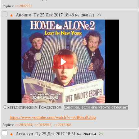
>>2042252
▲
Аноним
Пy 25 Дек 2017 18:48
23
No.
2041962
С каталитическим Рождеством.
конечно, если его кто-то отмечает
https://www.youtube.com/watch?v=e6R6scdGt6g
>>2041964
,
>>2042033
,
>>2042160
▲
Аска-кун
Пy 25 Дек 2017 18:51
24
No.
2041964