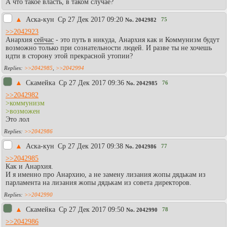
А что такое власть, в таком случае?
▲
Аска-кун
Ср 27 Дек 2017 09:20
75
No.
2042982
>>2042923
Анархия
сейчас
- это путь в никуда, Анархия как и Коммунизм будут
возможно только при сознательности людей. И разве ты не хочешь
идти в сторону этой прекрасной утопии?
>>2042985
,
>>2042994
▲
Скамейка
Ср 27 Дек 2017 09:36
76
No.
2042985
>>2042982
>коммунизм
>возможен
Это лол
>>2042986
▲
Аска-кун
Ср 27 Дек 2017 09:38
77
No.
2042986
>>2042985
Как и Анархия.
И я именно про Анархию, а не замену лизания жопы дядькам из
парламента на лизания жопы дядькам из совета директоров.
>>2042990
▲
Скамейка
Ср 27 Дек 2017 09:50
78
No.
2042990
>>2042986