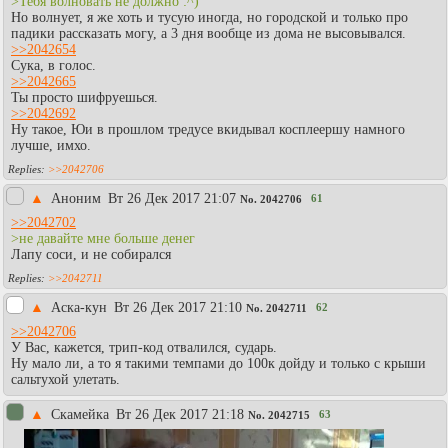
>Тебя волновать не должно :^)
Но волнует, я же хоть и тусую иногда, но городской и только про
падики рассказать могу, а 3 дня вообще из дома не высовывался.
>>2042654
Сука, в голос.
>>2042665
Ты просто шифруешься.
>>2042692
Ну такое, Юи в прошлом тредусе вкидывал косплеершу намного
лучше, имхо.
>>2042706
▲
Аноним
Вт 26 Дек 2017 21:07
61
No.
2042706
>>2042702
>не давайте мне больше денег
Лапу соси, и не собирался
>>2042711
▲
Аска-кун
Вт 26 Дек 2017 21:10
62
No.
2042711
>>2042706
У Вас, кажется, трип-код отвалился, сударь.
Ну мало ли, а то я такими темпами до 100к дойду и только с крыши
сальтухой улетать.
▲
Скамейка
Вт 26 Дек 2017 21:18
63
No.
2042715