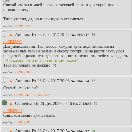
Еее.
Считай что ты в моей несуществующей партии у которой даже
названия нету.
Типа утопия, да, но к ней нужно стремиться.
>>2042756
▲
Аноним
Вт 26 Дек 2017 19:47
56
No.
2042647
>>2042529
Для удовольствия. Ты, небось, каждый день поднимаешься на
заснеженные лесные холмы и сверху смотришь на расстилающуюся
перед тобой равнину и деревеньки, вот и непонятна тебе моя радость.
>А в каких и что интересного там видел?
Тебя волновать не должно :^)
>>2042702
▲
Аноним
Вт 26 Дек 2017 20:06
57
No.
2042654
Скамей, ты что ли?
>>2042665
,
>>2042702
▲
Скамейка
Вт 26 Дек 2017 20:16
58
No.
2042665
>>2042654
Слишком модно для Скамеи.
>>2042702
▲
Аноним
Вт 26 Дек 2017 20:54
59
No.
2042692