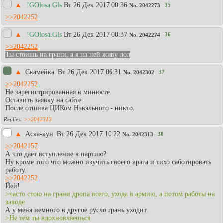
▲
!GOlosa.Gls
Вт 26 Дек 2017 00:36
35
No.
2042273
>>2042252
▲
!GOlosa.Gls
Вт 26 Дек 2017 00:37
36
No.
2042274
>>2042252
Ты стоишь на грани, а я на ней живу лол
▲
Скамейка
Вт 26 Дек 2017 06:31
37
No.
2042302
>>2042252
Не зарегистрированная в минюсте.
Оставить заявку на сайте.
После отшива ЦИКом Нэвэльного - никто.
>>2042313
▲
Аска-кун
Вт 26 Дек 2017 10:22
38
No.
2042313
>>2042157
А что дает вступление в партию?
Ну кроме того что можно изучить своего врага и тихо саботировать
работу.
>>2042252
Йей!
>часто стою на грани дропа всего, ухода в армию, а потом работы на
заводе
А у меня немного в другое русло грань уходит.
>Не тем ты вдохновляешься