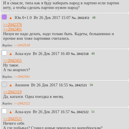
И в смысле, типа как я буду набирать народ в партию если партии
нету, а чтобы сделать партию нужен народ?
▲
Юи.0+1.0
Вт 26 Дек 2017 15:07
48
No.
2042451
>>2042376
>>2042401
Нихуя не надо делать, надо только быть. Кадеты, большевики и
прочие вон тоже партиями считались.
>>2042518
▲
Аска-кун
Вт 26 Дек 2017 16:49
49
No.
2042518
>>2042451
Ну такое.
А ты анархист?
>>2042561
▲
Аноним
Вт 26 Дек 2017 16:55
50
No.
2042521
>>2042119
Да, катался. Одна поездка в месяц.
>>2042522
▲
Аска-кун
Вт 26 Дек 2017 16:57
51
No.
2042522
>>2042521
Ничего себе.
А где побывал? Ставил новые рекорды по маршброскам?