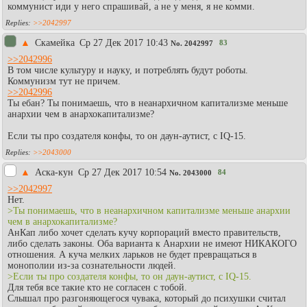
коммунист иди у него спрашивай, а не у меня, я не комми.
>>2042997
▲
Скамейка
Ср 27 Дек 2017 10:43
83
No.
2042997
>>2042996
В том числе культуру и науку, и потреблять будут роботы.
Коммунизм тут не причем.
>>2042996
Ты ебан? Ты понимаешь, что в неанархичном капитализме меньше
анархии чем в анархокапитализме?
Если ты про создателя конфы, то он даун-аутист, с IQ-15.
>>2043000
▲
Аска-кун
Ср 27 Дек 2017 10:54
84
No.
2043000
>>2042997
Нет.
>Ты понимаешь, что в неанархичном капитализме меньше анархии
чем в анархокапитализме?
АнКап либо хочет сделать кучу корпораций вместо правительств,
либо сделать законы. Оба варианта к Анархии не имеют НИКАКОГО
отношения. А куча мелких ларьков не будет превращаться в
монополии из-за сознательности людей.
>Если ты про создателя конфы, то он даун-аутист, с IQ-15.
Для тебя все такие кто не согласен с тобой.
Слышал про разгоняющегося чувака, который до психушки считал