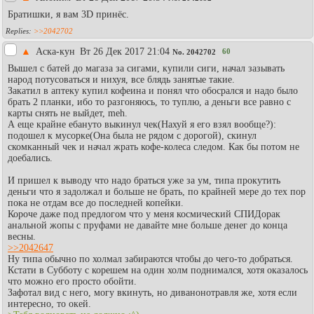
Братишки, я вам 3D принёс.
>>2042702
▲
Аска-кун
Вт 26 Дек 2017 21:04
60
No.
2042702
Вышел с батей до магаза за сигами, купили сиги, начал зазывать
народ потусоваться и нихуя, все блядь занятые такие.
Закатил в аптеку купил кофеина и понял что обосрался и надо было
брать 2 планки, ибо то разгоняюсь, то туплю, а деньги все равно с
карты снять не выйдет, meh.
А еще крайне ебануто выкинул чек(Нахуй я его взял вообще?):
подошел к мусорке(Она была не рядом с дорогой), скинул
скомканный чек и начал жрать кофе-колеса следом. Как бы потом не
доебались.
И пришел к выводу что надо браться уже за ум, типа прокутить
деньги что я задолжал и больше не брать, по крайней мере до тех пор
пока не отдам все до последней копейки.
Короче даже под предлогом что у меня космический СПИДорак
анальной жопы с пруфами не давайте мне больше денег до конца
весны.
>>2042647
Ну типа обычно по холмал забираются чтобы до чего-то добраться.
Кстати в Субботу с корешем на один холм поднимался, хотя оказалось
что можно его просто обойти.
Зафотал вид с него, могу вкинуть, но диванонотравля же, хотя если
интересно, то окей.