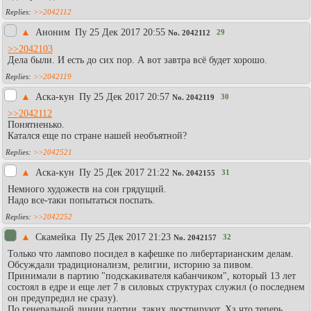
>>2042112
▲
Аноним
Пy 25 Дек 2017 20:55
29
No.
2042112
>>2042103
Дела были. И есть до сих пор. А вот завтра всё будет хорошо.
>>2042119
▲
Аска-кун
Пy 25 Дек 2017 20:57
30
No.
2042119
>>2042112
Понятненько.
Катался еще по стране нашей необъятной?
>>2042521
▲
Аска-кун
Пy 25 Дек 2017 21:22
31
No.
2042155
Немного художеств на сон грядущий.
Надо все-таки попытаться поспать.
>>2042252
▲
Скамейка
Пy 25 Дек 2017 21:23
32
No.
2042157
Только что лампово посидел в кафешке по либертарианским делам.
Обсуждали традиционализм, религии, историю за пивом.
Принимали в партию "подскакивателя кабанчиком", который 13 лет
состоял в едре и еще лет 7 в силовых структурах служил (о последнем
он предупредил не сразу).
По генеральной линии партии, таких люстрируют. Хз что теперь.