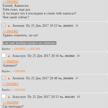
>>2041962
Ееееей, Кавински.
Тебя тоже, еще раз.
А ты видел что я последнее в стиме тебе написал?
Чем занят сейчас?
▲
Аноним
Пy 25 Дек 2017 19:53
25
No.
2042033
>>2041962
Удачно отметить, хи-хи!
Сам уже вообще ничего не отмечаю.
>>2042063
,
>>2042160
▲
Аска-кун
Пy 25 Дек 2017 20:16
26
No.
2042063
>>2042033
Адмирал?
>>2042094
▲
Аноним
Пy 25 Дек 2017 20:48
27
No.
2042094
>>2042063
>>2042103
▲
Аска-кун
Пy 25 Дек 2017 20:51
28
No.
2042103
>>2042094
Где пропадал?