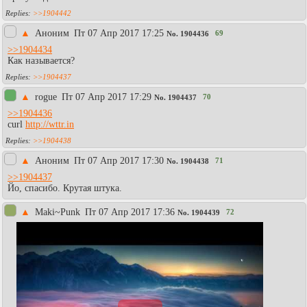
>>1904442
▲
Аноним
Пт 07 Апр 2017 17:25
69
No.
1904436
>>1904434
Как называется?
>>1904437
▲
rogue
Пт 07 Апр 2017 17:29
70
No.
1904437
>>1904436
curl
http://wttr.in
>>1904438
▲
Аноним
Пт 07 Апр 2017 17:30
71
No.
1904438
>>1904437
Йо, спасибо. Крутая штука.
▲
Maki~Punk
Пт 07 Апр 2017 17:36
72
No.
1904439