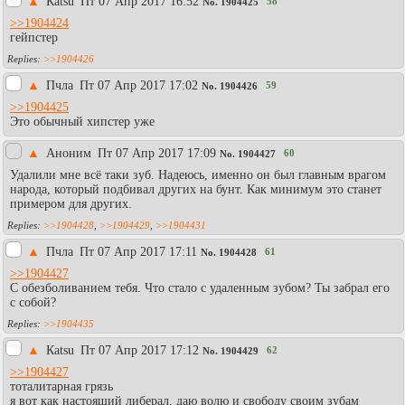
▲
Каtsu
Пт 07 Апр 2017 16:52
58
No.
1904425
>>1904424
гейпстер
>>1904426
▲
Пчла
Пт 07 Апр 2017 17:02
59
No.
1904426
>>1904425
Это обычный хипстер уже
▲
Аноним
Пт 07 Апр 2017 17:09
60
No.
1904427
Удалили мне всё таки зуб. Надеюсь, именно он был главным врагом
народа, который подбивал других на бунт. Как минимум это станет
примером для других.
>>1904428
,
>>1904429
,
>>1904431
▲
Пчла
Пт 07 Апр 2017 17:11
61
No.
1904428
>>1904427
С обезболиванием тебя. Что стало с удаленным зубом? Ты забрал его
с собой?
>>1904435
▲
Каtsu
Пт 07 Апр 2017 17:12
62
No.
1904429
>>1904427
тоталитарная грязь
я вот как настоящий либерал, даю волю и свободу своим зубам