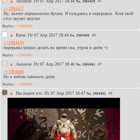
▲
Аноним
Пт 07 Апр 2017 18:44
85
No.
1904459
>>1904457
Не, хватит перманентно бухать. Я нуждаюсь в перерывах. Хотя твой
стол звучит вкусно.
>>1904460
▲
Каtsu
Пт 07 Апр 2017 18:44
86
No.
1904460
>>1904459
перерывы можно делать во время сна, утром и днём =)
>>1904461
▲
Аноним
Пт 07 Апр 2017 18:46
87
No.
1904461
>>1904460
Но я люблю начинать днём.
>>1904463
▲
Вы знаете кто
Пт 07 Апр 2017 18:47
88
No.
1904462