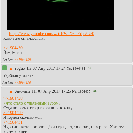
https://www.youtube.com/watch?v=XziuEdpVUe0
Какой же он классный.
>>1904430
Йоу, Маки
>>1904439
▲
rogue
Пт 07 Апр 2017 17:24
67
No.
1904434
Удобная утилитка.
>>1904436
▲
Аноним
Пт 07 Апр 2017 17:25
68
No.
1904435
>>1904428
>Что стало с удаленным зубом?
Судя по всему его раскрошили в кашу.
>>1904429
Я терпел сколько мог.
>>1904431
Ну, если настолько что щёки страдают, то стоит, наверное. Хотя тут
врачу виднее.