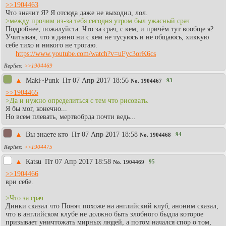
>>1904463
Что значит Я? Я отсюда даже не выходил, лол.
>между прочим из-за тебя сегодня утром был ужасный срач
Подробнее, пожалуйста. Что за срач, с кем, и причём тут вообще я?
Учитывая, что я давно ни с кем не тусуюсь и не общаюсь, хиккую
себе тихо и никого не трогаю.
https://www.youtube.com/watch?v=uFyc3orK6cs
>>1904469
▲
Maki~Punk
Пт 07 Апр 2017 18:56
93
No.
1904467
>>1904465
>Да и нужно определиться с тем что рисовать.
Я бы мог, конечно...
Но всем плевать, мертвобрда почти ведь...
▲
Вы знаете кто
Пт 07 Апр 2017 18:58
94
No.
1904468
>>1904475
▲
Каtsu
Пт 07 Апр 2017 18:58
95
No.
1904469
>>1904466
ври себе.
>Что за срач
Динки сказал что Поняч похоже на английский клуб, аноним сказал,
что в английском клубе не должно быть злобного быдла которое
призывает уничтожать мирных людей, а потом начался спор о том,