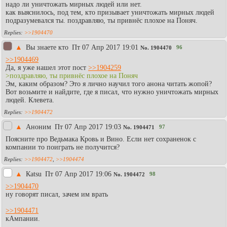
надо ли уничтожать мирных людей или нет.
как выяснилось, под тем, кто призывает уничтожать мирных людей
подразумевался ты. поздравляю, ты привнёс плохое на Поняч.
>>1904470
▲
Вы знаете кто
Пт 07 Апр 2017 19:01
96
No.
1904470
>>1904469
Да, я уже нашел этот пост
>>1904259
>поздравляю, ты привнёс плохое на Поняч
Эм, каким образом? Это я лично научил того анона читать жопой?
Вот возьмите и найдите, где я писал, что нужно уничтожать мирных
людей. Клевета.
>>1904472
▲
Аноним
Пт 07 Апр 2017 19:03
97
No.
1904471
Поясните про Ведьмака Кровь и Вино. Если нет сохраненок с
компании то поиграть не получится?
>>1904472
,
>>1904474
▲
Каtsu
Пт 07 Апр 2017 19:06
98
No.
1904472
>>1904470
ну говорят писал, зачем им врать
>>1904471
кАмпании.