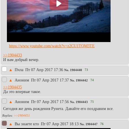
https://www.youtube.com/watch?v=z2CU1TQM3TE
>>1904433
И вам добрый вечер.
▲
Пчла
Пт 07 Апр 2017 17:36
73
No.
1904440
▲
Аноним
Пт 07 Апр 2017 17:37
74
No.
1904442
>>1904435
Да это впервые такое.
▲
Аноним
Пт 07 Апр 2017 17:56
75
No.
1904443
Сегодня же день рождения Рунета. Давайте его поздравим все.
>>1904451
▲
Вы знаете кто
Пт 07 Апр 2017 18:13
76
No.
1904447