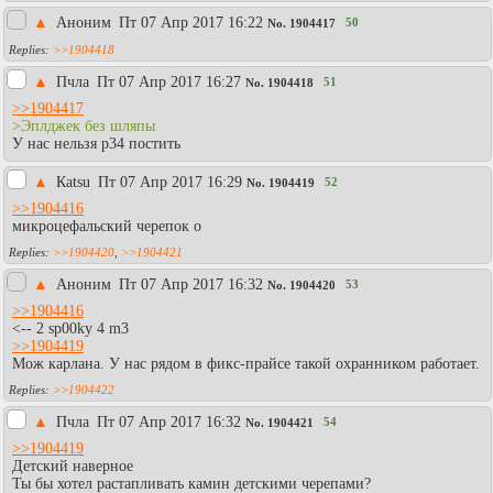
▲
Аноним
Пт 07 Апр 2017 16:22
50
No.
1904417
>>1904418
▲
Пчла
Пт 07 Апр 2017 16:27
51
No.
1904418
>>1904417
>Эплджек без шляпы
У нас нельзя р34 постить
▲
Каtsu
Пт 07 Апр 2017 16:29
52
No.
1904419
>>1904416
микроцефальский черепок о
>>1904420
,
>>1904421
▲
Аноним
Пт 07 Апр 2017 16:32
53
No.
1904420
>>1904416
<-- 2 sp00ky 4 m3
>>1904419
Мож карлана. У нас рядом в фикс-прайсе такой охранником работает.
>>1904422
▲
Пчла
Пт 07 Апр 2017 16:32
54
No.
1904421
>>1904419
Детский наверное
Ты бы хотел растапливать камин детскими черепами?