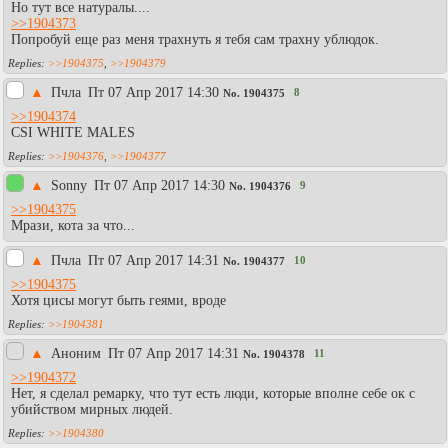
Но тут все натуралы....
>>1904373
Попробуй еще раз меня трахнуть я тебя сам трахну ублюдок.
>>1904375
,
>>1904379
▲
Пчла
Пт 07 Апр 2017 14:30
8
No.
1904375
>>1904374
CSI WHITE MALES
>>1904376
,
>>1904377
▲
Sonny
Пт 07 Апр 2017 14:30
9
No.
1904376
>>1904375
Мрази, кота за что...
▲
Пчла
Пт 07 Апр 2017 14:31
10
No.
1904377
>>1904375
Хотя цисы могут быть геями, вроде
>>1904381
▲
Аноним
Пт 07 Апр 2017 14:31
11
No.
1904378
>>1904372
Нет, я сделал ремарку, что тут есть люди, которые вполне себе ок с
убийством мирных людей.
>>1904380