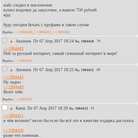
найс сходил в магазинчик
купил водочки да закусочки, а вышло 750 рублей
мда
буду сегодня бухать с пруфами в таком случае
>>1904450
,
>>1904451
,
>>1904462
▲
Аноним
Пт 07 Апр 2017 18:24
79
No.
1904450
>>1904449
Пей за русский интернет, самый гуманный интернет в мире!
>>1904453
▲
Аноним
Пт 07 Апр 2017 18:25
80
No.
1904451
>>1904443
Ну ладно.
>>1904449
Везёт тебе.
>>1904453
▲
Каtsu
Пт 07 Апр 2017 18:29
81
No.
1904453
>>1904451
в чём везение? везло бы если бы всё это в качестве подарка досталось
>>1904450
разве что поминая...