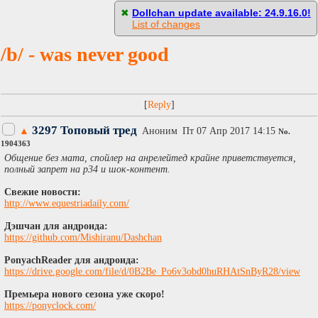
[
Пасскод
]
✖
Dollchan update available: 24.9.16.0!
List of changes
/b/ - was never good
[
]
3297 Топовый тред
▲
Аноним
Пт 07 Апр 2017 14:15
No.
1904363
Общение без мата, спойлер на анрелейтед крайне приветствуется,
полный запрет на р34 и шок-контент.
Свежие новости:
http://www.equestriadaily.com/
Дэшчан для андроида:
https://github.com/Mishiranu/Dashchan
PonyachReader для андроида:
https://drive.google.com/file/d/0B2Be_Po6v3obd0huRHAtSnByR28/view
Премьера нового сезона уже скоро!
https://ponyclock.com/