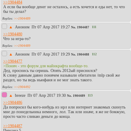
>>1904484
А если бы вообще денег не осталось, а есть хочется и еды нет, то что
бы ты делал?
>>1904489
▲
Аноним
Пт 07 Апр 2017 19:27
111
No.
1904487
>>1904480
Что за игра-то?
>>1904489
▲
Аноним
Пт 07 Апр 2017 19:29
112
No.
1904488
>>1904477
>Поняч - это форум для майнкрафта вообще-то.
Дед, проснись ты серишь. Опять 2012ый приснился?
К слову давным давно понячем называли обитатели /mlp свой же
раздел, но ты ведь ньюфаня и не мог знать такого.
>>1904492
▲
breeze
Пт 07 Апр 2017 19:30
113
No.
1904489
>>1904486
Да попросил бы кого-нибудь из ирл или интернет знакомых скинуть
мне до понедельника немного, лол. Так или иначе, я же не бомжую,
просто часто сливаю деньги до конца.
>>1904487
Персона 5