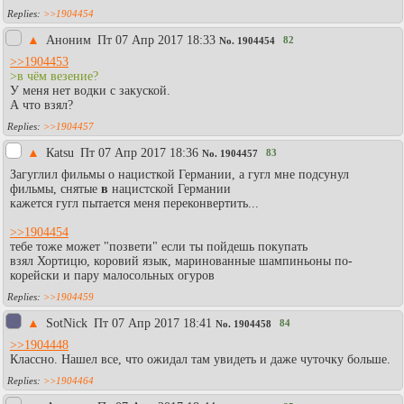
>>1904454
▲
Аноним
Пт 07 Апр 2017 18:33
82
No.
1904454
>>1904453
>в чём везение?
У меня нет водки с закуской.
А что взял?
>>1904457
▲
Каtsu
Пт 07 Апр 2017 18:36
83
No.
1904457
Загуглил фильмы о нацисткой Германии, а гугл мне подсунул
фильмы, снятые
в
нацистской Германии
кажется гугл пытается меня переконвертить...
>>1904454
тебе тоже может "позвети" если ты пойдешь покупать
взял Хортицю, коровий язык, маринованные шампиньоны по-
корейски и пару малосольных огуров
>>1904459
▲
SotNick
Пт 07 Апр 2017 18:41
84
No.
1904458
>>1904448
Классно. Нашел все, что ожидал там увидеть и даже чуточку больше.
>>1904464