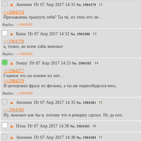
▲
Аноним
Пт 07 Апр 2017 14:31
12
No.
1904379
>>1904374
Призываешь трахнуть тебя? Ты чё, из этих что ли...
>>1904381
▲
Каtsu
Пт 07 Апр 2017 14:32
13
No.
1904380
>>1904378
а, точно, во всем лэйн виноват
>>1904382
▲
Sonny
Пт 07 Апр 2017 14:33
14
No.
1904381
>>1904377
Главное что на поняче их нет...
>>1904379
Я цитировал фразу из фильма, а ты аж первозбудился весь..
>>1904384
▲
Аноним
Пт 07 Апр 2017 14:35
15
No.
1904382
>>1904380
Ну, виноват как бы я, потому что я ремарку сделал. Ну да пох.
▲
Пчла
Пт 07 Апр 2017 14:38
16
No.
1904383
▲
Аноним
Пт 07 Апр 2017 14:38
17
No.
1904384