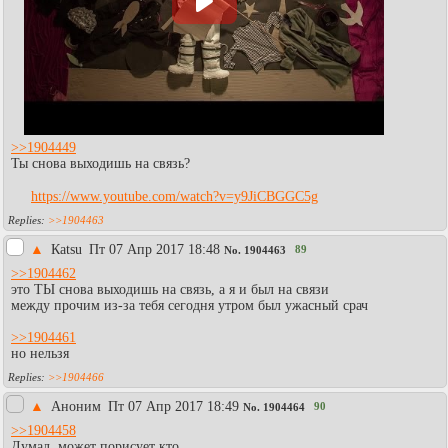
>>1904449
Ты снова выходишь на связь?
https://www.youtube.com/watch?v=y9JiCBGGC5g
>>1904463
▲
Каtsu
Пт 07 Апр 2017 18:48
89
No.
1904463
>>1904462
это ТЫ снова выходишь на связь, а я и был на связи
между прочим из-за тебя сегодня утром был ужасный срач
>>1904461
но нельзя
>>1904466
▲
Аноним
Пт 07 Апр 2017 18:49
90
No.
1904464
>>1904458
Думал, может порисует кто...