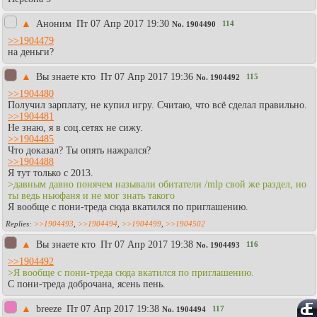
▲
Аноним
Пт 07 Апр 2017 19:30
114
No.
1904490
>>1904479
на деньги?
▲
Вы знаете кто
Пт 07 Апр 2017 19:36
115
No.
1904492
>>1904480
Получил зарплату, не купил игру. Считаю, что всё сделал правильно.
>>1904481
Не знаю, я в соц.сетях не сижу.
>>1904485
Что доказал? Ты опять нажрался?
>>1904488
Я тут только с 2013.
>давным давно понячем называли обитатели /mlp свой же раздел, но
ты ведь ньюфаня и не мог знать такого
Я вообще с пони-треда сюда вкатился по приглашению.
>>1904493
,
>>1904494
,
>>1904499
,
>>1904502
▲
Вы знаете кто
Пт 07 Апр 2017 19:38
116
No.
1904493
>>1904492
>Я вообще с пони-треда сюда вкатился по приглашению.
С пони-треда доброчана, ясень пень.
▲
breeze
Пт 07 Апр 2017 19:38
117
No.
1904494