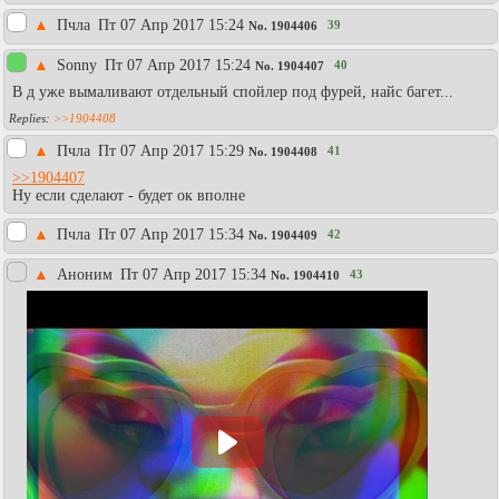
▲
Пчла
Пт 07 Апр 2017 15:24
39
No.
1904406
▲
Sonny
Пт 07 Апр 2017 15:24
40
No.
1904407
В д уже вымаливают отдельный спойлер под фурей, найс багет...
>>1904408
▲
Пчла
Пт 07 Апр 2017 15:29
41
No.
1904408
>>1904407
Ну если сделают - будет ок вполне
▲
Пчла
Пт 07 Апр 2017 15:34
42
No.
1904409
▲
Аноним
Пт 07 Апр 2017 15:34
43
No.
1904410