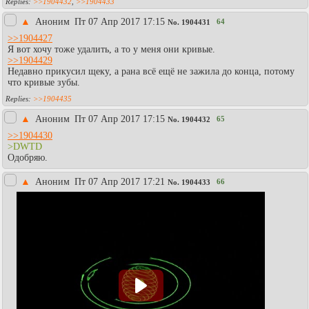
>>1904432
,
>>1904433
▲
Аноним
Пт 07 Апр 2017 17:15
64
No.
1904431
>>1904427
Я вот хочу тоже удалить, а то у меня они кривые.
>>1904429
Недавно прикусил щеку, а рана всё ещё не зажила до конца, потому
что кривые зубы.
>>1904435
▲
Аноним
Пт 07 Апр 2017 17:15
65
No.
1904432
>>1904430
>DWTD
Одобряю.
▲
Аноним
Пт 07 Апр 2017 17:21
66
No.
1904433