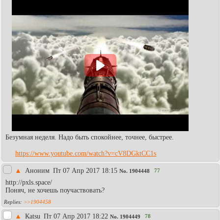
Безумная неделя. Надо быть спокойнее, точнее, быстрее.
https://www.youtube.com/watch?v=cV8DGktCC1s
▲
Аноним
Пт 07 Апр 2017 18:15
77
No.
1904448
http://pxls.space/
Поняч, не хочешь поучаствовать?
>>1904458
▲
Каtsu
Пт 07 Апр 2017 18:22
78
No.
1904449