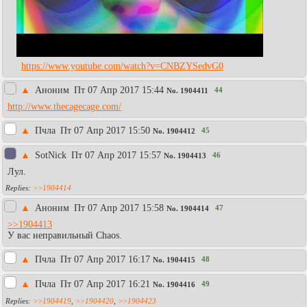
https://www.youtube.com/watch?v=CNBZYSedvG0
▲
Аноним
Пт 07 Апр 2017 15:44
44
No.
1904411
http://www.thecagecage.com/
▲
Пчла
Пт 07 Апр 2017 15:50
45
No.
1904412
▲
SotNick
Пт 07 Апр 2017 15:57
46
No.
1904413
Лул.
>>1904414
▲
Аноним
Пт 07 Апр 2017 15:58
47
No.
1904414
>>1904413
У вас неправильный Chaos.
▲
Пчла
Пт 07 Апр 2017 16:17
48
No.
1904415
▲
Пчла
Пт 07 Апр 2017 16:21
49
No.
1904416
>>1904419
,
>>1904420
,
>>1904423