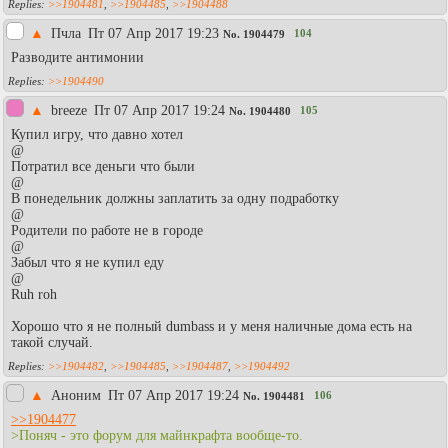
>>1904481
,
>>1904485
,
>>1904488
▲
Пчла
Пт 07 Апр 2017 19:23
104
No.
1904479
Разводите антимонии
>>1904490
▲
breeze
Пт 07 Апр 2017 19:24
105
No.
1904480
Купил игру, что давно хотел
@
Потратил все деньги что были
@
В понедельник должны заплатить за одну подработку
@
Родители по работе не в городе
@
Забыл что я не купил еду
@
Ruh roh
Хорошо что я не полный dumbass и у меня наличные дома есть на
такой случай.
>>1904482
,
>>1904485
,
>>1904487
,
>>1904492
▲
Аноним
Пт 07 Апр 2017 19:24
106
No.
1904481
>>1904477
>Поняч - это форум для майнкрафта вообще-то.