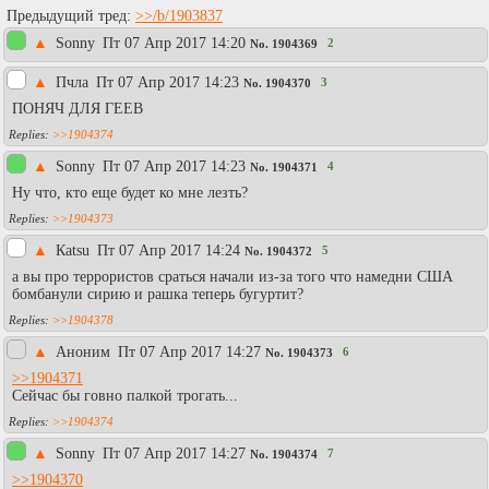
Предыдущий тред:
>>/b/1903837
▲
Sonny
Пт 07 Апр 2017 14:20
2
No.
1904369
▲
Пчла
Пт 07 Апр 2017 14:23
3
No.
1904370
ПОНЯЧ ДЛЯ ГЕЕВ
>>1904374
▲
Sonny
Пт 07 Апр 2017 14:23
4
No.
1904371
Ну что, кто еще будет ко мне лезть?
>>1904373
▲
Каtsu
Пт 07 Апр 2017 14:24
5
No.
1904372
а вы про террористов сраться начали из-за того что намедни США
бомбанули сирию и рашка теперь бугуртит?
>>1904378
▲
Аноним
Пт 07 Апр 2017 14:27
6
No.
1904373
>>1904371
Сейчас бы говно палкой трогать...
>>1904374
▲
Sonny
Пт 07 Апр 2017 14:27
7
No.
1904374
>>1904370