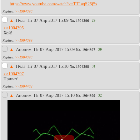
https://www.youtube.com/watch?v=TT1aqS25j5s
>>1904396
▲
Пчла
Пт 07 Апр 2017 15:09
29
No.
1904396
>>1904395
Хой!
>>1904399
▲
Аноним
Пт 07 Апр 2017 15:09
30
No.
1904397
>>1904398
▲
Пчла
Пт 07 Апр 2017 15:10
31
No.
1904398
>>1904397
Привет!
>>1904402
▲
Аноним
Пт 07 Апр 2017 15:10
32
No.
1904399