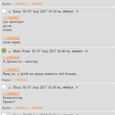
>>1904422
,
>>1904423
▲
Каtsu
Пт 07 Апр 2017 16:34
55
No.
1904422
>>1904421
сук проиграл
да уж
точно
>>1904420
лоли-череп
▲
Maki~Punk
Пт 07 Апр 2017 16:46
56
No.
1904423
>>1904416
А Динки-то - хипстор.
>>1904421
Вряд ли, у детей же вроде немного лоб больше...
>>1904424
▲
Пчла
Пт 07 Апр 2017 16:49
57
No.
1904424
>>1904423
Бомжипстор
Привет!
>>1904425
,
>>1904430