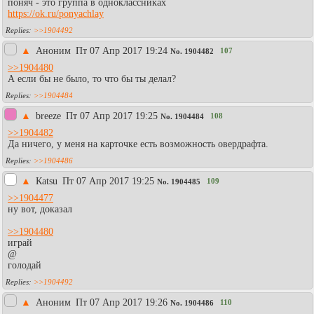
поняч - это группа в одноклассниках
https://ok.ru/ponyachlay
>>1904492
▲
Аноним
Пт 07 Апр 2017 19:24
107
No.
1904482
>>1904480
А если бы не было, то что бы ты делал?
>>1904484
▲
breeze
Пт 07 Апр 2017 19:25
108
No.
1904484
>>1904482
Да ничего, у меня на карточке есть возможность овердрафта.
>>1904486
▲
Каtsu
Пт 07 Апр 2017 19:25
109
No.
1904485
>>1904477
ну вот, доказал
>>1904480
играй
@
голодай
>>1904492
▲
Аноним
Пт 07 Апр 2017 19:26
110
No.
1904486