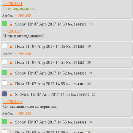
>>1904381
>эти оправдания...
>>1904385
▲
Sonny
Пт 07 Апр 2017 14:39
18
No.
1904385
>>1904384
И где я оправдываюсь?...
▲
Пчла
Пт 07 Апр 2017 14:45
19
No.
1904386
>>1904390
▲
Пчла
Пт 07 Апр 2017 14:51
20
No.
1904387
▲
Sonny
Пт 07 Апр 2017 14:52
21
No.
1904388
▲
Пчла
Пт 07 Апр 2017 14:55
22
No.
1904389
▲
SotNick
Пт 07 Апр 2017 14:55
23
No.
1904390
>>1904386
Он выглядит слегка нервным.
>>1904392
▲
Sonny
Пт 07 Апр 2017 14:56
24
No.
1904391
▲
Пчла
Пт 07 Апр 2017 15:00
25
No.
1904392