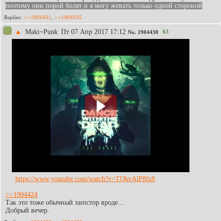
поэтому они порой болят и я могу жевать только одной стороной
>>1904431
,
>>1904435
▲
Maki~Punk
Пт 07 Апр 2017 17:12
63
No.
1904430
https://www.youtube.com/watch?v=TQkvAlP8fz8
>>1904424
Так это тоже обычный хипстор вроде...
Добрый вечер.