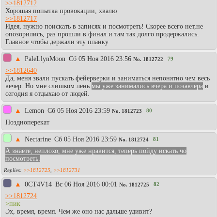
>>1812712
Хорошая попытка провокации, хвалю
>>1812717
Идея, нужно поискать в записях и посмотреть! Скорее всего нет,не
опозорились, раз прошли в финал и там так долго продержались.
Главное чтобы держали эту планку
▲
PaleLlynMoon
Сб 05 Ноя 2016 23:56
79
No.
1812722
>>1812640
Да, меня звали пускать фейерверки и заниматься непонятно чем весь
вечер. Но мне слишком лень
мы уже занимались вчера и позавчера
и
сегодня я отдыхаю от людей.
▲
Lemon
Сб 05 Ноя 2016 23:59
80
No.
1812723
Поздноперекат
▲
Nectarine
Сб 05 Ноя 2016 23:59
81
No.
1812724
А знаете, неплохо, мне уже нравится, теперь пойду искать чо
посмотреть.
>>1812725
,
>>1812731
▲
0CT4V14
Вc 06 Ноя 2016 00:01
82
No.
1812725
>>1812724
>пик
Эх, время, время. Чем же оно нас дальше удивит?