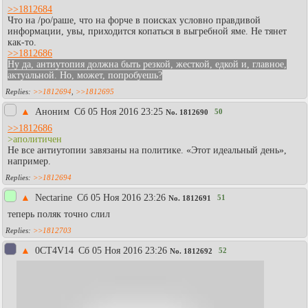
>>1812684
Что на /po/раше, что на форче в поисках условно правдивой
информации, увы, приходится копаться в выгребной яме. Не тянет
как-то.
>>1812686
Ну да, антиутопия должна быть резкой, жесткой, едкой и, главное,
актуальной. Но, может, попробуешь?
>>1812694
,
>>1812695
▲
Аноним
Сб 05 Ноя 2016 23:25
50
No.
1812690
>>1812686
>аполитичен
Не все антиутопии завязаны на политике. «Этот идеальный день»,
например.
>>1812694
▲
Nectarine
Сб 05 Ноя 2016 23:26
51
No.
1812691
теперь поляк точно слил
>>1812703
▲
0CT4V14
Сб 05 Ноя 2016 23:26
52
No.
1812692