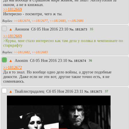
Да мы вообще в страшном мире живем, не знал? Антиутопия за
окном, а не в книжках.
>>1812669
Интересно - посмотри, чего ж ты.
>>1812674
,
>>1812677
,
>>1812683
,
>>1812686
▲
Аноним
Сб 05 Ноя 2016 23:10
35
No.
1812673
>>1812669
>Курва, мне стало интересно как там дела у поляка в чемпионате по
старкрафту
>>1812682
,
>>1812683
▲
Anonim
Сб 05 Ноя 2016 23:10
36
No.
1812674
>>1812672
Да я то знал. Но вообще одно дело войны, а другое подобные
дикости. Даже если не эти вот, другие такие точно есть, я не
сомневаюсь.
▲
Твайлистрадалец
Сб 05 Ноя 2016 23:11
37
No.
1812675