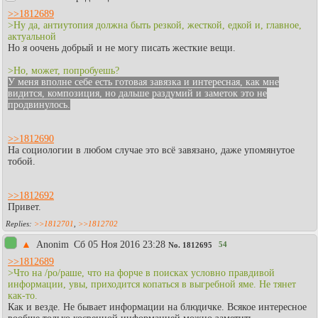
>>1812689
>Ну да, антиутопия должна быть резкой, жесткой, едкой и, главное,
актуальной
Но я оочень добрый и не могу писать жесткие вещи.
>Но, может, попробуешь?
У меня вполне себе есть готовая завязка и интересная, как мне
видится, композиция, но дальше раздумий и заметок это не
продвинулось.
>>1812690
На социологии в любом случае это всё завязано, даже упомянутое
тобой.
>>1812692
Привет.
>>1812701
,
>>1812702
▲
Anonim
Сб 05 Ноя 2016 23:28
54
No.
1812695
>>1812689
>Что на /po/раше, что на форче в поисках условно правдивой
информации, увы, приходится копаться в выгребной яме. Не тянет
как-то.
Как и везде. Не бывает информации на блюдичке. Всякое интересное