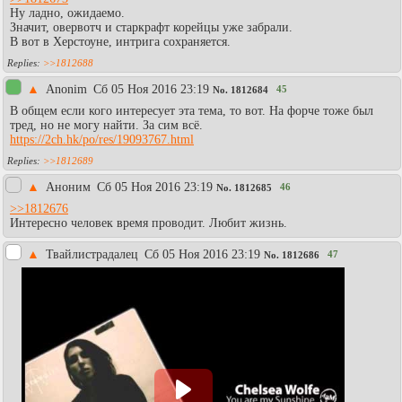
Ну ладно, ожидаемо.
Значит, овервотч и старкрафт корейцы уже забрали.
В вот в Херстоуне, интрига сохраняется.
>>1812688
▲
Anonim
Сб 05 Ноя 2016 23:19
45
No.
1812684
В общем если кого интересует эта тема, то вот. На форче тоже был
тред, но не могу найти. За сим всё.
https://2ch.hk/po/res/19093767.html
>>1812689
▲
Аноним
Сб 05 Ноя 2016 23:19
46
No.
1812685
>>1812676
Интересно человек время проводит. Любит жизнь.
▲
Твайлистрадалец
Сб 05 Ноя 2016 23:19
47
No.
1812686