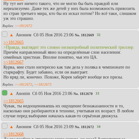
Ну тут нет ничего такого, что не могло бы быть правдой или
нереализуемо. Даже тех же детей у них была возможность привозить
из стран третьего мира, кто бы их искал потом? Но всё таки, слишком
уж это страшно.
>>1812672
▲
Аноним
Сб 05 Ноя 2016 23:06
32
No.
1812669
>>1812665
>Правда, выглядит это словно низкопробный политический триллер.
Причём направленный явно на определённые слои населения:
семейных христиан. Вполне понятно, чья это ЦА.
>>1812667
Курва, мне стало интересно как там дела у поляка в чемпионате по
старкрафту. Будет забавно, если он выиграет.
Но вряд ли, конечно. Похоже, Корея заберёт вообще все призы.
>>1812672
,
>>1812673
▲
Anonim
Сб 05 Ноя 2016 23:06
33
No.
1812670
>>1812665
Чувак, ты недооцениваешь их ощущение безнаказанности и то,
насколько они разбираются в технике, учитывая их возраст. В любом
случае перед выборами началась какая-то серьёзная движуха.
▲
Аноним
Сб 05 Ноя 2016 23:09
34
No.
1812672
>>1812668