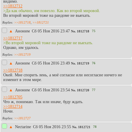
видимо.
>>1812712
>Да как обычно, им повезло. Как во второй мировой.
Во второй мировой тоже на рандоме не выехать.
>>1812718
,
>>1812721
▲
Аноним
Сб 05 Ноя 2016 23:47
75
No.
1812718
>>1812717
>Во второй мировой тоже на рандоме не выехать.
Однако, им удалось.
>>1812719
▲
Аноним
Сб 05 Ноя 2016 23:49
76
No.
1812719
>>1812718
Окей. Мне спорить лень, а моё согласие или несогласие ничего не
изменит в этом мире.
▲
Аноним
Сб 05 Ноя 2016 23:54
77
No.
1812720
>>1812705
Что ж, понимаю. Так или иначе, буду ждать.
>>1812714
Ночи.
>>1812727
▲
Nectarine
Сб 05 Ноя 2016 23:55
78
No.
1812721