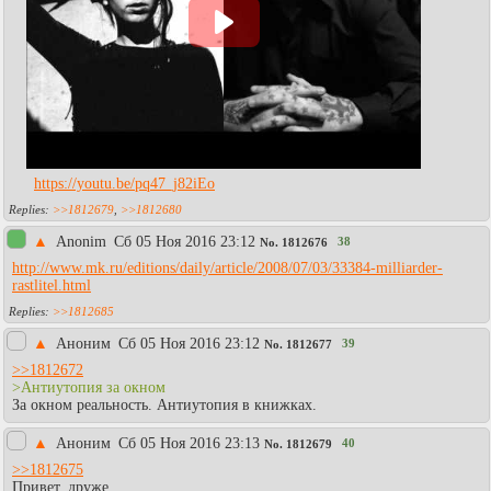
https://youtu.be/pq47_j82iEo
>>1812679
,
>>1812680
▲
Anonim
Сб 05 Ноя 2016 23:12
38
No.
1812676
http://www.mk.ru/editions/daily/article/2008/07/03/33384-milliarder-
rastlitel.html
>>1812685
▲
Аноним
Сб 05 Ноя 2016 23:12
39
No.
1812677
>>1812672
>Антиутопия за окном
За окном реальность. Антиутопия в книжках.
▲
Аноним
Сб 05 Ноя 2016 23:13
40
No.
1812679
>>1812675
Привет, друже.