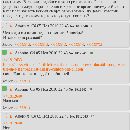
сатанизму. В теории подобное можно реализовать. Раньше люди
устраивали жертвоприношения и кровавые оргии, почему сейчас то
нет? Если уж есть всякий снафф от животных, до детей, который
продают где-то кому-то, то что уж тут говорить?
▲
Аноним
Сб 05 Ноя 2016 22:45
9
No.
1812640
Чуваки, а вы помните, вы помните 5 ноября?
И заговор пороховой?
>>1812642
,
>>1812643
,
>>1812645
,
>>1812646
,
>>1812722
▲
Anonim
Сб 05 Ноя 2016 22:46
10
No.
1812641
>>1812633
https://news.vice.com/article/the-salacious-ammo-even-donald-trump-wont-
use-in-a-fight-against-hillary-clinton-bill-clinton
связь Клинтонов и педофила Эпштейна
>>1812644
▲
Anonim
Сб 05 Ноя 2016 22:46
11
No.
1812642
>>1812640
Напомни.
>>1812644
▲
Аноним
Сб 05 Ноя 2016 22:47
12
No.
1812643
>>1812640
Нет.