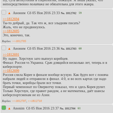
Ну, суть антиутопий в социологии, пожалуй. Я лишь указал, что
непосредственно
политика
не обязательна для этого жанра.
▲
Аноним
Сб 05 Ноя 2016 23:33
59
No.
1812702
>>1812694
Ты-то добрый, да. Так что ж, все злыдням писать?
Жаль, что не продвинулось.
>>1812695
Это, конечно, так.
>>1812705
▲
Аноним
Сб 05 Ноя 2016 23:36
60
No.
1812703
>>1812691
Ну ладно. Херстоун зато выпнул корейцев.
Финал: Россия vs Украина. Срач длящийся несколько лет, теперь и в
киберспорте.
>>1812699
Россия слила Корее в финале вообще всухую. Как будто вот с поняча
набрали людей и отправили в финал. 4:0, и во всех картах где надо
брать точки, корейцы брали все точки.
Первый чемпионат по Овервотчу показал, что и здесь Корея рулит.
Только Херстоун, где правит рандом, а не математика, даёт шансы
киберспортсменам не из Азии.
>>1812707
,
>>1812710
▲
Anonim
Сб 05 Ноя 2016 23:37
61
No.
1812704