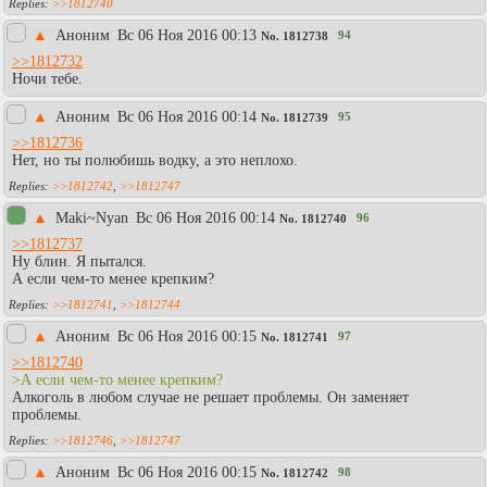
>>1812740
▲
Аноним
Вc 06 Ноя 2016 00:13
94
No.
1812738
>>1812732
Ночи тебе.
▲
Аноним
Вc 06 Ноя 2016 00:14
95
No.
1812739
>>1812736
Нет, но ты полюбишь водку, а это неплохо.
>>1812742
,
>>1812747
▲
Maki~Nyan
Вc 06 Ноя 2016 00:14
96
No.
1812740
>>1812737
Ну блин. Я пытался.
А если чем-то менее крепким?
>>1812741
,
>>1812744
▲
Аноним
Вc 06 Ноя 2016 00:15
97
No.
1812741
>>1812740
>А если чем-то менее крепким?
Алкоголь в любом случае не решает проблемы. Он заменяет
проблемы.
>>1812746
,
>>1812747
▲
Аноним
Вc 06 Ноя 2016 00:15
98
No.
1812742