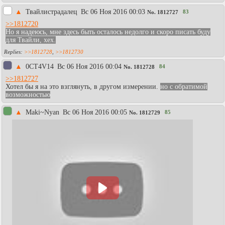
▲
Твайлистрадалец
Вc 06 Ноя 2016 00:03
83
No.
1812727
>>1812720
Но я надеюсь, мне здесь быть осталось недолго и скоро писать буду
для Твайли, хех.
>>1812728
,
>>1812730
▲
0CT4V14
Вc 06 Ноя 2016 00:04
84
No.
1812728
>>1812727
Хотел бы я на это взглянуть, в другом измерении.
но с обратимой
возможностью
▲
Maki~Nyan
Вc 06 Ноя 2016 00:05
85
No.
1812729