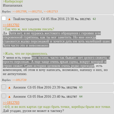
>Киберспорт
Ихихихихих
>>1812709
,
>>1812711
,
>>1812713
▲
Твайлистрадалец
Сб 05 Ноя 2016 23:38
62
No.
1812705
>>1812702
>Так что ж, все злыдням писать?
Да.
Хотя нет, я не чураюсь жестокого обращения с героями или
откровенной гурятины, как ты мог заметить. Но мне иногда
становится жалко персонажей и хочется дать им хоть малейший шанс.
Хотя часто это и невозможно.
>Жаль, что не продвинулось.
У меня есть герои
вот, кстати, часто так бывает: нет целого сюжета, а
просто персонаж. А еще чаще очень яркая сцена, вокруг которой и
строю сюжет. Сами истории целиком очень редко приходят
, есть
композиция, об этом я хочу написать, возможно, напишу о них, но
не антиутопию.
>>1812720
▲
Аноним
Сб 05 Ноя 2016 23:39
63
No.
1812706
▲
Аноним
Сб 05 Ноя 2016 23:40
64
No.
1812707
>>1812703
>4:0, и во всех картах где надо брать точки, корейцы брали все точки.
Дай угадаю, русня не может в тактику?