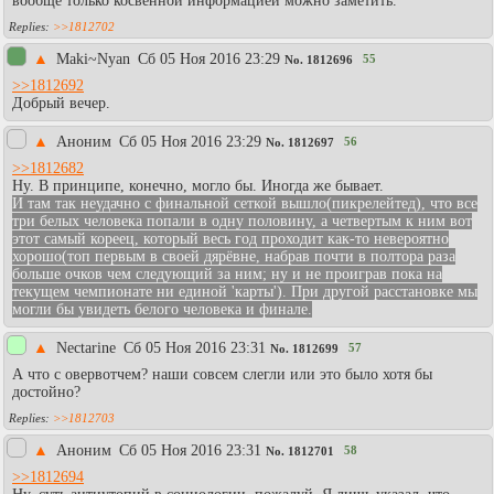
вообще только косвенной информацией можно заметить.
>>1812702
▲
Maki~Nyan
Сб 05 Ноя 2016 23:29
55
No.
1812696
>>1812692
Добрый вечер.
▲
Аноним
Сб 05 Ноя 2016 23:29
56
No.
1812697
>>1812682
Ну. В принципе, конечно, могло бы. Иногда же бывает.
И там так неудачно с финальной сеткой вышло(пикрелейтед), что все
три белых человека попали в одну половину, а четвертым к ним вот
этот самый кореец, который весь год проходит как-то невероятно
хорошо(топ первым в своей дярёвне, набрав почти в полтора раза
больше очков чем следующий за ним; ну и не проиграв пока на
текущем чемпионате ни единой 'карты'). При другой расстановке мы
могли бы увидеть белого человека и финале.
▲
Nectarine
Сб 05 Ноя 2016 23:31
57
No.
1812699
А что с овервотчем? наши совсем слегли или это было хотя бы
достойно?
>>1812703
▲
Аноним
Сб 05 Ноя 2016 23:31
58
No.
1812701
>>1812694