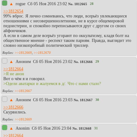
▲
rogue
Сб 05 Ноя 2016 23:02
28
No.
1812665
>>1812654
99% вброс. Я лично сомневаюсь, что люди, всерьёз увлекающиеся
отношениями с несовершеннолетними, не в курсе общемировой
педоистерии, и спокойно переписываются друг с другом со своих
айфончиков.
А если в самом деле всерьёз угорают по оккультизму, кладя болт на
общественное мнение - респект таким парням. Правда, выглядит это
словно низкопробный политический триллер.
>>1812669
,
>>1812670
▲
Аноним
Сб 05 Ноя 2016 23:02
29
No.
1812666
>>1812664
>Я не анон
Вот о чём я и говорил.
>Одели аватарки и жалуемся в д/. Что с нами стало?
>>1812667
▲
Аноним
Сб 05 Ноя 2016 23:03
30
No.
1812667
>>1812666
Скурвились.
>>1812669
▲
Anonim
Сб 05 Ноя 2016 23:04
31
No.
1812668
>>1812664