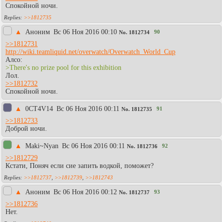
Спокойной ночи.
>>1812735
▲
Аноним
Вc 06 Ноя 2016 00:10
90
No.
1812734
>>1812731
http://wiki.teamliquid.net/overwatch/Overwatch_World_Cup
Алсо:
>There's no prize pool for this exhibition
Лол.
>>1812732
Спокойной ночи.
▲
0CT4V14
Вc 06 Ноя 2016 00:11
91
No.
1812735
>>1812733
Доброй ночи.
▲
Maki~Nyan
Вc 06 Ноя 2016 00:11
92
No.
1812736
>>1812729
Кстати, Поняч если сие запить водкой, поможет?
>>1812737
,
>>1812739
,
>>1812743
▲
Аноним
Вc 06 Ноя 2016 00:12
93
No.
1812737
>>1812736
Нет.