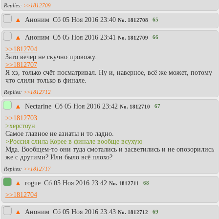
>>1812709
▲
Аноним
Сб 05 Ноя 2016 23:40
65
No.
1812708
▲
Аноним
Сб 05 Ноя 2016 23:41
66
No.
1812709
>>1812704
Зато вечер не скучно провожу.
>>1812707
Я хз, только счёт посматривал. Ну и, наверное, всё же может, потому
что слили только в финале.
>>1812712
▲
Nectarine
Сб 05 Ноя 2016 23:42
67
No.
1812710
>>1812703
>херстоун
Самое главное не азиаты и то ладно.
>Россия слила Корее в финале вообще всухую
Мда. Вообщем-то они туда смотались и засветились и не опозорились
же с другими? Или было всё плохо?
>>1812717
▲
rogue
Сб 05 Ноя 2016 23:42
68
No.
1812711
>>1812704
▲
Аноним
Сб 05 Ноя 2016 23:43
69
No.
1812712