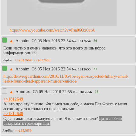
https://www.youtube.com/watch?v=Psa06Qx0utA
▲
Anonim
Сб 05 Ноя 2016 22:54
20
No.
1812654
Если честно я очень надеюсь, что это всего лишь вброс
информационный.
>>1812664
,
>>1812665
▲
Anonim
Сб 05 Ноя 2016 22:54
21
No.
1812655
http://denverguardian.com/2016/11/05/fbi-agent-suspected-hillary-email-
leaks-found-dead-apparent-murder-suicide/
▲
Аноним
Сб 05 Ноя 2016 22:55
22
No.
1812656
>>1812649
А, это про эту фигню. Фильмец так себе, а маска Гая Фокса у меня
ассоциируется только со школьниками.
>>1812648
Одели аватарки и жалуемся в д/. Что с нами стало?
Да, я люблю
раздражать граммарнаци.
>>1812659