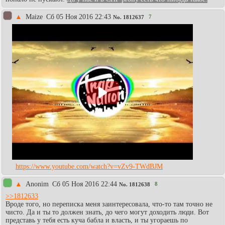
▲
Maize
Сб 05 Ноя 2016 22:43
7
No.
1812637
https://www.youtube.com/watch?v=vZv9-TWdBJM
▲
Anonim
Сб 05 Ноя 2016 22:44
8
No.
1812638
>>1812633
Вроде того, но переписка меня заинтересовала, что-то там точно не
чисто. Да и ты то должен знать, до чего могут доходить люди. Вот
представь у тебя есть куча бабла и власть, и ты угораешь по