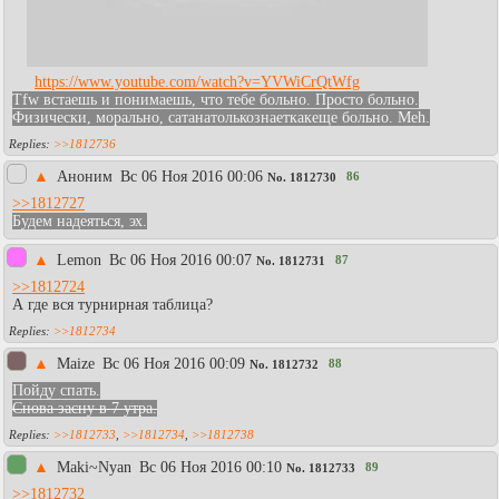
https://www.youtube.com/watch?v=YVWiCrQtWfg
Tfw встаешь и понимаешь, что тебе больно. Просто больно.
Физически, морально, сатанатолькознаеткакеще больно. Meh.
>>1812736
▲
Аноним
Вc 06 Ноя 2016 00:06
86
No.
1812730
>>1812727
Будем надеяться, эх.
▲
Lemon
Вc 06 Ноя 2016 00:07
87
No.
1812731
>>1812724
А где вся турнирная таблица?
>>1812734
▲
Maize
Вc 06 Ноя 2016 00:09
88
No.
1812732
Пойду спать.
Снова засну в 7 утра.
>>1812733
,
>>1812734
,
>>1812738
▲
Maki~Nyan
Вc 06 Ноя 2016 00:10
89
No.
1812733
>>1812732