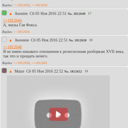
>>1812650
,
>>1812656
▲
Anonim
Сб 05 Ноя 2016 22:51
17
No.
1812649
>>1812644
А, маска Гая Фокса.
>>1812656
▲
Аноним
Сб 05 Ноя 2016 22:51
18
No.
1812650
>>1812648
Я не имею никакого отношения к религиозным разборкам XVII века,
так что и прощать нечего.
>>1812658
,
>>1812661
▲
Maize
Сб 05 Ноя 2016 22:52
19
No.
1812652