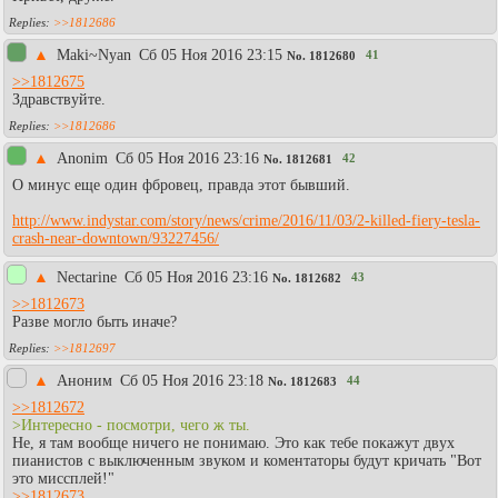
>>1812686
▲
Maki~Nyan
Сб 05 Ноя 2016 23:15
41
No.
1812680
>>1812675
Здравствуйте.
>>1812686
▲
Anonim
Сб 05 Ноя 2016 23:16
42
No.
1812681
О минус еще один фбровец, правда этот бывший.
http://www.indystar.com/story/news/crime/2016/11/03/2-killed-fiery-tesla-
crash-near-downtown/93227456/
▲
Nectarine
Сб 05 Ноя 2016 23:16
43
No.
1812682
>>1812673
Разве могло быть иначе?
>>1812697
▲
Аноним
Сб 05 Ноя 2016 23:18
44
No.
1812683
>>1812672
>Интересно - посмотри, чего ж ты.
Не, я там вообще ничего не понимаю. Это как тебе покажут двух
пианистов с выключенным звуком и коментаторы будут кричать "Вот
это миссплей!"
>>1812673