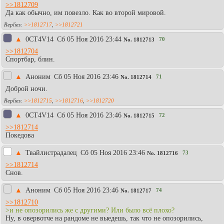
>>1812709
Да как обычно, им повезло. Как во второй мировой.
>>1812717
,
>>1812721
▲
0CT4V14
Сб 05 Ноя 2016 23:44
70
No.
1812713
>>1812704
Спортбар, блин.
▲
Аноним
Сб 05 Ноя 2016 23:46
71
No.
1812714
Доброй ночи.
>>1812715
,
>>1812716
,
>>1812720
▲
0CT4V14
Сб 05 Ноя 2016 23:46
72
No.
1812715
>>1812714
Покедова
▲
Твайлистрадалец
Сб 05 Ноя 2016 23:46
73
No.
1812716
>>1812714
Снов.
▲
Аноним
Сб 05 Ноя 2016 23:46
74
No.
1812717
>>1812710
>и не опозорились же с другими? Или было всё плохо?
Ну, в овервотче на рандоме не выедешь, так что не опозорились,