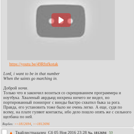
https://youtu.be/49Rfnfkotak
Lord, i want to be in that number
When the saints go marching in.
Доброй ночи.
Только что я закончил возиться со скрещиванием программера и
ноутбука. Хваленый аврдьюд нихрена ничего не видел, но
портированный понипрог с винды быстро схватил быка за рога.
Правда, его установить тоже было не очень легко. А еще, судя по
всему, на плате гуляют контакты, ибо дело пошло опять же с сильного
щелбана по ней.
>>1812694
,
>>1812696
▲
Твайлистрадалец
Сб 05 Ноя 2016 23:28
53
No.
1812694