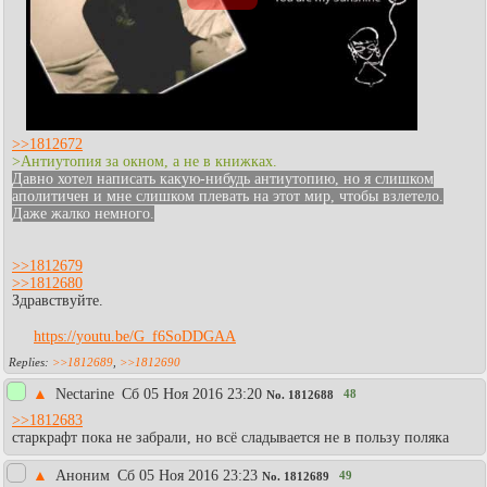
>>1812672
>Антиутопия за окном, а не в книжках.
Давно хотел написать какую-нибудь антиутопию, но я слишком
аполитичен и мне слишком плевать на этот мир, чтобы взлетело.
Даже жалко немного.
>>1812679
>>1812680
Здравствуйте.
https://youtu.be/G_f6SoDDGAA
>>1812689
,
>>1812690
▲
Nectarine
Сб 05 Ноя 2016 23:20
48
No.
1812688
>>1812683
старкрафт пока не забрали, но всё сладывается не в пользу поляка
▲
Аноним
Сб 05 Ноя 2016 23:23
49
No.
1812689