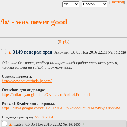
[
Пасскод
]
/b/ - was never good
[
]
3149 генерал тред
▲
Аноним
Сб 05 Ноя 2016 22:31
No.
1812626
Общение без мата, спойлер на анрелейтед крайне приветствуется,
полный запрет на rule34 и шок-контент.
Свежие новости:
http://www.equestriadaily.com/
Overchan для андроида:
https://miku-nyan.github.io/Overchan-Android/ru.html
PonyachReader для андроида:
https://drive.google.com/file/d/0B2Be_Po6v3obd0huRHAtSnByR28/view
Предыдущий тред:
>>1812061
▲
Каtsu
Сб 05 Ноя 2016 22:32
2
No.
1812630