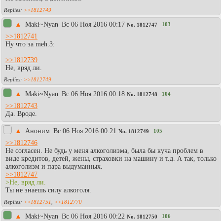
>>1812749
▲
Maki~Nyan
Вc 06 Ноя 2016 00:17
103
No.
1812747
>>1812741
Ну что за meh.3:
>>1812739
Не, вряд ли.
>>1812749
▲
Maki~Nyan
Вc 06 Ноя 2016 00:18
104
No.
1812748
>>1812743
Да. Вроде.
▲
Аноним
Вc 06 Ноя 2016 00:21
105
No.
1812749
>>1812746
Не согласен. Не будь у меня алкоголизма, была бы куча проблем в
виде кредитов, детей, жены, страховки на машину и т.д. А так, только
алкоголизм и пара выдуманных.
>>1812747
>Не, вряд ли.
Ты не знаешь силу алкоголя.
>>1812751
,
>>1812770
▲
Maki~Nyan
Вc 06 Ноя 2016 00:22
106
No.
1812750