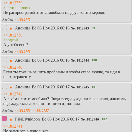
>>1812739
>а это неплохо.
Не распространяй этот самообман на других, это херово.
>>1812745
▲
Аноним
Вc 06 Ноя 2016 00:16
99
No.
1812743
>>1812736
>водкой
А у тебя есть?
>>1812748
▲
Аноним
Вc 06 Ноя 2016 00:16
100
No.
1812744
>>1812740
Если ты хочешь решить проблемы и чтобы стало лучше, то иди к
психотерапевту.
▲
Аноним
Вc 06 Ноя 2016 00:17
101
No.
1812745
>>1812742
А в чём плох самообман? Люди всегда уходили в религию, алкоголь,
надежду, смысл жизни - и ничего, топ вид.
>>1812750
,
>>1812757
▲
PaleLlynMoon
Вc 06 Ноя 2016 00:17
102
No.
1812746
>>1812741
Не заменяет, а дополняет.