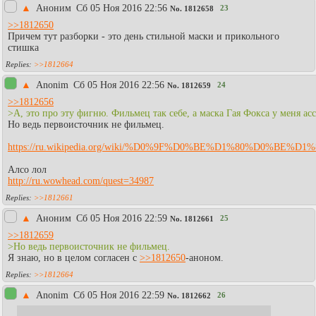
▲
Аноним
Сб 05 Ноя 2016 22:56
23
No.
1812658
>>1812650
Причем тут разборки - это день стильной маски и прикольного
стишка
>>1812664
▲
Anonim
Сб 05 Ноя 2016 22:56
24
No.
1812659
>>1812656
>А, это про эту фигню. Фильмец так себе, а маска Гая Фокса у меня а
Но ведь первоисточник не фильмец.
https://ru.wikipedia.org/wiki/%D0%9F%D0%BE%D1%80%D
Алсо лол
http://ru.wowhead.com/quest=34987
>>1812661
▲
Аноним
Сб 05 Ноя 2016 22:59
25
No.
1812661
>>1812659
>Но ведь первоисточник не фильмец.
Я знаю, но в целом согласен с
>>1812650
-аноном.
>>1812664
▲
Anonim
Сб 05 Ноя 2016 22:59
26
No.
1812662