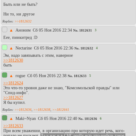
Быть или не быть?
Ни то, ни другое
>>1812632
▲
Аноним
Сб 05 Ноя 2016 22:34
3
No.
1812631
Еее, пинкитред :D
▲
Nectarine
Сб 05 Ноя 2016 22:36
4
No.
1812632
Эм, надо завязывать с этим, наверное
>>1812630
быть
▲
rogue
Сб 05 Ноя 2016 22:38
5
No.
1812633
>>1812624
Это что-то уровня даже не знаю, "Комсомольской правды" или
"Спид-инфо".
>>1812627
Я бы купил.
>>1812636
,
>>1812638
,
>>1812641
▲
Maki~Nyan
Сб 05 Ноя 2016 22:40
6
No.
1812636
>>1812633
При всем уважении, в организацию про которую идет речь, кого-
попало не пускают.
Да у нас и в СНГ prolly есть что-нибудь такое.