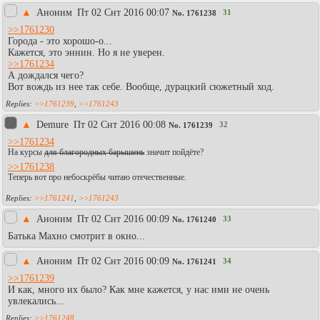
▲
Аноним
Пт 02 Снт 2016 00:07
31
No.
1761238
>>1761230
Города - это хорошо-о...
Кажется, это эннин. Но я не уверен.
>>1761234
А дождался чего?
Вот вождь из нее так себе. Вообще, дурацкий сюжетный ход.
>>1761239
,
>>1761243
▲
Demure
Пт 02 Снт 2016 00:08
32
No.
1761239
>>1761234
На курсы
для благородных барышень
значит пойдёте?
>>1761238
Теперь вот про небоскрёбы читаю отечественные.
>>1761241
,
>>1761243
▲
Аноним
Пт 02 Снт 2016 00:09
33
No.
1761240
Батька Махно смотрит в окно...
▲
Аноним
Пт 02 Снт 2016 00:09
34
No.
1761241
>>1761239
И как, много их было? Как мне кажется, у нас ими не очень
увлекались...
>>1761248