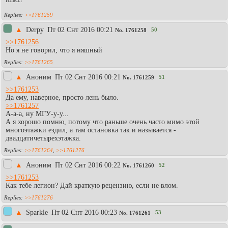
Класс!
>>1761259
▲
Derpy
Пт 02 Снт 2016 00:21
50
No.
1761258
>>1761256
Но я не говорил, что я няшный
>>1761265
▲
Аноним
Пт 02 Снт 2016 00:21
51
No.
1761259
>>1761253
Да ему, наверное, просто лень было.
>>1761257
А-а-а, ну МГУ-у-у...
А я хорошо помню, потому что раньше очень часто мимо этой
многоэтажки ездил, а там остановка так и называется -
двадцатичетырехэтажка.
>>1761264
,
>>1761276
▲
Аноним
Пт 02 Снт 2016 00:22
52
No.
1761260
>>1761253
Как тебе легион? Дай краткую рецензию, если не влом.
>>1761276
▲
Sparkle
Пт 02 Снт 2016 00:23
53
No.
1761261