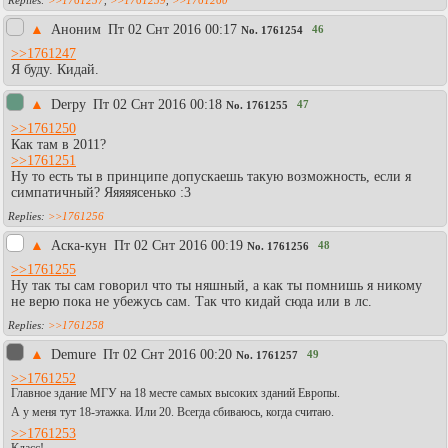
>>1761257
,
>>1761259
,
>>1761260
▲
Аноним
Пт 02 Снт 2016 00:17
46
No.
1761254
>>1761247
Я буду. Кидай.
▲
Derpy
Пт 02 Снт 2016 00:18
47
No.
1761255
>>1761250
Как там в 2011?
>>1761251
Ну то есть ты в принципе допускаешь такую возможность, если я
симпатичный? Яяяяясенько :3
>>1761256
▲
Аска-кун
Пт 02 Снт 2016 00:19
48
No.
1761256
>>1761255
Ну так ты сам говорил что ты няшный, а как ты помнишь я никому
не верю пока не убежусь сам. Так что кидай сюда или в лс.
>>1761258
▲
Demure
Пт 02 Снт 2016 00:20
49
No.
1761257
>>1761252
Главное здание МГУ на 18 месте самых высоких зданий Европы.
А у меня тут 18-этажка. Или 20. Всегда сбиваюсь, когда считаю.
>>1761253