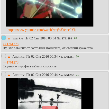
https://www.youtube.com/watch?v=jV8YetccPYk
▲
Sparkle
Пт 02 Снт 2016 00:34
69
No.
1761280
>>1761278
Ну, это зависит от состояния понифага, от степени фажества.
▲
Аноним
Пт 02 Снт 2016 00:34
70
No.
1761281
>>1761278
Скучного гурофага забыли спросить.
▲
Аноним
Пт 02 Снт 2016 00:44
71
No.
1761282