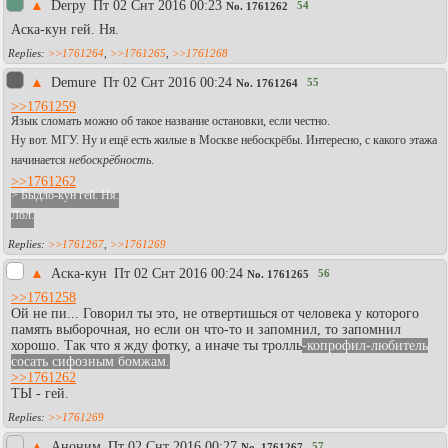
▲
Derpy
Пт 02 Снт 2016 00:23
54
No.
1761262
Аска-кун гей. Ня.
>>1761264
,
>>1761265
,
>>1761268
▲
Demure
Пт 02 Снт 2016 00:24
55
No.
1761264
>>1761259
Язык сломать можно об такое название остановки, если честно.
Ну вот. МГУ. Ну и ещё есть жилые в Москве небоскрёбы. Интересно, с какого этажа
начинается
небоскрёбность
.
>>1761262
> Быдло-кун гей. Ня.
Лол.
>>1761267
,
>>1761269
▲
Аска-кун
Пт 02 Снт 2016 00:24
56
No.
1761265
>>1761258
Ой не пи... Говорил ты это, не отвертишься от человека у которого
память выборочная, но если он что-то и запомнил, то запомнил
хорошо. Так что я жду фотку, а иначе ты тролль
-копрофил-любитель
сосать сифозным бомжам.
>>1761262
ТЫ - гей.
>>1761269
▲
Аноним
Пт 02 Снт 2016 00:27
57
No.
1761267