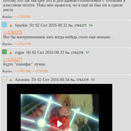
потому что так быстрее лол и разгадываю головоломки с тотемами в
классовом оплоте. Пока мне нравится, но я ещё не был ни в одном
инсте.
>>1761283
▲
Sparkle
Пт 02 Снт 2016 00:32
66
No.
1761277
>>1761275
Вот бы матершинников хоть когда-нибудь стало еще меньше...
>>1761278
▲
rogue
Пт 02 Снт 2016 00:33
67
No.
1761278
>>1761277
Будто "понифаг" лучше.
>>1761280
,
>>1761281
▲
Аноним
Пт 02 Снт 2016 00:34
68
No.
1761279