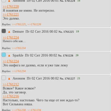
▲
Аноним
Пт 02 Снт 2016 00:01
18
No.
1761224
>>1761220
Я понятия не имею. Не интересно.
>>1761221
Это далеко.
>>1761225
,
>>1761226
▲
Demure
Пт 02 Снт 2016 00:02
19
No.
1761225
>>1761224
Ничего себе как…
>>1761234
▲
Sparkle
Пт 02 Снт 2016 00:02
20
No.
1761226
>>1761224
Это нифига не далеко, если я уже там лежу
>>1761234
▲
Аноним
Пт 02 Снт 2016 00:02
21
No.
1761227
>>1761212
Всякое? Какое всякое?
Да, это заговор.
>>1761216
Настолько, настолько. Чего ты еще от нее ждал-то?
Вот Сильвана няша.
>>1761230
,
>>1761234