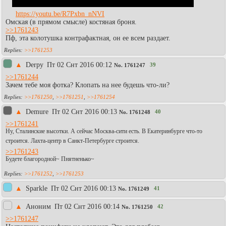
https://youtu.be/R7Pxbn_nNVI
Омская (в прямом смысле) костяная броня.
>>1761243
Пф, эта колотушка контрафактная, он ее всем раздает.
>>1761253
▲
Derpy
Пт 02 Снт 2016 00:12
39
No.
1761247
>>1761244
Зачем тебе моя фотка? Клопать на нее будешь что-ли?
>>1761250
,
>>1761251
,
>>1761254
▲
Demure
Пт 02 Снт 2016 00:13
40
No.
1761248
>>1761241
Ну, Сталинские высотки. А сейчас Москва-сити есть. В Екатеринбурге что-то
строится. Лахта-центр в Санкт-Петербурге строится.
>>1761243
Будете благородной~ Пнятненько~
>>1761252
,
>>1761253
▲
Sparkle
Пт 02 Снт 2016 00:13
41
No.
1761249
▲
Аноним
Пт 02 Снт 2016 00:14
42
No.
1761250
>>1761247