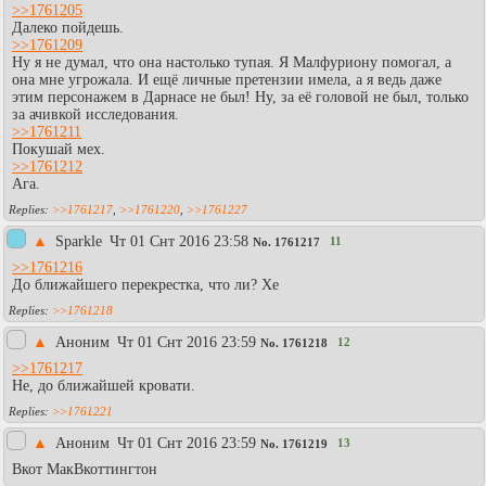
>>1761205
Далеко пойдешь.
>>1761209
Ну я не думал, что она настолько тупая. Я Малфуриону помогал, а
она мне угрожала. И ещё личные претензии имела, а я ведь даже
этим персонажем в Дарнасе не был! Ну, за её головой не был, только
за ачивкой исследования.
>>1761211
Покушай мех.
>>1761212
Ага.
>>1761217
,
>>1761220
,
>>1761227
▲
Sparkle
Чт 01 Снт 2016 23:58
11
No.
1761217
>>1761216
До ближайшего перекрестка, что ли? Хе
>>1761218
▲
Аноним
Чт 01 Снт 2016 23:59
12
No.
1761218
>>1761217
Не, до ближайшей кровати.
>>1761221
▲
Аноним
Чт 01 Снт 2016 23:59
13
No.
1761219
Вкот МакВкоттингтон