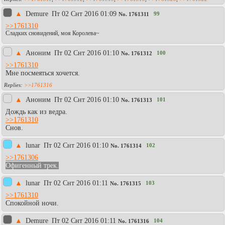
▲
Demure
Пт 02 Снт 2016 01:09
99
No.
1761311
>>1761310
Сладких сновидений, моя Королева~
▲
Аноним
Пт 02 Снт 2016 01:10
100
No.
1761312
>>1761310
Мне посмеяться хочется.
>>1761316
▲
Аноним
Пт 02 Снт 2016 01:10
101
No.
1761313
Дождь как из ведра.
>>1761310
Снов.
▲
lunar
Пт 02 Снт 2016 01:10
102
No.
1761314
>>1761306
Офигенный трек.
▲
lunar
Пт 02 Снт 2016 01:11
103
No.
1761315
>>1761310
Спокойной ночи.
▲
Demure
Пт 02 Снт 2016 01:11
104
No.
1761316