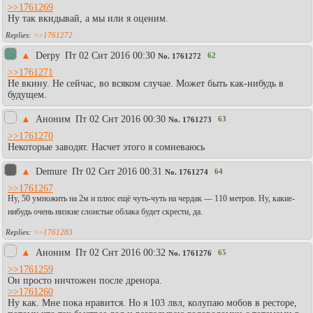
>>1761269
Ну так вкидывай, а мы или я оценим.
>>1761272
▲
Derpy
Пт 02 Снт 2016 00:30
62
No.
1761272
>>1761271
Не вкину. Не сейчас, во всяком случае. Может быть как-нибудь в
будущем.
▲
Аноним
Пт 02 Снт 2016 00:30
63
No.
1761273
>>1761270
Некоторые заводят. Насчет этого я сомневаюсь
▲
Demure
Пт 02 Снт 2016 00:31
64
No.
1761274
>>1761267
Ну, 50 умножить на 2м и плюс ещё чуть-чуть на чердак — 110 метров. Ну, какие-
нибудь очень низкие слоистые облака будет скрести, да.
>>1761283
▲
Аноним
Пт 02 Снт 2016 00:32
65
No.
1761276
>>1761259
Он просто ничтожен после дренора.
>>1761260
Ну как. Мне пока нравится. Но я 103 лвл, колупаю мобов в ресторе,