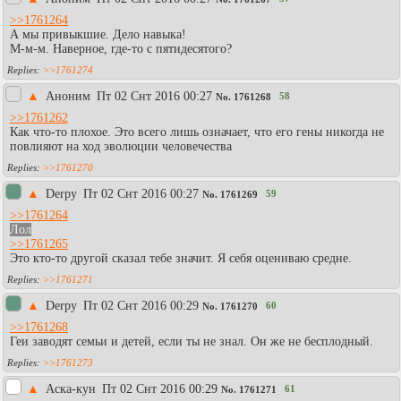
>>1761264
А мы привыкшие. Дело навыка!
М-м-м. Наверное, где-то с пятидесятого?
>>1761274
▲
Аноним
Пт 02 Снт 2016 00:27
58
No.
1761268
>>1761262
Как что-то плохое. Это всего лишь означает, что его гены никогда не
повлияют на ход эволюции человечества
>>1761270
▲
Derpy
Пт 02 Снт 2016 00:27
59
No.
1761269
>>1761264
Лол
>>1761265
Это кто-то другой сказал тебе значит. Я себя оцениваю средне.
>>1761271
▲
Derpy
Пт 02 Снт 2016 00:29
60
No.
1761270
>>1761268
Геи заводят семьи и детей, если ты не знал. Он же не бесплодный.
>>1761273
▲
Аска-кун
Пт 02 Снт 2016 00:29
61
No.
1761271