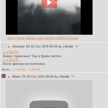
https://www.youtube.com/watch?v=wH9T6Ct3gmw
▲
Аноним
Пт 02 Снт 2016 00:44
72
No.
1761283
>>1761274
Значит, правильно! Так и будем считать.
>>1761276
После дренора все ничтожно.
>>1761285
,
>>1761286
▲
Maize
Пт 02 Снт 2016 00:44
73
No.
1761284