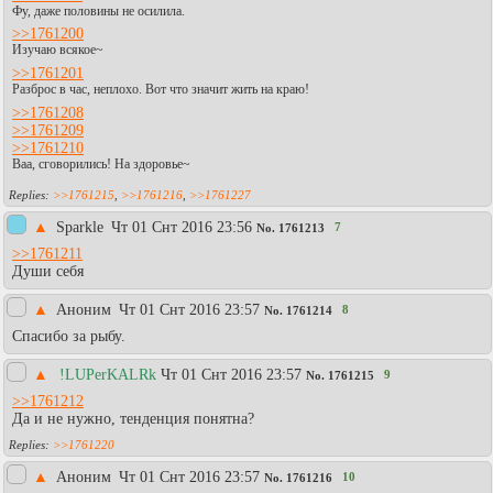
Фу, даже половины не осилила.
>>1761200
Изучаю всякое~
>>1761201
Разброс в час, неплохо. Вот что значит жить на краю!
>>1761208
>>1761209
>>1761210
Ваа, сговорились! На здоровье~
>>1761215
,
>>1761216
,
>>1761227
▲
Sparkle
Чт 01 Снт 2016 23:56
7
No.
1761213
>>1761211
Души себя
▲
Аноним
Чт 01 Снт 2016 23:57
8
No.
1761214
Cпасибо за рыбу.
▲
!LUPerKALRk
Чт 01 Снт 2016 23:57
9
No.
1761215
>>1761212
Да и не нужно, тенденция понятна?
>>1761220
▲
Аноним
Чт 01 Снт 2016 23:57
10
No.
1761216