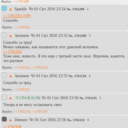
>>1761208
▲
Sparkle
Чт 01 Снт 2016 23:54
2
No.
1761208
>>1761203
Спасибо.
>>1761212
▲
Аноним
Чт 01 Снт 2016 23:55
3
No.
1761209
Спасибо за тред!
Вечно забываю, как называется этот дамский колпачок.
>>1761202
Тоже мне, новость. Я это еще с третьей части знал. Впрочем, кажется,
это расовое.
>>1761212
,
>>1761216
▲
Аноним
Чт 01 Снт 2016 23:55
4
No.
1761210
Спасибо за тред.
>>1761212
▲
!LUPerKALRk
Чт 01 Снт 2016 23:56
5
No.
1761211
Теперь я не могу остановить смех
>>1761213
,
>>1761216
▲
Demure
Чт 01 Снт 2016 23:56
6
No.
1761212
>>1761198