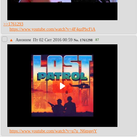
>>1761293
https://www.youtube.com/watch?v=4F4qzPbcFiA
▲
Аноним
Пт 02 Снт 2016 00:59
87
No.
1761298
https://www.youtube.com/watch?v=u7u_N6mgejY