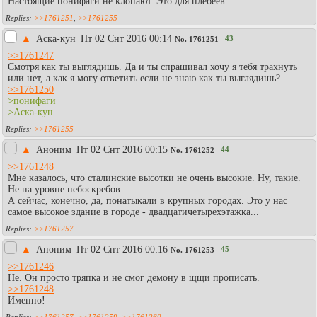
Настоящие понифаги не клопают. Это для плебеев.
>>1761251
,
>>1761255
▲
Аска-кун
Пт 02 Снт 2016 00:14
43
No.
1761251
>>1761247
Смотря как ты выглядишь. Да и ты спрашивал хочу я тебя трахнуть
или нет, а как я могу ответить если не знаю как ты выглядишь?
>>1761250
>понифаги
>Аска-кун
>>1761255
▲
Аноним
Пт 02 Снт 2016 00:15
44
No.
1761252
>>1761248
Мне казалось, что сталинские высотки не очень высокие. Ну, такие.
Не на уровне небоскребов.
А сейчас, конечно, да, понатыкали в крупных городах. Это у нас
самое высокое здание в городе - двадцатичетырехэтажка...
>>1761257
▲
Аноним
Пт 02 Снт 2016 00:16
45
No.
1761253
>>1761246
Не. Он просто тряпка и не смог демону в щщи прописать.
>>1761248
Именно!