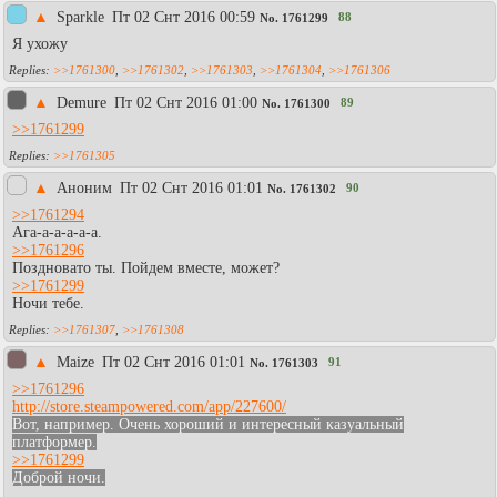
▲
Sparkle
Пт 02 Снт 2016 00:59
88
No.
1761299
Я ухожу
>>1761300
,
>>1761302
,
>>1761303
,
>>1761304
,
>>1761306
▲
Demure
Пт 02 Снт 2016 01:00
89
No.
1761300
>>1761299
>>1761305
▲
Аноним
Пт 02 Снт 2016 01:01
90
No.
1761302
>>1761294
Ага-а-а-а-а-а.
>>1761296
Поздновато ты. Пойдем вместе, может?
>>1761299
Ночи тебе.
>>1761307
,
>>1761308
▲
Maize
Пт 02 Снт 2016 01:01
91
No.
1761303
>>1761296
http://store.steampowered.com/app/227600/
Вот, например. Очень хороший и интересный казуальный
платформер.
>>1761299
Доброй ночи.