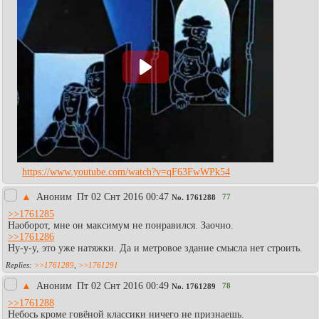
https://www.youtube.com/watch?v=qF63FwWPk54
▲
Аноним
Пт 02 Снт 2016 00:47
77
No.
1761288
>>1761285
Наоборот, мне он максимум не понравился. Заочно.
>>1761286
Ну-у-у, это уже натяжки. Да и метровое здание смысла нет строить.
>>1761289
,
>>1761291
▲
Аноним
Пт 02 Снт 2016 00:49
78
No.
1761289
>>1761288
Небось кроме говёной классики ничего не признаешь.