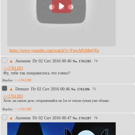
https://www.youtube.com/watch?v=FuwAPxMgQYo
▲
Аноним
Пт 02 Снт 2016 00:46
74
No.
1761285
>>1761283
Фу, тебе так понравилось это говно?
>>1761288
▲
Demure
Пт 02 Снт 2016 00:46
75
No.
1761286
>>1761283
Хотя, на самом деле, оторвавшийся на 1м от земли туман уже облако.
>>1761288
▲
Аноним
Пт 02 Снт 2016 00:47
76
No.
1761287