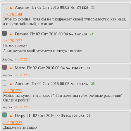
▲
Аноним
Пт 02 Снт 2016 00:02
22
No.
1761228
>>1761198
Этот(со скрина) хотя бы не раздражает своей тупорылостью как наш,
а просто забавный, имхо же.
▲
Demure
Пт 02 Снт 2016 00:04
23
No.
1761230
>>1761227
Ну, про города~
А как колпачок такой называется я никогда и не знала.
>>1761238
▲
Maize
Пт 02 Снт 2016 00:04
24
No.
1761231
>>1761232
▲
Аноним
Пт 02 Снт 2016 00:05
25
No.
1761232
>>1761231
Мойз, ты купил титанквест? Там заметны геймплейные различия?
Онлайн робит?
>>1761235
▲
Derpy
Пт 02 Снт 2016 00:05
26
No.
1761233
>>1761223
Даааже не знааааю