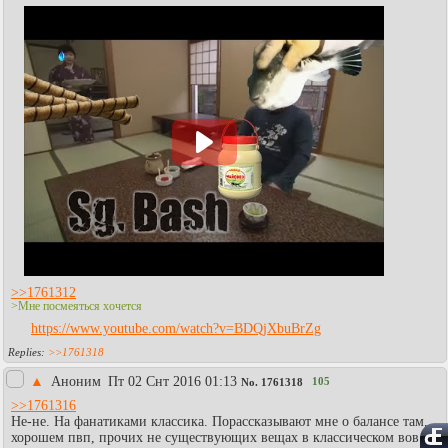
>>1761312
>Мне посмеяться хочется
https://www.youtube.com/watch?v=BDQjXbuBrZg
>>1761318
▲
Аноним
Пт 02 Снт 2016 01:13
105
No.
1761318
>>1761316
Не-не. На фанатиками классика. Порассказывают мне о балансе там,
хорошем пвп, прочих не существующих вещах в классическом вов...