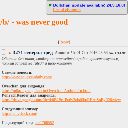
[
Пасскод
]
✖
Dollchan update available: 24.9.16.0!
List of changes
/b/ - was never good
[
]
3271 генерал тред
▲
Аноним
Чт 01 Снт 2016 23:53
No.
1761203
Общение без мата, спойлер на анрелейтед крайне приветствуется,
полный запрет на rule34 и шок-контент.
Свежие новости:
http://www.equestriadaily.com/
Overchan для андроида:
https://miku-nyan.github.io/Overchan-Android/ru.html
PonyachReader для андроида:
https://drive.google.com/file/d/0B2Be_Po6v3obd0huRHAtSnByR28/view
Следующий эпизод:
http://ponyclock.com/
Предыдущий тред:
>>1760552