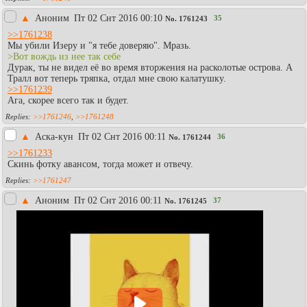
▲
Аноним
Пт 02 Снт 2016 00:10
35
No.
1761243
>>1761238
Мы убили Изеру и "я тебе доверяю". Мразь.
>Вот вождь из нее так себе
Дурак, ты не видел её во время вторжения на расколотые острова. А
Тралл вот теперь тряпка, отдал мне свою калатушку.
>>1761239
Ага, скорее всего так и будет.
>>1761246
,
>>1761248
▲
Аска-кун
Пт 02 Снт 2016 00:11
36
No.
1761244
>>1761233
Скинь фотку авансом, тогда может и отвечу.
>>1761247
▲
Аноним
Пт 02 Снт 2016 00:11
37
No.
1761245