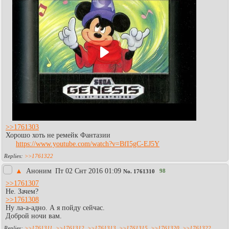
>>1761303
Хорошо хоть не ремейк Фантазии
https://www.youtube.com/watch?v=BfI5gC-EJ5Y
>>1761322
▲
Аноним
Пт 02 Снт 2016 01:09
98
No.
1761310
>>1761307
Не. Зачем?
>>1761308
Ну ла-а-адно. А я пойду сейчас.
Доброй ночи вам.
>>1761311
,
>>1761312
,
>>1761313
,
>>1761315
,
>>1761320
,
>>1761322