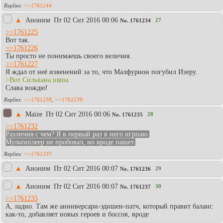
>>1761244
▲
Аноним
Пт 02 Снт 2016 00:06
27
No.
1761234
>>1761225
Вот так.
>>1761226
Ты просто не понимаешь своего величия.
>>1761227
Я ждал от неё извенений за то, что Малфурион погубил Изеру.
>Вот Сильвана няша.
Слава вождю!
>>1761238
,
>>1761239
▲
Maize
Пт 02 Снт 2016 00:06
28
No.
1761235
>>1761232
Различия с чем? Я в первый раз в него игрпаю.
Мультиплеер не пробовал, но вроде пашет.
>>1761237
▲
Аноним
Пт 02 Снт 2016 00:07
29
No.
1761236
▲
Аноним
Пт 02 Снт 2016 00:07
30
No.
1761237
>>1761235
А, ладно. Там же анниверсари-эдишен-патч, который правит баланс
как-то, добавляет новых героев и боссов, вроде