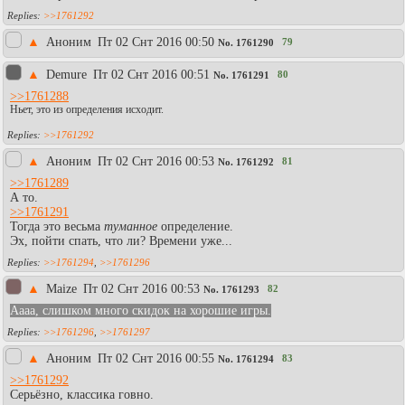
>>1761292
▲
Аноним
Пт 02 Снт 2016 00:50
79
No.
1761290
▲
Demure
Пт 02 Снт 2016 00:51
80
No.
1761291
>>1761288
Ньет, это из определения исходит.
>>1761292
▲
Аноним
Пт 02 Снт 2016 00:53
81
No.
1761292
>>1761289
А то.
>>1761291
Тогда это весьма
туманное
определение.
Эх, пойти спать, что ли? Времени уже...
>>1761294
,
>>1761296
▲
Maize
Пт 02 Снт 2016 00:53
82
No.
1761293
Аааа, слишком много скидок на хорошие игры.
>>1761296
,
>>1761297
▲
Аноним
Пт 02 Снт 2016 00:55
83
No.
1761294
>>1761292
Серьёзно, классика говно.