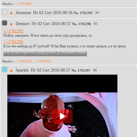
>>1761302
▲
Аноним
Пт 02 Снт 2016 00:56
84
No.
1761295
▲
Demure
Пт 02 Снт 2016 00:57
85
No.
1761296
>>1761292
Пойти, наверное. Я вот опять до пяти утра досиделась, эх.
>>1761293
Есть что-нибудь до 87 рублей? Я бы Вам купила, а то лежат деньги, а я не трачу.
Или лучше карточки допродовать до большей суммы.
>>1761302
,
>>1761303
▲
Sparkle
Пт 02 Снт 2016 00:57
86
No.
1761297