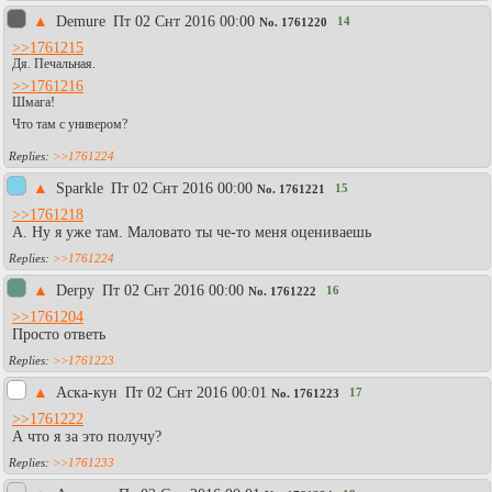
▲
Demure
Пт 02 Снт 2016 00:00
14
No.
1761220
>>1761215
Дя. Печальная.
>>1761216
Шмага!
Что там с универом?
>>1761224
▲
Sparkle
Пт 02 Снт 2016 00:00
15
No.
1761221
>>1761218
А. Ну я уже там. Маловато ты че-то меня оцениваешь
>>1761224
▲
Derpy
Пт 02 Снт 2016 00:00
16
No.
1761222
>>1761204
Просто ответь
>>1761223
▲
Аска-кун
Пт 02 Снт 2016 00:01
17
No.
1761223
>>1761222
А что я за это получу?
>>1761233