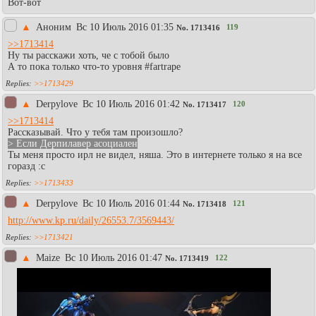
Вот-вот
▲
Аноним
Вc 10 Июль 2016 01:35
119
No.
1713416
>>1713414
Ну ты расскажи хоть, че с тобой было
А то пока только что-то уровня #fartrape
>>1713429
▲
Derpylove
Вc 10 Июль 2016 01:42
120
No.
1713417
>>1713414
Рассказывай. Что у тебя там произошло?
> Если Дерпилавер асоциален
Ты меня просто ирл не видел, няша. Это в интернете только я на все
горазд :c
>>1713433
▲
Derpylove
Вc 10 Июль 2016 01:44
121
No.
1713418
http://www.kp.ru/daily/26553.7/3569443/
>>1713421
▲
Maize
Вc 10 Июль 2016 01:47
122
No.
1713419