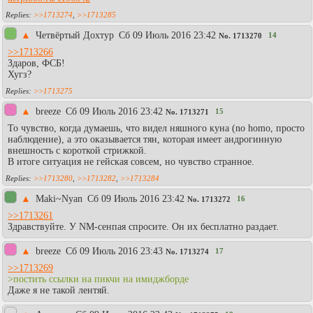
>>1713274
,
>>1713285
▲
Четвёртый Дохтур
Сб 09 Июль 2016 23:42
14
No.
1713270
>>1713266
Здаров, ФСБ!
Хугз?
>>1713275
▲
breeze
Сб 09 Июль 2016 23:42
15
No.
1713271
То чувство, когда думаешь, что видел няшного куна (no homo, просто
наблюдение), а это оказывается тян, которая имеет андрогинную
внешность с короткой стрижкой.
В итоге ситуация не гейская совсем, но чувство странное.
>>1713280
,
>>1713282
,
>>1713284
▲
Maki~Nyan
Сб 09 Июль 2016 23:42
16
No.
1713272
>>1713261
Здравствуйте. У NM-сенпая спросите. Он их бесплатно раздает.
▲
breeze
Сб 09 Июль 2016 23:43
17
No.
1713274
>>1713269
>постить ссылки на пикчи на имиджборде
Даже я не такой лентяй.