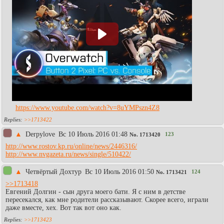
https://www.youtube.com/watch?v=8uYMPszn4Z8
>>1713422
▲
Derpylove
Вc 10 Июль 2016 01:48
123
No.
1713420
http://www.rostov.kp.ru/online/news/2446316/
http://www.nvgazeta.ru/news/single/510422/
▲
Четвёртый Дохтур
Вc 10 Июль 2016 01:50
124
No.
1713421
>>1713418
Евгений Долгин - сын друга моего бати. Я с ним в детстве
пересекался, как мне родители рассказывают. Скорее всего, играли
даже вместе, хех. Вот так вот оно как.
>>1713423