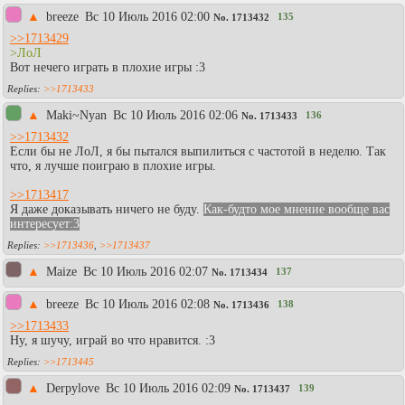
▲
breeze
Вc 10 Июль 2016 02:00
135
No.
1713432
>>1713429
>ЛоЛ
Вот нечего играть в плохие игры :3
>>1713433
▲
Maki~Nyan
Вc 10 Июль 2016 02:06
136
No.
1713433
>>1713432
Если бы не ЛоЛ, я бы пытался выпилиться с частотой в неделю. Так
что, я лучше поиграю в плохие игры.
>>1713417
Я даже доказывать ничего не буду.
Как-будто мое мнение вообще вас
интересует:3
>>1713436
,
>>1713437
▲
Maize
Вc 10 Июль 2016 02:07
137
No.
1713434
▲
breeze
Вc 10 Июль 2016 02:08
138
No.
1713436
>>1713433
Ну, я шучу, играй во что нравится. :3
>>1713445
▲
Derpylove
Вc 10 Июль 2016 02:09
139
No.
1713437