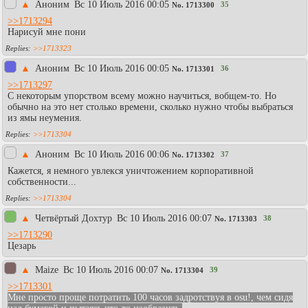
▲
Аноним
Вc 10 Июль 2016 00:05
35
No.
1713300
>>1713294
Нарисуй мне пони
>>1713323
▲
Aнoним
Вc 10 Июль 2016 00:05
36
No.
1713301
>>1713297
С некоторым упорством всему можно научиться, вобщем-то. Но
обычно на это нет столько времени, сколько нужно чтобы выбраться
из ямы неумения.
>>1713304
▲
Аноним
Вc 10 Июль 2016 00:06
37
No.
1713302
Кажется, я немного увлекся уничтожением корпоративной
собственности...
>>1713304
▲
Четвёртый Дохтур
Вc 10 Июль 2016 00:07
38
No.
1713303
>>1713290
Цезарь
▲
Maize
Вc 10 Июль 2016 00:07
39
No.
1713304
>>1713301
Мне просто проще потратить 100 часов задротствуя в osu!, чем сидя