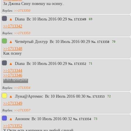
За Джона Сину повешу на осину..
>>1713350
▲
Diаna
Вc 10 Июль 2016 00:29
69
No.
1713349
>>1713342
>>1713353
▲
Четвёртый Дохтур
Вc 10 Июль 2016 00:29
70
No.
1713350
>>1713348
Как псину
▲
Diаna
Вc 10 Июль 2016 00:29
71
No.
1713352
>>1713344
>>1713346
Я всё проиграла!
>>1713354
▲
Луна@Артемис
Вc 10 Июль 2016 00:30
72
No.
1713353
>>1713349
>>1713357
▲
Aнoним
Вc 10 Июль 2016 00:32
73
No.
1713354
>>1713352
У Окти есть картинки на любой случай.