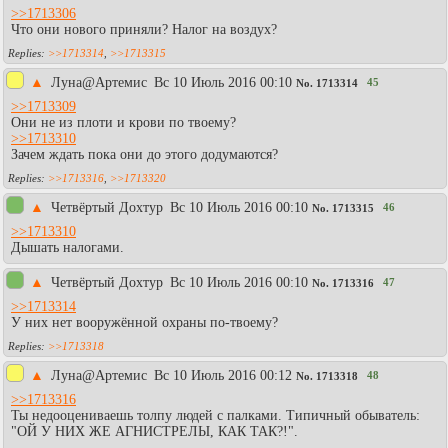
>>1713306
Что они нового приняли? Налог на воздух?
>>1713314
,
>>1713315
▲
Луна@Артемис
Вc 10 Июль 2016 00:10
45
No.
1713314
>>1713309
Они не из плоти и крови по твоему?
>>1713310
Зачем ждать пока они до этого додумаются?
>>1713316
,
>>1713320
▲
Четвёртый Дохтур
Вc 10 Июль 2016 00:10
46
No.
1713315
>>1713310
Дышать налогами.
▲
Четвёртый Дохтур
Вc 10 Июль 2016 00:10
47
No.
1713316
>>1713314
У них нет вооружённой охраны по-твоему?
>>1713318
▲
Луна@Артемис
Вc 10 Июль 2016 00:12
48
No.
1713318
>>1713316
Ты недооцениваешь толпу людей с палками. Типичный обыватель:
"ОЙ У НИХ ЖЕ АГНИСТРЕЛЫ, КАК ТАК?!".