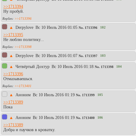
>>1713394
Ну пробуй.
>>1713396
▲
Derpylove
Вc 10 Июль 2016 01:05
102
No.
1713396
>>1713395
Не люблю политику...
>>1713398
▲
Derpylove
Вc 10 Июль 2016 01:07
103
No.
1713397
▲
Четвёртый Дохтур
Вc 10 Июль 2016 01:18
104
No.
1713398
>>1713396
Отмазываешься.
>>1713401
▲
Аноним
Вc 10 Июль 2016 01:19
105
No.
1713399
>>1713389
Пока
▲
Aнoним
Вc 10 Июль 2016 01:19
106
No.
1713400
>>1713389
Добра и паучков в кроватку.