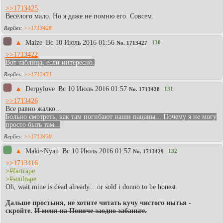
>>1713425
Весёлого мало. Но я даже не помню его. Совсем.
>>1713428
▲
Maize
Вc 10 Июль 2016 01:56
130
No.
1713427
>>1713422
Вот таблица, если интересно.
>>1713431
▲
Derpylove
Вc 10 Июль 2016 01:57
131
No.
1713428
>>1713426
Все равно жалко...
Больно смотреть, как там погибают наши пацаны... Почему я не могу
просто быть там...
>>1713430
▲
Maki~Nyan
Вc 10 Июль 2016 01:57
132
No.
1713429
>>1713416
>#fartrape
>#soulrape
Oh, wait mine is dead already... or sold i donno to be honest.
Дальше простыня, не хотите читать кучу чистого нытья -
скройте.
И меня на Поняче заодно забаньте.