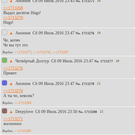
▲
Аноним
Сб 09 Июль 2016 23:43
18
No.
1713275
>>1713268
Выдал десяток Hugs!
>>1713270
Hugs!
▲
Аноним
Сб 09 Июль 2016 23:47
19
No.
1713276
Че, котяч
Че вы тут это
>>1713277
,
>>1713278
,
>>1713287
▲
Четвёртый Дохтур
Сб 09 Июль 2016 23:47
20
No.
1713277
>>1713276
Привет.
▲
Aнoним
Сб 09 Июль 2016 23:47
21
No.
1713278
>>1713276
А ты чо, кексик?
>>1713284
▲
Derpylove
Сб 09 Июль 2016 23:50
22
No.
1713280
>>1713271
жизненно
>>1713281