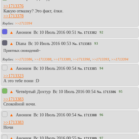
>>1713376
Какую отмазку? Это факт, ёлки.
>>1713378
>>1713394
▲
Aнoним
Вc 10 Июль 2016 00:51
92
No.
1713382
▲
Diаna
Вc 10 Июль 2016 00:53
93
No.
1713383
Приятных сновидений~
>>1713386
,
>>1713388
,
>>1713389
,
>>1713390
,
>>1713393
,
>>1713394
▲
Аноним
Вc 10 Июль 2016 00:54
94
No.
1713385
>>1713323
А это тебе пони :D
▲
Четвёртый Дохтур
Вc 10 Июль 2016 00:54
95
No.
1713386
>>1713383
Спокойной ночи.
▲
Аноним
Вc 10 Июль 2016 00:54
96
No.
1713388
>>1713383
Ночи
▲
Аноним
Вc 10 Июль 2016 00:55
97
No.
1713389