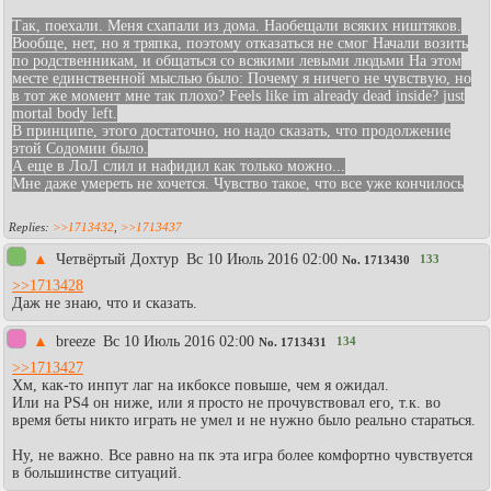
Так, поехали. Меня схапали из дома. Наобещали всяких ништяков.
Вообще, нет, но я тряпка, поэтому отказаться не смог
Начали возить
по родственникам, и общаться со всякими левыми людьми
На этом
месте единственной мыслью было: Почему я ничего не чувствую, но
в тот же момент мне так плохо? Feels like im already dead inside? just
mortal body left.
В принципе, этого достаточно, но надо сказать, что продолжение
этой Содомии было.
А еще в ЛоЛ слил и нафидил как только можно...
Мне даже умереть не хочется. Чувство такое, что все уже кончилось
>>1713432
,
>>1713437
▲
Четвёртый Дохтур
Вc 10 Июль 2016 02:00
133
No.
1713430
>>1713428
Даж не знаю, что и сказать.
▲
breeze
Вc 10 Июль 2016 02:00
134
No.
1713431
>>1713427
Хм, как-то инпут лаг на икбоксе повыше, чем я ожидал.
Или на PS4 он ниже, или я просто не прочувствовал его, т.к. во
время беты никто играть не умел и не нужно было реально стараться.
Ну, не важно. Все равно на пк эта игра более комфортно чувствуется
в большинстве ситуаций.