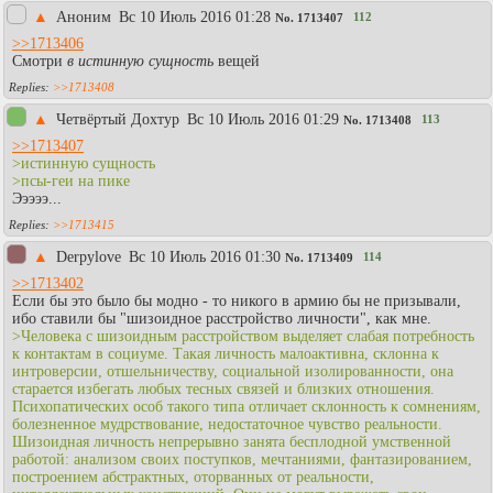
▲
Аноним
Вc 10 Июль 2016 01:28
112
No.
1713407
>>1713406
Смотри
в истинную сущность
вещей
>>1713408
▲
Четвёртый Дохтур
Вc 10 Июль 2016 01:29
113
No.
1713408
>>1713407
>истинную сущность
>псы-геи на пике
Эээээ...
>>1713415
▲
Derpylove
Вc 10 Июль 2016 01:30
114
No.
1713409
>>1713402
Если бы это было бы модно - то никого в армию бы не призывали,
ибо ставили бы "шизоидное расстройство личности", как мне.
>Человека с шизоидным расстройством выделяет слабая потребность
к контактам в социуме. Такая личность малоактивна, склонна к
интроверсии, отшельничеству, социальной изолированности, она
старается избегать любых тесных связей и близких отношения.
Психопатических особ такого типа отличает склонность к сомнениям,
болезненное мудрствование, недостаточное чувство реальности.
Шизоидная личность непрерывно занята бесплодной умственной
работой: анализом своих поступков, мечтаниями, фантазированием,
построением абстрактных, оторванных от реальности,