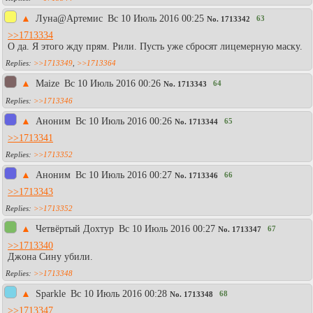
▲
Луна@Артемис
Вc 10 Июль 2016 00:25
63
No.
1713342
>>1713334
О да. Я этого жду прям. Рили. Пусть уже сбросят лицемерную маску.
>>1713349
,
>>1713364
▲
Maize
Вc 10 Июль 2016 00:26
64
No.
1713343
>>1713346
▲
Aнoним
Вc 10 Июль 2016 00:26
65
No.
1713344
>>1713341
>>1713352
▲
Aнoним
Вc 10 Июль 2016 00:27
66
No.
1713346
>>1713343
>>1713352
▲
Четвёртый Дохтур
Вc 10 Июль 2016 00:27
67
No.
1713347
>>1713340
Джона Сину убили.
>>1713348
▲
Sparkle
Вc 10 Июль 2016 00:28
68
No.
1713348
>>1713347