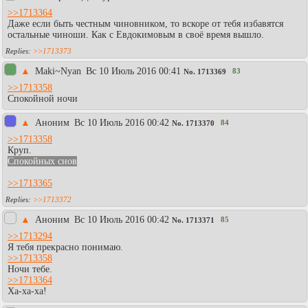
>>1713364
Даже если быть честным чиновником, то вскоре от тебя избавятся
остальные чиноши. Как с Евдокимовым в своё время вышло.
>>1713373
▲
Maki~Nyan
Вc 10 Июль 2016 00:41
83
No.
1713369
>>1713358
Спокойной ночи
▲
Aнoним
Вc 10 Июль 2016 00:42
84
No.
1713370
>>1713358
Круп.
Спокойных снов
>>1713365
>>1713372
▲
Аноним
Вc 10 Июль 2016 00:42
85
No.
1713371
>>1713294
Я тебя прекрасно понимаю.
>>1713358
Ночи тебе.
>>1713364
Ха-ха-ха!