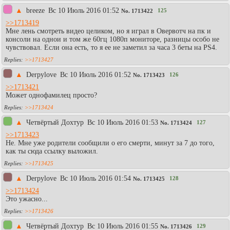
▲
breeze
Вc 10 Июль 2016 01:52
125
No.
1713422
>>1713419
Мне лень смотреть видео целиком, но я играл в Овервотч на пк и
консоли на однои и том же 60гц 1080п мониторе, разницы особо не
чувствовал. Если она есть, то я ее не заметил за часа 3 беты на PS4.
>>1713427
▲
Derpylove
Вc 10 Июль 2016 01:52
126
No.
1713423
>>1713421
Может однофамилец просто?
>>1713424
▲
Четвёртый Дохтур
Вc 10 Июль 2016 01:53
127
No.
1713424
>>1713423
Не. Мне уже родители сообщили о его смерти, минут за 7 до того,
как ты сюда ссылку выложил.
>>1713425
▲
Derpylove
Вc 10 Июль 2016 01:54
128
No.
1713425
>>1713424
Это ужасно...
>>1713426
▲
Четвёртый Дохтур
Вc 10 Июль 2016 01:55
129
No.
1713426