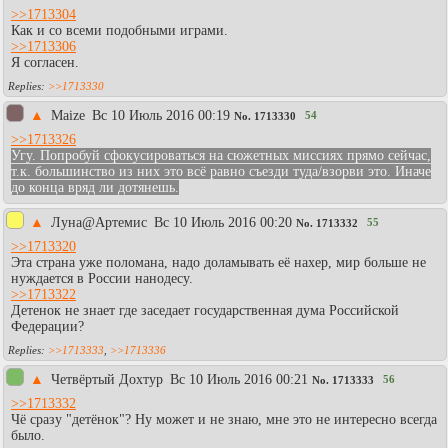
>>1713304
Как и со всеми подобными играми.
>>1713306
Я согласен.
>>1713330
▲
Maize
Вc 10 Июль 2016 00:19
54
No.
1713330
>>1713326
Угу. Попробуй сфокусироваться на сюжетных миссиях прямо сейчас,
т.к. большинство из них это всё равно съезди туда/взорви это. Иначе
до конца вряд ли дотянешь.
▲
Луна@Артемис
Вc 10 Июль 2016 00:20
55
No.
1713332
>>1713320
Эта страна уже поломана, надо доламывать её нахер, мир больше не
нуждается в России нанодесу.
>>1713322
Детенок не знает где заседает государственная дума Российской
Федерации?
>>1713333
,
>>1713336
▲
Четвёртый Дохтур
Вc 10 Июль 2016 00:21
56
No.
1713333
>>1713332
Чё сразу "детёнок"? Ну может и не знаю, мне это не интересно всегда
было.