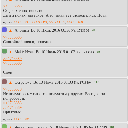
>>1713383
Сладких снов, mon ami!
Да и я пойду, наверное. А то пауки тут расползались. Ночи.
>>1713393
,
>>1713394
,
>>1713399
,
>>1713400
▲
Aнoним
Вc 10 Июль 2016 00:56
98
No.
1713390
>>1713383
Спокойной ночки, понечка.
▲
Maki~Nyan
Вc 10 Июль 2016 01:02
99
No.
1713393
>>1713389
>>1713383
Снов
▲
Derpylove
Вc 10 Июль 2016 01:03
100
No.
1713394
>>1713379
Не получилось у одного - получится у других. Всегда стоит
попробовать
>>1713383
>>1713389
Приятных
>>1713395
▲
Четвёртый Дохтур
Вc 10 Июль 2016 01:05
101
No.
1713395