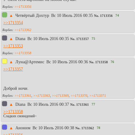
>>1713356
▲
Четвёртый Дохтур
Вc 10 Июль 2016 00:35
74
No.
1713356
>>1713354
>>1713362
▲
Diаna
Вc 10 Июль 2016 00:35
75
No.
1713357
>>1713353
>>1713358
▲
Луна@Артемис
Вc 10 Июль 2016 00:36
76
No.
1713358
>>1713357
Доброй ночи.
>>1713361
,
>>1713363
,
>>1713369
,
>>1713370
,
>>1713371
▲
Diаna
Вc 10 Июль 2016 00:37
77
No.
1713361
>>1713358
Сладких сновидений~
▲
Aнoним
Вc 10 Июль 2016 00:38
78
No.
1713362