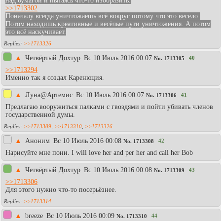
над бумагой и пытаясь что-то изобразить.
>>1713302
Поначалу всегда уничтожаешь всё вокруг потому что это весело.
Потом находишь креативные и весёлые пути уничтожения. А потом
это всё наскучивает.
>>1713326
▲
Четвёртый Дохтур
Вc 10 Июль 2016 00:07
40
No.
1713305
>>1713294
Именно так я создал Каренюция.
▲
Луна@Артемис
Вc 10 Июль 2016 00:07
41
No.
1713306
Предлагаю вооружиться палками с гвоздями и пойти убивать членов
государственной думы.
>>1713309
,
>>1713310
,
>>1713326
▲
Аноним
Вc 10 Июль 2016 00:08
42
No.
1713308
Нарисуйте мне пони. I will love her and per her and call her Bob
▲
Четвёртый Дохтур
Вc 10 Июль 2016 00:08
43
No.
1713309
>>1713306
Для этого нужно что-то посерьёзнее.
>>1713314
▲
breeze
Вc 10 Июль 2016 00:09
44
No.
1713310