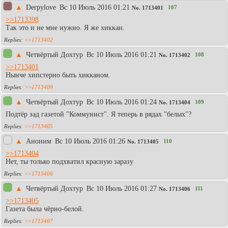
▲
Derpylove
Вc 10 Июль 2016 01:21
107
No.
1713401
>>1713398
Так это и не мне нужно. Я же хиккан.
>>1713402
▲
Четвёртый Дохтур
Вc 10 Июль 2016 01:21
108
No.
1713402
>>1713401
Нынче хипстерно быть хикканом.
>>1713409
▲
Четвёртый Дохтур
Вc 10 Июль 2016 01:24
109
No.
1713404
Подтёр зад газетой "Коммунист". Я теперь в рядах "белых"?
>>1713405
▲
Аноним
Вc 10 Июль 2016 01:26
110
No.
1713405
>>1713404
Нет, ты только подхватил красную заразу
>>1713406
▲
Четвёртый Дохтур
Вc 10 Июль 2016 01:27
111
No.
1713406
>>1713405
Газета была чёрно-белой.
>>1713407