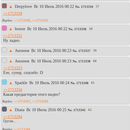
▲
Derpylove
Вc 10 Июль 2016 00:22
57
No.
1713334
>>1713318
>>1713340
,
>>1713342
▲
breeze
Вc 10 Июль 2016 00:22
58
No.
1713336
>>1713332
Ну ладно.
▲
Аноним
Вc 10 Июль 2016 00:23
59
No.
1713337
▲
Аноним
Вc 10 Июль 2016 00:23
60
No.
1713338
>>1713323
Еее, супер, спасибо :D
▲
Sparkle
Вc 10 Июль 2016 00:24
61
No.
1713340
>>1713334
Какая предыстория этого видео?
>>1713347
,
>>1713364
▲
Diаna
Вc 10 Июль 2016 00:25
62
No.
1713341
>>1713294
Грусна…
>>1713344