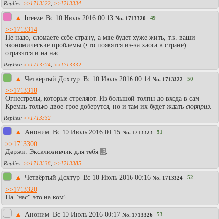
>>1713322
,
>>1713334
▲
breeze
Вc 10 Июль 2016 00:13
49
No.
1713320
>>1713314
Не надо, сломаете себе страну, а мне будет хуже жить, т.к. ваши
экономические проблемы (что появятся из-за хаоса в стране)
отразятся и на нас.
>>1713324
,
>>1713332
▲
Четвёртый Дохтур
Вc 10 Июль 2016 00:14
50
No.
1713322
>>1713318
Огнестрелы, которые стреляют. Из большой толпы до входа в сам
Кремль только двое-трое доберутся, но и там их будет ждать
сюрприз
.
>>1713332
▲
Aнoним
Вc 10 Июль 2016 00:15
51
No.
1713323
>>1713300
Держи. Эксклюзивчик для тебя
:3
.
>>1713338
,
>>1713385
▲
Четвёртый Дохтур
Вc 10 Июль 2016 00:16
52
No.
1713324
>>1713320
На "нас" это на ком?
▲
Аноним
Вc 10 Июль 2016 00:17
53
No.
1713326