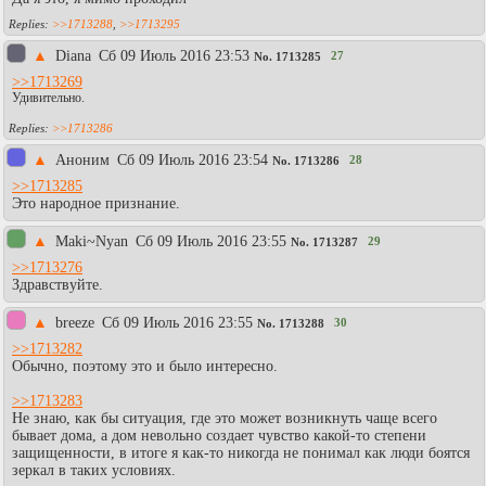
>>1713288
,
>>1713295
▲
Diаna
Сб 09 Июль 2016 23:53
27
No.
1713285
>>1713269
Удивительно.
>>1713286
▲
Aнoним
Сб 09 Июль 2016 23:54
28
No.
1713286
>>1713285
Это народное признание.
▲
Maki~Nyan
Сб 09 Июль 2016 23:55
29
No.
1713287
>>1713276
Здравствуйте.
▲
breeze
Сб 09 Июль 2016 23:55
30
No.
1713288
>>1713282
Обычно, поэтому это и было интересно.
>>1713283
Не знаю, как бы ситуация, где это может возникнуть чаще всего
бывает дома, а дом невольно создает чувство какой-то степени
защищенности, в итоге я как-то никогда не понимал как люди боятся
зеркал в таких условиях.