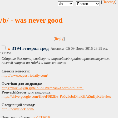
[
Пасскод
]
/b/ - was never good
[
]
3194 генерал тред
▲
Аноним
Сб 09 Июль 2016 23:29
No.
1713255
Общение без мата, спойлер на анрелейтед крайне приветствуется,
полный запрет на rule34 и шок-контент.
Свежие новости:
http://www.equestriadaily.com/
Overchan для андроида:
https://miku-nyan.github.io/Overchan-Android/ru.html
PonyachReader для андроида:
https://drive.google.com/file/d/0B2Be_Po6v3obd0huRHAtSnByR28/view
Следующий эпизод:
http://ponyclock.com/
Предыдущий тред:
>>1712616