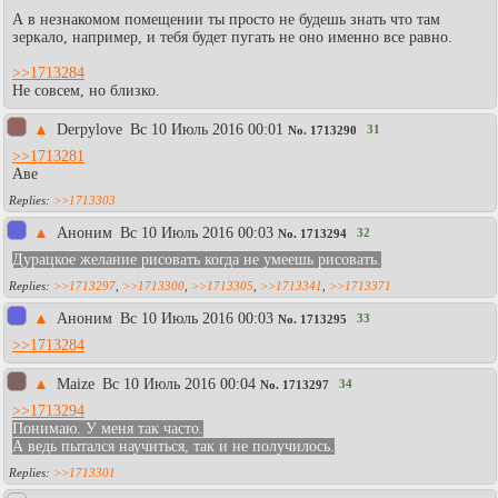
А в незнакомом помещении ты просто не будешь знать что там
зеркало, например, и тебя будет пугать не оно именно все равно.
>>1713284
Не совсем, но близко.
▲
Derpylove
Вc 10 Июль 2016 00:01
31
No.
1713290
>>1713281
Аве
>>1713303
▲
Aнoним
Вc 10 Июль 2016 00:03
32
No.
1713294
Дурацкое желание рисовать когда не умеешь рисовать.
>>1713297
,
>>1713300
,
>>1713305
,
>>1713341
,
>>1713371
▲
Aнoним
Вc 10 Июль 2016 00:03
33
No.
1713295
>>1713284
▲
Maize
Вc 10 Июль 2016 00:04
34
No.
1713297
>>1713294
Понимаю. У меня так часто.
А ведь пытался научиться, так и не получилось.
>>1713301