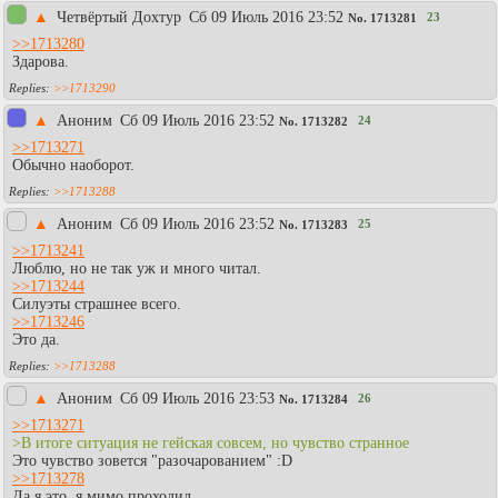
▲
Четвёртый Дохтур
Сб 09 Июль 2016 23:52
23
No.
1713281
>>1713280
Здарова.
>>1713290
▲
Aнoним
Сб 09 Июль 2016 23:52
24
No.
1713282
>>1713271
Обычно наоборот.
>>1713288
▲
Аноним
Сб 09 Июль 2016 23:52
25
No.
1713283
>>1713241
Люблю, но не так уж и много читал.
>>1713244
Силуэты страшнее всего.
>>1713246
Это да.
>>1713288
▲
Аноним
Сб 09 Июль 2016 23:53
26
No.
1713284
>>1713271
>В итоге ситуация не гейская совсем, но чувство странное
Это чувство зовется "разочарованием" :D
>>1713278
Да я это, я мимо проходил