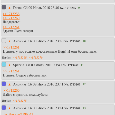
▲
Diаna
Сб 09 Июль 2016 23:40
9
No.
1713265
>>1713258
>>1713260
На здоровье~
>>1713261
Здрасти. Пусть говорят.
▲
Аноним
Сб 09 Июль 2016 23:40
10
No.
1713266
>>1713261
Привет, у нас только качественные Hugs! И они бесплатные.
>>1713268
,
>>1713270
▲
Sparkle
Сб 09 Июль 2016 23:40
11
No.
1713267
>>1713261
Привет. Отдаю забесплатно.
▲
Aнoним
Сб 09 Июль 2016 23:41
12
No.
1713268
>>1713266
Дайте с десяток, пожалуйста.
>>1713275
▲
Aнoним
Сб 09 Июль 2016 23:41
13
No.
1713269
derpiboo.ru/1196542