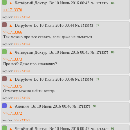
▲
Четвёртый Дохтур
Вc 10 Июль 2016 00:43
86
No.
1713372
>>1713370
>>1713378
▲
Derpylove
Вc 10 Июль 2016 00:44
87
No.
1713373
>>1713366
Так можно про все сказать, если даже не пытаться.
>>1713375
▲
Четвёртый Дохтур
Вc 10 Июль 2016 00:45
88
No.
1713375
>>1713373
Про всё? Даже про качалочку?
>>1713376
▲
Derpylove
Вc 10 Июль 2016 00:46
89
No.
1713376
>>1713375
Отмазку можно найти всегда.
>>1713379
▲
Aнoним
Вc 10 Июль 2016 00:46
90
No.
1713378
>>1713372
>>1713379
▲
Четвёртый Дохтур
Вc 10 Июль 2016 00:47
91
No.
1713379