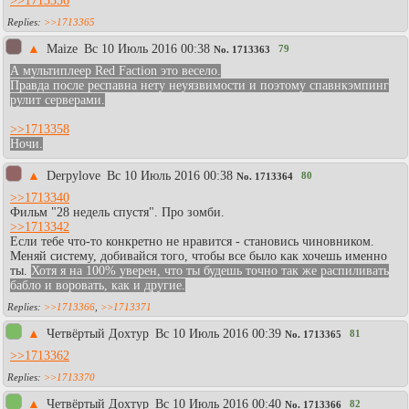
>>1713356
>>1713365
▲
Maize
Вc 10 Июль 2016 00:38
79
No.
1713363
А мультиплеер Red Faction это весело.
Правда после респавна нету неуязвимости и поэтому спавнкэмпинг
рулит серверами.
>>1713358
Ночи.
▲
Derpylove
Вc 10 Июль 2016 00:38
80
No.
1713364
>>1713340
Фильм "28 недель спустя". Про зомби.
>>1713342
Если тебе что-то конкретно не нравится - становись чиновником.
Меняй систему, добивайся того, чтобы все было как хочешь именно
ты.
Хотя я на 100% уверен, что ты будешь точно так же распиливать
бабло и воровать, как и другие.
>>1713366
,
>>1713371
▲
Четвёртый Дохтур
Вc 10 Июль 2016 00:39
81
No.
1713365
>>1713362
>>1713370
▲
Четвёртый Дохтур
Вc 10 Июль 2016 00:40
82
No.
1713366