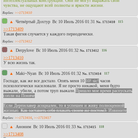
интеллектуальных конструкций. Они не могут выражать свои
чувства, не ощущают всей полноты и яркости жизни.
>>1713410
▲
Четвёртый Дохтур
Вc 10 Июль 2016 01:31
115
No.
1713410
>>1713409
Такая фигня случается у каждого периодически.
>>1713412
▲
Derpylove
Вc 10 Июль 2016 01:32
116
No.
1713412
>>1713410
У всю жизнь так.
▲
Maki~Nyan
Вc 10 Июль 2016 01:32
117
No.
1713414
Госпаде, как же все достало. Опять меня 10
10! sic!
часов
психологически насиловали. Я не просто никакой, меня будто
выжали, убили, а потом труп выжали.
Пришло мое время распускать
сопли на Поняче
Если Дерпилавер асоциален, то я успешен и живу полноценной
жизнью.
Как заставить себя плакать своим же постом3:
Извините
>>1713416
,
>>1713417
▲
Аноним
Вc 10 Июль 2016 01:33
118
No.
1713415
>>1713408