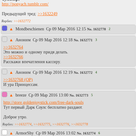
http://ponyach.tumblr.com/
Предыдущий тред:
>>1632249
>>1632772
▲
Mondbeschienen
Ср 09 Мар 2016 12:15
2
No.
1632770
▲
Аноним
Ср 09 Мар 2016 12:18
3
No.
1632771
>>1632764
Это можно и одному придя делать.
>>1632766
Расскажи впечатления кассиру.
▲
Аноним
Ср 09 Мар 2016 12:19
4
No.
1632772
>>1632768
И ура Принцессам.
▲
breeze
Ср 09 Мар 2016 13:00
5
No.
1632773
http://store.goldenjoystick.com/free-dark-souls
Тут первый Дарк Соулс бесплатно раздают.
Доброе утро.
>>1632774
,
>>1632775
,
>>1632776
,
>>1632778
▲
АrmоrShy
Ср 09 Мар 2016 13:02
6
No.
1632774