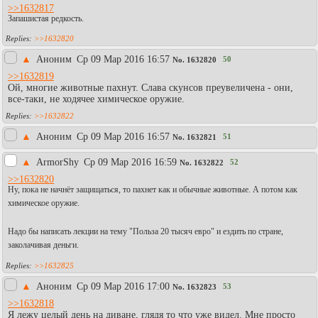
>>1632817
Запашистая редкость.
>>1632820
▲
Аноним
Ср 09 Мар 2016 16:57
50
No.
1632820
>>1632819
Ой, многие животные пахнут. Слава скунсов преувеличена - они,
все-таки, не ходячее химическое оружие.
>>1632822
▲
Аноним
Ср 09 Мар 2016 16:57
51
No.
1632821
▲
АrmоrShy
Ср 09 Мар 2016 16:59
52
No.
1632822
>>1632820
Ну, пока не начнёт защищаться, то пахнет как и обычные животные. А потом как
химическое оружие.
Надо бы написать лекции на тему "Польза 20 тысяч евро" и ездить по стране,
заколачивая деньги.
>>1632825
▲
Аноним
Ср 09 Мар 2016 17:00
53
No.
1632823
>>1632818
Я лежу целый день на диване, глядя то что уже видел. Мне просто