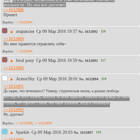
реальности. Но она все догоняет.
>>1632886
Привет.
>>1632894
▲
атараксия
Ср 09 Мар 2016 19:57
116
No.
1632892
>>1632889
Но мне нравится отравлять себя~
>>1632894
▲
feral pony
Ср 09 Мар 2016 19:59
117
No.
1632893
>>1632889
▲
АrmоrShy
Ср 09 Мар 2016 20:01
118
No.
1632894
>>1632891
Да ладно, что печального? Универ, студенческая жизнь, а дальше свобода.
Всё ещё не могу понять, пытался ли меня нарколог поймать или правда он такой
глупый, что спросил у меня, что такое эскапизм, когда я упомянула.
>>1632892
Фу, дурочка!
>>1632898
,
>>1632899
▲
Sparkle
Ср 09 Мар 2016 20:03
119
No.
1632897
>>1632886