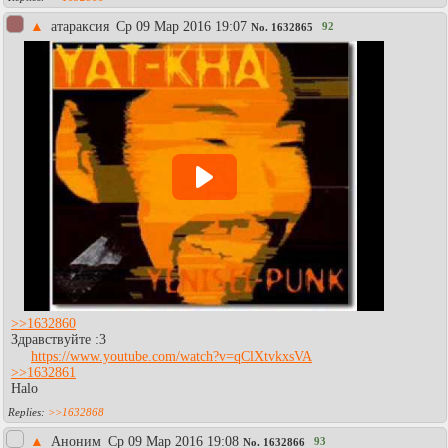
▲
атараксия
Ср 09 Мар 2016 19:07
92
No.
1632865
>>1632860
Здравствуйте :3
https://www.youtube.com/watch?v=qClXtvkxsVA
>>1632861
Halo
>>1632868
▲
Аноним
Ср 09 Мар 2016 19:08
93
No.
1632866