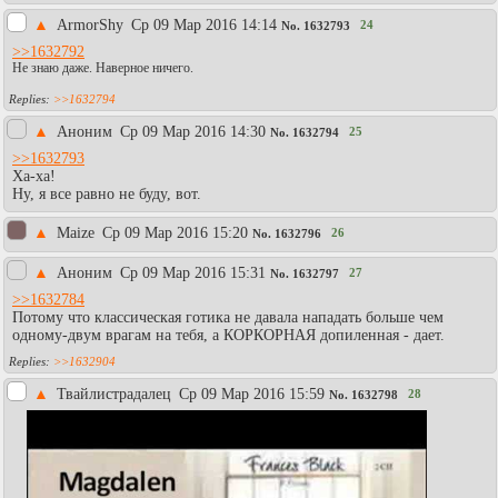
▲
АrmоrShy
Ср 09 Мар 2016 14:14
24
No.
1632793
>>1632792
Не знаю даже. Наверное ничего.
>>1632794
▲
Аноним
Ср 09 Мар 2016 14:30
25
No.
1632794
>>1632793
Ха-ха!
Ну, я все равно не буду, вот.
▲
Maize
Ср 09 Мар 2016 15:20
26
No.
1632796
▲
Аноним
Ср 09 Мар 2016 15:31
27
No.
1632797
>>1632784
Потому что классическая готика не давала нападать больше чем
одному-двум врагам на тебя, а КОРКОРНАЯ допиленная - дает.
>>1632904
▲
Твайлистрадалец
Ср 09 Мар 2016 15:59
28
No.
1632798