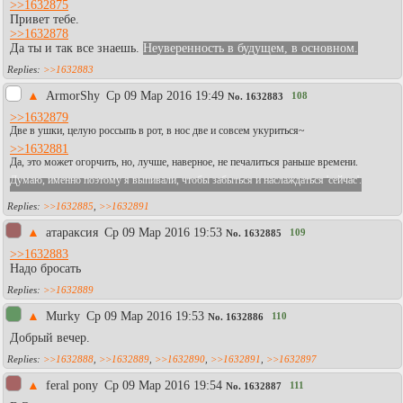
>>1632875
Привет тебе.
>>1632878
Да ты и так все знаешь.
Неуверенность в будущем, в основном.
>>1632883
▲
АrmоrShy
Ср 09 Мар 2016 19:49
108
No.
1632883
>>1632879
Две в ушки, целую россыпь в рот, в нос две и совсем укуриться~
>>1632881
Да, это может огорчить, но, лучше, наверное, не печалиться раньше времени.
Думаю, именно поэтому я выпивали, чтобы забыться и наслаждаться 'сейчас'.
>>1632885
,
>>1632891
▲
атараксия
Ср 09 Мар 2016 19:53
109
No.
1632885
>>1632883
Надо бросать
>>1632889
▲
Murky
Ср 09 Мар 2016 19:53
110
No.
1632886
Добрый вечер.
>>1632888
,
>>1632889
,
>>1632890
,
>>1632891
,
>>1632897
▲
feral pony
Ср 09 Мар 2016 19:54
111
No.
1632887