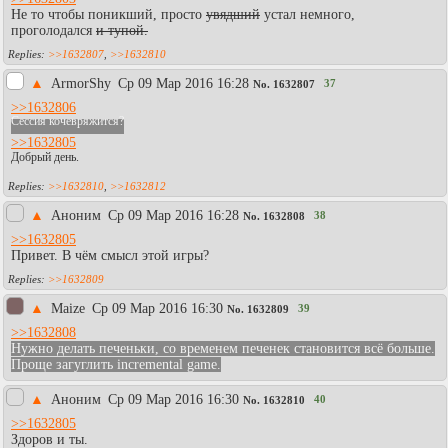
Не то чтобы поникший, просто
увядший
устал немного,
проголодался
и тупой.
>>1632807
,
>>1632810
▲
АrmоrShy
Ср 09 Мар 2016 16:28
37
No.
1632807
>>1632806
Сессия кочевряжится?
>>1632805
Добрый день.
>>1632810
,
>>1632812
▲
Аноним
Ср 09 Мар 2016 16:28
38
No.
1632808
>>1632805
Привет. В чём смысл этой игры?
>>1632809
▲
Maize
Ср 09 Мар 2016 16:30
39
No.
1632809
>>1632808
Нужно делать печеньки, со временем печенек становится всё больше.
Проще загуглить incremental game.
▲
Аноним
Ср 09 Мар 2016 16:30
40
No.
1632810
>>1632805
Здоров и ты.