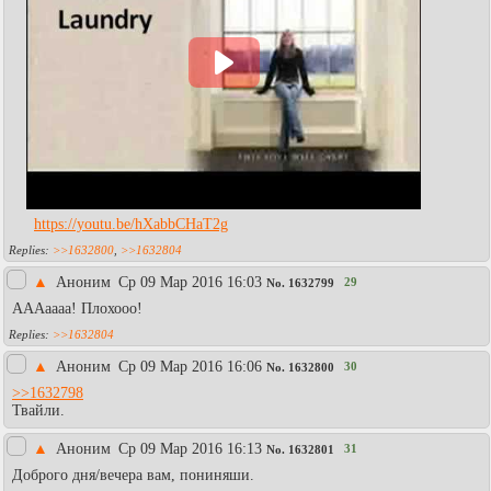
https://youtu.be/hXabbCHaT2g
>>1632800
,
>>1632804
▲
Аноним
Ср 09 Мар 2016 16:03
29
No.
1632799
АААаааа! Плохооо!
>>1632804
▲
Аноним
Ср 09 Мар 2016 16:06
30
No.
1632800
>>1632798
Твайли.
▲
Аноним
Ср 09 Мар 2016 16:13
31
No.
1632801
Доброго дня/вечера вам, пониняши.