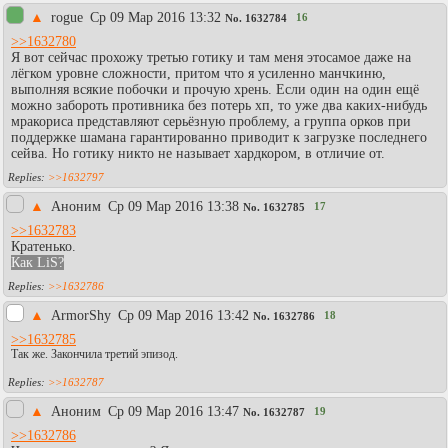
▲
rogue
Ср 09 Мар 2016 13:32
16
No.
1632784
>>1632780
Я вот сейчас прохожу третью готику и там меня этосамое даже на
лёгком уровне сложности, притом что я усиленно манчкиню,
выполняя всякие побочки и прочую хрень. Если один на один ещё
можно забороть противника без потерь хп, то уже два каких-нибудь
мракориса представляют серьёзную проблему, а группа орков при
поддержке шамана гарантированно приводит к загрузке последнего
сейва. Но готику никто не называет хардкором, в отличие от.
>>1632797
▲
Аноним
Ср 09 Мар 2016 13:38
17
No.
1632785
>>1632783
Кратенько.
Как LiS?
>>1632786
▲
АrmоrShy
Ср 09 Мар 2016 13:42
18
No.
1632786
>>1632785
Так же. Закончила третий эпизод.
>>1632787
▲
Аноним
Ср 09 Мар 2016 13:47
19
No.
1632787
>>1632786