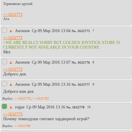
Терменвокс крутой.
>>1632773
Ага.
▲
Аноним
Ср 09 Мар 2016 13:04
7
No.
1632775
>>1632773
>WE ARE REALLY SORRY BUT GOLDEN JOYSTICK STORE IS
CURRENTLY NOT AVAILABLE IN YOUR COUNTRY.
Мех
▲
Аноним
Ср 09 Мар 2016 13:07
8
No.
1632776
>>1632773
Доброго дня.
▲
Аноним
Ср 09 Мар 2016 13:16
9
No.
1632777
Доброго вам дня.
>>1632779
,
>>1632782
▲
rogue
Ср 09 Мар 2016 13:16
10
No.
1632778
>>1632773
Почему темнодуши считают хардкорной игрой?
>>1632780