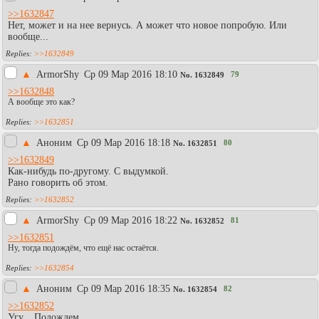
>>1632847
Нет, может и на нее вернусь. А может что новое попробую. Или
вообще...
>>1632849
▲
АrmоrShy
Ср 09 Мар 2016 18:10
79
No.
1632849
>>1632848
А вообще это как?
>>1632851
▲
Аноним
Ср 09 Мар 2016 18:18
80
No.
1632851
>>1632849
Как-нибудь по-другому. С выдумкой.
Рано говорить об этом.
>>1632852
▲
АrmоrShy
Ср 09 Мар 2016 18:22
81
No.
1632852
>>1632851
Ну, тогда подождём, что ещё нас остаётся.
>>1632854
▲
Аноним
Ср 09 Мар 2016 18:35
82
No.
1632854
>>1632852
Угу... Подождем.