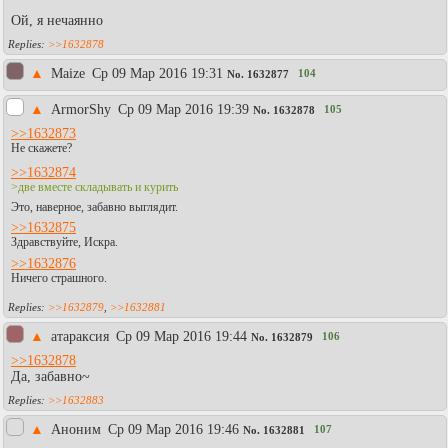
Ой, я нечаянно
>>1632878
▲
Maize
Ср 09 Мар 2016 19:31
104
No.
1632877
▲
АrmоrShy
Ср 09 Мар 2016 19:39
105
No.
1632878
>>1632873
Не скажете?
>>1632874
>две вместе складывать и курить
Это, наверное, забавно выглядит.
>>1632875
Здравствуйте, Искра.
>>1632876
Ничего страшного.
>>1632879
,
>>1632881
▲
атараксия
Ср 09 Мар 2016 19:44
106
No.
1632879
>>1632878
Да, забавно~
>>1632883
▲
Аноним
Ср 09 Мар 2016 19:46
107
No.
1632881