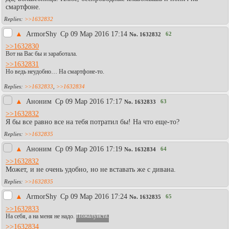
смартфоне.
>>1632832
▲
АrmоrShy
Ср 09 Мар 2016 17:14
62
No.
1632832
>>1632830
Вот на Вас бы и заработала.
>>1632831
Но ведь неудобно… На смартфоне-то.
>>1632833
,
>>1632834
▲
Аноним
Ср 09 Мар 2016 17:17
63
No.
1632833
>>1632832
Я бы все равно все на тебя потратил бы! На что еще-то?
>>1632835
▲
Аноним
Ср 09 Мар 2016 17:19
64
No.
1632834
>>1632832
Может, и не очень удобно, но не вставать же с дивана.
>>1632835
▲
АrmоrShy
Ср 09 Мар 2016 17:24
65
No.
1632835
>>1632833
На себя, а на меня не надо.
Пожалуйста.
>>1632834