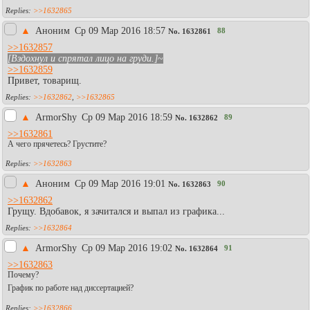
>>1632865
▲
Аноним
Ср 09 Мар 2016 18:57
88
No.
1632861
>>1632857
[Вздохнул и спрятал лицо на груди.]
~
>>1632859
Привет, товарищ.
>>1632862
,
>>1632865
▲
АrmоrShy
Ср 09 Мар 2016 18:59
89
No.
1632862
>>1632861
А чего прячетесь? Грустите?
>>1632863
▲
Аноним
Ср 09 Мар 2016 19:01
90
No.
1632863
>>1632862
Грущу. Вдобавок, я зачитался и выпал из графика...
>>1632864
▲
АrmоrShy
Ср 09 Мар 2016 19:02
91
No.
1632864
>>1632863
Почему?
График по работе над диссертацией?
>>1632866