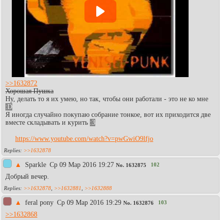
>>1632872
Хорошая Пушка
Ну, делать то я их умею, но так, чтобы они работали - это не ко мне
:D
Я иногда случайно покупаю собрание тонкое, вот их приходится две
вместе складывать и курить
:3
https://www.youtube.com/watch?v=pwGwiO9lfjo
>>1632878
▲
Sparkle
Ср 09 Мар 2016 19:27
102
No.
1632875
Добрый вечер.
>>1632878
,
>>1632881
,
>>1632888
▲
feral pony
Ср 09 Мар 2016 19:29
103
No.
1632876
>>1632868