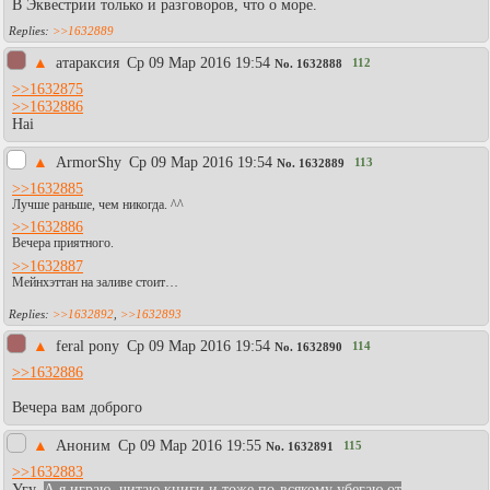
В Эквестрии только и разговоров, что о море.
>>1632889
▲
атараксия
Ср 09 Мар 2016 19:54
112
No.
1632888
>>1632875
>>1632886
Hai
▲
АrmоrShy
Ср 09 Мар 2016 19:54
113
No.
1632889
>>1632885
Лучше раньше, чем никогда. ^^
>>1632886
Вечера приятного.
>>1632887
Мейнхэттан на заливе стоит…
>>1632892
,
>>1632893
▲
feral pony
Ср 09 Мар 2016 19:54
114
No.
1632890
>>1632886
Вечера вам доброго
▲
Аноним
Ср 09 Мар 2016 19:55
115
No.
1632891
>>1632883
Угу.
А я играю, читаю книги и тоже по-всякому убегаю от