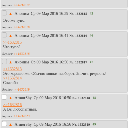
>>1632817
▲
Аноним
Ср 09 Мар 2016 16:39
45
No.
1632815
Это же тупо.
>>1632816
▲
Аноним
Ср 09 Мар 2016 16:41
46
No.
1632816
>>1632815
Что тупо?
>>1632818
▲
Аноним
Ср 09 Мар 2016 16:50
47
No.
1632817
>>1632813
Это хорошо же. Обычно кошки наоборот. Значит, редкость!
>>1632814
Спасибо.
>>1632819
▲
АrmоrShy
Ср 09 Мар 2016 16:50
48
No.
1632818
>>1632816
А Вы любопытный.
>>1632823
▲
АrmоrShy
Ср 09 Мар 2016 16:56
49
No.
1632819