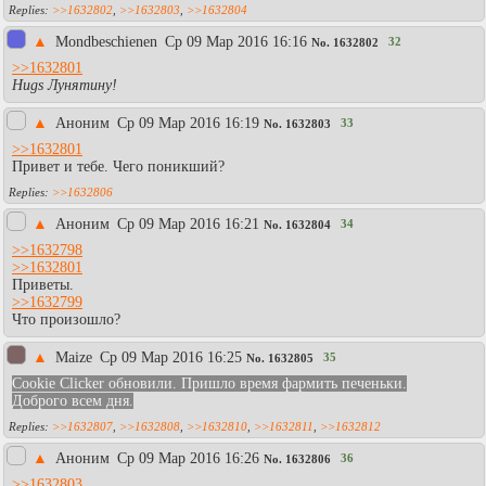
>>1632802
,
>>1632803
,
>>1632804
▲
Mondbeschienen
Ср 09 Мар 2016 16:16
32
No.
1632802
>>1632801
Hugs Лунятину!
▲
Аноним
Ср 09 Мар 2016 16:19
33
No.
1632803
>>1632801
Привет и тебе. Чего поникший?
>>1632806
▲
Аноним
Ср 09 Мар 2016 16:21
34
No.
1632804
>>1632798
>>1632801
Приветы.
>>1632799
Что произошло?
▲
Maize
Ср 09 Мар 2016 16:25
35
No.
1632805
Cookie Clicker обновили. Пришло время фармить печеньки.
Доброго всем дня.
>>1632807
,
>>1632808
,
>>1632810
,
>>1632811
,
>>1632812
▲
Аноним
Ср 09 Мар 2016 16:26
36
No.
1632806
>>1632803