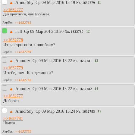
▲
АrmоrShy
Ср 09 Мар 2016 13:19
11
No.
1632779
>>1632777
Дня приятного, моя Королева.
>>1632781
▲
null
Ср 09 Мар 2016 13:20
12
No.
1632780
>>1632778
Из-за строгости к ошибкам?
>>1632784
▲
Аноним
Ср 09 Мар 2016 13:22
13
No.
1632781
>>1632779
И тебе, ням. Как делишки?
>>1632783
▲
Аноним
Ср 09 Мар 2016 13:22
14
No.
1632782
>>1632777
Доброго.
▲
АrmоrShy
Ср 09 Мар 2016 13:24
15
No.
1632783
>>1632781
Намана.
>>1632785