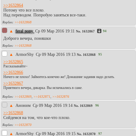
>>1632864
Потому что все плохо.
Над переводом. Попробую заняться все-таки.
>>1632868
▲
feral pony
Ср 09 Мар 2016 19:11
94
No.
1632867
Доброго вечера, поняшки
>>1632868
▲
АrmоrShy
Ср 09 Мар 2016 19:13
95
No.
1632868
>>1632865
Рассказывайте~
>>1632866
Ничего не плохо! Займитесь конечно же! Домашние задания надо делать.
>>1632867
Приятного вечера, дикарка. Вы испачкались в саже.
>>1632869
,
>>1632871
,
>>1632876
▲
Аноним
Ср 09 Мар 2016 19:14
96
No.
1632869
>>1632868
Сойдемся на том, что кое-что плохо.
>>1632870
▲
АrmоrShy
Ср 09 Мар 2016 19:15
97
No.
1632870