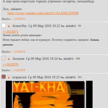
А еще меня перестали торкать утренние сигареты, пичальбида
Лол, забавно
https://www.youtube.com/watch?v=JrxASK23ONM
>>1632872
▲
АrmоrShy
Ср 09 Мар 2016 19:22
99
No.
1632872
>>1632871
Значит умеете делать анимации~
Меня торкают любые, как не курящую. Поэтому и нравятся, наверное.
Тонкие,
дамские.
>>1632874
▲
Аноним
Ср 09 Мар 2016 19:24
100
No.
1632873
>>1632870
>>1632878
▲
атараксия
Ср 09 Мар 2016 19:25
101
No.
1632874