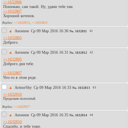
>>1632806
Понимаю, сам такой. Ну, удачи тебе там.
>>1632807
Хороший котенок.
>>1632813
,
>>1632814
▲
Аноним
Ср 09 Мар 2016 16:30
41
No.
1632811
>>1632805
Доброго
▲
Аноним
Ср 09 Мар 2016 16:31
42
No.
1632812
>>1632805
Доброго дня тебе.
>>1632807
Что-то в этом роде.
▲
АrmоrShy
Ср 09 Мар 2016 16:33
43
No.
1632813
>>1632810
Продольно полосатый.
>>1632817
▲
Аноним
Ср 09 Мар 2016 16:35
44
No.
1632814
>>1632810
Спасибо, и тебе тоже.