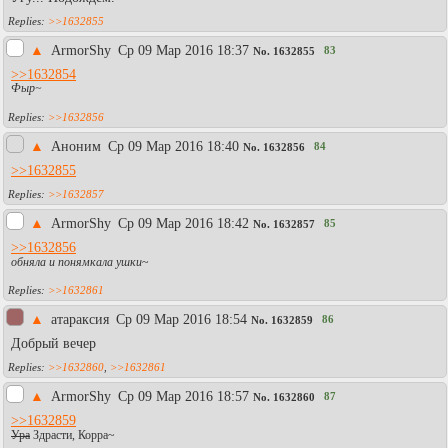
>>1632855
▲
АrmоrShy
Ср 09 Мар 2016 18:37
83
No.
1632855
>>1632854
Фыр~
>>1632856
▲
Аноним
Ср 09 Мар 2016 18:40
84
No.
1632856
>>1632855
>>1632857
▲
АrmоrShy
Ср 09 Мар 2016 18:42
85
No.
1632857
>>1632856
обняла и понямкала ушки
~
>>1632861
▲
атараксия
Ср 09 Мар 2016 18:54
86
No.
1632859
Добрый вечер
>>1632860
,
>>1632861
▲
АrmоrShy
Ср 09 Мар 2016 18:57
87
No.
1632860
>>1632859
Ура
Здрасти, Корра~