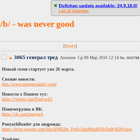
[
Пасскод
]
✖
Dollchan update available: 24.9.16.0!
List of changes
/b/ - was never good
[
]
3065 генерал тред
▲
Аноним
Ср 09 Мар 2016 12:14
No.
1632768
Новый сезон стартует уже 26 марта.
Свежие новости:
http://www.equestriadaily.com/
Новости о Поняче тут:
https://twitter.com/Ponyach1
Понячегруппа в ВК:
https://vk.com/ponyach
PonyachReader для андроида:
https://drive.google.com/file/d/0B2Be_Po6v3obd0huRHAtSnByR28/view
Тумблер: