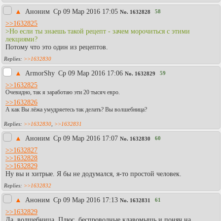
▲
Аноним
Ср 09 Мар 2016 17:05
58
No.
1632828
>>1632825
>Но если ты знаешь такой рецепт - зачем морочиться с этими
лекциями?
Потому что это один из рецептов.
>>1632830
▲
АrmоrShy
Ср 09 Мар 2016 17:06
59
No.
1632829
>>1632825
Очевидно, так я заработаю эти 20 тысяч евро.
>>1632826
А как Вы лёжа умудряетесь так делать? Вы волшебница?
>>1632830
,
>>1632831
▲
Аноним
Ср 09 Мар 2016 17:07
60
No.
1632830
>>1632827
>>1632828
>>1632829
Ну вы и хитрые. Я бы не додумался, я-то простой человек.
>>1632832
▲
Аноним
Ср 09 Мар 2016 17:13
61
No.
1632831
>>1632829
Да, волшебница. Плюс, беспроводные клавомышь и поняч на