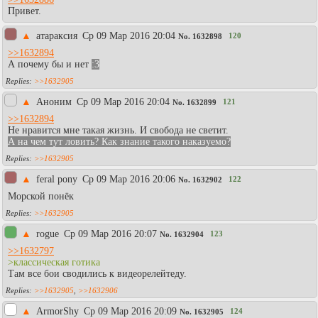
Привет.
▲
атараксия
Ср 09 Мар 2016 20:04
120
No.
1632898
>>1632894
А почему бы и нет
:3
>>1632905
▲
Аноним
Ср 09 Мар 2016 20:04
121
No.
1632899
>>1632894
Не нравится мне такая жизнь. И свобода не светит.
А на чем тут ловить? Как знание такого наказуемо?
>>1632905
▲
feral pony
Ср 09 Мар 2016 20:06
122
No.
1632902
Морской понёк
>>1632905
▲
rogue
Ср 09 Мар 2016 20:07
123
No.
1632904
>>1632797
>классическая готика
Там все бои сводились к видеорелейтеду.
>>1632905
,
>>1632906
▲
АrmоrShy
Ср 09 Мар 2016 20:09
124
No.
1632905