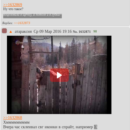
>>1632869
Ну что такое?
поцеловала в щёчку, а потом и в губки
~
>>1632873
▲
атараксия
Ср 09 Мар 2016 19:16
98
No.
1632871
>>1632868
Хммммммммм
Вчера час склеивал свг иконки в спрайт, например
:3