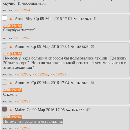
скучно. И любопытный.
>>1632824
▲
АrmоrShy
Ср 09 Мар 2016 17:01
54
No.
1632824
>>1632823
С ноутбука смотрите?
>>1632826
▲
Аноним
Ср 09 Мар 2016 17:04
55
No.
1632825
>>1632822
По-моему, куда большим спросом бы пользовались лекции "Где взять
20 тысяч евро". Но если ты знаешь такой рецепт - зачем морочиться с
этими лекциями?
>>1632827
,
>>1632828
,
>>1632829
▲
Аноним
Ср 09 Мар 2016 17:04
56
No.
1632826
>>1632824
С компа.
>>1632829
▲
Maize
Ср 09 Мар 2016 17:05
57
No.
1632827
>>1632825
Потому что рецепт и есть лекции.
>>1632830