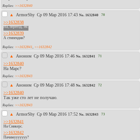
>>1632840
▲
АrmоrShy
Ср 09 Мар 2016 17:43
70
No.
1632840
>>1632838
На, переезд, эм.
>>1632839
А стипендии?
>>1632841
,
>>1632842
▲
Аноним
Ср 09 Мар 2016 17:46
71
No.
1632841
>>1632840
На Марс?
>>1632843
▲
Аноним
Ср 09 Мар 2016 17:48
72
No.
1632842
>>1632840
Так уже сто лет не получаю.
>>1632843
▲
АrmоrShy
Ср 09 Мар 2016 17:52
73
No.
1632843
>>1632841
На Сникерс.
>>1632842
Пачимууууууу?