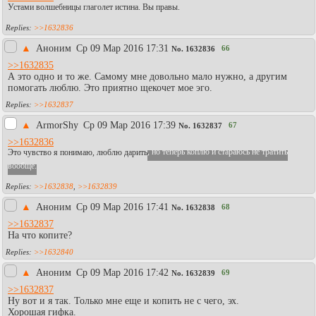
Устами волшебницы глаголет истина. Вы правы.
>>1632836
▲
Аноним
Ср 09 Мар 2016 17:31
66
No.
1632836
>>1632835
А это одно и то же. Самому мне довольно мало нужно, а другим
помогать люблю. Это приятно щекочет мое эго.
>>1632837
▲
АrmоrShy
Ср 09 Мар 2016 17:39
67
No.
1632837
>>1632836
Это чувство я понимаю, люблю дарить
, но теперь коплю и стараюсь не тратить
вообще.
>>1632838
,
>>1632839
▲
Аноним
Ср 09 Мар 2016 17:41
68
No.
1632838
>>1632837
На что копите?
>>1632840
▲
Аноним
Ср 09 Мар 2016 17:42
69
No.
1632839
>>1632837
Ну вот и я так. Только мне еще и копить не с чего, эх.
Хорошая гифка.