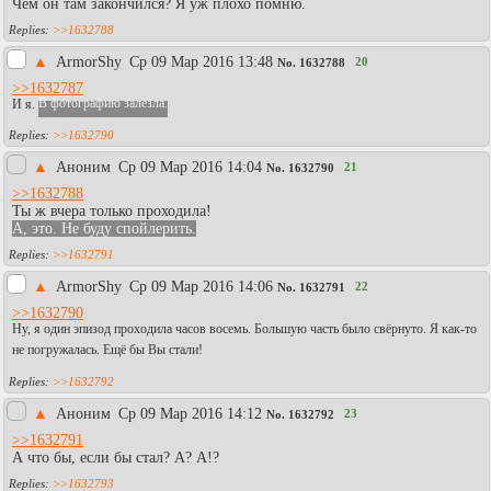
Чем он там закончился? Я уж плохо помню.
>>1632788
▲
АrmоrShy
Ср 09 Мар 2016 13:48
20
No.
1632788
>>1632787
И я.
В фотографию залезла.
>>1632790
▲
Аноним
Ср 09 Мар 2016 14:04
21
No.
1632790
>>1632788
Ты ж вчера только проходила!
А, это. Не буду спойлерить.
>>1632791
▲
АrmоrShy
Ср 09 Мар 2016 14:06
22
No.
1632791
>>1632790
Ну, я один эпизод проходила часов восемь. Большую часть было свёрнуто. Я как-то
не погружалась. Ещё бы Вы стали!
>>1632792
▲
Аноним
Ср 09 Мар 2016 14:12
23
No.
1632792
>>1632791
А что бы, если бы стал? А? А!?
>>1632793