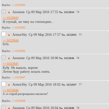
>>1632844
▲
Аноним
Ср 09 Мар 2016 17:55
74
No.
1632844
>>1632843
Я глупый, не тяну на стипендию...
>>1632845
▲
АrmоrShy
Ср 09 Мар 2016 17:57
75
No.
1632845
>>1632844
Бубу.
>>1632846
▲
Аноним
Ср 09 Мар 2016 18:00
76
No.
1632846
>>1632845
Бубу. Не вышло, короче.
Летом буду работу искать опять.
>>1632847
▲
АrmоrShy
Ср 09 Мар 2016 18:02
77
No.
1632847
>>1632846
А со старой распрощались насовсем?
>>1632848
▲
Аноним
Ср 09 Мар 2016 18:04
78
No.
1632848