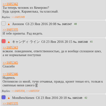
>>1605342
Ты теперь человек из Кемерово?
Будь здоров, Карамелька, ты классный.
>>1605348
▲
Аноним
Сб 23 Янв 2016 20:08
40
No.
1605347
>>1605335
И тебе приветы. Рад видеть.
▲
キャンディ·ライン
Сб 23 Янв 2016 20:15
41
No.
1605348
>>1605343
всяким. поведением, ответственностью, да и вообще сплошное шмэ,
а не нормальные поступки
>>1605345
Спасибо
>>1605346
Надеюсь
Оптимизм со мной, тучи отчаянья, правда, кроют тенью его, толкая к
смятенью меня самого
:)
>>1605350
,
>>1605354
▲
Mondbeschienen
Сб 23 Янв 2016 20:18
42
No.
1605349
>>1605335