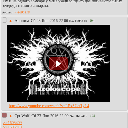
Ну и на одного зомбаря у меня уходило где-то две пятивыстрельных
очереди с такого аппарата.
>>1605416
▲
Аноним
Сб 23 Янв 2016 22:06
104
No.
1605414
http://www.youtube.com/watch?v=LPxSUef1yL4
▲
Cpt.Wolf
Сб 23 Янв 2016 22:09
105
No.
1605415
>>1605409
>>1605410