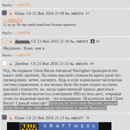
>>1605374
▲
Diаna
Сб 23 Янв 2016 21:09
67
No.
1605374
>>1605373
А, ну да. Но про иней синий мне больше нравится.
>>1605378
▲
Аноним
Сб 23 Янв 2016 21:10
68
No.
1605375
Медленно. Хуже, чем в .
>>1605379
▲
Джеймс
Сб 23 Янв 2016 21:11
69
No.
1605376
Чтд. На нормале Ghost Recon Advanced Warfighter проходится без
каких-либо проблем. На очень высокой сложности враги разят без
промедления, метко, насмерть. Будь в игре нормальная тактическая
система управления, в нее можно было бы норм играть на очень
высокой сложности, но, когда единственный приказ двигаться -
двигаться бегом-шагом (на усмотрение ИИ) во весь рост, открывая
огонь по видимым врагам - это извращение. Искалечили мой Ghost
Recon! Сраный юбисофт!
Хотя после этого они Фентомс назвали
Ghost Recon -ом. Они совсем обезумели в своей Франции!
▲
Diаna
Сб 23 Янв 2016 21:13
70
No.
1605377