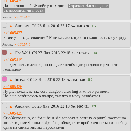
>>1605425
Да, постоянный. Живёт у них дома.
Страдает
Наслаждается
раздвоением личности.
>>1605428
▲
Аноним
Сб 23 Янв 2016 22:17
117
No.
1605428
>>1605427
Разве у него раздвоение? Мне казалось просто склонность к суициду.
>>1605440
▲
Cpt.Wolf
Сб 23 Янв 2016 22:18
118
No.
1605429
>>1605419
Рандомность высокая, но она дает необходимую долю мрачности
геймплею
▲
breeze
Сб 23 Янв 2016 22:18
119
No.
1605430
>>1605426
Ну да, пожалуй, т.к. есть dungeon crawling и много рандома.
Но я не разбираюсь в жанре, так что я могу ошибаться.
▲
Аноним
Сб 23 Янв 2016 22:19
120
No.
1605431
>>1605425
Оно(буквально, о нём и he и she говорят в разных сериях) постоянно
живёт в доме Финна и Джейка, обладает второй личностью и вообще
один из самых милых персонажей.