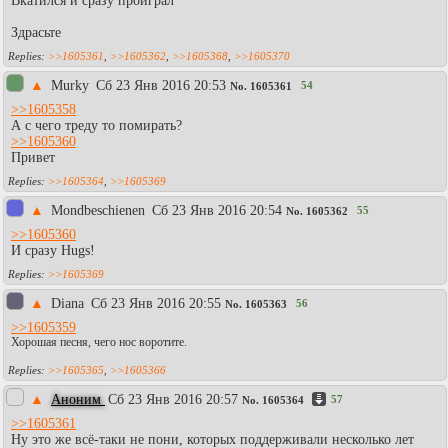
Вкатился и сразу проиграл
Здрасьте
>>1605361
,
>>1605362
,
>>1605368
,
>>1605370
▲
Murky
Сб 23 Янв 2016 20:53
54
No.
1605361
>>1605358
А с чего треду то помирать?
>>1605360
Привет
>>1605364
,
>>1605369
▲
Mondbeschienen
Сб 23 Янв 2016 20:54
55
No.
1605362
>>1605360
И сразу Hugs!
>>1605369
▲
Diаna
Сб 23 Янв 2016 20:55
56
No.
1605363
>>1605359
Хорошая песня, чего нос воротите.
>>1605365
,
>>1605366
▲
Аноним
Сб 23 Янв 2016 20:57
57
No.
1605364
>>1605361
Ну это же всё-таки не пони, которых поддерживали несколько лет