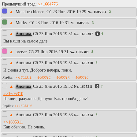
Предыдущий тред:
>>1604776
▲
Mondbeschienen
Сб 23 Янв 2016 19:29
2
No.
1605304
▲
Murky
Сб 23 Янв 2016 19:31
3
No.
1605306
▲
Аноним
Сб 23 Янв 2016 19:31
4
No.
1605307
Вы няши на самом деле.
▲
breeze
Сб 23 Янв 2016 19:31
5
No.
1605309
▲
Аноним
Сб 23 Янв 2016 19:31
6
No.
1605310
И снова я тут. Доброго вечера, пони.
>>1605311
,
>>1605316
,
>>1605317
,
>>1605318
▲
Аноним
Сб 23 Янв 2016 19:32
7
No.
1605311
>>1605310
Привет, радужная Дашуля. Как прошёл день?
>>1605314
▲
Аноним
Сб 23 Янв 2016 19:33
8
No.
1605314
>>1605311
Как обычно. Не очень.