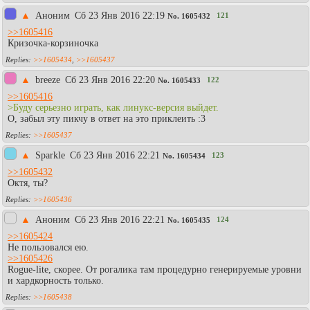
▲
Aнoним
Сб 23 Янв 2016 22:19
121
No.
1605432
>>1605416
Кризочка-корзиночка
>>1605434
,
>>1605437
▲
breeze
Сб 23 Янв 2016 22:20
122
No.
1605433
>>1605416
>Буду серьезно играть, как линукс-версия выйдет.
О, забыл эту пикчу в ответ на это приклеить :3
>>1605437
▲
Sparkle
Сб 23 Янв 2016 22:21
123
No.
1605434
>>1605432
Октя, ты?
>>1605436
▲
Аноним
Сб 23 Янв 2016 22:21
124
No.
1605435
>>1605424
Не пользовался ею.
>>1605426
Rogue-lite, скорее. От рогалика там процедурно генерируемые уровни
и хардкорность только.
>>1605438