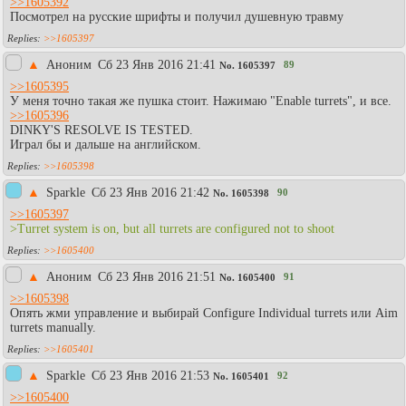
>>1605392
Посмотрел на русские шрифты и получил душевную травму
>>1605397
▲
Аноним
Сб 23 Янв 2016 21:41
89
No.
1605397
>>1605395
У меня точно такая же пушка стоит. Нажимаю "Enable turrets", и все.
>>1605396
DINKY'S RESOLVE IS TESTED.
Играл бы и дальше на английском.
>>1605398
▲
Sparkle
Сб 23 Янв 2016 21:42
90
No.
1605398
>>1605397
>Turret system is on, but all turrets are configured not to shoot
>>1605400
▲
Аноним
Сб 23 Янв 2016 21:51
91
No.
1605400
>>1605398
Опять жми управление и выбирай Configure Individual turrets или Aim
turrets manually.
>>1605401
▲
Sparkle
Сб 23 Янв 2016 21:53
92
No.
1605401
>>1605400