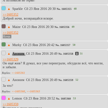
А оптимизм не теряй!
▲
Sparkle
Сб 23 Янв 2016 20:30
48
No.
1605355
>>1605352
Доброй ночи, возвращайся вскоре.
▲
Maize
Сб 23 Янв 2016 20:30
49
No.
1605356
>>1605352
Ночи.
▲
Murky
Сб 23 Янв 2016 20:42
50
No.
1605357
▲
Аноним
Сб 23 Янв 2016 20:49
51
No.
1605358
>>1605329
Он ещё жив? Я думал, все уже переиграли, обсудили всё, что могли,
и забыли.
>>1605361
▲
Аноним
Сб 23 Янв 2016 20:49
52
No.
1605359
За что?
>>1605360
,
>>1605363
▲
Lemon
Сб 23 Янв 2016 20:52
53
No.
1605360
>>1605359