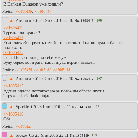
В Dankest Dungeon уже ходили?
>>1605416
,
>>1605417
▲
Аноним
Сб 23 Янв 2016 22:10
106
No.
1605416
>>1605411
Турель или ручная?
>>1605413
Если дать ей стрелять самой - она точная. Только нужно близко
подъехать.
>>1605415
Не-а. Но заспойлерил себе все уже.
Буду серьезно играть, как линукс-версия выйдет.
>>1605418
,
>>1605432
,
>>1605433
▲
Аноним
Сб 23 Янв 2016 22:10
107
No.
1605417
>>1605415
Админ одного нетхакосервера похожим образо шутит.
https://nethack.dank.ninja/
▲
Sparkle
Сб 23 Янв 2016 22:11
108
No.
1605418
>>1605416
Обе.
>>1605421
▲
breeze
Сб 23 Янв 2016 22:11
109
No.
1605419