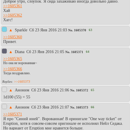
Доброе утро, слоупок. Я сюда захаживаю иногда довольно давно.
>>1605361
Хай
>>1605362
Хагс!
▲
Sparkle
Сб 23 Янв 2016 21:03
63
No.
1605370
>>1605360
Привет.
▲
Diаna
Сб 23 Янв 2016 21:05
64
No.
1605371
>>1605365
Но она не ворованная~
>>1605366
Тогда поздравляю.
>>1605373
▲
Аноним
Сб 23 Янв 2016 21:06
65
No.
1605372
1d100 (55) = 55
▲
Аноним
Сб 23 Янв 2016 21:07
66
No.
1605373
>>1605371
Я про "Синий иней". Ворованная! В оринигале "One way ticket" от
Eruption, хотя в совсем-совсем оригинале ее исполнял Нейл Седака.
Но вариант от Eruption мне нравится больше.