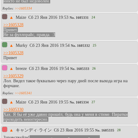
никто не был недоволен.
>>1605334
▲
Maize
Сб 23 Янв 2016 19:53
24
No.
1605331
>>1605328
Привет.
Не за фуллпрайс, правда. :3
▲
Murky
Сб 23 Янв 2016 19:54
25
No.
1605332
>>1605328
Привет
▲
breeze
Сб 23 Янв 2016 19:54
26
No.
1605333
>>1605329
Лол. Видел такое буквально через пару дней после выхода игра на
форчане.
>>1605341
▲
Maize
Сб 23 Янв 2016 19:55
27
No.
1605334
>>1605330
Хах. Я бы её уже давно прошёл, будь она у меня в стиме. Пиратки
проходить неинтересно.
▲
キャンディ·ライン
Сб 23 Янв 2016 19:55
28
No.
1605335
Здравствуйте!