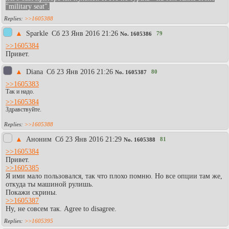
"military seat".
>>1605388
▲
Sparkle
Сб 23 Янв 2016 21:26
79
No.
1605386
>>1605384
Привет.
▲
Diаna
Сб 23 Янв 2016 21:26
80
No.
1605387
>>1605383
Так и надо.
>>1605384
Здравствуйте.
>>1605388
▲
Аноним
Сб 23 Янв 2016 21:29
81
No.
1605388
>>1605384
Привет.
>>1605385
Я ими мало пользовался, так что плохо помню. Но все опции там же,
откуда ты машиной рулишь.
Покажи скрины.
>>1605387
Ну, не совсем так. Agree to disagree.
>>1605395