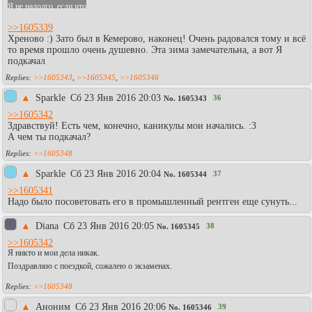
Я не надолго, если что
>>1605339
Хреново :) Зато был в Кемерово, наконец! Очень радовался тому и всё
то время прошло очень душевно. Эта зима замечательна, а вот Я
подкачал
>>1605343
,
>>1605345
,
>>1605346
▲
Sparkle
Сб 23 Янв 2016 20:03
36
No.
1605343
>>1605342
Здравствуй! Есть чем, конечно, каникулы мои начались. :3
А чем ты подкачал?
>>1605348
▲
Sparkle
Сб 23 Янв 2016 20:04
37
No.
1605344
>>1605341
Надо было посоветовать его в промышленный рентген еще сунуть...
▲
Diаna
Сб 23 Янв 2016 20:05
38
No.
1605345
>>1605342
Я никто и мои дела никак.
Поздравляю с поездкой, сожалею о экзаменах.
>>1605348
▲
Аноним
Сб 23 Янв 2016 20:06
39
No.
1605346