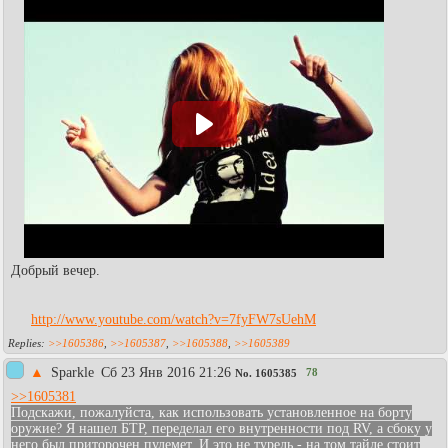
Добрый вечер.
http://www.youtube.com/watch?v=7fyFW7sUehM
>>1605386
,
>>1605387
,
>>1605388
,
>>1605389
▲
Sparkle
Сб 23 Янв 2016 21:26
78
No.
1605385
>>1605381
Подскажи, пожалуйста, как использовать установленное на борту
оружие? Я нашел БТР, переделал его внутренности под RV, а сбоку у
него был приторочен пулемет. И это не турель - на том тайле стоит