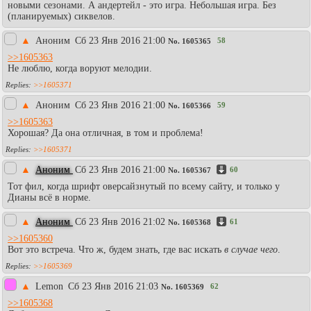
новыми сезонами. А андертейл - это игра. Небольшая игра. Без
(планируемых) сиквелов.
▲
Аноним
Сб 23 Янв 2016 21:00
58
No.
1605365
>>1605363
Не люблю, когда воруют мелодии.
>>1605371
▲
Аноним
Сб 23 Янв 2016 21:00
59
No.
1605366
>>1605363
Хорошая? Да она отличная, в том и проблема!
>>1605371
▲
Аноним
Сб 23 Янв 2016 21:00
60
No.
1605367
Тот фил, когда шрифт оверсайзнутый по всему сайту, и только у
Дианы всё в норме.
▲
Аноним
Сб 23 Янв 2016 21:02
61
No.
1605368
>>1605360
Вот это встреча. Что ж, будем знать, где вас искать
в случае чего
.
>>1605369
▲
Lemon
Сб 23 Янв 2016 21:03
62
No.
1605369
>>1605368