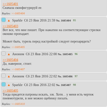
>>1605401
Сначала сконфигурируй ее.
>>1605404
▲
Sparkle
Сб 23 Янв 2016 21:59
95
No.
1605404
>>1605403
Вот все, что мне пишет. При нажатии на соответствующие стрелки
окошко пропадает.
Может быть, турель перед настройкой следует перезарядить?
>>1605405
▲
Аноним
Сб 23 Янв 2016 22:00
96
No.
1605405
>>1605404
Да, наверное, стоит.
>>1605407
▲
Аноним
Сб 23 Янв 2016 22:02
97
No.
1605406
▲
Sparkle
Сб 23 Янв 2016 22:02
98
No.
1605407
>>1605405
Тогда придется патроны искать, ээх. Хотя... у меня есть чертеж
пневмотурели, в нее можно щебенку пихать.
>>1605410