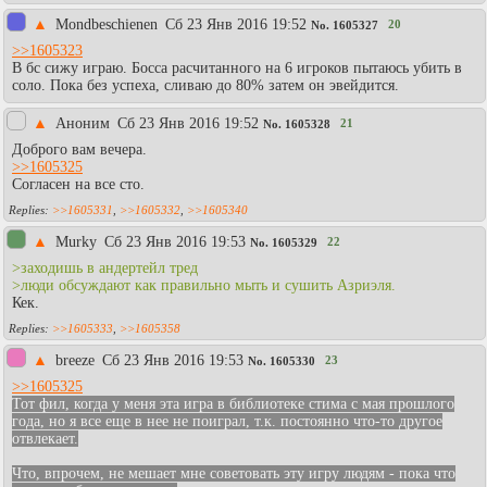
▲
Mondbeschienen
Сб 23 Янв 2016 19:52
20
No.
1605327
>>1605323
В бс сижу играю. Босса расчитанного на 6 игроков пытаюсь убить в
соло. Пока без успеха, сливаю до 80% затем он эвейдится.
▲
Аноним
Сб 23 Янв 2016 19:52
21
No.
1605328
Доброго вам вечера.
>>1605325
Согласен на все сто.
>>1605331
,
>>1605332
,
>>1605340
▲
Murky
Сб 23 Янв 2016 19:53
22
No.
1605329
>заходишь в андертейл тред
>люди обсуждают как правильно мыть и сушить Азриэля.
Кек.
>>1605333
,
>>1605358
▲
breeze
Сб 23 Янв 2016 19:53
23
No.
1605330
>>1605325
Тот фил, когда у меня эта игра в библиотеке стима с мая прошлого
года, но я все еще в нее не поиграл, т.к. постоянно что-то другое
отвлекает.
Что, впрочем, не мешает мне советовать эту игру людям - пока что