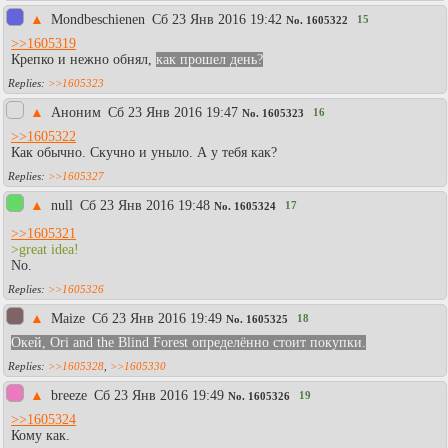
▲
Mondbeschienen
Сб 23 Янв 2016 19:42
15
No.
1605322
>>1605319
Крепко и нежно обнял,
как прошел день?
>>1605323
▲
Аноним
Сб 23 Янв 2016 19:47
16
No.
1605323
>>1605322
Как обычно. Скучно и уныло. А у тебя как?
>>1605327
▲
null
Сб 23 Янв 2016 19:48
17
No.
1605324
>>1605321
>great idea!
No.
>>1605326
▲
Maize
Сб 23 Янв 2016 19:49
18
No.
1605325
Окей, Ori and the Blind Forest определённо стоит покупки.
>>1605328
,
>>1605330
▲
breeze
Сб 23 Янв 2016 19:49
19
No.
1605326
>>1605324
Кому как.