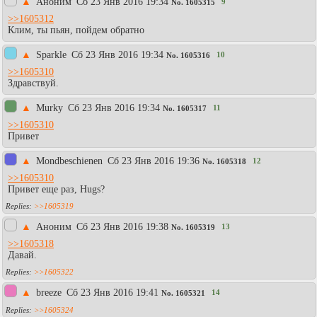
▲
Аноним
Сб 23 Янв 2016 19:34
9
No.
1605315
>>1605312
Клим, ты пьян, пойдем обратно
▲
Sparkle
Сб 23 Янв 2016 19:34
10
No.
1605316
>>1605310
Здравствуй.
▲
Murky
Сб 23 Янв 2016 19:34
11
No.
1605317
>>1605310
Привет
▲
Mondbeschienen
Сб 23 Янв 2016 19:36
12
No.
1605318
>>1605310
Привет еще раз, Hugs?
>>1605319
▲
Аноним
Сб 23 Янв 2016 19:38
13
No.
1605319
>>1605318
Давай.
>>1605322
▲
breeze
Сб 23 Янв 2016 19:41
14
No.
1605321
>>1605324