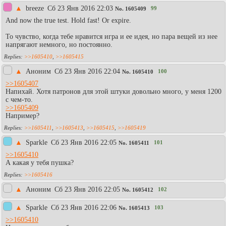
▲
breeze
Сб 23 Янв 2016 22:03
99
No.
1605409
And now the true test. Hold fast! Or expire.
То чувство, когда тебе нравится игра и ее идея, но пара вещей из нее
напрягают немного, но постоянно.
>>1605410
,
>>1605415
▲
Аноним
Сб 23 Янв 2016 22:04
100
No.
1605410
>>1605407
Напихай. Хотя патронов для этой штуки довольно много, у меня 1200
с чем-то.
>>1605409
Например?
>>1605411
,
>>1605413
,
>>1605415
,
>>1605419
▲
Sparkle
Сб 23 Янв 2016 22:05
101
No.
1605411
>>1605410
А какая у тебя пушка?
>>1605416
▲
Аноним
Сб 23 Янв 2016 22:05
102
No.
1605412
▲
Sparkle
Сб 23 Янв 2016 22:06
103
No.
1605413
>>1605410