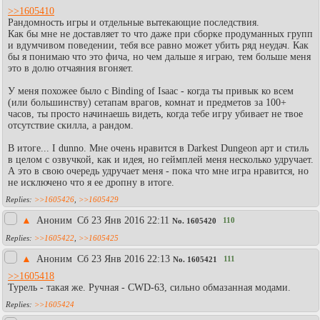
>>1605410
Рандомность игры и отдельные вытекающие последствия.
Как бы мне не доставляет то что даже при сборке продуманных групп
и вдумчивом поведении, тебя все равно может убить ряд неудач. Как
бы я понимаю что это фича, но чем дальше я играю, тем больше меня
это в долю отчаяния вгоняет.
У меня похожее было с Binding of Isaac - когда ты привык ко всем
(или большинству) сетапам врагов, комнат и предметов за 100+
часов, ты просто начинаешь видеть, когда тебе игру убивает не твое
отсутствие скилла, а рандом.
В итоге... I dunno. Мне очень нравится в Darkest Dungeon арт и стиль
в целом с озвучкой, как и идея, но геймплей меня несколько удручает.
А это в свою очередь удручает меня - пока что мне игра нравится, но
не исключено что я ее дропну в итоге.
>>1605426
,
>>1605429
▲
Аноним
Сб 23 Янв 2016 22:11
110
No.
1605420
>>1605422
,
>>1605425
▲
Аноним
Сб 23 Янв 2016 22:13
111
No.
1605421
>>1605418
Турель - такая же. Ручная - CWD-63, сильно обмазанная модами.
>>1605424