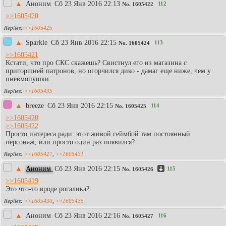
▲
Аноним
Сб 23 Янв 2016 22:13
112
No.
1605422
>>1605420
>>1605425
▲
Sparkle
Сб 23 Янв 2016 22:15
113
No.
1605424
>>1605421
Кстати, что про СКС скажешь? Свистнул его из магазина с
пригоршней патронов, но огорчился дико - дамаг еще ниже, чем у
пневмопушки.
>>1605435
▲
breeze
Сб 23 Янв 2016 22:15
114
No.
1605425
>>1605420
>>1605422
Просто интереса ради: этот живой геймбой там постоянный
персонаж, или просто один раз появился?
>>1605427
,
>>1605431
▲
Аноним
Сб 23 Янв 2016 22:15
115
No.
1605426
>>1605419
Это что-то вроде рогалика?
>>1605430
,
>>1605435
▲
Аноним
Сб 23 Янв 2016 22:16
116
No.
1605427