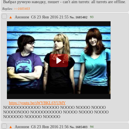
Выбрал ручную наводку, пишет - can't aim turrets: all turrets are offline.
>>1605403
▲
Аноним
Сб 23 Янв 2016 21:55
93
No.
1605402
https://youtu.be/sWYBKL6YUMY
NOOOOOOOOOOOO NOOOOO NOOOO NOOOO NOOOO
NOOOONOOO NOOOOOOOOOO NOOOO NOOOO NOOOO
NOOOOOO NOOOOO NOOOOO
▲
Аноним
Сб 23 Янв 2016 21:56
94
No.
1605403