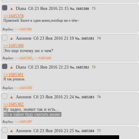
▲
Diаna
Сб 23 Янв 2016 21:15
73
No.
1605380
>>1605378
Приятней. Билет в один конец вообще ни о чём~
>>1605381
▲
Аноним
Сб 23 Янв 2016 21:19
74
No.
1605381
>>1605380
Это еще почему ни о чем?
>>1605382
,
>>1605385
▲
Diаna
Сб 23 Янв 2016 21:23
75
No.
1605382
>>1605381
Я так решила.
>>1605383
▲
Аноним
Сб 23 Янв 2016 21:24
76
No.
1605383
>>1605382
Ну ладно, значит так и есть...
Но в тайне буду считать иначе.
>>1605387
▲
Аноним
Сб 23 Янв 2016 21:25
77
No.
1605384