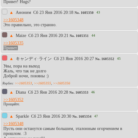
Привет! Hugs?
▲
Аноним
Сб 23 Янв 2016 20:18
43
No.
1605350
>>1605348
Это правильно, это странно.
▲
Maize
Сб 23 Янв 2016 20:21
44
No.
1605351
>>1605335
Привет.
▲
キャンディ·ライン
Сб 23 Янв 2016 20:27
45
No.
1605352
Увы, пора на выход
Жаль, что так не долго
Доброй ночи, поняны :)
>>1605353
,
>>1605355
,
>>1605356
▲
Diаna
Сб 23 Янв 2016 20:28
46
No.
1605353
>>1605352
Прощайте.
▲
Sparkle
Сб 23 Янв 2016 20:30
47
No.
1605354
>>1605348
Пусть они останутся самым большим, эталонным огорчением в
прошлом. :3