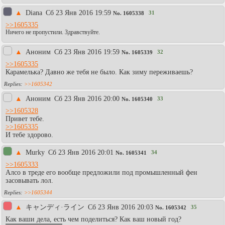
▲
Diаna
Сб 23 Янв 2016 19:59
31
No.
1605338
>>1605335
Ничего не пропустили. Здравствуйте.
▲
Аноним
Сб 23 Янв 2016 19:59
32
No.
1605339
>>1605335
Карамелька? Давно же тебя не было. Как зиму переживаешь?
>>1605342
▲
Аноним
Сб 23 Янв 2016 20:00
33
No.
1605340
>>1605328
Привет тебе.
>>1605335
И тебе здорово.
▲
Murky
Сб 23 Янв 2016 20:01
34
No.
1605341
>>1605333
Алсо в треде его вообще предложили под промышленный фен
засовывать лол.
>>1605344
▲
キャンディ·ライン
Сб 23 Янв 2016 20:03
35
No.
1605342
Как ваши дела, есть чем поделиться? Как ваш новый год?