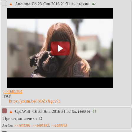
▲
Аноним
Сб 23 Янв 2016 21:31
82
No.
1605389
>>1605384
YAY
https://youtu.be/IbOZxXgdv7c
▲
Cpt.Wolf
Сб 23 Янв 2016 21:32
83
No.
1605390
Привет, котанчики :D
>>1605391
,
>>1605392
,
>>1605393