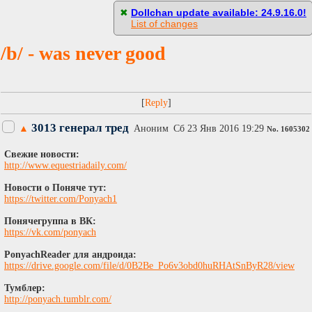
[
Пасскод
]
✖
Dollchan update available: 24.9.16.0!
List of changes
/b/ - was never good
[
]
3013 генерал тред
▲
Аноним
Сб 23 Янв 2016 19:29
No.
1605302
Свежие новости:
http://www.equestriadaily.com/
Новости о Поняче тут:
https://twitter.com/Ponyach1
Понячегруппа в ВК:
https://vk.com/ponyach
PonyachReader для андроида:
https://drive.google.com/file/d/0B2Be_Po6v3obd0huRHAtSnByR28/view
Тумблер:
http://ponyach.tumblr.com/