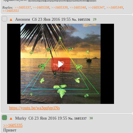
пропустил трёхтысячный генеральный, ээээх
>>1605337
,
>>1605338
,
>>1605339
,
>>1605340
,
>>1605347
,
>>1605349
,
>>1605351
▲
Аноним
Сб 23 Янв 2016 19:55
29
No.
1605336
https://youtu.be/wa3qqfgp1Ns
▲
Murky
Сб 23 Янв 2016 19:55
30
No.
1605337
>>1605335
Привет