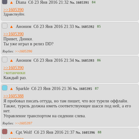
▲
Diаna
Сб 23 Янв 2016 21:32
84
No.
1605391
>>1605390
Здравствуйте.
▲
Аноним
Сб 23 Янв 2016 21:33
85
No.
1605392
>>1605390
Привет, Динки.
Ты уже играл в релиз DD?
>>1605396
▲
Аноним
Сб 23 Янв 2016 21:34
86
No.
1605393
>>1605390
>котанчики
Каждый раз.
▲
Sparkle
Сб 23 Янв 2016 21:36
87
No.
1605395
>>1605388
Я пробовал писать оттуда, но там пишет, что все турели оффлайн.
Также, турель должна иметь соответствующее шасси под ней, а его
нет.
Управление транспортом на сидении слева.
>>1605397
▲
Cpt.Wolf
Сб 23 Янв 2016 21:37
88
No.
1605396