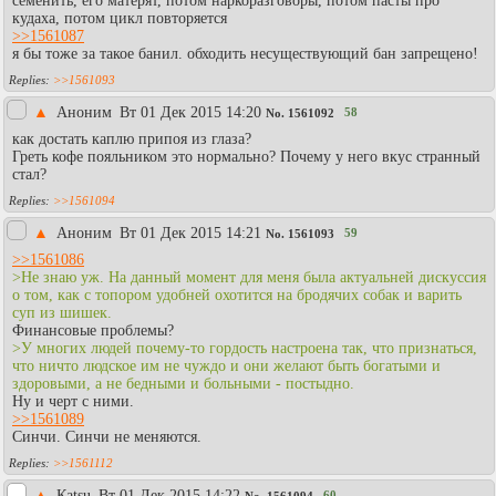
семёнить, его матерят, потом наркоразговоры, потом пасты про
кудаха, потом цикл повторяется
>>1561087
я бы тоже за такое банил. обходить несуществующий бан запрещено!
>>1561093
▲
Аноним
Вт 01 Дек 2015 14:20
58
No.
1561092
как достать каплю припоя из глаза?
Греть кофе пояльником это нормально? Почему у него вкус странный
стал?
>>1561094
▲
Аноним
Вт 01 Дек 2015 14:21
59
No.
1561093
>>1561086
>Не знаю уж. На данный момент для меня была актуальней дискуссия
о том, как с топором удобней охотится на бродячих собак и варить
суп из шишек.
Финансовые проблемы?
>У многих людей почему-то гордость настроена так, что признаться,
что ничто людское им не чуждо и они желают быть богатыми и
здоровыми, а не бедными и больными - постыдно.
Ну и черт с ними.
>>1561089
Синчи. Синчи не меняются.
>>1561112
▲
Каtsu
Вт 01 Дек 2015 14:22
60
No.
1561094