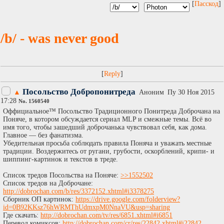
[
Пасскод
]
/b/ - was never good
[
]
Посольство Добропонитреда
▲
Аноним
Пy 30 Ноя 2015
17:28
No.
1560540
Оффициальное™ Посольство Традиционного Понитреда Доброчана на
Поняче, в котором обсуждается сериал MLP и смежные темы. Всё во
имя того, чтобы зашедший доброчанька чувствовал себя, как дома.
Главное — без фанатизма.
Убедительная просьба соблюдать правила Поняча и уважать местные
традиции. Воздержитесь от ругани, грубости, оскорблений, крипи- и
шиппинг-картинок и текстов в треде.
Список тредов Посольства на Поняче:
>>1552502
Список тредов на Доброчане:
http://dobrochan.com/b/res/3372152.xhtml#i3378275
Сборник ОП картинок:
https://drive.google.com/folderview?
id=0B92KKsz76hWRMThUdmxpM0NnaVU&usp=sharing
Где скачать:
http://dobrochan.com/tv/res/6851.xhtml#i6851
Перевод комиксов:
http://dobrochan.com/cr/res/22842.xhtml#i22842