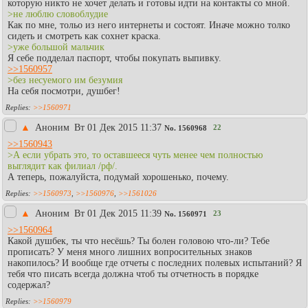
которую никто не хочет делать и готовы идти на контакты со мной.
>не люблю словоблудие
Как по мне, тольо из него интернеты и состоят. Иначе можно толко
сидеть и смотреть как сохнет краска.
>уже большой мальчик
Я себе подделал паспорт, чтобы покупать выпивку.
>>1560957
>без несуемого им безумия
На себя посмотри, душбег!
>>1560971
▲
Аноним
Вт 01 Дек 2015 11:37
22
No.
1560968
>>1560943
>А если убрать это, то оставшееся чуть менее чем полностью
выглядит как филиал /рф/.
А теперь, пожалуйста, подумай хорошенько, почему.
>>1560973
,
>>1560976
,
>>1561026
▲
Аноним
Вт 01 Дек 2015 11:39
23
No.
1560971
>>1560964
Какой душбек, ты что несёшь? Ты болен головою что-ли? Тебе
прописать? У меня много лишних вопросительных знаков
накопилось? И вообще где отчеты с последних полевых испытаний? Я
тебя что писать всегда должна чтоб ты отчетность в порядке
содержал?
>>1560979