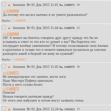
▲
Аноним
Вт 01 Дек 2015 11:41
24
No.
1560973
>>1560968
Да потому что вы все нытики и не умеете развлекаться?
>>1560979
▲
Аноним
Вт 01 Дек 2015 11:44
25
No.
1560976
>>1560968
Ой! А может вы боитесь говорить друг другу правду что бы не
услышать в ответ то что кто то думает о вас? Вы боритесь что
пострадает вообще самомнение? И потому позасовывали свои язычки
в крупчатки и только что и можете няшкаться пуськаться да сопелки
разводить какой я бедный ни кому не нужный?
>>1561012
▲
Аноним
Вт 01 Дек 2015 11:45
26
No.
1560979
>>1560971
Не императорское это занятие, вести логи.
Надо Мистера Пуфика припахать.
Пусть у него голова болит.
>>1560973
Охнеты!
Нельзя говорить нытикам правду!
От этого они набухают и потом могут заляпать стены.
▲
Аноним
Вт 01 Дек 2015 12:24
27
No.
1561012