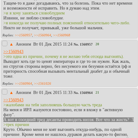
Тащем-то я даже догадываюсь, что за болезнь. Пока что нет времени
и возможности её исправить. Но я думаю над этим.
>и я хочу заняться словоблудием
Извини, не люблю словоблудие.
>я никогда не получаю полных пояснений относительно чего-либо.
Никто не получает, привыкай, уже большой мальчик.
>>1560957
,
>>1560964
,
>>1560968
▲
Аноним
Вт 01 Дек 2015 11:24
20
No.
1560957
>>1560943
>это одна из причин, почему я не желаю тебя отсюда выгонять).
Выходит хоть где то ценят императора и где то он нужен. Как жаль,
но стругов стороны верно, без несуемого им безумия остаётся /рф и
приторность способная вызывать ментальный диабет да и обычный
тоже.
>>1560964
,
>>1561026
▲
Аноним
Вт 01 Дек 2015 11:33
21
No.
1560964
>>1560943
>жалобами на тебя заполняешь большую часть треда
На меня и ИРЛ жалуются постоянно, если я вхожу в "активную
фазу".
А вот в соседний тред десанты проводить низзя. Вот что за жисть? :3
>трех причин
Круто. Обычно меня не хоят выгонять откуда-нибудь, по одной
причине. Кроме меня не нашлось дураков делать какую-то фигню,