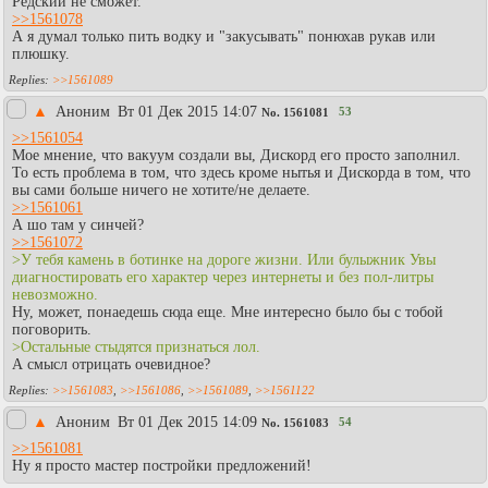
Редский не сможет.
>>1561078
А я думал только пить водку и "закусывать" понюхав рукав или
плюшку.
>>1561089
▲
Аноним
Вт 01 Дек 2015 14:07
53
No.
1561081
>>1561054
Мое мнение, что вакуум создали вы, Дискорд его просто заполнил.
То есть проблема в том, что здесь кроме нытья и Дискорда в том, что
вы сами больше ничего не хотите/не делаете.
>>1561061
А шо там у синчей?
>>1561072
>У тебя камень в ботинке на дороге жизни. Или булыжник Увы
диагностировать его характер через интернеты и без пол-литры
невозможно.
Ну, может, понаедешь сюда еще. Мне интересно было бы с тобой
поговорить.
>Остальные стыдятся признаться лол.
А смысл отрицать очевидное?
>>1561083
,
>>1561086
,
>>1561089
,
>>1561122
▲
Аноним
Вт 01 Дек 2015 14:09
54
No.
1561083
>>1561081
Ну я просто мастер постройки предложений!