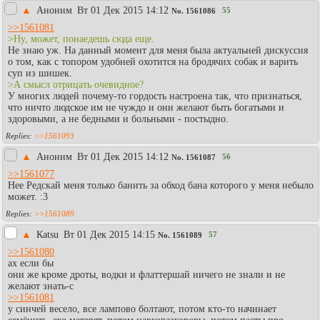
▲
Аноним
Вт 01 Дек 2015 14:12
55
No.
1561086
>>1561081
>Ну, может, понаедешь сюда еще.
Не знаю уж. На данный момент для меня была актуальней дискуссия
о том, как с топором удобней охотится на бродячих собак и варить
суп из шишек.
>А смысл отрицать очевидное?
У многих людей почему-то гордость настроена так, что признаться,
что ничто людское им не чуждо и они желают быть богатыми и
здоровыми, а не бедными и больными - постыдно.
>>1561093
▲
Аноним
Вт 01 Дек 2015 14:12
56
No.
1561087
>>1561077
Нее Редскай меня только банить за обход бана которого у меня небыло
может. :3
>>1561089
▲
Каtsu
Вт 01 Дек 2015 14:15
57
No.
1561089
>>1561080
ах если бы
они же кроме дроты, водки и флаттершай ничего не знали и не
желают знать-с
>>1561081
у синчей весело, все лампово болтают, потом кто-то начинает