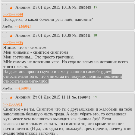
▲
Аноним
Вт 01 Дек 2015 10:16
17
No.
1560905
>>1560899
Погоди-ка, о какой болезни речь идёт, напомни?
>>1560911
▲
Аноним
Вт 01 Дек 2015 10:39
18
No.
1560911
>>1560905
Я знаю что я - симптом.
Мои миньоны - симптом симптома
Мои гретчины... Это просто гретчины.
МНе самому не пояснили чего. Но судя по всему на источник всего
этого плевать.
На деле мне просто скучно и я хочу заняться словоблудием
относительно того, что я никогда не получаю полных пояснений
относительно чего-либо.
>>1560943
▲
Аноним
Вт 01 Дек 2015 11:11
19
No.
1560943
>>1560911
Симптом - не ты. Симптом что ты с друзьяшками и жалобами на тебя
заполняешь большую часть треда. А если убрать это, то оставшееся
чуть менее чем полностью выглядит как филиал /рф/. Если
человеческим языком сказать, то симптом то, что кроме этого нет
почти ничего. (И да, это одна из, пожалуй, трех причин, почему я не
желаю тебя отсюда выгонять).