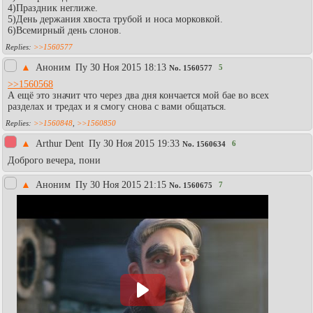
4)Праздник неглиже.
5)День держания хвоста трубой и носа морковкой.
6)Всемирный день слонов.
>>1560577
▲
Аноним
Пy 30 Ноя 2015 18:13
5
No.
1560577
>>1560568
А ещё это значит что через два дня кончается мой бае во всех
разделах и тредах и я смогу снова с вами общаться.
>>1560848
,
>>1560850
▲
Arthur Dent
Пy 30 Ноя 2015 19:33
6
No.
1560634
Доброго вечера, пони
▲
Аноним
Пy 30 Ноя 2015 21:15
7
No.
1560675