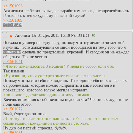
>>1561093
Ага деньги не бесконечные, а с заработком всё ещё неопределённость.
Готовлюсь к
земле
худшему на всякий случай.
>>1561109
КТО ВЫ?!
▲
Аноним
Вт 01 Дек 2015 16:19
66
No.
1561122
Поехала в универ на одну пару, потому что эту лекцию читает мой
научник, часто жаждующий со мной пообщаться на тему того что я
ничего не
сделала по предстоящей курсовой. И сегодня он не жаждал
общаться. Так не честно.
>>1561041
>Что-то изменилось за 8 месяцев? У меня не особо, если что.
Так измени.
>Ну извини, что я уже хрен знает сколько лет несчастен.
Потому что ты сам себя так видишь. Ты видишь себя не как человека
с проблемами, которые можно исправить, а как несчастного и
поехавшего, которого только могила исправит.
>но лично я достаточно одинок и хочу внимания.
Хочешь внимания к собственным недостаткам? Честно скажу, что не
понимаю этого.
>>1561072
Ваяй, будет два оп-пика.
>Потому что если что-то и написать - тебе на это ответят только
сомнительной комедийной ценности псто хехе.
Ну дык он первый спросил, бубубу.
>>1561081