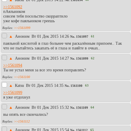
>>1561092
пАяльником
совсем тебя посольство скорраптило
уже кофе паяльником греешь
>>1561099
▲
Аноним
Вт 01 Дек 2015 14:26
61
No.
1561097
паяльной кислотой в глаз больнее чем раскалённым припоем.. Так
что не пытайтесь закапать её в глаза и паяйте в очках..
▲
Аноним
Вт 01 Дек 2015 14:27
62
No.
1561099
>>1561094
Ты не устал меня за все это время поправлять?
>>1561100
▲
Каtsu
Вт 01 Дек 2015 14:35
63
No.
1561100
>>1561099
я уже отдохнул
▲
Аноним
Вт 01 Дек 2015 15:32
64
No.
1561109
вы опять все скончались?
>>1561112
▲
Аноним
Вт 01 Дек 2015 15:54
65
No.
1561112