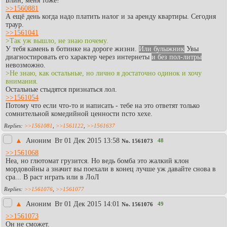
Блин, меня тоже!
>>1560881
А ещё день когда надо платить налог и за аренду квартиры. Сегодня
траур.
>>1561041
>Так уж вышло, не знаю почему.
У тебя камень в ботинке на дороге жизни.
Или булыжник
Увы
диагностировать его характер через интернеты
и без пол-литры
невозможно.
>Не знаю, как остальные, но лично я достаточно одинок и хочу
внимания.
Остальные стыдятся признаться лол.
>>1561054
Потому что если что-то и написать - тебе на это ответят только
сомнительной комедийной ценности псто хехе.
>>1561081
,
>>1561122
,
>>1561637
▲
Аноним
Вт 01 Дек 2015 13:58
48
No.
1561073
>>1561068
Неа, но глютомат грузится. Но ведь бомба это жалкий клон
мордовойны а значит вы поехали в конец лучше уж давайте снова в
сра... В раст играть или в ЛоЛ
>>1561076
,
>>1561077
▲
Аноним
Вт 01 Дек 2015 14:01
49
No.
1561076
>>1561073
Он не сможет.