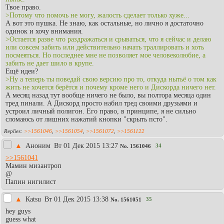
Твое право.
>Потому что помочь не могу, жалость сделает только хуже...
А вот это пушка. Не знаю, как остальные, но лично я достаточно
одинок и хочу внимания.
>Остается разве что раздражаться и срываться, что я сейчас и делаю
или совсем забить или действительно начать траллировать и хоть
посмеяться. Но последнее мне не позволяет мое человеколюбие, а
забить не дает шило в крупе.
Ещё идеи?
>Ну а теперь ты поведай свою версию про то, откуда нытьё о том как
жить не хочется берётся и почему кроме него и Дискорда ничего нет.
А месяц назад тут вообще ничего не было, вы полтора месяца один
тред пинали. А Дискорд просто набил тред своими друзьями и
устроил личный полигон. Его право, в принципе, я не сильно
сломаюсь от лишних нажатий кнопки "скрыть псто".
>>1561046
,
>>1561054
,
>>1561072
,
>>1561122
▲
Аноним
Вт 01 Дек 2015 13:27
34
No.
1561046
>>1561041
Мамин мизантроп
@
Папин нигилист
▲
Каtsu
Вт 01 Дек 2015 13:38
35
No.
1561051
hey guys
guess what