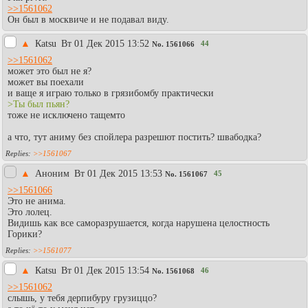
>>1561062
Он был в москвиче и не подавал виду.
▲
Каtsu
Вт 01 Дек 2015 13:52
44
No.
1561066
>>1561062
может это был не я?
может вы поехали
и ваще я играю только в грязибомбу практически
>Ты был пьян?
тоже не исключено тащемто
а что, тут аниму без спойлера разрешют постить? швабодка?
>>1561067
▲
Аноним
Вт 01 Дек 2015 13:53
45
No.
1561067
>>1561066
Это не анима.
Это лолец.
Видишь как все саморазрушается, когда нарушена целостность
Горики?
>>1561077
▲
Каtsu
Вт 01 Дек 2015 13:54
46
No.
1561068
>>1561062
слышь, у тебя дерпибуру грузиццо?