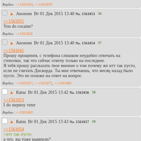
>>1561053
,
>>1561059
▲
Аноним
Вт 01 Дек 2015 13:40
36
No.
1561053
>>1561051
You do cocaine?
>>1561056
▲
Аноним
Вт 01 Дек 2015 13:40
37
No.
1561054
>>1561041
Прошу прощения, с телефона слишком неудобно отвечать на
стеночки, так что сейчас отвечу только на последнее.
Я тебя прошу рассказать твое мнение о том почему же итт так пусто,
если не считать Дискорда. Ты мне отвечаешь, что месяц назад было
пусто. Это не похоже на ответ на вопрос.
>>1561057
,
>>1561072
,
>>1561081
▲
Каtsu
Вт 01 Дек 2015 13:42
38
No.
1561056
>>1561053
I do stepnoy veter
>>1561063
▲
Каtsu
Вт 01 Дек 2015 13:43
39
No.
1561057
>>1561054
>итт так пусто
а что, вы тоже вымерли?