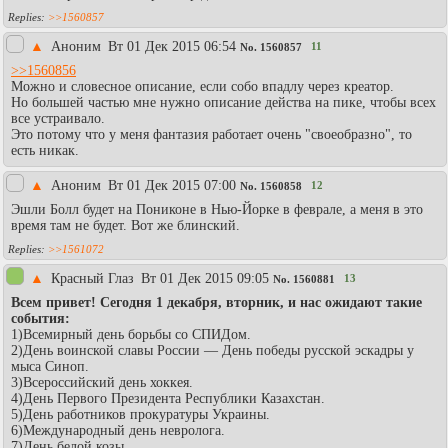
>>1560857
▲
Аноним
Вт 01 Дек 2015 06:54
11
No.
1560857
>>1560856
Можно и словесное описание, если собо впадлу через креатор.
Но большей частью мне нужно описание действа на пике, чтобы всех
все устраивало.
Это потому что у меня фантазия работает очень "своеобразно", то
есть никак.
▲
Аноним
Вт 01 Дек 2015 07:00
12
No.
1560858
Эшли Болл будет на Пониконе в Нью-Йорке в феврале, а меня в это
время там не будет. Вот же блинский.
>>1561072
▲
Красный Глаз
Вт 01 Дек 2015 09:05
13
No.
1560881
Всем привет! Сегодня 1 декабря, вторник, и нас ожидают такие
события:
1)Всемирный день борьбы со СПИДом.
2)День воинской славы России — День победы русской эскадры у
мыса Синоп.
3)Всероссийский день хоккея.
4)День Первого Президента Республики Казахстан.
5)День работников прокуратуры Украины.
6)Международный день невролога.
7)День белой козы.