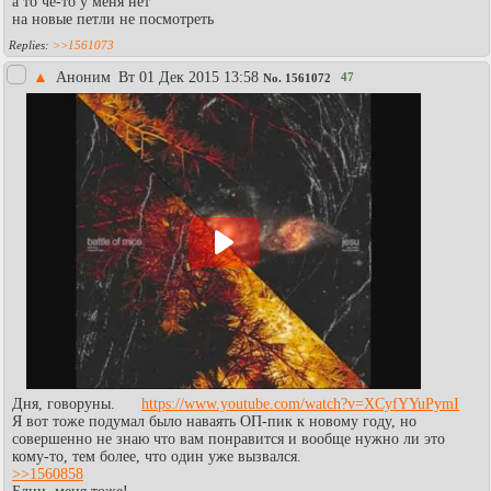
а то чё-то у меня нет
на новые петли не посмотреть
>>1561073
▲
Аноним
Вт 01 Дек 2015 13:58
47
No.
1561072
Дня, говоруны.
https://www.youtube.com/watch?v=XCyfYYuPymI
Я вот тоже подумал было наваять ОП-пик к новому году, но
совершенно не знаю что вам понравится и вообще нужно ли это
кому-то, тем более, что один уже вызвался.
>>1560858