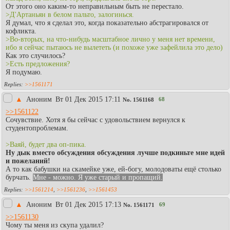
От этого оно каким-то неправильным быть не перестало.
>Д'Артаньян в белом пальто, залогинься.
Я думал, что я сделал это, когда показательно абстрагировался от
кофликта.
>Во-вторых, на что-нибудь масштабное лично у меня нет времени,
ибо я сейчас пытаюсь не вылететь (и похоже уже зафейлила это дело)
Как это случилось?
>Есть предложения?
Я подумаю.
>>1561171
▲
Аноним
Вт 01 Дек 2015 17:11
68
No.
1561168
>>1561122
Сочувствие. Хотя я бы сейчас с удовольствием вернулся к
студентопроблемам.
>Ваяй, будет два оп-пика.
Ну дык вместо обсуждения обсуждения лучше подкиньте мне идей
и пожеланий!
А то как бабушки на скамейке уже, ей-богу, молодоваты ещё столько
бурчать.
Мне - можно. Я уже старый и пропащий.
>>1561214
,
>>1561236
,
>>1561453
▲
Аноним
Вт 01 Дек 2015 17:13
69
No.
1561171
>>1561130
Чому ты меня из скупа удалил?