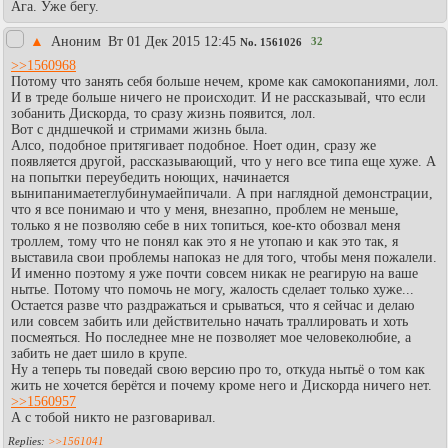
Ага. Уже бегу.
▲
Аноним
Вт 01 Дек 2015 12:45
32
No.
1561026
>>1560968
Потому что занять себя больше нечем, кроме как самокопаниями, лол.
И в треде больше ничего не происходит. И не рассказывай, что если
зобанить Дискорда, то сразу жизнь появится, лол.
Вот с дндшечкой и стримами жизнь была.
Алсо, подобное притягивает подобное. Ноет один, сразу же
появляется другой, рассказывающий, что у него все типа еще хуже. А
на попытки переубедить ноющих, начинается
вынипанимаетеглубинумаейпичали. А при наглядной демонстрации,
что я все понимаю и что у меня, внезапно, проблем не меньше,
только я не позволяю себе в них топиться, кое-кто обозвал меня
троллем, тому что не понял как это я не утопаю и как это так, я
выставила свои проблемы напоказ не для того, чтобы меня пожалели.
И именно поэтому я уже почти совсем никак не реагирую на ваше
нытье. Потому что помочь не могу, жалость сделает только хуже...
Остается разве что раздражаться и срываться, что я сейчас и делаю
или совсем забить или действительно начать траллировать и хоть
посмеяться. Но последнее мне не позволяет мое человеколюбие, а
забить не дает шило в крупе.
Ну а теперь ты поведай свою версию про то, откуда нытьё о том как
жить не хочется берётся и почему кроме него и Дискорда ничего нет.
>>1560957
А с тобой никто не разговаривал.
>>1561041