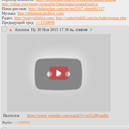
http://tabun.everypony.ru/profile/Ostermann/created/topics/
Пони-рисовач:
http://dobrochan.com/oe/res/2117.xhtml#i2117
Музыка:
http://mlpmusicarchive.com/
Радио:
http://ponyvillelive.com/
http://canterlothill.com/includes/popup.php
Предыдущий тред:
>>1550099
▲
Аноним
Пy 30 Ноя 2015 17:38
2
No.
1560549
Вкатился.
https://www.youtube.com/watch?v=osTu38yuuHo
>>1560565