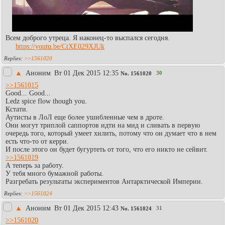
Всем доброго утреца. Я наконец-то выспался сегодня.
https://youtu.be/CtXE029XJUk
>>1561020
▲
Аноним
Вт 01 Дек 2015 12:35
30
No.
1561020
>>1561015
Good... Good...
Ledz spice flow though you.
Кстати.
Аутисты в ЛоЛ еще более ушибленные чем в дроте.
Они могут триплой саппортов идти на мид и сливать в первую
очередь того, который умеет хилить, потому что он думает что в нем
есть что-то от керри.
И после этого он будет бугуртеть от того, что его никто не сейвит.
>>1561019
А теперь за работу.
У тебя много бумажной работы.
Разгребать результаты экспериментов Антарктической Империи.
>>1561024
▲
Аноним
Вт 01 Дек 2015 12:43
31
No.
1561024
>>1561020