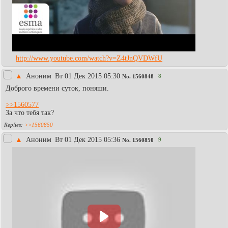
http://www.youtube.com/watch?v=Z4tJnQVDWfU
▲
Аноним
Вт 01 Дек 2015 05:30
8
No.
1560848
Доброго времени суток, поняши.
>>1560577
За что тебя так?
>>1560850
▲
Аноним
Вт 01 Дек 2015 05:36
9
No.
1560850