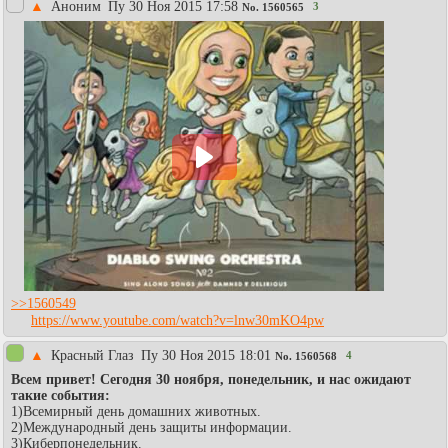
▲
Аноним
Пy 30 Ноя 2015 17:58
3
No.
1560565
>>1560549
https://www.youtube.com/watch?v=lnw30mKO4pw
▲
Красный Глаз
Пy 30 Ноя 2015 18:01
4
No.
1560568
Всем привет! Сегодня 30 ноября, понедельник, и нас ожидают
такие события:
1)Всемирный день домашних животных.
2)Международный день защиты информации.
3)Киберпонедельник.