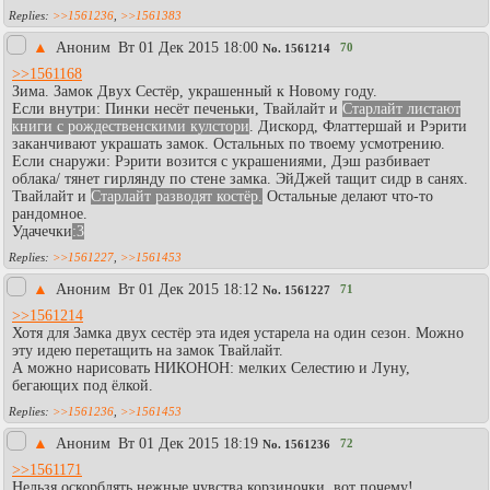
>>1561236
,
>>1561383
▲
Аноним
Вт 01 Дек 2015 18:00
70
No.
1561214
>>1561168
Зима. Замок Двух Сестёр, украшенный к Новому году.
Если внутри: Пинки несёт печеньки, Твайлайт и
Старлайт листают
книги с рождественскими кулстори
. Дискорд, Флаттершай и Рэрити
заканчивают украшать замок. Остальных по твоему усмотрению.
Если снаружи: Рэрити возится с украшениями, Дэш разбивает
облака/ тянет гирлянду по стене замка. ЭйДжей тащит сидр в санях.
Твайлайт и
Старлайт разводят костёр.
Остальные делают что-то
рандомное.
Удачечки
:3
>>1561227
,
>>1561453
▲
Аноним
Вт 01 Дек 2015 18:12
71
No.
1561227
>>1561214
Хотя для Замка двух сестёр эта идея устарела на один сезон. Можно
эту идею перетащить на замок Твайлайт.
А можно нарисовать НИКОНОН: мелких Селестию и Луну,
бегающих под ёлкой.
>>1561236
,
>>1561453
▲
Аноним
Вт 01 Дек 2015 18:19
72
No.
1561236
>>1561171
Нельзя оскорблять нежные чувства корзиночки, вот почему!