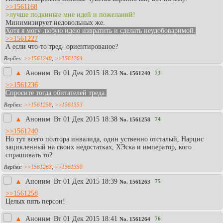
>>1561168
>лучше подкиньте мне идей и пожеланий!
Минимизирует недовольных же.
Хотя я могу любую идею извратить и сделать неудобоваримой.
>>1561227
А если что-то тред- ориентированое?
>>1561240
,
>>1561264
▲
Аноним
Вт 01 Дек 2015 18:23
73
No.
1561240
>>1561236
Спросите тогда обитателей треда.
>>1561258
,
>>1561353
▲
Аноним
Вт 01 Дек 2015 18:38
74
No.
1561258
>>1561240
Но тут всего полтора инвалида, один уственно отсталый, Нарцис
зацикленный на своих недостатках, ХЭска и император, кого
спрашивать то?
>>1561263
,
>>1561350
▲
Аноним
Вт 01 Дек 2015 18:39
75
No.
1561263
>>1561258
Целых пять персон!
▲
Аноним
Вт 01 Дек 2015 18:41
76
No.
1561264