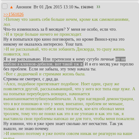
▲
Аноним
Вт 01 Дек 2015 13:10
33
No.
1561041
>>1561026
>Потому что занять себя больше нечем, кроме как самокопаниями,
лол.
Что-то изменилось за 8 месяцев? У меня не особо, если что.
>И в треде больше ничего не происходит.
Ну я попытался про кино поговорить, но кроме Винил-куна это
никому не оказалось интересно. Your turn.
>И не рассказывай, что если зобанить Дискорда, то сразу жизнь
появится, лол.
Я и не рассказываю. Или претензии к нему сугубо личные
ну не
люблю я клоунов-дебилов, вот такой уж я.
И я его месяц уже терплю
без проблем. Если не забыла, эту тему начала ты.
>Вот с дндшечкой и стримами жизнь была.
Стримы не смотрел, с днд да.
>Алсо, подобное притягивает подобное. Ноет один, сразу же
появляется другой, рассказывающий, что у него все типа еще хуже. А
на попытки переубедить ноющих, начинается
вынипанимаетеглубинумаейпичали. А при наглядной демонстрации,
что я все понимаю и что у меня, внезапно, проблем не меньше,
только я не позволяю себе в них топиться, кое-кто обозвал меня
троллем, тому что не понял как это я не утопаю и как это так, я
выставила свои проблемы напоказ не для того, чтобы меня пожалели.
Ну извини, что я уже хрен знает сколько лет несчастен. Так уж
вышло, не знаю почему.
>И именно поэтому я уже почти совсем никак не реагирую на ваше
нытье.