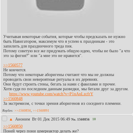
Учитывая некоторые события, которые чтобы предсказать не нужно
быть Навигатором, максимум что я успею к праздникам - это
запилить для праздничного треда пик.
Потому советую все же придумать общую идею, чтобы не было "а что
это за фигня?" или "а мне это не нравится".
>>1560577
Не кончится.
Потому что некоторые аборигены считают что мы не должны
проводить свои невероятные ритуалы в их деревнях.
Они будут строить стены, бегать за нами с факелами и прочее.
Хотя судя по последним данным разведки, мы бегали друг за другом.
https://www.youtube.com/watch?v=P1nAnLzcfrY
>>1560848
За экстремизм, с точки зрения аборигенов из соседнего племени.
>>1560856
,
>>1560891
▲
Аноним
Вт 01 Дек 2015 06:49
10
No.
1560856
>>1560850
Поней через пони шмереактор делать же?