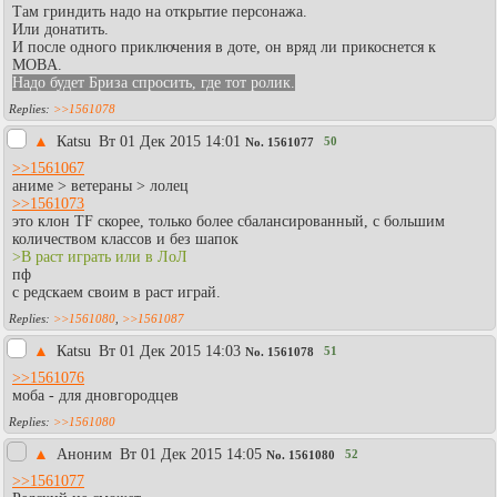
Там гриндить надо на открытие персонажа.
Или донатить.
И после одного приключения в доте, он вряд ли прикоснется к
MOBA.
Надо будет Бриза спросить, где тот ролик.
>>1561078
▲
Каtsu
Вт 01 Дек 2015 14:01
50
No.
1561077
>>1561067
аниме > ветераны > лолец
>>1561073
это клон TF скорее, только более сбалансированный, с большим
количеством классов и без шапок
>В раст играть или в ЛоЛ
пф
с редскаем своим в раст играй.
>>1561080
,
>>1561087
▲
Каtsu
Вт 01 Дек 2015 14:03
51
No.
1561078
>>1561076
моба - для дновгородцев
>>1561080
▲
Аноним
Вт 01 Дек 2015 14:05
52
No.
1561080
>>1561077