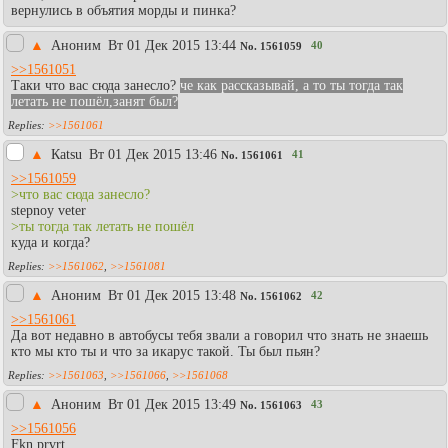
вернулись в объятия морды и пинка?
▲
Аноним
Вт 01 Дек 2015 13:44
40
No.
1561059
>>1561051
Таки что вас сюда занесло?
че как рассказывай, а то ты тогда так
летать не пошёл,занят был?
>>1561061
▲
Каtsu
Вт 01 Дек 2015 13:46
41
No.
1561061
>>1561059
>что вас сюда занесло?
stepnoy veter
>ты тогда так летать не пошёл
куда и когда?
>>1561062
,
>>1561081
▲
Аноним
Вт 01 Дек 2015 13:48
42
No.
1561062
>>1561061
Да вот недавно в автобусы тебя звали а говорил что знать не знаешь
кто мы кто ты и что за икарус такой. Ты был пьян?
>>1561063
,
>>1561066
,
>>1561068
▲
Аноним
Вт 01 Дек 2015 13:49
43
No.
1561063
>>1561056
Fkn prvrt.