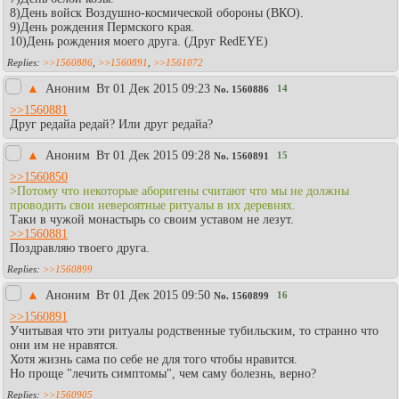
8)День войск Воздушно-космической обороны (ВКО).
9)День рождения Пермского края.
10)День рождения моего друга. (Друг RedEYE)
>>1560886
,
>>1560891
,
>>1561072
▲
Аноним
Вт 01 Дек 2015 09:23
14
No.
1560886
>>1560881
Друг редайа редай? Или друг редайа?
▲
Аноним
Вт 01 Дек 2015 09:28
15
No.
1560891
>>1560850
>Потому что некоторые аборигены считают что мы не должны
проводить свои невероятные ритуалы в их деревнях.
Таки в чужой монастырь со своим уставом не лезут.
>>1560881
Поздравляю твоего друга.
>>1560899
▲
Аноним
Вт 01 Дек 2015 09:50
16
No.
1560899
>>1560891
Учитывая что эти ритуалы родственные тубильским, то странно что
они им не нравятся.
Хотя жизнь сама по себе не для того чтобы нравится.
Но проще "лечить симптомы", чем саму болезнь, верно?
>>1560905