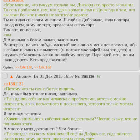
>Мое мнение, что вакуум создали вы, Дискорд его просто заполнил.
То есть проблема в том, что здесь кроме нытья и Дискорда в том, что
вы сами больше ничего не хотите/не делаете.
Ты опоздал со своим мнением. Я ещё на Доброчане, года полтора
назад всем, кому не торт, предлагала спечь торт.
Так вот, во-первых,
>вы
Д'Артаньян в белом пальто, залогинься.
Во-вторых, на что-нибудь масштабное лично у меня нет времени, ибо
я сейчас пытаюсь не вылететь (и похоже уже зафейлила это дело) и
отучать себя вешать лапки по любому поводу. Пара идей есть, но им
надо дозреть. Есть предложения?
>>1561130
,
>>1561168
▲
Аноним
Вт 01 Дек 2015 16:37
67
No.
1561130
>>1561122
>Потому что ты сам себя так видишь.
Да, иначе бы я это не писал, например.
>Ты видишь себя не как человека с проблемами, которые можно
исправить, а как несчастного и поехавшего, которого только могила
исправит.
Я не вижу решения.
>Хочешь внимания к собственным недостаткам? Честно скажу, что не
понимаю этого.
А много у меня достоинств? Чем богаты...
>Ты опоздал со своим мнением. Я ещё на Доброчане, года полтора
назад всем, кому не торт, предлагала спечь торт.