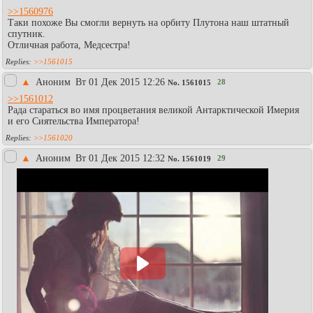
>>1560976
Таки похоже Вы смогли вернуть на орбиту Плутона наш штатный
спутник.
Отличная работа, Медсестра!
>>1561015
▲
Аноним
Вт 01 Дек 2015 12:26
28
No.
1561015
>>1561012
Рада стараться во имя процветания великой Антарктической Имерия
и его Сиятельства Императора!
>>1561020
▲
Аноним
Вт 01 Дек 2015 12:32
29
No.
1561019