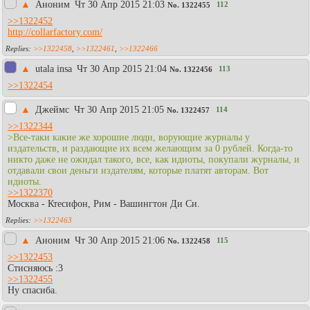
▲
Аноним
Чт 30 Апр 2015 21:03
112
No.
1322455
>>1322452
http://collarfactory.com/
>>1322458
,
>>1322461
,
>>1322466
▲
utala insa
Чт 30 Апр 2015 21:04
113
No.
1322456
>>1322454
▲
Джеймс
Чт 30 Апр 2015 21:05
114
No.
1322457
>>1322344
>Все-таки какие же хорошие люди, ворующие журналы у
издательств, и раздающие их всем желающим за 0 рублей. Когда-то
никто даже не ожидал такого, все, как идиоты, покупали журналы, и
отдавали свои деньги издателям, которые платят авторам. Вот
идиоты.
>>1322370
Москва - Ктесифон, Рим - Вашингтон Ди Си.
>>1322463
▲
Аноним
Чт 30 Апр 2015 21:06
115
No.
1322458
>>1322453
Стисняюсь :3
>>1322455
Ну спасиба.