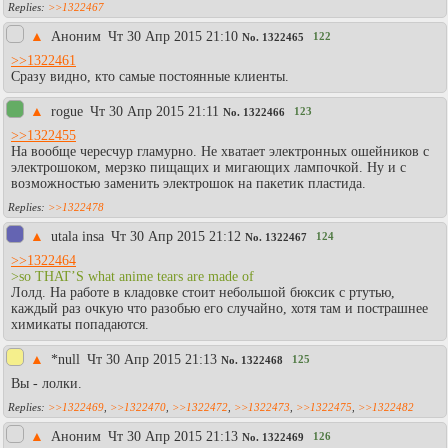
>>1322467
▲
Аноним
Чт 30 Апр 2015 21:10
122
No.
1322465
>>1322461
Сразу видно, кто самые постоянные клиенты.
▲
rogue
Чт 30 Апр 2015 21:11
123
No.
1322466
>>1322455
На вообще чересчур гламурно. Не хватает электронных ошейников с
электрошоком, мерзко пищащих и мигающих лампочкой. Ну и с
возможностью заменить электрошок на пакетик пластида.
>>1322478
▲
utala insa
Чт 30 Апр 2015 21:12
124
No.
1322467
>>1322464
>so THAT’S what anime tears are made of
Лолд. На работе в кладовке стоит небольшой бюксик с ртутью,
каждый раз очкую что разобью его случайно, хотя там и пострашнее
химикаты попадаются.
▲
*null
Чт 30 Апр 2015 21:13
125
No.
1322468
Вы - лолки.
>>1322469
,
>>1322470
,
>>1322472
,
>>1322473
,
>>1322475
,
>>1322482
▲
Аноним
Чт 30 Апр 2015 21:13
126
No.
1322469