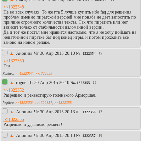
>>1322348
Не во всех случаях. То же гта 5 лучше купить ибо faq для решения
проблем именно пиратской версией мне поняба не даёт запостить по
причине огромного количества текста. Так что пиратить или нет
зависит только от стабильности взломанной версии.
Да и тот же постал мне нравится настолько, что я не хочу поймать на
непатченной пиратке баг под конец игры, и потом проходить всё
заново на новом репаке.
▲
Аноним
Чт 30 Апр 2015 20:10
15
No.
1322354
>>1322350
Геи.
>>1322357
,
>>1322359
▲
rogue
Чт 30 Апр 2015 20:10
16
No.
1322355
>>1322352
Разрешаю и реквестирую голенького Арморшая.
>>1322356
,
>>1322357
,
>>1322358
▲
Аноним
Чт 30 Апр 2015 20:13
17
No.
1322356
>>1322355
Разрешаю и удваиваю реквест!
▲
Аноним
Чт 30 Апр 2015 20:13
18
No.
1322357