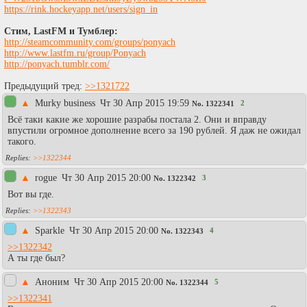
https://rink.hockeyapp.net/users/sign_in
Стим, LastFM и Тумблер:
http://steamcommunity.com/groups/ponyach
http://www.lastfm.ru/group/Ponyach
http://ponyach.tumblr.com/
Предыдущий тред:
>>1321722
▲
Murky business
Чт 30 Апр 2015 19:59
2
No.
1322341
Всё таки какие же хорошие разрабы постала 2. Они и вправду
впустили огромное дополнение всего за 190 рублей. Я даж не ожидал
такого.
>>1322344
▲
rogue
Чт 30 Апр 2015 20:00
3
No.
1322342
Вот вы где.
>>1322343
▲
Sparkle
Чт 30 Апр 2015 20:00
4
No.
1322343
>>1322342
А ты где был?
▲
Аноним
Чт 30 Апр 2015 20:00
5
No.
1322344
>>1322341