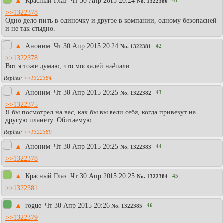
▲
Красный Глаз
Чт 30 Апр 2015 20:24
41
No.
1322380
>>1322378
Одно дело пить в одиночку и другое в компании, одному безопасней
и не так стыдно.
▲
Аноним
Чт 30 Апр 2015 20:24
42
No.
1322381
>>1322378
Вот я тоже думаю, что москалей на#пали.
>>1322384
▲
Аноним
Чт 30 Апр 2015 20:25
43
No.
1322382
>>1322375
Я бы посмотрел на вас, как бы вы вели себя, когда привезут на
другую планету. Обитаемую.
>>1322389
▲
Аноним
Чт 30 Апр 2015 20:25
44
No.
1322383
>>1322378
▲
Красный Глаз
Чт 30 Апр 2015 20:25
45
No.
1322384
>>1322381
▲
rogue
Чт 30 Апр 2015 20:26
46
No.
1322385
>>1322379