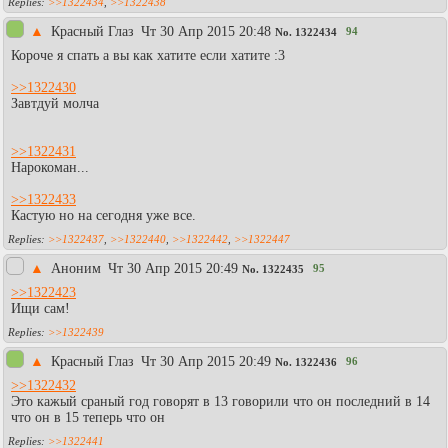
>>1322434
,
>>1322438
▲
Красный Глаз
Чт 30 Апр 2015 20:48
94
No.
1322434
Короче я спать а вы как хатите если хатите :3
>>1322430
Завтдуй молча
>>1322431
Нарокоман...
>>1322433
Кастую но на сегодня уже все.
>>1322437
,
>>1322440
,
>>1322442
,
>>1322447
▲
Аноним
Чт 30 Апр 2015 20:49
95
No.
1322435
>>1322423
Ищи сам!
>>1322439
▲
Красный Глаз
Чт 30 Апр 2015 20:49
96
No.
1322436
>>1322432
Это кажый сраный год говорят в 13 говорили что он последний в 14
что он в 15 теперь что он
>>1322441