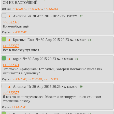
ОН НЕ НАСТОЯЩИЙ!
>>1322377
,
>>1322379
,
>>1322382
▲
Аноним
Чт 30 Апр 2015 20:23
37
No.
1322376
>>1322373
Кого-нибудь ещё.
>>1322387
▲
Красный Глаз
Чт 30 Апр 2015 20:23
38
No.
1322377
>>1322375
Все в повозку тут швея....
▲
rogue
Чт 30 Апр 2015 20:23
39
No.
1322378
>>1322371
Это точно Арморшай? Тот самый, который постоянно писал как
напивается в одиночку?
>>1322380
,
>>1322381
,
>>1322383
▲
Аноним
Чт 30 Апр 2015 20:23
40
No.
1322379
>>1322375
Я как-то не интересовался. Может и планирует, но он слишком
стесняшка походу.
>>1322385