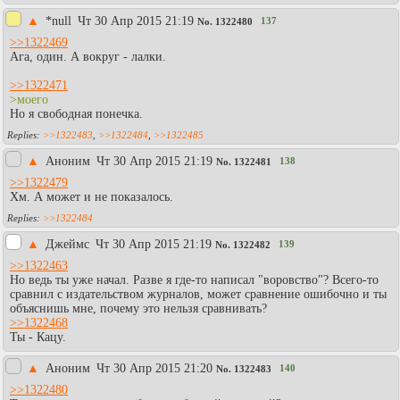
▲
*null
Чт 30 Апр 2015 21:19
137
No.
1322480
>>1322469
Ага, один. А вокруг - лалки.
>>1322471
>моего
Но я свободная понечка.
>>1322483
,
>>1322484
,
>>1322485
▲
Аноним
Чт 30 Апр 2015 21:19
138
No.
1322481
>>1322479
Хм. А может и не показалось.
>>1322484
▲
Джеймс
Чт 30 Апр 2015 21:19
139
No.
1322482
>>1322463
Но ведь ты уже начал. Разве я где-то написал "воровство"? Всего-то
сравнил с издательством журналов, может сравнение ошибочно и ты
объяснишь мне, почему это нельзя сравнивать?
>>1322468
Ты - Кацу.
▲
Аноним
Чт 30 Апр 2015 21:20
140
No.
1322483
>>1322480