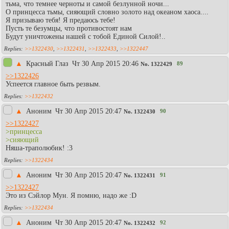
тьма, что темнее черноты и самой безлунной ночи...
О принцесса тьмы, сияющий словно золото над океаном хаоса....
Я призываю тебя! Я предаюсь тебе!
Пусть те безумцы, что противостоят нам
Будут уничтожены нашей с тобой Единой Силой!..
>>1322430
,
>>1322431
,
>>1322433
,
>>1322447
▲
Красный Глаз
Чт 30 Апр 2015 20:46
89
No.
1322429
>>1322426
Успеется главное быть резвым.
>>1322432
▲
Аноним
Чт 30 Апр 2015 20:47
90
No.
1322430
>>1322427
>принцесса
>сияющий
Няша-траполюбик! :3
>>1322434
▲
Аноним
Чт 30 Апр 2015 20:47
91
No.
1322431
>>1322427
Это из Сэйлор Мун. Я помню, надо же :D
>>1322434
▲
Аноним
Чт 30 Апр 2015 20:47
92
No.
1322432