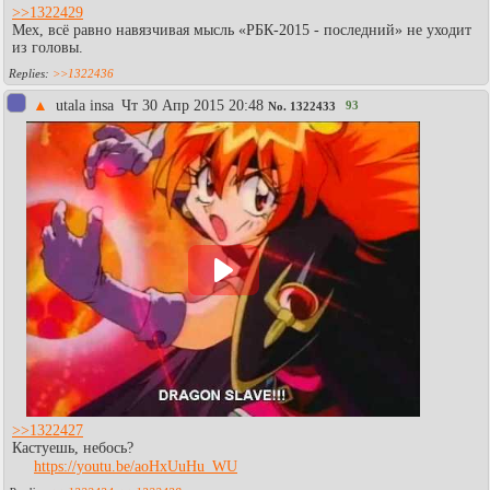
>>1322429
Мех, всё равно навязчивая мысль «РБК-2015 - последний» не уходит
из головы.
>>1322436
▲
utala insa
Чт 30 Апр 2015 20:48
93
No.
1322433
>>1322427
Кастуешь, небось?
https://youtu.be/aoHxUuHu_WU