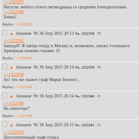
>>1322355
Нагугли любого голого мелкодрыща со среднеми блондипатлами.
>>1322354
Хикка!
>>1322362
▲
Аноним
Чт 30 Апр 2015 20:13
19
No.
1322358
>>1322355
Завидуй! Я завтра поеду в Москву и, возможно, увижу голенького
Арморшая своими глазами :D
>>1322360
▲
Аноним
Чт 30 Апр 2015 20:14
20
No.
1322359
>>1322354
Ах! что же скажет граф Марки Бизнесс...
>>1322361
▲
Аноним
Чт 30 Апр 2015 20:14
21
No.
1322360
>>1322358
На святогоре?
>>1322366
▲
Аноним
Чт 30 Апр 2015 20:15
22
No.
1322361
>>1322359
Достопочтенный граф сгорел.