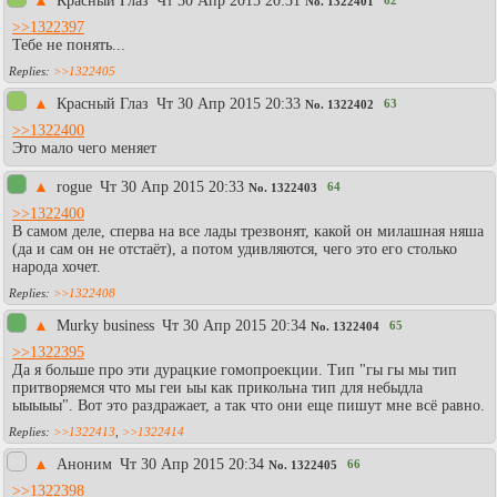
▲
Красный Глаз
Чт 30 Апр 2015 20:31
62
No.
1322401
>>1322397
Тебе не понять...
>>1322405
▲
Красный Глаз
Чт 30 Апр 2015 20:33
63
No.
1322402
>>1322400
Это мало чего меняет
▲
rogue
Чт 30 Апр 2015 20:33
64
No.
1322403
>>1322400
В самом деле, сперва на все лады трезвонят, какой он милашная няша
(да и сам он не отстаёт), а потом удивляются, чего это его столько
народа хочет.
>>1322408
▲
Murky business
Чт 30 Апр 2015 20:34
65
No.
1322404
>>1322395
Да я больше про эти дурацкие гомопроекции. Тип "гы гы мы тип
притворяемся что мы геи ыы как прикольна тип для небыдла
ыыыыы". Вот это раздражает, а так что они еще пишут мне всё равно.
>>1322413
,
>>1322414
▲
Аноним
Чт 30 Апр 2015 20:34
66
No.
1322405
>>1322398