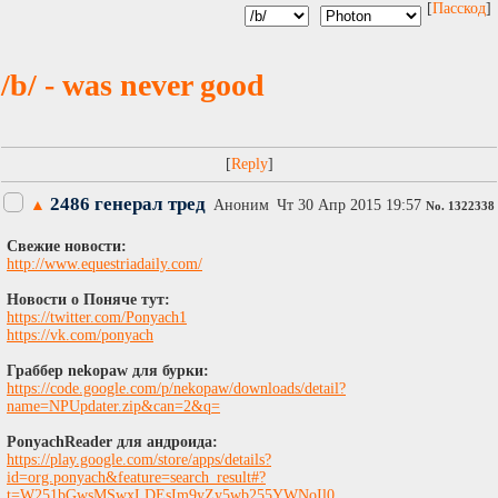
[
Пасскод
]
/b/ - was never good
[
]
2486 генерал тред
▲
Аноним
Чт 30 Апр 2015 19:57
No.
1322338
Свежие новости:
http://www.equestriadaily.com/
Новости о Поняче тут:
https://twitter.com/Ponyach1
https://vk.com/ponyach
Граббер nekopaw для бурки:
https://code.google.com/p/nekopaw/downloads/detail?
name=NPUpdater.zip&can=2&q=
PonyachReader для андроида:
https://play.google.com/store/apps/details?
id=org.ponyach&feature=search_result#?
t=W251bGwsMSwxLDEsIm9yZy5wb255YWNoIl0