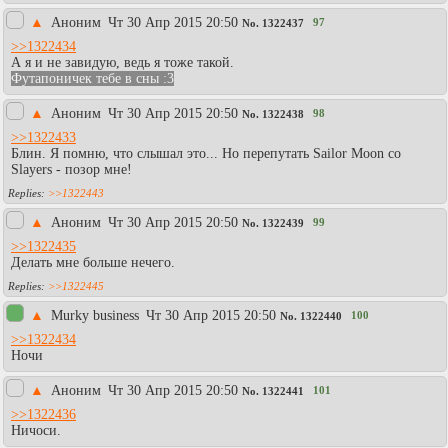
▲
Аноним
Чт 30 Апр 2015 20:50
97
No.
1322437
>>1322434
А я и не завидую, ведь я тоже такой.
Футапоничек тебе в сны :3
▲
Аноним
Чт 30 Апр 2015 20:50
98
No.
1322438
>>1322433
Блин. Я помню, что слышал это... Но перепутать Sailor Moon со
Slayers - позор мне!
>>1322443
▲
Аноним
Чт 30 Апр 2015 20:50
99
No.
1322439
>>1322435
Делать мне больше нечего.
>>1322445
▲
Murky business
Чт 30 Апр 2015 20:50
100
No.
1322440
>>1322434
Ночи
▲
Аноним
Чт 30 Апр 2015 20:50
101
No.
1322441
>>1322436
Ничоси.