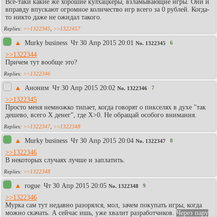
Все-таки какие же хорошие кулхацкеры, взламывающие игры. Они и
вправду впускают огромное количество игр всего за 0 рублей. Когда-
то никто даже не ожидал такого.
>>1322345
,
>>1322457
▲
Murky business
Чт 30 Апр 2015 20:01
6
No.
1322345
>>1322344
Причем тут вообще это?
>>1322346
▲
Аноним
Чт 30 Апр 2015 20:02
7
No.
1322346
>>1322345
Просто меня немножко типает, когда говорят о пикселях в духе "так
дешево, всего Х денег", где Х>0. Не обращай особого внимания.
>>1322347
,
>>1322348
▲
Murky business
Чт 30 Апр 2015 20:04
8
No.
1322347
>>1322346
В некоторых случаях лучше и заплатить.
>>1322348
▲
rogue
Чт 30 Апр 2015 20:05
9
No.
1322348
>>1322346
Мурка сам тут недавно разорялся, мол, зачем покупать игры, когда
можно скачать. А сейчас ишь, уже хвалит разработчиков.
Через пару