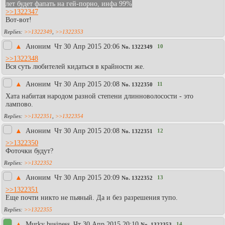
лет будет фапать на гей-порно, инфа 99%
>>1322347
Вот-вот!
>>1322349
,
>>1322353
▲
Аноним
Чт 30 Апр 2015 20:06
10
No.
1322349
>>1322348
Вся суть любителей кидаться в крайности же.
▲
Аноним
Чт 30 Апр 2015 20:08
11
No.
1322350
Хата набитая народом разной степени длинноволосости - это
лампово.
>>1322351
,
>>1322354
▲
Аноним
Чт 30 Апр 2015 20:08
12
No.
1322351
>>1322350
Фоточки будут?
>>1322352
▲
Аноним
Чт 30 Апр 2015 20:09
13
No.
1322352
>>1322351
Еще почти никто не пьяный. Да и без разрешения тупо.
>>1322355
▲
Murky business
Чт 30 Апр 2015 20:10
14
No.
1322353