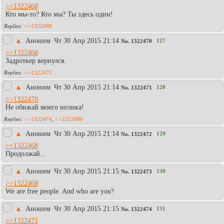
>>1322468
Кто мы-то? Кто мы? Ты здесь один!
>>1322480
▲
Аноним
Чт 30 Апр 2015 21:14
127
No.
1322470
>>1322468
Задроткер вернулся.
>>1322471
▲
Аноним
Чт 30 Апр 2015 21:14
128
No.
1322471
>>1322470
Не обижай моего нолика!
>>1322474
,
>>1322480
▲
Аноним
Чт 30 Апр 2015 21:14
129
No.
1322472
>>1322468
Продолжай...
▲
Аноним
Чт 30 Апр 2015 21:15
130
No.
1322473
>>1322468
We are free people. And who are you?
▲
Аноним
Чт 30 Апр 2015 21:15
131
No.
1322474
>>1322471