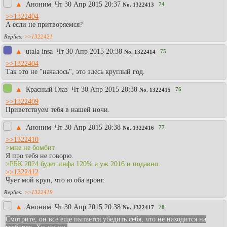
▲
Аноним
Чт 30 Апр 2015 20:37
74
No.
1322413
>>1322404
А если не притворяемся?
>>1322421
▲
utala insa
Чт 30 Апр 2015 20:38
75
No.
1322414
>>1322404
Так это не "началось", это здесь круглый год.
▲
Красный Глаз
Чт 30 Апр 2015 20:38
76
No.
1322415
>>1322409
Приветствуем тебя в нашей ночи.
▲
Аноним
Чт 30 Апр 2015 20:38
77
No.
1322416
>>1322410
>мне не бомбит
Я про тебя не говорю.
>РБК 2024 будет инфа 120% а уж 2016 и подавно.
>>1322412
Чует мой круп, что ю оба вронг.
>>1322419
▲
Аноним
Чт 30 Апр 2015 20:38
78
No.
1322417
Смотрите, он все еще пытается убедить себя, что не находится на