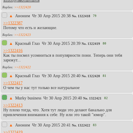
гееборде. Хи-хи-хи.
>>1322420
▲
Аноним
Чт 30 Апр 2015 20:38
79
No.
1322418
>>1322387
Потому что есть и желающие.
>>1322423
▲
Красный Глаз
Чт 30 Апр 2015 20:39
80
No.
1322419
>>1322416
Как ты посмел усомниться в популярности пони. Теперь они тебя
зарежут...
>>1322422
▲
Красный Глаз
Чт 30 Апр 2015 20:40
81
No.
1322420
>>1322417
О чем ты у нас тут только все натуральное
▲
Murky business
Чт 30 Апр 2015 20:40
82
No.
1322421
>>1322413
Ну плохо тогда, что. Хотя тут люди это делают банально для
привлечения внимания к себе. Ну или это такой "юмор".
▲
Аноним
Чт 30 Апр 2015 20:41
83
No.
1322422
>>1322419