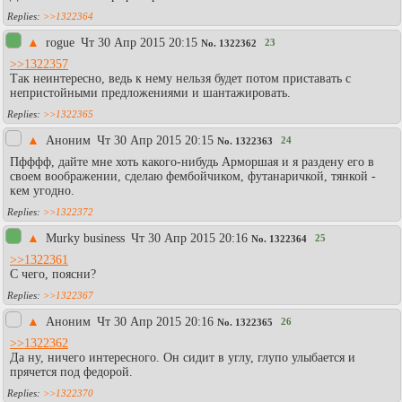
>>1322364
▲
rogue
Чт 30 Апр 2015 20:15
23
No.
1322362
>>1322357
Так неинтересно, ведь к нему нельзя будет потом приставать с
непристойными предложениями и шантажировать.
>>1322365
▲
Аноним
Чт 30 Апр 2015 20:15
24
No.
1322363
Пфффф, дайте мне хоть какого-нибудь Арморшая и я раздену его в
своем воображении, сделаю фембойчиком, футанаричкой, тянкой -
кем угодно.
>>1322372
▲
Murky business
Чт 30 Апр 2015 20:16
25
No.
1322364
>>1322361
С чего, поясни?
>>1322367
▲
Аноним
Чт 30 Апр 2015 20:16
26
No.
1322365
>>1322362
Да ну, ничего интересного. Он сидит в углу, глупо улыбается и
прячется под федорой.
>>1322370