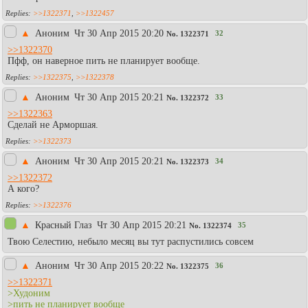
>>1322371
,
>>1322457
▲
Аноним
Чт 30 Апр 2015 20:20
32
No.
1322371
>>1322370
Пфф, он наверное пить не планирует вообще.
>>1322375
,
>>1322378
▲
Аноним
Чт 30 Апр 2015 20:21
33
No.
1322372
>>1322363
Сделай не Арморшая.
>>1322373
▲
Аноним
Чт 30 Апр 2015 20:21
34
No.
1322373
>>1322372
А кого?
>>1322376
▲
Красный Глаз
Чт 30 Апр 2015 20:21
35
No.
1322374
Твою Селестию, небыло месяц вы тут распустились совсем
▲
Аноним
Чт 30 Апр 2015 20:22
36
No.
1322375
>>1322371
>Худоним
>пить не планирует вообще