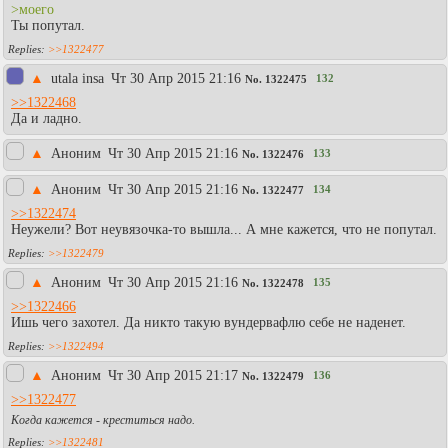
>моего
Ты попутал.
>>1322477
▲
utala insa
Чт 30 Апр 2015 21:16
132
No.
1322475
>>1322468
Да и ладно.
▲
Аноним
Чт 30 Апр 2015 21:16
133
No.
1322476
▲
Аноним
Чт 30 Апр 2015 21:16
134
No.
1322477
>>1322474
Неужели? Вот неувязочка-то вышла... А мне кажется, что не попутал.
>>1322479
▲
Аноним
Чт 30 Апр 2015 21:16
135
No.
1322478
>>1322466
Ишь чего захотел. Да никто такую вундервафлю себе не наденет.
>>1322494
▲
Аноним
Чт 30 Апр 2015 21:17
136
No.
1322479
>>1322477
Когда кажется - креститься надо.
>>1322481