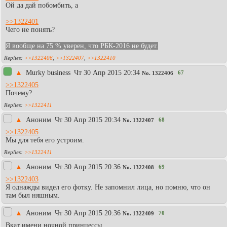
Ой да дай побомбить, а
>>1322401
Чего не понять?
Я вообще на 75 % уверен, что РБК-2016 не будет.
>>1322406
,
>>1322407
,
>>1322410
▲
Murky business
Чт 30 Апр 2015 20:34
67
No.
1322406
>>1322405
Почему?
>>1322411
▲
Аноним
Чт 30 Апр 2015 20:34
68
No.
1322407
>>1322405
Мы для тебя его устроим.
>>1322411
▲
Аноним
Чт 30 Апр 2015 20:36
69
No.
1322408
>>1322403
Я однажды видел его фотку. Не запомнил лица, но помню, что он
там был няшным.
▲
Аноним
Чт 30 Апр 2015 20:36
70
No.
1322409
Вкат имени ночной принцессы.