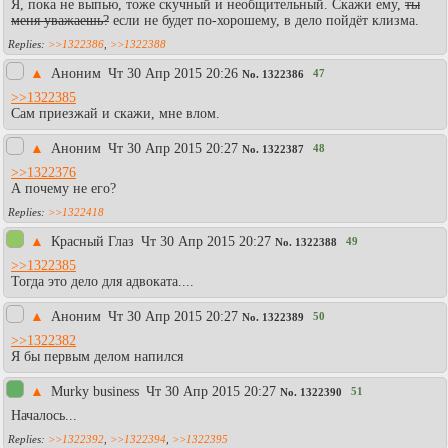
Я, пока не выпью, тоже скучный и необщительный. Скажи ему,
ты
меня уважаешь?
если не будет по-хорошему, в дело пойдёт клизма.
>>1322386
,
>>1322388
▲
Аноним
Чт 30 Апр 2015 20:26
47
No.
1322386
>>1322385
Сам приезжай и скажи, мне влом.
▲
Аноним
Чт 30 Апр 2015 20:27
48
No.
1322387
>>1322376
А почему не его?
>>1322418
▲
Красный Глаз
Чт 30 Апр 2015 20:27
49
No.
1322388
>>1322385
Тогда это дело для адвоката....
▲
Аноним
Чт 30 Апр 2015 20:27
50
No.
1322389
>>1322382
Я бы первым делом напился
▲
Murky business
Чт 30 Апр 2015 20:27
51
No.
1322390
Началось...
>>1322392
,
>>1322394
,
>>1322395