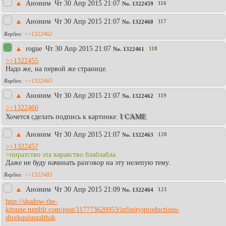
▲
Аноним
Чт 30 Апр 2015 21:07
116
No.
1322459
▲
Аноним
Чт 30 Апр 2015 21:07
117
No.
1322460
>>1322462
▲
rogue
Чт 30 Апр 2015 21:07
118
No.
1322461
>>1322455
Надо же, на первой же странице.
>>1322465
▲
Аноним
Чт 30 Апр 2015 21:07
119
No.
1322462
>>1322460
I CAME
Хочется сделать подпись к картинке:
▲
Аноним
Чт 30 Апр 2015 21:07
120
No.
1322463
>>1322457
>пиратство эта варавство блаблабла
Даже не буду начинать разговор на эту нелепую тему.
>>1322482
▲
Аноним
Чт 30 Апр 2015 21:09
121
No.
1322464
http://shadow-the-
kitsune.tumblr.com/post/117773620953/infinitysproductions-
shrekquiuszahhak