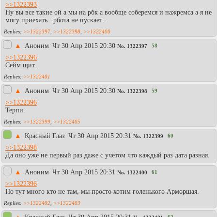
>>1322393
Ну вы все такие ой а мы на рбк а вообще соберемся и нажремса а я не
могу приехать...рбота не пускает...
>>1322397
,
>>1322398
,
>>1322400
▲
Аноним
Чт 30 Апр 2015 20:30
58
No.
1322397
>>1322396
Сейм щит.
>>1322401
▲
Аноним
Чт 30 Апр 2015 20:30
59
No.
1322398
>>1322396
Терпи.
>>1322399
,
>>1322405
▲
Красный Глаз
Чт 30 Апр 2015 20:31
60
No.
1322399
>>1322398
Да оно уже не первый раз даже с учетом что каждый раз дата разная.
▲
Аноним
Чт 30 Апр 2015 20:31
61
No.
1322400
>>1322396
Но тут много кто не там
, мы просто хотим голенького Арморшая
.
>>1322402
,
>>1322403