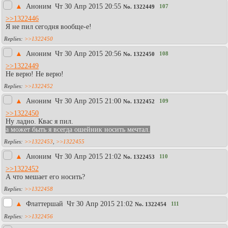
▲
Аноним
Чт 30 Апр 2015 20:55
107
No.
1322449
>>1322446
Я не пил сегодня вообще-е!
>>1322450
▲
Аноним
Чт 30 Апр 2015 20:56
108
No.
1322450
>>1322449
Не верю! Не верю!
>>1322452
▲
Аноним
Чт 30 Апр 2015 21:00
109
No.
1322452
>>1322450
Ну ладно. Квас я пил.
а может быть я всегда ошейник носить мечтал.
>>1322453
,
>>1322455
▲
Аноним
Чт 30 Апр 2015 21:02
110
No.
1322453
>>1322452
А что мешает его носить?
>>1322458
▲
Флаттершай
Чт 30 Апр 2015 21:02
111
No.
1322454
>>1322456