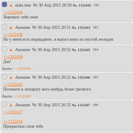
▲
utala insa
Чт 30 Апр 2015 20:50
102
No.
1322442
>>1322434
Хороших тебе снов
▲
Аноним
Чт 30 Апр 2015 20:51
103
No.
1322443
>>1322438
Но у меня есть оправдание, я выпил вина на пустой желудок
▲
Аноним
Чт 30 Апр 2015 20:52
104
No.
1322445
>>1322439
Даа!
>>1322446
▲
Аноним
Чт 30 Апр 2015 20:52
105
No.
1322446
>>1322445
Позовите к аппарату кого-нибудь более трезвого.
>>1322449
▲
Аноним
Чт 30 Апр 2015 20:52
106
No.
1322447
>>1322427
>>1322434
Прекрасных снов тебе.