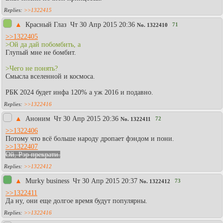
>>1322415
▲
Красный Глаз
Чт 30 Апр 2015 20:36
71
No.
1322410
>>1322405
>Ой да дай побомбить, а
Глупый мне не бомбит.
>Чего не понять?
Смысла вселенной и космоса.
РБК 2024 будет инфа 120% а уж 2016 и подавно.
>>1322416
▲
Аноним
Чт 30 Апр 2015 20:36
72
No.
1322411
>>1322406
Потому что всё больше народу дропает фэндом и пони.
>>1322407
Ой, Рэр прекрати.
>>1322412
▲
Murky business
Чт 30 Апр 2015 20:37
73
No.
1322412
>>1322411
Да ну, они еще долгое время будут популярны.
>>1322416