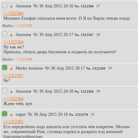
▲
Аноним
Чт 30 Апр 2015 20:16
27
No.
1322366
>>1322360
Москвич Епифан отказался меня везти :D Я на Чирли теперь поеду
>>1322369
▲
Аноним
Чт 30 Апр 2015 20:17
28
No.
1322367
>>1322364
Ну как же?
Приехать, облить дверь бензином и поджечь не получается?
>>1322368
▲
Murky business
Чт 30 Апр 2015 20:17
29
No.
1322368
>>1322367
Че?
▲
Аноним
Чт 30 Апр 2015 20:18
30
No.
1322369
>>1322366
Ждем тебя, крч.
▲
rogue
Чт 30 Апр 2015 20:18
31
No.
1322370
>>1322365
Его определённо надо напоить или угостить чем покрепче. Москва
же, современный Рим, столица порока и разврата под внешней
благопристойностью.