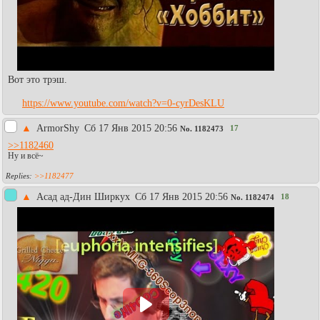
Вот это трэш.
https://www.youtube.com/watch?v=0-cyrDesKLU
▲
АrmorShy
Сб 17 Янв 2015 20:56
17
No.
1182473
>>1182460
Ну и всё~
>>1182477
▲
Асад ад-Дин Ширкух
Сб 17 Янв 2015 20:56
18
No.
1182474