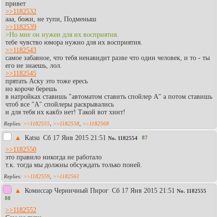
привет
>>1182532
ааа, божи, не тупи, Подменыш
>>1182539
>Но мне он нужен для их восприятия.
тебе чувство юмора нужно для их восприятия.
>>1182543
самое забавное, что тебя ненавидит разве что один человек, и то - ты
его не знаешь, лол.
>>1182545
прятать Аску это тоже ересь
но короче берешь
в натройках ставишь "автоматом ставить спойлер А" а потом ставишь
чтоб все "А" спойлеры раскрывались
и для тебя их какбэ нет! Такой вот хинт!
>>1182555
,
>>1182558
,
>>1182568
▲
Каtsu
Сб 17 Янв 2015 21:51
87
No.
1182554
>>1182550
это правило никогда не работало
т.к. тогда мы должны обсуждать только поней.
>>1182559
,
>>1182561
▲
Комиссар Черничный Пирог
Сб 17 Янв 2015 21:51
No.
1182555
88
>>1182552