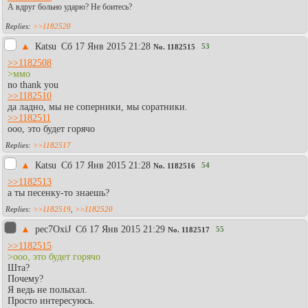
А вдруг больно ударю? Не боитесь?
>>1182520
▲
Каtsu
Сб 17 Янв 2015 21:28
53
No.
1182515
>>1182508
>ммо
no thank you
>>1182510
да ладно, мы не соперники, мы соратники.
>>1182511
ооо, это будет горячо
>>1182517
▲
Каtsu
Сб 17 Янв 2015 21:28
54
No.
1182516
>>1182513
а ты песенку-то знаешь?
>>1182519
,
>>1182520
▲
pec7OxiJ
Сб 17 Янв 2015 21:29
55
No.
1182517
>>1182515
>ооо, это будет горячо
Шта?
Почему?
Я ведь не полыхал.
Просто интересуюсь.