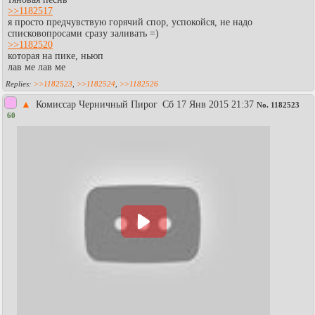
>>1182517
я просто предчувствую горячий спор, успокойся, не надо
списковопросами сразу заливать =)
>>1182520
которая на пике, ньюп
лав ме лав ме
>>1182523
,
>>1182524
,
>>1182526
▲
Комиссар Черничный Пирог
Сб 17 Янв 2015 21:37
No.
1182523
60