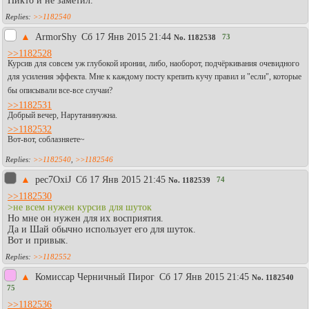
Никто и не заметил.
>>1182540
▲
АrmorShy
Сб 17 Янв 2015 21:44
73
No.
1182538
>>1182528
Курсив для совсем уж глубокой иронии, либо, наоборот, подчёркивания очевидного
для усиления эффекта. Мне к каждому посту крепить кучу правил и "если", которые
бы описывали все-все случаи?
>>1182531
Добрый вечер, Нарутанинужна.
>>1182532
Вот-вот, соблазняете~
>>1182540
,
>>1182546
▲
pec7OxiJ
Сб 17 Янв 2015 21:45
74
No.
1182539
>>1182530
>не всем нужен курсив для шуток
Но мне он нужен для их восприятия.
Да и Шай обычно использует его для шуток.
Вот и привык.
>>1182552
▲
Комиссар Черничный Пирог
Сб 17 Янв 2015 21:45
No.
1182540
75
>>1182536