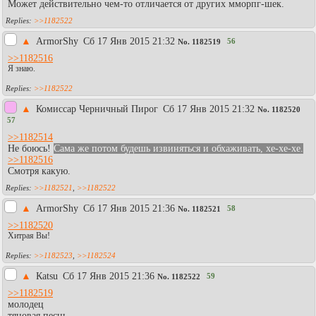
Может действительно чем-то отличается от других мморпг-шек.
>>1182522
▲
АrmorShy
Сб 17 Янв 2015 21:32
56
No.
1182519
>>1182516
Я знаю.
>>1182522
▲
Комиссар Черничный Пирог
Сб 17 Янв 2015 21:32
No.
1182520
57
>>1182514
Не боюсь!
Сама же потом будешь извиняться и обхаживать, хе-хе-хе.
>>1182516
Смотря какую.
>>1182521
,
>>1182522
▲
АrmorShy
Сб 17 Янв 2015 21:36
58
No.
1182521
>>1182520
Хитрая Вы!
>>1182523
,
>>1182524
▲
Каtsu
Сб 17 Янв 2015 21:36
59
No.
1182522
>>1182519
молодец
тяновая песнь