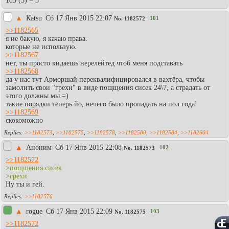
1d3 (3) = 3
▲
Каtsu
Сб 17 Янв 2015 22:07
101
No.
1182572
>>1182565
я не бакую, я качаю права.
которые не использую.
>>1182567
нет, ты просто кидаешь нерелейтед чтоб меня подставать
>>1182568
да у нас тут Арморшай переквалифицировался в вахтёра, чтобы
замолить свои "грехи" в виде пощщения сисек 24\7, а страдать от
этого должны мы =)
такие порядки теперь йо, нечего было пропадать на пол года!
>>1182569
скокоможно
>>1182573
,
>>1182575
,
>>1182578
,
>>1182580
,
>>1182584
,
>>1182604
▲
Аноним
Сб 17 Янв 2015 22:08
102
No.
1182573
>>1182572
>пощщения сисек
>грехи
Ну ты и гей.
>>1182576
▲
rogue
Сб 17 Янв 2015 22:09
103
No.
1182575
>>1182572