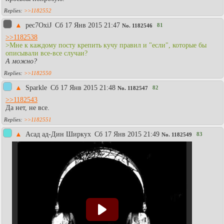
>>1182552
▲
pec7OxiJ
Сб 17 Янв 2015 21:47
81
No.
1182546
>>1182538
>Мне к каждому посту крепить кучу правил и "если", которые бы
описывали все-все случаи?
А можно?
>>1182550
▲
Sparkle
Сб 17 Янв 2015 21:48
82
No.
1182547
>>1182543
Да нет, не все.
>>1182551
▲
Асад ад-Дин Ширкух
Сб 17 Янв 2015 21:49
83
No.
1182549