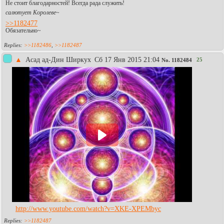
Не стоит благодарностей! Всегда рада служить!
салютует Королеве
~
>>1182477
Обязательно~
>>1182486
,
>>1182487
▲
Асад ад-Дин Ширкух
Сб 17 Янв 2015 21:04
25
No.
1182484
http://www.youtube.com/watch?v=XKE-XPEMbyc
>>1182487