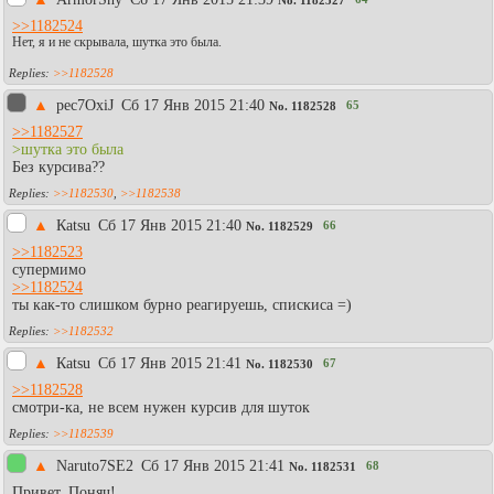
No.
1182527
>>1182524
Нет, я и не скрывала, шутка это была.
>>1182528
▲
pec7OxiJ
Сб 17 Янв 2015 21:40
65
No.
1182528
>>1182527
>шутка это была
Без курсива??
>>1182530
,
>>1182538
▲
Каtsu
Сб 17 Янв 2015 21:40
66
No.
1182529
>>1182523
супермимо
>>1182524
ты как-то слишком бурно реагируешь, спискиса =)
>>1182532
▲
Каtsu
Сб 17 Янв 2015 21:41
67
No.
1182530
>>1182528
смотри-ка, не всем нужен курсив для шуток
>>1182539
▲
Naruto7SE2
Сб 17 Янв 2015 21:41
68
No.
1182531
Привет, Поняч!