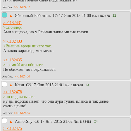
Ну и необязательно было подытоживать~
>>1182481
▲
Яблочный Работник
Сб 17 Янв 2015 21:00
22
No.
1182478
>>1182431
>Спойлер.
Ами нящечка, но у Рей-чан такие милые глазки.
>>1182433
>Внешне вроде ничего так.
А каков характер, моя мечта.
>>1182435
>время Усаги обижает
Не обижает, но подсказывает.
>>1182480
▲
Каtsu
Сб 17 Янв 2015 21:01
23
No.
1182480
>>1182478
>но подсказывает
ну да, подсказывает, что она дура тупая, плакса и так далее
очень ценно!
>>1182485
▲
АrmorShy
Сб 17 Янв 2015 21:02
24
No.
1182481
>>1182475