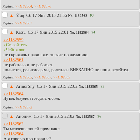
>>1182564
,
>>1182570
▲
ℒuη
Сб 17 Янв 2015 21:56
93
No.
1182562
>>1182567
▲
Каtsu
Сб 17 Янв 2015 22:01
94
No.
1182564
>>1182559
>Старайтесь
>Чейнжлог
не скрижаль правил же. значит по желанию.
>>1182561
не работало и не работает.
политота, религиосрачи, ролеплеи ВНЕЗАПНО не пони-релейтед.
>>1182565
,
>>1182567
,
>>1182569
▲
АrmorShy
Сб 17 Янв 2015 22:02
95
No.
1182565
>>1182564
Ну вот, бакуете, а говорите, что нет.
>>1182572
▲
Аноним
Сб 17 Янв 2015 22:02
96
No.
1182567
>>1182562
Ты меняешь поней прям как я.
>>1182564
А я говорю про правила?