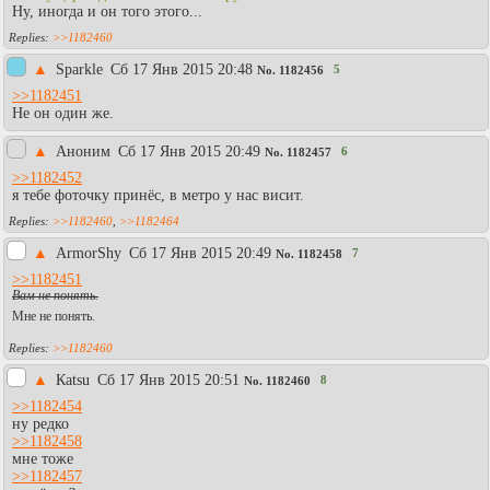
Ну, иногда и он того этого...
>>1182460
▲
Sparkle
Сб 17 Янв 2015 20:48
5
No.
1182456
>>1182451
Не он один же.
▲
Аноним
Сб 17 Янв 2015 20:49
6
No.
1182457
>>1182452
я тебе фоточку принёс, в метро у нас висит.
>>1182460
,
>>1182464
▲
АrmorShy
Сб 17 Янв 2015 20:49
7
No.
1182458
>>1182451
Вам не понять.
Мне не понять.
>>1182460
▲
Каtsu
Сб 17 Янв 2015 20:51
8
No.
1182460
>>1182454
ну редко
>>1182458
мне тоже
>>1182457