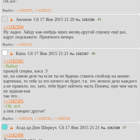
Ой, всё~
>>1182507
,
>>1182513
▲
Аноним
Сб 17 Янв 2015 21:20
45
No.
1182506
>>1182504
Ну ладно. Зайду как-нибудь через месяц-другой спрошу ещё раз,
вдруг подскажете. Приятного вечера.
>>1182513
▲
Каtsu
Сб 17 Янв 2015 21:21
46
No.
1182507
>>1182502
>Вайыу
прожуй сперва, киса :3
не, на самом деле ты если ты не будешь ставить спойлер на аниме-
картинки, то тебе за это ничего не будет, т.к. это личное дело каждого
а не правило, но, зато, тебя будет хейтить часть Поняча, при чем часть
не худшая-нья
так что...
>>1182505
>Ой, всё
а пик говорит другое!
>>1182510
,
>>1182545
,
>>1182550
▲
Асад ад-Дин Ширкух
Сб 17 Янв 2015 21:21
47
No.
1182508
>>1182498