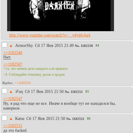
http://www.youtube.com/watch?v=__y4yd4-hg4
▲
АrmorShy
Сб 17 Янв 2015 21:49
84
No.
1182550
>>1182546
Ньет.
>>1182507
>т.к. это личное дело каждого а не правило
>4. Соблюдайте тематику досок и тредов.
>>1182554
▲
ℒuη
Сб 17 Янв 2015 21:50
85
No.
1182551
>>1182547
Ну, я рад что еще не все. Иначе я вообще тут не находился бы,
наверное.
▲
Каtsu
Сб 17 Янв 2015 21:50
86
No.
1182552
>>1182531
да это fucked.