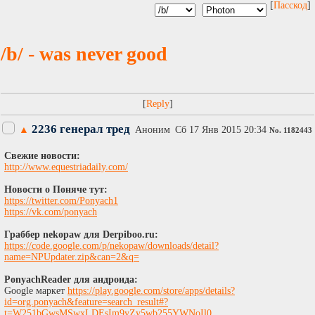
[
Пасскод
]
/b/ - was never good
[
]
2236 генерал тред
▲
Аноним
Сб 17 Янв 2015 20:34
No.
1182443
Свежие новости:
http://www.equestriadaily.com/
Новости о Поняче тут:
https://twitter.com/Ponyach1
https://vk.com/ponyach
Граббер nekopaw для Derpiboo.ru:
https://code.google.com/p/nekopaw/downloads/detail?
name=NPUpdater.zip&can=2&q=
PonyachReader для андроида:
Google маркет
https://play.google.com/store/apps/details?
id=org.ponyach&feature=search_result#?
t=W251bGwsMSwxLDEsIm9yZy5wb255YWNoIl0