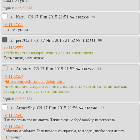
Сам не тупи.
>>1182556
▲
Каtsu
Сб 17 Янв 2015 21:51
89
No.
1182556
>>1182555
я и не туплю.
▲
pec7OxiJ
Сб 17 Янв 2015 21:52
90
No.
1182558
>>1182552
>тебе чувство юмора нужно для их восприятия.
Есть такое, немножко.
▲
Аноним
Сб 17 Янв 2015 21:52
91
No.
1182559
>>1182554
>
http://ponyach.ru/changelog.html
>поминание: Старайтесь не использовать картинки из аниме как
аватарки, у нас всё таки понидоска
>>1182564
▲
АrmorShy
Сб 17 Янв 2015 21:56
92
No.
1182561
>>1182543
Я не говорила про ненависть. Таких людей
с борд
вообще не встречала.
>>1182554
Работало и работает. Если плохо и со скрипом, то я здесь, чтобы всем лепить
"Спойлер"
.