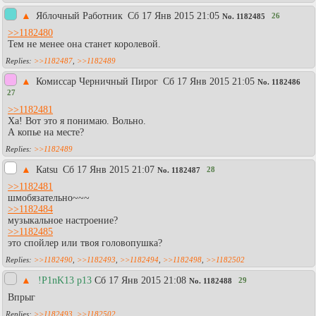
▲
Яблочный Работник
Сб 17 Янв 2015 21:05
26
No.
1182485
>>1182480
Тем не менее она станет королевой.
>>1182487
,
>>1182489
▲
Комиссар Черничный Пирог
Сб 17 Янв 2015 21:05
No.
1182486
27
>>1182481
Ха! Вот это я понимаю. Вольно.
А копье на месте?
>>1182489
▲
Каtsu
Сб 17 Янв 2015 21:07
28
No.
1182487
>>1182481
шмобязательно~~~
>>1182484
музыкальное настроение?
>>1182485
это спойлер или твоя головопушка?
>>1182490
,
>>1182493
,
>>1182494
,
>>1182498
,
>>1182502
▲
!P1nK13 p13
Сб 17 Янв 2015 21:08
29
No.
1182488
Впрыг
>>1182493
,
>>1182502