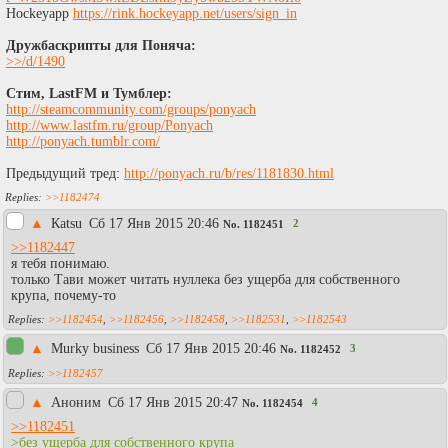
Hockeyapp
https://rink.hockeyapp.net/users/sign_in
Дружбаскрипты для Поняча:
>>/d/1490
Стим, LastFM и Тумблер:
http://steamcommunity.com/groups/ponyach
http://www.lastfm.ru/group/Ponyach
http://ponyach.tumblr.com/
Предыдущий тред:
http://ponyach.ru/b/res/1181830.html
>>1182474
▲
Каtsu
Сб 17 Янв 2015 20:46
2
No.
1182451
>>1182447
я тебя понимаю.
только Тави может читать нуллека без ущерба для собственного
крупа, почему-то
>>1182454
,
>>1182456
,
>>1182458
,
>>1182531
,
>>1182543
▲
Murky business
Сб 17 Янв 2015 20:46
3
No.
1182452
>>1182457
▲
Аноним
Сб 17 Янв 2015 20:47
4
No.
1182454
>>1182451
>без ущерба для собственного крупа