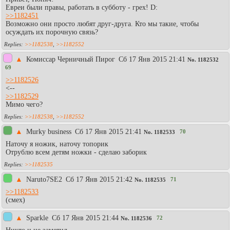
Евреи были правы, работать в субботу - грех! D:
>>1182451
Возможно они просто любят друг-друга. Кто мы такие, чтобы
осуждать их порочную связь?
>>1182538
,
>>1182552
▲
Комиссар Черничный Пирог
Сб 17 Янв 2015 21:41
No.
1182532
69
>>1182526
<--
>>1182529
Мимо чего?
>>1182538
,
>>1182552
▲
Murky business
Сб 17 Янв 2015 21:41
70
No.
1182533
Наточу я ножик, наточу топорик
Отрублю всем детям ножки - сделаю заборик
>>1182535
▲
Naruto7SE2
Сб 17 Янв 2015 21:42
71
No.
1182535
>>1182533
(смех)
▲
Sparkle
Сб 17 Янв 2015 21:44
72
No.
1182536