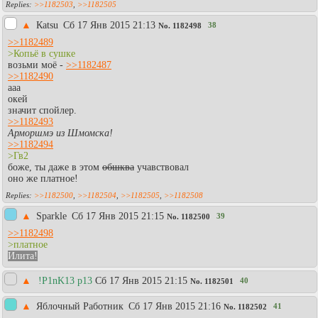
>>1182503
,
>>1182505
▲
Каtsu
Сб 17 Янв 2015 21:13
38
No.
1182498
>>1182489
>Копьё в сушке
возьми моё -
>>1182487
>>1182490
ааа
окей
значит спойлер.
>>1182493
Арморшмэ из Шмомска!
>>1182494
>Гв2
боже, ты даже в этом
обшква
учавствовал
оно же платное!
>>1182500
,
>>1182504
,
>>1182505
,
>>1182508
▲
Sparkle
Сб 17 Янв 2015 21:15
39
No.
1182500
>>1182498
>платное
Илита!
▲
!P1nK13 p13
Сб 17 Янв 2015 21:15
40
No.
1182501
▲
Яблочный Работник
Сб 17 Янв 2015 21:16
41
No.
1182502