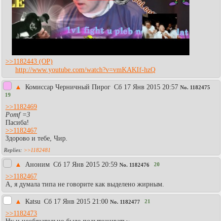
>>1182443
http://www.youtube.com/watch?v=vmKAKIf-hzQ
▲
Комиссар Черничный Пирог
Сб 17 Янв 2015 20:57
No.
1182475
19
>>1182469
Pomf =3
Пасиба!
>>1182467
Здорово и тебе, Чир.
>>1182481
▲
Аноним
Сб 17 Янв 2015 20:59
20
No.
1182476
>>1182467
А, я думала типа не говорите как выделено жирным.
▲
Каtsu
Сб 17 Янв 2015 21:00
21
No.
1182477
>>1182473