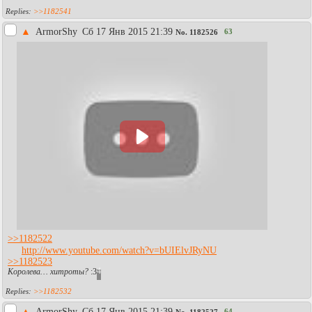
>>1182541
▲
АrmorShy
Сб 17 Янв 2015 21:39
63
No.
1182526
>>1182522
http://www.youtube.com/watch?v=bUIElvJRyNU
>>1182523
Королева… хитроты?
:3
4
>>1182532
▲
АrmorShy
Сб 17 Янв 2015 21:39
64