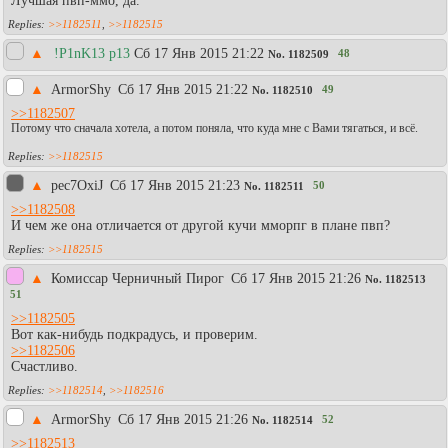
Лучшая пвп-ммо, да.
>>1182511
,
>>1182515
▲
!P1nK13 p13
Сб 17 Янв 2015 21:22
48
No.
1182509
▲
АrmorShy
Сб 17 Янв 2015 21:22
49
No.
1182510
>>1182507
Потому что сначала хотела, а потом поняла, что куда мне с Вами тягаться, и всё.
>>1182515
▲
pec7OxiJ
Сб 17 Янв 2015 21:23
50
No.
1182511
>>1182508
И чем же она отличается от другой кучи мморпг в плане пвп?
>>1182515
▲
Комиссар Черничный Пирог
Сб 17 Янв 2015 21:26
No.
1182513
51
>>1182505
Вот как-нибудь подкрадусь, и проверим.
>>1182506
Счастливо.
>>1182514
,
>>1182516
▲
АrmorShy
Сб 17 Янв 2015 21:26
52
No.
1182514
>>1182513