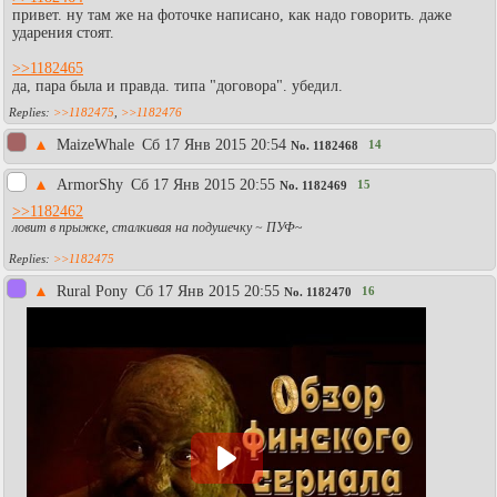
привет. ну там же на фоточке написано, как надо говорить. даже
ударения стоят.
>>1182465
да, пара была и правда. типа "договора". убедил.
>>1182475
,
>>1182476
▲
MaizeWhale
Сб 17 Янв 2015 20:54
14
No.
1182468
▲
АrmorShy
Сб 17 Янв 2015 20:55
15
No.
1182469
>>1182462
ловит в прыжке, сталкивая на подушечку ~
ПУФ
~
>>1182475
▲
Rural Pony
Сб 17 Янв 2015 20:55
16
No.
1182470