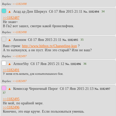
>>1182498
▲
Асад ад-Дин Ширкух
Сб 17 Янв 2015 21:11
34
No.
1182494
>>1182487
Не знаю~
В Гв2 вот зашел, смотри какой бронелифчик.
>>1182498
▲
Аноним
Сб 17 Янв 2015 21:11
35
No.
1182495
Ваш стрим:
http://www.hitbox.tv/Changeling-kun
?
А то наткнулся, а он пуст. Или это старый? Или не ваш?
>>1182497
▲
АrmorShy
Сб 17 Янв 2015 21:12
36
No.
1182496
>>1182491
У меня есть копыта, для
копытопашного
боя.
>>1182497
▲
Комиссар Черничный Пирог
Сб 17 Янв 2015 21:13
No.
1182497
37
>>1182495
Не мой, по крайней мере.
>>1182496
Конечно, это еще круче. Если пользоваться умеешь.