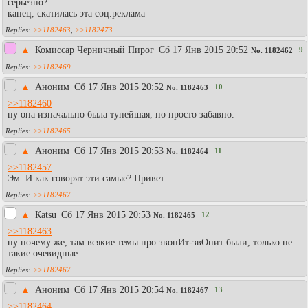
серьёзно?
капец, скатилась эта соц.реклама
>>1182463
,
>>1182473
▲
Комиссар Черничный Пирог
Сб 17 Янв 2015 20:52
9
No.
1182462
>>1182469
▲
Аноним
Сб 17 Янв 2015 20:52
10
No.
1182463
>>1182460
ну она изначально была тупейшая, но просто забавно.
>>1182465
▲
Аноним
Сб 17 Янв 2015 20:53
11
No.
1182464
>>1182457
Эм. И как говорят эти самые? Привет.
>>1182467
▲
Каtsu
Сб 17 Янв 2015 20:53
12
No.
1182465
>>1182463
ну почему же, там всякие темы про звонИт-звОнит были, только не
такие очевидные
>>1182467
▲
Аноним
Сб 17 Янв 2015 20:54
13
No.
1182467
>>1182464