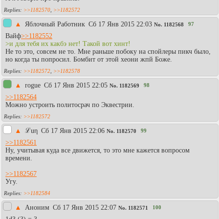
>>1182570
,
>>1182572
▲
Яблочный Работник
Сб 17 Янв 2015 22:03
97
No.
1182568
Вайф
>>1182552
>и для тебя их какбэ нет! Такой вот хинт!
Не то это, совсем не то. Мне раньше побоку на спойлеры пикч было,
но когда ты попросил. Бомбит от этой хеони жпй Боже.
>>1182572
,
>>1182578
▲
rogue
Сб 17 Янв 2015 22:05
98
No.
1182569
>>1182564
Можно устроить политосрач по Эквестрии.
>>1182572
▲
ℒuη
Сб 17 Янв 2015 22:06
99
No.
1182570
>>1182561
Ну, учитывая куда все движется, то это мне кажется вопросом
времени.
>>1182567
Угу.
>>1182584
▲
Аноним
Сб 17 Янв 2015 22:07
100
No.
1182571