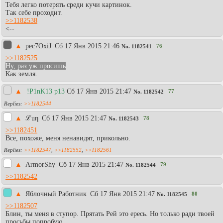
Тебя легко потерять среди кучи картинок.
Так себе проходит.
>>1182538
<--
▲
pec7OxiJ
Сб 17 Янв 2015 21:46
76
No.
1182541
>>1182525
Ну, раз уж просишь
Как земля.
▲
!P1nK13 p13
Сб 17 Янв 2015 21:47
77
No.
1182542
>>1182544
▲
ℒuη
Сб 17 Янв 2015 21:47
78
No.
1182543
>>1182451
Все, похоже, меня ненавидят, прикольно.
>>1182547
,
>>1182552
,
>>1182561
▲
АrmorShy
Сб 17 Янв 2015 21:47
79
No.
1182544
>>1182542
▲
Яблочный Работник
Сб 17 Янв 2015 21:47
80
No.
1182545
>>1182507
Блин, ты меня в ступор. Прятать Рей это ересь. Но только ради твоей
просьбы попробую.