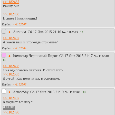
>>1182487
Вайыу она.
>>1182488
Привет Пинкинящик!
>>1182507
▲
Аноним
Сб 17 Янв 2015 21:16
42
No.
1182503
>>1182497
А какой ваш и что/когда стримите?
>>1182504
▲
Комиссар Черничный Пирог
Сб 17 Янв 2015 21:17
No.
1182504
43
>>1182498
Она одноразово платная. И стоит того.
>>1182503
Другой. Как получится, в основном.
>>1182506
▲
АrmorShy
Сб 17 Янв 2015 21:19
44
No.
1182505
>>1182497
В теории-то всё могу :3
И во сне.
>>1182498