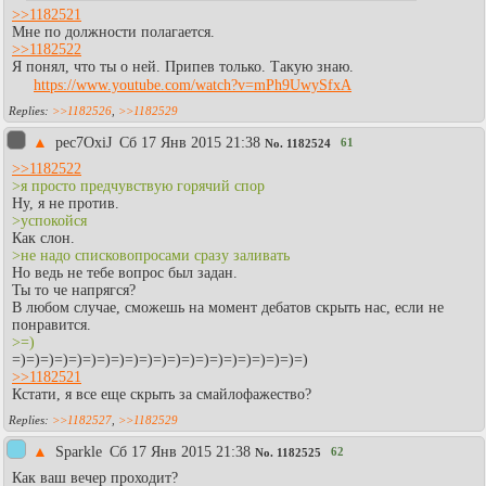
>>1182521
Мне по должности полагается.
>>1182522
Я понял, что ты о ней. Припев только. Такую знаю.
https://www.youtube.com/watch?v=mPh9UwySfxA
>>1182526
,
>>1182529
▲
pec7OxiJ
Сб 17 Янв 2015 21:38
61
No.
1182524
>>1182522
>я просто предчувствую горячий спор
Ну, я не против.
>успокойся
Как слон.
>не надо списковопросами сразу заливать
Но ведь не тебе вопрос был задан.
Ты то че напрягся?
В любом случае, сможешь на момент дебатов скрыть нас, если не
понравится.
>=)
=)=)=)=)=)=)=)=)=)=)=)=)=)=)=)=)=)=)=)=)=)
>>1182521
Кстати, я все еще скрыть за смайлофажество?
>>1182527
,
>>1182529
▲
Sparkle
Сб 17 Янв 2015 21:38
62
No.
1182525
Как ваш вечер проходит?