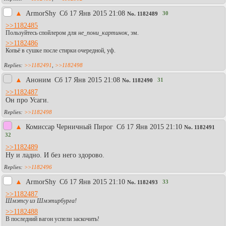
▲
АrmorShy
Сб 17 Янв 2015 21:08
30
No.
1182489
>>1182485
Пользуйтесь спойлером для
не_пони_картинок
, эм.
>>1182486
Копьё в сушке после стирки очередной, уф.
>>1182491
,
>>1182498
▲
Аноним
Сб 17 Янв 2015 21:08
31
No.
1182490
>>1182487
Он про Усаги.
>>1182498
▲
Комиссар Черничный Пирог
Сб 17 Янв 2015 21:10
No.
1182491
32
>>1182489
Ну и ладно. И без него здорово.
>>1182496
▲
АrmorShy
Сб 17 Янв 2015 21:10
33
No.
1182493
>>1182487
Шмэтсу из Шмэтирбурга!
>>1182488
В последний вагон успели заскочить!