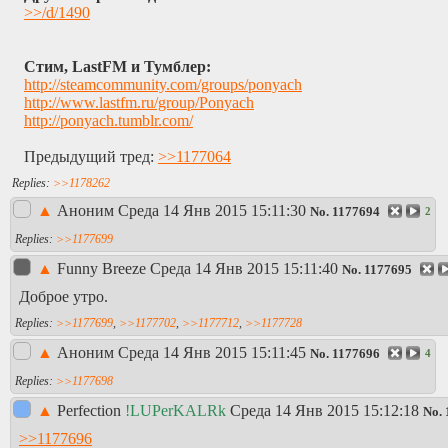
>>/d/1490
Стим, LastFM и Тумблер:
http://steamcommunity.com/groups/ponyach
http://www.lastfm.ru/group/Ponyach
http://ponyach.tumblr.com/
Предыдущий тред:
>>1177064
>>1178262
▲
Аноним
Среда 14 Янв 2015 15:11:30
No.
1177694
2
>>1177699
▲
Funny Breeze
Среда 14 Янв 2015 15:11:40
No.
1177695
Доброе утро.
>>1177699
,
>>1177702
,
>>1177712
,
>>1177728
▲
Аноним
Среда 14 Янв 2015 15:11:45
No.
1177696
4
>>1177698
▲
Perfection
!LUPerKALRk
Среда 14 Янв 2015 15:12:18
No.
>>1177696