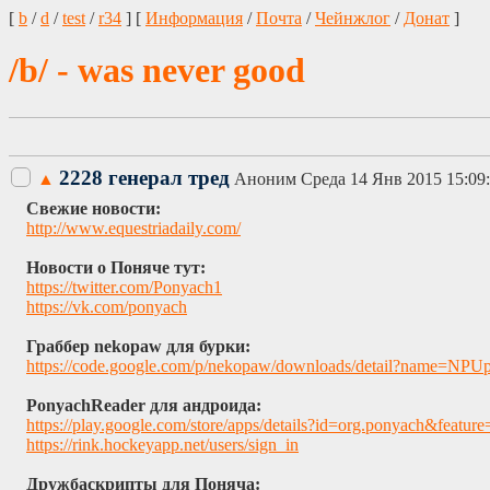
[
b
/
d
/
test
/
r34
] [
Информация
/
Почта
/
Чейнжлог
/
Донат
]
/b/ - was never good
2228 генерал тред
▲
Аноним
Среда 14 Янв 2015 15:09
Свежие новости:
http://www.equestriadaily.com/
Новости о Поняче тут:
https://twitter.com/Ponyach1
https://vk.com/ponyach
Граббер nekopaw для бурки:
https://code.google.com/p/nekopaw/downloads/detail?name=NPU
PonyachReader для андроида:
https://play.google.com/store/apps/details?id=org.ponyach
https://rink.hockeyapp.net/users/sign_in
Дружбаскрипты для Поняча: