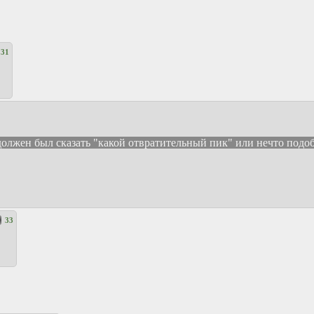
31
должен был сказать "какой отвратительный пик" или нечто подо
33