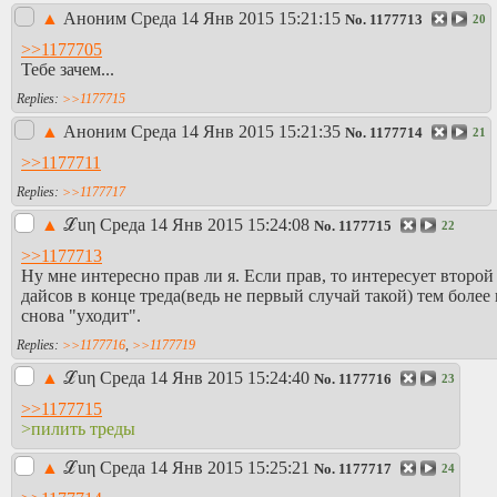
▲
Аноним
Среда 14 Янв 2015 15:21:15
No.
1177713
20
>>1177705
Тебе зачем...
>>1177715
▲
Аноним
Среда 14 Янв 2015 15:21:35
No.
1177714
21
>>1177711
>>1177717
▲
ℒuη
Среда 14 Янв 2015 15:24:08
No.
1177715
22
>>1177713
Ну мне интересно прав ли я. Если прав, то интересует второй 
дайсов в конце треда(ведь не первый случай такой) тем боле
снова "уходит".
>>1177716
,
>>1177719
▲
ℒuη
Среда 14 Янв 2015 15:24:40
No.
1177716
23
>>1177715
>пилить треды
▲
ℒuη
Среда 14 Янв 2015 15:25:21
No.
1177717
24