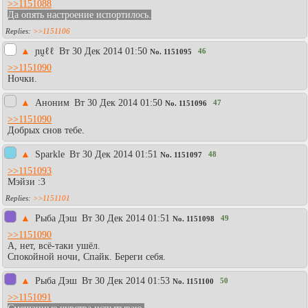
>>1151088
Да опять настроение испортилось.
>>1151106
▲
ɲṵℓℓ
Вт 30 Дек 2014 01:50
46
No.
1151095
>>1151090
Ночки.
▲
Аноним
Вт 30 Дек 2014 01:50
47
No.
1151096
>>1151090
Добрых снов тебе.
▲
Sparkle
Вт 30 Дек 2014 01:51
48
No.
1151097
>>1151093
Мэйзи :3
>>1151101
▲
Рыба Дэш
Вт 30 Дек 2014 01:51
49
No.
1151098
>>1151090
А, нет, всё-таки ушёл.
Спокойной ночи, Спайк. Береги себя.
▲
Рыба Дэш
Вт 30 Дек 2014 01:53
50
No.
1151100
>>1151091