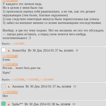
>>1151039
У каждого это личное ведь.
Но в целом у меня было так:
1) произошла оценка себя рационально, а не так, как это делают
окружающие (тем более, близкое окружение)
2) как следствие некоторые минусы были переосознаны как плюсы
3) забил на внешнее мнение со всеми вытекающими последствиями
Вообще, я зря эту тему поднял. Нет ни желания, не сил это обсуждать
— завтра рано вставать, а перед сном хочется чего-нибудь
позитивненького :3
>>1151063
▲
АrmorShy
Вт 30 Дек 2014 01:37
11
No.
1151055
>>1151049
Блинк.
>>1151050
Вон как… может быть даже так.
Идём?
>>1151060
,
>>1151062
,
>>1151064
▲
Аноним
Вт 30 Дек 2014 01:37
12
No.
1151056
>>1151052
Нет.
▲
Spike**
Вт 30 Дек 2014 01:38
13
No.
1151058