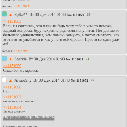
>>1151071
▲
Spike**
Вт 30 Дек 2014 01:43
23
No.
1151070
>>1151063
Если ты считаешь, что я как-нибудь могу тебе в чем-то помочь,
задавай вопросы, буду искренне рад, если получится. Нет для меня
большего удовольствия, чем помочь кому-то, а потом смотреть, как
этот кто-то улыбается и как у него всё хорошо. Просто сегодня уже
всё
.
>>1151082
▲
Sparkle
Вт 30 Дек 2014 01:43
24
No.
1151071
>>1151069
Спасибо, я стараюсь.
▲
АrmorShy
Вт 30 Дек 2014 01:43
25
No.
1151072
>>1151060
Нет.
>>1151062
взяла хвост и повела
~
>>1151064
Теперь узнали~
Ещё раз удачи завтра. Высыпайтесь.