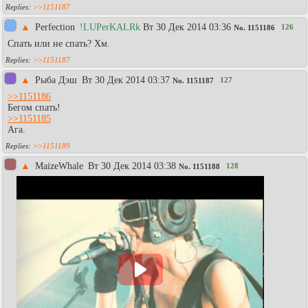
>>1151187
▲
Perfection
!LUPerKALRk
Вт 30 Дек 2014 03:36
126
No.
1151186
Спать или не спать? Хм.
>>1151187
▲
Рыба Дэш
Вт 30 Дек 2014 03:37
127
No.
1151187
>>1151186
Бегом спать!
>>1151185
Ага.
>>1151189
▲
MaizeWhale
Вт 30 Дек 2014 03:38
128
No.
1151188