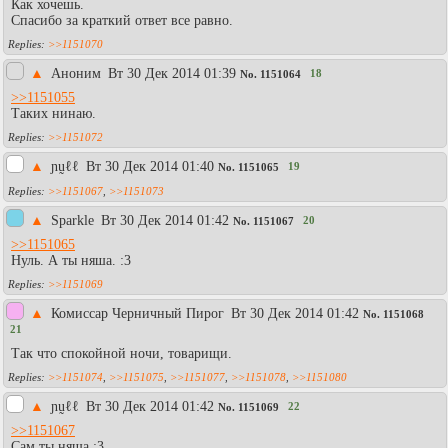
Как хочешь.
Спасибо за краткий ответ все равно.
>>1151070
▲
Аноним
Вт 30 Дек 2014 01:39
18
No.
1151064
>>1151055
Таких нинаю.
>>1151072
▲
ɲṵℓℓ
Вт 30 Дек 2014 01:40
19
No.
1151065
>>1151067
,
>>1151073
▲
Sparkle
Вт 30 Дек 2014 01:42
20
No.
1151067
>>1151065
Нуль. А ты няша. :3
>>1151069
▲
Комиссар Черничный Пирог
Вт 30 Дек 2014 01:42
No.
1151068
21
Так что спокойной ночи, товарищи.
>>1151074
,
>>1151075
,
>>1151077
,
>>1151078
,
>>1151080
▲
ɲṵℓℓ
Вт 30 Дек 2014 01:42
22
No.
1151069
>>1151067
Сам ты няша :3