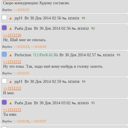
Скоро конкуренцию Худому составлю.
>>1151152
▲
ɲṵℓℓ
Вт 30 Дек 2014 02:56
91
No.
1151151
▲
Рыба Дэш
Вт 30 Дек 2014 02:56
92
No.
1151152
>>1151150
Не, Шай мне не снилась.
>>1151153
,
>>1151154
▲
Perfection
!LUPerKALRk
Вт 30 Дек 2014 02:57
93
No.
1151153
>>1151152
Ну это пока. Так, надо ешё кому-нибудь в голову залезть.
>>1151155
▲
ɲṵℓℓ
Вт 30 Дек 2014 02:59
94
No.
1151154
>>1151152
И мне.
▲
Рыба Дэш
Вт 30 Дек 2014 03:02
95
No.
1151155
>>1151153
Ты няш.
>>1151156
,
>>1151157