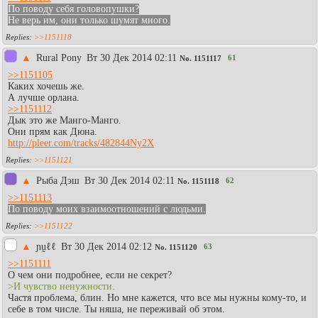
По поводу себя головопушки?
Не верь им, они только шумят много.
>>1151118
▲
Rural Pony
Вт 30 Дек 2014 02:11
61
No.
1151117
>>1151105
Каких хочешь же.
А лучше орлана.
>>1151112
Дык это же Манго-Манго.
Они прям как Дюна.
http://pleer.com/tracks/482844Ny2X
>>1151121
▲
Рыба Дэш
Вт 30 Дек 2014 02:11
62
No.
1151118
>>1151113
По поводу моих взаимоотношений с людьми.
>>1151122
▲
ɲṵℓℓ
Вт 30 Дек 2014 02:12
63
No.
1151120
>>1151111
О чем они подробнее, если не секрет?
>И чувство ненужности.
Частя проблема, блин. Но мне кажется, что все мы нужны кому-то, и
себе в том числе. Ты няша, не переживай об этом.