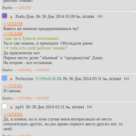
рейтинг поняш?
>>1151161
▲
Рыба Дэш
Вт 30 Дек 2014 03:09
101
No.
1151161
>>1151159
Какого же мнения придерживаешься ты?
>>1151160
>как ты к Трикси относишься
Ты и сам знаешь, в принципе. Обсуждали ранее.
>У тебя есть свой рейтинг поняш?
Да практически нет.
Первое место делят "обычная" и "продвинутая" Дэши.
На втором - все остальные.
>>1151162
,
>>1151163
▲
Perfection
!LUPerKALRk
Вт 30 Дек 2014 03:11
102
No.
1151162
>>1151161
Я гавнюк.
>>1151164
,
>>1151165
▲
ɲṵℓℓ
Вт 30 Дек 2014 03:11
103
No.
1151163
>>1151161
Да, я помню, но в этом случае меня интересовало её место
относительно других, но раз кроме первого места других нет, то
окей.