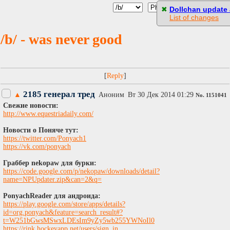
[
Пасскод
]
✖
Dollchan update a
List of changes
/b/ - was never good
[
]
2185 генерал тред
▲
Аноним
Вт 30 Дек 2014 01:29
No.
1151041
Свежие новости:
http://www.equestriadaily.com/
Новости о Поняче тут:
https://twitter.com/Ponyach1
https://vk.com/ponyach
Граббер nekopaw для бурки:
https://code.google.com/p/nekopaw/downloads/detail?
name=NPUpdater.zip&can=2&q=
PonyachReader для андроида:
https://play.google.com/store/apps/details?
id=org.ponyach&feature=search_result#?
t=W251bGwsMSwxLDEsIm9yZy5wb255YWNoIl0
https://rink.hockeyapp.net/users/sign_in