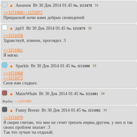
▲
Аноним
Вт 30 Дек 2014 01:45
31
No.
1151078
>>1151068
>>1151072
Прекрасной ночи вами добрых сновидений.
▲
ɲṵℓℓ
Вт 30 Дек 2014 01:45
32
No.
1151079
>>1151058
Здравствуй, извини, проглядел :3
>>1151061
Я мягко.
▲
Sparkle
Вт 30 Дек 2014 01:45
33
No.
1151080
>>1151068
>>1151072
Снов вам сладких.
▲
MaizeWhale
Вт 30 Дек 2014 01:45
34
No.
1151081
>>1151085
▲
Funny Breeze
Вт 30 Дек 2014 01:45
35
No.
1151082
>>1151070
Я скорее считаю, что мне не стоит трепать нервы другим, у них и так
своих проблем хватает :3
Так что лучше ты отдыхай.