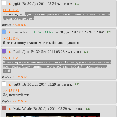
▲
ɲṵℓℓ
Вт 30 Дек 2014 03:24
119
No.
1151179
>>1151176
Эх..ну ладно.
Для меня неправильно как-то ценить поней только за
внешность, но это я
>>1151181
▲
Perfection
!LUPerKALRk
Вт 30 Дек 2014 03:25
120
No.
1151180
>>1151178
Я всегда пишу гАвно, мне так больше нравится.
▲
Рыба Дэш
Вт 30 Дек 2014 03:28
121
No.
1151181
>>1151179
Я знаю про твоё отношение к Трикси. Но не будем ещё раз эту тему
поднимать. Скажу лишь, что она всё-таки добрый персонаж, а не
злой.
>>1151182
▲
ɲṵℓℓ
Вт 30 Дек 2014 03:29
122
No.
1151182
>>1151181
Да, пожалуй так.
>>1151184
▲
MaizeWhale
Вт 30 Дек 2014 03:29
123
No.
1151183