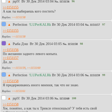
▲
ɲṵℓℓ
Вт 30 Дек 2014 03:04
96
No.
1151156
>>1151155
А как ты выбираешь кого постить?
>>1151158
▲
Perfection
!LUPerKALRk
Вт 30 Дек 2014 03:04
97
No.
1151157
>>1151155
>>1151158
▲
Рыба Дэш
Вт 30 Дек 2014 03:05
98
No.
1151158
>>1151156
По желанию заднего левого копыта.
>>1151157
Да, да.
>>1151159
,
>>1151160
▲
Perfection
!LUPerKALRk
Вт 30 Дек 2014 03:06
99
No.
1151159
>>1151158
Я придерживаюсь иного мнения, так что не знаю.
>>1151161
▲
ɲṵℓℓ
Вт 30 Дек 2014 03:06
100
No.
1151160
>>1151158
Хм, понятно, а как ты к Трикси относишься? У тебя есть свой