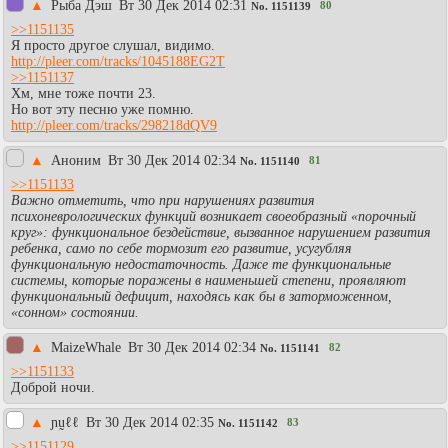
▲
Рыба Дэш
Вт 30 Дек 2014 02:31
80
No.
1151139
>>1151135
Я просто другое слушал, видимо.
http://pleer.com/tracks/1045188EG2T
>>1151137
Хм, мне тоже почти 23.
Но вот эту песню уже помню.
http://pleer.com/tracks/298218dQV9
▲
Аноним
Вт 30 Дек 2014 02:34
81
No.
1151140
>>1151133
Важно отметить, что при нарушениях развития
психоневрологических функций возникает своеобразный «порочный
круг»: функциональное бездействие, вызванное нарушением развития
ребенка, само по себе тормозит его развитие, усугубляя
функциональную недостаточность. Даже те функциональные
системы, которые поражены в наименьшей степени, проявляют
функциональный дефицит, находясь как бы в заторможенном,
«сонном» состоянии.
▲
MaizeWhale
Вт 30 Дек 2014 02:34
82
No.
1151141
>>1151133
Доброй ночи.
▲
ɲṵℓℓ
Вт 30 Дек 2014 02:35
83
No.
1151142
>>1151129