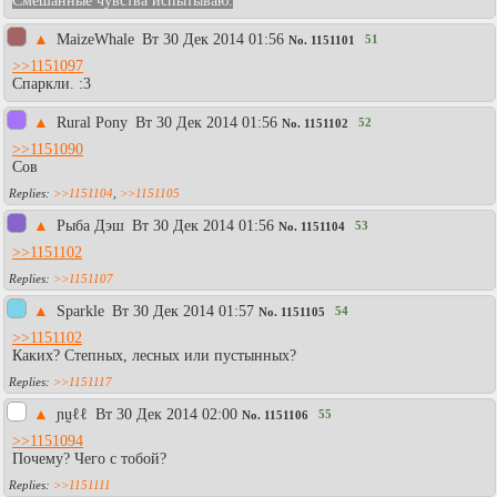
Смешанные чувства испытываю.
▲
MaizeWhale
Вт 30 Дек 2014 01:56
51
No.
1151101
>>1151097
Спаркли. :3
▲
Rural Pony
Вт 30 Дек 2014 01:56
52
No.
1151102
>>1151090
Сов
>>1151104
,
>>1151105
▲
Рыба Дэш
Вт 30 Дек 2014 01:56
53
No.
1151104
>>1151102
>>1151107
▲
Sparkle
Вт 30 Дек 2014 01:57
54
No.
1151105
>>1151102
Каких? Степных, лесных или пустынных?
>>1151117
▲
ɲṵℓℓ
Вт 30 Дек 2014 02:00
55
No.
1151106
>>1151094
Почему? Чего с тобой?
>>1151111