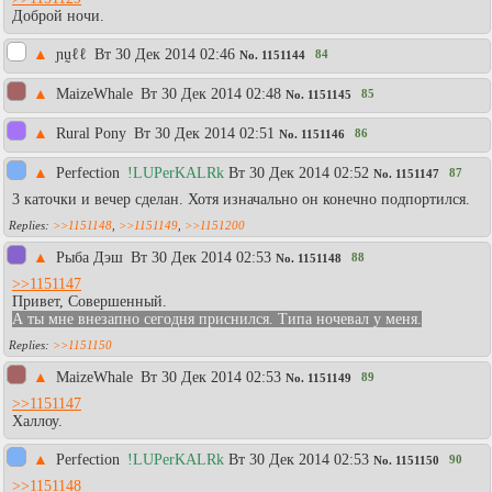
Доброй ночи.
▲
ɲṵℓℓ
Вт 30 Дек 2014 02:46
84
No.
1151144
▲
MaizeWhale
Вт 30 Дек 2014 02:48
85
No.
1151145
▲
Rural Pony
Вт 30 Дек 2014 02:51
86
No.
1151146
▲
Perfection
!LUPerKALRk
Вт 30 Дек 2014 02:52
87
No.
1151147
3 каточки и вечер сделан. Хотя изначально он конечно подпортился.
>>1151148
,
>>1151149
,
>>1151200
▲
Рыба Дэш
Вт 30 Дек 2014 02:53
88
No.
1151148
>>1151147
Привет, Совершенный.
А ты мне внезапно сегодня приснился. Типа ночевал у меня.
>>1151150
▲
MaizeWhale
Вт 30 Дек 2014 02:53
89
No.
1151149
>>1151147
Халлоу.
▲
Perfection
!LUPerKALRk
Вт 30 Дек 2014 02:53
90
No.
1151150
>>1151148