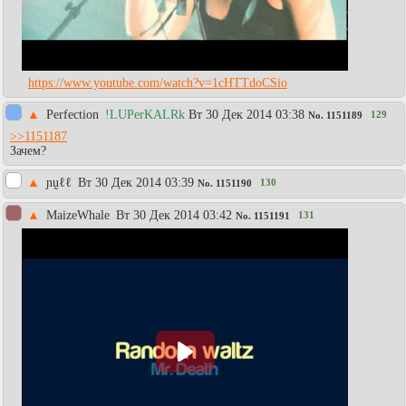
https://www.youtube.com/watch?v=1cHTTdoCSio
▲
Perfection
!LUPerKALRk
Вт 30 Дек 2014 03:38
129
No.
1151189
>>1151187
Зачем?
▲
ɲṵℓℓ
Вт 30 Дек 2014 03:39
130
No.
1151190
▲
MaizeWhale
Вт 30 Дек 2014 03:42
131
No.
1151191