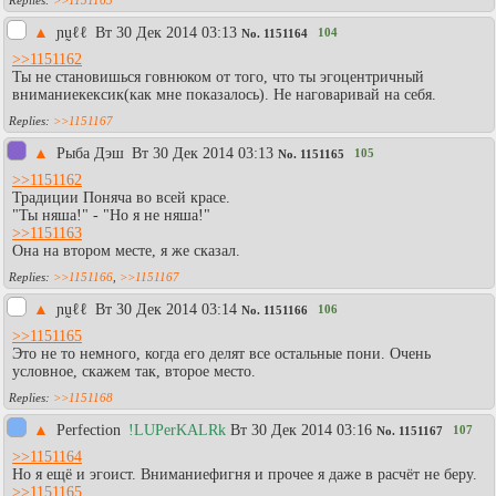
>>1151165
▲
ɲṵℓℓ
Вт 30 Дек 2014 03:13
104
No.
1151164
>>1151162
Ты не становишься говнюком от того, что ты эгоцентричный
вниманиекексик(как мне показалось). Не наговаривай на себя.
>>1151167
▲
Рыба Дэш
Вт 30 Дек 2014 03:13
105
No.
1151165
>>1151162
Традиции Поняча во всей красе.
"Ты няша!" - "Но я не няша!"
>>1151163
Она на втором месте, я же сказал.
>>1151166
,
>>1151167
▲
ɲṵℓℓ
Вт 30 Дек 2014 03:14
106
No.
1151166
>>1151165
Это не то немного, когда его делят все остальные пони. Очень
условное, скажем так, второе место.
>>1151168
▲
Perfection
!LUPerKALRk
Вт 30 Дек 2014 03:16
107
No.
1151167
>>1151164
Но я ещё и эгоист. Вниманиефигня и прочее я даже в расчёт не беру.
>>1151165