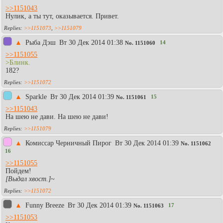
>>1151043
Нулик, а ты тут, оказывается. Привет.
>>1151073
,
>>1151079
▲
Рыба Дэш
Вт 30 Дек 2014 01:38
14
No.
1151060
>>1151055
>Блинк.
182?
>>1151072
▲
Sparkle
Вт 30 Дек 2014 01:39
15
No.
1151061
>>1151043
На шею не дави. На шею не дави!
>>1151079
▲
Комиссар Черничный Пирог
Вт 30 Дек 2014 01:39
No.
1151062
16
>>1151055
Пойдем!
[Выдал хвост.]
~
>>1151072
▲
Funny Breeze
Вт 30 Дек 2014 01:39
17
No.
1151063
>>1151053