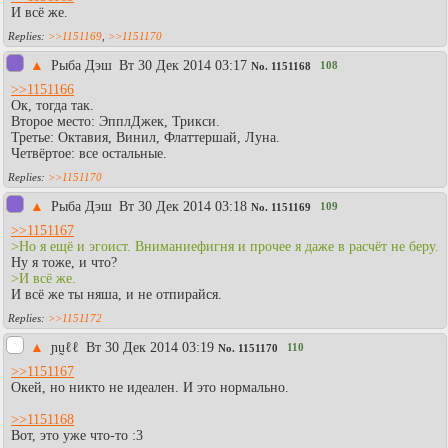
И всё же.
>>1151169
,
>>1151170
▲
Рыба Дэш
Вт 30 Дек 2014 03:17
108
No.
1151168
>>1151166
Ок, тогда так.
Второе место: ЭпплДжек, Трикси.
Третье: Октавия, Винил, Флаттершай, Луна.
Четвёртое: все остальные.
>>1151170
▲
Рыба Дэш
Вт 30 Дек 2014 03:18
109
No.
1151169
>>1151167
>Но я ещё и эгоист. Вниманиефигня и прочее я даже в расчёт не беру.
Ну я тоже, и что?
>И всё же.
И всё же ты няша, и не отпирайся.
>>1151172
▲
ɲṵℓℓ
Вт 30 Дек 2014 03:19
110
No.
1151170
>>1151167
Окей, но никто не идеален. И это нормально.
>>1151168
Вот, это уже что-то :3