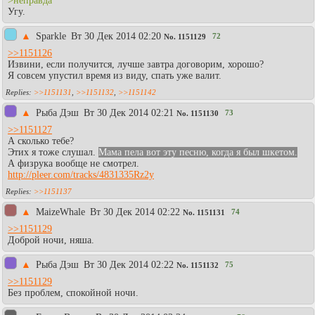
>неправда
Угу.
▲
Sparkle
Вт 30 Дек 2014 02:20
72
No.
1151129
>>1151126
Извини, если получится, лучше завтра договорим, хорошо?
Я совсем упустил время из виду, спать уже валит.
>>1151131
,
>>1151132
,
>>1151142
▲
Рыба Дэш
Вт 30 Дек 2014 02:21
73
No.
1151130
>>1151127
А сколько тебе?
Этих я тоже слушал.
Мама пела вот эту песню, когда я был шкетом.
А физрука вообще не смотрел.
http://pleer.com/tracks/4831335Rz2y
>>1151137
▲
MaizeWhale
Вт 30 Дек 2014 02:22
74
No.
1151131
>>1151129
Доброй ночи, няша.
▲
Рыба Дэш
Вт 30 Дек 2014 02:22
75
No.
1151132
>>1151129
Без проблем, спокойной ночи.