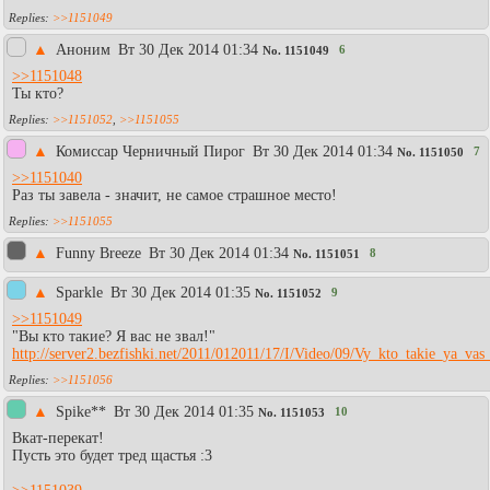
>>1151049
▲
Аноним
Вт 30 Дек 2014 01:34
6
No.
1151049
>>1151048
Ты кто?
>>1151052
,
>>1151055
▲
Комиссар Черничный Пирог
Вт 30 Дек 2014 01:34
7
No.
1151050
>>1151040
Раз ты завела - значит, не самое страшное место!
>>1151055
▲
Funny Breeze
Вт 30 Дек 2014 01:34
8
No.
1151051
▲
Sparkle
Вт 30 Дек 2014 01:35
9
No.
1151052
>>1151049
"Вы кто такие? Я вас не звал!"
http://server2.bezfishki.net/2011/012011/17/I/Video/09/Vy_kto_takie_ya_vas
>>1151056
▲
Spike**
Вт 30 Дек 2014 01:35
10
No.
1151053
Вкат-перекат!
Пусть это будет тред щастья :3