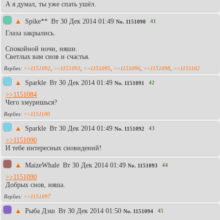
А я думал, ты уже спать ушёл.
▲
Spike**
Вт 30 Дек 2014 01:49
41
No.
1151090
Глаза закрылись.
Спокойной ночи, няши.
Светлых вам снов и счастья.
>>1151092
,
>>1151093
,
>>1151095
,
>>1151096
,
>>1151098
,
>>1151102
▲
Sparkle
Вт 30 Дек 2014 01:49
42
No.
1151091
>>1151084
Чего хмуришься?
>>1151100
▲
Sparkle
Вт 30 Дек 2014 01:49
43
No.
1151092
>>1151090
И тебе интересных сновидений!
▲
MaizeWhale
Вт 30 Дек 2014 01:49
44
No.
1151093
>>1151090
Добрых снов, няша.
>>1151097
▲
Рыба Дэш
Вт 30 Дек 2014 01:50
45
No.
1151094