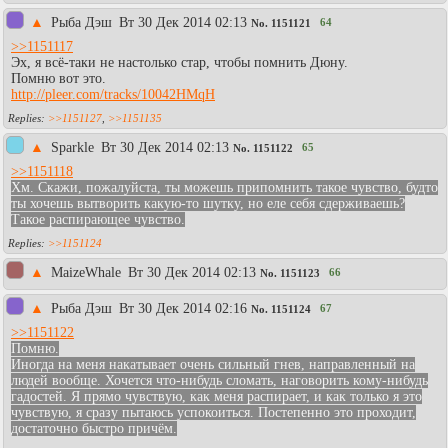
▲
Рыба Дэш
Вт 30 Дек 2014 02:13
64
No.
1151121
>>1151117
Эх, я всё-таки не настолько стар, чтобы помнить Дюну.
Помню вот это.
http://pleer.com/tracks/10042HMqH
>>1151127
,
>>1151135
▲
Sparkle
Вт 30 Дек 2014 02:13
65
No.
1151122
>>1151118
Хм. Скажи, пожалуйста, ты можешь припомнить такое чувство, будто
ты хочешь вытворить какую-то шутку, но еле себя сдерживаешь?
Такое распирающее чувство.
>>1151124
▲
MaizeWhale
Вт 30 Дек 2014 02:13
66
No.
1151123
▲
Рыба Дэш
Вт 30 Дек 2014 02:16
67
No.
1151124
>>1151122
Помню.
Иногда на меня накатывает очень сильный гнев, направленный на
людей вообще. Хочется что-нибудь сломать, наговорить кому-нибудь
гадостей. Я прямо чувствую, как меня распирает, и как только я это
чувствую, я сразу пытаюсь успокоиться. Постепенно это проходит,
достаточно быстро причём.