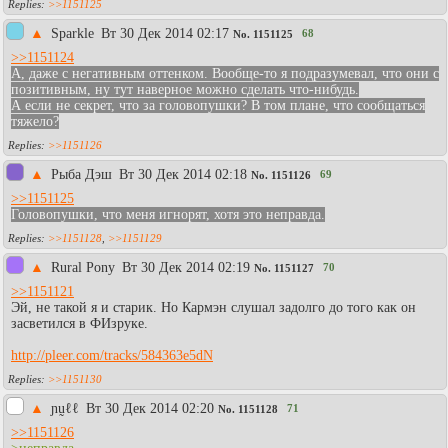
>>1151125
▲
Sparkle
Вт 30 Дек 2014 02:17
68
No.
1151125
>>1151124
А, даже с негативным оттенком. Вообще-то я подразумевал, что они с
позитивным, ну тут наверное можно сделать что-нибудь.
А если не секрет, что за головопушки? В том плане, что сообщаться
тяжело?
>>1151126
▲
Рыба Дэш
Вт 30 Дек 2014 02:18
69
No.
1151126
>>1151125
Головопушки, что меня игнорят, хотя это неправда.
>>1151128
,
>>1151129
▲
Rural Pony
Вт 30 Дек 2014 02:19
70
No.
1151127
>>1151121
Эй, не такой я и старик. Но Кармэн слушал задолго до того как он
засветился в ФИзруке.
http://pleer.com/tracks/584363e5dN
>>1151130
▲
ɲṵℓℓ
Вт 30 Дек 2014 02:20
71
No.
1151128
>>1151126