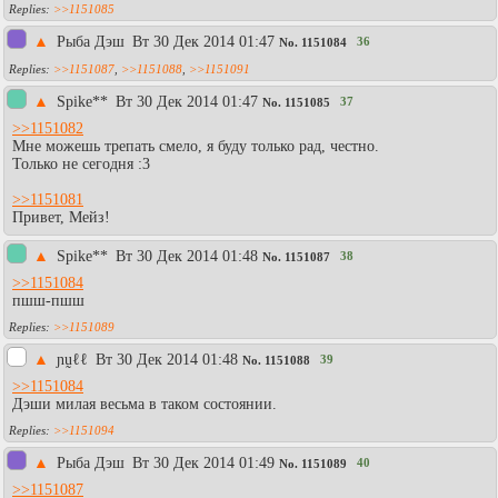
>>1151085
▲
Рыба Дэш
Вт 30 Дек 2014 01:47
36
No.
1151084
>>1151087
,
>>1151088
,
>>1151091
▲
Spike**
Вт 30 Дек 2014 01:47
37
No.
1151085
>>1151082
Мне можешь трепать смело, я буду только рад, честно.
Только не сегодня :3
>>1151081
Привет, Мейз!
▲
Spike**
Вт 30 Дек 2014 01:48
38
No.
1151087
>>1151084
пшш-пшш
>>1151089
▲
ɲṵℓℓ
Вт 30 Дек 2014 01:48
39
No.
1151088
>>1151084
Дэши милая весьма в таком состоянии.
>>1151094
▲
Рыба Дэш
Вт 30 Дек 2014 01:49
40
No.
1151089
>>1151087