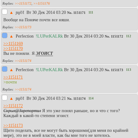
>>1151172
,
>>1151176
▲
ɲṵℓℓ
Вт 30 Дек 2014 03:20
111
No.
1151171
Вообще на Поняче почти все няши.
>>1151173
▲
Perfection
!LUPerKALRk
Вт 30 Дек 2014 03:20
112
No.
1151172
>>1151169
>>1151170
Вы не поняли. Я
ЭГОИСТ
>>1151174
▲
Perfection
!LUPerKALRk
Вт 30 Дек 2014 03:20
113
No.
1151173
>>1151171
>почти
>>1151174
▲
ɲṵℓℓ
Вт 30 Дек 2014 03:21
114
No.
1151174
>>1151172
Скрыл@Зарепортил
Я это уже понял раньше, но и что с того?
Каждый в какой-то степени эгоист.
>>1151173
Щито поделать, все не могут быть хорошими(для меня по крайней
мере), это не в моей власти, как бы мне того не хотелось.