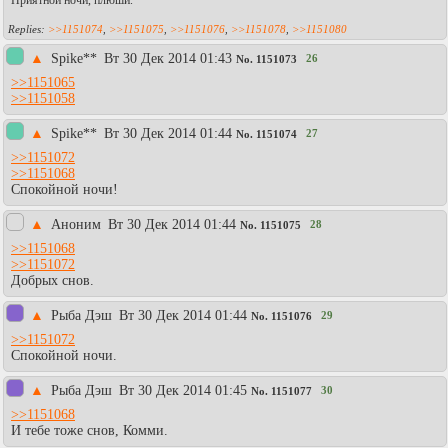
Приятной ночи, плюши.
>>1151074
,
>>1151075
,
>>1151076
,
>>1151078
,
>>1151080
▲
Spike**
Вт 30 Дек 2014 01:43
26
No.
1151073
>>1151065
>>1151058
▲
Spike**
Вт 30 Дек 2014 01:44
27
No.
1151074
>>1151072
>>1151068
Спокойной ночи!
▲
Аноним
Вт 30 Дек 2014 01:44
28
No.
1151075
>>1151068
>>1151072
Добрых снов.
▲
Рыба Дэш
Вт 30 Дек 2014 01:44
29
No.
1151076
>>1151072
Спокойной ночи.
▲
Рыба Дэш
Вт 30 Дек 2014 01:45
30
No.
1151077
>>1151068
И тебе тоже снов, Комми.