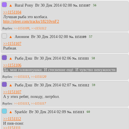
▲
Rural Pony
Вт 30 Дек 2014 02:00
56
No.
1151107
>>1151104
Лучшая рыба это колбаса.
http://pleer.com/tracks/18210vnF2
>>1151109
,
>>1151112
▲
Аноним
Вт 30 Дек 2014 02:00
57
No.
1151109
>>1151107
Рыбная.
▲
Рыба Дэш
Вт 30 Дек 2014 02:06
58
No.
1151111
>>1151106
Да, мои головопушки. И стеснение ещё. И чувство ненужности.
>>1151113
,
>>1151120
▲
Рыба Дэш
Вт 30 Дек 2014 02:07
59
No.
1151112
>>1151107
А у этих ребят, походу, литрбол.
>>1151113
,
>>1151117
▲
Sparkle
Вт 30 Дек 2014 02:09
60
No.
1151113
>>1151112
И пив-понг.
>>1151111