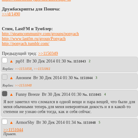
Дружбаскрипты для Поняча:
>>/d/1490
Стим, LastFM и Тумблер:
http://steamcommunity.com/groups/ponyach
http://www.lastfm.ru/group/Ponyach
http://ponyach.tumblr.com/
Предыдущий тред:
>>1150349
▲
ɲṵℓℓ
Вт 30 Дек 2014 01:30
2
No.
1151043
>>1151058
,
>>1151061
▲
Аноним
Вт 30 Дек 2014 01:30
3
No.
1151044
>>1151048
▲
Funny Breeze
Вт 30 Дек 2014 01:30
4
No.
1151045
Я вот заметил что сломался в одной вещи и пара вещей, что были для
меня обычными теперь для меня невероятная дикость и я в какой-то
степени не узнаю себя тогда, как и себя сейчас.
▲
АrmorShy
Вт 30 Дек 2014 01:34
5
No.
1151048
>>1151044
Привет.