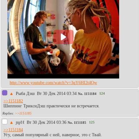
http://www.youtube.com/watch?v=3qY6HI2t4Qw
▲
Рыба Дэш
Вт 30 Дек 2014 03:34
124
No.
1151184
>>1151182
Шиппинг ТриксиДэш практически не встречается.
>>1151185
▲
ɲṵℓℓ
Вт 30 Дек 2014 03:36
125
No.
1151185
>>1151184
Угу, самый популярный с ней, наверное, это с Твай.