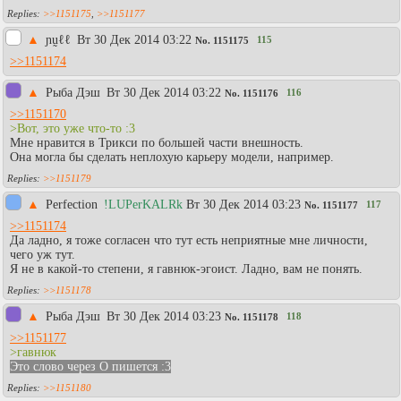
>>1151175
,
>>1151177
▲
ɲṵℓℓ
Вт 30 Дек 2014 03:22
115
No.
1151175
>>1151174
▲
Рыба Дэш
Вт 30 Дек 2014 03:22
116
No.
1151176
>>1151170
>Вот, это уже что-то :3
Мне нравится в Трикси по большей части внешность.
Она могла бы сделать неплохую карьеру модели, например.
>>1151179
▲
Perfection
!LUPerKALRk
Вт 30 Дек 2014 03:23
117
No.
1151177
>>1151174
Да ладно, я тоже согласен что тут есть неприятные мне личности,
чего уж тут.
Я не в какой-то степени, я гавнюк-эгоист. Ладно, вам не понять.
>>1151178
▲
Рыба Дэш
Вт 30 Дек 2014 03:23
118
No.
1151178
>>1151177
>гавнюк
Это слово через О пишется :3
>>1151180